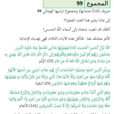
المجموع
99
حروف (كتابًا متشابها) ومجموع ترتيبها الهجائي
99
إلى ماذا يشير هذا العدد المميّز؟!
أظنّك قد ذهبت بذهنك إلى أسماء اللَّه الحسنى!
الأمر مختلف هنا.. فتأمَّل هذه الآيات الثلاث فهي تهديك الإجابة:
اللَّهُ نَزَّلَ أَحْسَنَ الْحَدِيثِ كِتَابًا
مُتَشَابِهًا
مَثَانِيَ تَقْشَعِرُّ مِنْهُ جُلُودُ الَّذِينَ
يَخْشَوْنَ رَبَّهُمْ ثُمَّ تَلِينُ جُلُودُهُمْ وَقُلُوبُهُمْ إِلَى ذِكْرِ اللَّهِ ذَلِكَ هُدَى اللَّهِ يَهْدِي بِهِ
مَنْ يَشَاءُ وَمَنْ يُضْلِلِ اللَّهُ فَمَا لَهُ مِنْ هَادٍ
(23)
الزُّمَر
وَبَشِّرِ الَّذِينَ آمَنُوا وَعَمِلُوا الصَّالِحَاتِ أَنَّ لَهُمْ جَنَّاتٍ تَجْرِي مِنْ تَحْتِهَا الْأَنْهَارُ
كُلَّمَا رُزِقُوا مِنْهَا مِنْ ثَمَرَةٍ رِزْقًا قَالُوا هَذَا الَّذِي رُزِقْنَا مِنْ قَبْلُ وَأُتُوا بِهِ
مُتَشَابِهًا
وَلَهُمْ فِيهَا أَزْوَاجٌ مُطَهَّرَةٌ وَهُمْ فِيهَا خَالِدُونَ
(25) البقرة
وَهُوَ الَّذِي أَنْشَأَ جَنَّاتٍ مَعْرُوشَاتٍ وَغَيْرَ مَعْرُوشَاتٍ وَالنَّخْلَ وَالزَّرْعَ مُخْتَلِفًا
أُكُلُهُ وَالزَّيْتُونَ وَالرُّمَّانَ
مُتَشَابِهًا
وَغَيْرَ مُتَشَابِهٍ كُلُوا مِنْ ثَمَرِهِ إِذَا أَثْمَرَ وَآتُوا
حَقَّهُ يَوْمَ حَصَادِهِ وَلَا تُسْرِفُوا إِنَّهُ لَا يُحِبُّ الْمُسْرِفِينَ
(141) الأنعام