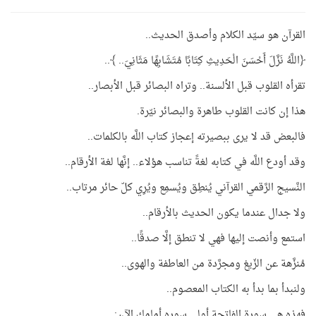
القرآن هو سيّد الكلام وأصدق الحديث..
﴿اللَّهُ نَزَّلَ أَحْسَنَ الْحَدِيثِ كِتَابًا مُتَشَابِهًا مَثَانِيَ.. ﴾..
تقرأه القلوب قبل الألسنة.. وتراه البصائر قبل الأبصار..
هذا إن كانت القلوب طاهرة والبصائر نيّرة.
فالبعض قد لا يرى ببصيرته إعجاز كتاب اللَّه بالكلمات..
وقد أودع اللَّه في كتابه لغةً تناسب هؤلاء.. إنَّها لغة الأرقام..
النَّسيج الرَّقمي القرآني يُنطِق ويُسمِع ويُرِي كلّ حائر مرتاب..
ولا جدال عندما يكون الحديث بالأرقام..
استمع وأنصت إليها فهي لا تنطق إلَّا صدقًا..
مُنزَّهة عن الزّيغ ومجرَّدة من العاطفة والهوى..
ولنبدأ بما بدأ به الكتاب المعصوم..
فهذه هي سورة الفاتحة أولى سوره أمامك الآن: