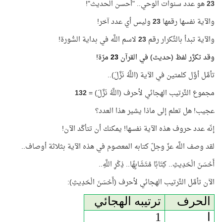
23
هو عدد سنوات الوحي.. "أحسن الحديث"!
والآية نفسها رقمها
23
وليس أي عدد آخر!
والآية تبدأ بالتِّكرار رقم
23
لاسم اللَّه في بداية السُّورة!
وقد تكرَّر لفظ (حديث) في القرآن
23
مرّة!
تأمَّل أوَّل كلمتين في الآية (اللَّهُ نَزَّلَ)..
مجموع التَّرتيب الهجائي لأحرف (اللَّهُ نَزَّلَ) =
132
عجيب! هل تعلم إلى ماذا يشير هذا العدد؟
إنّه عدد حروف هذه الآية نفسها! يمكنك أن تتأكّد الآن!
لقد وصف اللَّه عزّ وجلّ كتابه المعصوم في هذه الآية بثلاثة أوصاف..
أَحْسَنَ الْحَدِيثِ.. كِتَابًا مُتَشَابِهًا.. ذِكْرِ اللَّهِ..
الآن تأمَّل التَّرتيب الهجائي لأحرف (أَحْسَنَ الْحَدِيثِ):
الحرف
ترتيبه الهجائي
ا
1