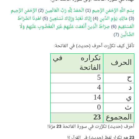
بِسْمِ اللَّهِ الرَّحْمَنِ الرَّحِيمِ
(1)
الْحَمْدُ لِلَّهِ رَبِّ الْعَالَمِينَ
(2)
الرَّحْمَنِ الرَّحِيمِ
(3)
مَالِكِ يَوْمِ الدِّينِ
(4)
إِيَّاكَ نَعْبُدُ وَإِيَّاكَ نَسْتَعِينُ
(5)
اهْدِنَا الصِّرَاطَ
الْمُسْتَقِيمَ
(6)
صِرَاطَ الَّذِينَ أَنْعَمْتَ عَلَيْهِمْ غَيْرِ الْمَغْضُوبِ عَلَيْهِمْ وَلَا
الضَّالِّينَ
(7)
تأمَّل كيف تكرَّرت أحرف (حديث) في الفاتحة:
تكراره في
الحرف
الفاتحة
ح
5
د
4
ي
14
ث
0
المجموع
23
أحرف (حديث) تكرَّرت في سورة الفاتحة
23
مرّة!
23
هو تكرار لفظ (حديث) في القرآن)!