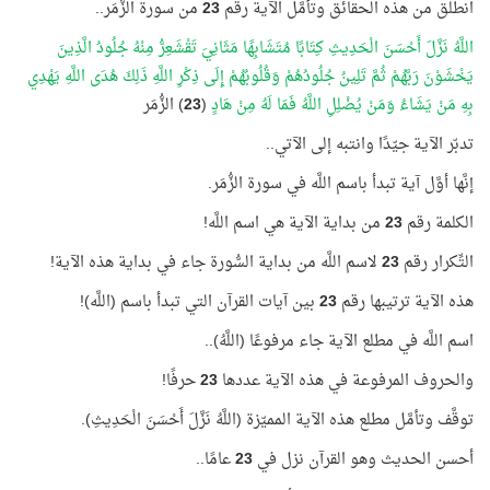
انطلق من هذه الحقائق وتأمَّل الآية رقم
23
من سورة الزُّمَر..
اللَّهُ نَزَّلَ أَحْسَنَ الْحَدِيثِ كِتَابًا مُتَشَابِهًا مَثَانِيَ تَقْشَعِرُّ مِنْهُ جُلُودُ الَّذِينَ
يَخْشَوْنَ رَبَّهُمْ ثُمَّ تَلِينُ جُلُودُهُمْ وَقُلُوبُهُمْ إِلَى ذِكْرِ اللَّهِ ذَلِكَ هُدَى اللَّهِ يَهْدِي
بِهِ مَنْ يَشَاءُ وَمَنْ يُضْلِلِ اللَّهُ فَمَا لَهُ مِنْ هَادٍ
(
23
) الزُّمَر
تدبّر الآية جيّدًا وانتبه إلى الآتي..
إنَّها أوَّل آية تبدأ باسم اللَّه في سورة الزُّمَر.
الكلمة رقم
23
من بداية الآية هي اسم اللَّه!
التِّكرار رقم
23
لاسم اللَّه من بداية السُّورة جاء في بداية هذه الآية!
هذه الآية ترتيبها رقم
23
بين آيات القرآن التي تبدأ باسم (اللَّه)!
اسم اللَّه في مطلع الآية جاء مرفوعًا (اللَّهُ)..
والحروف المرفوعة في هذه الآية عددها
23
حرفًا!
توقَّف وتأمَّل مطلع هذه الآية المميّزة (اللَّهُ نَزَّلَ أَحْسَنَ الْحَدِيثِ).
أحسن الحديث وهو القرآن نزل في
23
عامًا..