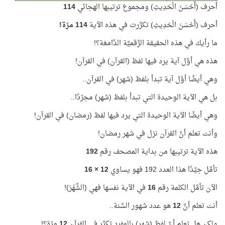
أحرف (أَحْسَنَ الْحَدِيثِ) ومجموع ترتيبها الهجائي
114
أحرف (أَحْسَنَ الْحَدِيثِ) تكرَّرت في هذه الآية
114 مرّة!
ما رأيك في هذه الحقيقة الرَّقميَّة الدَّامغة؟!
هذه هي أوَّل آية يرد فيها لفظ (القرآن) في القرآن!
وهي أيضًا أوَّل آية تبدأ بلفظ (شهر) في القرآن..
بل هي الآية الوحيدة التي تبدأ بلفظ (شهر) مجرّدًا..
وهي أيضًا الآية الوحيدة التي يرد فيها لفظ (رمضان) في القرآن!
وأنت تعلم أنَّ القرآن نزل في شهر رمضان!
هذه الآية ترتيبها من بداية المصحف رقم
192
تأمَّل جيِّدًا هذا العدد 192 فهو يساوي
12 × 16
الآن تأمَّل الكلمة رقم
16
في الآية نفسها فهي (الشَّهْرَ)!
أنت تعلم أنَّ
12
هو عدد شهور السَّنة..
ولكن هل تعلم أنَّ لفظ (شهر) بالمفرد تكرَّر في القرآن
12
مرّة؟!