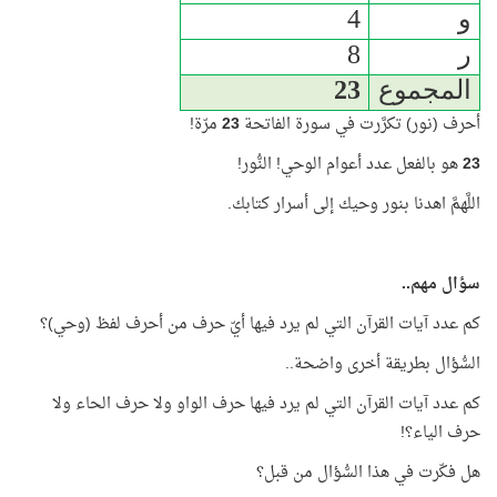
و
4
ر
8
المجموع
23
أحرف (نور) تكرَّرت في سورة الفاتحة
23
مرّة!
23
هو بالفعل عدد أعوام الوحي! النُّور!
اللَّهمَّ اهدنا بنور وحيك إلى أسرار كتابك.
سؤال مهم..
كم عدد آيات القرآن التي لم يرد فيها أيّ حرف من أحرف لفظ (وحي)؟
السُّؤال بطريقة أخرى واضحة..
كم عدد آيات القرآن التي لم يرد فيها حرف الواو ولا حرف الحاء ولا
حرف الياء؟!
هل فكّرت في هذا السُّؤال من قبل؟