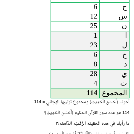
ح
6
س
12
ن
25
ا
1
ل
23
ح
6
د
8
ي
28
ث
4
المجموع
114
أحرف (أَحْسَنَ الْحَدِيثِ) ومجموع ترتيبها الهجائي =
114
114
هو عدد سور القرآن الحكيم (أَحْسَنَ الْحَدِيثِ)!
ما رأيك في هذه الحقيقة الرَّقميَّة الدَّامغة؟!