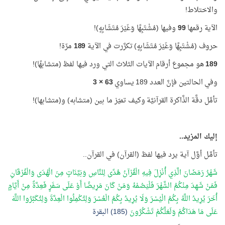
والاختلاط!
الآية رقمها
99
وفيها (مُشْتَبِهًا وَغَيْرَ مُتَشَابِهٍ)!
حروف (مُشْتَبِهًا وَغَيْرَ مُتَشَابِهٍ) تكرَّرت في الآية
189
مرّة!
189
هو مجموع أرقام الآيات الثلاث التي ورد فيها لفظ (متشابهًا)!
وفي الحالتين فإنَّ العدد 189 يساوي
63 × 3
تأمَّل دقَّة الذَّاكرة القرآنيَّة وكيف تميّز ما بين (متشابه) و(متشابها)!
إليك المزيد..
تأمَّل أوَّل آية يرد فيها لفظ (القرآن) في القرآن..
شَهْرُ رَمَضَانَ الَّذِي أُنْزِلَ فِيهِ الْقُرْآنُ هُدًى لِلنَّاسِ وَبَيِّنَاتٍ مِنَ الْهُدَى وَالْفُرْقَانِ
فَمَنْ شَهِدَ مِنْكُمُ الشَّهْرَ فَلْيَصُمْهُ وَمَنْ كَانَ مَرِيضًا أَوْ عَلَى سَفَرٍ فَعِدَّةٌ مِنْ أَيَّامٍ
أُخَرَ يُرِيدُ اللَّهُ بِكُمُ الْيُسْرَ وَلَا يُرِيدُ بِكُمُ الْعُسْرَ وَلِتُكْمِلُوا الْعِدَّةَ وَلِتُكَبِّرُوا اللَّهَ
عَلَى مَا هَدَاكُمْ وَلَعَلَّكُمْ تَشْكُرُونَ
(185) البقرة