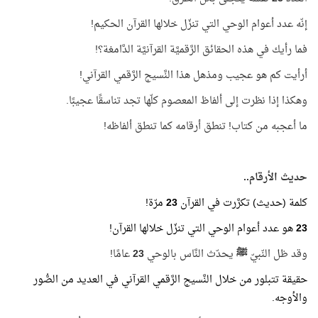
إنّه عدد أعوام الوحي التي تنزّل خلالها القرآن الحكيم!
فما رأيك في هذه الحقائق الرَّقميَّة القرآنيَّة الدَّامغة؟!
أرأيت كم هو عجيب ومذهل هذا النَّسيج الرَّقمي القرآني!
وهكذا إذا نظرت إلى ألفاظ المعصوم كلّها تجد تناسقًا عجيبًا.
ما أعجبه من كتاب! تنطق أرقامه كما تنطق ألفاظه!
حديث الأرقام..
كلمة (حديث) تكرَّرت في القرآن
23
مرّة!
23
هو عدد أعوام الوحي التي تنزّل خلالها القرآن!
وقد ظل النّبيّ
ﷺ
يحدّث النَّاس بالوحي
23
عامًا!
حقيقة تتبلور من خلال النَّسيج الرَّقمي القرآني في العديد من الصُّور
والأوجه.