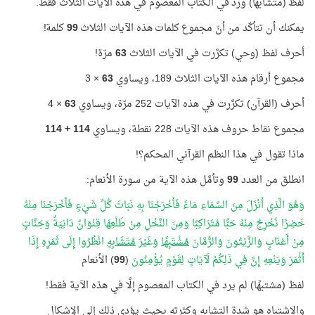
لفظ (متشابهًا) ورد في الكتاب المعصوم في هذه الآيات الثلاث فقط.
يمكنك أن تتأكّد من أنّ مجموع كلمات هذه الآيات الثلاث
99
كلمة!
أحرف لفظ (وحي) تكرَّرت في الآيات الثلاث
63
مرّة!
مجموع أرقام هذه الآيات الثلاث 189، ويساوي
63
× 3
أحرف (القرآن) تكرَّرت في هذه الآيات 252 مرّة، ويساوي
63
× 4
مجموع نقاط حروف هذه الآيات 228 نقطة، ويساوي
114 + 114
ماذا تقول في هذا النظم القرآني المحكم؟!
انطلق من العدد
99
وتأمَّل هذه الآية من سورة الأنعام:
وَهُوَ الَّذِي أَنْزَلَ مِنَ السَّمَاءِ مَاءً فَأَخْرَجْنَا بِهِ نَبَاتَ كُلِّ شَيْءٍ فَأَخْرَجْنَا مِنْهُ
خَضِرًا نُخْرِجُ مِنْهُ حَبًّا مُتَرَاكِبًا وَمِنَ النَّخْلِ مِنْ طَلْعِهَا قِنْوَانٌ دَانِيَةٌ وَجَنَّاتٍ
مِنْ أَعْنَابٍ وَالزَّيْتُونَ وَالرُّمَّانَ
مُشْتَبِهًا
وَغَيْرَ
مُتَشَابِهٍ
انْظُرُوا إِلَى ثَمَرِهِ إِذَا
أَثْمَرَ وَيَنْعِهِ إِنَّ فِي ذَلِكُمْ لَآيَاتٍ لِقَوْمٍ يُؤْمِنُونَ
(
99
) الأنعام
لفظ (مشتبهًا) لم يرد في الكتاب المعصوم إلَّا في هذه الآية فقط!
والاشتباه هو شدة التشابه وكثرته بحيث يؤدي ذلك إلى الإشكال