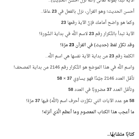
الآية تبدأ بقوله تعالى (اللَّهُ نَزَّلَ أَحْسَنَ الْحَدِيثِ)..
أحسن الحديث؛ وهو القرآن، نزل بالفعل في
23
عامًا..
وكما هو واضح أمامك فإنَّ الآية رقمها
23
الآية تبدأ بالتِّكرار رقم
23
لاسم اللَّه في بداية السُّورة!
وقد تكرَّر لفظ (حديث) في القرآن
23
مرّة!
الكلمة رقم
23
من بداية الآية نفسها هي اسم اللَّه..
واسم اللَّه في هذا الموضع هو التِّكرار رقم 2146 من بداية المصحف!
تأمَّل العدد 2146 جيِّدًا فهو يساوي
37
×
58
وتأمَّل العدد
37
مضروبًا في العدد
58
58
هو عدد الآيات التي تكرَّرت أحرف اسم (اللَّه) فيها
37
مرّة!
ما أعجب هذا الكتاب المعصوم وما أعظم الَّذي أنزله!
كتابًا متشابهًا..