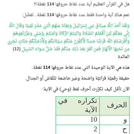
هل في القرآن العظيم آية عدد نقاط حروفها
114
نقطة؟!
نعم هناك آية واحدة
فقط
عدد نقاط حروفها
114
نقطة.. تفضّل:
وَلَقَدْ أَخَذَ اللَّهُ مِيثَاقَ بَنِي إِسْرَائِيلَ وَبَعَثْنَا مِنْهُمُ اثْنَيْ عَشَرَ نَقِيبًا وَقَالَ اللَّهُ
إِنِّي مَعَكُمْ لَئِنْ أَقَمْتُمُ الصَّلَاةَ وَآتَيْتُمُ الزَّكَاةَ وَآمَنْتُمْ بِرُسُلِي وَعَزَّرْتُمُوهُمْ
وَأَقْرَضْتُمُ اللَّهَ قَرْضًا حَسَنًا لَأُكَفِّرَنَّ عَنْكُمْ سَيِّئَاتِكُمْ وَلَأُدْخِلَنَّكُمْ جَنَّاتٍ تَجْرِي
مِنْ تَحْتِهَا الْأَنْهَارُ فَمَنْ كَفَرَ بَعْدَ ذَلِكَ مِنْكُمْ فَقَدْ ضَلَّ سَوَاءَ السَّبِيلِ
(12)
المائدة
هذه هي الآية الوحيدة التي عدد نقاط حروفها
114
نقطة.
حقيقة رقميَّة قرآنيَّة واضحة وغير خاضعة للنِّقاش أو الجدال.
الآن تأمَّل كيف تكرَّرت أحرف لفظ (وحي) في الآية:
تكراره في
الحرف
الآية
و
10
ح
2