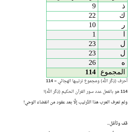
ذ
9
ك
22
ر
10
ا
1
ل
23
ل
23
ه
26
المجموع
114
أحرف (ذِكْر اللَّه) ومجموع ترتيبها الهجائي =
114
114
هو بالفعل عدد سور القرآن الحكيم (ذِكْر اللَّه)!
ولم تعرف العرب هذا التَّرتيب إلَّا بعد عقود من انقضاء الوحي!
قف وتأمَّل..