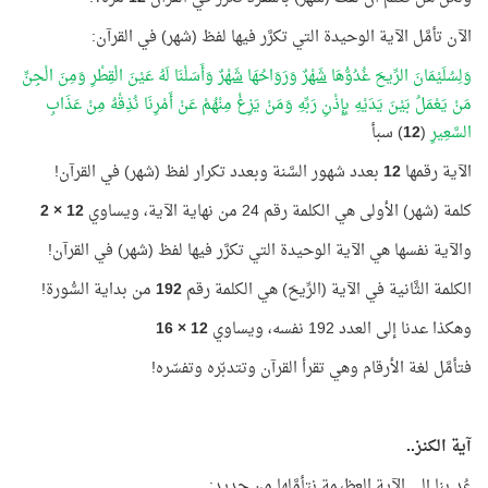
الآن تأمَّل الآية الوحيدة التي تكرَّر فيها لفظ (شهر) في القرآن:
وَلِسُلَيْمَانَ الرِّيحَ غُدُوُّهَا
شَهْرٌ
وَرَوَاحُهَا
شَهْرٌ
وَأَسَلْنَا لَهُ عَيْنَ الْقِطْرِ وَمِنَ الْجِنِّ
مَنْ يَعْمَلُ بَيْنَ يَدَيْهِ بِإِذْنِ رَبِّهِ وَمَنْ يَزِغْ مِنْهُمْ عَنْ أَمْرِنَا نُذِقْهُ مِنْ عَذَابِ
السَّعِيرِ
(
12
) سبأ
الآية رقمها
12
بعدد شهور السَّنة وبعدد تكرار لفظ (شهر) في القرآن!
كلمة (شهر) الأولى هي الكلمة رقم 24 من نهاية الآية، ويساوي
12 × 2
والآية نفسها هي الآية الوحيدة التي تكرَّر فيها لفظ (شهر) في القرآن!
الكلمة الثَّانية في الآية (الرِّيحَ) هي الكلمة رقم
192
من بداية السُّورة!
وهكذا عدنا إلى العدد 192 نفسه، ويساوي
12 × 16
فتأمَّل لغة الأرقام وهي تقرأ القرآن وتتدبّره وتفسّره!
آية الكنز..
عُد بنا إلى الآية العظيمة نتأمَّلها من جديد: