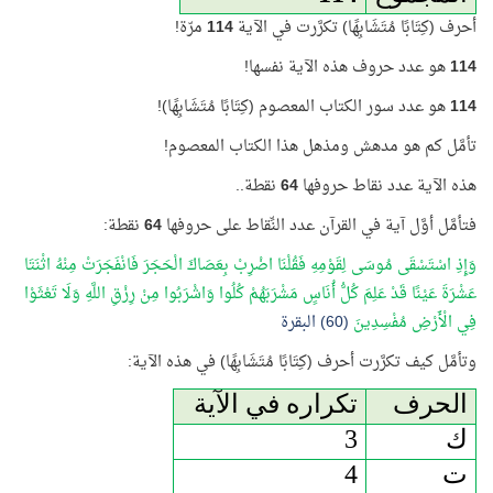
أحرف (كِتَابًا مُتَشَابِهًا) تكرَّرت في الآية
114
مرّة!
114
هو عدد حروف هذه الآية نفسها!
114
هو عدد سور الكتاب المعصوم (كِتَابًا مُتَشَابِهًا)!
تأمَّل كم هو مدهش ومذهل هذا الكتاب المعصوم!
هذه الآية عدد نقاط حروفها
64
نقطة..
فتأمَّل أوَّل آية في القرآن عدد النِّقاط على حروفها
64
نقطة:
وَإِذِ اسْتَسْقَى مُوسَى لِقَوْمِهِ فَقُلْنَا اضْرِبْ بِعَصَاكَ الْحَجَرَ فَانْفَجَرَتْ مِنْهُ اثْنَتَا
عَشْرَةَ عَيْنًا قَدْ عَلِمَ كُلُّ أُنَاسٍ مَشْرَبَهُمْ كُلُوا وَاشْرَبُوا مِنْ رِزْقِ اللَّهِ وَلَا تَعْثَوْا
فِي الْأَرْضِ مُفْسِدِينَ
(60) البقرة
وتأمَّل كيف تكرَّرت أحرف (كِتَابًا مُتَشَابِهًا) في هذه الآية:
الحرف
تكراره في الآية
ك
3
ت
4