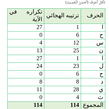
تأمَّل أحرف (أَحْسَنَ الْحَدِيثِ):
تكراره في
الحرف
ترتيبه الهجائي
الآية
ا
1
27
ح
6
0
س
12
4
ن
25
13
ا
1
27
ل
23
24
ح
6
0
د
8
8
ي
28
11
ث
4
0
المجموع
114
114