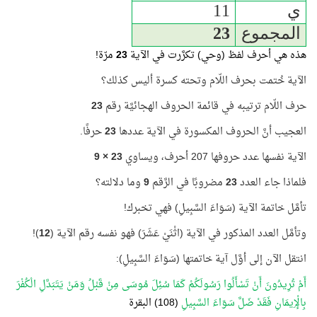
ي
11
المجموع
23
هذه هي أحرف لفظ (وحي) تكرَّرت في الآية
23
مرّة!
الآية خُتمت بحرف اللّام وتحته كسرة أليس كذلك؟
حرف اللّام ترتيبه في قائمة الحروف الهجائيَّة رقم
23
العجيب أنَّ الحروف المكسورة في الآية عددها
23
حرفًا.
الآية نفسها عدد حروفها 207 أحرف، ويساوي
23 × 9
فلماذا جاء العدد
23
مضروبًا في الرَّقم
9
وما دلالته؟
تأمَّل خاتمة الآية (سَوَاءَ السَّبِيلِ) فهي تخبرك!
وتأمَّل العدد المذكور في الآية (اثْنَيْ عَشَرَ) فهو نفسه رقم الآية (
12
)!
انتقل الآن إلى أوَّل آية خاتمتها (سَوَاءَ السَّبِيلِ):
أَمْ تُرِيدُونَ أَنْ تَسْأَلُوا رَسُولَكُمْ كَمَا سُئِلَ مُوسَى مِنْ قَبْلُ وَمَنْ يَتَبَدَّلِ الْكُفْرَ
بِالْإِيمَانِ فَقَدْ ضَلَّ سَوَاءَ السَّبِيلِ
(108) البقرة