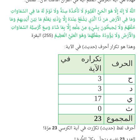
فهذه هي آية الكرسي أعظم آية في القرآن أمامك الآن.. تفضّل:
اللَّهُ لَا إِلَهَ إِلَّا هُوَ الْحَيُّ الْقَيُّومُ لَا تَأْخُذُهُ سِنَةٌ وَلَا نَوْمٌ لَهُ مَا فِي السَّمَاوَاتِ
وَمَا فِي الْأَرْضِ مَنْ ذَا الَّذِي يَشْفَعُ عِنْدَهُ إِلَّا بِإِذْنِهِ يَعْلَمُ مَا بَيْنَ أَيْدِيهِمْ وَمَا
خَلْفَهُمْ وَلَا يُحِيطُونَ بِشَيْءٍ مِنْ عِلْمِهِ إِلَّا بِمَا شَاءَ وَسِعَ كُرْسِيُّهُ السَّمَاوَاتِ
وَالْأَرْضَ وَلَا يَؤُودُهُ حِفْظُهُمَا وَهُوَ الْعَلِيُّ الْعَظِيمُ
(255) البقرة
وهذا هو تكرار أحرف (حديث) في الآية:
تكراره في
الحرف
الآية
ح
3
د
3
ي
17
ث
0
المجموع
23
أحرف لفظ (حديث) تكرَّرت في آية الكرسي
23
مرّة!
العدد
23
نفسه يتجلّى بكلّ الطُّرق!