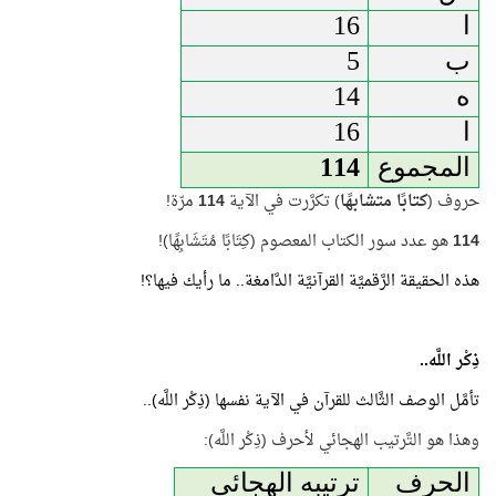
ا
16
ب
5
ه
14
ا
16
المجموع
114
حروف (
كتابًا متشابهًا
) تكرَّرت في الآية
114
مرّة!
114
هو عدد سور الكتاب المعصوم (كِتَابًا مُتَشَابِهًا)!
هذه الحقيقة الرَّقميَّة القرآنيَّة الدَّامغة.. ما رأيك فيها؟!
ذِكْر اللَّه..
تأمَّل الوصف الثَّالث للقرآن في الآية نفسها (
ذِكْر اللَّه
)..
وهذا هو التَّرتيب الهجائي لأحرف (ذِكْر اللَّه):
الحرف
ترتيبه الهجائي