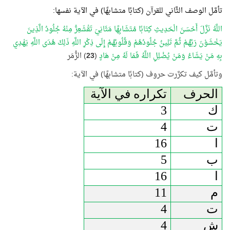
تأمَّل الوصف الثَّاني للقرآن (كتابًا متشابهًا) في الآية نفسها:
اللَّهُ نَزَّلَ أَحْسَنَ الْحَدِيثِ كِتَابًا مُتَشَابِهًا مَثَانِيَ تَقْشَعِرُّ مِنْهُ جُلُودُ الَّذِينَ
يَخْشَوْنَ رَبَّهُمْ ثُمَّ تَلِينُ جُلُودُهُمْ وَقُلُوبُهُمْ إِلَى ذِكْرِ اللَّهِ ذَلِكَ هُدَى اللَّهِ يَهْدِي
بِهِ مَنْ يَشَاءُ وَمَنْ يُضْلِلِ اللَّهُ فَمَا لَهُ مِنْ هَادٍ
(
23
) الزُّمَر
وتأمَّل كيف تكرَّرت حروف (كتابًا متشابهًا) في الآية:
الحرف
تكراره في الآية
ك
3
ت
4
ا
16
ب
5
ا
16
م
11
ت
4
ش
4