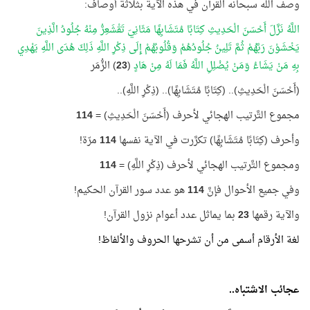
وصف اللَّه سبحانه القرآن في هذه الآية بثلاثة أوصاف:
اللَّهُ نَزَّلَ أَحْسَنَ الْحَدِيثِ كِتَابًا مُتَشَابِهًا مَثَانِيَ تَقْشَعِرُّ مِنْهُ جُلُودُ الَّذِينَ
يَخْشَوْنَ رَبَّهُمْ ثُمَّ تَلِينُ جُلُودُهُمْ وَقُلُوبُهُمْ إِلَى ذِكْرِ اللَّهِ ذَلِكَ هُدَى اللَّهِ يَهْدِي
بِهِ مَنْ يَشَاءُ وَمَنْ يُضْلِلِ اللَّهُ فَمَا لَهُ مِنْ هَادٍ
(
23
) الزُّمَر
(أَحْسَنَ الْحَدِيثِ).. (كِتَابًا مُتَشَابِهًا).. (ذِكْرِ اللَّهِ)..
مجموع التَّرتيب الهجائي لأحرف (أَحْسَنَ الْحَدِيثِ) =
114
وأحرف (كِتَابًا مُتَشَابِهًا) تكرَّرت في الآية نفسها
114
مرّة!
ومجموع التَّرتيب الهجائي لأحرف (ذِكْرِ اللَّهِ) =
114
وفي جميع الأحوال فإنَّ
114
هو عدد سور القرآن الحكيم!
والآية رقمها
23
بما يماثل عدد أعوام نزول القرآن!
لغة الأرقام أسمى من أن تشرحها الحروف والألفاظ!
عجائب الاشتباه
..