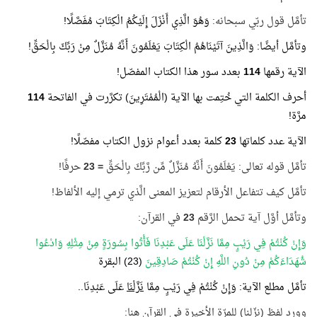
تأمَّل قول ربّي سبحانه:
وَهُوَ الَّذِي أَنْزَلَ إِلَيْكُمُ الْكِتَابَ مُفَصَّلًا!
وتأمَّل أيضًا: وَالَّذِينَ آتَيْنَاهُمُ الْكِتَابَ يَعْلَمُونَ أَنَّهُ مُنَزَّلٌ مِنْ رَبِّكَ بِالْحَقِّ!
الآية رقمها
114
بعدد سور هذا الكتاب المفصّل!
أحرف الكلمة التي خُتِمت بها الآية (الْمُمْتَرِينَ) تكرَّرت في الفاتحة
114
مرَّة!
الآية عدد كلماتها
23
كلمة بعدد أعوام نزول الكتاب مفصّلًا!
تأمَّل قوله تعالى: يَعْلَمُونَ أَنَّهُ مُنَزَّلٌ مِّن رَّبِّكَ بِالْحَقِّ
=
23
حرفًا!
تأمَّل كيف تتفاعل الأرقام لتعزيز المعنى الَّذي ترمي إليه الألفاظ!
وتأمَّل أوَّل آية تحمل الرَّقم
23
في القرآن:
وَإِنْ كُنْتُمْ فِي رَيْبٍ مِمَّا نَزَّلْنَا عَلَى عَبْدِنَا فَأْتُوا بِسُورَةٍ مِنْ مِثْلِهِ وَادْعُوا
شُهَدَاءَكُمْ مِنْ دُونِ اللَّهِ إِنْ كُنْتُمْ صَادِقِينَ
(23) البقرة
تأمَّل مطلع الآية: وَإِنْ كُنْتُمْ فِي رَيْبٍ مِمَّا
نَزَّلْنَا
عَلَى عَبْدِنَا..
وورد لفظ (نزّلنا) للمرّة الأخيرة في القرآن هنا: