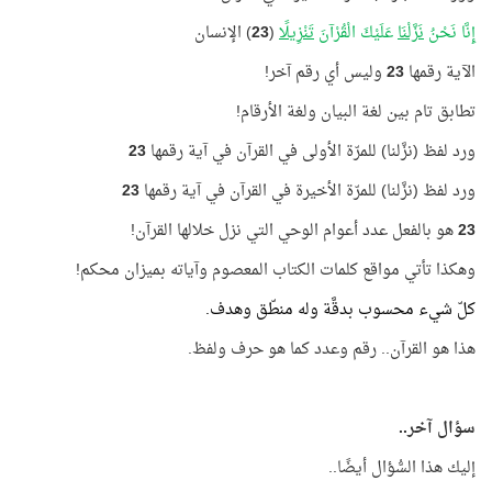
إِنَّا نَحْنُ
نَزَّلْنَا
عَلَيْكَ الْقُرْآنَ
تَنْزِيلًا
(
23
) الإنسان
الآية رقمها
23
وليس أي رقم آخر!
تطابق تام بين لغة البيان ولغة الأرقام!
ورد لفظ (نزَّلنا) للمرّة الأولى في القرآن في آية رقمها
23
ورد لفظ (نزَّلنا) للمرّة الأخيرة في القرآن في آية رقمها
23
23
هو بالفعل عدد أعوام الوحي التي نزل خلالها القرآن!
وهكذا تأتي مواقع كلمات الكتاب المعصوم وآياته بميزان محكم!
كلّ شيء محسوب بدقَّة وله منطّق وهدف.
هذا هو القرآن.. رقم وعدد كما هو حرف ولفظ.
سؤال آخر..
إليك هذا السُّؤال أيضًا..