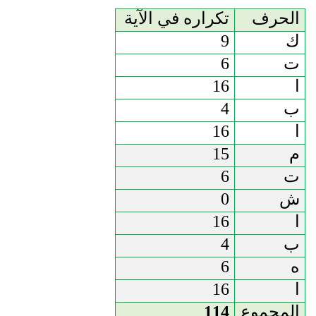
الحرف
تكراره في الآية
ك
9
ت
6
ا
16
ب
4
ا
16
م
15
ت
6
ش
0
ا
16
ب
4
ه
6
ا
16
المجموع
114