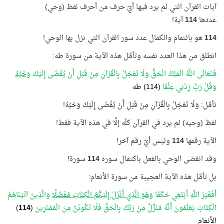
آيات القرآن التي لم يرد فيها أيّ حرف من أحرف لفظ (وحي)
عددها
114
آية!
114
هو بالتمام والكمال عدد سور القرآن التي نزل بها الوحي!
انطلق من هذا العدد نفسه وتأمَّل هذه الآية من سورة طه:
فَتَعَالَى اللَّهُ الْمَلِكُ الْحَقُّ وَلَا تَعْجَلْ بِالْقُرْآنِ مِنْ قَبْلِ أَنْ يُقْضَى إِلَيْكَ
وَحْيُهُ
وَقُلْ رَبِّ زِدْنِي عِلْمًا
(114) طه
تأمَّل: وَلَا تَعْجَلْ بِالْقُرْآنِ مِنْ قَبْلِ أَنْ يُقْضَى إِلَيْكَ وَحْيُهُ!
لفظ (وحيه) لم يرد في القرآن كلّه إلَّا في هذه الآية فقط!
الآية رقمها
114
وليس أيّ رقم آخر!
وقد انقضى الوحي بالفعل باكتمال سوره
114
سورة!
بل تأمَّل هذه الآية العجيبة من سورة الأنعام:
أَفَغَيْرَ اللَّهِ أَبْتَغِي حَكَمًا
وَهُوَ الَّذِي أَنْزَلَ إِلَيْكُمُ الْكِتَابَ مُفَصَّلًا
وَالَّذِينَ آتَيْنَاهُمُ
الْكِتَابَ يَعْلَمُونَ أَنَّهُ مُنَزَّلٌ مِنْ رَبِّكَ بِالْحَقِّ فَلَا تَكُونَنَّ مِنَ الْمُمْتَرِينَ
(
114
)
الأنعام