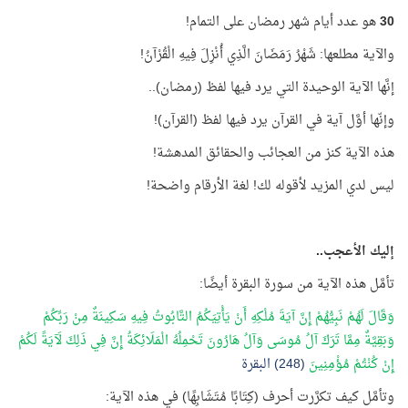
30
هو عدد أيام شهر رمضان على التمام!
والآية مطلعها: شَهْرُ رَمَضَانَ الَّذِي أُنْزِلَ فِيهِ الْقُرْآنُ!
إنَّها الآية الوحيدة التي يرد فيها لفظ (رمضان)..
وإنّها أوَّل آية في القرآن يرد فيها لفظ (القرآن)!
هذه الآية كنز من العجائب والحقائق المدهشة!
ليس لدي المزيد لأقوله لك! لغة الأرقام واضحة!
إليك الأعجب..
تأمَّل هذه الآية من سورة البقرة أيضًا:
وَقَالَ لَهُمْ نَبِيُّهُمْ إِنَّ آيَةَ مُلْكِهِ أَنْ يَأْتِيَكُمُ التَّابُوتُ فِيهِ سَكِينَةٌ مِنْ رَبِّكُمْ
وَبَقِيَّةٌ مِمَّا تَرَكَ آلُ مُوسَى وَآلُ هَارُونَ تَحْمِلُهُ الْمَلَائِكَةُ إِنَّ فِي ذَلِكَ لَآيَةً لَكُمْ
إِنْ كُنْتُمْ مُؤْمِنِينَ
(248) البقرة
وتأمَّل كيف تكرَّرت أحرف (كِتَابًا مُتَشَابِهًا) في هذه الآية: