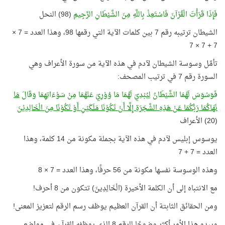
فَإِذَا قَرَأْتَ الْقُرْآنَ فَاسْتَعِذْ بِاللَّهِ مِنَ الشَّيْطَانِ الرَّجِيمِ
(98) النحل
الشيطان ترتيبه رقم 7 بين كلمات الآية التي رقمها 98، وهذا العدد = 7 ×
7 + 7 × 7
تأمَّل وسوسة الشيطان لآدم في هذه الآية من سورة الأعراف وهي
السورة رقم 7 في ترتيب المصحف:
فَوَسْوَسَ لَهُمَا الشَّيْطَانُ لِيُبْدِيَ لَهُمَا مَا وُوْرِيَ عَنْهُمَا مِنْ سَوْءَاتِهِمَا وَقَالَ
مَا
نَهَاكُمَا رَبُّكُمَا عَنْ هَذِهِ الشَّجَرَةِ إِلَّا أَنْ تَكُوْنَا مَلَكَيْنِ أَوْ تَكُوْنَا مِنَ الْخَالِدِيْنَ
(20) الأعراف
يوسوس إبليس لآدم في هذه الآية بجملة مكونة من 14 كلمة، وهذا
العدد = 7 + 7
وهذه الوسوسة نفسها مكونة من 56 حرفًا، وهذا العدد = 7 × 8
مع الانتباه إلى أن الكلمة الأخيرة (الْخَالِدِينَ) تتكون من 8 أحرف!
ومن الحقائق الثابتة أن القرآن العظيم يوظف رسم الرقم لتعزيز المعنى!
ويبدو هذا الأمر أكثر وضوحًا للرقم 8 الذي يوظفه القرآن في مواضع