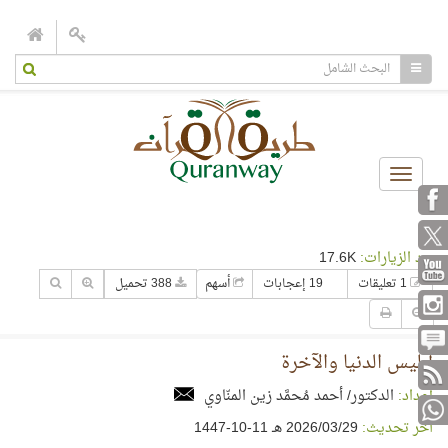
Toggle
navigation
عدد الزيارات:
17.6K
1 تعليقات
19 إعجابات
أسهم
388 تحميل
إبليس الدنيا والآخرة
إعداد:
الدكتور/ أحمد مُحمَّد زين المنّاوي
آخر تحديث:
29‏/03‏/2026 هـ 11-10-1447