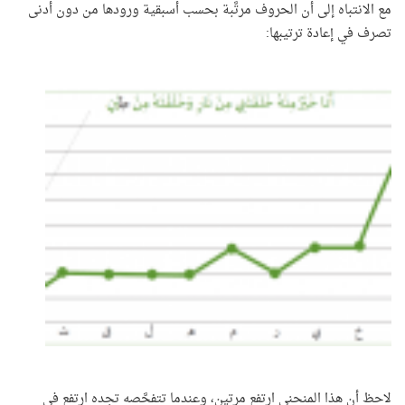
مع الانتباه إلى أن الحروف مرتَّبة بحسب أسبقية ورودها من دون أدنى
تصرف في إعادة ترتيبها:
لاحظ أن هذا المنحنى ارتفع مرتين، وعندما تتفحَّصه تجده ارتفع في