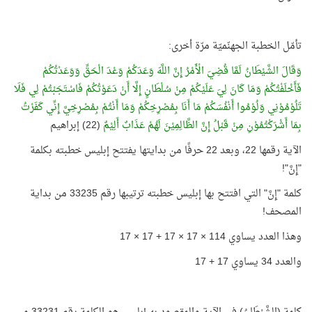
تأمّل الخطبة الجهنّميّة مرّة أخرى:
وَقَالَ الشَّيْطَانُ لَمَّا قُضِيَ الْأَمْرُ إِنَّ اللَّهَ وَعَدَكُمْ وَعْدَ الْحَقِّ وَوَعَدْتُكُمْ
فَأَخْلَفْتُكُمْ وَمَا كَانَ لِيَ عَلَيْكُمْ مِنْ سُلْطَانٍ إِلَّا أَنْ دَعَوْتُكُمْ فَاسْتَجَبْتُمْ لِي فَلَا
تَلُوْمُوْنِي وَلُوْمُوا أَنْفُسَكُمْ مَا أَنَا بِمُصْرِخِكُمْ وَمَا أَنْتُمْ بِمُصْرِخِيَّ إِنِّي كَفَرْتُ
بِمَا أَشْرَكْتُمُوْنِ مِنْ قَبْلُ إِنَّ الظَّالِمِيْنَ لَهُمْ عَذَابٌ أَلِيْمٌ
(22) إبراهيم
الآية رقمها 22، وبعد 22 حرفًا من بدايتها يفتتح إبليس خطبته بكلمة
"إِنَّ"!
كلمة "إِنَّ" التي افتتح بها إبليس خطبته ترتيبها رقم 33235 من بداية
المصحف!
وهذا العدد يساوي 114 × 17 × 17 + 17 × 17
والعدد 34 يساوي 17 + 17