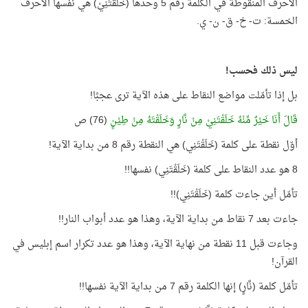
الأحرف المنقوطة في الكلمة رقم 5 وحدها (خَلَقْتَنِيْ) هي نفسها الأحرف
الخمسة: ت- خ- ق- ن- ي.
ليس ذلك فحسب!
بل إذا تأمّلت مواضع النقاط على هذه الآية ترى عجبًا!
قَالَ أَنَا خَيْرٌ مِّنْهُ خَلَقْتَنِيْ مِنْ نَّارٍ وَخَلَقْتَهُ مِنْ طِيْنٍ
(76) ص
أوّل نقطة على كلمة (خَلَقْتَنِي) هي النقطة رقم 8 من بداية الآية!
8 هو عدد النقاط على كلمة (خَلَقْتَنِي) نفسها!!
تأمّل أين جاءت كلمة (خَلَقْتَنِي)!!
جاءت بعد 7 نقاط من بداية الآية، وهذا هو عدد أبواب النار!!
وجاءت قبل 11 نقطة من نهاية الآية، وهذا هو عدد تكرار اسم إبليس في
القرآن!
تأمّل كلمة (نَّارٍ) إنها الكلمة رقم 7 من بداية الآية نفسها!!