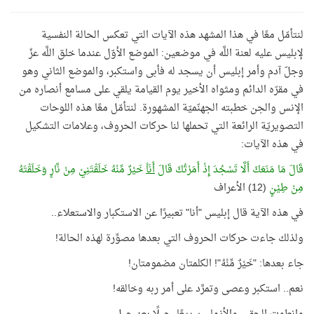
لنتأمّل معًا في هذا المشهد هذه الآيات التي تعكس الحالة النفسية
لإبليس عليه لعنة اللَّه في موضعين: الموضع الأوّل عندما خلق اللَّه عزّ
وجلّ آدم وأمر إبليس أن يسجد له فأبى واستكبر، والموضع الثاني وهو
في مقرّه الدائم ومثواه الأخير يوم القيامة يلقي على مسامع أنصاره من
الإنس والجن خطبته الجهنّميّة المشهورة. لنتأمّل معًا هذه اللوحات
التصويريّة الرائعة التي تحملها لنا حركات الحروف، وعلامات التشكيل
في هذه الآيات:
قَالَ مَا مَنَعَكَ أَلَّا تَسْجُدَ إِذْ أَمَرْتُكَ قَالَ
أَنَاْ
خَيْرٌ مِّنْهُ خَلَقْتَنِيْ مِنْ نَّارٍ وَخَلَقْتَهُ
مِنْ طِيْنٍ
(12) الأعراف
في هذه الآية قال إبليس "أنا" تعبيرًا عن الاستكبار والاستعلاء..
ولذلك جاءت حركات الحروف التي بعدها مصوِّرة لهذه الحالة!
جاء بعدها: "خَيْرٌ مِّنْهُ"! الكلمتان مضمومتان!
نعم.. استكبر وعصى وتمرَّد على أمر ربه وخالقه!