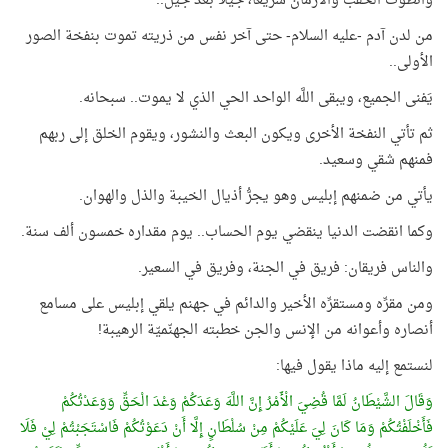
وانطوت الحقب والأزمان سريعًا، جيلًا بعد جيل..
من لدن آدم -عليه السلام- حتى آخر نفس من ذريته تموت بنفخة الصور
الأولى..
يَفنى الجميع، ويبقى اللَّه الواحد الحي الذي لا يموت.. سبحانه.
ثم تأتي النفخة الأخرى ويكون البعث والنشور، ويقوم الخلق إلى ربهم
فمنهم شقي وسعيد.
يأتي من ضمنهم إبليس وهو يجرُّ أذيال الخيبة والذل والهوان.
وكما انقضت الدنيا ينقضي يوم الحساب.. يوم مقداره خمسون ألف سنة.
والناس فريقان: فريق في الجنة، وفريق في السعير.
ومن مقرِّه ومستقرِّه الأخير والدائم في جهنم يلقي إبليس على مسامع
أنصاره وأعوانه من الإنس والجن خطبته الجهنّميّة الرهيبة!
لنستمع إليه ماذا يقول فيها:
وَقَالَ الشَّيْطَانُ لَمَّا قُضِيَ الْأَمْرُ إِنَّ اللَّهَ وَعَدَكُمْ وَعْدَ الْحَقِّ وَوَعَدْتُكُمْ
فَأَخْلَفْتُكُمْ وَمَا كَانَ لِيَ عَلَيْكُمْ مِنْ سُلْطَانٍ إِلَّا أَنْ دَعَوْتُكُمْ فَاسْتَجَبْتُمْ لِيْ فَلَا