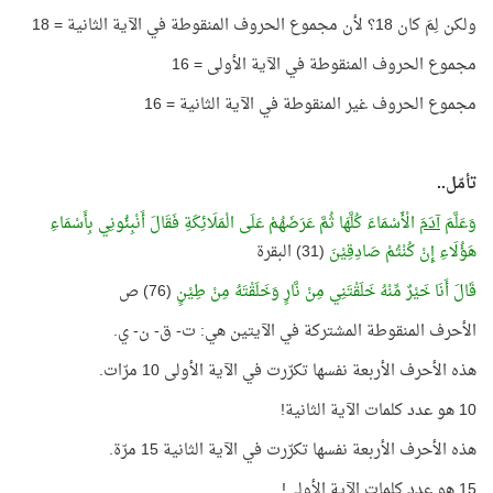
ولكن لِمَ كان 18؟ لأن مجموع الحروف المنقوطة في الآية الثانية = 18
مجموع الحروف المنقوطة في الآية الأولى = 16
مجموع الحروف غير المنقوطة في الآية الثانية = 16
تأمّل..
وَعَلَّمَ
آدَمَ
الْأَسْمَاءَ كُلَّهَا ثُمَّ عَرَضَهُمْ عَلَى الْمَلَائِكَةِ فَقَالَ أَنْبِئُونِي بِأَسْمَاءِ
هَؤُلَاءِ إِنْ كُنْتُمْ صَادِقِيْنَ
(31) البقرة
قَالَ أَنَا خَيْرٌ مِّنْهُ خَلَقْتَنِي مِنْ نَّارٍ وَخَلَقْتَهُ مِنْ طِيْنٍ
(76) ص
الأحرف المنقوطة المشتركة في الآيتين هي: ت- ق- ن- ي.
هذه الأحرف الأربعة نفسها تكرّرت في الآية الأولى 10 مرّات.
10 هو عدد كلمات الآية الثانية!
هذه الأحرف الأربعة نفسها تكرّرت في الآية الثانية 15 مرّة.
15 هو عدد كلمات الآية الأولى!