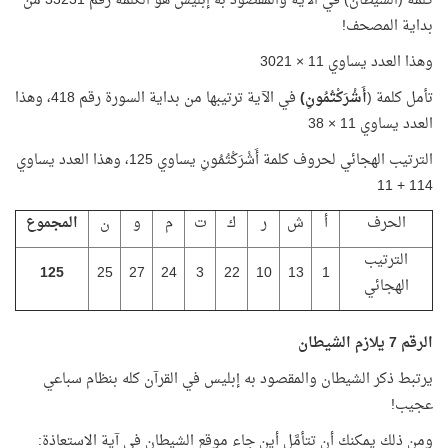
كلمة (الشَّيْطَانُ) في الآية والمقصود به إبليس هو الكلمة رقم 33231 من
بداية المصحف!
وهذا العدد يساوي 11 × 3021
تأمل كلمة (
أَشْرَكْتُمُونِ)
في الآية ترتيبها من بداية السورة رقم 418، وهذا
العدد يساوي 11 × 38
الترتيب الهجائي لحروف كلمة أَشْرَكْتُمُونِ يساوي 125، وهذا العدد يساوي
114 + 11
الحرف
أ
ش
ر
ك
ت
م
و
ن
المجموع
الترتيب
125
25
27
24
3
22
10
13
1
الهجائي
الرقم 7 يلازم الشيطان
يرتبط ذكر الشيطان والمقصود به إبليس في القرآن كله بنظام سباعي
عجيب!
ومن ذلك يمكنك أن تتأمَّل أين جاء موقع الشيطان في آية الاستعاذة: