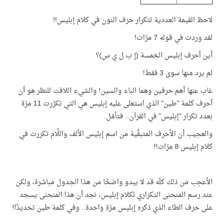
لاحظ القيمة العددية لتكرار حرف النون في كلام إبليس!!
لقد وردت في قوله 7 مرّات!
أين أحرف إبليس الخمسة (إ ب ل ي س)؟
لم يرد منها سوى 3 فقط!
غاب عنها أهم حرفين وهما الباء والسين! والشيء اللافت للنظر هو أن
أحرف كلمة "طين" الذي استعلى عليه إبليس هي التي تكرّرت 11 مرّة
بعدد تكرار "إبليس" في القرآن.. فتأمّل.
والعجيب أن الأحرف المتبقِّية من اسم إبليس الألف واللَّام تكررت في
كلام إبليس 8 مرّات!!
الأعجب من ذلك كلّه قد لا يبدو واضحًا من هذا الجدول مباشرة، ولكن
عند رسم المنحنى التكراري لكلام إبليس، نجد أن هذا المنحنى يسجد
على حرف الطاء الذي ذكره إبليس مرّة واحدة.. وفي كلمة طين تحديدًا!