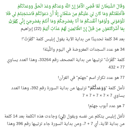
وَقَالَ الشَّيْطَانُ لَمَّا قُضِيَ الْأَمْرُ إِنَّ اللَّهَ وَعَدَكُمْ وَعْدَ الْحَقِّ وَوَعَدْتُكُمْ
فَأَخْلَفْتُكُمْ وَمَا كَانَ لِيَ عَلَيْكُمْ مِنْ سُلْطَانٍ إِلَّا أَنْ دَعَوْتُكُمْ فَاسْتَجَبْتُمْ لِي فَلَا
تَلُوْمُوْنِي وَلُوْمُوا أَنْفُسَكُمْ مَا أَنَا بِمُصْرِخِكُمْ وَمَا أَنْتُمْ بِمُصْرِخِيَّ إِنِّي
كَفَرْتُ
بِمَا أَشْرَكْتُمُوْنِ مِنْ قَبْلُ إِنَّ الظَّالِمِيْنَ لَهُمْ عَذَابٌ أَلِيْمٌ
(22) إبراهيم
بعد 34 كلمة تحديدًا من بداية الآية يقول إبليس كلمة "كَفَرْتُ"!
34 هو عدد السجدات المفروضة في اليوم واللَّيلة!
كلمة "كَفَرْتُ" ترتيبها من بداية المصحف رقم 33264، وهذا العدد يساوي
77 × 432
77 هو عدد تكرار اسم "جهنّم" في القرآن!
تأمل كلمة "
وَوَعَدتُّكُمْ"
ترتيبها من بداية السورة رقم 392، وهذا العدد
يساوي 7 × 7 × 7 + 7 × 7
7 هو عدد أبوب جهنّم!
تأمّل إبليس يتكلم عن نفسه ويقول (
لِيَ
) وجاءت هذه الكلمة بعد 14 كلمة
من بداية الآية، أي 7 + 7، ومن بداية السورة جاء ترتيبها رقم 396 وهذا