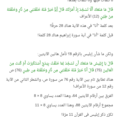
8 كلمات قبلها و8 كلمات بعدها!
قَالَ مَا مَنَعَكَ أَلَّا تَسْجُدَ إِذْ أَمَرْتُكَ قَالَ
أَنَاْ
خَيْرٌ مِّنْهُ خَلَقْتَنِي مِنْ نَّارٍ وَخَلَقْتَهُ
مِنْ طِيْنٍ
(12) الأعراف
بعد كلمة "أنا" في هذه الآية هناك 28 حرفًا!
قبل كلمة "أنا" في آية سورة إبراهيم هناك 28 كلمة!
ولكن ما شأن إبليس بالرقم 8؟ تأمل هاتين الآيتين:
قَالَ يَا إِبْلِيسُ مَا مَنَعَكَ أَن تَسْجُدَ لِمَا خَلَقْتُ بِيَدَيَّ أَسْتَكْبَرْتَ أَمْ كُنتَ مِنَ
الْعَالِينَ
(75)
قَالَ أَنَا خَيْرٌ مِّنْهُ خَلَقْتَنِي مِن نَّارٍ وَخَلَقْتَهُ مِن طِينٍ
(76) ص
هناك تطابق تام بين الآية رقم 76 من سورة ص، والشطر الثاني من الآية
رقم 12 من سورة الأعراف!
الفرق بين أرقام الآيتين 64، وهذا العدد يساوي 8 × 8
مجموع أرقام الآيتين 88، وهذا العدد يساوي 8 × 11
تكرّر ذكر إبليس في القرآن 11 مرّة!