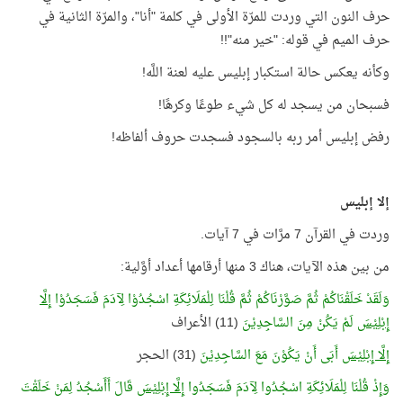
حرف النون التي وردت للمرّة الأولى في كلمة "أنا"، والمرّة الثانية في
حرف الميم في قوله: "خير منه"!!
وكأنه يعكس حالة استكبار إبليس عليه لعنة اللَّه!
فسبحان من يسجد له كل شيء طوعًا وكرهًا!
رفض إبليس أمر ربه بالسجود فسجدت حروف ألفاظه!
إلا إبليس
وردت في القرآن 7 مرَّات في 7 آيات.
من بين هذه الآيات، هناك 3 منها أرقامها أعداد أوَّلية:
وَلَقَدْ خَلَقْنَاكُمْ ثُمَّ صَوَّرْنَاكُمْ ثُمَّ قُلْنَا لِلْمَلَائِكَةِ اسْجُدُوْا لِآدَمَ فَسَجَدُوْا
إِلَّا
إِبْلِيْسَ
لَمْ يَكُنْ مِنَ السَّاجِدِيْنَ
(11) الأعراف
إِلَّا إِبْلِيْسَ
أَبَى أَنْ يَكُوْنَ مَعَ السَّاجِدِيْنَ
(31) الحجر
وَإِذْ قُلْنَا لِلْمَلَائِكَةِ اسْجُدُوا لِآدَمَ فَسَجَدُوا
إِلَّا إِبْلِيْسَ
قَالَ أَأَسْجُدُ لِمَنْ خَلَقْتَ