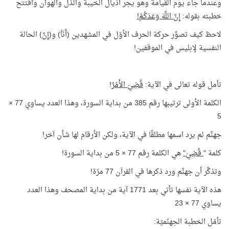
وعندما جاء يوم القيامة وهو يجر أذيال الخيبة والذل والهوان وافتتح
خطبته بقوله:
إِنَّ اللَّهَ وَعَدَكُمْ!
لاحظ كيف تصوِّر حركة الحرف الأوّل في المشهدين (أَنَاْ) و(إِنَّ) الحالة
النفسية لإبليس في الموقفين!
تأمل قوله تعالى في الآية:
قُضِيَ الأَمْرُ
!
الكلمة الأولى ترتيبها رقم 385 من بداية السورة، وهذا العدد يساوي 77 ×
5
جهنَّم لم يرد اسمها مطلقًا في الآية، ولكن الأرقام لها شأن آخر!
كلمة "
قُضِيَ"
هي الكلمة رقم 77 × 5 من بداية السورة!
وتذكَّر أن جهنَّم ورد ذكرها في القرآن 77 مرّة!
هذه الآية نفسها تأتي بعد 1771 آية من بداية المصحف وهذا العدد
يساوي 77 × 23
تأمّل الخطبة الجهنّميّة: