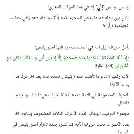
إبليس لم يقل (
إِنِّيْ
) إلا في هذا الموقف المخزي!
قارن بين قوله عندما رفض السجود لآدم (أَنَا)، وقوله وهو يلقي خطبته
الجهنّميّة (إِنِّيْ)!
تأمل حروف أوّل آية في المصحف يرد فيها اسم إبليس:
وَإِذْ قُلْنَا لِلْمَلاَئِكَةِ اسْجُدُوا لِآدَمَ فَسَجَدُوْا إِلَّا
إِبْلِيْسَ
أَبَى وَاسْتَكْبَرَ وَكَانَ مِنَ
الْكَافِرِيْنَ
(34) البقرة
الآية رقمها 34، وإذا تأمّلت اسم (إِبْلِيسَ) تجده جاء بعد 34 حرفًا من
بداية الآية!
الأحرف المضمومة في الآية عددها ثلاثة أحرف، هي: القاف والجيم
والدال.
مجموع الترتيب الهجائي لهذه الأحرف الثلاثة المضمومة يساوي 34
عدد الكسرات تحت حروف الآية 11 كسرة بعدد تكرار اسم إبليس في
القرآن!