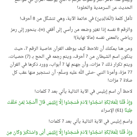
الحديث عن السرمدية والخلود!
تأمّل كلمة (الْخَالِدِينَ) في خاتمة الآية، وهي تتشكّل من 8 أحرف!
والرقم 8 نفسه إذا تغيّر وضعه من رأسي إلى أفقي (∞)، يتحور إلى رمز
رياضي بالمعنى نفسه (مالا نهاية)!
ومن هنا يمكنك أن تلاحظ كيف يوظف القرآن خاصية الرقم 7، حيث
يتكون اسم الشيطان من 7 أحرف، ويتم رجمه في الحج بـ (7) حصيات،
ويتم تكرار ذلك 7 مرّات، وأن جهنم لها 7 أبواب، وورد ذكرها في القرآن
77 مرّة، وأمرنا النبي -صلى الله عليه وسلّم- أن نستجير منها عقب كل
صلاة 7 مرّات!
لاحظ أن اسم إبليس في الآية التالية يأتي بعد 7 كلمات!
وَإِذْ قُلْنَا لِلْمَلائِكَةِ اسْجُدُوا لِآدَمَ فَسَجَدُوا إَلَّا
إِبْلِيْسَ
قَالَ أَأَسْجُدُ لِمَنْ خَلَقْتَ
طِيْنًا
(61) الإسراء
واسم إبليس في الآية التالية يأتي بعد 7 كلمات!
وَإِذْ قُلْنَا لِلْمَلاَئِكَةِ اسْجُدُوا لِآدَمَ فَسَجَدُوا إِلَّا
إِبْلِيْسَ
أَبَى وَاسْتَكْبَرَ وَكَانَ مِنَ