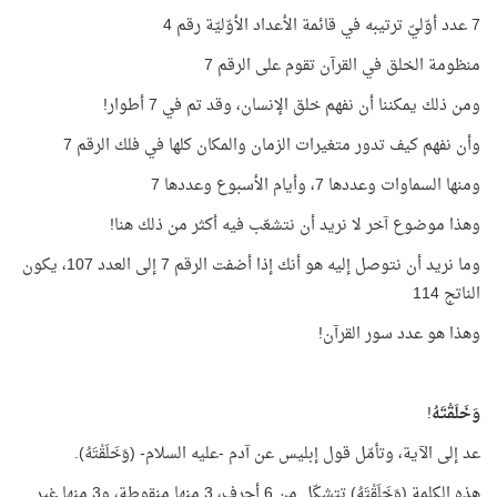
7 عدد أوّليّ ترتيبه في قائمة الأعداد الأوّليّة رقم 4
منظومة الخلق في القرآن تقوم على الرقم 7
ومن ذلك يمكننا أن نفهم خلق الإنسان، وقد تم في 7 أطوار!
وأن نفهم كيف تدور متغيرات الزمان والمكان كلها في فلك الرقم 7
ومنها السماوات وعددها 7، وأيام الأسبوع وعددها 7
وهذا موضوع آخر لا نريد أن نتشعّب فيه أكثر من ذلك هنا!
وما نريد أن نتوصل إليه هو أنك إذا أضفت الرقم 7 إلى العدد 107، يكون
الناتج 114
وهذا هو عدد سور القرآن!
وَخَلَقْتَهُ
!
عد إلى الآية، وتأمّل قول إبليس عن آدم -عليه السلام- (وَخَلَقْتَهُ).
هذه الكلمة (وَخَلَقْتَهُ) تتشكّل من 6 أحرف، 3 منها منقوطة، و3 منها غير