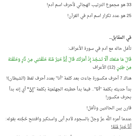
33 هو مجموع الترتيب الهجائي لأحرف اسم آدم!
25 هو عدد تكرار اسم آدم في القرآن!
في المقابل..
تأمّل حاله مع آدم في سورة الأعراف:
قَالَ مَا مَنَعَكَ أَلَّا تَسْجُدَ إِذْ أَمَرْتُكَ قَالَ
أَنَاْ
خَيْرٌ مِّنْهُ خَلَقْتَنِي مِنْ نَّارٍ وَخَلَقْتَهُ
مِنْ طِيْنٍ
(12) الأعراف
هناك 7 أحرف مكسورة جاءت بعد كلمة "أنا" بعدد أحرف لفظ (الشيطان)!
بدأ حديثه بكلمة "
أنا
".. فيما بدأ خطبته الجهنّميّة بكلمة "
إِنَّ"
أي إنه بدأ
بحرف مكسور!
قارن بين الحالتين وتأمّل!
عندما أمره اللَّه عزّ وجلّ بالسجود لآدم أبى واستكبر وافتتح حُجَّته بقوله:
أَنَاْ خَيْرٌ مِّنْهُ!