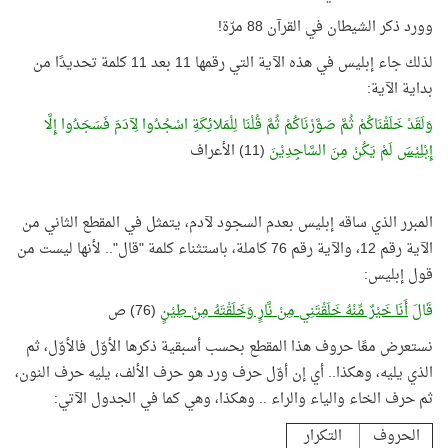
وورد ذكر الشيطان في القرآن 88 مرّة!
لذلك جاء إبليس في هذه الآية التي رقمها 11 بعد 11 كلمة تحديدًا من
بداية الآية:
وَلَقَدْ خَلَقْنَاكُمْ ثُمَّ صَوَّرْنَاكُمْ ثُمَّ قُلْنَا لِلْمَلائِكَةِ اسْجُدُوا لِآدَمَ فَسَجَدُوا إِلَّا
إِبْلِيْسَ
لَمْ يَكُنْ مِنَ السَّاجِدِيْنَ
(11) الأعراف
المبرر الذي ساقه إبليس بعدم السجود لآدم، يتمثل في المقطع الثاني من
الآية رقم 12، والآية رقم 76 كاملة، باستثناء كلمة "قال".. لأنها ليست من
قول إبليس:
قَالَ
أَنَا خَيْرٌ مِّنْهُ خَلَقْتَنِي مِنْ نَّارٍ وَخَلَقْتَهُ مِنْ طِيْنٍ
(76) ص
نستعرض معًا حروف هذا المقطع بحسب أسبقية ذكرها الأوّل فالأوّل، ثم
الذي يليه، وهكذا.. أي إن أوّل حرف ورد هو حرف الألف، يليه حرف النون،
ثم حرف الخاء والياء والراء .. وهكذا، وهي كما في الجدول الآتي:
الحروف
التكرار