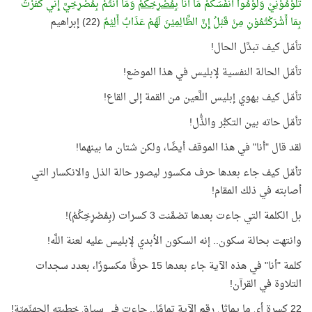
تَلُوْمُوْنِيْ وَلُوْمُوا أَنْفُسَكُمْ مَا أَنَا
بِمُصْرِخِكُمْ
وَمَا أَنْتُمْ بِمُصْرِخِيَّ إِنِّي كَفَرْتُ
بِمَا أَشْرَكْتُمُوْنِ مِنْ قَبْلُ إِنَّ الظَّالِمِيْنَ لَهُمْ عَذَابٌ أَلِيْمٌ
(22) إبراهيم
تأمّل كيف تبدَّل الحال!
تأمّل الحالة النفسية لإبليس في هذا الموضع!
تأمّل كيف يهوي إبليس اللَّعين من القمة إلى القاع!
تأمّل حاته بين التكبُّر والذُّل!
لقد قال "أنا" في هذا الموقف أيضًا، ولكن شتان ما بينهما!
تأمّل كيف جاء بعدها حرف مكسور ليصور حالة الذل والانكسار التي
أصابته في ذلك المقام!
بل الكلمة التي جاءت بعدها تضمَّنت 3 كسرات (بِمُصْرِخِكُمْ)!
وانتهت بحالة سكون.. إنه السكون الأبدي لإبليس عليه لعنة اللَّه!
كلمة "أنا" في هذه الآية جاء بعدها 15 حرفًا مكسورًا، بعدد سجدات
التلاوة في القرآن!
22 كسرة أي ما يماثل رقم الآية تمامًا.. جاءت في سياق خطبته الجهنّميّة!