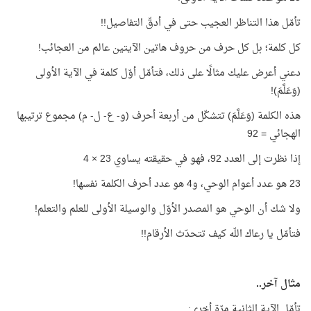
تأمّل هذا التناظر العجيب حتى في أدقّ التفاصيل!!
كل كلمة؛ بل كل حرف من حروف هاتين الآيتين عالم من العجائب!
دعني أعرض عليك مثالًا على ذلك، فتأمّل أوّل كلمة في الآية الأولى
(وَعَلَّمَ)!
هذه الكلمة (وَعَلَّمَ) تتشكّل من أربعة أحرف (و- ع- ل- م) مجموع ترتيبها
الهجائي = 92
إذا نظرت إلى العدد 92، فهو في حقيقته يساوي 23 × 4
23 هو عدد أعوام الوحي، و4 هو عدد أحرف الكلمة نفسها!
ولا شك أن الوحي هو المصدر الأوّل والوسيلة الأولى للعلم والتعلم!
فتأمّل يا رعاك اللّه كيف تتحدّث الأرقام!!
مثال آخر..
تأمّل الآية الثانية مرّة أخرى: