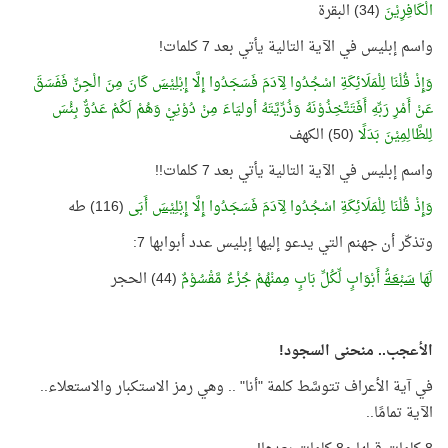
الْكَافِرِيْنَ
(34) البقرة
واسم إبليس في الآية التالية يأتي بعد 7 كلمات!
وَإِذْ قُلْنَا لِلْمَلَائِكَةِ اسْجُدُوا لِآدَمَ فَسَجَدُوا إِلَّا
إِبْلِيْسَ
كَانَ مِنَ الْجِنِّ فَفَسَقَ
عَنْ أَمْرِ رَبِّهِ أَفَتَتَّخِذُوْنَهُ وَذُرِّيَّتَهُ أوليَاءَ مِنْ دُوْنِيْ وَهُمْ لَكُمْ عَدُوٌّ بِئْسَ
لِلظَّالِمِيْنَ بَدَلًا
(50) الكهف
واسم إبليس في الآية التالية يأتي بعد 7 كلمات!!
وَإِذْ قُلْنَا لِلْمَلَائِكَةِ اسْجُدُوا لِآدَمَ فَسَجَدُوا إِلَّا
إِبْلِيْسَ
أَبَى
(116) طه
وتذكّر أن جهنم التي يدعو إليها إبليس عدد أبوابها 7:
لَهَا
سَبْعَةُ
أَبْوَابٍ لِّكُلِّ بَابٍ مِمنْهُمْ جُزْءٌ مَّقْسُوْمٌ
(44) الحجر
الأعجب.. منحنى السجود!
في آية الأعراف تتوسَّط كلمة "أنا" .. وهي رمز الاستكبار والاستعلاء..
الآية تمامًا..