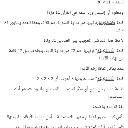
العدد = 11 × 36
ومعلوم أن إبليس ورد اسمه في القرآن 11 مرّة!
كلمة
فَاسْتَجَبْتُمْ
ترتيبها من بداية السورة رقم 403، وهذا العدد يساوي 31
× 13
لاحظ هذا التعاكس العجيب بين العددين 31 و13
كلمة "
فَاسْتَجَبْتُمْ
" ترتيبها رقم 22 من بداية الآية، وجاءت قبل 22 كلمة
من نهاية الآية!
عدد يماثل تمامًا رقم الآية!
كلمة "
فَاسْتَجَبْتُمْ
" عدد حروفها 8 أحرف، أي 2 × 2 × 2
طاعة عمياء من دون أن تفكِّر استجبت للشيطان واليوم تتحسّر أنك
استجبت!
لغة الأرقام واضحة!
تأمّل كيف تصور الأرقام مشهد الاستجابة.. تأمّل مرونة الأرقام وليونتها!
تأمل كلمة "أَنفُسَكُم" ترتيبها من بداية السورة رقم 408، وهذا العدد