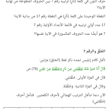
حرف النون في كلمة (نَّارٍ) ترتيبه رقم 7 بين الحروف المنقوطة من نهاية
الآية!!
النقطة الوحيدة على كلمة (نَّارٍ) هي النقطة رقم 17 من بداية الآية!
17 عدد أوّليّ ترتيبه في قائمة الأعداد الأوّليّة رقم 7
7 هو أيضًا عدد الحروف المكسورة في الآية نفسها!!
الخَلْق والرقم 7
تأمّل كلام إبليس تجده ذكر لفظ (الخلق) مرّتين:
قَالَ أَنَا خَيْرٌ مِّنْهُ
خَلَقْتَنِي
مِنْ نَارٍ
وَخَلَقْتَهُ
مِنْ طِيْنٍ
(76) ص
قال في المرّة الأولى: خَلَقْتَنِي.
وقال في المرّة الثانية: وَخَلَقْتَهُ.
الآن دعنا نتأمّل الترتيب الهجائي لأحرف الكلمتين.. فتأمل أحرف
(خَلَقْتَنِي):