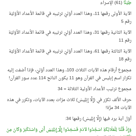
طِيْنًا
(61) الإسراء
الآية الأولى رقمها 11، وهذا العدد أوّليّ ترتيبه في قائمة الأعداد الأوّليّة
رقم 5
الآية الثانية رقمها 31، وهذا العدد أوّليّ ترتيبه في قائمة الأعداد الأوّليّة
رقم 11
الآية الثالثة رقمها 61، وهذا العدد أوّليّ ترتيبه في قائمة الأعداد الأوّليّة
رقم 18
مجموع أرقام هذه الآيات الثلاث 103، وهذا العدد أوّليّ، فإذا أضفت إليه
تكرار اسم إبليس في القرآن وهو 11 يكون الناتج 114 عدد سور القرآن!
مجموع ترتيب الأعداد الأولية الثلاثة = 34
حرف الألف تكرّر في (إِلَّا إِبْلِيسَ) ثلاث مرّات بعدد الآيات، وتكرر في هذه
الآيات 34 مرَّة!
أوّل آية يرد فيها (إِلَّا إِبْلِيسَ) رقمها 34:
وَإِذْ قُلْنَا لِلْمَلَائِكَةِ اسْجُدُوا لآدَمَ فَسَجَدُوا
إِلَّا إِبْلِيْسَ
أَبَى وَاسْتَكْبَرَ وَكَانَ مِنَ