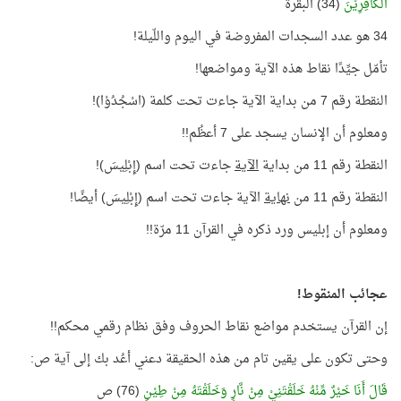
الْكَافِرِيْنَ
(34) البقرة
34 هو عدد السجدات المفروضة في اليوم واللّيلة!
تأمّل جيِّدًا نقاط هذه الآية ومواضعها!
النقطة رقم 7 من بداية الآية جاءت تحت كلمة (اسْجُدُوْا)!
ومعلوم أن الإنسان يسجد على 7 أعظُم!!
النقطة رقم 11 من بداية
الآية
جاءت تحت اسم (إِبْلِيسَ)!
النقطة رقم 11 من
نهاية
الآية جاءت تحت اسم (إِبْلِيسَ) أيضًا!
ومعلوم أن إبليس ورد ذكره في القرآن 11 مرّة!!
عجائب المنقوط!
إن القرآن يستخدم مواضع نقاط الحروف وفق نظام رقمي محكم!!
وحتى تكون على يقين تام من هذه الحقيقة دعني أعُد بك إلى آية ص:
قَالَ أَنَا خَيْرٌ مِّنْهُ خَلَقْتَنِيْ مِنْ نَّارٍ وَخَلَقْتَهُ مِنْ طِيْنٍ
(76) ص