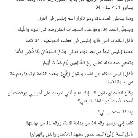
يساوي 34 × 11 + 34
وهنا يتجلّى العدد 11، وهو تكرار اسم إبليس في القرآن!
ويتجلَّى العدد 34، وهو عدد السجدات المفروضة في اليوم واللَّيلة!
تأمّل الكلمات التي قالها إبليس في خطبته الجهنّميّة.. 34 كلمة!
خطبة إبليس تبدأ من بعد قوله تعالى: وَقَالَ الشَّيْطَانُ لَمَّا قُضِيَ الأَمْرُ..
وتنتهي عند قوله تعالى: إِنَّ الظَّالِمِينَ لَهُمْ عَذَابٌ أَلِيمٌ.
تأمّل إبليس يتكلم عن نفسه ويقول (
إِنِّيْ
)، وهذه الكلمة ترتيبها رقم 34
من بداية الآية!
وكأنَّ الشيطان يقول لك: إنك تعلم أنني تمردت على أمر ربي ورفضت أن
أسجد لأبيك آدم فلماذا تتبعني؟
ولماذا تستجيب لي؟!
كلمة إني ترتيبها رقم 34 من بداية الآية، ورقم 11 من نهايتها!
تأمّل كلمة (
إِنِّيْ
) كيف تصور مشهد الانكسار والذل والهوان!