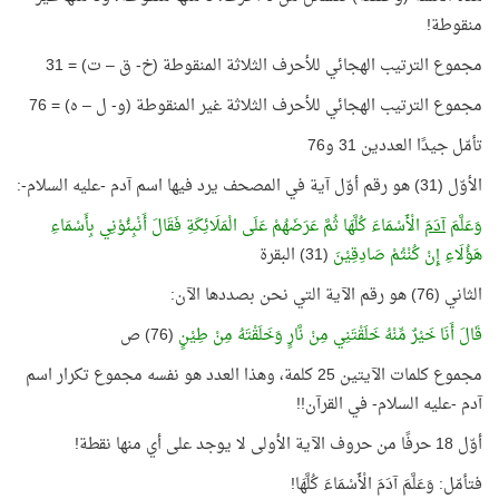
منقوطة!
مجموع الترتيب الهجائي للأحرف الثلاثة المنقوطة (خ- ق – ت) = 31
مجموع الترتيب الهجائي للأحرف الثلاثة غير المنقوطة (و- ل – ه) = 76
تأمّل جيدًا العددين 31 و76
الأوّل (31) هو رقم أوّل آية في المصحف يرد فيها اسم آدم -عليه السلام-:
وَعَلَّمَ
آدَمَ
الْأَسْمَاءَ كُلَّهَا ثُمَّ عَرَضَهُمْ عَلَى الْمَلَائِكَةِ فَقَالَ أَنْبِئُوْنِي بِأَسْمَاءِ
هَؤُلَاءِ إِنْ كُنْتُمْ صَادِقِيْنَ
(31) البقرة
الثاني (76) هو رقم الآية التي نحن بصددها الآن:
قَالَ أَنَا خَيْرٌ مِّنْهُ خَلَقْتَنِي مِنْ نَّارٍ وَخَلَقْتَهُ مِنْ طِيْنٍ
(76) ص
مجموع كلمات الآيتين 25 كلمة، وهذا العدد هو نفسه مجموع تكرار اسم
آدم -عليه السلام- في القرآن!!
أوّل 18 حرفًا من حروف الآية الأولى لا يوجد على أي منها نقطة!
فتأمّل: وَعَلَّمَ آدَمَ الْأَسْمَاءَ كُلَّهَا!