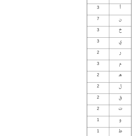
أ
3
ن
7
خ
3
ي
3
ر
2
م
3
هـ
2
ل
2
ق
2
ت
2
و
1
ط
1