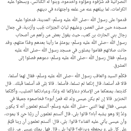
النصرانية قد شرّفوه وموّلوه وأخدموه، وبنوا له الكنائس، وبسطوا عليه
الكرامات، لما يبلغهم عنه من علمه واجتهاده في دينهم
.
قدموا على رسول الله –صلى الله عليه وسلّم- المدينة، فدخلوا عليه
مسجده حين صلى العصر، وعليهم ثيابُ الحِبَرَات جُبب وأرْدية، في جمال
رجال بني الحارث بن كعب، حيث يقول بعض من رآهم من أصحاب
رسول الله –صلى الله عليه وسلّم- يومئذٍ ما رأينا بعدهم وفدًا مثلهم، وقد
حانت صلاتهم فقاموا يصلون في مسجد رسول الله –صلى الله عليه
وسلّم- فقال رسول الله –صلى الله عليه وسلّم- دعوهم فصلوا إلى
المشرق
.
فكلّم السيد والعاقب رسول الله –صلى الله عليه وسلّم- فقال لهما أسلما،
قالا قد أسلمنا، قال إنكما لم تسلما، فأسلما.. قالا بَلى قد أسلمنا قَبلك.. قال
كذبتما، يمنعكما من الإسلام دعاؤكما لله ولدًا، وعبادتكما الصليب، وأكلكما
الخنزير. قالا إن لم يكن عيسى ولد لله فمنْ أبوه؟ فخاصموه جميعًا في
عيسى، فقال لهما النبي –صلى الله عليه وسلّم- ألستم تعلمون أنه لا يكون
ولدٌ إلا وهو يشبه أباه؟ قالوا بلى، قال ألستم تعلمون أن ربَّنا حيّ لا يموت،
وأن عيسى يأتي عليه الفناء؟ قالوا: بلى، قال: ألستم تعلمون أن ربنا قَيِّمٌ
على كل شيء يحفظه ويرزقه؟ قالوا بلى، قال فهل يملك عيسى من ذلك