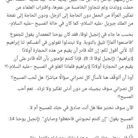
حملت وولدت ولم تتجاوز الخامسة من عمرها، واقتراب العلماء من
تمكين المرأة من الحمل دون الحاجة إلى الرجل، ودون الحاجة إلى نفخة
من الملك جبريل -عليه السلام- كما كان في حالة المسيح –عليه السلام-.
بحسب ما جاء في إنجيل لوقا، فقد كان يوحنا المعمدان يقول للجموع:
"فاصنعوا أثمارًا تليق بالتوبة. ولا تبتدئوا تقولون في أنفسكم: لنا إبراهيم
أبًا. لأني أقول لكم: إن الله قادر أن يقيم من هذه الحجارة أولادًا
لإبراهيم". (إنجيل لوقا 3: 8). فإذا كنتم تؤمنون بأن الله قادر على أن
يقيم من الحجارة أولادًا لإبراهيم فلماذا الغلو في المسيح –عليه السلام-؟
!
أودّ أن أتوقّف هنا لأسأل كل نصراني سؤالًا مباشرًا: هل تُحب المسيح؟
كل نصراني سوف يجيبك من دون أدنى تفكير ولا تردّد.. نعم أحب
المسيح
!!
الآن سوف نختبر معًا هل أنت صادق في حبّك للمسيح أم لا
..
المسيح يقول: "إن كنتم تحبونني فاحفظوا وصاياي". (إنجيل يوحنا 14:
.
15)