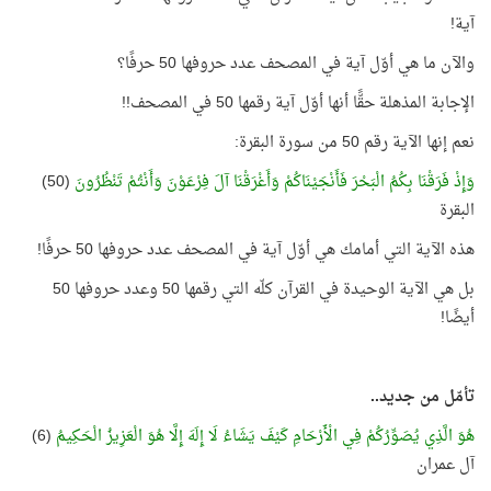
آية
!
والآن ما هي أوّل آية في المصحف عدد حروفها 50 حرفًا؟
الإجابة المذهلة حقًّا أنها أوّل آية رقمها 50 في المصحف
!!
نعم إنها الآية رقم 50 من سورة البقرة
:
وَإِذْ فَرَقْنَا بِكُمُ الْبَحْرَ فَأَنْجَيْنَاكُمْ وَأَغْرَقْنَا آلَ فِرْعَوْنَ وَأَنْتُمْ تَنْظُرُونَ
(50)
البقرة
هذه الآية التي أمامك هي أوّل آية في المصحف عدد حروفها 50 حرفًا
!
بل هي الآية الوحيدة في القرآن كلّه التي رقمها 50 وعدد حروفها 50
أيضًا
!
تأمّل من جديد
..
هُوَ الَّذِي يُصَوِّرُكُمْ فِي الْأَرْحَامِ كَيْفَ يَشَاءُ لَا إِلَهَ إِلَّا هُوَ الْعَزِيزُ الْحَكِيمُ
(6)
آل عمران