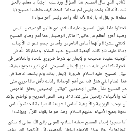
الكاتب الذي سأل المسيح هذا السؤال وردّ عليه: "جيِّدًا يا معلم. بالحق
قلت، لأنه الله واحد وليس آخر سواه". لاحظ كيف خاطب المسيح (يا
معلم)! لم يقل له يا إله!! لأنه الله واحد وليس آخر سواه
!!
لاحظوا ماذا يقول المسيح -عليه السلام- عن هاتين الوصيتين: "ليس
وصية أخرى أعظم من هاتين"! هاتان الوصيّتان هما أهم وصايا المسيح
الاثنتي عشرة!! وأنهما أساس الناموس وأساس جميع دعوات الأنبياء،
وبناءً عليه، فلو كانت ألوهية المسيح -عليه السلام- ومشاركة الله في
ألوهيته عقيدة صحيحة والإيمان بها شرط ضروري للنجاة والخلاص في
الآخرة -كما نص عليه دستور الإيمان المسيحي الذي تقرر بمجمع نيقية-
لبيـَّن المسيح -عليه السلام- ضرورة الإيمان بذلك ولم يكتمه، خاصة في
هذا المقام الذي سُئل فيه عن أهم الوصايا! ولذلك تأمّل ماذا يروي متّى
عن المسيح بشأن هاتين الوصيّتين: "بهاتين الوصيتين يتعلق الناموس
كله والأنبياء". (إنجيل متّى 22: 40). وهذا النص الصريح والواضح يؤكد
أن توحيد الربوبية والألوهية أساس الشريعة النصرانية الحقّة، وأساس
دعوة جميع الأنبياء -عليهم السلام- وهذا هو ما يقوله القرآن ويؤكده
!
أما معجزة إحياء المسيح –عليه السلام- للموتى بإذن الله تعالى لا يمكن
اتخاذها بأي حال مبرّرًا للادعاء الباطل بألوهيته، لأن الأناجيل التي يؤمن