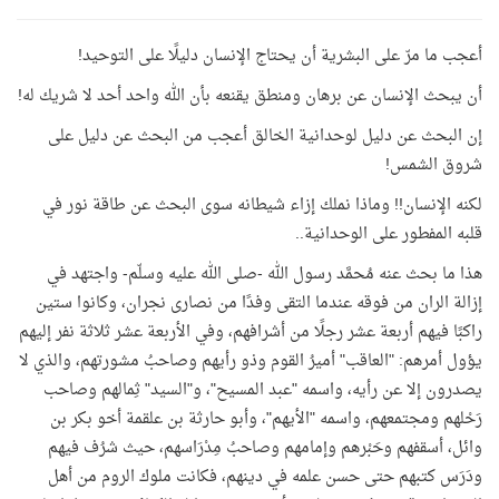
أعجب ما مرّ على البشرية أن يحتاج الإنسان دليلًا على التوحيد
!
أن يبحث الإنسان عن برهان ومنطق يقنعه بأن الله واحد أحد لا شريك له!
إن البحث عن دليل لوحدانية الخالق أعجب من البحث عن دليل على
شروق الشمس
!
لكنه الإنسان!! وماذا نملك إزاء شيطانه سوى البحث عن طاقة نور في
قلبه المفطور على الوحدانية..
هذا ما بحث عنه مُحمَّد رسول الله -صلى الله عليه وسلّم- واجتهد في
إزالة الران من فوقه عندما التقى وفدًا من نصارى نجران، وكانوا ستين
راكبًا فيهم أربعة عشر رجلًا من أشرافهم، وفي الأربعة عشر ثلاثة نفر إليهم
يؤول أمرهم: "العاقب" أميرُ القوم وذو رأيهم وصاحبُ مشورتهم، والذي لا
يصدرون إلا عن رأيه، واسمه "عبد المسيح"، و"السيد" ثِمالهم وصاحب
رَحْلهم ومجتمعهم، واسمه "الأيهم"، وأبو حارثة بن علقمة أخو بكر بن
وائل، أسقفهم وحَبْرهم وإمامهم وصاحبُ مِدْرَاسهم، حيث شرُف فيهم
ودَرَس كتبهم حتى حسن علمه في دينهم، فكانت ملوك الروم من أهل