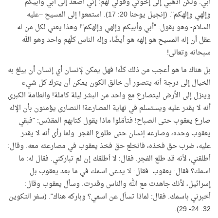
أبي. ولكن اذهبي إلى إخوتي وقولي لهم: إني أصعد إلى أبي وأبيكم
وإلهي وإلهكم". (إنجيل يوحنا 20: 17). استمعوا إلى المسيح –عليه
السلام- وهو يقول: "أبي وأبيكم وإلهي وإلهكم"! وهذا يعني لكل من له
عقل أن إله المسيح هو إلهه هو أيضًا، وإله الناس كلّهم واحد وهو الله
سبحانه وتعالى
!
بل هناك ما هو أعجب من ذلك كلّه! فهل يمكن لإنسان أي إنسان أن يبلغ به
الخيال إلى درجة أنه يتصور أن خالق الكون يمكن أن يترك كل شيء
وينزل إلى الأرض ليتصارع مع واحد من البشر ليلة كاملة! والطامة الكبرى
أنه لا يقدر عليه ويستسلم في نهاية المصارعة! النصارى يؤمنون بأن الإله
صارع يعقوب حتى الصباح! فتأمّلوا ماذا يقول كتابهم المقدّس: "فبقي
يعقوب وحده، وصارعه إنسان حتى طلوع الفجر. ولما رأى أنه لا يقدر
عليه، ضرب حق فخذه، فانخلع حق فخذ يعقوب في مصارعته معه. وقال:
أطلقني، لأنه قد طلع الفجر. فقال: لا أطلقك إن لم تباركني. فقال له: ما
اسمك؟ فقال: يعقوب. فقال: لا يدعى اسمك في ما بعد يعقوب بل
إسرائيل، لأنك جاهدت مع الله والناس وقدرت. وسأل يعقوب وقال:
أخبرني باسمك. فقال: لماذا تسأل عن اسمي؟ وباركه هناك". (سفر التكوين
.
32: 24- 29)