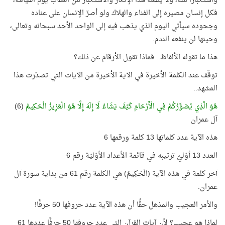
واستكبارًا منه، ولا ينفعه هذا الإنكار والاستكبار من العقاب يوم القيامة،
فكل إنسان مصيره إلى الفناء والهلاك ولو أصرّ الإنسان على عناده
وجحوده سيأتي اليوم الذي يذهب فيه إلى الواحد الأحد سبحانه وتعالى،
وحينها لن ينفعه الندم
.
هذا ما تقوله الألفاظ.. فماذا تقول الأرقام عن ذلك؟
توقّف عند الكلمة الأخيرة في الآية الأخيرة من الآيات التي تصدّرت هذا
المشهد
..
هُوَ الَّذِي يُصَوِّرُكُمْ فِي الْأَرْحَامِ كَيْفَ يَشَاءُ لَا إِلَهَ إِلَّا هُوَ الْعَزِيزُ الْحَكِيمُ
(6)
آل عمران
هذه الآية عدد كلماتها 13 كلمة ورقمها 6
العدد 13 أوّليّ ترتيبه في قائمة الأعداد الأوّليّة رقم 6
آخر كلمة في هذه الآية (الْحَكِيمُ) هي الكلمة رقم 61 من بداية سورة آل
عمران
.
والأمر العجيب والمذهل حقًّا أن هذه الآية عدد حروفها 50 حرفًا
!
لماذا هو عجيب؟ لأن آيات القرآن التي عدد حروفها 50 حرفًا عددها 61