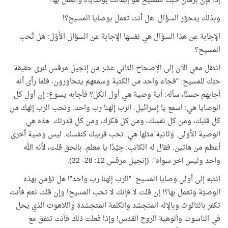
إذًا فإن برهان حبّك للمسيح هو إيمانك بوصاياه والعمل بها!
وبذلك يتحوّر السؤال: هل أنت تعمل بوصايا المسيح؟
!
الإجابة عن هذا السؤال هي نفسها الإجابة عن السؤال الأوّل: هل تُحب
المسيح؟
انتقل معي الآن إلى الإصحاح الثاني عشر من إنجيل مرقس لنرى حقيقة
حبّك للمسيح: "فجاء واحد من الكتبة وسمعهم يتحاورون، فلما رأى أنه
أجابهم حسنًا، سأله: أية وصية هي أول الكل؟ فأجابه يسوع: إن أول كل
الوصايا هي: اسمع يا إسرائيل. الرب إلهنا رب واحد. وتحب الرب إلهك من
كل قلبك، ومن كل نفسك، ومن كل فكرك، ومن كل قدرتك. هذه هي
الوصية الأولى. وثانية مثلها هي: تحب قريبك كنفسك. ليس وصية أخرى
أعظم من هاتين. فقال له الكاتب: جيِّدًا يا معلم. بالحق قلت، لأنه الله
واحد وليس آخر سواه". (إنجيل مرقس 12: 28- 32)
.
انتبه إلى أولى وصايا المسيح: "الرب إلهنا رب واحد"! هل تؤمن بهذه
الوصيّة وتعمل بها؟! إن قلت لا فإنك لا تحب المسيح! وإن قلت نعم فأنت
تكفر بالثالوث وبالإله المتجسّد والكلمة المتجسّدة واللاهوت الذي يحل
في الناسوت وألوهية الروح القدس! وإذا فعلت ذلك فأنت تتفق مع