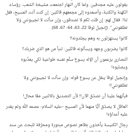
يقولون عليه مجدفين. ولما كان النهار اجتمعت مشيخة الشعب: رؤساء
الكهنة والكتبة، وأصعدوه إلى مجمعهم قائلين: إن كنت أنت المسيح، فقل
لنا!. فقال لهم: إن قلت لكم لا تصدقون، وإن سألت لا تجيبونني ولا
تطلقونني". (إنجيل لوقا 22، 63، 64- 67، 68)
.
كانوا يستهزئون به وهم يجلدونه
!!
كانوا يضربون وجهه ويسألونه قائلين: تنبأ من هو الذي ضربك؟
النصارى يزعمون أن الإله يسوع سلّم نفسه طواعية لكي يعذّبوه
ويصلبوه
!
وإنجيل لوقا ينقل عن يسوع قوله: وإن سألت لا تجيبونني ولا
تطلقونني
!!
فبأيّهما علينا أن نصدّق الآن!! لأن التصديق بالاثنين معًا محال
!
العاقل لا يصدّق أيًّا منهما لأن المسيح –عليه السلام- عصمه الله ولم يقدر
عليه أعداؤه
!
رجال الكنيسة يأخذون بظاهر نصوص مبتورة ومحرّفة للبحث عن سند