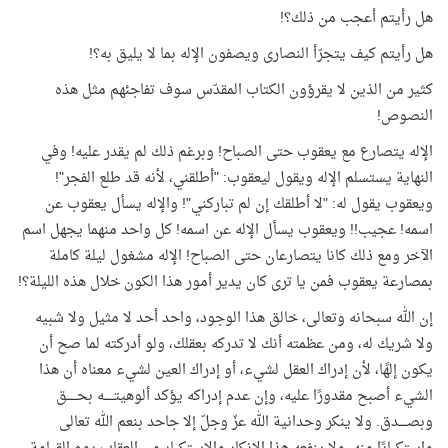
هل رأيتم أعجب من ذلك؟
!
هل رأيتم كيف يتجرّأ النصارى ويصفون الإله بما لا يليق به؟
!
كثير من الذين لا يقرؤون الكتاب المقدّس سوف تفاجئهم مثل هذه
النصوص
!
الإله يتصارع مع يعقوب حتى الصباح! وبرغم ذلك لم يقدر عليه! وفي
النهاية يستسلم الإله ويقول ليعقوب: "أطلقني، لأنه قد طلع الفجر"!
ويعقوب يقول له: "لا أطلقك إن لم تباركني"! والإله يسأل يعقوب عن
اسمه! عجيب!! ويعقوب يسأل الإله عن اسمه! كل واحد منهما يجهل اسم
الآخر ومع ذلك كانا يتصارعان حتى الصباح! الإله مشغول ليلة كاملة
بمصارعة يعقوب فمن يا ترى كان يدير أمور هذا الكون خلال هذه الليلة؟
!
إن الله سبحانه وتعالى، خالق هذا الوجود، واحد أحد لا مثيل ولا شبيه
ولا شريك له، ومن عظمته أنك لا تدركه بعقلك، ولو أدركته لما صح أن
يكون إلهًا، لأن إدراك العقل لشيء، أو إدراك العين لشيء معناه أن هذا
الشيء أصبح مقدورًا عليه، وإن عدم إدراكه يؤكد ألوهيتـــــه بحـــــق
وبصــــدق. ولا ينكر وحدانية الله عزّ وجلّ إلا جاحد بنعم الله تعالى