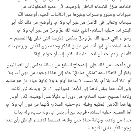
اتخاذها مبرّرًا للادعاء الباطل بألوهيته، لأن جميع المخلوقات من
حيوانات وطيور وحشرات وغيرها من الكائنات الحيّة، أوجدها الله
سبحانه وتعالى في الأصل من غير أب ولا أم. وأوضح من ذلك كلّه أبو
البشر آدم –عليه السلام- الذي خلقه الله عزّ وجلّ من غير أب ولا أم،
وحواء التي خلقها الله عزّ وجلّ بعكس الطريقة التي خلق بها المسيح –
عليه السلام- أي إنها أتت من طريق الذكر وحده دون الأنثى. وبرغم ذلك
كلّه لم يزعم أحد أن آدم –عليه السلام- إله، أو حواء إلهة
!
بل وأعجب من ذلك فإن الإصحاح السابع من رسالة بولس إلى العبرانيين
يذكر أن كاهنًا اسمه "ملكي صادق" جاء إلى هذا الوجود من دون أب ولا
أم: "بلا أب، بلا أم، بلا نسب. لا بداءة أيام له ولا نهاية حياة. بل هو مشبه
بابن الله. هذا يبقى كاهنًا إلى الأبد". (عبرانيين 7: 3). وبذلك فإن كانت
ولادة المسيح -عليه السلام- من دون أب دليلًا على ألوهيته، لكان أولى
بها هذا الكاهن العظيم وقبله آدم –عليه السلام- لأنهما من دون أب ولا أم،
أما المسيح -عليه السلام- فوجد من أم بغير أب، وله نسب، وله بداية
حياة من ولادته ونهاية حياة حين وفاته، فيسقط الادعاء الباطل بأن عدم
وجود الأب دليل الألوهية
.