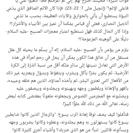
قوات كثيرة؟ فحينئذ أصرح لهم: إني لم أعرفكم قط! اذهبوا عني يا
فاعلي الإثم!" (إنجيل متّى 7: 22، 23). فإذا كان الآثم المنافق الذي يدّعي
النبوّة يستطيع أن يأتي بالخوارق والآيات العظيمة، بحسب ما تدّعي
أناجيل النصارى، فعلى أي قياس يمكننا أن نميز بين الأنبياء والأشرار؟!
وإذا كان الحال كذلك فهل نستطيع اعتبار معجزات المسيح -عليه السلام-
دليلًا على ألوهيته المزعومة؟
!
يلزم من يؤمن بأن المسيح -عليه السلام- إله أن يسلّم ما يحيله كل عقل
مستقل من أن خالق هذا الكون يمكن أن يحل في رحم امرأة في هذه
الأرض التي تعادل نسبتها إلى سائر ملكه أقل من نسبة الذرّة إلى الكرة
الأرضية، ثم يكون بشرًا يأكل ويشرب ويتغوّط ويتبوّل ويعتريه غير ذلك
من الأفعال التي تعتري البشر، ثم يأخذه أعداؤه، الذين هم خلقه وعبيده،
بالقهر والإهانة ويلطمون وجهه ويهينونه ويجلدونه ويبصقون عليه
ويصلبونه مع المجرمين اللصوص ويجعلونه ملعونًا بمقتضى كتابه لبعض
رسله، تعالى الله عن ذلك كلّه علوًّا كبيرًا
.
فتأمّلوا كيف يصف لوقا إهانة الرب يسوع: "والرجال الذين كانوا ضابطين
يسوع كانوا يستهزئون به وهم يجلدونه، وغطوه وكانوا يضربون وجهه
ويسألونه قائلين: تنبأ! من هو الذي ضربك؟ وأشياء أخرى كثيرة كانوا