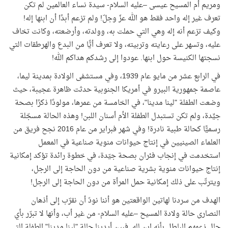
ومريم أم المسيح عيسى –عليه السلام- سيدة نساء العالمين لم تكن
تعرف غير إله واحد فقط هو الله عزّ وجلّ! ولم تزعم أبدًا أن ابنها إله!
وكيف تزعم أنه إله وهي التي حملت به، وولدته، وأرضعته، وكانت تخاف
عليه، وتسهر على رعايته وتربيته، ولا تعرف أيًّا من البدع والهرطقات التي
نسجتها الكنيسة حول ابنها. عودوا إلى رشدكم هداكم الله
!
في الرابع عشر من مايو عام 1939، وفي مستشفى الولادة بمدينة ليما،
عاصمة جمهورية البيرو في أمريكا الجنوبية حدثت ظاهرة عجيبة، حيث
وضعت الطفلة "لينا مدينا"، في الخامسة من عمرها، مولودًا ذكرًا بصحة
جيِّدة، ولم تكن تستبدل الطفلة الأم أسنان اللبن! وهذه الحالة مسجّلة
رسميًّا كحالة طبية نادرة! وفي شهر فبراير من عام 2016 نجح فريق من
العلماء الصينيين في إنتاج حيوانات منوية صناعية في المعمل
استخدمت في إنجاب فئران بصحة جيّدة، في خطوة رائدة تؤكد إمكانية
إنتاج حيوانات منوية بشرية صناعية من دون الحاجة إلى الرجل،
ويترتّب على ذلك إمكانية حمل المرأة من دون الحاجة إلى الرجل
!
الهدف من سردنا لهاتين الواقعتين هو أننا نودّ أن نقرّب إلى أذهان
النصارى حالة ولادة المسيح –عليه السلام- من غير أب، وأنها لا تبرّر بأي
حال زعمهم الباطل بأنه ابن لله. فبين أيدينا حالة "لينا مدينا" الطفلة التي