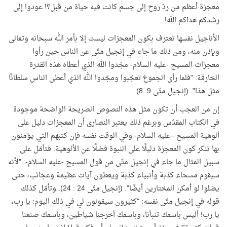
معجزة أعظم من ردّ روح إلى جسم كانت فيه حياة من قبل؟! عودوا إلى
رشدكم هداكم الله
!
الأناجيل نفسها تعترف بكون المعجزات ليست إلا بأمر الله سبحانه وتعالى
وبإذن منه، ومن ذلك ما جاء في إنجيل متّى عن الناس حين رأوا
معجزات المسيح -عليه السلام- مجّدوا الله الذي أعطاه هذه القدرة
الخارقة: "فلما رأى الجموع تعجّبوا ومجّدوا الله الذي أعطى الناس سلطانًا
مثل هذا". (إنجيل متّى 9: 8)
.
إن من العجب أن تكون مثل هذه النصوص الصريحة الواضحة موجودة
في الكتاب المقدّس وبرغم ذلك يعتبر النصارى أن المعجزات دليل على
ألوهية المسيح –عليه السلام- وفي الوقت نفسه فإن كتبهم التي يؤمنون
بها تنكر كون المعجزة دليلًا على النبوة فضلًا عن الألوهية. فتأمّل على
سبيل المثال ما جاء في إنجيل متّى من قول المسيح -عليه السلام-: "لأنه
سيقوم مسحاء كذبة وأنبياء كذبة ويعطون آيات عظيمة وعجائب، حتى
يضلوا لو أمكن المختارين أيضًا". (إنجيل متّى 24 : 24). وتأمّل كذلك
قوله في إنجيل متّى نفسه: "كثيرون سيقولون لي في ذلك اليوم: يا رب،
يا رب! أليس باسمك تنبأنا، وباسمك أخرجنا شياطين، وباسمك صنعنا