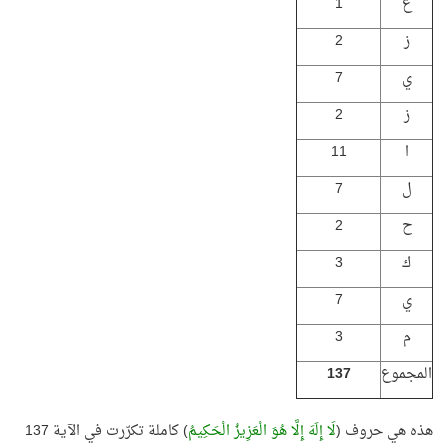
ع
1
ز
2
ي
7
ز
2
ا
11
ل
7
ح
2
ك
3
ي
7
م
3
المجموع
137
هذه هي حروف (
لَا إِلَهَ إِلَّا هُوَ الْعَزِيزُ الْحَكِيمُ
) كاملة تكرّرت في الآية 137