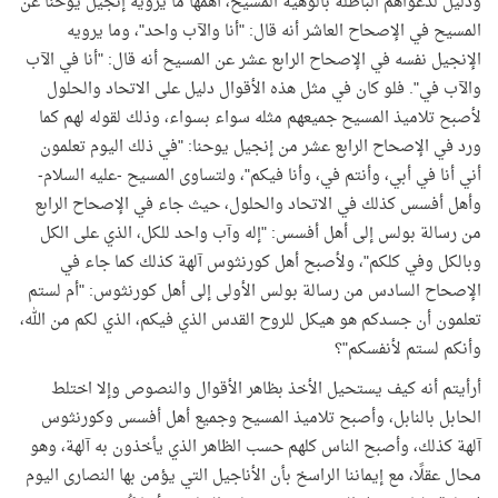
ودليل لدعواهم الباطلة بألوهية المسيح، أهمّها ما يرويه إنجيل يوحنا عن
المسيح في الإصحاح العاشر أنه قال: "أنا والآب واحد"، وما يرويه
الإنجيل نفسه في الإصحاح الرابع عشر عن المسيح أنه قال: "أنا في الآب
والآب في". فلو كان في مثل هذه الأقوال دليل على الاتحاد والحلول
لأصبح تلاميذ المسيح جميعهم مثله سواء بسواء، وذلك لقوله لهم كما
ورد في الإصحاح الرابع عشر من إنجيل يوحنا: "في ذلك اليوم تعلمون
أني أنا في أبي، وأنتم في، وأنا فيكم"، ولتساوى المسيح -عليه السلام-
وأهل أفسس كذلك في الاتحاد والحلول، حيث جاء في الإصحاح الرابع
من رسالة بولس إلى أهل أفسس: "إله وآب واحد للكل، الذي على الكل
وبالكل وفي كلكم"، ولأصبح أهل كورنثوس آلهة كذلك كما جاء في
الإصحاح السادس من رسالة بولس الأولى إلى أهل كورنثوس: "أم لستم
تعلمون أن جسدكم هو هيكل للروح القدس الذي فيكم، الذي لكم من الله،
وأنكم لستم لأنفسكم"؟
أرأيتم أنه كيف يستحيل الأخذ بظاهر الأقوال والنصوص وإلا اختلط
الحابل بالنابل، وأصبح تلاميذ المسيح وجميع أهل أفسس وكورنثوس
آلهة كذلك، وأصبح الناس كلهم حسب الظاهر الذي يأخذون به آلهة، وهو
محال عقلًا، مع إيماننا الراسخ بأن الأناجيل التي يؤمن بها النصارى اليوم