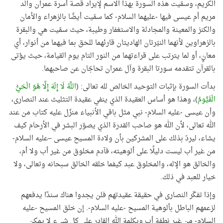
الكريم، وسمّيت هذه السورة بهذا الاسم لإيراد قصة أسرة عمران والد
مريم أم عيسى فيها -عليهما السلام- كما سمّيت أيضًا بالزهراء والأمان
والكنز والمعينة والمجادلة والاستغفار وطيبة، حيث سمّيت هي والبقرة
بالزهراوين لأنهما النيّرتان الهاديتان قارئهما للحق بما فيهما من أنوار، أي
معانٍ، أو لما يترتب على قراءتهما من النور التام يوم القيامة، حيث يؤتى
بالقرآن تتقدمه سورتا البقرة وآل عمران تحاجّان عن صاحبهما
.
بدأت السورة بإثبات التوحيد الخالص لله تعالى: (
اللَّهُ لَا إِلَهَ إِلَّا هُوَ الْحَيُّ
الْقَيُّومُ
)، وهذا هو أساس العقيدة الذي ينفي عقيدة التثليث عند النصارى،
وأن عيسى -عليه السلام- نبي مثل باقي الأنبياء منزّل عليه كتاب من عند
الله تعالى، لأن الله هو صاحب القدرة الذي يصوّر البشر في الأرحام كيف
يشاء، ليردّ بذلك على المشركين بأن ولادة المسيح عيسى –عليه السلام-
من غير أب ليست دليلًا على ألوهيته، فآدم مخلوق من غير أب ولا أم،
والخالق هو الإله، والمخلوق عبد كيفما خلقه الخالق سبحانه وتعالى، ولا
خيار للعبد في ذلك
.
وإذا تفكّر النصارى في حقيقة عقيدتهم فلن يجدوا هناك سندًا يدفعهم
لزعمهم الباطل بألوهية المسيح -عليه السلام-. إن خلق المسيح -عليه
السلام- من غير نطفة أب وبكلمة الله القادر على كل شيء لا يمكن