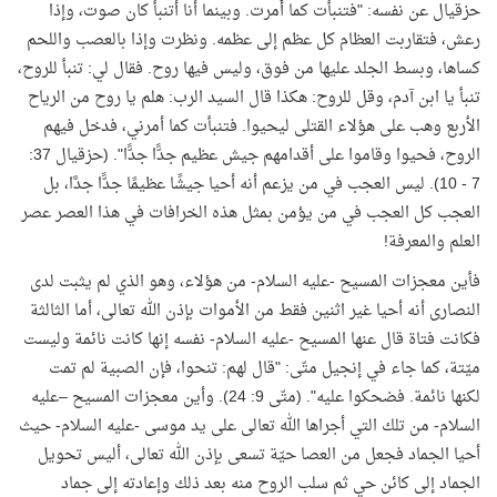
حزقيال عن نفسه: "فتنبأت كما أُمرت. وبينما أنا أتنبأ كان صوت، وإذا
رعش، فتقاربت العظام كل عظم إلى عظمه. ونظرت وإذا بالعصب واللحم
كساها، وبسط الجلد عليها من فوق، وليس فيها روح. فقال لي: تنبأ للروح،
تنبأ يا ابن آدم، وقل للروح: هكذا قال السيد الرب: هلم يا روح من الرياح
الأربع وهب على هؤلاء القتلى ليحيوا. فتنبأت كما أمرني، فدخل فيهم
الروح، فحيوا وقاموا على أقدامهم جيش عظيم جدًّا جدًّا". (حزقيال 37:
7 - 10). ليس العجب في من يزعم أنه أحيا جيشًا عظيمًا جدًّا جدَّا، بل
العجب كل العجب في من يؤمن بمثل هذه الخرافات في هذا العصر عصر
العلم والمعرفة!
فأين معجزات المسيح -عليه السلام- من هؤلاء، وهو الذي لم يثبت لدى
النصارى أنه أحيا غير اثنين فقط من الأموات بإذن الله تعالى، أما الثالثة
فكانت فتاة قال عنها المسيح -عليه السلام- نفسه إنها كانت نائمة وليست
ميّتة، كما جاء في إنجيل متّى: "قال لهم: تنحوا، فإن الصبية لم تمت
لكنها نائمة. فضحكوا عليه". (متّى 9: 24). وأين معجزات المسيح –عليه
السلام- من تلك التي أجراها الله تعالى على يد موسى -عليه السلام- حيث
أحيا الجماد فجعل من العصا حيّة تسعى بإذن الله تعالى، أليس تحويل
الجماد إلى كائن حي ثم سلب الروح منه بعد ذلك وإعادته إلى جماد