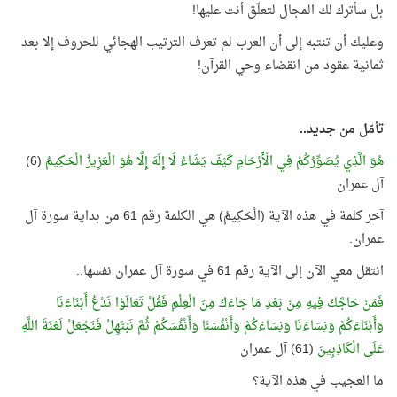
بل سأترك لك المجال لتعلّق أنت عليها
!
وعليك أن تنتبه إلى أن العرب لم تعرف الترتيب الهجائي للحروف إلا بعد
ثمانية عقود من انقضاء وحي القرآن
!
تأمّل من جديد
..
هُوَ الَّذِي يُصَوِّرُكُمْ فِي الْأَرْحَامِ كَيْفَ يَشَاءُ لَا إِلَهَ إِلَّا هُوَ الْعَزِيزُ الْحَكِيمُ
(6)
آل عمران
آخر كلمة في هذه الآية (الْحَكِيمُ) هي الكلمة رقم 61 من بداية سورة آل
عمران
.
انتقل معي الآن إلى الآية رقم 61 في سورة آل عمران نفسها
..
فَمَنْ حَاجَّكَ فِيهِ مِنْ بَعْدِ مَا جَاءَكَ مِنَ الْعِلْمِ فَقُلْ تَعَالَوْا نَدْعُ أَبْنَاءَنَا
وَأَبْنَاءَكُمْ وَنِسَاءَنَا وَنِسَاءَكُمْ وَأَنْفُسَنَا وَأَنْفُسَكُمْ ثُمَّ نَبْتَهِلْ فَنَجْعَلْ لَعْنَةَ اللَّهِ
عَلَى الْكَاذِبِينَ
(61) آل عمران
ما العجيب في هذه الآية؟