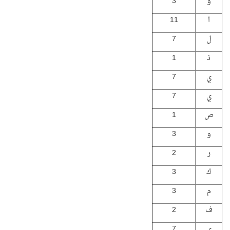
و
3
ا
11
ل
7
ذ
1
ي
7
ي
7
ص
1
و
3
ر
2
ك
3
م
3
ف
2
ي
7