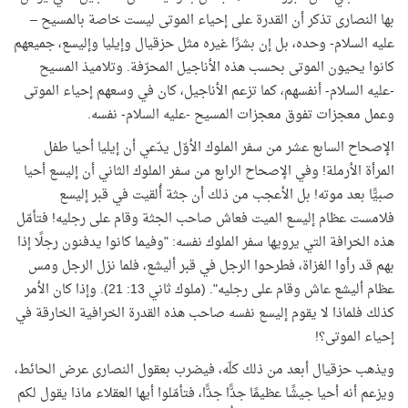
بها النصارى تذكر أن القدرة على إحياء الموتى ليست خاصة بالمسيح –
عليه السلام- وحده، بل إن بشرًا غيره مثل حزقيال وإيليا وإليسع، جميعهم
كانوا يحيون الموتى بحسب هذه الأناجيل المحرّفة. وتلاميذ المسيح
-عليه السلام- أنفسهم، كما تزعم الأناجيل، كان في وسعهم إحياء الموتى
وعمل معجزات تفوق معجزات المسيح -عليه السلام- نفسه.
الإصحاح السابع عشر من سفر الملوك الأوّل يدّعي أن إيليا أحيا طفل
المرأة الأرملة! وفي الإصحاح الرابع من سفر الملوك الثاني أن إليسع أحيا
صبيًّا بعد موته! بل الأعجب من ذلك أن جثة أُلقيت في قبر إليسع
فلامست عظام إليسع الميت فعاش صاحب الجثة وقام على رجليه! فتأمّل
هذه الخرافة التي يرويها سفر الملوك نفسه: "وفيما كانوا يدفنون رجلًا إذا
بهم قد رأوا الغزاة، فطرحوا الرجل في قبر أليشع، فلما نزل الرجل ومس
عظام أليشع عاش وقام على رجليه". (ملوك ثاني 13: 21). وإذا كان الأمر
كذلك فلماذا لا يقوم إليسع نفسه صاحب هذه القدرة الخرافية الخارقة في
إحياء الموتى؟
!
ويذهب حزقيال أبعد من ذلك كلّه، فيضرب بعقول النصارى عرض الحائط،
ويزعم أنه أحيا جيشًا عظيمًا جدًّا جدًّا، فتأمّلوا أيها العقلاء ماذا يقول لكم