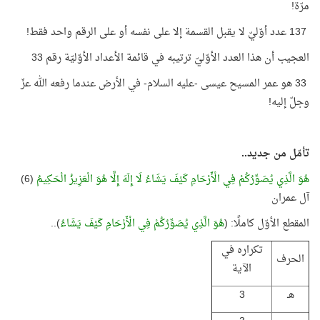
مرّة
!
137
عدد أوّليّ لا يقبل القسمة إلا على نفسه أو على الرقم واحد فقط
!
العجيب أن هذا العدد الأوّليّ ترتيبه في قائمة الأعداد الأوّليّة رقم 33
33
هو عمر المسيح عيسى -عليه السلام- في الأرض عندما رفعه الله عزّ
وجلّ إليه
!
تأمّل من جديد
..
هُوَ الَّذِي يُصَوِّرُكُمْ فِي الْأَرْحَامِ كَيْفَ يَشَاءُ لَا إِلَهَ إِلَّا هُوَ الْعَزِيزُ الْحَكِيمُ
(6)
آل عمران
المقطع الأوّل كاملًا: (
هُوَ الَّذِي يُصَوِّرُكُمْ فِي الْأَرْحَامِ كَيْفَ يَشَاءُ
)
..
تكراره في
الحرف
الآية
هـ
3