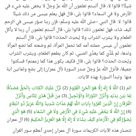
شيئًا؟ قالوا لا، قال ألستم تعلمون أن الله عزّ وجلّ لا يخفى عليه شيء في
الأرض ولا في السماء؟ قالوا بلى، قال فهل يعلم عيسى من ذلك شيئًا
قالوا: لا. قال النبي –صلى الله عليه وسلّم- فإن ربنا صوّر عيسى في الرحم
كيف شاء، فهل تعلمون ذلك؟ قالوا بلى، قال ألستم تعلمون أن ربنا لا يأكل
الطعام ولا يشرب الشراب ولا يُحدِث الحدَث؟ قالوا بلى، قال ألستم
تعلمون أن عيسى حملته أمه كما تحمل المرأة، ثم وضعته كما تضع المرأة
ولدها، ثم غُذِّي كما يغذّى الصبي، ثم كان يطعم الطعام، ويشرب الشراب
ويُحدث الحدَث؟ قالوا بلى، قال فكيف يكون هذا كما زعمتم؟ فسكتوا
جميعًا، فأنزل الله عزّ وجلّ صدر السورة (آل عمران) إلى بضع وثمانين آية
منها. وتبدأ السورة بهذه الآيات
..
الم
(1)
اللَّهُ لَا إِلَهَ إِلَّا هُوَ الْحَيُّ الْقَيُّومُ
(2)
نَزَّلَ عَلَيْكَ الْكِتَابَ بِالْحَقِّ مُصَدِّقًا
لِمَا بَيْنَ يَدَيْهِ وَأَنْزَلَ التَّوْرَاةَ وَالْإِنْجِيلَ
(3)
مِنْ قَبْلُ هُدًى لِلنَّاسِ وَأَنْزَلَ
الْفُرْقَانَ إِنَّ الَّذِينَ كَفَرُوا بِآيَاتِ اللَّهِ لَهُمْ عَذَابٌ شَدِيدٌ وَاللَّهُ عَزِيزٌ ذُو انْتِقَامٍ
(4)
إِنَّ اللَّهَ لَا يَخْفَى عَلَيْهِ شَيْءٌ فِي الْأَرْضِ وَلَا فِي السَّمَاءِ
(5)
هُوَ الَّذِي
يُصَوِّرُكُمْ فِي الْأَرْحَامِ كَيْفَ يَشَاءُ لَا إِلَهَ إِلَّا هُوَ الْعَزِيزُ الْحَكِيمُ
(6) آل عمران
تتصدّر هذه الآيات الكريمات سورة آل عمران إحدى أعظم سور القرآن