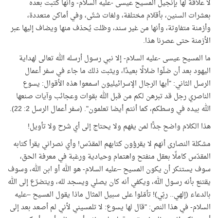
لا علاقة لها بإنجيل المسيح عيسى -عليه السلام- وأنها كُتبت بعده
بعشرات السنين، بأقلام مختلفة، ولغات شتّى، وفي أماكن متعددة،
وأزمنة متفاوتة، وأنها من غير سند، وظلت يُحذف منها ويضاف إليها عبر
الأزمنة حتى عصرنا هذا
.
ما المسيح عيسى -عليه السلام- إلا نبي رسول أرسله الله تعالى لهداية
اليهود بعد أن ضلّوا ضلالًا بعيدًا، ويثبت ذلك ما جاء في سفر أعمال
الرسل الثاني: "أيها الرجال الإسرائيليون اسمعوا هذه الأقوال: يسوع
الناصري رجل قد تبرهن لكم من قبل الله بقوات وعجائب وآيات صنعها
الله بيده في وسطكم، كما أنتم أيضا تعلمون". (سفر أعمال الرسل 2: 22)
.
هذا الكلام واضح جدًّا لمن يفهم ولا يحتاج إلى أي شرح ولا تأويل!
مشكلة النصارى أنهم لا يقرؤون كتابهم المقدّس! وأي نصراني يقرأ كتابه
المقدّس كاملًا بعقل منفتح واهتمام وحيادية ورغبة في معرفة الحق،
سوف يستنكر أن يكون المسيح –عليه السلام- هو الله أو ابن الله، وسوف
يقتنع بأنه رسول الله، ويكفي أنه كان يصلي ويسجد لله، ويتضرّع إلى الله
بالدعاء (إلهي.. ربّي)! تأمّلوا على سبيل المثال ماذا يقول المسيح –عليه
السلام- في هذا النص: "قال لها يسوع: لا تلمسيني لأني لم أصعد بعد إلى