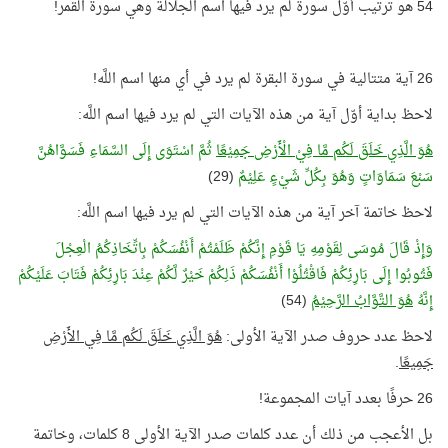
54 هو ترتيب أوّل سورة لم يرد فيها اسم الجلالة وهي سورة القمر!
26 آية متتالية في سورة البقرة لم يرد في أي منها اسم اللَّه!
لاحظ بداية أوّل آية من هذه الآيات التي لم يرد فيها اسم اللَّه:
هُوَ الَّذِي خَلَقَ لَكُم مَّا فِيْ الْأَرْضِ جَمِيْعًا
ثُمَّ اسْتَوَى إِلَى السَّمَاءِ فَسَوَّاهُنَّ
سَبْعَ سَمَاوَاتٍ وَهُوَ بِكُلِّ شَيْءٍ عَلِيْمٌ
(29)
لاحظ خاتمة آخر آية من هذه الآيات التي لم يرد فيها اسم اللَّه:
وَإِذْ قَالَ مُوسَى لِقَوْمِهِ يَا قَوْمِ إِنَّكُمْ ظَلَمْتُمْ أَنْفُسَكُمْ بِاتِّخَاذِكُمُ الْعِجْلَ
فَتُوبُوا إِلَى بَارِئِكُمْ فَاقْتُلُوْا أَنْفُسَكُمْ ذَلِكُمْ خَيْرٌ لَّكُمْ عِنْدَ بَارِئِكُمْ فَتَابَ عَلَيْكُمْ
إِنَّهُ
هُوَ التَّوَّابُ الرَّحِيْمُ
(54)
لاحظ عدد حروف صدر الآية الأولى:
هُوَ الَّذِي خَلَقَ لَكُم مَّا فِي الأَرْضِ
جَمِيعًا
.
26 حرفًا بعدد آيات المجموعة!
بل الأعجب من ذلك أن عدد كلمات صدر الآية الأولى 8 كلمات، وخاتمة