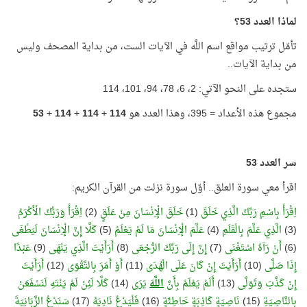
لماذا العدد 53؟
تأمّل ترتيب مواقع اسم اللَّه في الآيات الست، من بداية المصحف وليس
من بداية الآيات..
ستجده على النحو الآتي: 2، 6، 78، 94، 101، 114
مجموع هذه الأعداد = 395، وهذا العدد هو
114
+
114
+
114
+
53
سر العدد 53
اقرأ معي سورة العلق.. أوّل سورة نزلت من القرآن الكريم:
اِقْرَأْ بِاسْمِ رَبِّكَ الَّذِي خَلَقَ
(1)
خَلَقَ الْإِنْسَانَ مِنْ عَلَقٍ
(2)
اِقْرَأْ وَرَبُّكَ الْأَكْرَمُ
(3)
الَّذِي عَلَّمَ بِالْقَلَمِ
(4)
عَلَّمَ الْإِنْسَانَ مَا لَمْ يَعْلَمْ
(5)
كَلَّا إِنَّ الْإِنْسَانَ لَيَطْغَى
(6)
أَنْ رَآهُ اسْتَغْنَى
(7)
إِنَّ إِلَى رَبِّكَ الرُّجْعَى
(8)
أَرَأَيْتَ الَّذِي يَنْهَى
(9)
عَبْدًا
إِذَا صَلَّى
(10)
أَرَأَيْتَ إِنْ كَانَ عَلَى الْهُدَى
(11)
أَوْ أَمَرَ بِالتَّقْوَى
(12)
أَرَأَيْتَ
إِنْ كَذَّبَ وَتَوَلَّى
(13)
أَلَمْ يَعْلَمْ بِأَنَّ
اللَّهَ
يَرَى
(14)
كَلَّا لَئِنْ لَمْ يَنْتَهِ لَنَسْفَعَنْ
بِالنَّاصِيَةِ
(15)
نَاصِيَةٍ كَاذِبَةٍ خَاطِئَةٍ
(16)
فَلْيَدْعُ نَادِيَهُ
(17)
سَنَدْعُ الزَّبَانِيَةَ