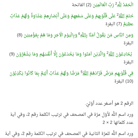
2
الْحَمْدُ
لِلَّهِ
رَبِّ الْعَالَمِيْنَ
(2) الفاتحة
2
خَتَمَ
اللّهُ
عَلَى قُلُوْبِهمْ وَعَلَى سَمْعِهِمْ وَعَلَى أَبْصَارِهِمْ غِشَاوَةٌ وَلَهُمْ عَذَابٌ
عظِيْمٌ
(7) البقرة
6
وَمِنَ النَّاسِ مَنْ يَقُولُ آمَنَّا
بِاللّهِ
وَبِالْيَوْمِ الْآخِرِ وَمَا هُمْ بِمُؤْمِنِيْنَ
(8)
البقرة
2
يُخَادِعُوْنَ
اللّهَ
وَالَّذِيْنَ آمَنُوا وَمَا يَخْدَعُوْنَ إِلَّا أَنْفُسَهُم وَمَا يَشْعُرُوْنَ
(9)
البقرة
5
فِي قُلُوْبِهِم مَرَضٌ فَزَادَهُمُ
اللّهُ
مَرَضًا وَلَهُمْ عَذَابٌ أَلِيْمٌ بِمَا كَانُوا يَكْذِبُوْنَ
(10) البقرة
الرقم 2 هو أصغر عدد أوّليّ.
ورد اسم اللَّه لأوّل مرّة في المصحف في ترتيب الكلمة رقم 2، وفي آية
عدد كلماتها 2 × 2
ورد اسم اللَّه للمرّة الثانية في المصحف في ترتيب الكلمة رقم 2، وفي آية