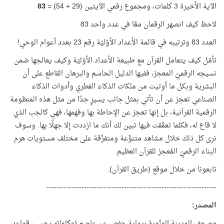
الآية الأخيرة 3 كلمات، ومجموع رقمي الآيتين (29 + 54) =
83
لاحظ كيف انصهر الرقمان معًا في عدد واحد 83
العدد 83 وترتيبه في قائمة الأعداد الأوّليّة رقم 23 بعدد أعوام الوحي!
تأمّل كيف يتعامل القرآن مع طبيعة الأعداد الأوّليّة وكيف يعالجها ضمن
نسيجه الرقميّ المعجز، ففيها الدليل الحاسم والبرهان القاطع على أن
البشرية وبكل ما أوتيت من ملكات الذكاء الفطري وأدوات الذكاء
الصناعي تعجز عن أن تأتي بمثل جانب يسيرٍ جدًا من مثل هذه المنظومة
الرقمية القرآنية، بل إنها تعجز عن الإحاطة بها وفهمها، فهي كالجب الذي
لا قاع له، فكلما تعمَّقت فيها تبين لك أنك ما ازددت إلا جهلًا بها. وسوف
نرى كل ذلك خلال مشاهد متنوِّعة ومتفرِّقة على مختلف مستويات هرم
البناء الرقميّ المُعجز للقرآن العظيم.
تابعونا من خلال موقع (طريق القرآن).
--------------------------------------------------------------------
المصدر
:
مصحف المدينة المنَّورة برواية حفص عن عاصم (وكلماته بحسب قواعد