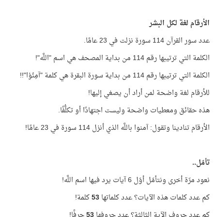
الأرقام لغة لكل البشر
عدد سور القرآن 114 سورة نزلت في 23 عامًا.
الكلمة التي ترتيبها رقم 114 من بداية المصحف هي اسم "اللَّه"!
الكلمة التي ترتيبها رقم 114 من بداية سورة البقرة هي كلمة "آمِنُوْا"!!
للأرقام لغة واضحة لمن أراد أن يصغي إليها!
هذه حقائق ومعطيات واضحة وليست اجتهادًا أو تكلُّفًا.
الأرقام تنادينا وتقول: آمنوا باللَّه الذي أنزل 114 سورة في 23 عامًا!
تأمّل..
نعود مرّة أخرى ونتأمّل أوّل 6 آيات يرد فيها اسم اللَّه!
كم عدد كلمات هذه الآيات؟ عدد كلماتها
53
كلمة!
كم عدد حروف الآية الثالثة؟ عدد حروفها
53
حرفًا!