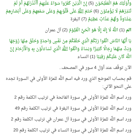
وَأُوْلَئِكَ هُمُ الْمُفْلِحُوْنَ
(5)
إِنَّ الَّذِيْنَ كَفَرُوا سَوَاءٌ عَلَيْهِمْ أَأَنْذَرْتَهُمْ أَمْ لَمْ
تُنْذِرْهُمْ لَا يُؤْمِنُوْنَ
(6)
خَتَمَ
اللَّهُ
عَلَى قُلُوْبِهِمْ وَعَلَى سَمْعِهِمْ وَعَلَى أَبْصَارِهِمْ
غِشَاوَةٌ وَلَهُمْ عَذَابٌ عَظِيْمٌ
(7) البقرة
الم
(1)
اللَّهُ لَا إِلَهَ إِلَّا هُوَ الْحَيُّ الْقَيُّوْمُ
(2) آل عمران
يَا أَيُّهَا النَّاسُ اتَّقُوا رَبَّكُمُ الَّذِي خَلَقَكُمْ مِنْ نَفْسٍ وَاحِدَةٍ وَخَلَقَ مِنْهَا زَوْجَهَا
وَبَثَّ مِنْهُمَا رِجَالًا كَثِيْرًا وَنِسَاءً وَاتَّقُوا
اللَّهَ
الَّذِي تَسَاءَلُوْنَ بِهِ وَالْأَرْحَامَ إِنَّ
اللَّهَ كَانَ عَلَيْكُمْ رَقِيْبًا
(1) النساء
الآن توقّف عند أوّل 4 سور في المصحف..
قم بحساب الموضع الذي ورد فيه اسم اللَّه للمرّة الأولى في السورة تجده
على النحو الآتي:
ورد اسم اللَّه للمرّة الأولى في سورة الفاتحة في ترتيب الكلمة رقم 2
ورد اسم اللَّه للمرّة الأولى في سورة البقرة في ترتيب الكلمة رقم 49
ورد اسم اللَّه للمرّة الأولى في سورة آل عمران في ترتيب الكلمة رقم 2
ورد اسم اللَّه للمرّة الأولى في سورة النساء في ترتيب الكلمة رقم 20