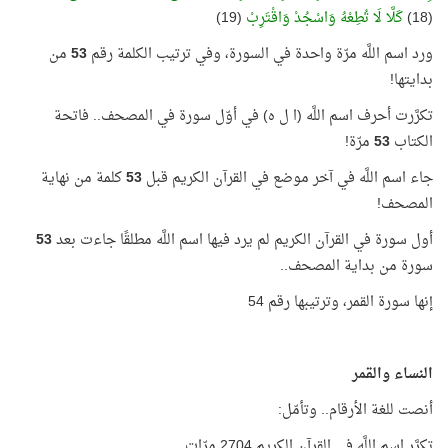
(18)
كَلَّا لَا تُطِعْهُ وَاسْجُدْ وَاقْتَرِبْ
(19)
ورد اسم اللَّه مرّة واحدة في السورة، وفي ترتيب الكلمة رقم
53
من
بدايتها!
تكرَّرت أحرف اسم اللَّه (ا ل ه) في أوّل سورة في المصحف.. فاتحة
الكتاب
53
مرّة!
جاء اسم اللَّه في آخر موضع في القرآن الكريم قبل
53
كلمة من نهاية
المصحف!
أول سورة في القرآن الكريم لم يرد فيها اسم اللَّه مطلقًا جاءت بعد
53
سورة من بداية المصحف..
إنها سورة القمر، وترتيبها رقم 54
النساء والقمر
أنصت للغة الأرقام.. وتأمّل:
تكرَّر اسم اللَّه في القرآن الكريم 2704 مرّات.