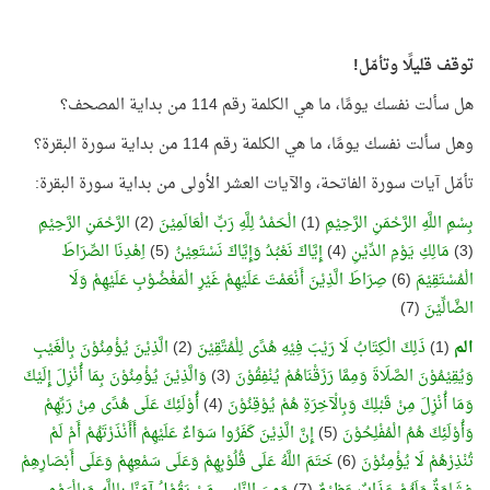
توقف قليلًا وتأمّل!
هل سألت نفسك يومًا، ما هي الكلمة رقم 114 من بداية المصحف؟
وهل سألت نفسك يومًا، ما هي الكلمة رقم 114 من بداية سورة البقرة؟
تأمّل آيات سورة الفاتحة، والآيات العشر الأولى من بداية سورة البقرة:
بِسْمِ اللَّهِ الرَّحْمَنِ الرَّحِيْمِ
(1)
الْحَمْدُ لِلَّهِ رَبِّ الْعَالَمِيْنَ
(2)
الرَّحْمَنِ الرَّحِيْمِ
(3)
مَالِكِ يَوْمِ الدِّيْنِ
(4)
إِيَّاكَ نَعْبُدُ وَإِيَّاكَ نَسْتَعِيْنُ
(5)
اِهْدِنَا الصِّرَاطَ
الْمُسْتَقِيْمَ
(6)
صِرَاطَ الَّذِيْنَ أَنْعَمْتَ عَلَيْهِمْ غَيْرِ الْمَغْضُوْبِ عَلَيْهِمْ وَلَا
الضَّالِّيْنَ
(7)
الم
(1)
ذَلِكَ الْكِتَابُ لَا رَيْبَ فِيْهِ هُدًى لِلْمُتَّقِيْنَ
(2)
الَّذِيْنَ يُؤْمِنُوْنَ بِالْغَيْبِ
وَيُقِيْمُوْنَ الصَّلَاةَ وَمِمَّا رَزَقْنَاهُمْ يُنْفِقُوْنَ
(3)
وَالَّذِيْنَ يُؤْمِنُوْنَ بِمَا أُنْزِلَ إِلَيْكَ
وَمَا أُنْزِلَ مِنْ قَبْلِكَ وَبِالْآخِرَةِ هُمْ يُوْقِنُوْنَ
(4)
أُوْلَئِكَ عَلَى هُدًى مِنْ رَبِّهِمْ
وَأُوْلَئِكَ هُمُ الْمُفْلِحُوْنَ
(5)
إِنَّ الَّذِيْنَ كَفَرُوا سَوَاءٌ عَلَيْهِمْ أَأَنْذَرْتَهُمْ أَمْ لَمْ
تُنْذِرْهُمْ لَا يُؤْمِنُوْنَ
(6)
خَتَمَ اللَّهُ عَلَى قُلُوْبِهِمْ وَعَلَى سَمْعِهِمْ وَعَلَى أَبْصَارِهِمْ