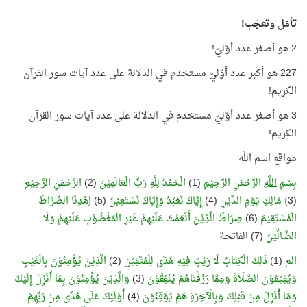
تأمّل وتعجّب!
2 هو أصغر عدد أوّليّ!
227 هو أكبر عدد أوّليّ مستخدم في الدلالة على عدد آيات سور القرآن
الكريم!
3 هو أصغر عدد أوّليّ مستخدم في الدلالة على عدد آيات سور القرآن
الكريم!
مواقع اسم اللَّه
بِسْمِ
اللَّهِ
الرَّحْمَنِ الرَّحِيْمِ
(1)
الْحَمْدُ لِلَّهِ رَبِّ الْعَالَمِيْنَ
(2)
الرَّحْمَنِ الرَّحِيْمِ
(3
)
مَالِكِ يَوْمِ الدِّيْنِ
(4)
إِيَّاكَ نَعْبُدُ وَإِيَّاكَ نَسْتَعِيْنُ
(5)
اِهْدِنَا الصِّرَاطَ
الْمُسْتَقِيْمَ
(6)
صِرَاطَ الَّذِيْنَ أَنْعَمْتَ عَلَيْهِمْ غَيْرِ الْمَغْضُوْبِ عَلَيْهِمْ وَلَا
الضَّالِّيْنَ
(7) الفاتحة
الم
(1)
ذَلِكَ الْكِتَابُ لَا رَيْبَ فِيْهِ هُدًى لِلْمُتَّقِيْنَ
(2)
الَّذِيْنَ يُؤْمِنُوْنَ بِالْغَيْبِ
وَيُقِيْمُوْنَ الصَّلَاةَ وَمِمَّا رَزَقْنَاهُمْ يُنْفِقُوْنَ
(3)
وَالَّذِيْنَ يُؤْمِنُوْنَ بِمَا أُنْزِلَ إِلَيْكَ
وَمَا أُنْزِلَ مِنْ قَبْلِكَ وَبِالْآخِرَةِ هُمْ يُوْقِنُوْنَ
(4)
أُوْلَئِكَ عَلَى هُدًى مِنْ رَبِّهِمْ