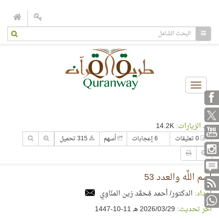
Toggle
navigation
عدد الزيارات:
14.2K
0 تعليقات
6 إعجابات
أسهم
315 تحميل
اسم اللَّه والعدد 53
إعداد:
الدكتور/ أحمد مُحمَّد زين المنّاوي
آخر تحديث:
29‏/03‏/2026 هـ 11-10-1447