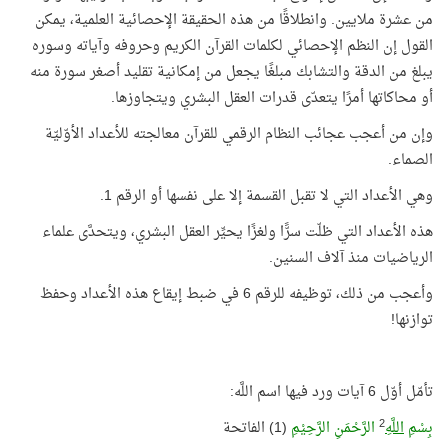
من عشرة ملايين. وانطلاقًا من هذه الحقيقة الإحصائية العلمية، يمكن
القول إن النظم الإحصائي لكلمات القرآن الكريم وحروفه وآياته وسوره
يبلغ من الدقة والتشابك مبلغًا يجعل من إمكانية تقليد أصغر سورة منه
أو محاكاتها أمرًا يتعدّى قدرات العقل البشري ويتجاوزها.
وإن من أعجب عجائب النظام الرقمي للقرآن معالجته للأعداد الأوّليّة
الصماء.
وهي الأعداد التي لا تقبل القسمة إلا على نفسها أو الرقم 1.
هذه الأعداد التي ظلّت سرًّا ولغزًا يحيِّر العقل البشري، ويتحدَّى علماء
الرياضيات منذ آلاف السنين.
وأعجب من ذلك، توظيفه للرقم 6 في ضبط إيقاع هذه الأعداد وحفظ
توازنها!
تأمّل أوّل 6 آيات ورد فيها اسم اللَّه:
2
بِسْمِ
اللَّهِ
الرَّحْمَنِ الرَّحِيْمِ
(1) الفاتحة