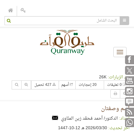
Toggle
navigation
عدد الزيارات:
26K
0 تعليقات
20 إعجابات
أسهم
427 تحميل
اسم وصفتان
إعداد:
الدكتور/ أحمد مُحمَّد زين المنّاوي
آخر تحديث:
30‏/03‏/2026 هـ 12-10-1447