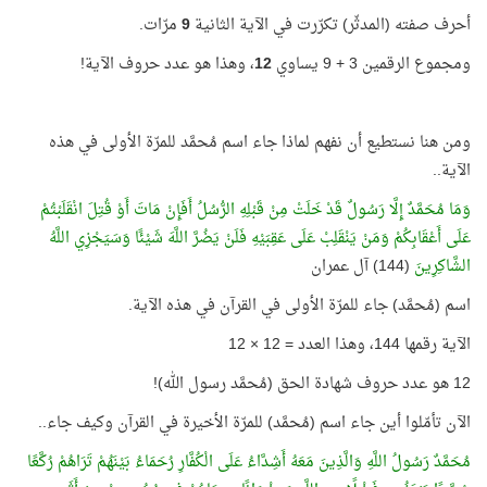
أحرف صفته (المدثّر) تكرّرت في الآية الثانية
9
مرّات.
ومجموع الرقمين 3 + 9 يساوي
12
، وهذا هو عدد حروف الآية!
ومن هنا نستطيع أن نفهم لماذا جاء اسم مُحمَّد للمرّة الأولى في هذه
الآية..
وَمَا مُحَمَّدٌ إِلَّا رَسُولٌ قَدْ خَلَتْ مِنْ قَبْلِهِ الرُّسُلُ أَفَإِنْ مَاتَ أَوْ قُتِلَ انْقَلَبْتُمْ
عَلَى أَعْقَابِكُمْ وَمَنْ يَنْقَلِبْ عَلَى عَقِبَيْهِ فَلَنْ يَضُرَّ اللَّهَ شَيْئًا وَسَيَجْزِي اللَّهُ
الشَّاكِرِينَ
(144) آل عمران
اسم (مُحمَّد) جاء للمرّة الأولى في القرآن في هذه الآية.
الآية رقمها 144، وهذا العدد = 12 × 12
12 هو عدد حروف شهادة الحق (مُحمَّد رسول الله)!
الآن تأمّلوا أين جاء اسم (مُحمَّد) للمرّة الأخيرة في القرآن وكيف جاء..
مُحَمَّدٌ رَسُولُ اللَّهِ وَالَّذِينَ مَعَهُ أَشِدَّاءُ عَلَى الْكُفَّارِ رُحَمَاءُ بَيْنَهُمْ تَرَاهُمْ رُكَّعًا