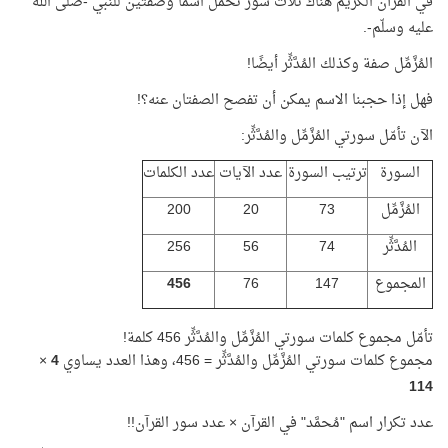
في القرآن الكريم هناك ثلاث سور تحمل اسمًا وصفتين للنبي -صلى الله
عليه وسلّم-.
المُزَّمِّل صفة وكذلك المُدَّثِّر أيضًا!
فهل إذا حجبنا الاسم يمكن أن تفصح الصفتان عنه؟!
الآن تأمّل سورتي المُزَّمِّل والمُدَّثِّر:
السورة
ترتيب السورة
عدد الآيات
عدد الكلمات
المُزَّمِّل
73
20
200
المُدَّثِّر
74
56
256
المجموع
147
76
456
تأمّل مجموع كلمات سورتي المُزَّمِّل والمُدَّثِّر 456 كلمة!
مجموع كلمات سورتي المُزَّمِّل والمُدَّثِّر = 456، وهذا العدد يساوي
4
×
114
عدد تكرار اسم "مُحمَّد" في القرآن × عدد سور القرآن!!