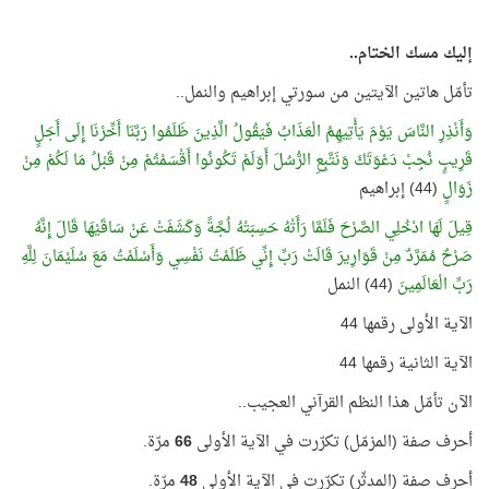
إليك مسك الختام..
تأمّل هاتين الآيتين من سورتي إبراهيم والنمل..
وَأَنْذِرِ النَّاسَ يَوْمَ يَأْتِيهِمُ الْعَذَابُ فَيَقُولُ الَّذِينَ ظَلَمُوا رَبَّنَا أَخِّرْنَا إِلَى أَجَلٍ
قَرِيبٍ نُجِبْ دَعْوَتَكَ وَنَتَّبِعِ الرُّسُلَ أَوَلَمْ تَكُونُوا أَقْسَمْتُمْ مِنْ قَبْلُ مَا لَكُمْ مِنْ
زَوَالٍ
(44) إبراهيم
قِيلَ لَهَا ادْخُلِي الصَّرْحَ فَلَمَّا رَأَتْهُ حَسِبَتْهُ لُجَّةً وَكَشَفَتْ عَنْ سَاقَيْهَا قَالَ إِنَّهُ
صَرْحٌ مُمَرَّدٌ مِنْ قَوَارِيرَ قَالَتْ رَبِّ إِنِّي ظَلَمْتُ نَفْسِي وَأَسْلَمْتُ مَعَ سُلَيْمَانَ لِلَّهِ
رَبِّ الْعَالَمِينَ
(44) النمل
الآية الأولى رقمها 44
الآية الثانية رقمها 44
الآن تأمّل هذا النظم القرآني العجيب..
أحرف صفة (المزمّل) تكرّرت في الآية الأولى
66
مرّة.
أحرف صفة (المدثّر) تكرّرت في الآية الأولى
48
مرّة.