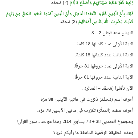
رَبِّهِمْ كَفَّرَ عَنْهُمْ سَيِّئَاتِهِمْ وَأَصْلَحَ بَالَهُمْ
(2) مُحمَّد
ذَلِكَ بِأَنَّ الَّذِينَ كَفَرُوا اتَّبَعُوا الْبَاطِلَ وَأَنَّ الَّذِينَ آمَنُوا اتَّبَعُوا الْحَقَّ مِنْ رَبِّهِمْ
كَذَلِكَ يَضْرِبُ اللَّهُ لِلنَّاسِ أَمْثَالَهُمْ
(3) مُحمَّد
الآيتان متعاقبتان 2 – 3
الآية الأولى عدد كلماتها 18 كلمة.
الآية الثانية عدد كلماتها 18 كلمة.
الآية الأولى عدد حروفها 81 حرفًا.
الآية الثانية عدد حروفها 81 حرفًا.
الآن تأمّلوا (مُحمَّد – المدثّر)..
أحرف اسم (مُحمَّد) تكرّرت في هاتين الآيتين
38
مرّة.
أحرف صفته (المدثّر) تكرّرت في هاتين الآيتين
78
مرّة.
ومجموع العددين 38 + 78 يساوي
114
، وهذا هو عدد سور القرآن!
وهذه الحقيقة الرقمية الدامغة ما رأيكم فيها؟