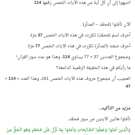
انتبهوا إلى أن كل آية من هذه الآيات الخمس رقمها
114
الآن تأمّلوا (مُحمَّد – المدثّر)..
أحرف اسم (مُحمَّد) تكرّرت في هذه الآيات الخمس
37
مرّة.
أحرف صفته (المدثّر) تكرّرت في هذه الآيات الخمس
77
مرّة.
ومجموع العددين 37 + 77 يساوي
114
، وهذا هو عدد سور القرآن!
ما رأيكم في هذه الحقيقة الرقمية الدامغة؟
العجيب أن مجموع حروف هذه الآيات الخمس 161، وهذا العدد =
114
+
47
مزيد من التأكيد..
تأمّلوا هاتين الآيتين من سور مُحمَّد..
وَالَّذِينَ آمَنُوا وَعَمِلُوا الصَّالِحَاتِ وَآمَنُوا بِمَا نُزِّلَ عَلَى مُحَمَّدٍ وَهُوَ الْحَقُّ مِنْ