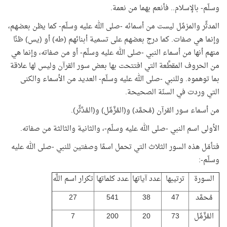
وسلّم- بالإسلام.. فأنعم بهما من نعمة.
المدثِّر والمزمِّل ليست من أسمائه -صلى الله عليه وسلّم- كما يظن بعضهم،
وإنما هي صفات. كما درج بعضهم على تسمية أبنائهم (طه) أو (يس) ظنًا
منهم أنها من أسماء النبي -صلى الله عليه وسلّم- أو من صفاته، وإنما هي
من الحروف المقطَّعة التي افتتحت بها بعض سور القرآن وليس لها علاقة
بما توهموه. وللنبي -صلى الله عليه وسلّم- العديد من الأسماء والكنى
التي وردت في السنّة الصحيحة.
من أسماء سور القرآن (مُحمَّد) و(المُزَّمِّل) و(المُدَّثِّر).
الأولى اسم النبي -صلى الله عليه وسلّم-، والثانية والثالثة من صفاته.
فتأمّل هذه السور الثلاث التي تحمل اسمًا وصفتين للنبي -صلى الله عليه
وسلّم-:
السورة
ترتيبها
عدد آياتها
عدد كلماتها
تكرار اسم اللَّه
مُحمَّد
47
38
541
27
المُزَّمِّل
73
20
200
7