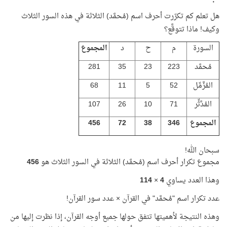
هل تعلم كم تكرّرت أحرف اسم (مُحمَّد) الثلاثة في هذه السور الثلاث
وكيف! ماذا تتوقَّع؟
السورة
م
ح
د
المجموع
مُحمَّد
223
23
35
281
المُزَّمِّل
52
5
11
68
المُدَّثِّر
71
10
26
107
المجموع
346
38
72
456
سبحان الله!
مجموع تكرار أحرف اسم (مُحمَّد) الثلاثة في السور الثلاث هو
456
وهذا العدد يساوي
4
×
114
عدد تكرار اسم "مُحمَّد" في القرآن × عدد سور القرآن!
وهذه النتيجة لأهميتها تتفق حولها جميع أوجه القرآن، إذا نظرت إليها من