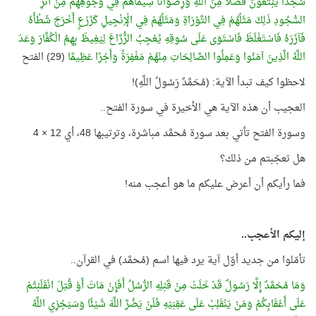
سُجَّدًا يَبْتَغُونَ فَضْلًا مِنَ اللَّهِ وَرِضْوَانًا سِيمَاهُمْ فِي وُجُوهِهِمْ مِنْ أَثَرِ
السُّجُودِ ذَلِكَ مَثَلُهُمْ فِي التَّوْرَاةِ وَمَثَلُهُمْ فِي الْإِنْجِيلِ كَزَرْعٍ أَخْرَجَ شَطْأَهُ
فَآزَرَهُ فَاسْتَغْلَظَ فَاسْتَوَى عَلَى سُوقِهِ يُعْجِبُ الزُّرَّاعَ لِيَغِيظَ بِهِمُ الْكُفَّارَ وَعَدَ
اللَّهُ الَّذِينَ آمَنُوا وَعَمِلُوا الصَّالِحَاتِ مِنْهُمْ مَغْفِرَةً وَأَجْرًا عَظِيمًا
(29) الفتح
لاحظوا كيف تبدأ الآية: (مُحَمَّدٌ رَسُولُ اللَّهِ)!
العجيب أن هذه الآية هي الأخيرة في سورة الفتح..
وسورة الفتح تأتي بعد سورة مُحمَّد مباشرة، وترتيبها 48، أي 12 × 4
هل تعجّبتم من ذلك؟
فما رأيكم أن أعرض عليكم ما هو أعجب منه!
إليكم الأعجب..
تأمّلوا من جديد أوّل آية يرد فيها اسم (مُحمَّد) في القرآن..
وَمَا مُحَمَّدٌ إِلَّا رَسُولٌ قَدْ خَلَتْ مِنْ قَبْلِهِ الرُّسُلُ أَفَإِنْ مَاتَ أَوْ قُتِلَ انْقَلَبْتُمْ
عَلَى أَعْقَابِكُمْ وَمَنْ يَنْقَلِبْ عَلَى عَقِبَيْهِ فَلَنْ يَضُرَّ اللَّهَ شَيْئًا وَسَيَجْزِي اللَّهُ