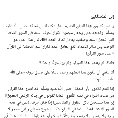
إلى المتشكِّكين..
يا من تكفرون بهذا القرآن العظيم.. هل عكف النبي مُحمَّد -صلى الله عليه
وسلّم- واجتهد حتى يجعل مجموع تكرار أحرف اسمه في السور الثلاث
التي تحمل اسمه وصفتيه يعادل تمامًا العدد 456، لأن هذا العدد هو
الوحيد بين سائر الأعداد الذي يعادل: عدد تكرار اسم "مُحمَّد" في القرآن
× عدد سور القرآن!
فلماذا لم ينقص هذا الميزان ولم يزد حرفًا واحدًا؟!
ألا يكفي أن يكون هذا المشهد وحده دليلًا على صدق نبوته -صلى الله
عليه وسلّم-؟
إذا كنتم تدَّعون بأن مُحمَّدًا -صلى الله عليه وسلّم- قد افترى هذا القرآن
من عنده، افتراه في نصه اللّغوي، فماذا تقولون في بنائه الرقمي المعجز؟!
إن هذا يستحيل بكل العقول والمقاييس! إذًا فكل حرف، ليس في هذه
السور الثلاث فقط، وإنما في القرآن كلّه، موضوع بميزان رباني معجز لا
يزيد ولا ينقص ولا يتقدّم ولا يتأخّر! ولكم أن تتخيّلوا أنه إذا كان هناك أي