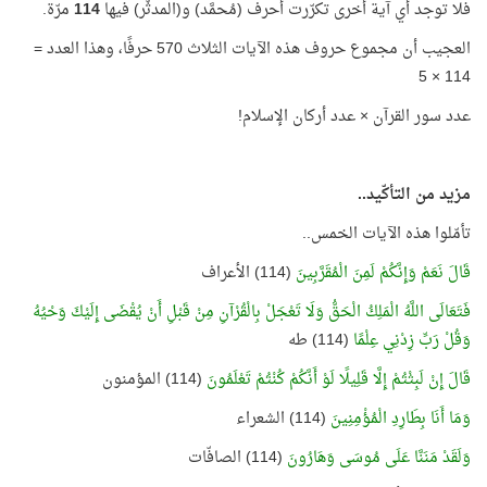
فلا توجد أي آية أخرى تكرّرت أحرف (مُحمَّد) و(المدثّر) فيها
114
مرّة.
العجيب أن مجموع حروف هذه الآيات الثلاث 570 حرفًا، وهذا العدد =
114 × 5
عدد سور القرآن × عدد أركان الإسلام!
مزيد من التأكّيد..
تأمّلوا هذه الآيات الخمس..
قَالَ نَعَمْ وَإِنَّكُمْ لَمِنَ الْمُقَرَّبِينَ
(114) الأعراف
فَتَعَالَى اللَّهُ الْمَلِكُ الْحَقُّ وَلَا تَعْجَلْ بِالْقُرْآنِ مِنْ قَبْلِ أَنْ يُقْضَى إِلَيْكَ وَحْيُهُ
وَقُلْ رَبِّ زِدْنِي عِلْمًا
(114) طه
قَالَ إِنْ لَبِثْتُمْ إِلَّا قَلِيلًا لَوْ أَنَّكُمْ كُنْتُمْ تَعْلَمُونَ
(114) المؤمنون
وَمَا أَنَا بِطَارِدِ الْمُؤْمِنِينَ
(114) الشعراء
وَلَقَدْ مَنَنَّا عَلَى مُوسَى وَهَارُونَ
(114) الصافّات