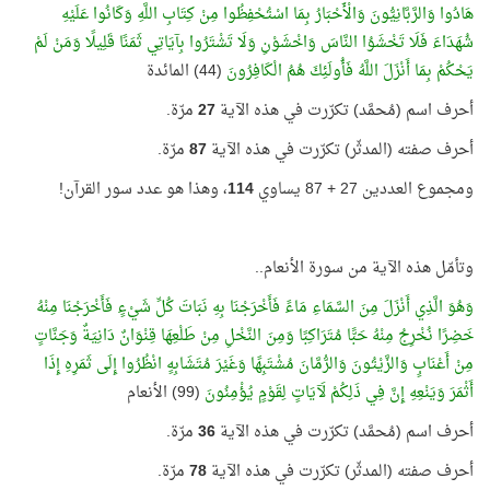
هَادُوا وَالرَّبَّانِيُّونَ وَالْأَحْبَارُ بِمَا اسْتُحْفِظُوا مِنْ كِتَابِ اللَّهِ وَكَانُوا عَلَيْهِ
شُهَدَاءَ فَلَا تَخْشَوُا النَّاسَ وَاخْشَوْنِ وَلَا تَشْتَرُوا بِآيَاتِي ثَمَنًا قَلِيلًا وَمَنْ لَمْ
يَحْكُمْ بِمَا أَنْزَلَ اللَّهُ فَأُولَئِكَ هُمُ الْكَافِرُونَ
(44) المائدة
أحرف اسم (مُحمَّد) تكرّرت في هذه الآية
27
مرّة.
أحرف صفته (المدثّر) تكرّرت في هذه الآية
87
مرّة.
ومجموع العددين 27 + 87 يساوي
114
، وهذا هو عدد سور القرآن!
وتأمّل هذه الآية من سورة الأنعام..
وَهُوَ الَّذِي أَنْزَلَ مِنَ السَّمَاءِ مَاءً فَأَخْرَجْنَا بِهِ نَبَاتَ كُلِّ شَيْءٍ فَأَخْرَجْنَا مِنْهُ
خَضِرًا نُخْرِجُ مِنْهُ حَبًّا مُتَرَاكِبًا وَمِنَ النَّخْلِ مِنْ طَلْعِهَا قِنْوَانٌ دَانِيَةٌ وَجَنَّاتٍ
مِنْ أَعْنَابٍ وَالزَّيْتُونَ وَالرُّمَّانَ مُشْتَبِهًا وَغَيْرَ مُتَشَابِهٍ انْظُرُوا إِلَى ثَمَرِهِ إِذَا
أَثْمَرَ وَيَنْعِهِ إِنَّ فِي ذَلِكُمْ لَآيَاتٍ لِقَوْمٍ يُؤْمِنُونَ
(99) الأنعام
أحرف اسم (مُحمَّد) تكرّرت في هذه الآية
36
مرّة.
أحرف صفته (المدثّر) تكرّرت في هذه الآية
78
مرّة.