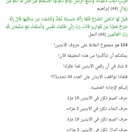
قَرِيبٍ نُجِبْ دَعْوَتَكَ وَنَتَّبِعِ الرُّسُلَ أَوَلَمْ تَكُونُوا أَقْسَمْتُمْ مِنْ قَبْلُ مَا لَكُمْ مِنْ
زَوَالٍ
(44) إبراهيم
قِيلَ لَهَا ادْخُلِي الصَّرْحَ فَلَمَّا رَأَتْهُ حَسِبَتْهُ لُجَّةً وَكَشَفَتْ عَنْ سَاقَيْهَا قَالَ إِنَّهُ
صَرْحٌ مُمَرَّدٌ مِنْ قَوَارِيرَ قَالَتْ رَبِّ إِنِّي ظَلَمْتُ نَفْسِي وَأَسْلَمْتُ مَعَ سُلَيْمَانَ لِلَّهِ
رَبِّ الْعَالَمِينَ
(44) النمل
114
هو مجموع النقاط على حروف الآيتين!
يمكنكم أن تتأكّدوا من هذه الحقيقة الآن!
لا شكّ في أن رقمي الآيتين لفتا نظرك!
فلماذا توافقت الآيتان على العدد 44 تحديدًا؟!
إليكم الإجابة العجيبة..
حرف الميم تكرّر في الآيتين 19 مرّة.
حرف الحاء تكرّر في الآيتين 3 مرّات.
حرف الميم تكرّر في الآيتين 19 مرّة.
حرف الدال تكرّر في الآيتين 3 مرّات.