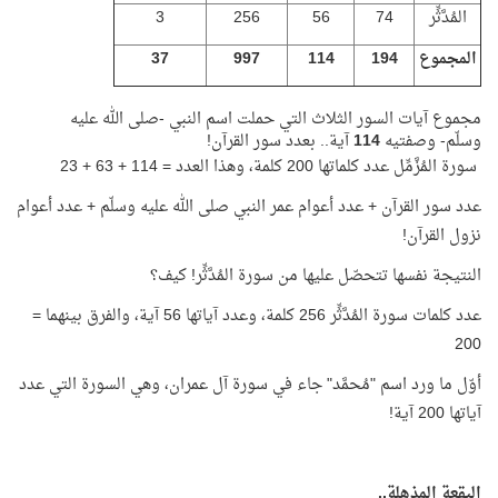
المُدَّثِّر
74
56
256
3
المجموع
194
114
997
37
مجموع آيات السور الثلاث التي حملت اسم النبي -صلى الله عليه
وسلّم- وصفتيه
114
آية.. بعدد سور القرآن!
سورة المُزَّمِّل عدد كلماتها 200 كلمة، وهذا العدد = 114 + 63 + 23
عدد سور القرآن + عدد أعوام عمر النبي صلى الله عليه وسلّم + عدد أعوام
نزول القرآن!
النتيجة نفسها تتحصّل عليها من سورة المُدَّثِّر! كيف؟
عدد كلمات سورة المُدَّثِّر 256 كلمة، وعدد آياتها 56 آية، والفرق بينهما =
200
أوّل ما ورد اسم "مُحمَّد" جاء في سورة آل عمران، وهي السورة التي عدد
آياتها 200 آية!
البقعة المذهلة..