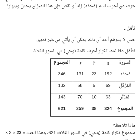
حرف من أحرف اسم (مُحمَّد) زاد أو نقص فإن هذا الميزان يختلّ وينهار!
تأمّل..
حتى لا يتوهّم أحد أن ذلك يمكن أن يأتي من غير تدبير..
نتأمّل معًا نمط تكرار أحرف كلمة (وحي) في السور الثلاث:
السورة
و
ح
ي
المجموع
مُحمَّد
192
23
131
346
المُزَّمِّل
69
5
58
132
المُدَّثِّر
63
10
70
143
المجموع
324
38
259
621
ماذا تلاحظ؟
مجموع تكرار كلمة (وحي) في السور الثلاث 621، وهذا العدد =
23
× 3 ×