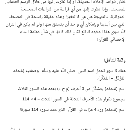
خلال قواعد الإملاء الحديثة، أو إذا نظرت إليها من خلال الرسم العثماني
للمصحف، وإذا نظرت إليها من أي قراءة من القراءات الصحيحة
المتواترة، فالنتيجة هي هي لا تتغيّر! وهذه حقيقة راسخة في المصحف
الذي بين أيدينا وبإمكان أي واحد أن يتحقق منها! ولو لم يكن في القرآن
كلّه سوى هذا المشهد الرائع لكان ذلك كافيًا في شأن عظمة البناء
الإحصائي للقرآن!
وقفة للتأمّل!
هناك 3 سور تحمل اسم النبي -صلى الله عليه وسلّم- وصفتيه (مُحمَّد –
المُزَّمِّل – المُدَّثِّر).
اسم (مُحمَّد) يتشكَّل من 3 أحرف (م ح د) بعدد هذه السور الثلاث.
مجموع تكرار هذه الأحرف الثلاثة في السور الثلاث =
4
×
114
اسم (مُحمَّد) ورد 4 مرّات في القرآن الذي عدد سوره
114
سورة!