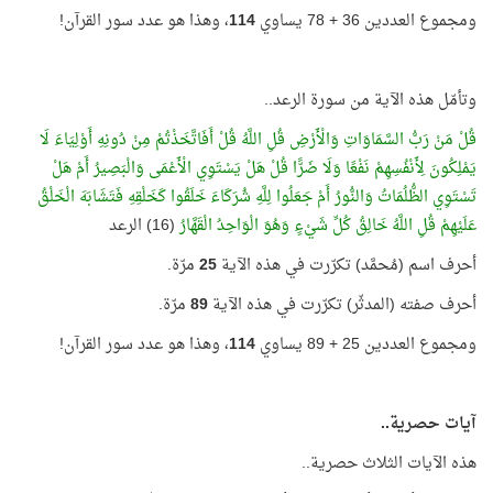
ومجموع العددين 36 + 78 يساوي
114
، وهذا هو عدد سور القرآن!
وتأمّل هذه الآية من سورة الرعد..
قُلْ مَنْ رَبُّ السَّمَاوَاتِ وَالْأَرْضِ قُلِ اللَّهُ قُلْ أَفَاتَّخَذْتُمْ مِنْ دُونِهِ أَوْلِيَاءَ لَا
يَمْلِكُونَ لِأَنْفُسِهِمْ نَفْعًا وَلَا ضَرًّا قُلْ هَلْ يَسْتَوِي الْأَعْمَى وَالْبَصِيرُ أَمْ هَلْ
تَسْتَوِي الظُّلُمَاتُ وَالنُّورُ أَمْ جَعَلُوا لِلَّهِ شُرَكَاءَ خَلَقُوا كَخَلْقِهِ فَتَشَابَهَ الْخَلْقُ
عَلَيْهِمْ قُلِ اللَّهُ خَالِقُ كُلِّ شَيْءٍ وَهُوَ الْوَاحِدُ الْقَهَّارُ
(16) الرعد
أحرف اسم (مُحمَّد) تكرّرت في هذه الآية
25
مرّة.
أحرف صفته (المدثّر) تكرّرت في هذه الآية
89
مرّة.
ومجموع العددين 25 + 89 يساوي
114
، وهذا هو عدد سور القرآن!
آيات حصرية..
هذه الآيات الثلاث حصرية..