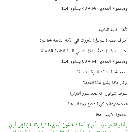
ومجموع العددين 66 + 48 يساوي
114
تأمّل الآية الثانية..
أحرف صفة (المزمّل) تكرّرت في الآية الثانية
64
مرّة.
أحرف صفة (المدثّر) تكرّرت في الآية الثانية
50
مرّة.
ومجموع العددين 64 + 50 يساوي
114
العدد 114 يتأكّد للمرّة الثانية؟
فإلى ماذا يشير هذا العدد؟
سوف تقولون إنه عدد سور القرآن!
هذه حقيقة ولكن الوضع يختلف هنا..
اجمعوا الآيتين معًا..
وَأَنْذِرِ النَّاسَ يَوْمَ يَأْتِيهِمُ الْعَذَابُ فَيَقُولُ الَّذِينَ ظَلَمُوا رَبَّنَا أَخِّرْنَا إِلَى أَجَلٍ