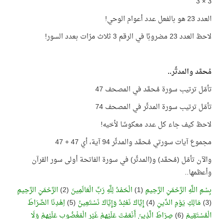
3 × 3
العدد 23 هو بالفعل عدد أعوام الوحي!
لاحظ العدد 23 مضروبًا في الرقم 3 ثلاث مرّات بعدد السور!
مُحمَّد والمدثّر..
تأمّل ترتيب سورة مُحمَّد في المصحف 47
تأمّل ترتيب سورة المدثّر في المصحف 74
لاحظ كيف جاء كل عدد معكوسًا لأخيه!
مجموع آيات سورتي مُحمَّد والمدثّر 94 آية، أي 47 + 47
والآن تأمّل (مُحمَّد) و(المدثّر) في سورة الفاتحة أولى سور القرآن
وأعظمها..
بِسْمِ اللَّهِ الرَّحْمَنِ الرَّحِيمِ
(1)
الْحَمْدُ لِلَّهِ رَبِّ الْعَالَمِينَ
(2)
الرَّحْمَنِ الرَّحِيمِ
(3)
مَالِكِ يَوْمِ الدِّينِ
(4)
إِيَّاكَ نَعْبُدُ وَإِيَّاكَ نَسْتَعِينُ
(5)
اِهْدِنَا الصِّرَاطَ
الْمُسْتَقِيمَ
(6)
صِرَاطَ الَّذِينَ أَنْعَمْتَ عَلَيْهِمْ غَيْرِ الْمَغْضُوبِ عَلَيْهِمْ وَلَا