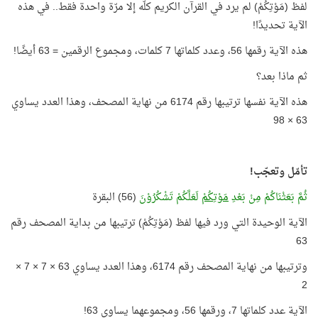
لفظ (مَوْتِكُمْ) لم يرد في القرآن الكريم كلّه إلا مرّة واحدة فقط.. في هذه
الآية تحديدًا!
هذه الآية رقمها 56، وعدد كلماتها 7 كلمات، ومجموع الرقمين = 63 أيضًا!
ثم ماذا بعد؟
هذه الآية نفسها ترتيبها رقم 6174 من نهاية المصحف، وهذا العدد يساوي
63 × 98
تأمّل وتعجّب!
ثُمَّ بَعَثْنَاكُمْ مِنْ بَعْدِ
مَوْتِكُمْ
لَعَلَّكُمْ تَشْكُرُوْنَ
(56) البقرة
الآية الوحيدة التي ورد فيها لفظ (مَوْتِكُمْ) ترتيبها من بداية المصحف رقم
63
وترتيبها من نهاية المصحف رقم 6174، وهذا العدد يساوي 63 × 7 × 7 ×
2
الآية عدد كلماتها 7، ورقمها 56، ومجموعهما يساوي 63!