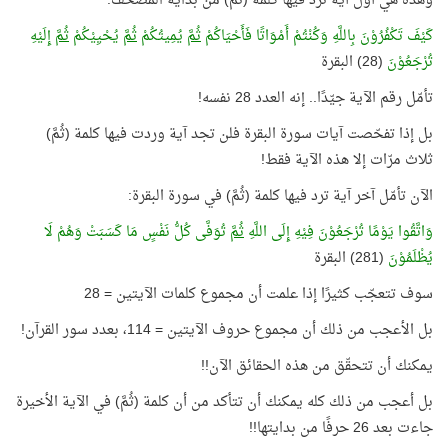
وهذه هي أوّل آية ترد فيها كلمة (ثُمَّ) من بداية المصحف:
كَيْفَ تَكْفُرُوْنَ بِاللَّهِ وَكُنْتُمْ أَمْوَاتًا فَأَحْيَاكُمْ
ثُمَّ
يُمِيتُكُمْ
ثُمَّ
يُحْيِيْكُمْ
ثُمَّ
إِلَيْهِ
تُرْجَعُوْنَ
(28) البقرة
تأمّل رقم الآية جيّدًا.. إنه العدد 28 نفسه!
بل إذا تفحّصت آيات سورة البقرة فلن تجد آية وردت فيها كلمة (ثُمَّ)
ثلاث مرّات إلا هذه الآية فقط!
الآن تأمّل آخر آية ترد فيها كلمة (ثُمَّ) في سورة البقرة:
وَاتَّقُوا يَوْمًا تُرْجَعُوْنَ فِيْهِ إِلَى اللَّهِ
ثُمَّ
تُوَفَّى كُلُّ نَفْسٍ مَا كَسَبَتْ وَهُمْ لَا
يُظْلَمُوْنَ
(281) البقرة
سوف تتعجّب كثيرًا إذا علمت أن مجموع كلمات الآيتين = 28
بل الأعجب من ذلك أن مجموع حروف الآيتين = 114، بعدد سور القرآن!
يمكنك أن تتحقّق من هذه الحقائق الآن!!
بل أعجب من ذلك كله يمكنك أن تتأكد من أن كلمة (ثُمَّ) في الآية الأخيرة
جاءت بعد 26 حرفًا من بدايتها!!