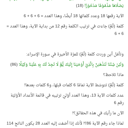
يَصْلَاهَا مَذْمُوْمًا مَدْحُوْرًا
(18)
الآية رقمها 18 وعدد كلماتها 18 أيضًا، وهذا العدد = 6 + 6 + 6
كلمة (ثُمَّ) جاءت في ترتيب الكلمة رقم 12 من بداية الآية، وهذا العدد =
6 + 6
وتأمّل أين وردت كلمة (ثُمَّ) للمرّة الأخيرة في سورة الإسراء:
وَلَئِنْ شِئْنَا لَنَذْهَبَنَّ بِالَّذِيْ أَوْحَيْنَا إِلَيْكَ
ثُمَّ
لَا تَجِدُ لَكَ بِهِ عَلَيْنَا وَكِيْلًا
(86)
ماذا تلاحظ؟
كلمة (ثُمَّ) تتوسّط الآية تمامًا 6 كلمات قبلها، و6 كلمات بعدها!
عدد كلمات الآية 13، وهذا العدد أوّليّ ترتيبه في قائمة الأعداد الأوّليّة
رقم 6
الآن ما رأيك في هذه الحقائق؟!
لماذا جاء رقم الآية 86؟! لأنك إذا أضفت إليه العدد 28 يكون الناتج 114