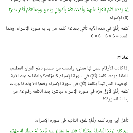
ثُمَّ
رَدَدْنَا لَكُمُ الْكَرَّةَ عَلَيْهِمْ وَأَمْدَدْنَاكُمْ بِأَمْوَالٍ وَبَنِيْنَ وَجَعَلْنَاكُمْ أَكْثَرَ نَفِيْرًا
(6) الإسراء
كلمة (ثُمَّ) في هذه الآية تأتي بعد 72 كلمة من بداية سورة الإسراء، وهذا
العدد = 6 × 6 + 6 × 6
لماذا؟!
إذا كانت الأرقام ليس لها معنى، وليست من صميم نظم القرآن العظيم،
فلماذا وردت كلمة (ثُمَّ) في سورة الإسراء 6 مرّات؟ ولماذا جاءت الآية
الوحيدة التي تبدأ بكلمة (ثُمَّ) في سورة الإسراء رقمها 6؟ ولماذا وردت
كلمة (ثُمَّ) لأوّل مرّة في سورة الإسراء مباشرة بعد الكلمة رقم 72 من
بداية السورة؟!
تأمّل أين ورد كلمة (ثُمَّ) للمرّة الثانية في سورة الإسراء:
مَنْ كَانَ يُرِيْدُ الْعَاجِلَةَ عَجَّلْنَا لَهُ فِيْهَا مَا نَشَاءُ لِمَنْ نُّرِيْدُ
ثُمَّ
جَعَلْنَا لَهُ جَهَنَّمَ