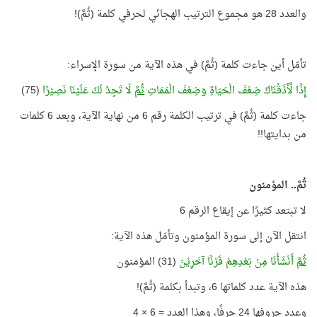
والعدد 28 هو مجموع الترتيب الهجائي لحرفي كلمة (ثُمَّ)!
تأمّل أين جاءت كلمة (ثُمَّ) في هذه الآية من سورة الإسراء:
إِذًا لَّأَذَقْنَاكَ ضِعْفَ الْحَيَاةِ وَضِعْفَ الْمَمَاتِ
ثُمَّ
لَا تَجِدُ لَكَ عَلَيْنَا نَصِيْرًا
(75)
جاءت كلمة (ثُمَّ) في ترتيب الكلمة رقم 6 من نهاية الآية، وبعد 6 كلمات
من بدايتها!!
ثُمَّ.. المؤمنون
لا تبتعد كثيرًا عن إيقاع الرقم 6
انتقل الآن إلى سورة المؤمنون وتأمّل هذه الآية:
ثُمَّ
أَنْشَأْنَا مِنْ بَعْدِهِمْ قَرْنًا آخَرِيْنَ
(31) المؤمنون
هذه الآية عدد كلماتها 6، وتبدأ بكلمة (ثُمَّ)!
وعدد حروفها 24 حرفًا، وهذا العدد = 6 × 4