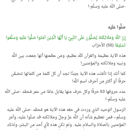
-صلى الله عليه وسلّم-!
صَلُّوا عَلَيْه
إِنَّ اللَّهَ وَمَلَائِكَتَهُ يُصَلُّوْنَ عَلَى النَّبِيِّ يَا أَيُّهَا الَّذِيْنَ آمَنُوا صَلُّوا عَلَيْهِ وَسَلِّمُوا
تَسْلِيْمًا
(56) الأحزاب
هذه الآية عظيمة والقرآن كلّه عظيم، ومن عظمتها أنها جمعت بين اللَّه
ونبيه وملائكته والمؤمنين!
كما أنك إذا تأمّلت هذه الآية جيّدًا تجد أن كل كلمة من كلماتها تتضمَّن
حرفًا أو أكثر من أحرف اسم اللَّه!
عدد حروفها 63 حرفًا وكل حرف منها يقابل عامًا من عمر مُحمَّد -صلى الله
عليه وسلّم-!
الرسول الوحيد الذي وردت في حقه هذه الآية هو مُحمَّد -صلى الله عليه
وسلّم-، فمن تعظيم شأنه أن اللَّه عزّ وجلّ وملائكته قد صلّوا عليه، وأمر
المؤمنين بالصلاة والسلام عليه. ولم تكن هذه لأي أحد من البشر، ولذلك