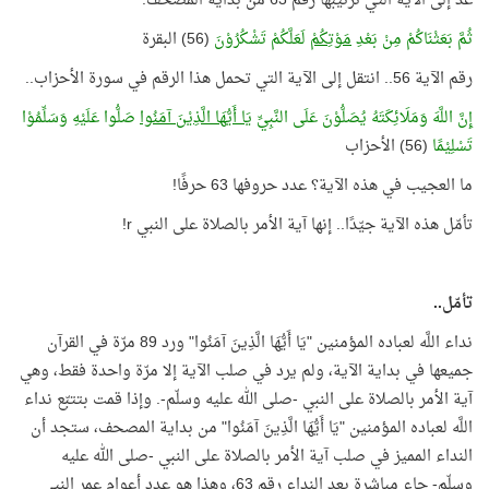
عد إلى الآية التي ترتيبها رقم 63 من بداية المصحف:
ثُمَّ بَعَثْنَاكُمْ مِنْ بَعْدِ
مَوْتِكُمْ
لَعَلَّكُمْ تَشْكُرُوْنَ
(56) البقرة
رقم الآية 56.. انتقل إلى الآية التي تحمل هذا الرقم في سورة الأحزاب..
إِنَّ اللَّهَ وَمَلَائِكَتَهُ يُصَلُّوْنَ عَلَى النَّبِيِّ
يَا أَيُّهَا الَّذِيْنَ آمَنُوا
صَلُّوا عَلَيْهِ وَسَلِّمُوْا
تَسْلِيْمًا
(56) الأحزاب
ما العجيب في هذه الآية؟ عدد حروفها 63 حرفًا!
تأمّل هذه الآية جيّدًا.. إنها آية الأمر بالصلاة على النبي
r
!
تأمّل..
نداء اللَّه لعباده المؤمنين "يَا أَيُّهَا الَّذِينَ آمَنُوا" ورد 89 مرّة في القرآن
جميعها في بداية الآية، ولم يرد في صلب الآية إلا مرّة واحدة فقط، وهي
آية الأمر بالصلاة على النبي -صلى الله عليه وسلّم-. وإذا قمت بتتبّع نداء
اللَّه لعباده المؤمنين "يَا أَيُّهَا الَّذِينَ آمَنُوا" من بداية المصحف، ستجد أن
النداء المميز في صلب آية الأمر بالصلاة على النبي -صلى الله عليه
وسلّم- جاء مباشرة بعد النداء رقم 63، وهذا هو عدد أعوام عمر النبي