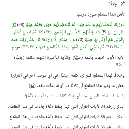
ثُمَّ.. جِثِيًّا
تأمّل هذا المقطع سورة مريم:
فَوَرَبِّكَ لَنَحْشُرَنَّهُمْ وَالشَّيَاطِيْنَ ثُمَّ لَنُحْضِرَنَّهُمْ حَوْلَ جَهَنَّمَ
جِثِيًّا
(68)
ثُمَّ
لَنَنْزِعَنَّ مِنْ كُلِّ شِيْعَةٍ أَيُّهُمْ أَشَدُّ عَلَى الرَّحْمَنِ عِتِيًّا
(69)
ثُمَّ
لَنَحْنُ أَعْلَمُ
بِالَّذِيْنَ هُمْ أَوْلَى بِهَا صِلِيًّا
(70)
وَإِنْ مِنْكُمْ إِلَّا وَارِدُهَا كَانَ عَلَى رَبِّكَ حَتْمًا
مَقْضِيًّا
(71)
ثُمَّ
نُنَجِّي الَّذِيْنَ اتَّقَوا وَنَذَرُ الظَّالِمِيْنَ فِيْهَا
جِثِيًّا
(72) مريم
الآية الأولى انتهت بكلمة (جِثِيًّا)، والآية الأخيرة انتهت بكلمة (جِثِيًّا)
أيضًا!
وخلافًا لهذا المقطع، فلم ترد كلمة (جِثِيًّا) في أي موضع آخر في القرآن!
بعض ما يميز هذا المقطع أن ثلاثًا من آياته بدأت بلفظ (
ثُمَّ)
إذا تأمّلت آيات القرآن تجد أن هناك 105 آيات تبدأ بلفظ (ثُمَّ)!
التكرار رقم 34 لآيات القرآن التي تبدأ بلفظ (ثُمَّ) جاءت في هذا المقطع.
التكرار رقم 35 لآيات القرآن التي تبدأ بلفظ (ثُمَّ) جاءت في هذا المقطع.
التكرار رقم 36 لآيات القرآن التي تبدأ بلفظ (ثُمَّ) جاءت في هذا المقطع.