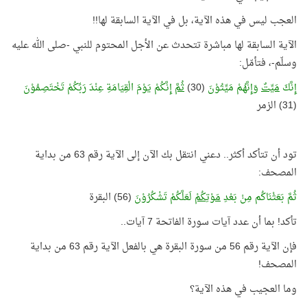
العجب ليس في هذه الآية، بل في الآية السابقة لها!!
الآية السابقة لها مباشرة تتحدث عن الأجل المحتوم للنبي -صلى الله عليه
وسلّم-، فتأمّل:
إِنَّكَ
مَيِّتٌ
وَإِنَّهُمْ مَيِّتُوْنَ
(30)
ثُمَّ
إِنَّكُمْ يَوْمَ الْقِيَامَةِ عِنْدَ رَبِّكُمْ تَخْتَصِمُوْنَ
(31) الزمر
تود أن تتأكد أكثر.. دعني انتقل بك الآن إلى الآية رقم 63 من بداية
المصحف:
ثُمَّ بَعَثْنَاكُم مِنْ بَعْدِ
مَوْتِكُمْ
لَعَلَّكُمْ تَشْكُرُوْنَ
(56) البقرة
تأكد! بما أن عدد آيات سورة الفاتحة 7 آيات..
فإن الآية رقم 56 من سورة البقرة هي بالفعل الآية رقم 63 من بداية
المصحف!
وما العجيب في هذه الآية؟