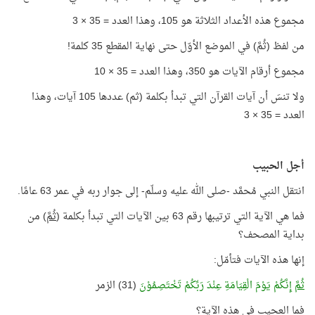
مجموع هذه الأعداد الثلاثة هو 105، وهذا العدد = 35 × 3
من لفظ (ثُمَّ) في الموضع الأوّل حتى نهاية المقطع 35 كلمة!
مجموع أرقام الآيات هو 350، وهذا العدد = 35 × 10
ولا تنسَ أن آيات القرآن التي تبدأ بكلمة (ثم) عددها 105 آيات، وهذا
العدد = 35 × 3
أجل الحبيب
انتقل النبي مُحمَّد -صلى الله عليه وسلّم- إلى جوار ربه في عمر 63 عامًا.
فما هي الآية التي ترتيبها رقم 63 بين الآيات التي تبدأ بكلمة (
ثُمَّ
) من
بداية المصحف؟
إنها هذه الآيات فتأمّل:
ثُمَّ
إِنَّكُمْ يَوْمَ الْقِيَامَةِ عِنْدَ رَبِّكُمْ تَخْتَصِمُوْنَ
(31) الزمر
فما العجيب في هذه الآية؟