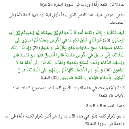
لماذا؟ لأن كلمة (ثُمَّ) وردت في سورة البقرة 26 مرّة!
دعني أعرض عليك هذا النص الذي يبدأ بأوّل آية ترد فيها كلمة (ثُمَّ) في
المصحف:
كَيْفَ تَكْفُرُوْنَ بِاللَّهِ وَكُنْتُمْ أَمْوَاتًا فَأَحْيَاكُمْ
ثُمَّ
يُمِيْتُكُمْ
ثُمَّ
يُحْيِيْكُمْ
ثُمَّ
إِلَيْهِ
تُرْجَعُوْنَ
(28)
هُوَ الَّذِي خَلَقَ لَكُمْ مَا فِي الْأَرْضِ جَمِيْعًا
ثُمَّ
اسْتَوَى إِلَى
السَّمَاءِ فَسَوَّاهُنَّ سَبْعَ سَمَاوَاتٍ وَهُوَ بِكُلِّ شَيْءٍ عَلِيْمٌ
(29)
وَإِذْ قَالَ رَبُّكَ
لِلْمَلَائِكَةِ إِنِّي جَاعِلٌ فِي الْأَرْضِ خَلِيْفَةً قَالُوا أَتَجْعَلُ فِيْهَا مَنْ يُفْسِدُ فِيْهَا
وَيَسْفِكُ الدِّمَاءَ وَنَحْنُ نُسَبِّحُ بِحَمْدِكَ وَنُقَدِّسُ لَكَ قَالَ إِنِّيْ أَعْلَمُ مَا لَا
تَعْلَمُوْنَ
(30)
وَعَلَّمَ آدَمَ الْأَسْمَاءَ كُلَّهَا
ثُمَّ
عَرَضَهُمْ عَلَى الْمَلَائِكَةِ فَقَالَ
أَنْبِئُوْنِي بِأَسْمَاءِ هَؤُلَاءِ إِنْ كُنْتُمْ صَادِقِيْنَ
(31) البقرة
كلمة (ثُمَّ) وردت في هذه الآيات الأربع 5 مرّات، ومجموع كلمات هذه
الآيات 75 كلمة!
وهذا العدد = 5 × 5 × 3
5 هو تكرار كلمة (ثُمَّ) في هذه الآيات، و3 هو أكبر تكرار لكلمة (ثُمَّ) في آية
واحدة في سورة البقرة!!