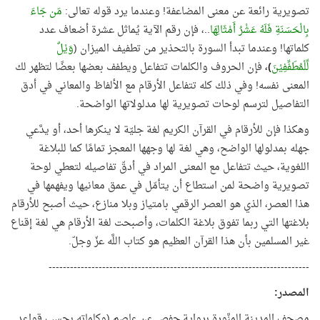
تصويرية رائعة عن معنى المضاعفة! وعندما يرد قوله تعالى:
مَن جَاءَ
بِالْحَسَنَةِ فَلَهُ عَشْرُ أَمْثَالِهَا
..، فإن رقم الآية يُماثل عشرة أضعاف عدد
كلماتها! وعندما تبدأ السورة بالتحذير من تطفيف الميزان (
وَيْلٌ
لِّلْمُطَفِّفِيْنَ
)،
فإن الحروف والكلمات تتفاعل ويطفف بعضها بعضًا لتظهر لك
المعنى نفسه! وفي ذلك كله تتفاعل الأرقام مع الألفاظ والمعاني في أدق
التفاصيل لترسم لوحات تصويرية لها مدلولاتها الواضحة.
وهكذا فإن للأرقام في القرآن الكريم لغة جليّة لا ينكرها أحد، أو يدَّعي
جهله بمدلولها الواضح، وهي لغة لها وجهها المعجز تمامًا كما للبلاغة
اللغوية، حيث تتفاعل مع المعنى المراد في أدقّ تفاصيله لتعطي لوحة
تصويرية واضحة لمن استطاع أن يتأمّل في عمق معانيها ويفهمها في
هذا العصر، الذي هو العصر الرقمي بامتياز وبلا منازع، حيث أصبح للأرقام
بلاغتها التي ربما تفوق بلاغة الكلمات، وأصبحت لغة الأرقام هي لغة إقناع
غير المسلمين بأن هذا القرآن العظيم هو كتاب اللَّه عزّ وجلّ.
-------------------------------------------------------------------------
المصدر
:
مصحف المدينة المنَّورة برواية حفص عن عاصم (وكلماته بحسب قواعد