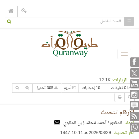
Toggle
navigation
عدد الزيارات:
12.1K
0 تعليقات
10 إعجابات
أسهم
305 تحميل
الأرقام تتحدث
إعداد:
الدكتور/ أحمد مُحمَّد زين المنّاوي
آخر تحديث:
29‏/03‏/2026 هـ 11-10-1447