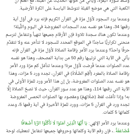
وسط سورة البقرة، ويأتي من حولها الحديث عن القبلة، مع العلم أن
الكعبة التي هي موضع القبلة تتوسَّط اليابسة على الكرة الأرضية.
وعندما يرد السجود لأوّل مرّة في القرآن الكريم فإنه يرد في أوّل آية
رقمها 34، وهذا هو نفسه عدد السجدات المفروضة في اليوم واللَّيلة!
وعندما تكون هناك سجدة تلاوة فإن الأرقام جميعها تتهيأ وتتفاعل لترسم
منحنى تكراريًّا ساجدًا في الموقع المحدد للسجود لا تتأخر عنه ولا تتقدَّم
حرفًا واحدًا! وعندما يرد الأمر بإقامة الصلاة لأوّل مرّة في القرآن فإنه
يأتي في الآية التي ترتيبها رقم 50 من بداية المصحف، وهذا هو نفسه
عدد الصلوات عندما فُرضت لأوّل مرة! وعندما تتأمّل كم مرّة ورد الأمر
بإقامة الصلاة بالمفرد (أَقِمِ الصَّلَاةَ) في القرآن، تجده ورد 5 مرّات، وهذا
هو نفسه عدد الصلوات المفروضة، بل إن هذا الأمر ورد للمرّة الأولى في
الآية التي رقمها 114، وهذا هو عدد سور القرآن، حيث لا تصحّ الصلاة إلَّا
به! وإذا تأمّلت لفظ (صَلَاتِهِمْ) ومقصود بها الصلوات الخمس المفروضة
تجده ورد في القرآن 5 مرّات، وورد للمرّة الأخيرة في آية رقمها 5، وعدد
كلماتها 5 كلمات.
وعندما يرد الأمر الإلهي:
يَا أَيُّهَا الَّذِيْنَ آمَنُوْا لَا تَأْكُلُوْا الرِّبَا أَضْعَافًا
مُّضَاعَفَةً
.
.
،
فإن رقم الآية وكلماتها وحروفها جميعها تتفاعل لتعطيك لوحة