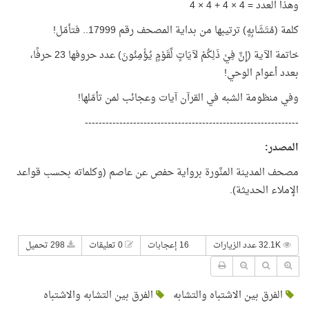
وهذا العدد = 4 × 4 + 4 × 4
كلمة (مُتَشَابِهٍ) ترتيبها من بداية المصحف رقم 17999.. فتأمّل!
خاتمة الآية (إِنَّ فِيْ ذَلِكُمْ لآيَاتٍ لِّقَوْمٍ يُؤْمِنُونَ) عدد حروفها 23 حرفًا،
بعدد أعوام الوحي!
وفي منظومة الشبه في القرآن آيات وعجائب لمن تأمّلها!
--------------------------------------------------------------
المصدر
:
مصحف المدينة المنَّورة برواية حفص عن عاصم (وكلماته بحسب قواعد
الإملاء الحديثة).
32.1K عدد الزيارات
16 إعجابات
0 تعليقات
298 تحميل
الفرق بين الاشتباه والتشابه
الفرق بين التشابه والاشتباه