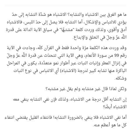
ما هو الفرق بين الاشتباه والتشابه؟ الاشتباه هو شدَّة التشابه إلى حدّ
يؤدي للالتباس والإشكال، أما التشابه فلا يصل إلى حدّ اللبس، فالاشتباه
أدق وأقوى، ولذلك وردت كلمة "مشتبهًا" في سياق الآية الدالة على قدرة
اللَّه عزّ وجلّ في الخلق والإبداع.
وقد وردت هذه الكلمة مرّة واحدة فقط في القرآن كلّه، وجاءت في الآية
رقم 99 من سورة الأنعام، وهي الآية التي تتحدّث عن قدرة اللَّه عزّ وجلّ
في إنزال المطر وإنبات النبات عبر أطوار نمو متعدِّدة، يكون في المراحل
الباكرة منها تشابه كبير لدرجة (الاشتباه) أي الالتباس في نوع النبات
وشكله.
ولكن لماذا قال غير متشابه ولم يقل غير مشتبه؟
إن التشابه أقل درجة من الاشتباه، ولذلك فإن نفي التشابه ينفي معه
الاشتباه أيضًا!
أما نفي الاشتباه فلا ينفي بالضرورة التشابه! فانتفاء القليل يقتضي انتفاء
كل ما هو أعظم منه.