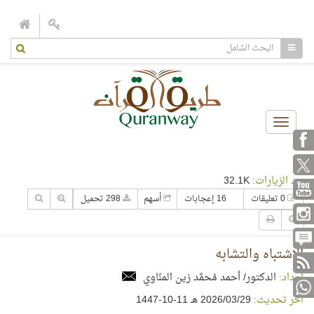
Toggle
navigation
عدد الزيارات:
32.1K
0 تعليقات
16 إعجابات
أسهم
298 تحميل
الاشتباه والتشابه
إعداد:
الدكتور/ أحمد مُحمَّد زين المنّاوي
آخر تحديث:
29‏/03‏/2026 هـ 11-10-1447