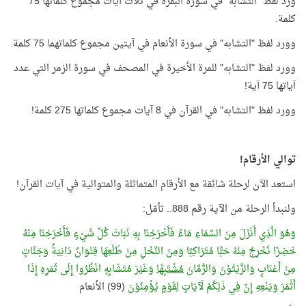
ورد لفظ "التشابه" في سورة البقرة في ثلاث آيات مجموع كلماتها 75
كلمة.
وورد لفظ "التشابه" في سورة الأنعام في آيتين مجموع كلماتهما 75 كلمة.
وورد لفظ "التشابه" للمرة الأخيرة في المصحف في سورة الزمر التي عدد
آياتها 75 آية!
وورد لفظ "التشابه" في القرآن في 8 آيات مجموع كلماتها 275 كلمة!
توالي الأرقام!
استعد الآن لرحلة شائقة مع الأرقام المتماثلة والمتوالية في آيات القرآن!
ولنبدأ الرحلة من الآية رقم 888.. تأمّل:
وَهُوَ الَّذِي أَنْزَلَ مِنَ السَّمَاءِ مَاءً فَأَخْرَجْنَا بِهِ نَبَاتَ كُلِّ شَيْءٍ فَأَخْرَجْنَا مِنْهُ
خَضِرًا نُخْرِجُ مِنْهُ حَبًّا مُتَرَاكِبًا وَمِنَ النَّخْلِ مِنْ طَلْعِهَا قِنْوَانٌ دَانِيَةٌ وَجَنَّاتٍ
مِنْ أَعْنَابٍ وَالزَّيْتُوْنَ وَالرُّمَّانَ
مُشْتَبِهًا
وَغَيْرَ مُتَشَابِهٍ انْظُرُوا إِلَى ثَمَرِهِ إِذَا
أَثْمَرَ وَيَنْعِهِ إِنَّ فِي ذَلِكُمْ لَآيَاتٍ لِقَوْمٍ يُؤْمِنُوْنَ
(99) الأنعام