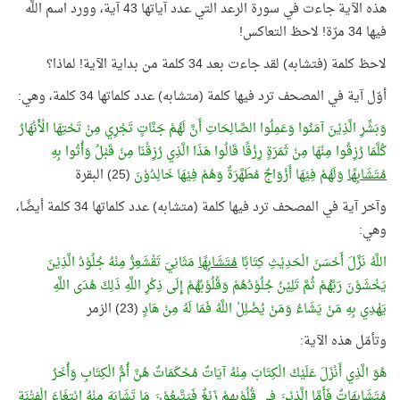
هذه الآية جاءت في سورة الرعد التي عدد آياتها 43 آية، وورد اسم اللَّه
فيها 34 مرّة! لاحظ التعاكس!
لاحظ كلمة (فتشابه) لقد جاءت بعد 34 كلمة من بداية الآية! لماذا؟
أوّل آية في المصحف ترد فيها كلمة (متشابه) عدد كلماتها 34 كلمة، وهي:
وَبَشِّرِ الَّذِيْنَ آمَنُوا وَعَمِلُوا الصَّالِحَاتِ أَنَّ لَهُمْ جَنَّاتٍ تَجْرِي مِنْ تَحْتِهَا الْأَنْهَارُ
كُلَّمَا رُزِقُوا مِنْهَا مِنْ ثَمَرَةٍ رِزْقًا قَالُوا هَذَا الَّذِي رُزِقْنَا مِنْ قَبْلُ وَأُتُوا بِهِ
مُتَشَابِهًا
وَلَهُمْ فِيْهَا أَزْوَاجٌ مُطَهَّرَةٌ وَهُمْ فِيْهَا خَالِدُوْنَ
(25) البقرة
وآخر آية في المصحف ترد فيها كلمة (متشابه) عدد كلماتها 34 كلمة أيضًا،
وهي:
اللَّهُ نَزَّلَ أَحْسَنَ الْحَدِيْثِ كِتَابًا
مُتَشَابِهًا
مَثَانِيَ تَقْشَعِرُّ مِنْهُ جُلُوْدُ الَّذِيْنَ
يَخْشَوْنَ رَبَّهُمْ ثُمَّ تَلِيْنُ جُلُوْدُهُمْ وَقُلُوْبُهُمْ إِلَى ذِكْرِ اللَّهِ ذَلِكَ هُدَى اللَّهِ
يَهْدِي بِهِ مَنْ يَشَاءُ وَمَنْ يُضْلِلْ اللَّهُ فَمَا لَهُ مِنْ هَادٍ
(23) الزمر
وتأمّل هذه الآية:
هُوَ الَّذِي أَنْزَلَ عَلَيْكَ الْكِتَابَ مِنْهُ آيَاتٌ مُحْكَمَاتٌ هُنَّ أُمُّ الْكِتَابِ وَأُخَرُ
مُتَشَابِهَاتٌ
فَأَمَّا الَّذِيْنَ فِي قُلُوْبِهِمْ زَيْغٌ فَيَتَّبِعُوْنَ مَا تَشَابَهَ مِنْهُ ابْتِغَاءَ الْفِتْنَةِ