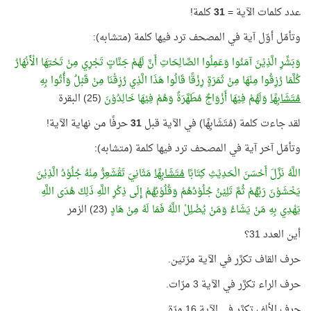
عدد كلمات الآية =
31
كلمة!
وتأمّل أوّل آية في المصحف ترد فيها كلمة (متشابه):
وَبَشِّرِ الَّذِيْنَ آمَنُوا وَعَمِلُوا الصَّالِحَاتِ أَنَّ لَهُمْ جَنَّاتٍ تَجْرِي مِنْ تَحْتِهَا الْأَنْهَارُ
كُلَّمَا رُزِقُوا مِنْهَا مِنْ ثَمَرَةٍ رِزْقًا قَالُوا هَذَا الَّذِي رُزِقْنَا مِنْ قَبْلُ وَأُتُوا بِهِ
مُتَشَابِهًا
وَلَهُمْ فِيْهَا أَزْوَاجٌ مُطَهَّرَةٌ وَهُمْ فِيْهَا خَالِدُوْنَ
(25) البقرة
لقد جاءت كلمة (مُتَشَابِهًا) في الآية قبل
31
حرفًا من نهاية الآية!
وتأمّل آخر آية في المصحف ترد فيها كلمة (متشابه):
اللَّهُ نَزَّلَ أَحْسَنَ الْحَدِيْثِ كِتَابًا
مُتَشَابِهًا
مَثَانِيَ تَقْشَعِرُّ مِنْهُ جُلُوْدُ الَّذِيْنَ
يَخْشَوْنَ رَبَّهُمْ ثُمَّ تَلِيْنُ جُلُوْدُهُمْ وَقُلُوْبُهُمْ إِلَى ذِكْرِ اللَّهِ ذَلِكَ هُدَى اللَّهِ
يَهْدِي بِهِ مَنْ يَشَاءُ وَمَنْ يُضْلِلْ اللَّهُ فَمَا لَهُ مِنْ هَادٍ
(23) الزمر
أين العدد 31؟
حرف القاف تكرَّر في الآية مرّتين.
حرف الراء تكرَّر في الآية 3 مرّات.
حرف الألف تكرَّر في الآية 16 مرّة.