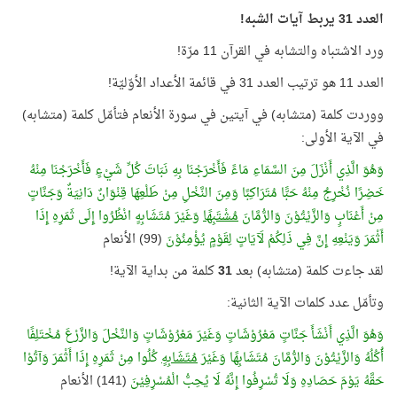
العدد 31 يربط آيات الشبه!
ورد الاشتباه والتشابه في القرآن 11 مرّة!
العدد 11 هو ترتيب العدد 31 في قائمة الأعداد الأوّليّة!
ووردت كلمة (متشابه) في آيتين في سورة الأنعام فتأمّل كلمة (متشابه)
في الآية الأولى:
وَهُوَ الَّذِي أَنْزَلَ مِنَ السَّمَاءِ مَاءً فَأَخْرَجْنَا بِهِ نَبَاتَ كُلِّ شَيْءٍ فَأَخْرَجْنَا مِنْهُ
خَضِرًا نُخْرِجُ مِنْهُ حَبًّا مُتَرَاكِبًا وَمِنَ النَّخْلِ مِنْ طَلْعِهَا قِنْوَانٌ دَانِيَةٌ وَجَنَّاتٍ
مِنْ أَعْنَابٍ وَالزَّيْتُوْنَ وَالرُّمَّانَ
مُشْتَبِهًا
وَغَيْرَ مُتَشَابِهٍ انْظُرُوا إِلَى ثَمَرِهِ إِذَا
أَثْمَرَ وَيَنْعِهِ إِنَّ فِي ذَلِكُمْ لَآيَاتٍ لِقَوْمٍ يُؤْمِنُوْنَ
(99) الأنعام
لقد جاءت كلمة (متشابه) بعد
31
كلمة من بداية الآية!
وتأمّل عدد كلمات الآية الثانية:
وَهُوَ الَّذِي أَنْشَأَ جَنَّاتٍ مَعْرُوْشَاتٍ وَغَيْرَ مَعْرُوْشَاتٍ وَالنَّخْلَ وَالزَّرْعَ مُخْتَلِفًا
أُكُلُهُ وَالزَّيْتُوْنَ وَالرُّمَّانَ مُتَشَابِهًا وَغَيْرَ
مُتَشَابِهٍ
كُلُوا مِنْ ثَمَرِهِ إِذَا أَثْمَرَ وَآتُوْا
حَقَّهُ يَوْمَ حَصَادِهِ وَلَا تُسْرِفُوا إِنَّهُ لَا يُحِبُّ الْمُسْرِفِيْنَ
(141) الأنعام