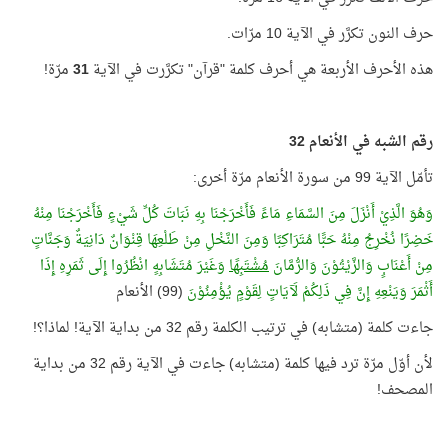
حرف النون تكرَّر في الآية 10 مرّات.
هذه الأحرف الأربعة هي أحرف كلمة "قرآن" تكرَّرت في الآية
31
مرّة!
رقم الشبه في الأنعام 32
تأمّل الآية 99 من سورة الأنعام مرّة أخرى:
وَهُوَ الَّذِيْ أَنْزَلَ مِنَ السَّمَاءِ مَاءً فَأَخْرَجْنَا بِهِ نَبَاتَ كُلِّ شَيْءٍ فَأَخْرَجْنَا مِنْهُ
خَضِرًا نُخْرِجُ مِنْهُ حَبًّا مُتَرَاكِبًا وَمِنَ النَّخْلِ مِنْ طَلْعِهَا قِنْوَانٌ دَانِيَةٌ وَجَنَّاتٍ
مِنْ أَعْنَابٍ وَالزَّيْتُوْنَ وَالرُّمَّانَ
مُشْتَبِهًا
وَغَيْرَ مُتَشَابِهٍ انْظُرُوا إِلَى ثَمَرِهِ إِذَا
أَثْمَرَ وَيَنْعِهِ إِنَّ فِي ذَلِكُمْ لَآيَاتٍ لِقَوْمٍ يُؤْمِنُوْنَ
(99) الأنعام
جاءت كلمة (متشابه) في ترتيب الكلمة رقم 32 من بداية الآية! لماذا؟!
لأن أوّل مرّة ترد فيها كلمة (متشابه) جاءت في الآية رقم 32 من بداية
المصحف!