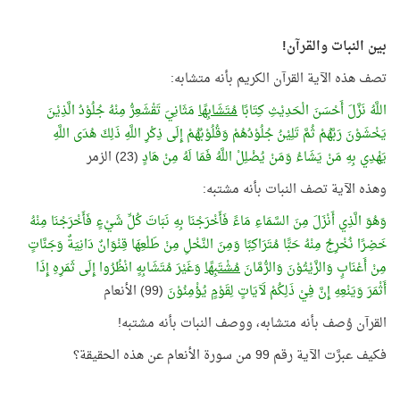
بين النبات والقرآن!
تصف هذه الآية القرآن الكريم بأنه متشابه:
اللَّهُ نَزَّلَ أَحْسَنَ الْحَدِيْثِ كِتَابًا
مُتَشَابِهًا
مَثَانِيَ تَقْشَعِرُّ مِنْهُ جُلُوْدُ الَّذِيْنَ
يَخْشَوْنَ رَبَّهُمْ ثُمَّ تَلِيْنُ جُلُوْدُهُمْ وَقُلُوْبُهُمْ إِلَى ذِكْرِ اللَّهِ ذَلِكَ هُدَى اللَّهِ
يَهْدِي بِهِ مَنْ يَشَاءُ وَمَنْ يُضْلِلْ اللَّهُ فَمَا لَهُ مِنْ هَادٍ
(23) الزمر
وهذه الآية تصف النبات بأنه مشتبه:
وَهُوَ الَّذِي أَنْزَلَ مِنَ السَّمَاءِ مَاءً فَأَخْرَجْنَا بِهِ نَبَاتَ كُلِّ شَيْءٍ فَأَخْرَجْنَا مِنْهُ
خَضِرًا نُخْرِجُ مِنْهُ حَبًّا مُتَرَاكِبًا وَمِنَ النَّخْلِ مِنْ طَلْعِهَا قِنْوَانٌ دَانِيَةٌ وَجَنَّاتٍ
مِنْ أَعْنَابٍ وَالزَّيْتُوْنَ وَالرُّمَّانَ
مُشْتَبِهًا
وَغَيْرَ مُتَشَابِهٍ انْظُرُوا إِلَى ثَمَرِهِ إِذَا
أَثْمَرَ وَيَنْعِهِ إِنَّ فِيْ ذَلِكُمْ لَآيَاتٍ لِقَوْمٍ يُؤْمِنُوْنَ
(99) الأنعام
القرآن وُصف بأنه متشابه، ووصف النبات بأنه مشتبه!
فكيف عبرَّت الآية رقم 99 من سورة الأنعام عن هذه الحقيقة؟