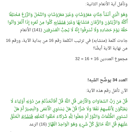
وتأمّل آية الأنعام الثانية:
وَهُوَ الَّذِي أَنْشَأَ جَنَّاتٍ مَعْرُوْشَاتٍ وَغَيْرَ مَعْرُوْشَاتٍ وَالنَّخْلَ وَالزَّرْعَ مُخْتَلِفًا
أُكُلُهُ وَالزَّيْتُوْنَ وَالرُّمَّانَ مُتَشَابِهًا وَغَيْرَ
مُتَشَابِهٍ
كُلُوا مِنْ ثَمَرِهِ إِذَا أَثْمَرَ وَآتُوا
حَقَّهُ يَوْمَ حَصَادِهِ وَلَا تُسْرِفُوا إِنَّهُ لَا يُحِبُّ الْمُسْرِفِيْنَ
(141) الأنعام
جاءت كلمة (متشابه) في ترتيب الكلمة رقم 16 من بداية الآية، ورقم 16
من نهاية الآية أيضًا!
مجموع العددين 16 + 16 = 32
العدد 34 يوضِّح الشبه!
الآن تأمّل رقم هذه الآية:
قُلْ مَنْ رَبُّ السَّمَاوَاتِ وَالْأَرْضِ قُلِ اللَّهُ قُلْ أَفَاتَّخَذْتُمْ مِنْ دُوْنِهِ أَوْلِيَاءَ لَا
يَمْلِكُوْنَ لِأَنْفُسِهِمْ نَفْعًا وَلَا ضَرًّا قُلْ هَلْ يَسْتَوِي الْأَعْمَى وَالْبَصِيْرُ أَمْ هَلْ
تَسْتَوِي الظُّلُمَاتُ وَالنُّوْرُ أَمْ جَعَلُوا لِلَّهِ شُرَكَاءَ خَلَقُوا كَخَلْقِهِ
فَتَشَابَهَ
الْخَلْقُ
عَلَيْهِمْ قُلِ اللَّهُ خَالِقُ كُلِّ شَيْءٍ وَهُوَ الْوَاحِدُ الْقَهَّارُ
(16) الرعد