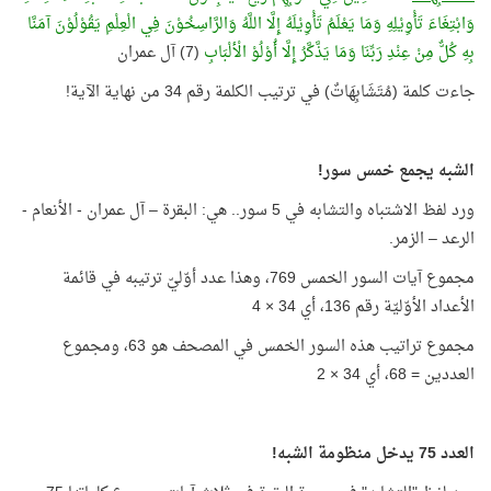
وَابْتِغَاءَ تَأْوِيْلِهِ وَمَا يَعْلَمُ تَأْوِيْلَهُ إِلَّا اللَّهُ وَالرَّاسِخُوْنَ فِي الْعِلْمِ يَقُوْلُوْنَ آمَنَّا
بِهِ كُلٌّ مِنْ عِنْدِ رَبِّنَا وَمَا يَذَّكَّرُ إِلَّا أُوْلُوْ الْألْبَابِ
(7) آل عمران
جاءت كلمة (مُتَشَابِهَاتٌ) في ترتيب الكلمة رقم 34 من نهاية الآية!
الشبه يجمع خمس سور!
ورد لفظ الاشتباه والتشابه في 5 سور.. هي: البقرة – آل عمران - الأنعام -
الرعد – الزمر.
مجموع آيات السور الخمس 769، وهذا عدد أوّليّ ترتيبه في قائمة
الأعداد الأوّليّة رقم 136، أي 34 × 4
مجموع تراتيب هذه السور الخمس في المصحف هو 63، ومجموع
العددين = 68، أي 34 × 2
العدد 75 يدخل منظومة الشبه!