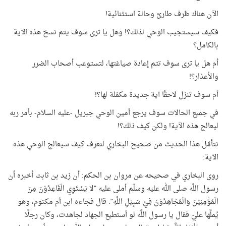
الآن هناك ظرف طارئ وحالة استثنائية!
فكيف سيستجيب الوحي لذلك؟! وهل يا ترى سوف يتم نسخ هذه الآية
بالكامل؟
أم هل يا ترى سوف تتم إعادة صياغتها، لتستوعب أصحاب الضرر
والأعذار؟!
أم سوف تنزل لاحقًا آية جديدة مكمّلة لها؟!
في جميع الحالات سوف يرجع أمين الوحي جبريل -عليه السلام- بأمر ربه
ليعالج هذه الآية! ولكن كيف ذلك؟!
نتأمّل هذا الحديث من صحيح البخاري لنعرف كيف سيعالج الوحي هذه
الآية:
روى البخاري في صحيحه عن مروان بن الحكم: أن زيد بن ثابت أخبره أن
رسول اللَّه صلى الله عليه وسلّم أملى عليه "لا يَسْتَوِي الْقَاعِدُوْنَ مِنَ
الْمُؤْمِنِيْنَ وَالْمُجَاهِدُوْنَ فِيْ سَبِيْلِ اللَّهِ". قال فجاءه ابن أم مكتوم، وهو
يُملِّها عليّ فقال يا رسول اللَّه لو أستطيع الجهاد لجاهدت، وكان رجلًا