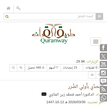
Toggle
navigation
عدد الزيارات:
29.9K
0 تعليقات
23 إعجابات
أسهم
440 تحميل
التحدِّي بأُولِي الضَّرر
إعداد:
الدكتور/ أحمد مُحمَّد زين المنّاوي
آخر تحديث:
30‏/03‏/2026 هـ 12-10-1447