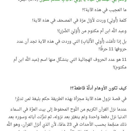
ما العجيب في هذه الآية؟!
كلمة (أُولِي) وردت لأوّل مرّة في المصحف في هذه الآية!
وعبد اللَّه ابن أم مكتوم من (أُوْلِيْ الضَّرَرِ)!
بل إذا تأمّلت (أُولِي الأَلْبَابِ) التي وردت في هذه الآية تجد أن عدد
حروفها 11 حرفًا!
11 هو عدد الحروف الهجائية التي يتشكّل منها اسم (عبد اللَّه ابن أم
مكتوم)!
كيف تكون الأوهام أدلَّة قاطعة؟!
في قصة نزول هذه الآية مجزأة بهذه الطريقة حكم بليغة لمن تدبَّر!
عندما نزل القرآن الكريم من اللّوح المحفوظ إلى بيت العزّة في السماء
الدنيا نزل دفعة واحدة ولم يتغيَّر بعد نزوله، ثم تنزَّلت آياته وسوره بعد
ذلك منجَّمة بحسب الأحداث في 23 عامًا، لأن الذي أنزل القرآن، وهو اللَّه