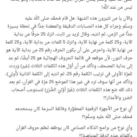
ليس من عند اللَّه!
والآن يا من تثيرون هذه الشبهة: هل قام مُحمَّد صلى الله عليه
وسلّم بإجراء كل هذه الحسابات الدقيقة والمعقدة جدًّا في لحظة يسيرة
جدًّا من الزمن، ثم انتبه، وقال لزيد بن ثابت، اترك 25 حرفًا من بداية
الآية، و25 كلمة من نهاية الآية، واترك 5 كلمات من بداية الآية، و25 كلمة
من نهاية الآية، واحرص على أن يكون الحرف رقم 25 من بداية الآية هو
حرف النون، لأن موقعه في قائمة الحروف الهجائية هو 25 أيضًا، ثم عد
إلى بداية المصحف، وتأكد من أن أوّل هذه الكلمات الثلاث (غير) وردت
للمرّة الأولى في ترتيب الكلمة رقم 25، ثم انتبه إلى الكلمة الثانية (أُولِي)،
وتأكد من أنها سوف ترد في غير هذا الموضع 25 مرّة في القرآن، ثم بعد
ذلك كله ضع هذه الكلمات الثلاث (غَيْرُ أوَّليّ الضَّرَرِ) لتستوعب أصحاب
الضرر والأعذار؟!
أي نوع من الأجهزة الرقميّة المتطوَّرة وفائقة السرعة كان يستخدمه
مُحمَّد صلى الله عليه وسلّم؟!
وأي نوع من برامج الذكاء الصناعي كان يوظفه لنظم حروف القرآن
وكلماته بهذه الدقة المتناهية؟!