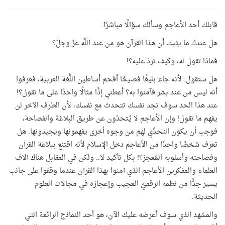
قابلك أحد الأعاجم وسألك سؤالًا مباشرًا:
هل عندك ما يثبت أن هذا القرآن هو من عند اللَّه عزّ وجلّ؟
فماذا تقول له، وكيف تردّ عليه؟!
هل ستقول: لأنه جاء بليغًا فصيحًا أفحم أساطين اللُّغة العربية، فعرفوا
أنه ليس من عند بشر فآمنوا به؟ أعطني إذًا مثالًا واحدًا على ما تقول؟!
عند هذا الحد سوف تجد نفسك تتحدث مع نفسك، لأن الطرف الآخر لن
يفهم ما تقول! وإن الأعاجم لا يُتحدّون عن طريق البلاغة والفصاحة،
فوجب أن يكون التحدِّي لهم من وجوه أخرى يفهمونها ويجيدونها. هل
تعرف شخصًا واحدًا من الأعاجم دخل الإسلام لأنه اقتنع ببلاغة القرآن
وفصاحته وأسلوبه المُعجز؟! بكل تأكيد لا.. ولكن في المقابل هناك آلاف
العلماء والمفكرين الأعاجم الذي آمنوا بهذا القرآن عندما وقفوا على جانب
يسير جدًّا من نظمه الرقميّ العجيب وإعجازه في مجالات العلوم
الحديثة.
والمشهد الذي سوف أعرضه عليك الآن، هو أحد النماذج الرائعة التي