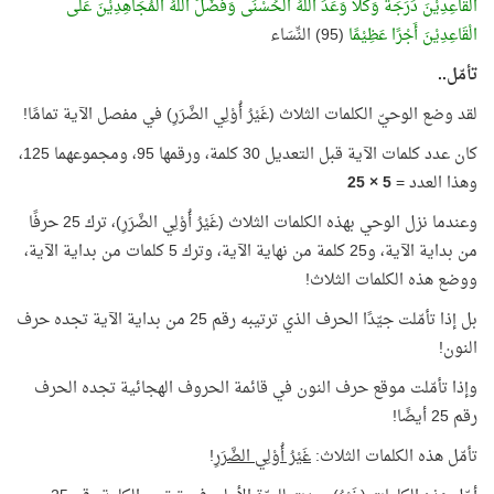
الْقَاعِدِيْنَ دَرَجَةً وَكُلًّا وَعَدَ اللَّهُ الْحُسْنَى وَفَضَّلَ اللَّهُ الْمُجَاهِدِيْنَ عَلَى
الْقَاعِدِيْنَ أَجْرًا عَظِيْمًا
(95) النِّسَاء
تأمّل..
لقد وضع الوحيّ الكلمات الثلاث (غَيْرُ أُوْلِي الضَّرَرِ) في مفصل الآية تمامًا!
كان عدد كلمات الآية قبل التعديل 30 كلمة، ورقمها 95، ومجموعهما 125،
وهذا العدد =
5 × 25
وعندما نزل الوحي بهذه الكلمات الثلاث (غَيْرُ أُوْلِي الضَّرَرِ)، ترك 25 حرفًا
من بداية الآية، و25 كلمة من نهاية الآية، وترك 5 كلمات من بداية الآية،
ووضع هذه الكلمات الثلاث!
بل إذا تأمّلت جيّدًا الحرف الذي ترتيبه رقم 25 من بداية الآية تجده حرف
النون!
وإذا تأمّلت موقع حرف النون في قائمة الحروف الهجائية تجده الحرف
رقم 25 أيضًا!
تأمّل هذه الكلمات الثلاث:
غَيْرُ أُوْلِي الضَّرَرِ
!