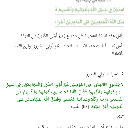
تأمّل هذه الدقة العجيبة في موضع (غَيْرُ أُوْلِي الضَّرَرِ) في الآية!
تأمّل كيف أعادت هذه الكلمات الثلاث (غَيْرُ أُوْلِي الضَّرَرِ) توازن الآية
بأكملها!
خُماسيات أولي الضرر
لَا يَسْتَوِي الْقَاعِدُوْنَ مِنَ الْمُؤْمِنِيْنَ
غَيْرُ أُوْلِي الضَّرَرِ
وَالْمُجَاهِدُوْنَ فِي سَبِيْلِ
اللَّهِ بِأَمْوَالِهِمْ وَأَنْفُسِهِمْ فَضَّلَ اللَّهُ الْمُجَاهِدِيْنَ بِأَمْوَالِهِمْ وَأَنْفُسِهِمْ عَلَى
الْقَاعِدِيْنَ دَرَجَةً وَكُلًّا وَعَدَ اللَّهُ الْحُسْنَى وَفَضَّلَ اللَّهُ الْمُجَاهِدِيْنَ عَلَى
الْقَاعِدِيْنَ أَجْرًا عَظِيْمًا
(95) النِّسَاء
تذكّر..
جاءت (غَيْرُ أُوْلِي الضَّرَرِ) بعد 5 كلمات من بداية الآية!