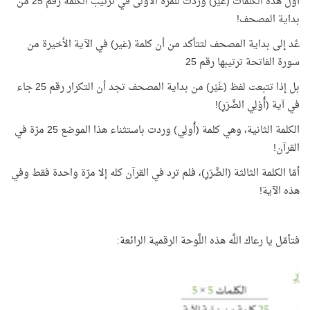
أوّل هذه الكلمات (غَيْرُ) وردت للمرّة الأولى في ترتيب الكلمة رقم 25 من
بداية المصحف!
عُد إلى بداية المصحف لتتأكد من أن كلمة (غير) في الآية الأخيرة من
سورة الفاتحة ترتيبها رقم 25
بل إذا تتبعت لفظ (غَيْر) من بداية المصحف تجد أن التكرار رقم 25 جاء
في آية (أُوْلِي الضَّرَرِ)!
الكلمة الثانية، وهي كلمة (أُولِي) وردت باستثناء هذا الموضع 25 مرّة في
القرآن!
أمّا الكلمة الثالثة (الضَّرَرِ)، فلم ترد في القرآن كله إلا مرّة واحدة فقط وفي
هذه الآية!
فتأمّل يا رعاك اللَّه هذه اللَّوحة الرقمية الرائعة: