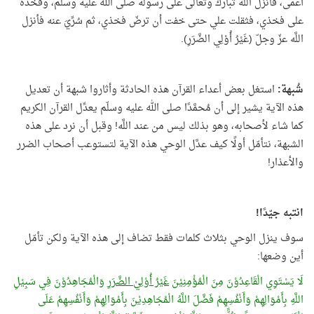
أعمى، فأنزل اللَّه تبارك وتعالى على رسوله صلى الله عليه وسلّم، وفخذه
على فخذي، فثقلت علي حتى خفت أن ترضّ فخذي، ثم سُرِّيَ عنه فأنزل
اللَّه عزّ وجلّ (غَيْرُ أُوْلِي الضَّرَرِ).
شُبهة:
استغل بعض أعداء القرآن هذه الحادثة وأثاروا شبهة أن تعديل
هذه الآية يشير إلى أن مُحمَّدًا صلى الله عليه وسلّم يعدِّل القرآن الكريم
كما شاء لأصحابه، وهو بذلك ليس من عند اللَّه! وقبل أن نرد على هذه
الشبهة، نتأمّل أولًا كيف عدَّل الوحي هذه الآية لتستوعب أصحاب الضرر
والأعذار!
انتبه جيّدًا!
سوف ينزل الوحي بثلاث كلمات فقط تضاف إلى هذه الآية ولكن تأمّل
أين وضعها:
لَا يَسْتَوِي الْقَاعِدُوْنَ مِنَ الْمُؤْمِنِيْنَ
غَيْرُ أُوْلِيْ الضَّرَرِ
وَالْمُجَاهِدُوْنَ فِي سَبِيْلِ
اللَّهِ بِأَمْوَالِهِمْ وَأَنْفُسِهِمْ فَضَّلَ اللَّهُ الْمُجَاهِدِيْنَ بِأَمْوَالِهِمْ وَأَنْفُسِهِمْ عَلَى