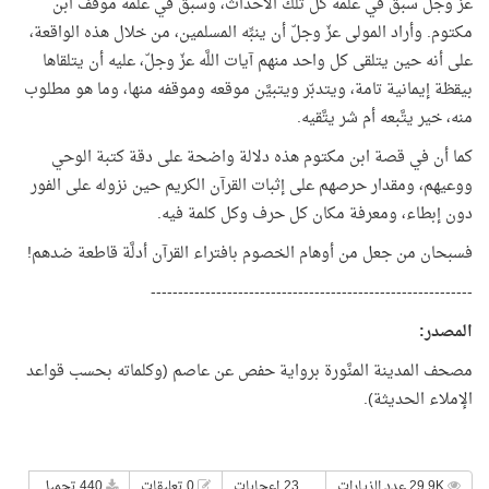
عزّ وجلّ سبق في علمه كل تلك الأحداث، وسبق في علمه موقف ابن
مكتوم. وأراد المولى عزّ وجلّ أن ينبِّه المسلمين، من خلال هذه الواقعة،
على أنه حين يتلقى كل واحد منهم آيات اللَّه عزّ وجلّ، عليه أن يتلقاها
بيقظة إيمانية تامة، ويتدبّر ويتبيَّن موقعه وموقفه منها، وما هو مطلوب
منه، خير يتَّبعه أم شر يتَّقيه.
كما أن في قصة ابن مكتوم هذه دلالة واضحة على دقة كتبة الوحي
ووعيهم، ومقدار حرصهم على إثبات القرآن الكريم حين نزوله على الفور
دون إبطاء، ومعرفة مكان كل حرف وكل كلمة فيه.
فسبحان من جعل من أوهام الخصوم بافتراء القرآن أدلَّة قاطعة ضدهم!
-----------------------------------------------------------
المصدر
:
مصحف المدينة المنَّورة برواية حفص عن عاصم (وكلماته بحسب قواعد
الإملاء الحديثة).
29.9K عدد الزيارات
23 إعجابات
0 تعليقات
440 تحميل