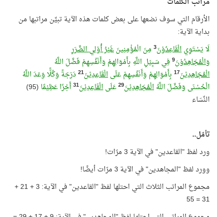
مراتب الكلمات
الأرقام التي سوف نضعها على بعض كلمات هذه الآية تبيِّن مراتبها من
بداية الآية:
3
لَا يَسْتَوِي
الْقَاعِدُوْنَ
مِنَ الْمُؤْمِنِينَ
غَيْرُ أُوْلِي الضَّرَرِ
9
و
َالْمُجَاهِدُوْنَ
فِي سَبِيْلِ اللَّهِ بِأَمْوَالِهِمْ وَأَنْفُسِهِمْ فَضَّلَ اللَّهُ
21
17
الْمُجَاهِدِيْنَ
بِأَمْوَالِهِمْ وَأَنْفُسِهِمْ عَلَى
الْقَاعِدِيْن
دَرَجَةً وَكُلًّا وَعَدَ اللَّهُ
31
29
الْحُسْنَى وَفَضَّلَ اللَّهُ
الْمُجَاهِدِيْن
عَلَى
الْقَاعِدِيْن
أَجْرًا عَظِيْمًا
(95)
النِّسَاء
تأمّل..
ورد لفظ "القاعدين" في الآية 3 مرّات!
وورد لفظ "المجاهدين" في الآية 3 مرّات أيضًا!
مجموع المراتب الثلاث التي احتلها لفظ "القاعدين" في الآية: 3 + 21 +
31 = 55