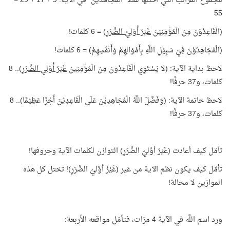
مجموع المراتب التي احتلها لفظ "المجاهدين" في الآية: 9 + 17 + 29 =
55
(الْقَاعِدُوْنَ مِنَ الْمُؤْمِنِيْنَ
غَيْرُ أُوْلِيْ الضَّرَرِ
) = 6 كلمات!
(الْمُجَاهِدُوْنَ فِيْ سَبِيْلِ اللَّهِ بِأَمْوَالِهِمْ وَأَنْفُسِهِمْ) = 6 كلمات!
لاحظ بداية الآية: (لا يَسْتَوِي الْقَاعِدُونَ مِنَ الْمُؤْمِنِينَ
غَيْرُ أُوْلِي الضَّرَرِ
).. 8
كلمات، و37 حرفًا!
لاحظ خاتمة الآية: (وَفَضَّلَ اللَّهُ الْمُجَاهِدِيْنَ عَلَى الْقَاعِدِيْنَ أَجْرًا عَظِيْمًا).. 8
كلمات، و37 حرفًا!
تأمّل كيف أعادت (غَيْرُ أوَّليّ الضَّرَرِ) التوازن لكلمات الآية وحروفها!
تأمّل كيف يكون نظم الآية من غير (غَيْرُ أوَّليّ الضَّرَرِ)! تختل كل هذه
الموازين لا محالة!
ورد اسم اللَّه في الآية 4 مرّات، فتأمّل مواقعه الأربعة: