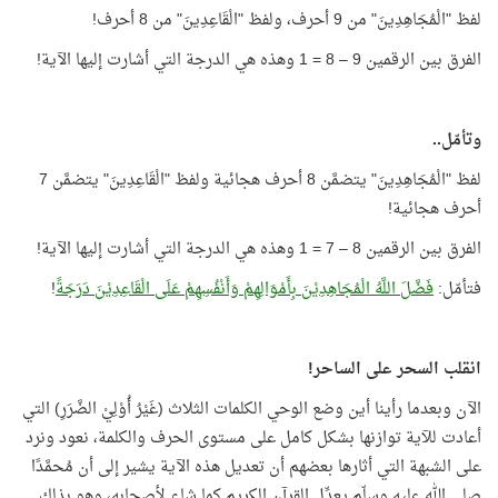
لفظ "الْمُجَاهِدِينَ" من 9 أحرف، ولفظ "الْقَاعِدِينَ" من 8 أحرف!
الفرق بين الرقمين 9 – 8 = 1 وهذه هي الدرجة التي أشارت إليها الآية!
وتأمّل..
لفظ "الْمُجَاهِدِينَ" يتضمَّن 8 أحرف هجائية ولفظ "الْقَاعِدِينَ" يتضمَّن 7
أحرف هجائية!
الفرق بين الرقمين 8 – 7 = 1 وهذه هي الدرجة التي أشارت إليها الآية!
فتأمّل:
فَضَّلَ اللَّهُ الْمُجَاهِدِيْنَ بِأَمْوَالِهِمْ وَأَنْفُسِهِمْ عَلَى الْقَاعِدِيْنَ دَرَجَةً
!
انقلب السحر على الساحر!
الآن وبعدما رأينا أين وضع الوحي الكلمات الثلاث (غَيْرُ أُوْلِيْ الضَّرَرِ) التي
أعادت للآية توازنها بشكل كامل على مستوى الحرف والكلمة، نعود ونرد
على الشبهة التي أثارها بعضهم أن تعديل هذه الآية يشير إلى أن مُحمَّدًا
صلى الله عليه وسلّم يعدِّل القرآن الكريم كما شاء لأصحابه، وهو بذلك