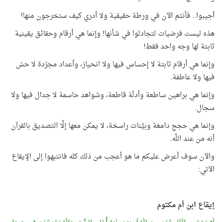
أجيبوا.. فأنتم الآن في ورطة حقيقية ولا أدري كيف ستخرجون منها!
هذه ليست فرضيات لتجادلوا في شأنها! وإنما هي أرقام وحقائق يقينية
ثابتة لها وجه واحد فقط!
وإنما هي أرقام ثابتة لا إحساس فيها ولا انحياز، وأعداد مجرّدة لا حسّ
فيها ولا عاطفة.
وإنما هي براهين ساطعة وأدلّة قاطعة، وشواهد حاسمة لا جدال فيها ولا
سجال.
وإنما هي حجج دامغة وبيِّنات راسخة، لا يمكن معها إلَّا التصديق بالقرآن
أنه من عند اللَّه.
والآن سوف أعرض عليكم ما هو أعجب من ذلك كله فانتبهوا إلى الإيقاع
الآتي:
إيقاع ابن أم مكتوم