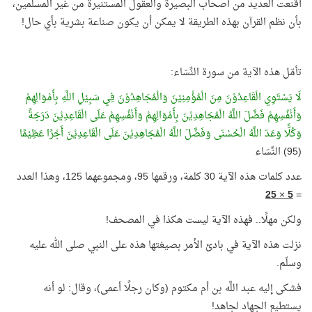
أقنعت العديد من أصحاب البصيرة والعقول المستنيرة من غير المسلمين،
بأن نظم القرآن بهذه الطريقة لا يمكن أن يكون صناعة بشرية بأي حال!
تأمّل هذه الآية من سورة النِّسَاء:
لَا يَسْتَوِي الْقَاعِدُوْنَ مِنَ الْمُؤْمِنِيْنَ وَالْمُجَاهِدُوْنَ فِي سَبِيْلِ اللَّهِ بِأَمْوَالِهِمْ
وَأَنْفُسِهِمْ فَضَّلَ اللَّهُ الْمُجَاهِدِيْنَ بِأَمْوَالِهِمْ وَأَنْفُسِهِمْ عَلَى الْقَاعِدِيْنَ دَرَجَةً
وَكُلًّا وَعَدَ اللَّهُ الْحُسْنَى وَفَضَّلَ اللَّهُ الْمُجَاهِدِيْنَ عَلَى الْقَاعِدِيْنَ أَجْرًا عَظِيْمًا
(95) النِّسَاء
عدد كلمات هذه الآية 30 كلمة، ورقمها 95، ومجموعهما 125، وهذا العدد
25
×
5
=
ولكن مهلًا.. فهذه الآية ليست هكذا في المصحف!
نزلت هذه الآية في بادئ الأمر بصيغتها هذه على النبي صلى الله عليه
وسلّم.
فشكى إليه عبد اللَّه بن أم مكتوم (وكان رجلًا أعمى)، وقال: لو أنه
يستطيع الجهاد لجاهد!