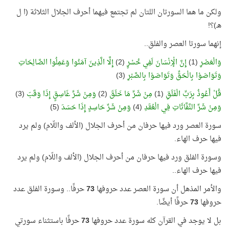
ولكن ما هما السورتان اللتان لم تجتمع فيهما أحرف الجلال الثلاثة (ا ل
هـ)؟!
إنهما سورتا العصر والفلق..
وَالْعَصْرِ
(1)
إِنَّ الْإِنْسَانَ لَفِي خُسْرٍ
(2)
إِلَّا الَّذِينَ آمَنُوا وَعَمِلُوا الصَّالِحَاتِ
وَتَوَاصَوْا بِالْحَقِّ وَتَوَاصَوْا بِالصَّبْرِ
(3)
قُلْ أَعُوذُ بِرَبِّ الْفَلَقِ
(1)
مِنْ شَرِّ مَا خَلَقَ
(2)
وَمِنْ شَرِّ غَاسِقٍ إِذَا وَقَبَ
(3)
وَمِنْ شَرِّ النَّفَّاثَاتِ فِي الْعُقَدِ
(4)
وَمِنْ شَرِّ حَاسِدٍ إِذَا حَسَدَ
(5)
سورة العصر ورد فيها حرفان من أحرف الجلال (الألف واللّام) ولم يرد
فيها حرف الهاء.
وسورة الفلق ورد فيها حرفان من أحرف الجلال (الألف واللّام) ولم يرد
فيها حرف الهاء..
والأمر المذهل أن سورة العصر عدد حروفها
73
حرفًا.. وسورة الفلق عدد
حروفها
73
حرفًا أيضًا.
بل لا يوجد في القرآن كله سورة عدد حروفها
73
حرفًا باستثناء سورتي