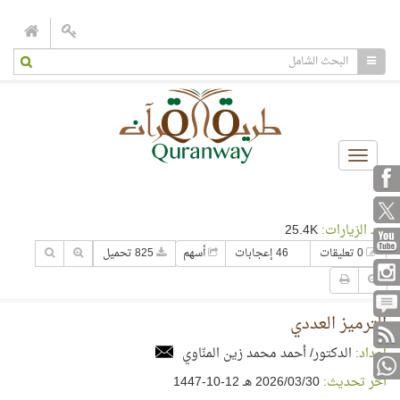
Toggle
navigation
عدد الزيارات:
25.4K
0 تعليقات
46 إعجابات
أسهم
825 تحميل
الترميز العددي
إعداد:
الدكتور/ أحمد محمد زين المنّاوي
آخر تحديث:
30‏/03‏/2026 هـ 12-10-1447