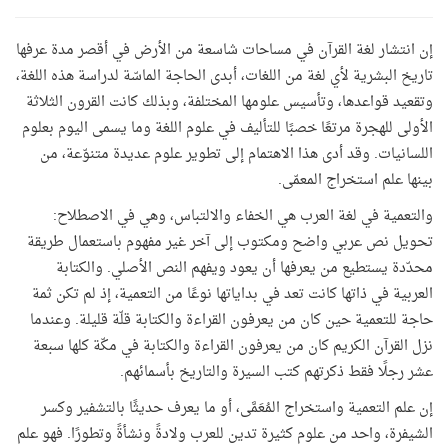
إن انتشار لغة القرآن في مساحات شاسعة من الأرض في أقصر مدة عرفها
تاريخ البشرية لأي لغة من اللغات، أبدى الحاجة الماسّة لدراسة هذه اللغة،
وتقعيد قواعدها، وتأسيس علومها المختلفة، وبذلك كانت القرون الثلاثة
الأولى للهجرة مرتعًا خصبًا للتأليف في علوم اللغة وما يسمى اليوم بعلوم
اللسانيات. وقد أدى هذا الاهتمام إلى تطوير علوم عديدة متنوّعة، من
بينها علم استخراج المعمّى.
والتعمية في لغة العرب هي الخفاء والالتباس، وهي في الاصطلاح:
تحويل نص عربي واضح ومكتوب إلى آخر غير مفهوم باستعمال طريقة
محدّدة يستطيع من يعرفها أن يعود ويفهم النص الأصلي. والكتابة
العربية في ذاتها كانت تعد في بداياتها نوعًا من التعمية، إذ لم تكن ثمة
حاجة للتعمية حين كان من يعرفون القراءة والكتابة قلّة قليلة. وعندما
نزل القرآن الكريم كان من يعرفون القراءة والكتابة في مكّة كلها سبعة
عشر رجلًا فقط ذكرتهم كتب السيرة والتاريخ بأسمائهم.
إن علم التعمية واستخراج المُعَمَّى، أو ما يعرف حديثًا بالتشفير وكسر
الشيفرة، واحد من علوم كثيرة تدين للعرب ولادةً ونشأةً وتطورًا. فهو علم