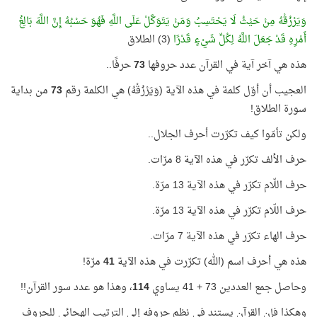
وَيَرْزُقْهُ مِنْ حَيْثُ لَا يَحْتَسِبُ وَمَنْ يَتَوَكَّلْ عَلَى اللَّهِ فَهُوَ حَسْبُهُ إِنَّ اللَّهَ بَالِغُ
أَمْرِهِ قَدْ جَعَلَ اللَّهُ لِكُلِّ شَيْءٍ قَدْرًا
(3) الطلاق
هذه هي آخر آية في القرآن عدد حروفها
73
حرفًا..
العجيب أن أوّل كلمة في هذه الآية (وَيَرْزُقْهُ) هي الكلمة رقم
73
من بداية
سورة الطلاق!
ولكن تأمّوا كيف تكرّرت أحرف الجلال..
حرف الألف تكرّر في هذه الآية 8 مرّات.
حرف اللّام تكرّر في هذه الآية 13 مرّة.
حرف اللّام تكرّر في هذه الآية 13 مرّة.
حرف الهاء تكرّر في هذه الآية 7 مرّات.
هذه هي أحرف اسم (الله) تكرّرت في هذه الآية
41
مرّة!
وحاصل جمع العددين 73 + 41 يساوي
114
، وهذا هو عدد سور القرآن!!
وهكذا فإن القرآن يستند في نظم حروفه إلى الترتيب الهجائي للحروف