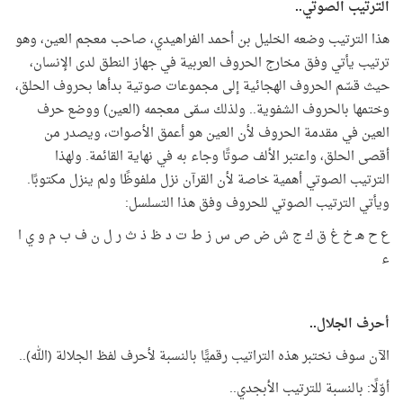
الترتيب الصوتي..
هذا الترتيب وضعه الخليل بن أحمد الفراهيدي، صاحب معجم العين، وهو
ترتيب يأتي وفق مخارج الحروف العربية في جهاز النطق لدى الإنسان،
حيث قسّم الحروف الهجائية إلى مجموعات صوتية بدأها بحروف الحلق،
وختمها بالحروف الشفوية.. ولذلك سمّى معجمه (العين) ووضع حرف
العين في مقدمة الحروف لأن العين هو أعمق الأصوات، ويصدر من
أقصى الحلق، واعتبر الألف صوتًا وجاء به في نهاية القائمة. ولهذا
الترتيب الصوتي أهمية خاصة لأن القرآن نزل ملفوظًا ولم ينزل مكتوبًا.
ويأتي الترتيب الصوتي للحروف وفق هذا التسلسل:
ع ح هـ خ غ ق ك ج ش ض ص س ز ط ت د ظ ذ ث ر ل ن ف ب م و ي ا
ء
أحرف الجلال..
الآن سوف نختبر هذه التراتيب رقميًّا بالنسبة لأحرف لفظ الجلالة (الله)..
أوّلًا: بالنسبة للترتيب الأبجدي..