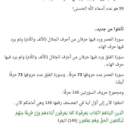
99 هو عدد أسماء الله الحسنى!
تأمّلوا من جديد..
سورة العصر ورد فيها حرفان من أحرف الجلال (الألف واللّام) ولم يرد
فيها حرف الهاء.
سورة الفلق ورد فيها حرفان من أحرف الجلال (الألف واللّام) ولم يرد فيها
حرف الهاء..
سورة العصر عدد حروفها
73
حرفًا.. وسورة الفلق عدد حروفها
73
حرفًا
أيضًا.
ومجموع حروف السورتين 146 حرفًا..
انتقلوا الآن إلى أوّل آية في المصحف رقمها 146 وهي أمامكم الآن..
الَّذِينَ آتَيْنَاهُمُ الْكِتَابَ يَعْرِفُونَهُ كَمَا يَعْرِفُونَ أَبْنَاءَهُمْ وَإِنَّ فَرِيقًا مِنْهُمْ
لَيَكْتُمُونَ الْحَقَّ وَهُمْ يَعْلَمُونَ
(146) البقرة