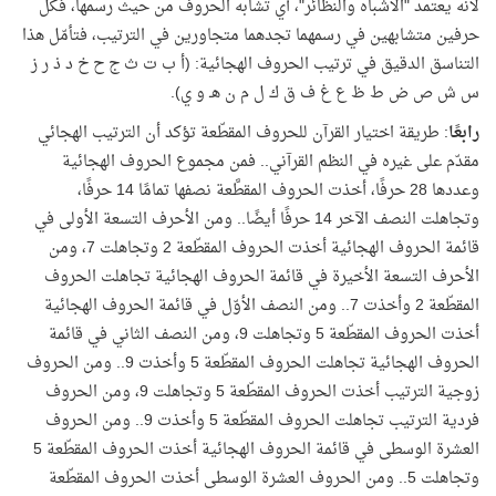
لأنه يعتمد "الأشباه والنظائر"، أي تشابه الحروف من حيث رسمها، فكل
حرفين متشابهين في رسمهما تجدهما متجاورين في الترتيب، فتأمّل هذا
التناسق الدقيق في ترتيب الحروف الهجائية: (أ ب ت ث ج ح خ د ذ ر ز
س ش ص ض ط ظ ع غ ف ق ك ل م ن هـ و ي).
رابعًا
: طريقة اختيار القرآن للحروف المقطّعة تؤكد أن الترتيب الهجائي
مقدّم على غيره في النظم القرآني.. فمن مجموع الحروف الهجائية
وعددها 28 حرفًا، أخذت الحروف المقطَّعة نصفها تمامًا 14 حرفًا،
وتجاهلت النصف الآخر 14 حرفًا أيضًا.. ومن الأحرف التسعة الأولى في
قائمة الحروف الهجائية أخذت الحروف المقطّعة 2 وتجاهلت 7، ومن
الأحرف التسعة الأخيرة في قائمة الحروف الهجائية تجاهلت الحروف
المقطّعة 2 وأخذت 7.. ومن النصف الأوّل في قائمة الحروف الهجائية
أخذت الحروف المقطّعة 5 وتجاهلت 9، ومن النصف الثاني في قائمة
الحروف الهجائية تجاهلت الحروف المقطّعة 5 وأخذت 9.. ومن الحروف
زوجية الترتيب أخذت الحروف المقطّعة 5 وتجاهلت 9، ومن الحروف
فردية الترتيب تجاهلت الحروف المقطّعة 5 وأخذت 9.. ومن الحروف
العشرة الوسطى في قائمة الحروف الهجائية أخذت الحروف المقطّعة 5
وتجاهلت 5.. ومن الحروف العشرة الوسطى أخذت الحروف المقطّعة