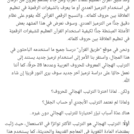
وقد سبق القرآن العظيم علماء العرب ومن جاء بعدهم بقرون من الزمان
في استخدام الترميز العددي أو ما يعرف بالشيفرات الرقميّة في تنظيم
العلاقة بين حروف كلماته.. والنسيج الرقمي القرآني كلّه يقوم على نظام
دقيق جدًّا من الترميز العددي. وسوف نعرض في هذا المشهد بعض
الأمثلة المبسّطة جدًّا لكيفية استخدام القرآن العظيم للشيفرات الرقميّة
في تنظيم العلاقة بين حروف كلماته.
ونحن في موقع "طريق القرآن" درسنا جميع ما استخدمه الباحثون في
هذا المجال، واستقر بنا الأمر إلى استخدام ترميز جديد يستند إلى
الترتيب الهجائي المعروف للحروف العربية وعددها 28 حرفًا، كما أننا
نعمل حاليًا على دراسة ترميز آخر جديد سوف يرى النور قريبًا إن شاء
الله.
ولكن.. لماذا اخترنا الترتيب الهجائي للحروف؟
ولماذا لم نعتمد الترتيب الأبجدي أو حساب الجمّل؟
هناك عدّة أسباب تبرّر اختيارنا للترتيب الهجائي دون غيره..
أوّلًا
: الترتيب الهجائي هو الترتيب الأكثر تواترًا في الاستعمال، حيث رُتّبت
بمقتضاه المادة اللغوية في المعاجم القديمة والحديثة، كما يستخدم هذا