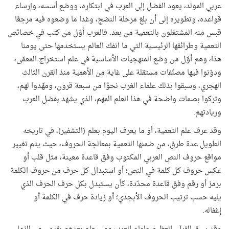
عربي المولد، يعود الفضل إلى العرب في ابتكاره، ووضع أسسه، وإرساء
قواعده، وتطويره إلى أن بلغ مرحلة النضج، وغدا ما وضعوه فيه مرجعًا
قبس منه المشتغلون بالتعمية من بعد. فالعرب أوّل من كتب في خصائص
التعمية وطرائقها الرئيسية التي ما انفك العالم يستخدمها حتى يومنا
هذا، وهم أوّل من وضع المنهجيات الأساسية في علم استخراج المعمّى،
ودوّنوا فيها مصنّفات مستقلة على غاية من الأهمية منذ القرن الثالث
الهجري، وسبقوا بذلك علماء الغرب نحوًا من سبعة قرون، ومهّدوا لهم،
وتركوا بصمات واضحة في هذا العلم المهم، الذي يشهد بفضل العرب
وريادتهم.
وقد عرف علم التعمية، أو ما يعرف اليوم بعلم (التشفير)، في تاريخه
الطويل عدة طرق، من ضمنها التعمية بمعالجة الحروف، حيث يتم تغيير
مواقع حروف النص العربي المكتوب وفق قاعدة معينة، مثل قلب أو
عكس حروف كل كلمة في النص؛ أو استبدال كل حرف من حروف الكلمة
برمز أو رقم وفق قاعدة محدّدة، كأن يستبدل بكل حرف الحرف الذي
يليه حسب ترتيب الحروف الأبجدي؛ أو زيادة حرف في الكلمة أو
إغفاله.