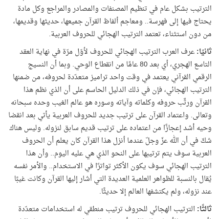
الترتيب بشكل عام في تنظيم المصنفات والمصادر والمراجع وكل مادة
يحتاج فيها إلى فهرسة
.
. ومعاجم ألفاظ القرآن جميعها، حديثها وقديمها،
من دون استثناء، تعتمد الترتيب الهجائي للحروف العربية.
ثانيًا:
عرف العرب الترتيب الهجائي للحروف لأوّل مرّة في نهاية العقد
التاسع الهجري، أي بعد 80 عامًا من انقطاع الوحي. وبما أن النسيج
الرقمي القرآني يعتمد في وقت واحد تراميز متعدّدة لحروفه، من ضمنها
الترتيب الهجائي، فإن في ذلك الدليل الحاسم على أن الذي نظم هذا
القرآن ورتَّب حروفه وكلماته وآياته وسوره هو عالم الغيب وحده سبحانه
وتعالى. واعتماد القرآن على ترتيب جديد للحروف العربية يأتي بعد انقضا
وحيه أشد إعجازًا من اعتماده على ترتيب قديم سابق لنزوله. وليس هناك
شكّ في أن الله عزّ وجلّ عندما أنزل هذا القرآن كان يعلم أن الحروف
العربية سوف يتم ترتيبها على النحو الذي هي عليه اليوم.. وأن هذا
الترتيب الهجائي سوف يكون الأكثر تواترًا في الاستخدام.. والأمر نفسه
يُقال بالنسبة للظواهر العلمية العديدة التي أشار إليها القرآن وكانت غيبًا
عند نزوله، ولم يكتشفها العالم إلا حديثًا.
ثالثًا:
الترتيب الهجائي للحروف ترتيب منطقي له استخدامات متعدّدة