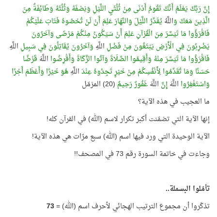
إِنَّ رَبَّكَ يَعْلَمُ أَنَّكَ تَقُومُ أَدْنَى مِنْ ثُلُثَيِ اللَّيْلِ وَنِصْفَهُ وَثُلُثَهُ وَطَائِفَةٌ مِنَ
الَّذِينَ مَعَكَ وَ
اللَّهُ
يُقَدِّرُ اللَّيْلَ وَالنَّهَارَ عَلِمَ أَنْ لَنْ تُحْصُوهُ فَتَابَ عَلَيْكُمْ
فَاقْرَؤُوا مَا تَيَسَّرَ مِنَ الْقُرْآنِ عَلِمَ أَنْ سَيَكُونُ مِنْكُمْ مَرْضَى وَآخَرُونَ
يَضْرِبُونَ فِي الْأَرْضِ يَبْتَغُونَ مِنْ فَضْلِ
اللَّهِ
وَآخَرُونَ يُقَاتِلُونَ فِي سَبِيلِ
اللَّهِ
فَاقْرَؤُوا مَا تَيَسَّرَ مِنْهُ وَأَقِيمُوا الصَّلَاةَ وَآتُوا الزَّكَاةَ وَأَقْرِضُوا
اللَّهَ
قَرْضًا
حَسَنًا وَمَا تُقَدِّمُوا لِأَنْفُسِكُمْ مِنْ خَيْرٍ تَجِدُوهُ عِنْدَ
اللَّهِ
هُوَ خَيْرًا وَأَعْظَمَ أَجْرًا
وَاسْتَغْفِرُوا
اللَّهَ
إِنَّ
اللَّهَ
غَفُورٌ رَحِيمٌ
(20) المزمّل
ما العجيب في هذه الآية؟
إنها الآية التي تضمّنت أكبر تكرار لاسم (الله) في القرآن كله!
الآية الوحيدة التي ورد فيها اسم (الله) سبع مرّات هي هذه الآية!
وجاءت في خاتمة السورة رقم 73 في المصحف!!
تأمّلوا البسملة..
تذكّروا أن مجموع الترتيب الهجائي لأحرف اسم (الله) =
73