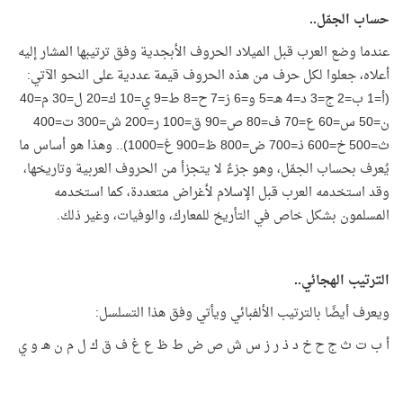
حساب الجمّل..
عندما وضع العرب قبل الميلاد الحروف الأبجدية وفق ترتيبها المشار إليه
أعلاه، جعلوا لكل حرف من هذه الحروف قيمة عددية على النحو الآتي:
(أ=1 ب=2 ج=3 د=4 هـ=5 و=6 ز=7 ح=8 ط=9 ي=10 ك=20 ل=30 م=40
ن=50 س=60 ع=70 ف=80 ص=90 ق=100 ر=200 ش=300 ت=400
ث=500 خ=600 ذ=700 ض=800 ظ=900 غ=1000).. وهذا هو أساس ما
يُعرف بحساب الجمّل، وهو جزءٌ لا يتجزأ من الحروف العربية وتاريخها،
وقد استخدمه العرب قبل الإسلام لأغراض متعددة، كما استخدمه
المسلمون بشكل خاص في التأريخ للمعارك، والوفيات، وغير ذلك.
الترتيب الهجائي..
ويعرف أيضًا بالترتيب الألفبائي ويأتي وفق هذا التسلسل:
أ ب ت ث ج ح خ د ذ ر ز س ش ص ض ط ظ ع غ ف ق ك ل م ن هـ و ي