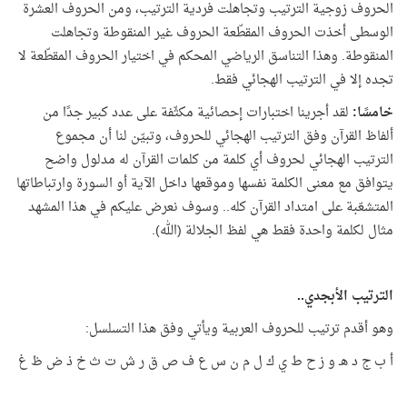
الحروف زوجية الترتيب وتجاهلت فردية الترتيب، ومن الحروف العشرة
الوسطى أخذت الحروف المقطّعة الحروف غير المنقوطة وتجاهلت
المنقوطة. وهذا التناسق الرياضي المحكم في اختيار الحروف المقطّعة لا
تجده إلا في الترتيب الهجائي فقط.
خامسًا:
لقد أجرينا اختبارات إحصائية مكثّفة على عدد كبير جدًا من
ألفاظ القرآن وفق الترتيب الهجائي للحروف، وتبيّن لنا أن مجموع
الترتيب الهجائي لحروف أي كلمة من كلمات القرآن له مدلول واضح
يتوافق مع معنى الكلمة نفسها وموقعها داخل الآية أو السورة وارتباطاتها
المتشعّبة على امتداد القرآن كله.. وسوف نعرض عليكم في هذا المشهد
مثال لكلمة واحدة فقط هي لفظ الجلالة (الله).
الترتيب الأبجدي..
وهو أقدم ترتيب للحروف العربية ويأتي وفق هذا التسلسل:
أ ب ج د هـ و ز ح ط ي ك ل م ن س ع ف ص ق ر ش ت ث خ ذ ض ظ غ