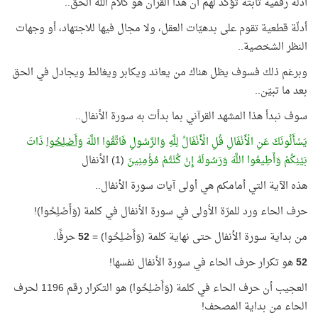
أدلّة رقمية ثابتة تؤكد لهم أن هذا القرآن هو كلام الله الحق..
أدلّة قطعية تقوم على بدهيّات العقل، ولا مجال فيها للاجتهاد، أو وجهات
النظر الشخصية..
وبرغم ذلك فسوف يظل هناك من يعاند ويكابر ويغالط ويجادل في الحق
بعد ما تبيّن..
سوف نبدأ هذا المشهد القرآني بما بدأت به سورة الأنفال..
يَسْأَلُونَكَ عَنِ الْأَنْفَالِ قُلِ الْأَنْفَالُ لِلَّهِ وَالرَّسُولِ فَاتَّقُوا اللَّهَ
وَأَصْلِحُوا
ذَاتَ
بَيْنِكُمْ وَأَطِيعُوا اللَّهَ وَرَسُولَهُ إِنْ كُنْتُمْ مُؤْمِنِينَ
(1) الأنفال
هذه الآية التي أمامكم هي أولى آيات سورة الأنفال..
حرف الحاء ورد للمرّة الأولى في سورة الأنفال في كلمة (وَأَصْلِحُوا)!
من بداية سورة الأنفال حتى نهاية كلمة (وَأَصْلِحُوا) =
52
حرفًا.
52
هو تكرار حرف الحاء في سورة الأنفال نفسها!
العجيب أن حرف الحاء في كلمة (وَأَصْلِحُوا) هو التكرار رقم 1196 لحرف
الحاء من بداية المصحف!