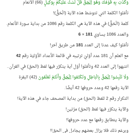
وَكَذَّبَ بِهِ قَوْمُكَ وَهُوَ
الْحَقُّ
قُلْ لَسْتُ عَلَيْكُمْ بِوَكِيلٍ
(66) الأنعام
تأمّلوا الكلمة التي تتوسّط هذه الآية (الْحَقُّ)!
كلمة (الْحَقُّ) في هذه الآية هي الكلمة رقم 1086 من بداية سورة الأنعام.
والعدد 1086 يساوي
181
×
6
تأمّلوا كيف عدنا إلى العدد
181
من طريق آخر!
مع العلم أن 181 عدد أوّليّ ترتيبه في قائمة الأعداد الأوّليّة رقم
42
انتبهوا إلى العدد 42 وتأمّلوا أوّل آية يتكرّر فيها لفظ (الحق) في القرآن..
وَلَا تَلْبِسُوا
الْحَقَّ
بِالْبَاطِلِ وَتَكْتُمُوا
الْحَقَّ
وَأَنْتُمْ تَعْلَمُونَ
(42) البقرة
الآية رقمها 42 وعدد حروفها 42 أيضًا.
التكرار رقم 2 للفظ (الحق) من بداية المصحف جاء في هذه الآية!
والآية يتكرّر فيها لفظ (الحق) مرّتين!
والآية يتطابق رقمها مع عدد حروفها!
وبرغم ذلك فلا يزال بعضهم يجادل في الحق!!