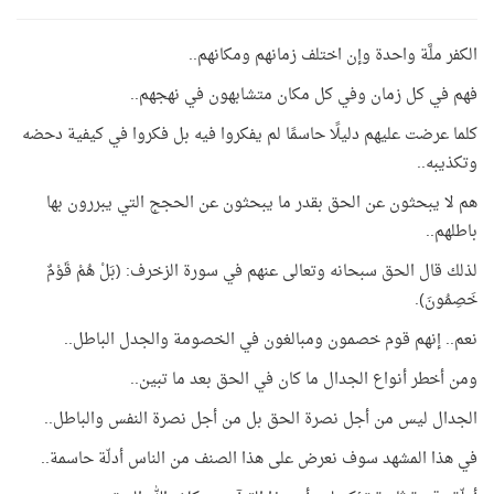
الكفر ملَّة واحدة وإن اختلف زمانهم ومكانهم..
فهم في كل زمان وفي كل مكان متشابهون في نهجهم..
كلما عرضت عليهم دليلًا حاسمًا لم يفكروا فيه بل فكروا في كيفية دحضه
وتكذيبه..
هم لا يبحثون عن الحق بقدر ما يبحثون عن الحجج التي يبررون بها
باطلهم..
لذلك قال الحق سبحانه وتعالى عنهم في سورة الزخرف: (بَلْ هُمْ قَوْمٌ
خَصِمُونَ).
نعم.. إنهم قوم خصمون ومبالغون في الخصومة والجدل الباطل..
ومن أخطر أنواع الجدال ما كان في الحق بعد ما تبين..
الجدال ليس من أجل نصرة الحق بل من أجل نصرة النفس والباطل..
في هذا المشهد سوف نعرض على هذا الصنف من الناس أدلّة حاسمة..