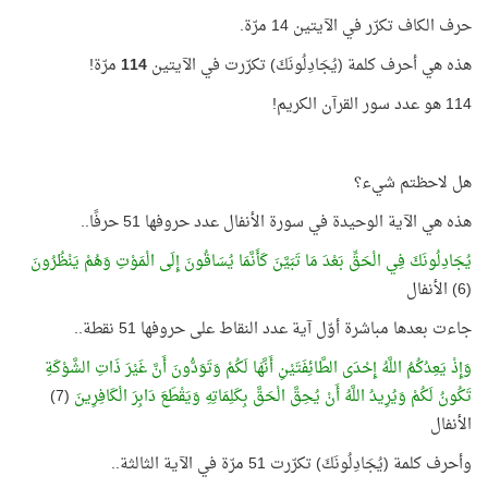
حرف الكاف تكرّر في الآيتين 14 مرّة.
هذه هي أحرف كلمة (يُجَادِلُونَكَ) تكرّرت في الآيتين
114
مرّة!
114 هو عدد سور القرآن الكريم!
هل لاحظتم شيء؟
هذه هي الآية الوحيدة في سورة الأنفال عدد حروفها 51 حرفًا..
يُجَادِلُونَكَ فِي الْحَقِّ بَعْدَ مَا تَبَيَّنَ كَأَنَّمَا يُسَاقُونَ إِلَى الْمَوْتِ وَهُمْ يَنْظُرُونَ
(6) الأنفال
جاءت بعدها مباشرة أوّل آية عدد النقاط على حروفها 51 نقطة..
وَإِذْ يَعِدُكُمُ اللَّهُ إِحْدَى الطَّائِفَتَيْنِ أَنَّهَا لَكُمْ وَتَوَدُّونَ أَنَّ غَيْرَ ذَاتِ الشَّوْكَةِ
تَكُونُ لَكُمْ وَيُرِيدُ اللَّهُ أَنْ يُحِقَّ الْحَقَّ بِكَلِمَاتِهِ وَيَقْطَعَ دَابِرَ الْكَافِرِينَ
(7)
الأنفال
وأحرف كلمة (يُجَادِلُونَكَ) تكرّرت 51 مرّة في الآية الثالثة..