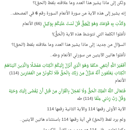
ولكن إلى ماذا يشير هذا العدد وما علاقته بلفظ (الحق)؟
إنه يشير إلى هذه الآية من سورة الأنعام السورة رقم
6
في المصحف..
وَكَذَّبَ بِهِ قَوْمُكَ وَهُوَ
الْحَقُّ
قُلْ لَسْتُ عَلَيْكُمْ بِوَكِيلٍ
(66) الأنعام
تأمّلوا الكلمة التي تتوسّط هذه الآية (الْحَقُّ)!
السؤال من جديد: إلى ماذا يشير هذا العدد وما علاقته بلفظ (الحق)؟
تأمّلوا هاتين الآيتين من سورتي الأنعام وطه..
أَفَغَيْرَ اللَّهِ أَبْتَغِي حَكَمًا وَهُوَ الَّذِي أَنْزَلَ إِلَيْكُمُ الْكِتَابَ مُفَصَّلًا وَالَّذِينَ آتَيْنَاهُمُ
الْكِتَابَ يَعْلَمُونَ أَنَّهُ مُنَزَّلٌ مِنْ رَبِّكَ بِالْحَقِّ فَلَا تَكُونَنَّ مِنَ الْمُمْتَرِينَ
(114)
الأنعام
فَتَعَالَى اللَّهُ الْمَلِكُ الْحَقُّ وَلَا تَعْجَلْ بِالْقُرْآنِ مِنْ قَبْلِ أَنْ يُقْضَى إِلَيْكَ وَحْيُهُ
وَقُلْ رَبِّ زِدْنِي عِلْمًا
(114) طه
الآية الأولى رقمها 114 والآية الثانية رقمها 114
ولم يرد لفظ (الحق) في آية رقمها 114 باستثناء هاتين الآيتين..