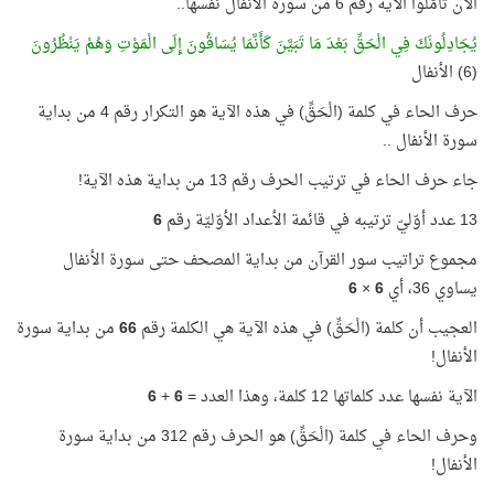
الآن تأمّلوا الآية رقم 6 من سورة الأنفال نفسها..
يُجَادِلُونَكَ فِي الْحَقِّ بَعْدَ مَا تَبَيَّنَ كَأَنَّمَا يُسَاقُونَ إِلَى الْمَوْتِ وَهُمْ يَنْظُرُونَ
(6) الأنفال
حرف الحاء في كلمة (الْحَقِّ) في هذه الآية هو التكرار رقم 4 من بداية
سورة الأنفال ..
جاء حرف الحاء في ترتيب الحرف رقم 13 من بداية هذه الآية!
13 عدد أوّليّ ترتيبه في قائمة الأعداد الأوّليّة رقم
6
مجموع تراتيب سور القرآن من بداية المصحف حتى سورة الأنفال
يساوي 36، أي
6
×
6
العجيب أن كلمة (الْحَقِّ) في هذه الآية هي الكلمة رقم
66
من بداية سورة
الأنفال!
الآية نفسها عدد كلماتها 12 كلمة، وهذا العدد =
6
+
6
وحرف الحاء في كلمة (الْحَقِّ) هو الحرف رقم 312 من بداية سورة
الأنفال!