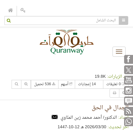
Toggle
navigation
عدد الزيارات:
19.8K
0 تعليقات
14 إعجابات
أسهم
536 تحميل
الجدال في الحق
إعداد:
الدكتور/ أحمد محمد زين المنّاوي
آخر تحديث:
30‏/03‏/2026 هـ 12-10-1447