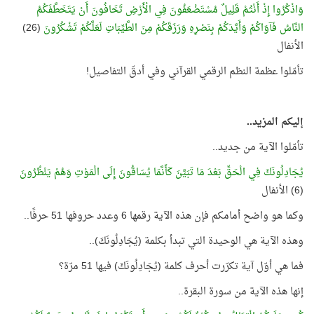
وَاذْكُرُوا إِذْ أَنْتُمْ قَلِيلٌ مُسْتَضْعَفُونَ فِي الْأَرْضِ تَخَافُونَ أَنْ يَتَخَطَّفَكُمُ
النَّاسُ فَآوَاكُمْ وَأَيَّدَكُمْ بِنَصْرِهِ وَرَزَقَكُمْ مِنَ الطَّيِّبَاتِ لَعَلَّكُمْ تَشْكُرُونَ
(26)
الأنفال
تأمّلوا عظمة النظم الرقمي القرآني وفي أدقّ التفاصيل!
إليكم المزيد..
تأمّلوا الآية من جديد..
يُجَادِلُونَكَ فِي الْحَقِّ بَعْدَ مَا تَبَيَّنَ كَأَنَّمَا يُسَاقُونَ إِلَى الْمَوْتِ وَهُمْ يَنْظُرُونَ
(6) الأنفال
وكما هو واضح أمامكم فإن هذه الآية رقمها 6 وعدد حروفها 51 حرفًا..
وهذه الآية هي الوحيدة التي تبدأ بكلمة (يُجَادِلُونَكَ)..
فما هي أوّل آية تكرّرت أحرف كلمة (يُجَادِلُونَكَ) فيها 51 مرّة؟
إنها هذه الآية من سورة البقرة..