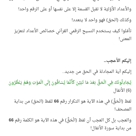
والأعداد الأوّليّة لا تقبل القسمة إلا على نفسها أو على الرقم واحد!
وكذلك (الحق) فهو واحد لا يتعدد!
تأمّلوا كيف يستخدم النسيج الرقمي القرآني خصائص الأعداد لتعزيز
المعنى!
إليكم الأعجب..
إليكم آية المجادلة في الحق من جديد..
يُجَادِلُونَكَ فِي الْحَقِّ بَعْدَ مَا تَبَيَّنَ كَأَنَّمَا يُسَاقُونَ إِلَى الْمَوْتِ وَهُمْ يَنْظُرُونَ
(6) الأنفال
لفظ (الْحَقِّ) في هذه الآية هو التكرار رقم
66
للفظ (الحق) من بداية
المصحف!
والعجب بل كل العجب أن لفظ (الْحَقِّ) في هذه الآية هو الكلمة رقم
66
من بداية سورة الأنفال!