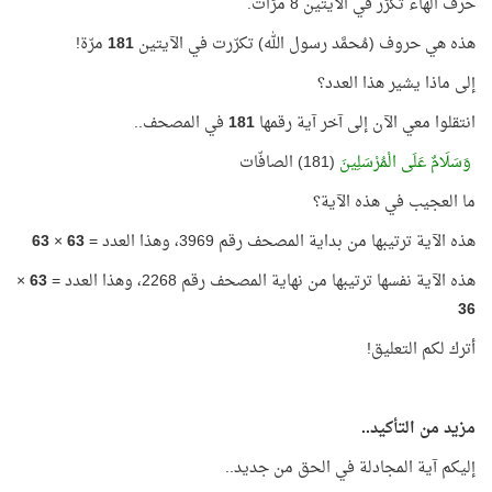
حرف الهاء تكرّر في الآيتين 8 مرّات.
هذه هي حروف (مُحمَّد رسول الله) تكرّرت في الآيتين
181
مرّة!
إلى ماذا يشير هذا العدد؟
انتقلوا معي الآن إلى آخر آية رقمها
181
في المصحف..
وَسَلَامٌ عَلَى الْمُرْسَلِينَ
(181) الصافّات
ما العجيب في هذه الآية؟
هذه الآية ترتيبها من بداية المصحف رقم 3969، وهذا العدد =
63
×
63
هذه الآية نفسها ترتيبها من نهاية المصحف رقم 2268، وهذا العدد =
63
×
36
أترك لكم التعليق!
مزيد من التأكيد..
إليكم آية المجادلة في الحق من جديد..