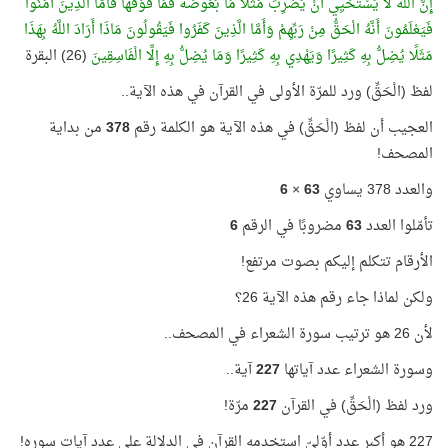
إِنَّ اللَّهَ لَا يَسْتَحْيِي أَنْ يَضْرِبَ مَثَلًا مَا بَعُوضَةً فَمَا فَوْقَهَا فَأَمَّا الَّذِينَ آمَنُوا
فَيَعْلَمُونَ أَنَّهُ الْحَقُّ مِنْ رَبِّهِمْ وَأَمَّا الَّذِينَ كَفَرُوا فَيَقُولُونَ مَاذَا أَرَادَ اللَّهُ بِهَذَا
مَثَلًا يُضِلُّ بِهِ كَثِيرًا وَيَهْدِي بِهِ كَثِيرًا وَمَا يُضِلُّ بِهِ إِلَّا الْفَاسِقِينَ
(26) البقرة
لفظ (الْحَقِّ) ورد للمرّة الأولى في القرآن في هذه الآية..
العجيب أن لفظ (الْحَقِّ) في هذه الآية هو الكلمة رقم
378
من بداية
المصحف!
والعدد 378 يساوي
63
×
6
تأمّلوا العدد
63
مضروبًا في الرقم
6
الأرقام تتكلم إليكم بصوت مرتفع!
ولكن لماذا جاء رقم هذه الآية 26؟
لأن 26 هو ترتيب سورة الشعراء في المصحف..
وسورة الشعراء عدد آياتها
227
آية..
ورد لفظ (الْحَقِّ) في القرآن
227
مرّة!
227 هو أكبر عدد أوّليّ استخدمه القرآن في الدلالة على عدد آيات سوره!