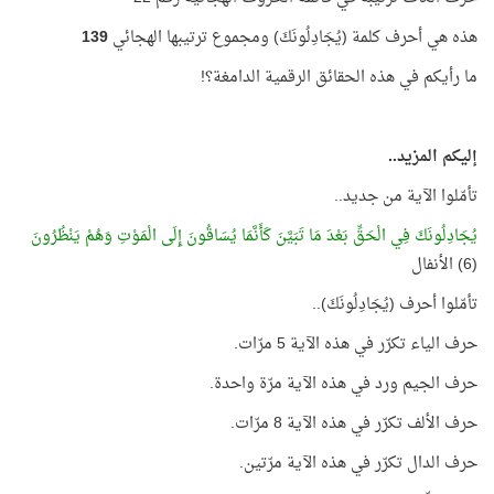
هذه هي أحرف كلمة (يُجَادِلُونَكَ) ومجموع ترتيبها الهجائي
139
ما رأيكم في هذه الحقائق الرقمية الدامغة؟!
إليكم المزيد..
تأمّلوا الآية من جديد..
يُجَادِلُونَكَ فِي الْحَقِّ بَعْدَ مَا تَبَيَّنَ كَأَنَّمَا يُسَاقُونَ إِلَى الْمَوْتِ وَهُمْ يَنْظُرُونَ
(6) الأنفال
تأمّلوا أحرف (يُجَادِلُونَكَ)..
حرف الياء تكرّر في هذه الآية 5 مرّات.
حرف الجيم ورد في هذه الآية مرّة واحدة.
حرف الألف تكرّر في هذه الآية 8 مرّات.
حرف الدال تكرّر في هذه الآية مرّتين.