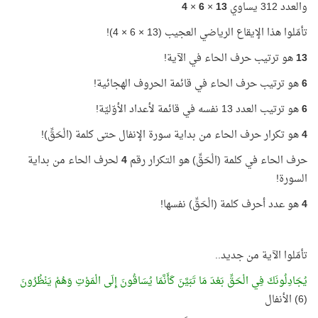
والعدد 312 يساوي
13
×
6
×
4
تأمّلوا هذا الإيقاع الرياضي العجيب (13 × 6 × 4)!
13
هو ترتيب حرف الحاء في الآية!
6
هو ترتيب حرف الحاء في قائمة الحروف الهجائية!
6
هو ترتيب العدد 13 نفسه في قائمة لأعداد الأوّليّة!
4
هو تكرار حرف الحاء من بداية سورة الإنفال حتى كلمة (الْحَقِّ)!
حرف الحاء في كلمة (الْحَقِّ) هو التكرار رقم
4
لحرف الحاء من بداية
السورة!
4
هو عدد أحرف كلمة (الْحَقِّ) نفسها!
تأمّلوا الآية من جديد..
يُجَادِلُونَكَ فِي الْحَقِّ بَعْدَ مَا تَبَيَّنَ كَأَنَّمَا يُسَاقُونَ إِلَى الْمَوْتِ وَهُمْ يَنْظُرُونَ
(6) الأنفال