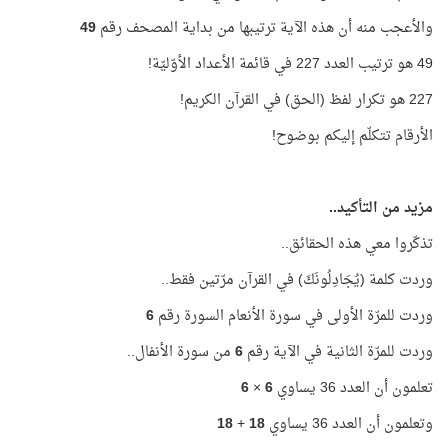
والأعجب منه أن هذه الآية ترتيبها من بداية المصحف رقم
49
49 هو ترتيب العدد 227 في قائمة الأعداد الأوّليّة!
227 هو تكرار لفظ (الحق) في القرآن الكريم!
الأرقام تتكلّم إليكم بوضوح!
مزيد من التأكيد..
تذكّروا معي هذه الحقائق..
وردت كلمة (يُجَادِلُونَكَ) في القرآن مرّتين فقط..
وردت للمرّة الأولى في سورة الأنعام السورة رقم
6
وردت للمرّة الثانية في الآية رقم
6
من سورة الأنفال..
تعلمون أن العدد 36 يساوي
6
×
6
وتعلمون أن العدد 36 يساوي
18
+
18