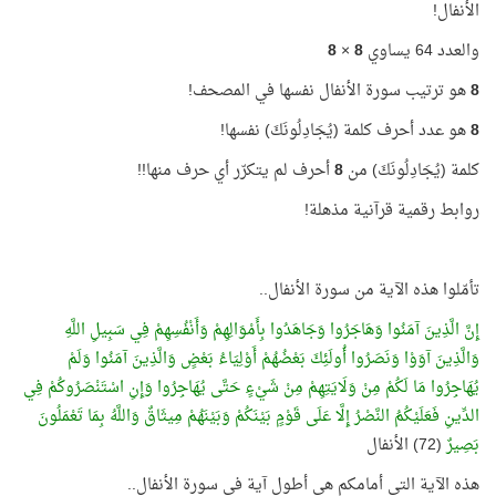
الأنفال!
والعدد 64 يساوي
8
×
8
8
هو ترتيب سورة الأنفال نفسها في المصحف!
8
هو عدد أحرف كلمة (يُجَادِلُونَكَ) نفسها!
كلمة (يُجَادِلُونَكَ) من
8
أحرف لم يتكرّر أي حرف منها!!
روابط رقمية قرآنية مذهلة!
تأمّلوا هذه الآية من سورة الأنفال..
إِنَّ الَّذِينَ آمَنُوا وَهَاجَرُوا وَجَاهَدُوا بِأَمْوَالِهِمْ وَأَنْفُسِهِمْ فِي سَبِيلِ اللَّهِ
وَالَّذِينَ آوَوْا وَنَصَرُوا أُولَئِكَ بَعْضُهُمْ أَوْلِيَاءُ بَعْضٍ وَالَّذِينَ آمَنُوا وَلَمْ
يُهَاجِرُوا مَا لَكُمْ مِنْ وَلَايَتِهِمْ مِنْ شَيْءٍ حَتَّى يُهَاجِرُوا وَإِنِ اسْتَنْصَرُوكُمْ فِي
الدِّينِ فَعَلَيْكُمُ النَّصْرُ إِلَّا عَلَى قَوْمٍ بَيْنَكُمْ وَبَيْنَهُمْ مِيثَاقٌ وَاللَّهُ بِمَا تَعْمَلُونَ
بَصِيرٌ
(72) الأنفال
هذه الآية التي أمامكم هي أطول آية في سورة الأنفال..