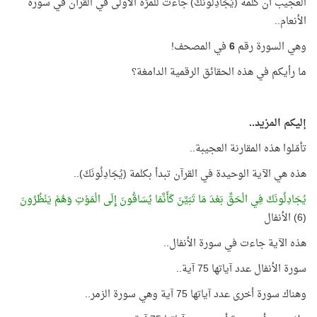
العجيب أن كلمة (يُجَادِلُونَكَ) جاءت للمرّة الأولى في القرآن في سورة
الأنعام..
وهي السورة رقم
6
في المصحف!
ما رأيكم في هذه الحقائق الرقمية الدامغة؟
إليكم المزيد..
تأمّلوا هذه المقارنة العجيبة..
هذه هي الآية الوحيدة في القرآن تبدأ بكلمة (يُجَادِلُونَكَ)..
يُجَادِلُونَكَ فِي الْحَقِّ بَعْدَ مَا تَبَيَّنَ كَأَنَّمَا يُسَاقُونَ إِلَى الْمَوْتِ وَهُمْ يَنْظُرُونَ
(6) الأنفال
هذه الآية جاءت في سورة الأنفال..
سورة الأنفال عدد آياتها 75 آية..
وهناك سورة أخرى عدد آياتها 75 آية وهي سورة الزمر..