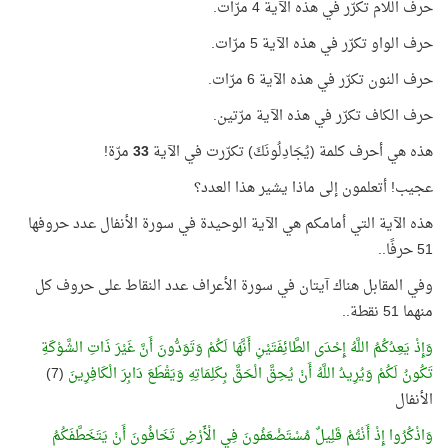
حرف اللّام تكرّر في هذه الآية 4 مرّات.
حرف الواو تكرّر في هذه الآية 5 مرّات.
حرف النون تكرّر في هذه الآية 6 مرّات.
حرف الكاف تكرّر في هذه الآية مرّتين.
هذه هي أحرف كلمة (يُجَادِلُونَكَ) تكرّرت في الآية
33
مرّة!
عجيب! أتعلمون إلى ماذا يشير هذا العدد؟
هذه الآية التي أمامكم هي الآية الوحيدة في سورة الأنفال عدد حروفها
51 حرفًا..
وفي المقابل هناك آيتان في سورة الأعراف عدد النقاط على حروف كل
منهما 51 نقطة..
وَإِذْ يَعِدُكُمُ اللَّهُ إِحْدَى الطَّائِفَتَيْنِ أَنَّهَا لَكُمْ وَتَوَدُّونَ أَنَّ غَيْرَ ذَاتِ الشَّوْكَةِ
تَكُونُ لَكُمْ وَيُرِيدُ اللَّهُ أَنْ يُحِقَّ الْحَقَّ بِكَلِمَاتِهِ وَيَقْطَعَ دَابِرَ الْكَافِرِينَ
(7)
الأنفال
وَاذْكُرُوا إِذْ أَنْتُمْ قَلِيلٌ مُسْتَضْعَفُونَ فِي الْأَرْضِ تَخَافُونَ أَنْ يَتَخَطَّفَكُمُ