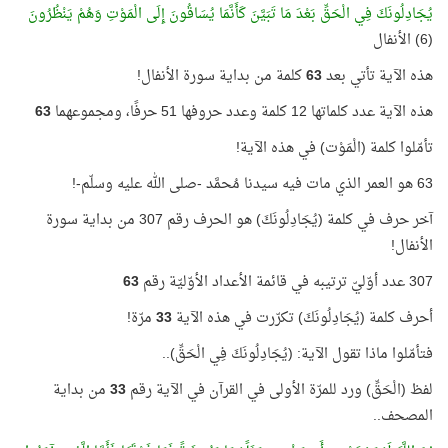
يُجَادِلُونَكَ فِي الْحَقِّ بَعْدَ مَا تَبَيَّنَ كَأَنَّمَا يُسَاقُونَ إِلَى الْمَوْتِ وَهُمْ يَنْظُرُونَ
(6) الأنفال
هذه الآية تأتي بعد
63
كلمة من بداية سورة الأنفال!
هذه الآية عدد كلماتها 12 كلمة وعدد حروفها 51 حرفًا، ومجموعهما
63
تأمّلوا كلمة (الْمَوْت) في هذه الآية!
63 هو العمر الذي مات فيه سيدنا مُحمَّد -صلى الله عليه وسلّم-!
آخر حرف في كلمة (يُجَادِلُونَكَ) هو الحرف رقم 307 من بداية سورة
الأنفال!
307 عدد أوّليّ ترتيبه في قائمة الأعداد الأوّليّة رقم
63
أحرف كلمة (يُجَادِلُونَكَ) تكرّرت في هذه الآية
33
مرّة!
فتأمّلوا ماذا تقول الآية: (يُجَادِلُونَكَ فِي الْحَقِّ)..
لفظ (الْحَقِّ) ورد للمرّة الأولى في القرآن في الآية رقم
33
من بداية
المصحف..