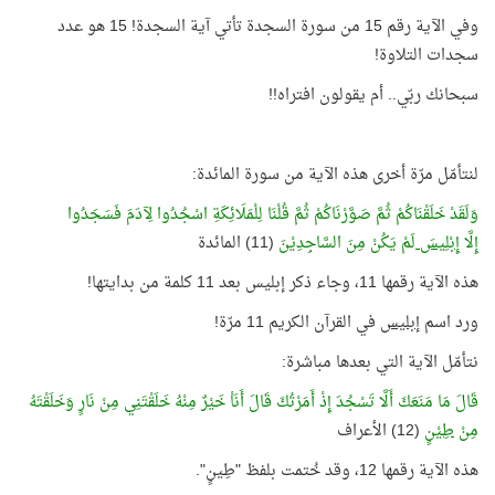
وفي الآية رقم 15 من سورة السجدة تأتي آية السجدة! 15 هو عدد
سجدات التلاوة!
سبحانك ربّي.. أم يقولون افتراه!!
لنتأمّل مرّة أخرى هذه الآية من سورة المائدة:
وَلَقَدْ خَلَقْنَاكُمْ ثُمَّ صَوَّرْنَاكُمْ ثُمَّ قُلْنَا لِلْمَلَائِكَةِ اسْجُدُوا لِآدَمَ فَسَجَدُوا
إِلَّا
إِبْلِيسَ
لَمْ يَكُنْ مِنَ السَّاجِدِيْنَ
(11) المائدة
هذه الآية رقمها 11، وجاء ذكر إبليس بعد 11 كلمة من بدايتها!
ورد اسم
إبليس
في القرآن الكريم 11 مرّة!
نتأمّل الآية التي بعدها مباشرة:
قَالَ مَا مَنَعَكَ أَلَّا تَسْجُدَ إِذْ أَمَرْتُكَ قَالَ أَنَاْ خَيْرٌ مِنْهُ خَلَقْتَنِي مِنْ نَارٍ وَخَلَقْتَهُ
مِنْ
طِيْنٍ
(12) الأعراف
هذه الآية رقمها 12، وقد خُتمت بلفظ "طِينٍ".