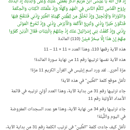
إِذْ قَالَ اللَّهُ يَا عِيْسَى ابْنَ مَرْيَمَ اذْكُرْ نِعْمَتِي عَلَيْكَ وَعَلَى وَالِدَتِكَ إِذْ أَيَّدْتُكَ
بِرُوْحِ الْقُدُسِ تُكَلِّمُ النَّاسَ فِي الْمَهْدِ وَكَهْلًا وَإِذْ عَلَّمْتُكَ الْكِتَابَ وَالْحِكْمَةَ
وَالتَّوْرَاةَ وَالْإِنْجِيْلَ وَإِذْ تَخْلُقُ مِنَ
الطِّيْنِ
كَهَيْئَةِ الطَّيْرِ بِإِذْنِي فَتَنْفُخُ فِيْهَا
فَتَكُوْنُ طَيْرًا بِإِذْنِي وَتُبْرِئُ الْأَكْمَهَ وَالْأَبْرَصَ بِإِذْنِي وَإِذْ تُخْرِجُ الْمَوْتَى
بِإِذْنِي وَإِذْ كَفَفْتُ بَنِي إِسْرَائِيْلَ عَنْكَ إِذْ جِئْتَهُمْ بِالْبَيِّنَاتِ فَقَالَ الَّذِيْنَ كَفَرُوا
مِنْهُمْ إِنْ هَذَا إِلَّا سِحْرٌ مُبِيْنٌ
(110) المائدة
هذه الآية رقمها 110، وهذا العدد = 11 × 11 – 11
هذه الآية نفسها ترتيبها رقم 11 من نهاية سورة المائدة!
مرّة أخرى.. لقد ورد اسم إبليس في القرآن الكريم 11 مرّة!
تأمّل موقع كلمة "الطِّينِ" في هذه الآية!
جاء ترتيبها رقم 31 من بداية الآية، وهذا العدد أوّليّ ترتيبه في قائمة
الأعداد الأوّليّة رقم 11
جاء ترتيبها رقم 34 من نهاية الآية، وهذا هو عدد السجدات المفروضة
في اليوم واللَّيلة!
تأمّل كيف جاءت كلمة "الطِّينِ" في ترتيب الكلمة رقم 31 من بداية الآية،