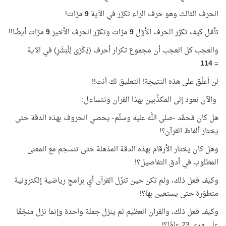
الحرف الثالث وهو حرف الراء تكرّر في الآية
9
مرّات!
تأمّل كيف تكرّر الحرف الأوّل
9
مرّات وتكرّر الحرف الأخير
9
مرّات أيضًا!!
والعجب كل العجب أن مجموع تكرار أحرف (ذِكْرَى لِلْبَشَرِ) في الآية
114
=
لن أعلّق على هذه النتيجة! التعليق لك أنت!!
والآن نعود إلى المكذِّبين بهذا القرآن ونتساءل:
هل كان مُحمَّد -صلى الله عليه وسلّم- يحصي الحروف بهذه الدقة حتى
يختار ألفاظ القرآن؟!
وهل كان يختار الأرقام بهذه الدقة المذهلة حتى تنسجم مع المعنى
المطلوب في أدق التفاصيل؟!
وكيف فعل ذلك، ولم تكن حين تنزّل القرآن أي برامج رياضية إلكترونية
متطوّرة حتى يستعين بها؟!
وكيف فعل ذلك، والقرآن العظيم لم ينزل جملة واحدة وإنما نزل منجّمًا
على مدى 23 عامًا؟!