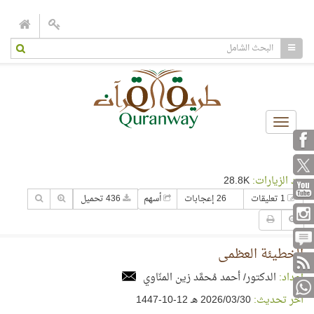
Toggle
navigation
عدد الزيارات:
28.8K
1 تعليقات
26 إعجابات
أسهم
436 تحميل
الخطيئة العظمى
إعداد:
الدكتور/ أحمد مُحمَّد زين المنّاوي
آخر تحديث:
30‏/03‏/2026 هـ 12-10-1447