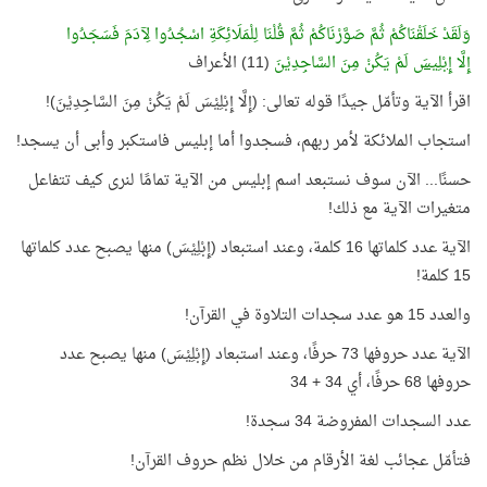
وَلَقَدْ خَلَقْنَاكُمْ ثُمَّ صَوَّرْنَاكُمْ ثُمَّ قُلْنَا لِلْمَلَائِكَةِ اسْجُدُوا لِآدَمَ فَسَجَدُوا
إِلَّا
إِبْلِيسَ
لَمْ يَكُنْ مِنَ السَّاجِدِيْنَ
(11) الأعراف
اقرأ الآية وتأمّل جيدًا قوله تعالى: (إِلَّا إِبْلِيْسَ لَمْ يَكُنْ مِنَ السَّاجِدِيْنَ)!
استجاب الملائكة لأمر ربهم، فسجدوا أما إبليس فاستكبر وأبى أن يسجد!
حسنًا... الآن سوف نستبعد اسم إبليس من الآية تمامًا لنرى كيف تتفاعل
متغيرات الآية مع ذلك!
الآية عدد كلماتها 16 كلمة، وعند استبعاد (إِبْلِيْسَ) منها يصبح عدد كلماتها
15 كلمة!
والعدد 15 هو عدد سجدات التلاوة في القرآن!
الآية عدد حروفها 73 حرفًا، وعند استبعاد (إِبْلِيْسَ) منها يصبح عدد
حروفها 68 حرفًا، أي 34 + 34
عدد السجدات المفروضة 34 سجدة!
فتأمّل عجائب لغة الأرقام من خلال نظم حروف القرآن!