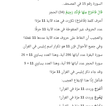
السورة رقم 15 في المصحف..
قَالَ فَاخْرُجْ مِنْهَا فَإِنَّكَ رَجِيْمٌ
(34) الحجر
أحرف كلمة (فَاخْرُجْ) تكرّرت في هذه الآية
11
مرّة!
عدد الحروف غير المنقوطة في هذه الآية
11
حرفًا.
والعجيب أن النقاط على حروف هذه الآية عددها
11
نقطة!
وفي جميع الأحوال فإن
11
هو تكرار اسم إبليس في القرآن.
سورة البقرة عدد آياتها 286 آية، وهذا العدد يساوي
11
× 26
سورة الحجر عدد آياتها 99 آية، وهذا العدد يساوي
11
× 9
وقد جاء ذكر إبليس في القرآن
11
مرّة!
فتأمّل إذًا هذا الإيقاع العجيب:
أَخْرَجَ
وردت
11
مرّة في القرآن!
يُخْرِجْ
وردت
11
مرّة في القرآن!