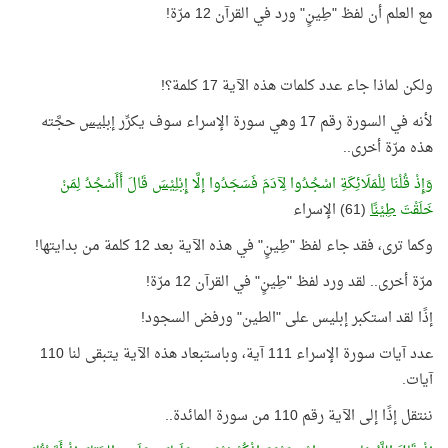
مع العلم أن لفظ "طِينٍ" ورد في القرآن 12 مرّة!
ولكن لماذا جاء عدد كلمات هذه الآية 17 كلمة؟!
لأنه في السورة رقم 17 وهي سورة الإسراء سوف يكرِّر
إبليس
حجَّته
هذه مرّة أخرى..
وَإِذْ قُلْنَا لِلْمَلَائِكَةِ اسْجُدُوا لِآدَمَ فَسَجَدُوا إلَّا
إِبْلِيْسَ
قَالَ أَأَسْجُدُ لِمَنْ
خَلَقْتَ
طِيْنًا
(61) الإسراء
وكما ترى، فقد جاء لفظ "طِينٍ" في هذه الآية بعد 12 كلمة من بدايتها!
مرّة أخرى.. لقد ورد لفظ "طِينٍ" في القرآن 12 مرّة!
إذًا لقد استكبر إبليس على "الطين" ورفض السجود!
عدد آيات سورة الإسراء 111 آية، وباستبعاد هذه الآية يتبقى لنا 110
آيات.
ننتقل إذًا إلى الآية رقم 110 من سورة المائدة..