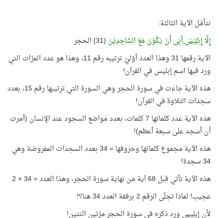
نتأمّل الآية الثالثة:
إِلَّا
إِبْلِيْسَ
أَبَى أَنْ يَكُوْنَ مَعَ السَّاجِدِيْنَ
(31) الحجر
الآية رقمها 31 وهذا العدد أوّليّ ترتيبه رقم 11، وهذا هو عدد المرّات التي
ورد فيها اسم إبليس في القرآن!
هذه الآية جاءت في سورة الحجر وهي السورة التي ترتيبها رقم 15، بعدد
سجدات التلاوة في القرآن!
هذه الآية عدد كلماتها 7 كلمات، بعدد مواضع السجود عند الإنسان (أمرت
أن أسجد على سبعة أعظم)!
هذه الآية مجموع كلماتها وحروفها = 34 بعدد السجدات المفروضة وهي
34 سجدة!
هذه الآية تأتي قبل 68 آية من نهاية سورة الحجر، وهذا العدد = 34 × 2
عجيب! لماذا تجلّى الرقم 2 برفقة العدد 34 هنا؟!
لأن
إبليس
ورد ذكره في سورة الحجر مرّتين اثنتين!