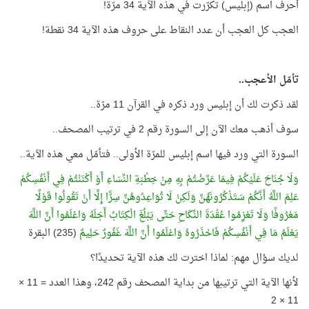
أحرف اسم (إبليس) تكرّرت في هذه الآية 34 مرّة!
العجب كل العجب أن عدد النقاط على حروف هذه الآية 34 نقطة!
تأمّل الأعجب..
لقد ذكرت لك أن إبليس ورد ذكره في القرآن 11 مرّة..
سوف أذهب معك الآن إلى السورة رقم 2 في ترتيب المصحف..
السورة التي ورد فيها اسم إبليس للمرّة الأولى.. فتأمّل معي هذه الآية..
وَلَا جُنَاحَ عَلَيْكُمْ فِيمَا عَرَّضْتُمْ بِهِ مِنْ خِطْبَةِ النِّسَاءِ أَوْ أَكْنَنْتُمْ فِي أَنْفُسِكُمْ
عَلِمَ اللَّهُ أَنَّكُمْ سَتَذْكُرُونَهُنَّ وَلَكِنْ لَا تُوَاعِدُوهُنَّ سِرًّا إِلَّا أَنْ تَقُولُوا قَوْلًا
مَعْرُوفًا وَلَا تَعْزِمُوا عُقْدَةَ النِّكَاحِ حَتَّى يَبْلُغَ الْكِتَابُ أَجَلَهُ وَاعْلَمُوا أَنَّ اللَّهَ
يَعْلَمُ مَا فِي أَنْفُسِكُمْ فَاحْذَرُوهُ وَاعْلَمُوا أَنَّ اللَّهَ غَفُورٌ حَلِيمٌ
(235) البقرة
لديك سؤال مهم: لماذا اخترت لك هذه الآية تحديدًا؟
لأنها الآية التي ترتيبها من بداية المصحف رقم 242، وهذا العدد = 11 ×
11 × 2