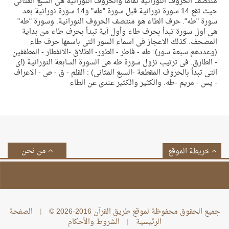
منتصف الحروف النورانية تماماً والحروف النورانية هى السبع المثانى
حيث تقع 14 سورة نورانية قبل سورة "طه" و14 سورة نورانية بعد
سورة "طه". حرف الطاء هو منتصف الحروف النورانية. وسورة "طه"
هى اول سورة تبدأ بحرف طاء وأول آية تبدأ بحرف طاء من بداية
المصحف. كذلك الاعجاز فى اسماء السور التى باسمها حرف طاء
(وعددهم سبعة سور): طه - فاطر - الطور- الطلاق -الانفطار - المطففين
- الطارق. فى ترتيب نزول سورة طه هى السورة السابعة النورانية (اى
التى تبدأ بالحروف المقطعة -السبع المثانى) : القلم - ق - ص - الاعراف
- يس - مريم -طه. والكثير والكثير عندى عن الطاء
من نحن
خريطة الموقع
جميع الحقوق محفوظة لموقع طريق القرآن 2016-2026 ©
|
الصفحة
الرئيسية
|
الشروط والأحكام