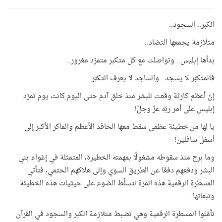
الكبر.. السجود..
متلازمة يجمعها التضاد..
بدأها إبليس.. وتواصلت مع كل متكبر متمرّد مغرور..
فالمتكبّر لا يسجد.. والساجد لا يعرف التكبّر..
إنّ أعظم كارثة وقعت للبشر منذ خلق آدم حتى اليوم كانت يوم تمرّد
إبليس على أمر ربّه عزّ وجلّ!
يا لها من خطيئة عظمى سقط معها الحاقد الأعظم والماكر الأكبر إلى
أسفل سافلين!
وما برح منذ سقوطه مشغولًا بمهمته الخطيرة، المتمثلة في إغواء بني
البشر ودفعهم دفعًا عن الطريق السوي وإلى هلاكهم الحتمي، فتأتي
المسطرة الرقمية هذه المرة لتسلِّط الضوء على حيثيات هذه الخطيئة
وتبعاتها..
تأمّلوا المسطرة الرقمية وهي تضبط متلازمة الكبر والسجود في القرآن