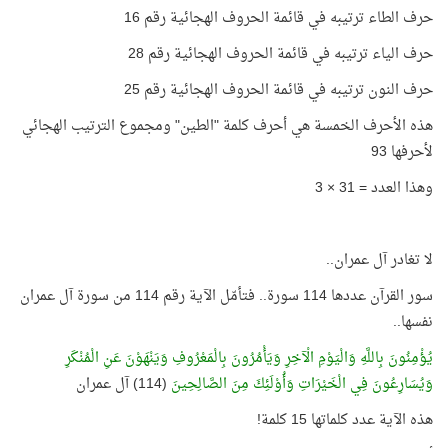
حرف الطاء ترتيبه في قائمة الحروف الهجائية رقم 16
حرف الياء ترتيبه في قائمة الحروف الهجائية رقم 28
حرف النون ترتيبه في قائمة الحروف الهجائية رقم 25
هذه الأحرف الخمسة هي أحرف كلمة "الطين" ومجموع الترتيب الهجائي
لأحرفها 93
وهذا العدد = 31 × 3
لا تغادر آل عمران..
سور القرآن عددها 114 سورة.. فتأمّل الآية رقم 114 من سورة آل عمران
نفسها..
يُؤْمِنُونَ بِاللَّهِ وَالْيَوْمِ الْآخِرِ وَيَأْمُرُونَ بِالْمَعْرُوفِ وَيَنْهَوْنَ عَنِ الْمُنْكَرِ
وَيُسَارِعُونَ فِي الْخَيْرَاتِ وَأُوْلَئِكَ مِنَ الصَّالِحِينَ
(114) آل عمران
هذه الآية عدد كلماتها 15 كلمة!