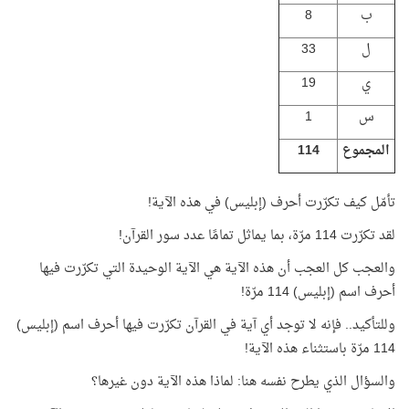
ب
8
ل
33
ي
19
س
1
المجموع
114
تأمّل كيف تكرّرت أحرف (إبليس) في هذه الآية
!
لقد تكرّرت 114 مرّة، بما يماثل تمامًا عدد سور القرآن!
والعجب كل العجب أن هذه الآية هي الآية الوحيدة التي تكرّرت فيها
أحرف اسم (إبليس) 114 مرّة!
وللتأكيد.. فإنه لا توجد أي آية في القرآن تكرّرت فيها أحرف اسم (إبليس)
114 مرّة باستثناء هذه الآية!
والسؤال الذي يطرح نفسه هنا: لماذا هذه الآية دون غيرها؟