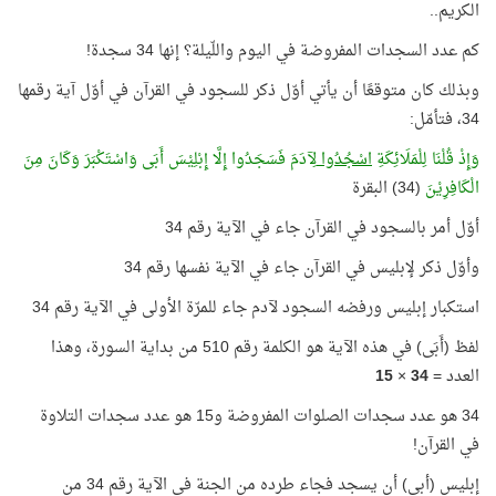
الكريم..
كم عدد السجدات المفروضة في اليوم واللّيلة؟ إنها 34 سجدة!
وبذلك كان متوقعًا أن يأتي أوّل ذكر للسجود في القرآن في أوّل آية رقمها
34، فتأمّل:
وَإِذْ قُلْنَا لِلْمَلَائِكَةِ
اسْجُدُوا
لِآدَمَ فَسَجَدُوا إِلَّا إِبْلِيْسَ أَبَى وَاسْتَكْبَرَ وَكَانَ مِنَ
الْكَافِرِيْنَ
(34) البقرة
أوّل أمر بالسجود في القرآن جاء في الآية رقم 34
وأوّل ذكر لإبليس في القرآن جاء في الآية نفسها رقم 34
استكبار إبليس ورفضه السجود لآدم جاء للمرّة الأولى في الآية رقم 34
لفظ (أَبَى) في هذه الآية هو الكلمة رقم 510 من بداية السورة، وهذا
العدد =
34
×
15
34 هو عدد سجدات الصلوات المفروضة و15 هو عدد سجدات التلاوة
في القرآن!
إبليس (أبى) أن يسجد فجاء طرده من الجنة في الآية رقم 34 من