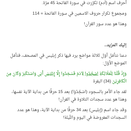
أحرف اسم (آدم) تكرّرت في سورة الفاتحة 45 مرّة.
ومجموع تكرار حروف الاسمين في سورة الفاتحة = 114
وهذا هو عدد سور القرآن!
إليك المزيد..
دعنا نتأمّل أوّل ثلاثة مواضع يرد فيها ذكر إبليس في المصحف، فتأمّل
الموضع الأوّل:
وَإِذْ قُلْنَا لِلْمَلَائِكَةِ
اسْجُدُوا
لِآدَمَ فَسَجَدُوا إِلَّا
إِبْلِيْسَ
أَبَى وَاسْتَكْبَرَ وَكَانَ مِنَ
الْكَافِرِيْنَ
(34) البقرة
لقد جاء الأمر بالسجود (اسْجُدُوْا) بعد 15 حرفًا من بداية الآية نفسها،
وهذا هو عدد سجدات التلاوة في القرآن!
وقد جاء اسم (إبليس) بعد 34 حرفًا من بداية الآية، وهذا هو عدد
السجدات المفروضة في اليوم واللّيلة!