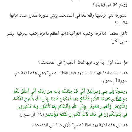
ورقم 34 من نهايتها!
السورة التي ترتيبها رقم 31 في المصحف وهي سورة لقمان، عدد آياتها
34 آية!
تأمّل عظمة الذاكرة الرقمية القرآنية! إنها أعظم ذاكرة رقمية يعرفها البشر
حتى الآن!
هل هذه أوّل آية يرد فيها لفظ "الطين" في المصحف؟
هناك آية سابقة لهذه الآية ورد فيها لفظ "الطين" وهي هذه الآية من
سورة آل عمران:
وَرَسُوْلًا إِلَى بَنِي إِسْرَائِيْلَ أَنِّي قَدْ جِئْتُكُمْ بِآيَةٍ مِنْ رَبِّكُمْ أَنِّي أَخْلُقُ لَكُمْ
مِنَ
الطِّيْنِ
كَهَيْئَةِ الطَّيْرِ فَأَنْفُخُ فِيْهِ فَيَكُوْنُ طَيْرًا بِإِذْنِ اللَّهِ وَأُبْرِئُ الْأَكْمَهَ
وَالْأَبْرَصَ وَأُحْيِي الْمَوْتَى بِإِذْنِ اللَّهِ وَأُنَبِّئُكُمْ بِمَا تَأْكُلُوْنَ وَمَا تَدَّخِرُوْنَ
فِي بُيُوْتِكُمْ إِنَّ فِي ذَلِكَ لآيَةً لَكُمْ إِنْ كُنْتُمْ مُؤْمِنِيْنَ
(49) آل عمران
هنا في هذه الآية يرد لفظ "طِينٍ" لأوّل مرة في المصحف!