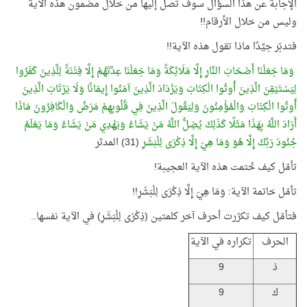
الإجابة عن هذا السؤال سوف تصل إليها من خلال مضمون هذه الآية
وليس من خلال الأرقام!!
فتدبّر جيِّدًا ماذا تقول هذه الآية!!
وَمَا جَعَلْنَا أَصْحَابَ النَّارِ إِلَّا مَلَائِكَةً وَمَا جَعَلْنَا عِدَّتَهُمْ إِلَّا فِتْنَةً لِلَّذِينَ كَفَرُوا
لِيَسْتَيْقِنَ الَّذِينَ أُوتُوا الْكِتَابَ وَيَزْدَادَ الَّذِينَ آمَنُوا إِيمَانًا وَلَا يَرْتَابَ الَّذِينَ
أُوتُوا الْكِتَابَ وَالْمُؤْمِنُونَ وَلِيَقُولَ الَّذِينَ فِي قُلُوبِهِمْ مَرَضٌ وَالْكَافِرُونَ مَاذَا
أَرَادَ اللَّهُ بِهَذَا مَثَلًا كَذَلِكَ يُضِلُّ اللَّهُ مَنْ يَشَاءُ وَيَهْدِي مَنْ يَشَاءُ وَمَا يَعْلَمُ
جُنُودَ رَبِّكَ إِلَّا هُوَ وَمَا هِيَ إِلَّا ذِكْرَى لِلْبَشَرِ
(31) المدثر
تأمّل كيف خُتمت هذه الآية العجيبة!
تأمّل خاتمة الآية: وَمَا هِيَ إِلَّا ذِكْرَى لِلْبَشَرِ!!
فتأمّل كيف تكرّرت أحرف آخر كلمتين (ذِكْرَى لِلْبَشَرِ) في الآية نفسها..
الحرف
تكراره في الآية
ذ
9
ك
9