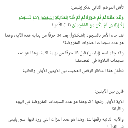
تأمّل الموضع الثاني لذكر إبليس:
وَلَقَدْ خَلَقْنَاكُمْ ثُمَّ صَوَّرْنَاكُمْ ثُمَّ قُلْنَا لِلْمَلَائِكَةِ
اسْجُدُوا
لِآدَمَ فَسَجَدُوا
إِلَّا
إِبْلِيْسَ
لَمْ يَكُنْ مِنَ السَّاجِدِيْنَ
(11) الأعراف
لقد جاء الأمر بالسجود (اسْجُدُواْ) بعد 34 حرفًا من بداية هذه الآية، وهذا
هو عدد سجدات الصلوات المفروضة!
وقد جاء اسم (إبليس) قبل 15 حرفًا من نهاية الآية، وهذا هو عدد
سجدات التلاوة في المصحف!
فتأمّل هذا التناظر الرقمي العجيب بين الآيتين الأولى والثانية!
قارن بين الآيتين:
الآية الأولى رقمها 34، وهذا هو عدد السجدات المفروضة في اليوم
واللّيلة!
والآية الثانية رقمها 11، وهذا هو عدد المرّات التي ورد فيها اسم إبليس
في القرآن!