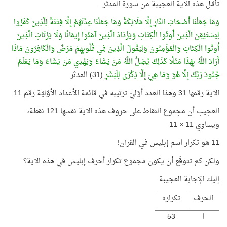
تأمّل هذه الآية العجيبة من سورة المدثر..
وَمَا جَعَلْنَا أَصْحَابَ النَّارِ إِلَّا مَلَائِكَةً وَمَا جَعَلْنَا عِدَّتَهُمْ إِلَّا فِتْنَةً لِلَّذِينَ كَفَرُوا
لِيَسْتَيْقِنَ الَّذِينَ أُوتُوا الْكِتَابَ وَيَزْدَادَ الَّذِينَ آمَنُوا إِيمَانًا وَلَا يَرْتَابَ الَّذِينَ
أُوتُوا الْكِتَابَ وَالْمُؤْمِنُونَ وَلِيَقُولَ الَّذِينَ فِي قُلُوبِهِمْ مَرَضٌ وَالْكَافِرُونَ مَاذَا
أَرَادَ اللَّهُ بِهَذَا مَثَلًا كَذَلِكَ يُضِلُّ اللَّهُ مَنْ يَشَاءُ وَيَهْدِي مَنْ يَشَاءُ وَمَا يَعْلَمُ
جُنُودَ رَبِّكَ إِلَّا هُوَ وَمَا هِيَ إِلَّا ذِكْرَى لِلْبَشَرِ
(31) المدثر
الآية رقمها 31 وهذا العدد أوّليّ ترتيبه في قائمة الأعداد الأوّليّة رقم 11
العجيب أن مجموع النقاط على حروف هذه الآية نفسها 121 نقطة،
ويساوي 11 × 11
11 هو تكرار اسم إبليس في القرآن!
ولكن كم تتوقّع أن يكون مجموع تكرار أحرف إبليس في هذه الآية؟
إليك الإجابة العجيبة..
الحرف
تكراره
ا
53