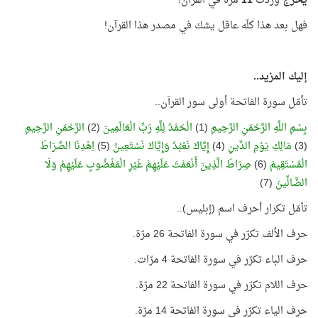
يَخْرُجْ
وردت
11
مرّة في القرآن!
فهل بعد هذا كلّه عاقل يشك في مصدر هذا القرآن!
إليك المزيد..
تأمّل سورة الفاتحة أولى سور القرآن..
بِسْمِ اللَّهِ الرَّحْمَنِ الرَّحِيمِ
(1)
الْحَمْدُ لِلَّهِ رَبِّ الْعَالَمِينَ
(2)
الرَّحْمَنِ الرَّحِيمِ
(3)
مَالِكِ يَوْمِ الدِّينِ
(4)
إِيَّاكَ نَعْبُدُ وَإِيَّاكَ نَسْتَعِينُ
(5)
اِهْدِنَا الصِّرَاطَ
الْمُسْتَقِيمَ
(6)
صِرَاطَ الَّذِينَ أَنْعَمْتَ عَلَيْهِمْ غَيْرِ الْمَغْضُوبِ عَلَيْهِمْ وَلَا
الضَّالِّينَ
(7)
تأمّل تكرار أحرف اسم (إبليس)..
حرف الألف تكرّر في سورة الفاتحة 26 مرّة.
حرف الباء تكرّر في سورة الفاتحة 4 مرّات.
حرف اللام تكرّر في سورة الفاتحة 22 مرّة.
حرف الياء تكرّر في سورة الفاتحة 14 مرّة.