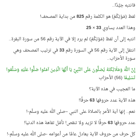
فانتبه جيِّدًا..
لفظ (مَوْتِكُمْ) هو الكلمة رقم
825
من بداية المصحف!
وهذا العدد يساوي
33
×
25
انتبه إلى أن لفظ (مَوْتِكُمْ) لم يرد إلا في الآية رقم 56 من سورة البقرة..
انتقل إلى الآية رقم 56 في السورة رقم
33
في ترتيب المصحف وهي
سورة الأحزاب..
إِنَّ اللَّهَ وَمَلَائِكَتَهُ يُصَلُّونَ عَلَى النَّبِيِّ يَا أَيُّهَا الَّذِينَ آمَنُوا صَلُّوا عَلَيْهِ وَسَلِّمُوا
تَسْلِيمًا
(56) الأحزاب
ما العجيب في هذه الآية؟
هذه الآية عدد حروفها
63
حرفًا!
نعم.. إنها آية الأمر بالصلاة على النبي –صلى الله عليه وسلّم-!
عدد حروفها
63
حرفًا لا تزيد ولا تنقص! تأمّل تفاهة هذه الدنيا!
كل حرف من حروف الآية يعادل عامًا من أعوامه -صلى الله عليه وسلّم-!