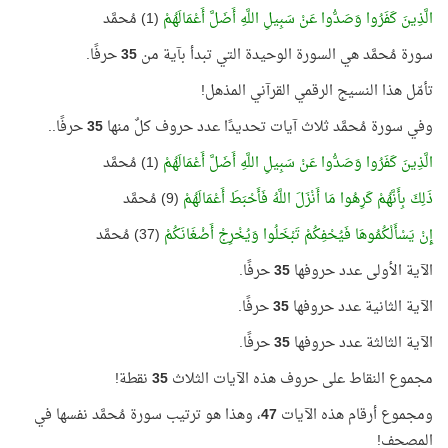
الَّذِينَ كَفَرُوا وَصَدُّوا عَنْ سَبِيلِ اللَّهِ أَضَلَّ أَعْمَالَهُمْ
(1) مُحمَّد
سورة مُحمَّد هي السورة الوحيدة التي تبدأ بآية من
35
حرفًا.
تأمّل هذا النسيج الرقمي القرآني المذهل!
وفي سورة مُحمَّد ثلاث آيات تحديدًا عدد حروف كلٌ منها
35
حرفًا..
الَّذِينَ كَفَرُوا وَصَدُّوا عَنْ سَبِيلِ اللَّهِ أَضَلَّ أَعْمَالَهُمْ
(1) مُحمَّد
ذَلِكَ بِأَنَّهُمْ كَرِهُوا مَا أَنْزَلَ اللَّهُ فَأَحْبَطَ أَعْمَالَهُمْ
(9) مُحمَّد
إِنْ يَسْأَلْكُمُوهَا فَيُحْفِكُمْ تَبْخَلُوا وَيُخْرِجْ أَضْغَانَكُمْ
(37) مُحمَّد
الآية الأولى عدد حروفها
35
حرفًا.
الآية الثانية عدد حروفها
35
حرفًا.
الآية الثالثة عدد حروفها
35
حرفًا.
مجموع النقاط على حروف هذه الآيات الثلاث
35
نقطة!
ومجموع أرقام هذه الآيات
47
، وهذا هو ترتيب سورة مُحمَّد نفسها في
المصحف!