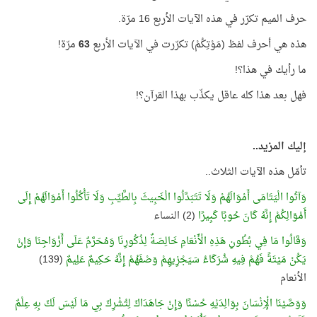
حرف الميم تكرّر في هذه الآيات الأربع 16 مرّة.
هذه هي أحرف لفظ (مَوْتِكُمْ) تكرّرت في الآيات الأربع
63
مرّة!
ما رأيك في هذا؟!
فهل بعد هذا كله عاقل يكذّب بهذا القرآن؟!
إليك المزيد..
تأمّل هذه الآيات الثلاث..
وَآتُوا الْيَتَامَى أَمْوَالَهُمْ وَلَا تَتَبَدَّلُوا الْخَبِيثَ بِالطَّيِّبِ وَلَا تَأْكُلُوا أَمْوَالَهُمْ إِلَى
أَمْوَالِكُمْ إِنَّهُ كَانَ حُوبًا كَبِيرًا
(2) النساء
وَقَالُوا مَا فِي بُطُونِ هَذِهِ الْأَنْعَامِ خَالِصَةٌ لِذُكُورِنَا وَمُحَرَّمٌ عَلَى أَزْوَاجِنَا وَإِنْ
يَكُنْ مَيْتَةً فَهُمْ فِيهِ شُرَكَاءُ سَيَجْزِيهِمْ وَصْفَهُمْ إِنَّهُ حَكِيمٌ عَلِيمٌ
(139)
الأنعام
وَوَصَّيْنَا الْإِنْسَانَ بِوَالِدَيْهِ حُسْنًا وَإِنْ جَاهَدَاكَ لِتُشْرِكَ بِي مَا لَيْسَ لَكَ بِهِ عِلْمٌ