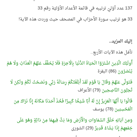
137 عدد أوّليّ ترتيبه في قائمة الأعداد الأوّليّة رقم 33
33 هو ترتيب سورة الأحزاب في المصحف حيث وردت هذه الآية!
إليك المزيد..
تأمّل هذه الآيات الأربع..
أُولَئِكَ الَّذِينَ اشْتَرَوُا الْحَيَاةَ الدُّنْيَا بِالْآخِرَةِ فَلَا يُخَفَّفُ عَنْهُمُ الْعَذَابُ وَلَا هُمْ
يُنْصَرُونَ
(86) البقرة
فَتَوَلَّى عَنْهُمْ وَقَالَ يَا قَوْمِ لَقَدْ أَبْلَغْتُكُمْ رِسَالَةَ رَبِّي وَنَصَحْتُ لَكُمْ وَلَكِنْ لَا
تُحِبُّونَ النَّاصِحِينَ
(79) الأعراف
قَالُوا يَا أَيُّهَا الْعَزِيزُ إِنَّ لَهُ أَبًا شَيْخًا كَبِيرًا فَخُذْ أَحَدَنَا مَكَانَهُ إِنَّا نَرَاكَ مِنَ
الْمُحْسِنِينَ
(78) يوسف
وَمِنْ آيَاتِهِ خَلْقُ السَّمَاوَاتِ وَالْأَرْضِ وَمَا بَثَّ فِيهِمَا مِنْ دَابَّةٍ وَهُوَ عَلَى
جَمْعِهِمْ إِذَا يَشَاءُ قَدِيرٌ
(29) الشورى