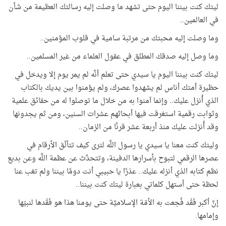
ليتك كنت بيننا اليوم حتى تشهد ما وصلت إليه رسالتك العظيمة من شأن
في العالمين..
وما وصلت إليه محبتك من مرتبة سامية في قلوب المؤمنين..
وما وصل إليه صدقك المطلق في عقول العلماء من غير المسلمين..
ليتك كنت بيننا اليوم يا سيدي حتى تعلم أنَّه لم يمر يوم إلا ويدخل في
حظيرة أمتك أناس لم يشهدوا عصرك، ولم يؤمنوا بين يديك بالكتاب
الذي أُنزل عليك.. وإنما آمنوا به من خلال ما توصلوا له من حقائق علمية
وثوابت رقمية استغرقت فيها أبحاثهم عشرات السنين، ومن ثم يجدونها
وقد أُنزلت عليك منذ أربعة عشر قرنًا من الزمان..
وليتك كنت معنا يا سيدي يا رسول اللَّه لترى كيف تتألّق الأرقام في
عصرها الرقمي لتبوح بأسرارها الدفينة، وتتحدَّث عن عظمة اللَّه وعن بديع
نظم كتابه الذي أنزله عليك.. عذرًا يا حبيبي أنت دومًا بيننا ولم تغب عنا
لحظة حتى أستهل كلماتي بعبارة ليتك كنت بيننا..
إنَّ أكبر فَقْد فُجعت به الأمّة الإسلاميَّة حتى يومنا هذا هو فَقْدها لنبيّها
وإمامها.