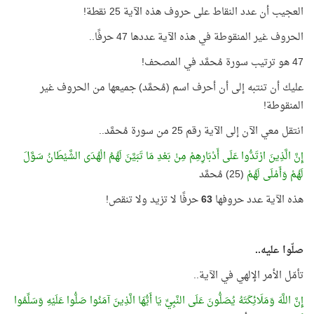
العجيب أن عدد النقاط على حروف هذه الآية 25 نقطة!
الحروف غير المنقوطة في هذه الآية عددها 47 حرفًا..
47 هو ترتيب سورة مُحمَّد في المصحف!
عليك أن تنتبه إلى أن أحرف اسم (مُحمَّد) جميعها من الحروف غير
المنقوطة!
انتقل معي الآن إلى الآية رقم 25 من سورة مُحمَّد..
إِنَّ الَّذِينَ ارْتَدُّوا عَلَى أَدْبَارِهِمْ مِنْ بَعْدِ مَا تَبَيَّنَ لَهُمُ الْهُدَى الشَّيْطَانُ سَوَّلَ
لَهُمْ وَأَمْلَى لَهُمْ
(25) مُحمَّد
هذه الآية عدد حروفها
63
حرفًا لا تزيد ولا تنقص!
صلّوا عليه..
تأمّل الأمر الإلهي في الآية..
إِنَّ اللَّهَ وَمَلَائِكَتَهُ يُصَلُّونَ عَلَى النَّبِيِّ يَا أَيُّهَا الَّذِينَ آمَنُوا صَلُّوا عَلَيْهِ وَسَلِّمُوا