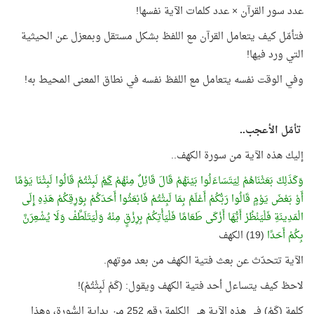
عدد سور القرآن × عدد كلمات الآية نفسها!
فتأمّل كيف يتعامل القرآن مع اللفظ بشكل مستقل وبمعزل عن الحيثية
التي ورد فيها!
وفي الوقت نفسه يتعامل مع اللفظ نفسه في نطاق المعنى المحيط به!
تأمّل الأعجب..
إليك هذه الآية من سورة الكهف..
وَكَذَلِكَ بَعَثْنَاهُمْ لِيَتَسَاءَلُوا بَيْنَهُمْ قَالَ قَائِلٌ مِنْهُمْ
كَمْ
لَبِثْتُمْ قَالُوا لَبِثْنَا يَوْمًا
أَوْ بَعْضَ يَوْمٍ قَالُوا رَبُّكُمْ أَعْلَمُ بِمَا لَبِثْتُمْ فَابْعَثُوا أَحَدَكُمْ بِوَرِقِكُمْ هَذِهِ إِلَى
الْمَدِينَةِ فَلْيَنْظُرْ أَيُّهَا أَزْكَى طَعَامًا فَلْيَأْتِكُمْ بِرِزْقٍ مِنْهُ وَلْيَتَلَطَّفْ وَلَا يُشْعِرَنَّ
بِكُمْ أَحَدًا
(19) الكهف
الآية تتحدّث عن بعث فتية الكهف من بعد موتهم.
لاحظ كيف يتساءل أحد فتية الكهف ويقول: (كَمْ لَبِثْتُمْ)!
كلمة (كَمْ) في هذه الآية هي الكلمة رقم 252 من بداية السُّورة، وهذا