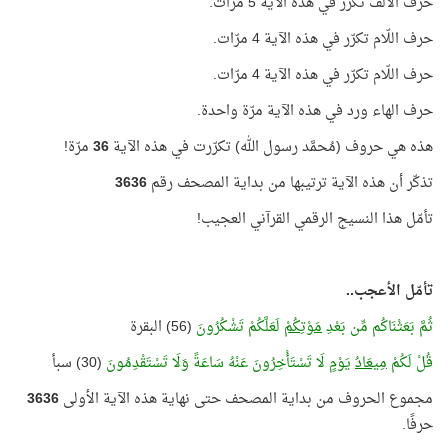
حرف الألف تكرّر في هذه الآية 5 مرّات.
حرف اللّام تكرّر في هذه الآية 4 مرّات.
حرف اللّام تكرّر في هذه الآية 4 مرّات.
حرف الهاء ورد في هذه الآية مرّة واحدة.
هذه هي حروف (مُحمَّد رسول الله) تكرّرت في هذه الآية
36
مرّة!
تذكّر أن هذه الآية ترتيبها من بداية المصحف رقم
3636
تأمّل هذا النسيج الرقمي القرآني العجيب!
تأمّل الأعجب..
ثُمَّ بَعَثْنَاكُم مِّن بَعْدِ
مَوْتِكُمْ
لَعَلَّكُمْ تَشْكُرُونَ
(56) البقرة
قُلْ لَكُمْ
مِيعَادُ
يَوْمٍ لَا تَسْتَأْخِرُونَ عَنْهُ سَاعَةً وَلَا تَسْتَقْدِمُونَ
(30) سبأ
مجموع الحروف من بداية المصحف حتى نهاية هذه الآية الأولى
3636
حرفًا.