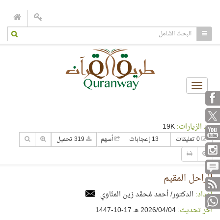
Toggle
navigation
عدد الزيارات:
19K
0 تعليقات
13 إعجابات
أسهم
319 تحميل
الراحل المقيم
إعداد:
الدكتور/ أحمد مُحمَّد زين المنّاوي
آخر تحديث:
04‏/04‏/2026 هـ 17-10-1447