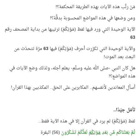
مَنْ رتَّب هذه الآيات بهذه الطريقة المحكمة؟!
ومن وضعها في هذه المواضع المحسوبة بدقَّة؟!
الآية الوحيدة التي ورد فيها لفظ (مَوْتِكُمْ) ترتيبها من بداية المصحف رقم
63
والآية الوحيدة التي تكرّرت أحرف (مَوْتِكُمْ) فيها
63
مرّة تتحدّث عن
البعث بعد الموت!
هل كان النبي -صلى الله عليه وسلّم- يعلم أجله، ولذلك وضع الآيات في
هذه المواضع؟!
أسأل المعاندين لأنفسهم.. المكابرين على الحق.. المكذبين بهذا القرآن!
تأمّل جيّدًا..
لفظ (مَوْتِكُمْ) لم يرد في القرآن إلا في هذه الآية فقط..
ثُمَّ بَعَثْنَاكُم مِّن بَعْدِ
مَوْتِكُمْ
لَعَلَّكُمْ تَشْكُرُونَ
(56) البقرة