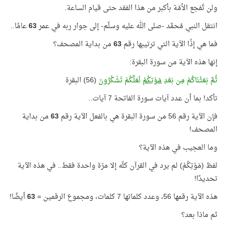
ولن تُفجع الأمّة بأكبر من هذا الفقد حتى قيام الساعة.
انتقل النبي مُحمَّد -صلى الله عليه وسلّم- إلى جوار ربه في عمر
63
عامًا..
فما هي إذًا الآية التي ترتيبها رقم
63
من بداية المصحف؟
إنها هذه الآية من سورة البقرة:
ثُمَّ بَعَثْنَاكُمْ مِن بَعْدِ
مَوْتِكُمْ
لَعَلَّكُمْ تَشْكُرُونَ
(56) البقرة
تأكد! بما أن عدد آيات سورة الفاتحة 7 آيات..
فإن الآية رقم 56 من سورة البقرة هي بالفعل الآية رقم
63
من بداية
المصحف!
وما العجيب في هذه الآية؟
لفظ (مَوْتِكُمْ) لم يرد في القرآن كلّه إلا مرّة واحدة فقط.. في هذه الآية
تحديدًا!
هذه الآية رقمها 56، وعدد كلماتها 7 كلمات، ومجموع الرقمين =
63
أيضًا!
ثم ماذا بعد؟