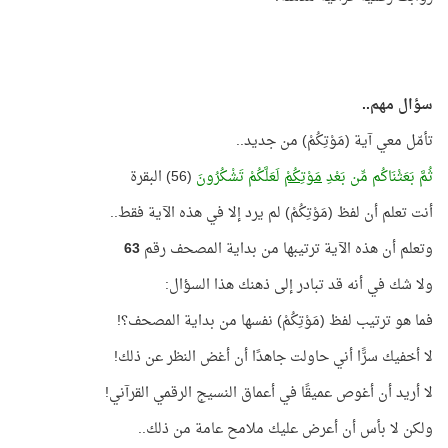
سؤال مهم..
تأمّل معي آية (مَوْتِكُمْ) من جديد..
ثُمَّ بَعَثْنَاكُم مِّن بَعْدِ
مَوْتِكُمْ
لَعَلَّكُمْ تَشْكُرُونَ
(56) البقرة
أنت تعلم أن لفظ (مَوْتِكُمْ) لم يرد إلا في هذه الآية فقط..
وتعلم أن هذه الآية ترتيبها من بداية المصحف رقم
63
ولا شك في أنه قد تبادر إلى ذهنك هذا السؤال:
فما هو ترتيب لفظ (مَوْتِكُمْ) نفسها من بداية المصحف؟!
لا أخفيك سرًّا أني حاولت جاهدًا أن أغض النظر عن ذلك!
لا أريد أن أغوص عميقًا في أعماق النسيج الرقمي القرآني!
ولكن لا بأس أن أعرض عليك ملامح عامة من ذلك..