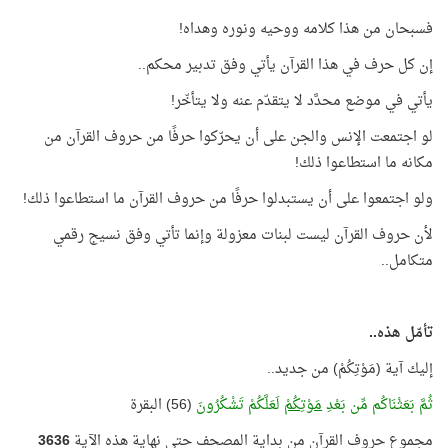
فسبحان من هذا كلامه ووحيه ونوره وهداه!
إن كل حرف في هذا القرآن يأتي وفق تدبير محكم..
يأتي في موضع محدَّد لا يتقدّم عنه ولا يتأخّر!
لو اجتمعت الإنس والجن على أن يحرّكوا حرفًا من حروف القرآن من
مكانه ما استطاعوا ذلك!
ولو اجتمعوا على أن يستبدلوا حرفًا من حروف القرآن ما استطاعوا ذلك!
لأن حروف القرآن ليست لبنات معزولة وإنما تأتي وفق نسيج رقمي
متكامل..
تأمّل هذه..
إليك آية (مَوْتِكُمْ) من جديد..
ثُمَّ بَعَثْنَاكُم مِّن بَعْدِ
مَوْتِكُمْ
لَعَلَّكُمْ تَشْكُرُونَ
(56) البقرة
مجموع حروف القرآن من بداية المصحف حتى نهاية هذه الآية
3636