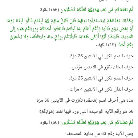
ثُمَّ بَعَثْنَاكُم مِّن بَعْدِ
مَوْتِكُمْ
لَعَلَّكُمْ تَشْكُرُونَ
(56) البقرة
وَكَذَلِكَ بَعَثْنَاهُمْ لِيَتَسَاءَلُوا بَيْنَهُمْ قَالَ قَائِلٌ مِنْهُمْ
كَمْ
لَبِثْتُمْ قَالُوا لَبِثْنَا يَوْمًا
أَوْ بَعْضَ يَوْمٍ قَالُوا رَبُّكُمْ أَعْلَمُ بِمَا لَبِثْتُمْ فَابْعَثُوا أَحَدَكُمْ بِوَرِقِكُمْ هَذِهِ إِلَى
الْمَدِينَةِ فَلْيَنْظُرْ أَيُّهَا أَزْكَى طَعَامًا فَلْيَأْتِكُمْ بِرِزْقٍ مِنْهُ وَلْيَتَلَطَّفْ وَلَا يُشْعِرَنَّ
بِكُمْ أَحَدًا
(19) الكهف
حرف الميم تكرّر في الآيتين 25 مرّة.
حرف الحاء تكرّر في الآيتين مرّتين.
حرف الميم تكرّر في الآيتين 25 مرّة.
حرف الدال تكرّر في الآيتين 4 مرّات.
هذه هي أحرف اسم (مُحمَّد) تكرّرت في الآيتين 56 مرّة!
56 هو رقم الآية الوحيدة التي ورد فيها لفظ (مَوْتِكُمْ)!
ثُمَّ بَعَثْنَاكُم مِّن بَعْدِ
مَوْتِكُمْ
لَعَلَّكُمْ تَشْكُرُونَ
(56) البقرة
وهي الآية رقم 63 من بداية المصحف!