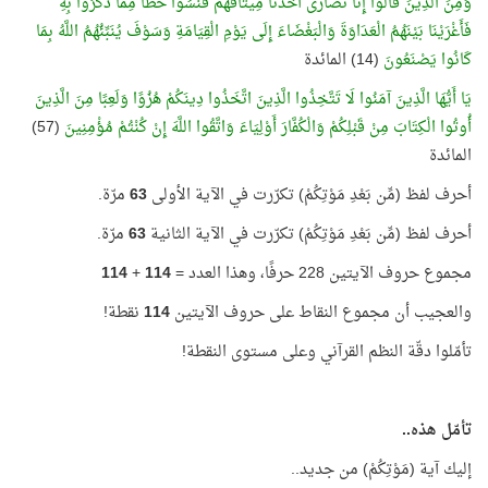
وَمِنَ الَّذِينَ قَالُوا إِنَّا نَصَارَى أَخَذْنَا مِيثَاقَهُمْ فَنَسُوا حَظًّا مِمَّا ذُكِّرُوا بِهِ
فَأَغْرَيْنَا بَيْنَهُمُ الْعَدَاوَةَ وَالْبَغْضَاءَ إِلَى يَوْمِ الْقِيَامَةِ وَسَوْفَ يُنَبِّئُهُمُ اللَّهُ بِمَا
كَانُوا يَصْنَعُونَ
(14) المائدة
يَا أَيُّهَا الَّذِينَ آمَنُوا لَا تَتَّخِذُوا الَّذِينَ اتَّخَذُوا دِينَكُمْ هُزُوًا وَلَعِبًا مِنَ الَّذِينَ
أُوتُوا الْكِتَابَ مِنْ قَبْلِكُمْ وَالْكُفَّارَ أَوْلِيَاءَ وَاتَّقُوا اللَّهَ إِنْ كُنْتُمْ مُؤْمِنِينَ
(57)
المائدة
أحرف لفظ (مِّن بَعْدِ مَوْتِكُمْ) تكرّرت في الآية الأولى
63
مرّة.
أحرف لفظ (مِّن بَعْدِ مَوْتِكُمْ) تكرّرت في الآية الثانية
63
مرّة.
مجموع حروف الآيتين 228 حرفًا، وهذا العدد =
114
+
114
والعجيب أن مجموع النقاط على حروف الآيتين
114
نقطة!
تأمّلوا دقّة النظم القرآني وعلى مستوى النقطة!
تأمّل هذه..
إليك آية (مَوْتِكُمْ) من جديد..