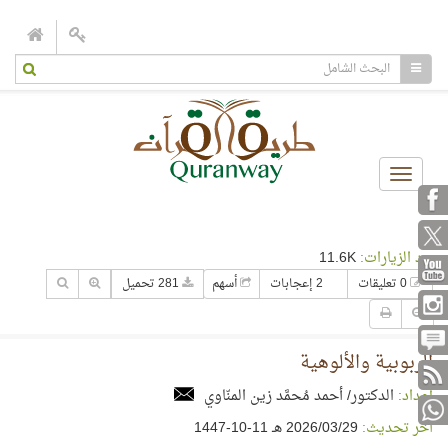
Toggle
navigation
عدد الزيارات:
11.6K
0 تعليقات
2 إعجابات
أسهم
281 تحميل
الربوبية والألوهية
إعداد:
الدكتور/ أحمد مُحمَّد زين المنّاوي
آخر تحديث:
29‏/03‏/2026 هـ 11-10-1447