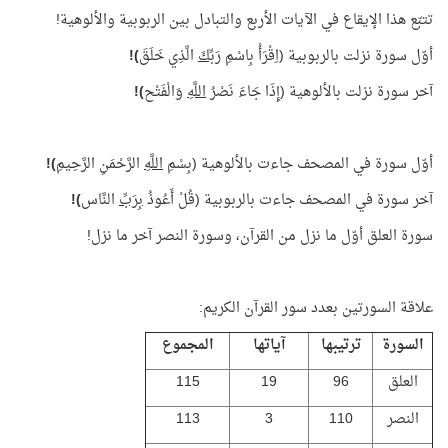
تتبّع هذا الإيقاع في الآيات الأربع والتبادل بين الربوبية والألوهية!
أوّل سورة نزلت بالربوبية (اِقْرَأْ بِاسْمِ
رَبِّكَ
الَّذِي خَلَقَ
)!
آخر سورة نزلت بالألوهية (إِذَا جَاءَ نَصْرُ
اللَّهِ
وَالْفَتْح
)!
أوّل سورة في المصحف جاءت بالألوهية (بِسْمِ
اللَّهِ
الرَّحْمَنِ الرَّحِيمِ
)!
آخر سورة في المصحف جاءت بالربوبية (قُلْ أَعُوذُ
بِرَبِّ
النَّاس
)!
سورة العلق أوّل ما نزل من القرآن، وسورة النصر آخر ما نزل!
علاقة السورتين بعدد سور القرآن الكريم:
السورة
ترتيبها
آياتها
المجموع
العلق
96
19
115
النصر
110
3
113