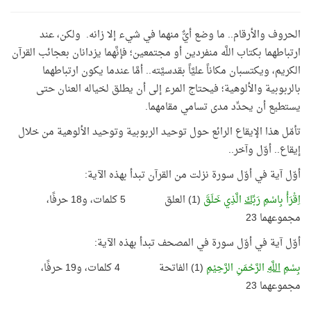
الحروف والأرقام.. ما وضع أيٌّ منهما في شيء إلا زانه. ولكن، عند
ارتباطهما بكتاب اللَّه منفردين أو مجتمعين؛ فإنَّهما يزدانان بعجائب القرآن
الكريم، ويكتسبان مكاناً عليَّاً بقدسيَّته.. أمَّا عندما يكون ارتباطهما
بالربوبية والألوهية؛ فيحتاج المرء إلى أن يطلق لخياله العنان حتى
يستطيع أن يحدِّد مدى تسامي مقامهما.
تأمّل هذا الإيقاع الرائع حول توحيد الربوبية وتوحيد الألوهية من خلال
إيقاع.. أوّل وآخر..
أوّل آية في أوّل سورة نزلت من القرآن تبدأ بهذه الآية:
اِقْرَأْ بِاسْمِ
رَبِّكَ
الَّذِي خَلَقَ
(1) العلق 5 كلمات، و18 حرفًا،
مجموعهما 23
أوّل آية في أوّل سورة في المصحف تبدأ بهذه الآية:
بِسْمِ
اللَّهِ
الرَّحْمَنِ الرَّحِيْمِ
(1) الفاتحة 4 كلمات، و19 حرفًا،
مجموعهما 23