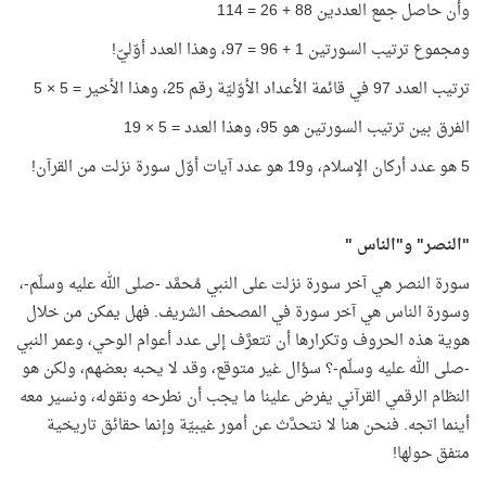
وأن حاصل جمع العددين 88 + 26 = 114
ومجموع ترتيب السورتين 1 + 96 = 97، وهذا العدد أوّليّ!
ترتيب العدد 97 في قائمة الأعداد الأوّليّة رقم 25، وهذا الأخير = 5 × 5
الفرق بين ترتيب السورتين هو 95، وهذا العدد = 5 × 19
5 هو عدد أركان الإسلام، و19 هو عدد آيات أوّل سورة نزلت من القرآن!
"النصر" و"الناس
"
سورة النصر هي آخر سورة نزلت على النبي مُحمَّد -صلى الله عليه وسلّم-،
وسورة الناس هي آخر سورة في المصحف الشريف. فهل يمكن من خلال
هوية هذه الحروف وتكرارها أن تتعرَّف إلى عدد أعوام الوحي، وعمر النبي
-صلى الله عليه وسلّم-؟ سؤال غير متوقع، وقد لا يحبه بعضهم، ولكن هو
النظام الرقمي القرآني يفرض علينا ما يجب أن نطرحه ونقوله، ونسير معه
أينما اتجه. فنحن هنا لا نتحدَّث عن أمور غيبيّة وإنما حقائق تاريخية
متفق حولها!