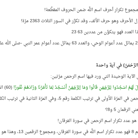
ّل الأحرف وهو حرف الألف، وقد تكرَّر في السور الثلاث 2363 مرّة!
ا العدد فهو يتكوَّن من عددين 63 23
لرَّحْمَنُ) في آية واحدة
الآية الوحيدة التي ورد فيها اسم الرحمن مرّتين:
يلَ لَهُمُ اسْجُدُوا
لِلرَّحْمَنِ
قَالُوا وَمَا
الرَّحْمَنُ
أَنَسْجُدُ لِمَا تَأْمُرُنَا وَزَادَهُمْ نُفُورًا
(60) الفرقان
 المرّة الأولى في ترتيب الكلمة رقم 5، وفي المرّة الثانية في ترتيب الكلمة رقم 8
ي الرقمان 5 و8؟
 هو عدد كلمات هذه الآية!