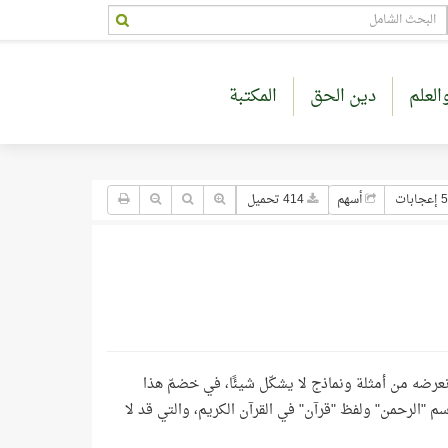
العلم
دين الحق
المكتبة
جابات
أسهم
414 تحميل
 نعرضه من أمثلة ونماذج لا يشكّل شيئًا، في خضمّ هذا
اسم "الرحمن" ولفظ "قرآن" في القرآن الكريم، والتي قد لا