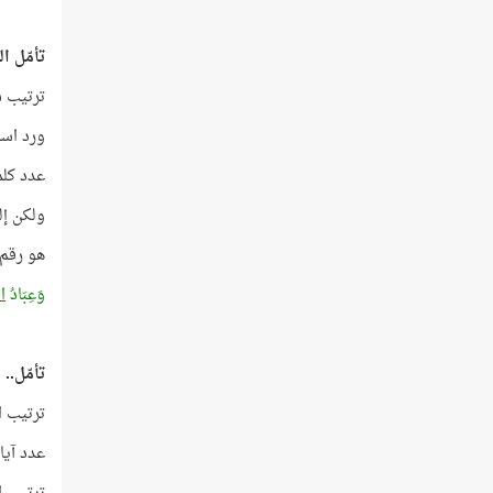
تأمّل ا
ترتيب سورة الفرقان ر
ورد اس
عدد كلمات سورة الفرقان 
ولكن إلى
هو رقم 
وَعِبَادُ
ال
تأمّل..
ترتيب السورة 25، وعدد آياتها 77،
عدد آيات السورة 77، وتكرار اسم 