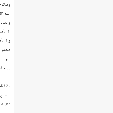
وهناك في ا
اسم "الرحمن
والعدد 49 يساوي 7 × 7.
إذا تأمّل
وإذا تأم
مجموع العددين 896 + 352 = 78 × 
الفرق بين العددين 896 – 352 = 68 ×
وورد اسم اللَّه 
ماذا تل
الرحمن 
تكرَّر اسم الرحمن ف