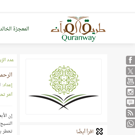
المعجزة الخالد
عدد الزي
الرحمن
إعداد:
ا
آخر تح
إن الأب
النسيج 
اقرأ أيضًا
تخطر بب