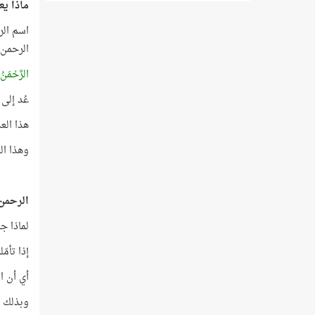
ماذا يع
الرحمن 
الرَّحْمَنُ
عُد إلى 
هذا العدد نفسه (78)
وهذا العدد نفسه (78) هو ترتيب 
الرحمن 
لماذا ج
إذا تأمّلت عد
أي أن ا
وبذلك يك