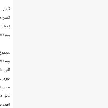
تأمّل..
الإسراء
إجمالًا
وهذا العدد يساوي 3
مجموع تك
وهذا العدد يساوي
الآن.. ل
نعود إل
مجموع حرو
تأمّل هذ
العدد 25 هو ترتيب سورة الفرقان في المصحف!