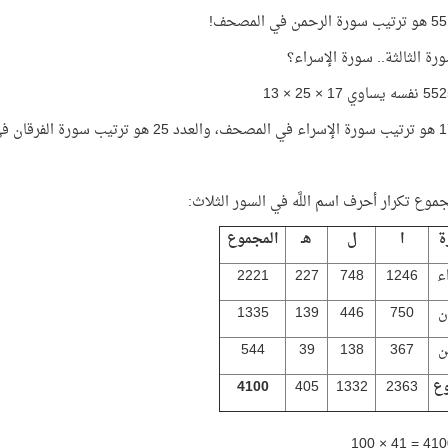
ورة الثالثة.. سورة الإسراء؟
جموع تكرار أحرف اسم اللَّه في السور الثلاث:
ة
ا
ل
هـ
المجموع
ء
1246
748
227
2221
ن
750
446
139
1335
ن
367
138
39
544
وع
2363
1332
405
4100