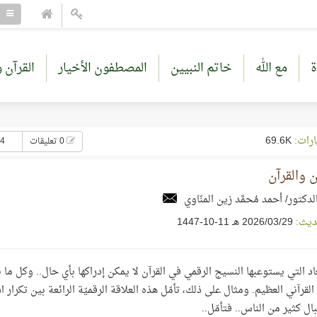
ة
مع الله
خاتم النبيين
المصطفون الأخيار
القرآن و
ارات:
69.6K
0 تعليقات
54 إع
 والقرآن
لدكتور/ أحمد مُحمَّد زين المنّاوي
ديث:
29‏/03‏/2026 هـ 11-10-1447
عاد التي يستوعبها النسيج الرقمي في القرآن لا يمكن إدراكها بأي حال.. وكل ما
القرآني العظيم. ومثال على ذلك، تأمّل هذه العلاقة الرقميّة الرائعة بين تكرار 
ال كثير من الناس.. فتأمّل..