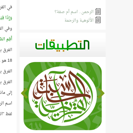
في القر
الرحمن.. اسم أم صفة؟
وَإِذَا قِي
الألوهية والرحمة
وفي الق
أَقِمِ الصّ
الفرق بين أ
18 هو عدد السور التي ورد فيها اسم الرحمن!
الفرق بين 
الفرق بين
إلى ماذا
اسم الر
لفظ "ال