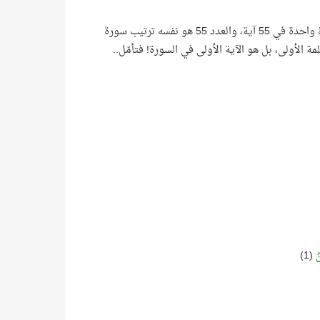
اسم الرحمن تكرَّر في القرآن الكريم 57 مرّة، حيث ورد مرّتين في آية واحدة، وورد مرّة واحدة في 55 آية، والعدد 55 هو نفسه ترتيب سورة
لأولى، بل هو الآية الأولى في السورة! فتأمّل..
نُ
(1)