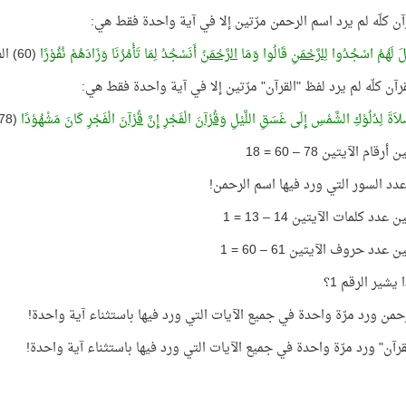
آن كلّه لم يرد اسم الرحمن مرّتين إلا في آية واحدة فقط هي:
ْلَ لَهُمُ اسْجُدُوا
لِلرَّحْمَنِ
قَالُوا وَمَا
الرَّحْمَنُ
أَنَسْجُدُ لِمَا تَأْمُرُنَا وَزَادَهُمْ نُفُوْرًا
(60) الفرقان
رآن كلّه لم يرد لفظ "القرآن" مرّتين إلا في آية واحدة فقط هي:
َلاَةَ لِدُلُوْكِ الشَّمْسِ إِلَى غَسَقِ اللَّيْلِ
وَقُرْآنَ
الْفَجْرِ إِنَّ
قُرْآنَ
الْفَجْرِ كَانَ مَشْهُوْدًا
(78) الإسراء
رقام الآيتين 78 – 60 = 18
عدد كلمات الآيتين 14 – 13 = 1
 عدد حروف الآيتين 61 – 60 = 1
 يشير الرقم 1؟
حمن ورد مرّة واحدة في جميع الآيات التي ورد فيها باستثناء آية واحدة!
قرآن" ورد مرّة واحدة في جميع الآيات التي ورد فيها باستثناء آية واحدة!