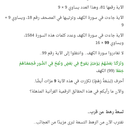
الآية رقمها 81، وهذا العدد يساوي 9 × 9
الآية جاءت في سورة الكهف وترتيبها في المصحف رقم 18، ويساوي 9 +
9
الآية جاءت في سورة الكهف وعدد كلمات هذه السورة 1584،
ويساوي
99
× 16
لا تغادروا سورة الكهف.. وانتقلوا إلى الآية رقم 99..
وَتَرَكْنَا بَعْضَهُمْ يَوْمَئِذٍ يَمُوجُ فِي بَعْضٍ وَنُفِخَ فِي الصُّورِ فَجَمَعْنَاهُمْ
جَمْعًا
(99) الكهف
أحرف (تِسْعَةُ رَهْطٍ) تكرّرت في هذه الآية
9
مرّات أيضًا.
والآن ما رأيكم في هذه الحقائق الرقمية القرآنية المذهلة؟
تسعة رهط عن قرب..
نقترب الآن من الرهط التسعة لنرى مزيدًا من العجائب..