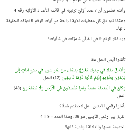
تأمّلوا الرقم 9 مضروبًا في الرقم 7 والرقم 4
وأنتم تعلمون أن 7 عدد أوّليّ ترتيبه في قائمة الأعداد الأوّليّة رقم 4
وهكذا تتوافق كل معطيات الآية الرابعة من آيات الرقم 9 لتؤكد الحقيقة
ذاتها..
ورد ذكر الرقم 9 في القرآن 4 مرّات في 4 آيات!
تأمّلوا آيتي النمل معًا..
وَأَدْخِلْ يَدَكَ فِي جَيْبِكَ تَخْرُجْ بَيْضَاءَ مِنْ غَيْرِ سُوءٍ فِي
تِسْعِ آيَاتٍ
إِلَى
فِرْعَوْنَ وَقَوْمِهِ إِنَّهُمْ كَانُوا قَوْمًا فَاسِقِينَ
(12) النمل
وَكَانَ فِي الْمَدِينَةِ
تِسْعَةُ رَهْطٍ
يُفْسِدُونَ فِي الْأَرْضِ وَلَا يُصْلِحُونَ
(48)
النمل
تأمّلوا رقمي الآيتين.. هل لاحظتم شيئًا؟
الفرق بين رقمي الآيتين هو 36، وهذا العدد = 9 × 4
الحقيقة نفسها والدلالة الرقمية ذاتها!