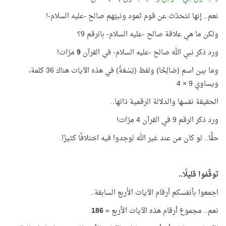
نعم.. إنها تتحدّث عن قوم ثمود ونبيّهم صالح -عليه السلام-!
ولكن ما هي علاقة صالح -عليه السلام- بالرقم 9؟
ورد ذكر نبي الله صالح -عليه السلام- في القرآن
9
مرّات!
وما بين اسم (صَالِحًا) ولفظ (تِسْعَةُ) في هذه الآيات هناك 36 كلمة،
ويساوي 9 × 4
الحقيقة نفسها والدلالة الرقمية ذاتها..
ورد ذكر الرقم 9 في القرآن 4 مرّات!
حقًّا.. لو كان من عند غير الله لوجدوا فيه اختلافًا كثيرًا.
توقّفوا قليلًا..
اجمعوا بأنفسكم أرقام الآيات الأربع السابقة..
نعم.. مجموع أرقام هذه الآيات الأربع =
186