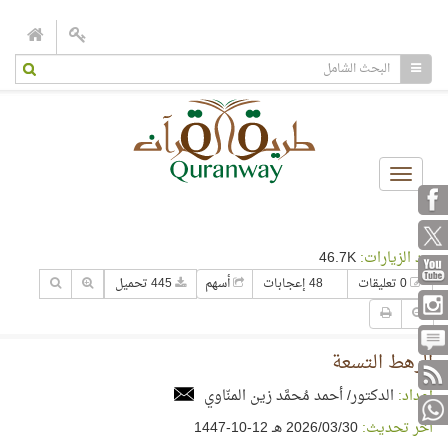
Toggle
navigation
عدد الزيارات:
46.7K
0 تعليقات
48 إعجابات
أسهم
445 تحميل
الرهط التسعة
إعداد:
الدكتور/ أحمد مُحمَّد زين المنّاوي
آخر تحديث:
30‏/03‏/2026 هـ 12-10-1447