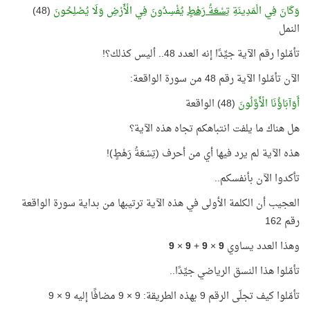
وَكَانَ فِي الْمَدِينَةِ
تِسْعَةُ رَهْطٍ
يُفْسِدُونَ فِي الْأَرْضِ وَلَا يُصْلِحُونَ
(48)
النمل
تأمّلوا رقم الآية جيِّدًا إنه العدد 48.. أليس كذلك؟!
الآن تأمّلوا الآية رقم 48 من سورة الواقعة:
أَوَآبَاؤُنَا الْأَوَّلُونَ
(48) الواقعة
هل هناك ما يلفت انتباهكم تجاه هذه الآية؟
هذه الآية لم يرد فيها أي من أحرف (تِسْعَةُ رَهْطٍ)!
تأكدوا الآن بأنفسكم..
العجيب أن الكلمة الأولى في هذه الآية ترتيبها من بداية سورة الواقعة
رقم 162
وهذا العدد يساوي
9
×
9
+
9
×
9
تأمّلوا هذا النسق الرياضي جيِّدًا..
تأمّلوا كيف تجلّى الرقم 9 بهذه الطريقة: 9 × 9 مضافًا إليه 9 × 9