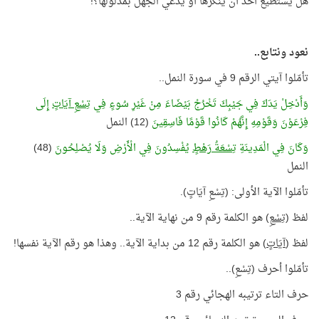
هل يستطيع أحد أن ينكرها أو يدّعي الجهل بمدلولها؟!
نعود ونتابع..
تأمّلوا آيتي الرقم 9 في سورة النمل..
وَأَدْخِلْ يَدَكَ فِي جَيْبِكَ تَخْرُجْ بَيْضَاءَ مِنْ غَيْرِ سُوءٍ فِي
تِسْعِ آيَاتٍ
إِلَى
فِرْعَوْنَ وَقَوْمِهِ إِنَّهُمْ كَانُوا قَوْمًا فَاسِقِينَ
(12) النمل
وَكَانَ فِي الْمَدِينَةِ
تِسْعَةُ رَهْطٍ
يُفْسِدُونَ فِي الْأَرْضِ وَلَا يُصْلِحُونَ
(48)
النمل
تأمّلوا الآية الأولى: (تِسْعِ آيَاتٍ).
لفظ (
تِسْعِ
) هو الكلمة رقم 9 من نهاية الآية..
لفظ (
آيَاتٍ
) هو الكلمة رقم 12 من بداية الآية.. وهذا هو رقم الآية نفسها!
تأمّلوا أحرف (تِسْعِ)..
حرف التاء ترتيبه الهجائي رقم 3