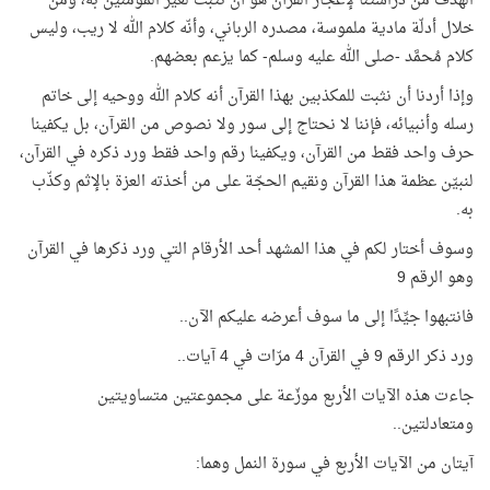
الهدف من دراستنا لإعجاز القرآن هو أن نثبت لغير المؤمنين به، ومن
خلال أدلّة مادية ملموسة، مصدره الرباني، وأنّه كلام الله لا ريب، وليس
كلام مُحمَّد -صلى الله عليه وسلم- كما يزعم بعضهم.
وإذا أردنا أن نثبت للمكذبين بهذا القرآن أنه كلام الله ووحيه إلى خاتم
رسله وأنبيائه، فإننا لا نحتاج إلى سور ولا نصوص من القرآن، بل يكفينا
حرف واحد فقط من القرآن، ويكفينا رقم واحد فقط ورد ذكره في القرآن،
لنبيّن عظمة هذا القرآن ونقيم الحجّة على من أخذته العزة بالإثم وكذّب
به.
وسوف أختار لكم في هذا المشهد أحد الأرقام التي ورد ذكرها في القرآن
وهو الرقم 9
فانتبهوا جيِّدًا إلى ما سوف أعرضه عليكم الآن..
ورد ذكر الرقم 9 في القرآن 4 مرّات في 4 آيات..
جاءت هذه الآيات الأربع موزّعة على مجموعتين متساويتين
ومتعادلتين..
آيتان من الآيات الأربع في سورة النمل وهما: