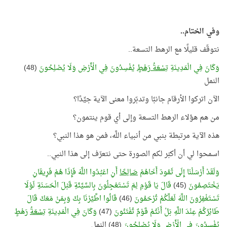
وفي الختام..
نتوقّف قليلًا مع الرهط التسعة..
وَكَانَ فِي الْمَدِينَةِ
تِسْعَةُ رَهْطٍ
يُفْسِدُونَ فِي الْأَرْضِ وَلَا يُصْلِحُونَ
(48)
النمل
الآن اتركوا الأرقام جانبًا وتدبّروا معنى الآية جيِّدًا؟
من هم هؤلاء الرهط التسعة وإلى أي قوم ينتمون؟
هذه الآية مرتبطة بنبي من أنبياء اللَّه، فمن هو هذا النبي؟
اسمحوا لي أن أكبّر لكم الصورة حتى نتعرّف إلى هذا النبي..
وَلَقَدْ أَرْسَلْنَا إِلَى ثَمُودَ أَخَاهُمْ
صَالِحًا
أَنِ اعْبُدُوا اللَّهَ فَإِذَا هُمْ فَرِيقَانِ
يَخْتَصِمُونَ
(45)
قَالَ يَا قَوْمِ لِمَ تَسْتَعْجِلُونَ بِالسَّيِّئَةِ قَبْلَ الْحَسَنَةِ لَوْلَا
تَسْتَغْفِرُونَ اللَّهَ لَعَلَّكُمْ تُرْحَمُونَ
(46)
قَالُوا اطَّيَّرْنَا بِكَ وَبِمَنْ مَعَكَ قَالَ
طَائِرُكُمْ عِنْدَ اللَّهِ بَلْ أَنْتُمْ قَوْمٌ تُفْتَنُونَ
(47)
وَكَانَ فِي الْمَدِينَةِ
تِسْعَةُ
رَهْطٍ
يُفْسِدُونَ فِي الْأَرْضِ وَلَا يُصْلِحُونَ
(48) النمل