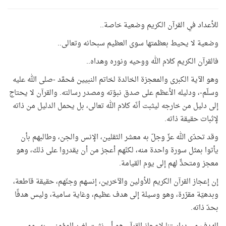
للأعداد في القرآن الكريم وضعية خاصة..
وضعية لا يحيط بعظمتها سوى العظيم سبحانه وتعالى..
فالقرآن الكريم كلام الله ووحيه ونوره وهداه..
وهو الآية الكبرى والمعجزة الخالدة لخاتم النبيين مُحمَّد -صلى الله عليه
وسلّم-، ودليله الأعظم على صدق نبوّته ومصدر رسالته. والقرآن لا يحتاج
إلى دليل من خارجه ليثبت أنّه كلام الله تعالى، بل يحمل الدليل من ذاته
لإثبات حقيقة ذاته.
وقد تحدّى الله عزّ وجلّ به معشر الثقلين، الإنس والجن، وطالبهم بأن
يأتوا بمثل سورة واحدة منه، لكنّهم أعجز من أن يقدروا على ذلك، وهو
معجز ومتحدٍّ لهم إلى يوم القيامة
.
إن إعجاز القرآن الكريم للأولين والآخرين، إنسهم وجنّهم، حقيقة قاطعة،
وبدهيّة مقرّرة، وهو وسيلة إلى هدف عظيم، وغاية سامية، وليس هدفًا
بحدّ ذاته
.