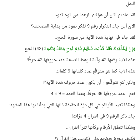
النمل
لقد علمتم الآن أن هؤلاء الرهط من قوم ثمود..
الآن أين جاء التكرار رقم 9 لذكر ثمود من بداية المصحف؟
لقد جاء في نهاية هذه الآية من سورة الحج..
وَإِنْ يُكَذِّبُوكَ فَقَدْ كَذَّبَتْ قَبْلَهُمْ قَوْمُ نُوحٍ وَعَادٌ وَثَمُودُ
(42) الحج
هذه الآية رقمها 42 وآية الرهط التسعة عدد حروفها 42 حرفًا!
هذه الآية كما هو متوقّع عدد كلماتها 9 كلمات!
ولكن كم تتوقّعون أن يكون عدد حروف هذه الآية؟!
نعم.. عدد حروفها 36 حرفًا، وهذا العدد = 9 × 4
وهكذا تعيد الأرقام في كل مرّة الحقيقة ذاتها التي بدأنا بها هذا المشهد:
جاء ذكر الرقم 9 في القرآن 4 مرّات!
وهكذا تنطق الأرقام وكأنها تقرأ القرآن..
فكيف يجرؤ بعضهم على تكذيب هذا القرآن؟!