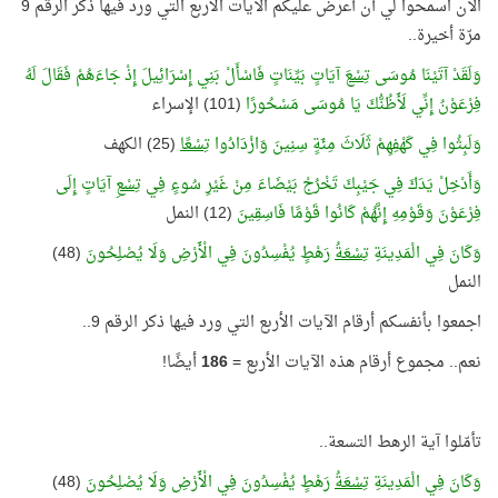
الآن اسمحوا لي أن أعرض عليكم الآيات الأربع التي ورد فيها ذكر الرقم 9
مرّة أخيرة..
وَلَقَدْ آتَيْنَا مُوسَى
تِسْعَ
آيَاتٍ بَيِّنَاتٍ فَاسْأَلْ بَنِي إِسْرَائِيلَ إِذْ جَاءَهُمْ فَقَالَ لَهُ
فِرْعَوْنُ إِنِّي لَأَظُنُّكَ يَا مُوسَى مَسْحُورًا
(101) الإسراء
وَلَبِثُوا فِي كَهْفِهِمْ ثَلَاثَ مِئَةٍ سِنِينَ وَازْدَادُوا
تِسْعًا
(25) الكهف
وَأَدْخِلْ يَدَكَ فِي جَيْبِكَ تَخْرُجْ بَيْضَاءَ مِنْ غَيْرِ سُوءٍ فِي
تِسْعِ
آيَاتٍ إِلَى
فِرْعَوْنَ وَقَوْمِهِ إِنَّهُمْ كَانُوا قَوْمًا فَاسِقِينَ
(12) النمل
وَكَانَ فِي الْمَدِينَةِ
تِسْعَةُ
رَهْطٍ يُفْسِدُونَ فِي الْأَرْضِ وَلَا يُصْلِحُونَ
(48)
النمل
اجمعوا بأنفسكم أرقام الآيات الأربع التي ورد فيها ذكر الرقم 9..
نعم.. مجموع أرقام هذه الآيات الأربع =
186
أيضًا!
تأمّلوا آية الرهط التسعة..
وَكَانَ فِي الْمَدِينَةِ
تِسْعَةُ
رَهْطٍ يُفْسِدُونَ فِي الْأَرْضِ وَلَا يُصْلِحُونَ
(48)