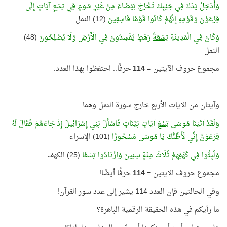
وَأَدْخِلْ يَدَكَ فِي جَيْبِكَ تَخْرُجْ بَيْضَاءَ مِنْ غَيْرِ سُوءٍ فِي
تِسْعِ
آيَاتٍ إِلَى
فِرْعَوْنَ وَقَوْمِهِ إِنَّهُمْ كَانُوا قَوْمًا فَاسِقِينَ
(12) النمل
وَكَانَ فِي الْمَدِينَةِ
تِسْعَةُ
رَهْطٍ يُفْسِدُونَ فِي الْأَرْضِ وَلَا يُصْلِحُونَ
(48)
النمل
مجموع حروف الآيتين =
114
حرفًا.. احتفظوا بهذا العدد.
وآيتان من الآيات الأربع خارج سورة النمل وهما:
وَلَقَدْ آتَيْنَا مُوسَى
تِسْعَ
آيَاتٍ بَيِّنَاتٍ فَاسْأَلْ بَنِي إِسْرَائِيلَ إِذْ جَاءَهُمْ فَقَالَ لَهُ
فِرْعَوْنُ إِنِّي لَأَظُنُّكَ يَا مُوسَى مَسْحُورًا
(101) الإسراء
وَلَبِثُوا فِي كَهْفِهِمْ ثَلَاثَ مِئَةٍ سِنِينَ وَازْدَادُوا
تِسْعًا
(25) الكهف
مجموع حروف الآيتين =
114
حرفًا أيضًا!
وفي الحالتين فإن العدد 114 يشير إلى عدد سور القرآن!
ما رأيكم في هذه الحقيقة الرقمية الباهرة؟