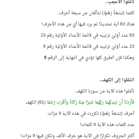
تأمّلوا الأعجب..
كلمتا (تِسْعَةُ رَهْطٍ) تتألّفان من سبعة أحرف..
هناك 83 آية تحديدًا لم يرد فيها أيّ من هذه الأحرف!
83 عدد أوّليّ ترتيبه في قائمة الأعداد الأوّليّة رقم 23
23 عدد أوّليّ ترتيبه في قائمة الأعداد الأوّليّة رقم 9
وهكذا فإن الطرق كلها تؤدي في النهاية إلى الرقم
9
انتقلوا إلى الكهف..
تأمّلوا هذه الآية من سورة الكهف..
فَأَرَدْنَا أَنْ يُبْدِلَهُمَا رَبُّهُمَا خَيْرًا مِنْهُ زَكَاةً وَأَقْرَبَ رُحْمًا
(81) الكهف
أحرف (تِسْعَةُ رَهْطٍ) تكرّرت في هذه الآية 9 مرّات.
عدد كلمات هذه الآية 9 كلمات!
أكثر الحروف تكرارًا في الآية هو حرف الألف وتكرّر فيها 9 مرّات!