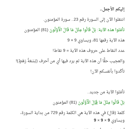
إليكم الأجمل..
انتقلوا الآن إلى السورة رقم 23.. سورة المؤمنون.
تأمّلوا هذه الآية: بَلْ قَالُوا مِثْلَ مَا قَالَ الْأَوَّلُونَ
(81) المؤمنون
هذه الآية رقمها 81، ويساوي 9 × 9
عدد النقاط على حروف هذه الآية = 9 نقاط!
والعجيب حقًّا أن هذه الآية لم يرد فيها أي من أحرف (تِسْعَةُ رَهْطٍ)!
تأكّدوا بأنفسكم الآن!
تأمّلوا الآية من جديد..
بَلْ قَالُوا مِثْلَ مَا
قَالَ
الْأَوَّلُونَ
(81) المؤمنون
كلمة (قال) في هذه الآية هي الكلمة رقم 729 من بداية السورة،
ويساوي
9
×
9
×
9