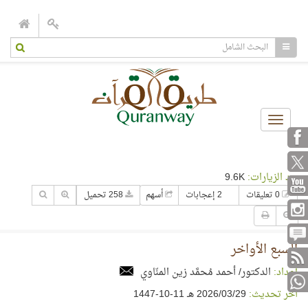
Toggle
navigation
عدد الزيارات:
9.6K
0 تعليقات
2 إعجابات
أسهم
258 تحميل
السبع الأواخر
إعداد:
الدكتور/ أحمد مُحمَّد زين المنّاوي
آخر تحديث:
29‏/03‏/2026 هـ 11-10-1447