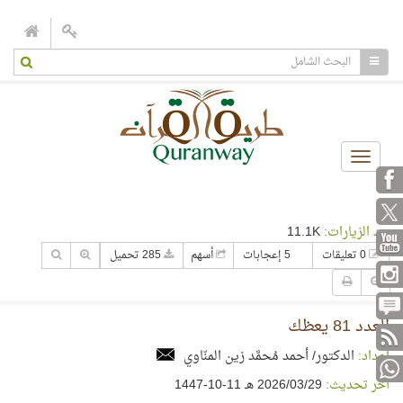
Toggle
navigation
عدد الزيارات:
11.1K
0 تعليقات
5 إعجابات
أسهم
285 تحميل
العدد 81 يعظك
إعداد:
الدكتور/ أحمد مُحمَّد زين المنّاوي
آخر تحديث:
29‏/03‏/2026 هـ 11-10-1447