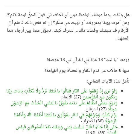
هل وقفت يوماً موقف الواعظ دون أن تخاف في قول الحقِّ لومة لائم؟!
وهل أمرت يومًا بمعروف، أو نهيت عن منكر؟ إن لم تفعل ذلك فاعلم أنَّ
الأرقام قد سبقتك وفعلت ذلك.. لتعرف كيف، تجوَّل معنا بين أرجاء هذا
المشهد.
وردت "يا ليت" 13 مرّة في القرآن في 13 موضعًا.
منها 8 حالات عن ندم الكفار والعصاة يوم القيامة!
تأمّل هذه الآيات الثماني:
وَلَوْ تَرَىَ إِذْ وُقِفُوا عَلَى النَّارِ فَقَالُوا
يَا لَيْتَنَا
نُرَدُّ وَلَا نُكَذِّبَ بِآيَاتِ رَبِّنَا
وَنَكُوْنَ مِنَ الْمُؤْمِنِيْنَ
(27) الأنعام
وَيَوْمَ يَعَضُّ الظَّالِمُ عَلَى يَدَيْهِ يَقُوْلُ
يَا لَيْتَنِي
اتَّخَذْتُ مَعَ الرَّسُوْلِ
سَبِيْلًا
(27) الفرقان
يَوْمَ تُقَلَّبُ وُجُوْهُهُمْ فِي النَّارِ يَقُوْلُوْنَ
يَا لَيْتَنَا
أَطَعْنَا اللَّهَ وَأَطَعْنَا
الرَّسُوْلَا
(66) الأحزاب
حَتَّى إِذَا جَاءَنَا قَالَ
يَا لَيْتَ
بَيْنِي وَبَيْنَكَ بُعْدَ الْمَشْرِقَيْنِ فَبِئْسَ
الْقَرِيْنُ
(38) الزُخْرُف