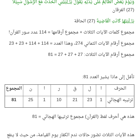
وَيَوْمَ يَعَضُّ الظَّالِمُ عَلَى يَدَيْهِ يَقُوْلُ
يَا لَيْتَنِي
اتَّخَذْتُ مَعَ الرَّسُوْلِ سَبِيْلًا
(27) الفرقان
يَا لَيْتَهَا
كَانَتِ الْقَاضِيَةَ
(27) الحاقة
مجموع كلمات الآيات الثلاث + مجموع أرقامها = 114 عدد سور القرآن!
مجموع أرقام الآيات الثماني 274، وهذا العدد = 114 + 114 + 23 + 23
مجموع أرقام الآيات الثلاث: 27 + 27 + 27 = 81
تأمّل إلى ماذا يشير العدد 81:
الحرف
ا
ل
ق
ر
ا
ن
المجموع
ترتيبه الهجائي
1
23
21
10
1
25
81
هذه هي أحرف لفظ (القرآن) مجموع ترتيبها الهجائي = 81
هذه الآيات الثلاث تصّور حالات ندم الكفار يوم القيامة، من حيث لا ينفع