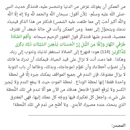
من الممكن أن يفوتك عَرَض من الدنيا وتتحسر عليه، فتتذكّر حديث النبي
-صلى الله عليه وسلّم- (لأن أقول: سبحان اللَّه والحمد للَّه ولا إله إلّا اللَّه
واللَّه أكبر أحبّ إلي مما طلعت عليه الشمس) فتكثر من هذا الذكر فيتبدّد
ندمك ويتحوَّل إلى نعمة. ومن الممكن وأنت في حالة ضعف أن تقترف
معصية، فتندم عليها فتتذكّر قول الغفور الرحيم سبحانه:
وَأَقِمِ الصَّلَاةَ
طَرَفَيِ النَّهَارِ وَزُلَفًا مِنَ اللَّيْلِ إِنَّ الْحَسَنَاتِ يُذْهِبْنَ السَّيِّئَاتِ ذَلِكَ ذِكْرَى
لِلذَّاكِرِيْنَ
(114) هود؛ فتهرع إلى الصلاة تستغفر لذنبك وتتوب إلى ربك.
وهكذا.. فما دمت أنت لا تزال على قيد الحياة، فيمكنك أن تدرك ما فاتك
وأن تصوِّب أخطاءك وأن تقوِّم اعوجاجك، وبذلك، وطالما أن باب التوبة
لا يزال مفتوحًا، فإن الندم في جميع المواقف يمكنك جبره إلَّا في لحظة
واحدة فقط! إنها لحظة الوداع.. لحظة الموت حيث لا ينفع الندم ولا يُجبر
الكسر ولا يُرقع الفتق! فاجعل هدفك من الآن هو ألّا تندم في تلك اللَّحظة
على شيء، واجعل كل تفكيرك فيها ووجّه كل عملك إليها، فهي المفترق
الذي يتحدّد عنده مصيرك الأبدي.. ولا أفلح من نَدِم في تلك اللّحظة!
-------------------------------------------------------------------
المصدر
: