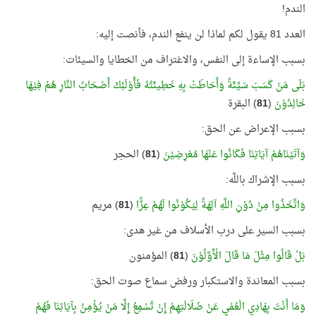
الندم!
العدد 81 يقول لكم لماذا لن ينفع الندم، فأنصت إليه:
بسبب الإساءة إلى النفس، والاغتراف من الخطايا والسيئات:
بَلَى مَنْ كَسَبَ سَيِّئَةً وَأَحَاطَتْ بِهِ خَطِيئَتُهُ فَأُوْلَئِكَ أَصْحَابُ النَّارِ هُمْ فِيْهَا
خَالِدُوْنَ
(
81
) البقرة
بسبب الإعراض عن الحق:
وَآتَيْنَاهُمْ آيَاتِنَا فَكَانُوا عَنْهَا مُعْرِضِيْنَ
(
81
) الحجر
بسبب الإشراك باللَّه:
وَاتَّخَذُوا مِنْ دُوْنِ اللَّهِ آلِهَةً لِيَكُوْنُوا لَهُمْ عِزًّا
(
81
) مريم
بسبب السير على درب الأسلاف من غير هدى:
بَلْ قَالُوا مِثْلَ مَا قَالَ الْأَوَّلُوْنَ
(
81
) المؤمنون
بسبب المعاندة والاستكبار ورفض سماع صوت الحق:
وَمَا أَنْتَ بِهَادِي الْعُمْيِ عَنْ ضَلَالَتِهِمْ إِنْ تُسْمِعُ إِلَّا مَنْ يُؤْمِنُ بِآيَاتِنَا فَهُمْ