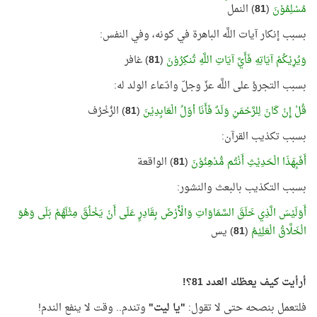
مُسْلِمُوْنَ
(
81
) النمل
بسبب إنكار آيات اللَّه الباهرة في كونه، وفي النفس:
وَيُرِيْكُمْ آيَاتِهِ فَأَيَّ آيَاتِ اللَّهِ تُنكِرُوْنَ
(
81
) غافر
بسبب التجرؤ على اللَّه عزّ وجلّ وادّعاء الولد له:
قُلْ إِنْ كَانَ لِلرَّحْمَنِ وَلَدٌ فَأَنَا أوّلُ الْعَابِدِيْنَ
(
81
) الزُخْرُف
بسبب تكذيب القرآن:
أَفَبِهَذَا الْحَدِيْثِ أَنْتُم مُّدْهِنُوْنَ
(
81
) الواقعة
بسبب التكذيب بالبعث والنشور:
أَوَلَيْسَ الَّذِي خَلَقَ السَّمَاوَاتِ وَالْأَرْضَ بِقَادِرٍ عَلَى أَنْ يَخْلُقَ مِثْلَهُمْ بَلَى وَهُوَ
الْخَلَّاقُ الْعَلِيْمُ
(
81
) يس
أرأيت كيف يعظك العدد 81؟!
فلتعمل بنصحه حتى لا تقول:
"يا ليت"
وتندم.. وقت لا ينفع الندم!