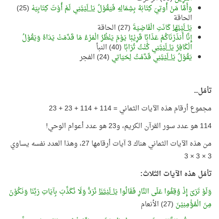
وَأَمَّا مَنْ أُوتِيَ كِتَابَهُ بِشِمَالِهِ فَيَقُوْلُ
يَا لَيْتَنِي
لَمْ أُوْتَ كِتَابِيَهْ
(25)
الحاقة
يَا لَيْتَهَا
كَانَتِ الْقَاضِيَةَ
(27) الحاقة
إِنَّا أَنذَرْنَاكُمْ عَذَابًا قَرِيْبًا يَوْمَ يَنْظُرُ الْمَرْءُ مَا قَدَّمَتْ يَدَاهُ وَيَقُوْلُ
الْكَافِرُ
يَا لَيْتَنِي
كُنْتُ تُرَابًا
(40) النبأ
يَقُوْلُ
يَا لَيْتَنِي
قَدَّمْتُ لِحَيَاتِي
(24) الفجر
تأمّل..
مجموع أرقام هذه الآيات الثماني = 114 + 114 + 23 + 23
114 هو عدد سور القرآن الكريم، و23 هو عدد أعوام الوحي!
من هذه الآيات الثماني هناك 3 آيات أرقامها 27، وهذا العدد نفسه يساوي
3 × 3 × 3
تأمّل هذه الآيات الثلاث:
وَلَوْ تَرَىَ إِذْ وُقِفُوا عَلَى النَّارِ فَقَالُوا
يَا لَيْتَنَا
نُرَدُّ وَلَا نُكَذِّبَ بِآيَاتِ رَبِّنَا وَنَكُوْنَ
مِنَ الْمُؤْمِنِيْنَ
(27) الأنعام