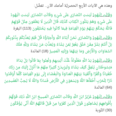
وهذه هي الآيات الأربع الحصريَّة أمامك الآن.. تفضَّل:
وَقَالَتِ الْيَهُودُ
لَيْسَتِ النَّصَارَى عَلَى شَيْءٍ وَقَالَتِ النَّصَارَى لَيْسَتِ الْيَهُودُ
عَلَى شَيْءٍ وَهُمْ يَتْلُونَ الْكِتَابَ كَذَلِكَ قَالَ الَّذِينَ لَا يَعْلَمُونَ مِثْلَ قَوْلِهِمْ
فَاللَّهُ يَحْكُمُ بَيْنَهُمْ يَوْمَ الْقِيَامَةِ فِيمَا كَانُوا فِيهِ يَخْتَلِفُونَ
(113) البقرة
وَقَالَتِ الْيَهُودُ
وَالنَّصَارَى نَحْنُ أَبْنَاءُ اللَّهِ وَأَحِبَّاؤُهُ قُلْ فَلِمَ يُعَذِّبُكُمْ بِذُنُوبِكُمْ
بَلْ أَنْتُمْ بَشَرٌ مِمَّنْ خَلَقَ يَغْفِرُ لِمَنْ يَشَاءُ وَيُعَذِّبُ مَنْ يَشَاءُ وَلِلَّهِ مُلْكُ
السَّمَاوَاتِ وَالْأَرْضِ وَمَا بَيْنَهُمَا وَإِلَيْهِ الْمَصِيرُ
(18) المائدة
وَقَالَتِ الْيَهُودُ
يَدُ اللَّهِ مَغْلُولَةٌ غُلَّتْ أَيْدِيهِمْ وَلُعِنُوا بِمَا قَالُوا بَلْ يَدَاهُ
مَبْسُوطَتَانِ يُنْفِقُ كَيْفَ يَشَاءُ وَلَيَزِيدَنَّ كَثِيرًا مِنْهُمْ مَا أُنْزِلَ إِلَيْكَ مِنْ رَبِّكَ
طُغْيَانًا وَكُفْرًا وَأَلْقَيْنَا بَيْنَهُمُ الْعَدَاوَةَ وَالْبَغْضَاءَ إِلَى يَوْمِ الْقِيَامَةِ كُلَّمَا أَوْقَدُوا
نَارًا لِلْحَرْبِ أَطْفَأَهَا اللَّهُ وَيَسْعَوْنَ فِي الْأَرْضِ فَسَادًا وَاللَّهُ لَا يُحِبُّ الْمُفْسِدِينَ
(64) المائدة
وَقَالَتِ الْيَهُودُ
عُزَيْرٌ ابْنُ اللَّهِ وَقَالَتِ النَّصَارَى الْمَسِيحُ ابْنُ اللَّهِ ذَلِكَ قَوْلُهُمْ
بِأَفْوَاهِهِمْ يُضَاهِئُونَ قَوْلَ الَّذِينَ كَفَرُوا مِنْ قَبْلُ قَاتَلَهُمُ اللَّهُ أَنَّى يُؤْفَكُونَ
(30) التَّوبة