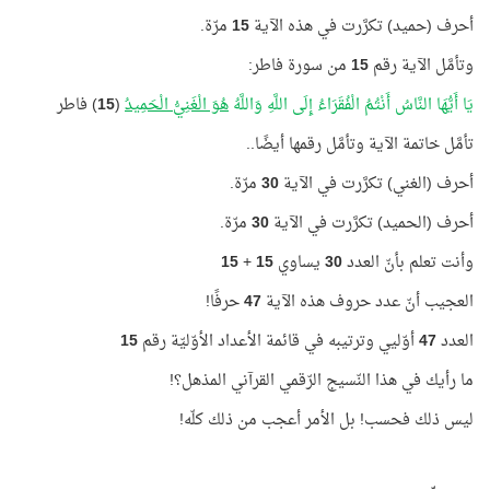
أحرف (حميد) تكرَّرت في هذه الآية
15
مرّة.
وتأمَّل الآية رقم
15
من سورة فاطر:
يَا أَيُّهَا النَّاسُ أَنْتُمُ الْفُقَرَاءُ إِلَى اللَّهِ وَاللَّهُ
هُوَ الْغَنِيُّ الْحَمِيدُ
(
15
) فاطر
تأمَّل خاتمة الآية وتأمَّل رقمها أيضًا..
أحرف (الغني) تكرَّرت في الآية
30
مرّة.
أحرف (الحميد) تكرَّرت في الآية
30
مرّة.
وأنت تعلم بأنّ العدد
30
يساوي
15
+
15
العجيب أنّ عدد حروف هذه الآية
47
حرفًا!
العدد
47
أوّليي وترتيبه في قائمة الأعداد الأوّليّة رقم
15
ما رأيك في هذا النّسيج الرّقمي القرآني المذهل؟!
ليس ذلك فحسب! بل الأمر أعجب من ذلك كلّه!