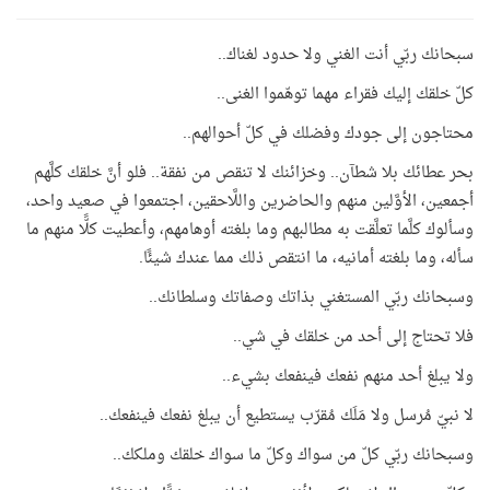
سبحانك ربّي أنت الغني ولا حدود لغناك..
كلّ خلقك إليك فقراء مهما توهّموا الغنى..
محتاجون إلى جودك وفضلك في كلّ أحوالهم..
بحر عطائك بلا شطآن.. وخزائنك لا تنقص من نفقة.. فلو أنَّ خلقك كلَّهم
أجمعين، الأوَّلين منهم والحاضرين واللَّاحقين، اجتمعوا في صعيد واحد،
وسألوك كلَّما تعلَّقت به مطالبهم وما بلغته أوهامهم، وأعطيت كلًّا منهم ما
سأله، وما بلغته أمانيه، ما انتقص ذلك مما عندك شيئًا.
وسبحانك ربّي المستغني بذاتك وصفاتك وسلطانك..
فلا تحتاج إلى أحد من خلقك في شي..
ولا يبلغ أحد منهم نفعك فينفعك بشيء..
لا نبيّ مُرسل ولا مَلَك مُقرّب يستطيع أن يبلغ نفعك فينفعك..
وسبحانك ربّي كلّ من سواك وكلّ ما سواك خلقك وملكك..