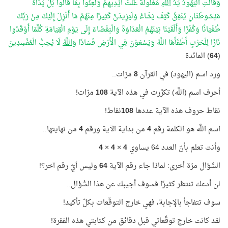
وَقَالَتِ الْيَهُودُ يَدُ
اللَّهِ
مَغْلُولَةٌ غُلَّتْ أَيْدِيهِمْ وَلُعِنُوا بِمَا قَالُوا بَلْ يَدَاهُ
مَبْسُوطَتَانِ يُنْفِقُ كَيْفَ يَشَاءُ وَلَيَزِيدَنَّ كَثِيرًا مِنْهُمْ مَا أُنْزِلَ إِلَيْكَ مِنْ رَبِّكَ
طُغْيَانًا وَكُفْرًا وَأَلْقَيْنَا بَيْنَهُمُ الْعَدَاوَةَ وَالْبَغْضَاءَ إِلَى يَوْمِ الْقِيَامَةِ كُلَّمَا أَوْقَدُوا
نَارًا لِلْحَرْبِ أَطْفَأَهَا اللَّهُ وَيَسْعَوْنَ فِي الْأَرْضِ فَسَادًا
وَاللَّهُ
لَا يُحِبُّ الْمُفْسِدِينَ
(
64
) المائدة
ورد اسم (اليهود) في القرآن
8
مرّات..
أحرف اسم (اللَّه) تكرَّرت في هذه الآية
108
مرّات!
نقاط حروف هذه الآية عددها
108
نقاط!
اسم اللَّه هو الكلمة رقم
4
من بداية الآية ورقم
4
من نهايتها..
وأنت تعلم بأنّ العدد 64 يساوي
4
×
4
×
4
السُّؤال مرّة أخرى: لماذا جاء رقم الآية
64
وليس أيّ رقم آخر؟!
لن أدعك تنتظر كثيرًا فسوف أجيبك عن هذا السُّؤال..
سوف تتفاجأ بالإجابة، فهي خارج التوقّعات بكلّ تأكيد!
لقد كانت خارج توقّعاتي قبل دقائق من كتابتي هذه الفقرة!