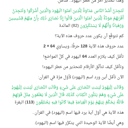
وهذا تحذير آخر من خطر اليهود.. فتأمَّل:
لَتَجِدَنَّ أَشَدَّ النَّاسِ عَدَاوَةً لِلَّذِينَ آمَنُوا الْيَهُودَ وَالَّذِينَ أَشْرَكُوا وَلَتَجِدَنَّ
أَقْرَبَهُمْ مَوَدَّةً لِلَّذِينَ آمَنُوا الَّذِينَ قَالُوا إِنَّا نَصَارَى ذَلِكَ بِأَنَّ مِنْهُمْ قِسِّيسِينَ
وَرُهْبَانًا وَأَنَّهُمْ لَا يَسْتَكْبِرُونَ
(82) المائدة
كم تتوقّع أن يكون عدد حروف هذه الآية؟
عدد حروف هذه الآية
128
حرفًا، ويساوي
64 × 2
تأمَّل كيف يلازم العدد
64
اليهود في كلّ المواضع!
وتأمَّل كيف تتألّق الأرقام للتحذير من خطر اليهود!
الآن تأمَّل أين ورد اسم (اليهود) لأوّل مرّة في القرآن:
وَقَالَتِ
الْيَهُودُ
لَيْسَتِ النَّصَارَى عَلَى شَيْءٍ وَقَالَتِ النَّصَارَى لَيْسَتِ
الْيَهُودُ
عَلَى شَيْءٍ وَهُمْ يَتْلُونَ الْكِتَابَ كَذَلِكَ قَالَ الَّذِينَ لَا يَعْلَمُونَ مِثْلَ قَوْلِهِمْ
فَاللَّهُ يَحْكُمُ بَيْنَهُمْ يَوْمَ الْقِيَامَةِ فِيمَا كَانُوا فِيهِ يَخْتَلِفُونَ
(
113
) البقرة
هذه الآية هي أوّل آية يرد فيها اسم (اليهود) في القرآن..
وهي أيضًا الآية الوحيدة التي يتكرَّر فيها اسم (اليهود).