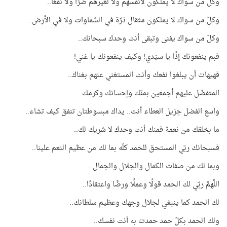
وكلّ من سواك لا يملكون لأنفسهم ولا لغيرهم ضرًّا ولا نفعًا..
وكلّ من سواك لا يملكون مثقال ذرّة في السَّماوات ولا في الأرض..
وكلّ من سواك يفنى وتبقى أنت وحدك سبحانك..
فبم ينفعونك إذًا يا سيّدي! وكيف ينفعونك يا غني!
فهيهات أن يبلغوا نفعك وأنت المستغني عنهم بغناك..
المتفضّل عليهم أجمعين بمنّك وإحسانك وكرمك..
واسع الفضل جزيل العطاء أنت.. يداك مبسوطتان تنفق كيف تشاء..
ما بخلقك من نعمة فمنك أنت وحدك لا شريك لك..
فسبحانك ربّي المستحق للحمد كلّه بما لك من عظيم النعم علينا..
وبما لك من صفات الكمال والجلال والجمال..
اللَّهمَّ ربّي لك الحمد قولًا وعملًا ورضًا واعتقادًا..
لك الحمد كما ينبغي لجلال وجهك وعظيم سلطانك..
ولك الحمد بكلّ حمد حمدت به أنت نفسك..