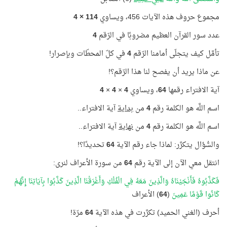
مجموع حروف هذه الآيات 456، ويساوي
114 × 4
عدد سور القرآن العظيم مضروبًا في الرّقم
4
تأمَّل كيف يتجلّى أمامنا الرّقم
4
في كلّ المحطّات وبإصرار!
عن ماذا يريد أن يفصح لنا هذا الرّقم؟!
آية الافتراء رقمها
64
، ويساوي
4
×
4
×
4
اسم اللَّه هو الكلمة رقم
4
من
بداية
آية الافتراء..
اسم اللَّه هو الكلمة رقم
4
من
نهاية
آية الافتراء..
والسُّؤال يتكرَّر:
لماذا جاء رقم الآية
64
تحديدًا؟!
انتقل معي الآن إلى الآية رقم
64
من سورة الأعراف لنرى:
فَكَذَّبُوهُ فَأَنْجَيْنَاهُ وَالَّذِينَ مَعَهُ فِي الْفُلْكِ وَأَغْرَقْنَا الَّذِينَ كَذَّبُوا بِآيَاتِنَا إِنَّهُمْ
كَانُوا قَوْمًا عَمِينَ
(
64
) الأعراف
أحرف (الغني الحميد) تكرَّرت في هذه الآية
64
مرّة!