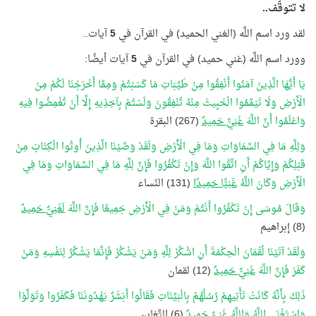
لا تتوقّف..
لقد ورد اسم اللَّه (الغني الحميد) في القرآن في
5
آيات..
وورد اسم اللَّه (غني حميد) في القرآن في
5
آيات أيضًا:
يَا أَيُّهَا الَّذِينَ آمَنُوا أَنْفِقُوا مِنْ طَيِّبَاتِ مَا كَسَبْتُمْ وَمِمَّا أَخْرَجْنَا لَكُمْ مِنَ
الْأَرْضِ وَلَا تَيَمَّمُوا الْخَبِيثَ مِنْهُ تُنْفِقُونَ وَلَسْتُمْ بِآخِذِيهِ إِلَّا أَنْ تُغْمِضُوا فِيهِ
وَاعْلَمُوا أَنَّ اللَّهَ
غَنِيٌّ حَمِيدٌ
(267) البقرة
وَلِلَّهِ مَا فِي السَّمَاوَاتِ وَمَا فِي الْأَرْضِ وَلَقَدْ وَصَّيْنَا الَّذِينَ أُوتُوا الْكِتَابَ مِنْ
قَبْلِكُمْ وَإِيَّاكُمْ أَنِ اتَّقُوا اللَّهَ وَإِنْ تَكْفُرُوا فَإِنَّ لِلَّهِ مَا فِي السَّمَاوَاتِ وَمَا فِي
الْأَرْضِ وَكَانَ اللَّهُ
غَنِيًّا حَمِيدًا
(131) النّساء
وَقَالَ مُوسَى إِنْ تَكْفُرُوا أَنْتُمْ وَمَنْ فِي الْأَرْضِ جَمِيعًا فَإِنَّ اللَّهَ
لَغَنِيٌّ حَمِيدٌ
(8) إبراهيم
وَلَقَدْ آتَيْنَا لُقْمَانَ الْحِكْمَةَ أَنِ اشْكُرْ لِلَّهِ وَمَنْ يَشْكُرْ فَإِنَّمَا يَشْكُرُ لِنَفْسِهِ وَمَنْ
كَفَرَ فَإِنَّ اللَّهَ
غَنِيٌّ حَمِيدٌ
(12) لقمان
ذَلِكَ بِأَنَّهُ كَانَتْ تَأْتِيهِمْ رُسُلُهُمْ بِالْبَيِّنَاتِ فَقَالُوا أَبَشَرٌ يَهْدُونَنَا فَكَفَرُوا وَتَوَلَّوْا
وَاسْتَغْنَى اللَّهُ وَاللَّهُ
غَنِيٌّ حَمِيدٌ
(6) التَّغابن