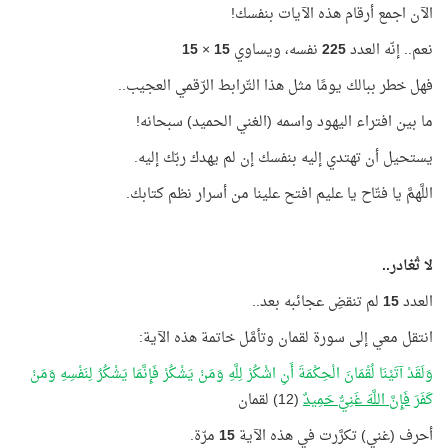
الآن اجمع أرقام هذه الآيات بنفسك!
نعم.. إنّه العدد
225
نفسه، ويساوي
15
×
15
فهل خطر ببالك يومًا مثل هذا التّرابط الرّقمي العجيب..
ما بين افتراء اليهود واسمه (الغني الحميد) سبحانه!
يستحيل أن تهتدي إليه بنفسك إن لم يهدك ربّك إليه.
اللَّهمَّ يا فتّاح يا عليم افتح علينا من أسرار نظم كتابك.
لا تُغادر..
العدد
15
لم تنقضِ عجائبه بعد..
انتقل معي إلى سورة لقمان وتأمَّل خاتمة هذه الآية:
وَلَقَدْ آتَيْنَا لُقْمَانَ الْحِكْمَةَ أَنِ اشْكُرْ لِلَّهِ وَمَنْ يَشْكُرْ فَإِنَّمَا يَشْكُرُ لِنَفْسِهِ وَمَنْ
كَفَرَ
فَإِنَّ اللَّهَ غَنِيٌّ حَمِيدٌ
(12) لقمان
أحرف (غني) تكرَّرت في هذه الآية
15
مرّة.