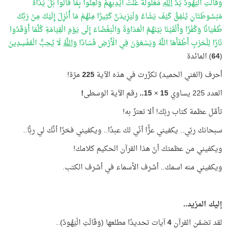
وَقَالَتِ الْيَهُودُ يَدُ
اللَّهِ
مَغْلُولَةٌ غُلَّتْ أَيْدِيهِمْ وَلُعِنُوا بِمَا قَالُوا بَلْ يَدَاهُ
مَبْسُوطَتَانِ يُنْفِقُ كَيْفَ يَشَاءُ وَلَيَزِيدَنَّ كَثِيرًا مِنْهُمْ مَا أُنْزِلَ إِلَيْكَ مِنْ رَبِّكَ
طُغْيَانًا وَكُفْرًا وَأَلْقَيْنَا بَيْنَهُمُ الْعَدَاوَةَ وَالْبَغْضَاءَ إِلَى يَوْمِ الْقِيَامَةِ كُلَّمَا أَوْقَدُوا
نَارًا لِلْحَرْبِ أَطْفَأَهَا اللَّهُ وَيَسْعَوْنَ فِي الْأَرْضِ فَسَادًا
وَاللَّهُ
لَا يُحِبُّ الْمُفْسِدِينَ
(
64
) المائدة
أحرف (الغني الحميد) تكرَّرت في هذه الآية
225
مرّة!
العدد 225 يساوي
15
×
15..
رقم الآية الوسطى
!
تأمَّل عظمة كتاب ربّك! ألا تعتزّ به!
سبحانك ربّي.. يكفيني عزًّا أنّي لك عبدًا.. ويكفيني فخرًا أنَّك لي ربًّا..
ويكفيني من عظمتك أنّ هذا القرآن الحكيم كلامك!
ويكفيني منه اسمك.. أشرف الأسماء في أشرف الكتب.
إليك المزيد..
لقد تضمّن القرآن
4
آيات تحديدًا مطلعها (وَقَالَتِ الْيَهُودُ)..