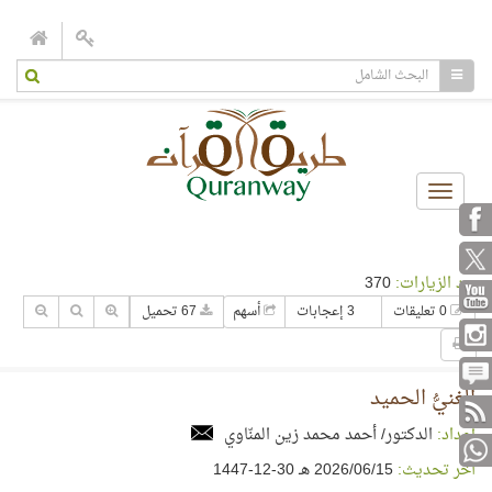
Toggle
navigation
عدد الزيارات:
370
0 تعليقات
3 إعجابات
أسهم
67 تحميل
الغنيُّ الحميد
إعداد:
الدكتور/ أحمد محمد زين المنّاوي
آخر تحديث:
15‏/06‏/2026 هـ 30-12-1447