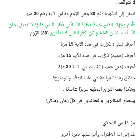
لا تتوقّف..
انتقل إلى السُّورة رقم
30
وهي الرُّوم وتأمَّل الآية رقم
30
منها:
فَأَقِمْ وَجْهَكَ لِلدِّينِ حَنِيفًا فِطْرَةَ اللَّهِ الَّتِي فَطَرَ النَّاسَ عَلَيْهَا لَا تَبْدِيلَ لِخَلْقِ
اللَّهِ ذَلِكَ الدِّينُ الْقَيِّمُ وَلَكِنَّ أَكْثَرَ النَّاسِ لَا يَعْلَمُونَ
(
30
) الرُّوم
أحرف (غني) تكرَّرت في هذه الآية
15
مرّة.
أحرف (حميد) تكرَّرت في هذه الآية
15
مرّة.
أحرف (غني حميد) تكرَّرت في الآية
30
مرّة.
حقائق رقميّة قرآنيّة في غاية الدقَّة والوضوح!
وهكذا يقف القرآن العظيم عزيزًا شامخًا..
يتحدّى المكابرين والمعاندين في كلّ زمان ومكان!
مزيدًا من التحدّي..
عُد إلى آية الافتراء وألق عليها نظرة أخرى: