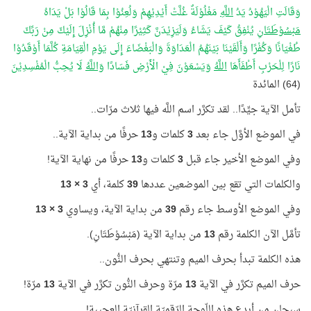
وَقَالَتِ الْيَهُوْدُ يَدُ
اللَّهِ
مَغْلُوْلَةٌ غُلَّتْ أَيْدِيْهِمْ وَلُعِنُوْا بِمَا قَالُوْا بَلْ يَدَاهُ
مَبْسُوْطَتَانِ
يُنْفِقُ كَيْفَ يَشَاءُ وَلَيَزِيْدَنَّ كَثِيْرًا مِنْهُمْ مَّا أُنْزِلَ إِلَيْكَ مِنْ رَبِّكَ
طُغْيَانًا وَكُفْرًا وَأَلْقَيْنَا بَيْنَهُمُ الْعَدَاوَةَ وَالْبَغْضَاءَ إِلَى يَوْمِ الْقِيَامَةِ كُلَّمَا أَوْقَدُوْا
نَارًا لِلْحَرْبِ أَطْفَأَهَا
اللَّهُ
وَيَسْعَوْنَ فِيْ الْأَرْضِ فَسَادًا
وَاللَّهُ
لَا يُحِبُّ الْمُفْسِدِيْنَ
(64) المائدة
تأمل الآية جيِّدًا.. لقد تكرَّر اسم اللَّه فيها ثلاث مرّات..
في الموضع الأوَّل جاء بعد
3
كلمات و
13
حرفًا من بداية الآية..
وفي الموضع الأخير جاء قبل
3
كلمات و
13
حرفًا من نهاية الآية!
والكلمات التي تقع بين الموضعين عددها
39
كلمة، أي
3 × 13
وفي الموضع الأوسط جاء رقم
39
من بداية الآية، ويساوي
3 × 13
تأمَّل الآن الكلمة رقم
13
من بداية الآية (مَبْسُوْطَتَانِ).
هذه الكلمة تبدأ بحرف الميم وتنتهي بحرف النُّون..
حرف الميم تكرَّر في الآية
13
مرّة وحرف النُّون تكرَّر في الآية
13
مرّة!
سبحان من أبدع هذه اللّوحة الرّقميّة القرآنيّة العجيبة!