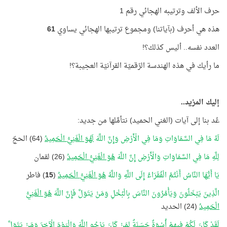
حرف الألف وترتيبه الهجائي رقم 1
هذه هي أحرف (بآياتنا) ومجموع ترتيبها الهجائي يساوي
61
العدد نفسه.. أليس كذلك؟!
ما رأيك في هذه الهندسة الرّقميّة القرآنيّة العجيبة؟!
إليك المزيد..
عُد بنا إلى آيات (الغني الحميد) نتأمَّلها من جديد:
لَهُ مَا فِي السَّمَاوَاتِ وَمَا فِي الْأَرْضِ وَإِنَّ اللَّهَ
لَهُوَ الْغَنِيُّ الْحَمِيدُ
(64) الحجّ
لِلَّهِ مَا فِي السَّمَاوَاتِ وَالْأَرْضِ إِنَّ اللَّهَ
هُوَ الْغَنِيُّ الْحَمِيدُ
(26) لقمان
يَا أَيُّهَا النَّاسُ أَنْتُمُ الْفُقَرَاءُ إِلَى اللَّهِ وَاللَّهُ
هُوَ الْغَنِيُّ الْحَمِيدُ
(
15
) فاطر
الَّذِينَ يَبْخَلُونَ وَيَأْمُرُونَ النَّاسَ بِالْبُخْلِ وَمَنْ يَتَوَلَّ فَإِنَّ اللَّهَ
هُوَ الْغَنِيُّ
الْحَمِيدُ
(24) الحديد
لَقَدْ كَانَ لَكُمْ فِيهِمْ أُسْوَةٌ حَسَنَةٌ لِمَنْ كَانَ يَرْجُو اللَّهَ وَالْيَوْمَ الْآخِرَ وَمَنْ يَتَوَلَّ