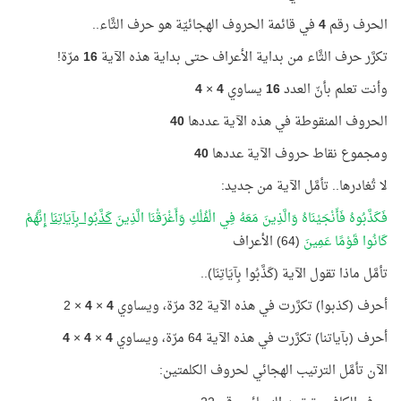
الحرف رقم
4
في قائمة الحروف الهجائيّة هو حرف الثَّاء..
تكرَّر حرف الثَّاء من بداية الأعراف حتى بداية هذه الآية
16
مرّة!
وأنت تعلم بأنّ العدد
16
يساوي
4
×
4
الحروف المنقوطة في هذه الآية عددها
40
ومجموع نقاط حروف الآية عددها
40
لا تُغادرها.. تأمَّل الآية من جديد:
فَكَذَّبُوهُ فَأَنْجَيْنَاهُ وَالَّذِينَ مَعَهُ فِي الْفُلْكِ وَأَغْرَقْنَا الَّذِينَ
كَذَّبُوا بِآيَاتِنَا
إِنَّهُمْ
كَانُوا قَوْمًا عَمِينَ
(64) الأعراف
تأمَّل ماذا تقول الآية (كَذَّبُوا بِآيَاتِنَا)..
أحرف (كذبوا) تكرَّرت في هذه الآية 32 مرّة، ويساوي
4
×
4
× 2
أحرف (بآياتنا) تكرَّرت في هذه الآية 64 مرّة، ويساوي
4
×
4
×
4
الآن تأمَّل الترتيب الهجائي لحروف الكلمتين: