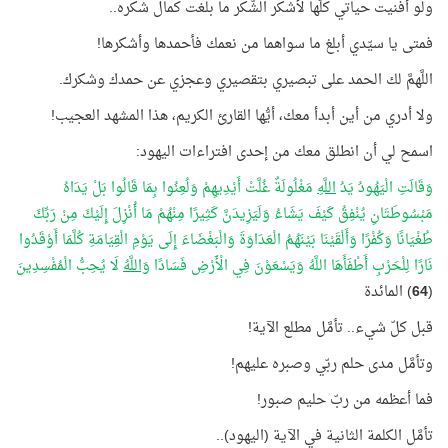
ولو أفنيت حياتي كلّها لأشكر الشُّكر ما بلغت كمال شكره..
فمتى يا سيّدي أبلغ ما سواهما من نعمك فأحمدها وأشكرها!
اللَّهمَّ لك الحمد على تبصيري بتقصيري وعجزي عن حمدك وشكرك.
ولا أدري من أين أبدأ معك، أيُّها القارئ الكريم، هذا المشهد العجيب!
اسمح لي أن انطلق معك من إحدى افتراءات اليهود:
وَقَالَتِ الْيَهُودُ يَدُ
اللَّهِ
مَغْلُولَةٌ غُلَّتْ أَيْدِيهِمْ وَلُعِنُوا بِمَا قَالُوا بَلْ يَدَاهُ
مَبْسُوطَتَانِ يُنْفِقُ كَيْفَ يَشَاءُ وَلَيَزِيدَنَّ كَثِيرًا مِنْهُمْ مَا أُنْزِلَ إِلَيْكَ مِنْ رَبِّكَ
طُغْيَانًا وَكُفْرًا وَأَلْقَيْنَا بَيْنَهُمُ الْعَدَاوَةَ وَالْبَغْضَاءَ إِلَى يَوْمِ الْقِيَامَةِ كُلَّمَا أَوْقَدُوا
نَارًا لِلْحَرْبِ أَطْفَأَهَا اللَّهُ وَيَسْعَوْنَ فِي الْأَرْضِ فَسَادًا
وَاللَّهُ
لَا يُحِبُّ الْمُفْسِدِينَ
(
64
) المائدة
قبل كلّ شيء.. تأمَّل مطلع الآية!
وتأمَّل مدى حلم ربّي وصبره عليهم!
فما أعظمه من ربّ حليم صبور!
تأمَّل الكلمة الثانية في الآية (اليهود)..