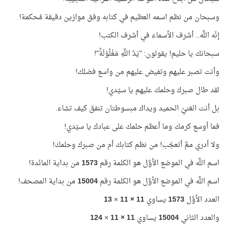
وسبحان من نظم اسمه العظيم في كتابه وفق موازين دقيقة مُحكمة!
إنّه اللَّه.. أشرف الأسماء في أشرف الكتب!
سبحانك يا حليم! يقولون: "يَدُ اللَّهِ مَغْلُوْلَةٌ"!
وأنت تصبر عليهم وتفيض عليهم من واسع فضلك!
لقد طال صبرك وحلمك عليهم يا سيّدي!
بل أنت الغنيّ الحميد ويداك مبسوطتان تنفق كيف تشاء.
فما أوسع كرمك وما أعظم حلمك على عبادك يا سيّدي!
ولا أدري ممَّ أتعجّب! من نظم كتابك أم من صبرك وحلمك!
اسم اللَّه في الموضع الأوَّل هو الكلمة رقم
1573
من بداية المائدة!
اسم اللَّه في الموضع الأوَّل هو الكلمة رقم
15004
من بداية المصحف!
العدد الأوَّل
1573
يساوي
11 × 11
×
13
والعدد الثاني
15004
يساوي
11 × 11
×
124