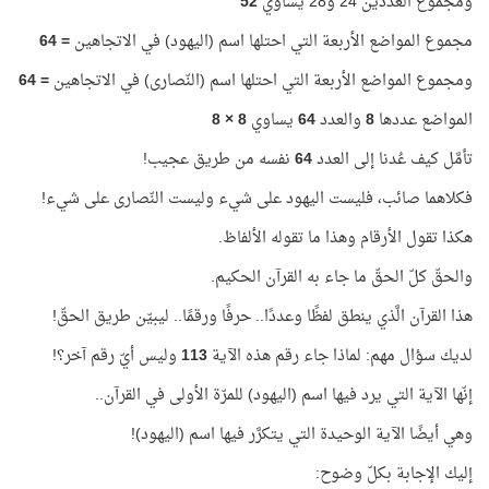
ومجموع العددين 24 و28 يساوي
52
مجموع المواضع الأربعة التي احتلها اسم (اليهود) في الاتجاهين
=
64
ومجموع المواضع الأربعة التي احتلها اسم (النّصارى) في الاتجاهين
=
64
المواضع عددها
8
والعدد
64
يساوي
8 × 8
تأمَّل كيف عُدنا إلى العدد
64
نفسه من طريق عجيب!
فكلاهما صائب، فليست اليهود على شيء وليست النّصارى على شيء!
هكذا تقول الأرقام وهذا ما تقوله الألفاظ.
والحقّ كلّ الحقّ ما جاء به القرآن الحكيم.
هذا القرآن الَّذي ينطق لفظًا وعددًا.. حرفًا ورقمًا.. ليبيّن طريق الحقّ!
لديك سؤال مهم: لماذا جاء رقم هذه الآية
113
وليس أيّ رقم آخر؟!
إنّها الآية التي يرد فيها اسم (اليهود) للمرّة الأولى في القرآن..
وهي أيضًا الآية الوحيدة التي يتكرَّر فيها اسم (اليهود)!
إليك الإجابة بكلّ وضوح: