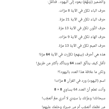
والضمير (بَيْنَهُمُ) يعود إلى اليهود.. فتأمَّل:
حرف الباء تكرَّر في الآية 8 مرّات.
حرف الياء تكرَّر في الآية 21 مرّة.
حرف النُّون تكرَّر في الآية 13 مرّة.
حرف الهاء تكرَّر في الآية 9 مرّات.
حرف الميم تكرَّر في الآية 13 مرّة.
هذه هي أحرف (بينهم) تكرَّرت في الآية
64
مرّة!
تأمَّل كيف يتألّق العدد
64
ويتأكّد بأكثر من طريق!
ولكن ما علاقة هذا العدد باليهود؟!
اسم (اليهود) ورد في القرآن
8
مرّات!
وأنت تعلم أنّ العدد 64 يساوي
8
×
8
سبحانك! وعزّتك يا سيّدي لا أدري ممَّ أتعجّب!
من نظمك أتعجّب أم من صبرك وحلمك عليهم!