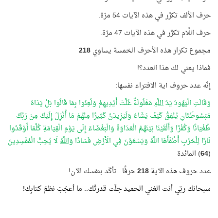
حرف الألف تكرَّر في هذه الآيات 54 مرّة.
حرف اللَّام تكرَّر في هذه الآيات 47 مرّة.
مجموع تكرار هذه الأحرف الخمسة يساوي
218
فماذا يعني لك هذا العدد؟!
إنّه عدد حروف آية الافتراء نفسها:
وَقَالَتِ الْيَهُودُ يَدُ
اللَّهِ
مَغْلُولَةٌ غُلَّتْ أَيْدِيهِمْ وَلُعِنُوا بِمَا قَالُوا بَلْ يَدَاهُ
مَبْسُوطَتَانِ يُنْفِقُ كَيْفَ يَشَاءُ وَلَيَزِيدَنَّ كَثِيرًا مِنْهُمْ مَا أُنْزِلَ إِلَيْكَ مِنْ رَبِّكَ
طُغْيَانًا وَكُفْرًا وَأَلْقَيْنَا بَيْنَهُمُ الْعَدَاوَةَ وَالْبَغْضَاءَ إِلَى يَوْمِ الْقِيَامَةِ كُلَّمَا أَوْقَدُوا
نَارًا لِلْحَرْبِ أَطْفَأَهَا اللَّهُ وَيَسْعَوْنَ فِي الْأَرْضِ فَسَادًا
وَاللَّهُ
لَا يُحِبُّ الْمُفْسِدِينَ
(
64
) المائدة
عدد حروف هذه الآية
218
حرفًا.. تأكّد بنفسك الآن!
سبحانك ربّي أنت الغني الحميد جلّت قدرتُك.. ما أعجَبَ نظمَ كتابِك!