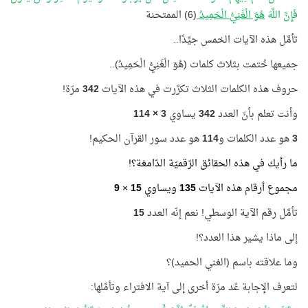
فَإِنَّ اللَّهَ
هُوَ الْغَنِيُّ الْحَمِيدُ
(6) الممتحنة
تأمَّل هذه الآيات الخمس جيِّدًا..
جميعها خُتمت بثلاث كلمات (هُوَ الْغَنِيُّ الْحَمِيدُ)..
حروف هذه الكلمات الثلاث تكرَّرت في هذه الآيات
342
مرّة!
وأنت تعلم بأنّ العدد
342
يساوي
3 × 114
3
هو عدد الكلمات و
114
هو عدد سور القرآن الحكيم!
ما رأيك في هذه الحقائق الرّقميّة الدّامغة؟!
مجموع أرقام هذه الآيات
135
ويساوي
15
×
9
تأمَّل رقم الآية الوسطي! نعم إنّه العدد
15
إلى ماذا يشير هذا العدد؟!
وما علاقته باسم (الغني الحميد)؟
لتعرف الإجابة عُد مرّة أخرى إلى آية الافتراء وتأمَّلها: