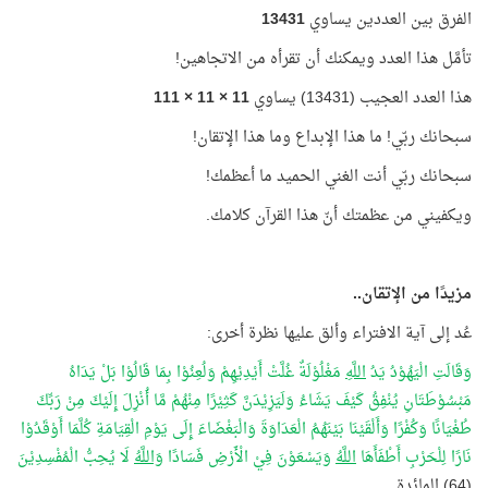
الفرق بين العددين يساوي
13431
تأمَّل هذا العدد ويمكنك أن تقرأه من الاتجاهين!
هذا العدد العجيب (13431) يساوي
11 × 11 × 111
سبحانك ربّي! ما هذا الإبداع وما هذا الإتقان!
سبحانك ربّي أنت الغني الحميد ما أعظمك!
ويكفيني من عظمتك أنّ هذا القرآن كلامك.
مزيدًا من الإتقان..
عُد إلى آية الافتراء وألق عليها نظرة أخرى:
وَقَالَتِ الْيَهُوْدُ يَدُ
اللَّهِ
مَغْلُوْلَةٌ غُلَّتْ أَيْدِيْهِمْ وَلُعِنُوْا بِمَا قَالُوْا بَلْ يَدَاهُ
مَبْسُوْطَتَانِ يُنْفِقُ كَيْفَ يَشَاءُ وَلَيَزِيْدَنَّ كَثِيْرًا مِنْهُمْ مَّا أُنْزِلَ إِلَيْكَ مِنْ رَبِّكَ
طُغْيَانًا وَكُفْرًا وَأَلْقَيْنَا بَيْنَهُمُ الْعَدَاوَةَ وَالْبَغْضَاءَ إِلَى يَوْمِ الْقِيَامَةِ كُلَّمَا أَوْقَدُوْا
نَارًا لِلْحَرْبِ أَطْفَأَهَا
اللَّهُ
وَيَسْعَوْنَ فِيْ الْأَرْضِ فَسَادًا
وَاللَّهُ
لَا يُحِبُّ الْمُفْسِدِيْنَ
(64) المائدة