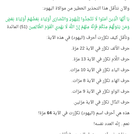
والآن نتأمَّل هذا التحذير الخطير من موالاة اليهود:
يَا أَيُّهَا الَّذِينَ آمَنُوا لَا تَتَّخِذُوا
الْيَهُودَ
وَالنَّصَارَى أَوْلِيَاءَ بَعْضُهُمْ أَوْلِيَاءُ بَعْضٍ
وَمَنْ يَتَوَلَّهُمْ مِنْكُمْ فَإِنَّهُ مِنْهُمْ إِنَّ اللَّهَ لَا يَهْدِي الْقَوْمَ الظَّالِمِينَ
(51) المائدة
وتأمَّل كيف تكرَّرت أحرف (اليهود) في هذه الآية:
حرف الألف تكرَّر في الآية 22 مرّة.
حرف اللَّام تكرَّر في الآية 13 مرّة.
حرف الياء تكرَّر في الآية 10 مرّات.
حرف الهاء تكرَّر في الآية 8 مرّات.
حرف الواو تكرَّر في الآية 9 مرّات.
حرف الدَّال تكرَّر في الآية مرّتين.
هذه هي أحرف اسم (اليهود) تكرَّرت في الآية
64
مرّة!
نعم.. إنّه العدد نفسه!