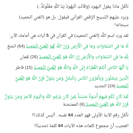
تأمَّل ماذا يقول اليهود (وَقَالَتِ الْيَهُودُ يَدُ اللَّهِ مَغْلُولَةٌ..).
ويرد عليهم النّسيج الرّقمي القرآني فيقول: بل هو (الغني الحميد)
سبحانه!
لقد ورد اسم اللَّه (الغني الحميد) في القرآن في
5
آيات هي أمامك الآن:
لَهُ مَا فِي السَّمَاوَاتِ وَمَا فِي الْأَرْضِ وَإِنَّ اللَّهَ لَهُوَ
الْغَنِيُّ الْحَمِيدُ
(64) الحجّ
لِلَّهِ مَا فِي السَّمَاوَاتِ وَالْأَرْضِ إِنَّ اللَّهَ هُوَ
الْغَنِيُّ الْحَمِيدُ
(26) لقمان
يَا أَيُّهَا النَّاسُ أَنْتُمُ الْفُقَرَاءُ إِلَى اللَّهِ وَاللَّهُ هُوَ
الْغَنِيُّ الْحَمِيدُ
(15) فاطر
الَّذِينَ يَبْخَلُونَ وَيَأْمُرُونَ النَّاسَ بِالْبُخْلِ وَمَنْ يَتَوَلَّ فَإِنَّ اللَّهَ هُوَ
الْغَنِيُّ
الْحَمِيدُ
(24) الحديد
لَقَدْ كَانَ لَكُمْ فِيهِمْ أُسْوَةٌ حَسَنَةٌ لِمَنْ كَانَ يَرْجُو اللَّهَ وَالْيَوْمَ الْآخِرَ وَمَنْ يَتَوَلَّ
فَإِنَّ اللَّهَ هُوَ
الْغَنِيُّ الْحَمِيدُ
(6) الممتحنة
تأمَّل رقم الآية الأولى فهو العدد
64
نفسه.. أليس كذلك؟!
العجيب أنّ مجموع كلمات هذه الآيات
64
كلمة تحديدًا!