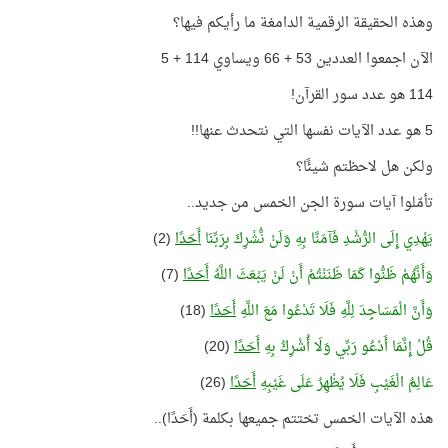
وهذه الحقيقة الرقمية الدامغة ما رأيكم فيها؟
الآن اجمعوا العددين 53 + 66 ويساوي 114 + 5
114 هو عدد سور القرآن!
5 هو عدد الآيات نفسها التي نتحدث عنها!!
ولكن هل لاحظتم شيئًا؟
تأمّلوا آيات سورة الجن الخمس من جديد..
يَهْدِي إِلَى الرُّشْدِ فَآمَنَّا بِهِ وَلَنْ نُّشْرِكَ بِرَبِّنَا
أَحَدًا
(2)
وَأَنَّهُمْ ظَنُّوا كَمَا ظَنَنْتُمْ أَنْ لَنْ يَبْعَثَ اللَّهُ
أَحَدًا
(7)
وَأَنَّ الْمَسَاجِدَ لِلَّهِ فَلَا تَدْعُوا مَعَ اللَّهِ
أَحَدًا
(18)
قُلْ إِنَّمَا أَدْعُو رَبِّي وَلَا أُشْرِكُ بِهِ
أَحَدًا
(20)
عَالِمُ الْغَيْبِ فَلَا يُظْهِرُ عَلَى غَيْبِهِ
أَحَدًا
(26)
هذه الآيات الخمس تختتم جميعها بكلمة (أَحَدًا)..