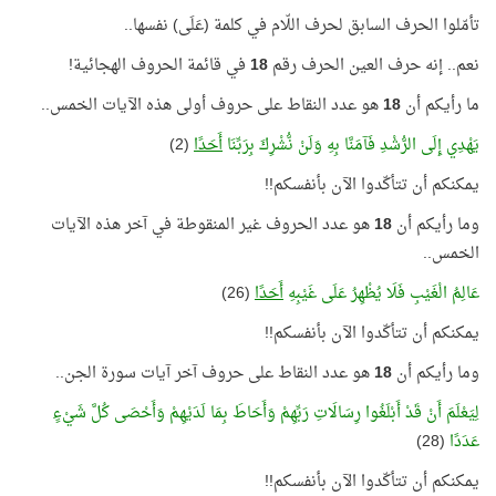
تأمّلوا الحرف السابق لحرف اللّام في كلمة (عَلَى) نفسها..
نعم.. إنه حرف العين الحرف رقم
18
في قائمة الحروف الهجائية!
ما رأيكم أن
18
هو عدد النقاط على حروف أولى هذه الآيات الخمس..
يَهْدِي إِلَى الرُّشْدِ فَآمَنَّا بِهِ وَلَنْ نُّشْرِكَ بِرَبِّنَا
أَحَدًا
(2)
يمكنكم أن تتأكّدوا الآن بأنفسكم!!
وما رأيكم أن
18
هو عدد الحروف غير المنقوطة في آخر هذه الآيات
الخمس..
عَالِمُ الْغَيْبِ فَلَا يُظْهِرُ عَلَى غَيْبِهِ
أَحَدًا
(26)
يمكنكم أن تتأكّدوا الآن بأنفسكم!!
وما رأيكم أن
18
هو عدد النقاط على حروف آخر آيات سورة الجن..
لِيَعْلَمَ أَنْ قَدْ أَبْلَغُوا رِسَالَاتِ رَبِّهِمْ وَأَحَاطَ بِمَا لَدَيْهِمْ وَأَحْصَى كُلَّ شَيْءٍ
عَدَدًا
(28)
يمكنكم أن تتأكّدوا الآن بأنفسكم!!