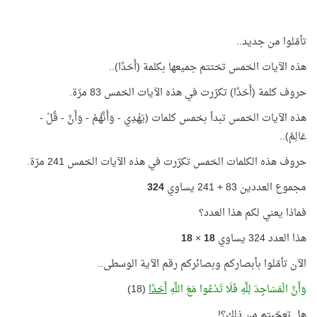
تأمّلوا من جديد..
هذه الآيات الخمس تختتم جميعها بكلمة (أَحَدًا)..
حروف كلمة (أَحَدًا) تكرّرت في هذه الآيات الخمس 83 مرّة.
هذه الآيات الخمس تبدأ بخمس كلمات (يَهْدِي - وَأَنَّهُمْ - وَأَنَّ - قُلْ -
عَالِمُ)..
حروف هذه الكلمات الخمس تكرّرت في هذه الآيات الخمس 241 مرّة.
مجموع العددين 83 + 241 يساوي
324
فماذا يعني لكم هذا العدد؟
هذا العدد 324 يساوي
18
×
18
الآن تأمّلوا بأبصاركم وبصائركم رقم الآية الوسطى..
وَأَنَّ الْمَسَاجِدَ لِلَّهِ فَلَا تَدْعُوا مَعَ اللَّهِ
أَحَدًا
(18)
هل تعجّبتم من ذلك؟!