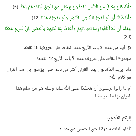
وَأَنَّهُ كَانَ رِجَالٌ مِنَ الْإِنْسِ يَعُوذُونَ بِرِجَالٍ مِنَ الْجِنِّ فَزَادُوهُمْ رَهَقًا
(6)
وَأَنَّا ظَنَنَّا أَنْ لَنْ نُعْجِزَ اللَّهَ فِي الْأَرْضِ وَلَنْ نُعْجِزَهُ هَرَبًا
(12)
لِيَعْلَمَ أَنْ قَدْ أَبْلَغُوا رِسَالَاتِ رَبِّهِمْ وَأَحَاطَ بِمَا لَدَيْهِمْ وَأَحْصَى كُلَّ شَيْءٍ عَدَدًا
(28)
كل آية من هذه الآيات الأربع عدد النقاط على حروفها 18 نقطة!
مجموع النقاط على حروف هذه الآيات الأربع 72 نقطة!
ماذا يريد المكذبون بهذا القرآن أكثر من ذلك حتى يؤمنوا بأن هذا القرآن
هو كلام الله؟!
أم ما زالوا يزعمون أن مُحمَّدًا صلى الله عليه وسلّم هو من نظم هذا
القرآن بهذه الطريقة!!
إليكم الأعجب..
تأمّلوا آيات سورة الجن الخمس من جديد..