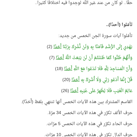
حقًا.. لو كان من عند غير الله لوجدوا فيه اختلافًا كثيرا..
تأمّلوا (أحدًا)..
تأمّلوا آيات سورة الجن الخمس من جديد:
يَهْدِي إِلَى الرُّشْدِ فَآمَنَّا بِهِ وَلَنْ نُّشْرِكَ بِرَبِّنَا
أَحَدًا
(2)
وَأَنَّهُمْ ظَنُّوا كَمَا ظَنَنْتُمْ أَنْ لَنْ يَبْعَثَ اللَّهُ
أَحَدًا
(7)
وَأَنَّ الْمَسَاجِدَ لِلَّهِ فَلَا تَدْعُوا مَعَ اللَّهِ
أَحَدًا
(18)
قُلْ إِنَّمَا أَدْعُو رَبِّي وَلَا أُشْرِكُ بِهِ
أَحَدًا
(20)
عَالِمُ الْغَيْبِ فَلَا يُظْهِرُ عَلَى غَيْبِهِ
أَحَدًا
(26)
القاسم المشترك بين هذه الآيات الخمس أنها تنتهي بلفظ (أَحَدًا).
حرف الألف تكرّر في هذه الآيات الخمس 34 مرّة.
حرف الحاء تكرّر في هذه الآيات الخمس 5 مرّات.
حرف الدال تكرّر في هذه الآيات الخمس 10 مرّات.