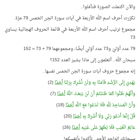
والآن اكتملت الصورة فتأمّلوا..
تكرّرت أحرف اسم الله الأربعة في آيات سورة الجن الخمس 79 مرّة.
مجموع ترتيب أحرف اسم الله الأربعة في قائمة الحروف الهجائية يساوي
73
79 عدد أوّليّ و73 عدد أوّلي أيضًا، ومجموعهما 79 + 73 = 152
سبحان الله.. أتعلمون إلى ماذا يشير العدد 152؟
إنه مجموع حروف آيات سورة الجن الخمس نفسها..
يَهْدِي إِلَى الرُّشْدِ فَآمَنَّا بِهِ وَلَنْ نُّشْرِكَ بِرَبِّنَا
أَحَدًا
(2)
وَأَنَّهُمْ ظَنُّوا كَمَا ظَنَنْتُمْ أَنْ لَنْ يَبْعَثَ اللَّهُ
أَحَدًا
(7)
وَأَنَّ الْمَسَاجِدَ لِلَّهِ فَلَا تَدْعُوا مَعَ اللَّهِ
أَحَدًا
(18)
قُلْ إِنَّمَا أَدْعُو رَبِّي وَلَا أُشْرِكُ بِهِ
أَحَدًا
(20)
عَالِمُ الْغَيْبِ فَلَا يُظْهِرُ عَلَى غَيْبِهِ
أَحَدًا
(26)
سبحانك الواحد الأحد.. تأكدوا بأنفسكم!