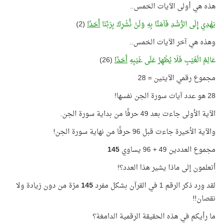
هذه هي أولى الآيات الخمس..
يَهْدِي إِلَى الرُّشْدِ فَآمَنَّا بِهِ وَلَنْ نُّشْرِكَ بِرَبِّنَا
أَحَدًا
(2)
وهذه هي آخر الآيات الخمس..
عَالِمُ الْغَيْبِ فَلَا يُظْهِرُ عَلَى غَيْبِهِ
أَحَدًا
(26)
مجموع رقمي الآيتين = 28
28 هو عدد آيات سورة الجن نفسها!
الآية الأولى جاءت بعد 49 حرفًا من بداية سورة الجن.
والآية الأخيرة جاءت قبل 96 حرفًا من نهاية سورة الجن!
مجموع العددين 49 + 96 يساوي
145
أتعلمون إلى ماذا يشير هذا العدد؟!
لقد ورد ذكر الرقم 1 في القرآن بشكل مفرد
145
مرّة من دون زيادة ولا
نقصان!!
ما رأيكم في هذه الحقيقة الرقمية الدامغة؟