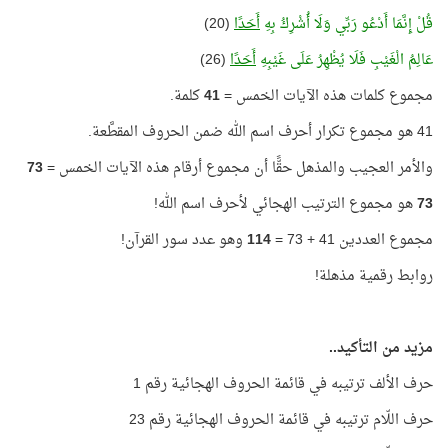
قُلْ إِنَّمَا أَدْعُو رَبِّي وَلَا أُشْرِكُ بِهِ
أَحَدًا
(20)
عَالِمُ الْغَيْبِ فَلَا يُظْهِرُ عَلَى غَيْبِهِ
أَحَدًا
(26)
مجموع كلمات هذه الآيات الخمس =
41
كلمة.
41 هو مجموع تكرار أحرف اسم الله ضمن الحروف المقطَّعة.
والأمر العجيب والمذهل حقًّا أن مجموع أرقام هذه الآيات الخمس =
73
73
هو مجموع الترتيب الهجائي لأحرف اسم الله!
مجموع العددين 41 + 73 =
114
وهو عدد سور القرآن!
روابط رقمية مذهلة!
مزيد من التأكيد..
حرف الألف ترتيبه في قائمة الحروف الهجائية رقم 1
حرف اللّام ترتيبه في قائمة الحروف الهجائية رقم 23