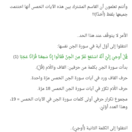
وأنتم تعلمون أن القاسم المشترك بين هذه الآيات الخمس أنها اختتمت
جميعها بلفظ (أَحَدًا)!!
الأمر لا يتوقّف عند هذا الحد..
انتقلوا إلى أوّل آية في سورة الجن نفسها:
قُلْ
أُوحِيَ إِلَيَّ أَنَّهُ اسْتَمَعَ نَفَرٌ مِنَ الْجِنِّ فَقَالُوا إِنَّا سَمِعْنَا قُرْآنًا عَجَبًا
(1)
بدأت سورة الجن بكلمة من حرفين: القاف واللّام (قُلْ).
حرف القاف ورد في آيات سورة الجن الخمس مرّة واحدة.
حرف اللّام تكرّر في آيات سورة الجن الخمس 18 مرّة.
مجموع تكرار حرفي أولى كلمات سورة الجن في الآيات الخمس = 19،
وهذا العدد أوّليّ.
انتقلوا إلى الكلمة الثانية (أُوحِيَ)..