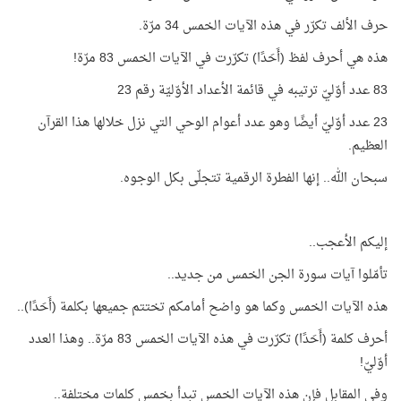
حرف الألف تكرّر في هذه الآيات الخمس 34 مرّة.
هذه هي أحرف لفظ (أَحَدًا) تكرّرت في الآيات الخمس 83 مرّة!
83 عدد أوّليّ ترتيبه في قائمة الأعداد الأوّليّة رقم 23
23 عدد أوّليّ أيضًا وهو عدد أعوام الوحي التي نزل خلالها هذا القرآن
العظيم.
سبحان الله.. إنها الفطرة الرقمية تتجلّى بكل الوجوه.
إليكم الأعجب..
تأمّلوا آيات سورة الجن الخمس من جديد..
هذه الآيات الخمس وكما هو واضح أمامكم تختتم جميعها بكلمة (أَحَدًا)..
أحرف كلمة (أَحَدًا) تكرّرت في هذه الآيات الخمس 83 مرّة.. وهذا العدد
أوّليّ!
وفي المقابل فإن هذه الآيات الخمس تبدأ بخمس كلمات مختلفة..