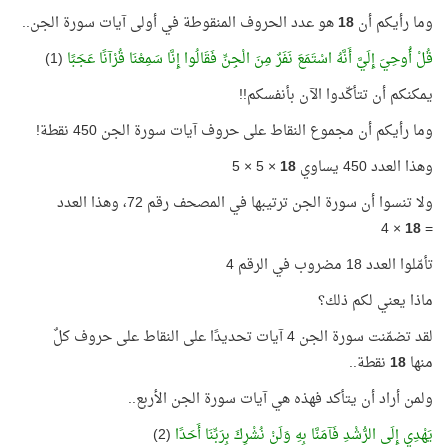
وما رأيكم أن
18
هو عدد الحروف المنقوطة في أولى آيات سورة الجن..
قُلْ أُوحِيَ إِلَيَّ أَنَّهُ اسْتَمَعَ نَفَرٌ مِنَ الْجِنِّ فَقَالُوا إِنَّا سَمِعْنَا قُرْآنًا عَجَبًا
(1)
يمكنكم أن تتأكّدوا الآن بأنفسكم!!
وما رأيكم أن مجموع النقاط على حروف آيات سورة الجن 450 نقطة!
وهذا العدد 450 يساوي
18
× 5 × 5
ولا تنسوا أن سورة الجن ترتيبها في المصحف رقم 72، وهذا العدد
× 4
18
=
تأمّلوا العدد 18 مضروب في الرقم 4
ماذا يعني لكم ذلك؟
لقد تضمّنت سورة الجن 4 آيات تحديدًا على النقاط على حروف كلٌ
منها
18
نقطة..
ولمن أراد أن يتأكد فهذه هي آيات سورة الجن الأربع..
يَهْدِي إِلَى الرُّشْدِ فَآمَنَّا بِهِ وَلَنْ نُشْرِكَ بِرَبِّنَا أَحَدًا
(2)