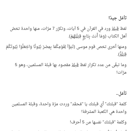
تأمّل جيدًا
لفظ
قبلة
ورد في القرآن في 5 آيات، وتكرّر 7 مرّات، منها واحدة تخصّ
أهل الكتاب (وَمَا أَنتَ بِتَابِعٍ
قِبْلَتَهُمْ
).
ومنها أخرى تخص قوم موسى (تَبَوَّآ لِقَوْمِكُمَا بِمِصْرَ بُيُوتًا وَاجْعَلُوْا بُيُوتَكُمْ
قِبْلَةً
).
وما تبقّى من عدد تكرار لفظ
قبلة
مقصود بها قبلة المسلمين، وهو 5
مرّات!
تأمّل..
كلمة "قبلتك" أي قبلتك يا "مُحمَّد" وردت مرّة واحدة، وقبلة المسلمين
واحدة هي الكعبة المشرفة!
وكلمة "قبلتك" نفسها من 5 أحرف!