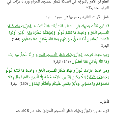
أتعلم أن الأمر بالتوجّه في الصلاة شطر المسجد الحرام ورد 5 مرّات في
القرآن تحديدًا؟!
تأمّل الآيات التالية وجميعها في سورة البقرة:
قَدْ نَرَى تَقَلُّبَ وَجْهِكَ فِي السَّمَاءِ فَلَنُوَلِّيَنَّكَ قِبْلَةً تَرْضَاهَا
فَوَلِّ وَجْهَكَ شَطْرَ
الْمَسْجِدِ الْحَرَامِ
وَحَيْثُ مَا كُنْتُمْ
فَوَلُّوا وُجُوْهَكُمْ شَطْرَهُ
وَإِنَّ الَّذِيْنَ أُوْتُوا
الْكِتَابَ لَيَعْلَمُوْنَ أَنَّهُ الْحَقُّ مِنْ رَبِّهِمْ وَمَا اللّهُ بِغَافِلٍ عَمَّا يَعْمَلُوْنَ
(144)
البقرة
وَمِنْ حَيْثُ خَرَجْتَ
فَوَلِّ وَجْهَكَ شَطْرَ الْمَسْجِدِ الْحَرَامِ
وَإِنَّهُ لَلْحَقُّ مِنْ رَبِّكَ
وَمَا اللَّهُ بِغَافِلٍ عَمَّا تَعْمَلُوْنَ
(149) البقرة
وَمِنْ حَيْثُ خَرَجْتَ
فَوَلِّ وَجْهَكَ شَطْرَ الْمَسْجِدِ الْحَرَامِ
وَحَيْثُ مَا كُنْتُمْ
فَوَلُّوا
وُجُوْهَكُمْ شَطْرَهُ
لِئَلَّا يَكُوْنَ لِلنَّاسِ عَلَيْكُمْ حُجَّةٌ إِلَّا الَّذِيْنَ ظَلَمُوا مِنْهُمْ فَلَا
تَخْشَوْهُمْ وَاخْشَوْنِي وَلِأُتِمَّ نِعْمَتِي عَلَيْكُمْ وَلَعَلَّكُمْ تَهْتَدُوْنَ
(150) البقرة
تأمّل..
قوله تعالى: (فَوَلِّ وَجْهَكَ شَطْرَ الْمَسْجِدِ الْحَرَامِ) جاء من 5 كلمات،