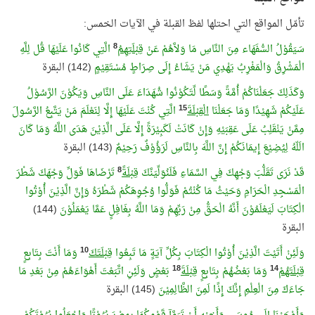
تأمّل المواقع التي احتلها لفظ القبلة في الآيات الخمس:
8
سَيَقُوْلُ السُّفَهَاء مِنَ النَّاسِ مَا وَلاَّهُمْ عَنْ
قِبْلَتِهِمُ
الَّتِي كَانُوا عَلَيْهَا قُل لِلَّهِ
الْمَشْرِقُ وَالْمَغْرِبُ يَهْدِي مَنْ يَشَاءُ إِلَى صِرَاطٍ مُسْتَقِيْمٍ
(142) البقرة
وَكَذَلِكَ جَعَلْنَاكُمْ أُمَّةً وَسَطًا لِّتَكُوْنُوا شُهَدَاءَ عَلَى النَّاسِ وَيَكُوْنَ الرَّسُوْلُ
15
عَلَيْكُمْ شَهِيْدًا وَمَا جَعَلْنَا
الْقِبْلَةَ
الَّتِي كُنْتَ عَلَيْهَا إِلَّا لِنَعْلَمَ مَنْ يَتَّبِعُ الرَّسُولَ
مِمَّنْ يَنْقَلِبُ عَلَى عَقِبَيْهِ وَإِنْ كَانَتْ لَكَبِيْرَةً إِلَّا عَلَى الَّذِيْنَ هَدَى اللَّهُ وَمَا كَانَ
الَلّهُ لِيُضِيْعَ إِيمَانَكُمْ إِنَّ اللَّهَ بِالنَّاسِ لَرَؤُوْفٌ رَحِيْمٌ
(143) البقرة
8
قَدْ نَرَى تَقَلُّبَ وَجْهِكَ فِي السَّمَاءِ فَلَنُوَلِّيَنَّكَ
قِبْلَةً
تَرْضَاهَا فَوَلِّ وَجْهَكَ شَطْرَ
الْمَسْجِدِ الْحَرَامِ وَحَيْثُ مَا كُنْتُمْ فَوَلُّوا وُجُوِهَكُمْ شَطْرَهُ وَإِنَّ الَّذِيْنَ أُوْتُوا
الْكِتَابَ لَيَعْلَمُوْنَ أَنَّهُ الْحَقُّ مِنْ رَبِّهِمْ وَمَا اللَّهُ بِغَافِلٍ عَمَّا يَعْمَلُوْنَ
(144)
البقرة
10
وَلَئِنْ أَتَيْتَ الَّذِيْنَ أُوْتُوا الْكِتَابَ بِكُلِّ آيَةٍ مَا تَبِعُوا
قِبْلَتَكَ
وَمَا أَنْتَ بِتَابِعٍ
18
14
قِبْلَتَهُمْ
وَمَا بَعْضُهُمْ بِتَابِعٍ
قِبْلَةَ
بَعْضٍ وَلَئِنِ اتَّبَعْتَ أَهْوَاءَهُمْ مِنْ بَعْدِ مَا
جَاءَكَ مِنَ الْعِلْمِ إِنَّكَ إِذًا لَمِنَ الظَّالِمِيْنَ
(145) البقرة