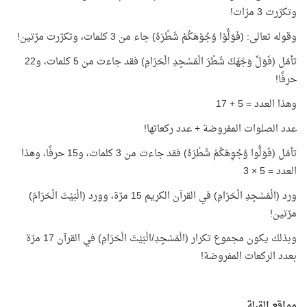
وتكرّرت 3 مرّات!
وقوله تعالى: (فَوَلُّوْا وُجُوْهَكُمْ شَطْرَهُ) جاء من 3 كلمات، وتكرّرت مرّتين!
تأمّل (فَوَلِّ وَجْهَكَ شَطْرَ الْمَسْجِدِ الْحَرَامِ) فقد جاءت من 5 كلمات، و22
حرفًا!
وهذا العدد = 5 + 17
عدد الصلوات المفروضة + عدد ركعاتها!
تأمّل (فَوَلُّوا وُجُوِهَكُمْ شَطْرَهُ) فقد جاءت من 3 كلمات، و15 حرفًا، وهذا
العدد = 5 × 3
ورد (الْمَسْجِدِ الْحَرَامِ) في القرآن الكريم 15 مرّة، وورد (الْبَيْتَ الْحَرَامَ)
مرّتين!
وبذلك يكون مجموع تكرار (الْمَسْجِدِ/الْبَيْتَ الْحَرَامِ) في القرآن 17 مرّة
بعدد الركعات المفروضة!
مواقع القبلة