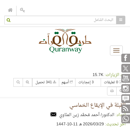
Toggle
navigation
عدد الزيارات:
15.7K
0 تعليقات
3 إعجابات
أسهم
341 تحميل
القبلة في الإيقاع الخماسي
إعداد:
الدكتور/ أحمد مُحمَّد زين المنّاوي
آخر تحديث:
29‏/03‏/2026 هـ 11-10-1447