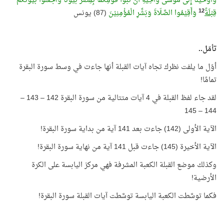
وَأَوْحَيْنَا إِلَى مُوسَى وَأَخِيْهِ أَنْ تَبَوَّآ قَوْمِكُمَا بِمِصْرَ بُيُوْتًا وَاجْعَلُوا بُيُوْتَكُمْ
12
قِبْلَةً
وَأَقِيْمُوا الصَّلَاةَ وَبَشِّرِ الْمُؤْمِنِيْنَ
(87) يونس
تأمّل..
أوّل ما يلفت نظرك تجاه آيات القبلة أنها جاءت في وسط سورة البقرة
تمامًا!
لقد جاء لفظ القبلة في 4 آيات متتالية من سورة البقرة 142 – 143 –
144 – 145
الآية الأولى (142) جاءت بعد 141 آية من بداية سورة البقرة!
الآية الأخيرة (145) جاءت قبل 141 آية من نهاية سورة البقرة!
وكذلك موضع القبلة الكعبة المشرفة فهي مركز اليابسة على الكرة
الأرضية!
فكما توسَّطت الكعبة اليابسة توسَّطت آيات القبلة سورة البقرة!