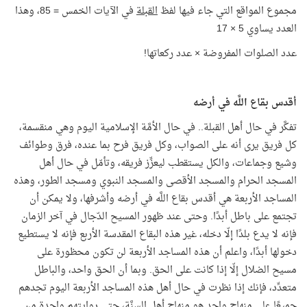
مجموع المواقع التي جاء فيها لفظ
القبلة
في الآيات الخمس = 85، وهذا
العدد يساوي 5 × 17
عدد الصلوات المفروضة × عدد ركعاتها!
أقدس بقاع اللَّه في أرضه
تفكَّر في حال أهل القبلة.. في حال الأمَّة الإسلامية اليوم وهي منقسمة،
كل فريق يرى أنه على الصواب، وكل فريق فرح بما عنده، فرق وطوائف
وشيع وجماعات، والكل يستقطب ليعزِّز فريقه، وتأمّل في حال أهل
المسجد الحرام والمسجد الأقصى والمسجد النبوي ومسجد الطور، وهذه
المساجد الأربعة هي أقدس بقاع اللَّه في أرضه وأشرفها، ولا يمكن أن
تجتمع على باطل أبدًا. وحتى عند ظهور المسيح الدّجال في آخر الزمان
فإنه لا يدع بلدًا إلّا دخله، غير هذه البقاع المقدسة الأربع فإنه لا يستطيع
دخولها أبدًا، واعلم أن هذه المساجد الأربعة لن تكون محظورة على
مسيح الضلال إلّا إذا كانت على الحق. وبما أن الحق واحد، والباطل
متعدِّد، فإنك إذا نظرت في حال أهل هذه المساجد الأربعة اليوم تجدهم
جميعًا على منهاج واحد هو منهاج أهل السنَّة، حتى روايتهم واحدة من