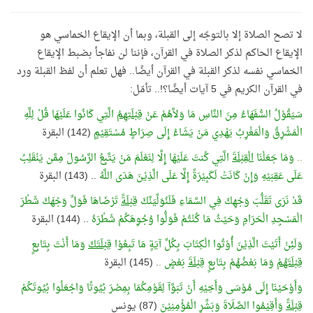
لا تصح الصلاة إلا بالتوجّه إلى القبلة، وبما أن الإيقاع الخماسي هو
الإيقاع الحاكم لذكر الصلاة في القرآن، فإننا لن نفاجأ بضبط الإيقاع
الخماسي نفسه لذكر القبلة في القرآن أيضًا.. فهل تعلم أن لفظ القبلة ورد
في القرآن الكريم في 5 آيات أيضًا؟!.. تأمّل:
سَيَقُوْلُ السُّفَهَاءُ مِنَ النَّاسِ مَا وَلاَّهُمْ عَنْ
قِبْلَتِهِمُ
الَّتِي كَانُوا عَلَيْهَا قُلْ لِلَّهِ
الْمَشْرِقُ وَالْمَغْرِبُ يَهْدِي مَنْ يَشَاءُ إِلَى صِرَاطٍ مُسْتَقِيْمٍ
(142) البقرة
..
وَمَا جَعَلْنَا
الْقِبْلَةَ
الَّتِي كُنتَ عَلَيْهَا إِلَّا لِنَعْلَمَ مَنْ يَتَّبِعُ الرَّسُولَ مِمَّن يَنْقَلِبُ
عَلَى عَقِبَيْهِ وَإِنْ كَانَتْ لَكَبِيْرَةً إِلَّا عَلَى الَّذِيْنَ هَدَى اللَّهُ
.. (143) البقرة
قَدْ نَرَى تَقَلُّبَ وَجْهِكَ فِي السَّمَاءِ فَلَنُوَلِّيَنَّكَ
قِبْلَةً
تَرْضَاهَا فَوَلِّ وَجْهَكَ شَطْرَ
الْمَسْجِدِ الْحَرَامِ وَحَيْثُ مَا كُنْتُمْ فَوَلُّوا وُجُوِهَكُمْ شَطْرَهُ
.. (144) البقرة
وَلَئِنْ أَتَيْتَ الَّذِيْنَ أُوْتُوا الْكِتَابَ بِكُلِّ آيَةٍ مَا تَبِعُوْا
قِبْلَتَكَ
وَمَا أَنْتَ بِتَابِعٍ
قِبْلَتَهُمْ
وَمَا بَعْضُهُمْ بِتَابِعٍ
قِبْلَةَ
بَعْضٍ
.
. (145) البقرة
وَأَوْحَيْنَا إِلَى مُوْسَى وَأَخِيْهِ أَنْ تَبَوَّآ لِقَوْمِكُمَا بِمِصْرَ بُيُوتًا وَاجْعَلُوا بُيُوتَكُمْ
قِبْلَةً
وَأَقِيْمُوا الصَّلَاةَ وَبَشِّرِ الْمُؤْمِنِيْنَ
(87) يونس