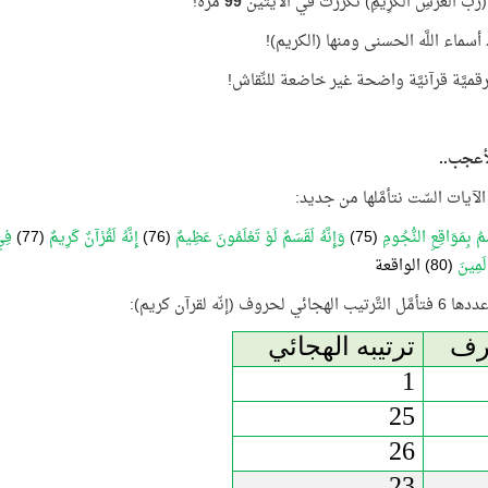
بُّ الْعَرْشِ الْكَرِيمِ) تكرَّرت في الآيتين
99
مرّة!
 أسماء اللَّه الحسنى ومنها (الكريم)!
ميَّة قرآنيَّة واضحة غير خاضعة للنِّقاش!
أعجب..
الآيات السّت نتأمَّلها من جديد:
ِمُ بِمَوَاقِعِ النُّجُومِ
(75)
وَإِنَّهُ لَقَسَمٌ لَوْ تَعْلَمُونَ عَظِيمٌ
(76)
إِنَّهُ لَقُرْآنٌ كَرِيمٌ
(77)
فِي
الَمِينَ
(80) الواقعة
لهجائي لحروف (إنّه لقرآن كريم):
رف
ترتيبه الهجائي
1
25
26
23