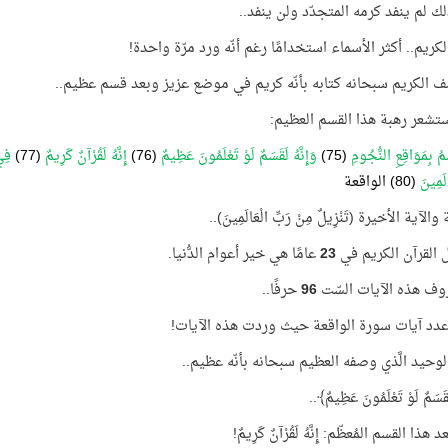
ك لم ينفد كرمه المتجدّد ولن ينفد..
لكريم.. أكثر الأسماء استخدامًا رغم أنّه ورد مرّة واحدة!
 الكريم سبحانه كتابه بأنّه كريم في موضع عزيز وبعد قسم عظيم..
ستشعر رهبة هذا القسم العظيم:
ِمُ بِمَوَاقِعِ النُّجُومِ
(75)
وَإِنَّهُ لَقَسَمٌ لَوْ تَعْلَمُونَ عَظِيمٌ
(76)
إِنَّهُ لَقُرْآنٌ كَرِيمٌ
(77)
فِي
الَمِينَ
(80) الواقعة
الآية الأخيرة (تَنْزِيلٌ مِنْ رَبِّ الْعَالَمِينَ)..
 القرآن الكريم في
23
عامًا هي خير أعوام الدُّنيا.
وف هذه الآيات السّت
96
حرفًا..
دد آيات سورة الواقعة حيث وردت هذه الآيات!
الوحيد الَّذي وصفه العظيم سبحانه بأنّه عظيم..
لَقَسَمٌ لَوْ تَعْلَمُونَ عَظِيمٌ
﴾..
هذا القسم المُعظّم: إِنَّهُ لَقُرْآنٌ كَرِيمٌ!