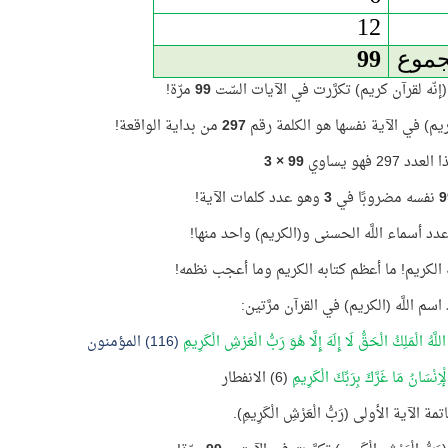
12
جموع
99
نّه لقرآن كريم) تكرَّرت في الآيات السّت
99
مرّة!
يم) في الآية نفسها هو الكلمة رقم
297
من بداية الواقعة!
دد 297 فهو يساوي
99 × 3
9
نفسه مضروبًا في
3
وهو عدد كلمات الآية!
د أسماء اللَّه الحسنى و(الكريم) واحد منها!
الكريم! ما أعظم كتابه الكريم وما أعجب نظمه!
اسم اللَّه (الكريم) في القرآن مرَّتين:
للَّهُ الْمَلِكُ الْحَقُّ لَا إِلَهَ إِلَّا هُوَ رَبُّ الْعَرْشِ الْكَرِيمِ
(116) المؤمنون
 الْإِنْسَانُ مَا غَرَّكَ بِرَبِّكَ الْكَرِيمِ
(6) الانفطار
تمة الآية الأولى (رَبُّ الْعَرْشِ الْكَرِيمِ).