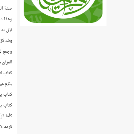
صفة الك
وهذا من
نزل به 
وقد كرّم
وجمع لهم
القرآن ه
كتاب لا
يكرم عين
كتاب يف
كتاب يك
كلَّما 
كرمه لا