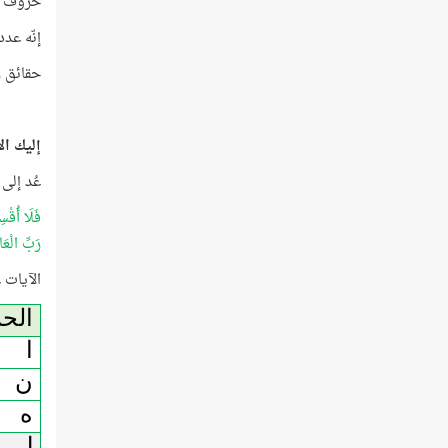
حروف (رَ
إنّه عدد
حقائق رق
إليك ال
عُد إلى 
فَلَا أُقْس
رَبِّ الْعَ
الآيات عددها 6 فتأمَّل التَّرتيب ا
الح
ا
ن
ه
ل