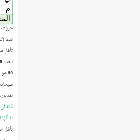
م
الم
حروف (إ
لفظ (كر
تأمَّل هذا الع
العدد
9
99
هو عد
سبحانه 
لقد ورد 
فَتَعَالَى ا
يَا أَيُّهَا
تأمَّل خا