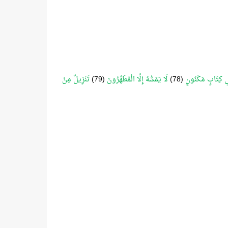
 كِتَابٍ مَكْنُونٍ
(78)
لَا يَمَسُّهُ إِلَّا الْمُطَهَّرُونَ
(79)
تَنْزِيلٌ مِنْ