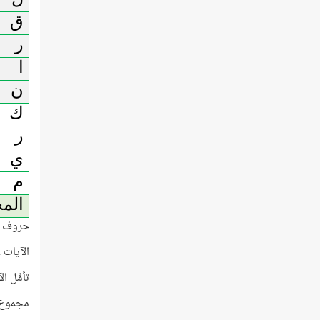
ق
ر
ا
ن
ك
ر
ي
م
الم
حروف (إ
الآيات 
تأمَّل ا
مجموع 