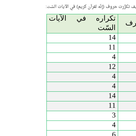
يف تكرَّرت حروف (إنّه لقرآن كريم) في الآيات السّت:
تكراره في الآيات
رف
السّت
14
11
4
12
4
4
14
11
3
4
6