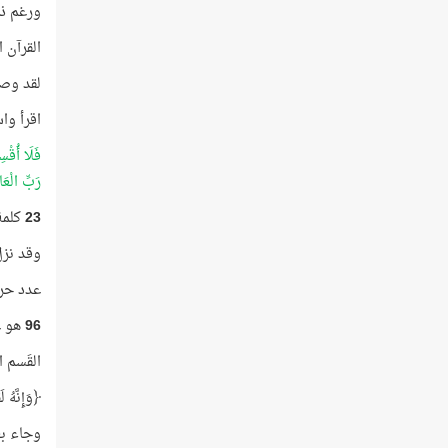
ورغم ذل
القرآن ا
لقد وصف
اقرأ وا
فَلَا أُقْس
رَبِّ الْعَ
23
كلمة و
وقد نزل
عدد حر
96
هو ع
القَسم 
﴿وَإِنَّهُ 
وجاء بعد 