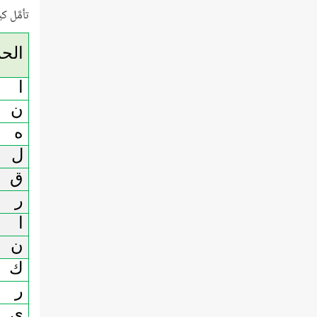
تأمَّل ك
الح
ا
ن
ه
ل
ق
ر
ا
ن
ك
ر
ي