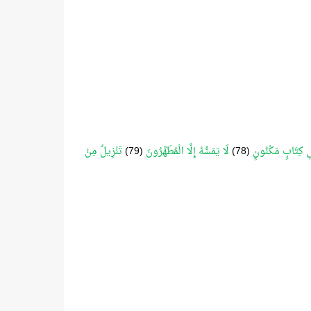
 كِتَابٍ مَكْنُونٍ
(78)
لَا يَمَسُّهُ إِلَّا الْمُطَهَّرُونَ
(79)
تَنْزِيلٌ مِنْ