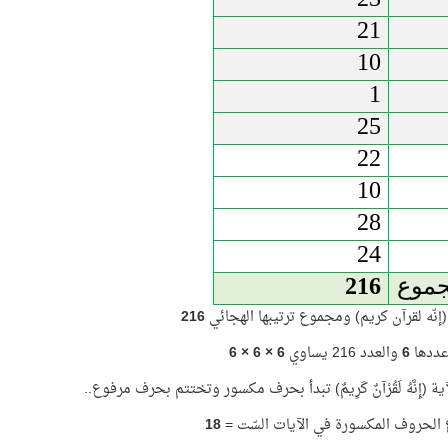
21
10
1
25
22
10
28
24
جموع
216
نّه لقرآن كريم) ومجموع ترتيبها الهجائي
216
عددها
6
والعدد 216 يساوي
6 × 6 × 6
لآية (إِنَّهُ لَقُرْآنٌ كَرِيمٌ) تبدأ بحرف مكسور وتختتم بحرف مرفوع..
الحروف المكسورة في الآيات السّت =
18