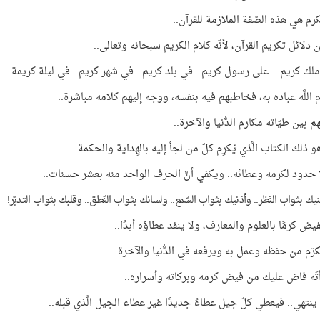
رم هي هذه الصّفة الملازمة للقرآن..
 دلائل تكريم القرآن، لأنّه كلام الكريم سبحانه وتعالى..
ملك كريم.. على رسول كريم.. في بلد كريم.. في شهر كريم.. في ليلة كريمة..
 اللَّه عباده به، فخاطبهم فيه بنفسه، ووجه إليهم كلامه مباشرة..
 بين طيّاته مكارم الدُّنيا والآخرة..
و ذلك الكتاب الَّذي يُكرِم كلّ من لجأ إليه بالهِداية والحكمة..
 حدود لكرمه وعطائه.. ويكفي أنَّ الحرف الواحد منه بعشر حسنات..
يك بثواب النّظر.. وأذنيك بثواب السّمع.. ولسانك بثواب النّطق.. وقلبك بثواب التدبّر!
يض كرمًا بالعلوم والمعارف، ولا ينفد عطاؤه أبدًا..
رّم من حفظه وعمل به ويرفعه في الدُّنيا والآخرة..
قرأتَه فاض عليك من فيض كرمه وبركاته وأسراره..
 ينتهي.. فيعطي كلّ جيل عطاءً جديدًا غير عطاء الجيل الَّذي قبله..