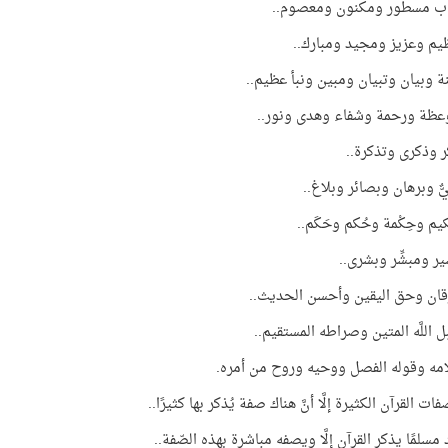
اب مسطور ومكنون ومعصوم..
م وعزيز ومجيد ومبارك..
نة وبيان وتبيان ومبين ونبأ عظيم..
عظة ورحمة وشفاء وهدى ونور..
 وذكرى وتذكرة..
ٌّ وبرهان وبصائر وبلاغ..
م وحِكْمة وحُكم وحَكَم..
ر ومبشِّر وبشرى..
قان وحق اليقين وأحسن الحديث..
 اللَّه المتين وصراطه المستقيم..
مه وقوله الفصل ووحيه وروح من أمره.
ت القرآن الكثيرة إلَّا أنَّ هناك صفة يُذكر بها كثيرًا..
مسلمًا يذكر القرآن إلَّا ويصفه مباشرة بهذه الصّفة..