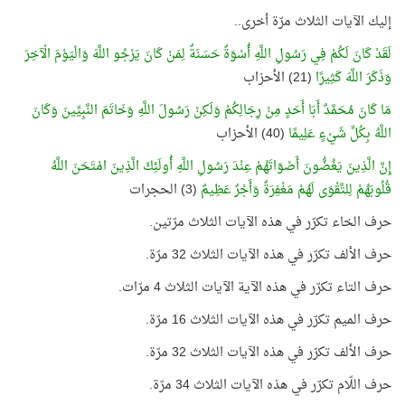
إليك الآيات الثلاث مرّة أخرى..
لَقَدْ كَانَ لَكُمْ فِي رَسُولِ اللَّهِ أُسْوَةٌ حَسَنَةٌ لِمَنْ كَانَ يَرْجُو اللَّهَ وَالْيَوْمَ الْآخِرَ
وَذَكَرَ اللَّهَ كَثِيرًا
(21) الأحزاب
مَا كَانَ مُحَمَّدٌ أَبَا أَحَدٍ مِنْ رِجَالِكُمْ وَلَكِنْ رَسُولَ اللَّهِ وَخَاتَمَ النَّبِيِّينَ وَكَانَ
اللَّهُ بِكُلِّ شَيْءٍ عَلِيمًا
(40) الأحزاب
إِنَّ الَّذِينَ يَغُضُّونَ أَصْوَاتَهُمْ عِنْدَ رَسُولِ اللَّهِ أُولَئِكَ الَّذِينَ امْتَحَنَ اللَّهُ
قُلُوبَهُمْ لِلتَّقْوَى لَهُمْ مَغْفِرَةٌ وَأَجْرٌ عَظِيمٌ
(3) الحجرات
حرف الخاء تكرّر في هذه الآيات الثلاث مرّتين.
حرف الألف تكرّر في هذه الآيات الثلاث 32 مرّة.
حرف التاء تكرّر في هذه الآية الآيات الثلاث 4 مرّات.
حرف الميم تكرّر في هذه الآيات الثلاث 16 مرّة.
حرف الألف تكرّر في هذه الآيات الثلاث 32 مرّة.
حرف اللّام تكرّر في هذه الآيات الثلاث 34 مرّة.