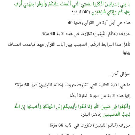
يَا بَنِي إِسْرَائِيلَ اذْكُرُوا نِعْمَتِيَ الَّتِي أَنْعَمْتُ عَلَيْكُمْ وَأَوْفُوا بِعَهْدِي أُوفِ
بِعَهْدِكُمْ وَإِيَّايَ فَارْهَبُونِ
(40) البقرة
هذه هي أوّل آية في القرآن رقمها 40
حروف (خَاتَمَ النَّبِيِّينَ) تكرّرت في هذه الآية
66
مرّة!
تأمّل هذا الترابط الرقمي العجيب بين آيات القرآن مهما تباعدت المسافة
بينها!
سؤال آخر..
ما هي الآية التالية التي تكرّرت حروف (خَاتَمَ النَّبِيِّينَ) فيها
66
مرّة؟
إنها هذه الآية من سورة البقرة أيضًا..
وَأَنْفِقُوا فِي سَبِيلِ اللَّهِ وَلَا تُلْقُوا بِأَيْدِيكُمْ إِلَى التَّهْلُكَةِ وَأَحْسِنُوا إِنَّ اللَّهَ
يُحِبُّ الْمُحْسِنِينَ
(195) البقرة
حروف (خَاتَمَ النَّبِيِّينَ) تكرّرت في الآية
66
مرّة!