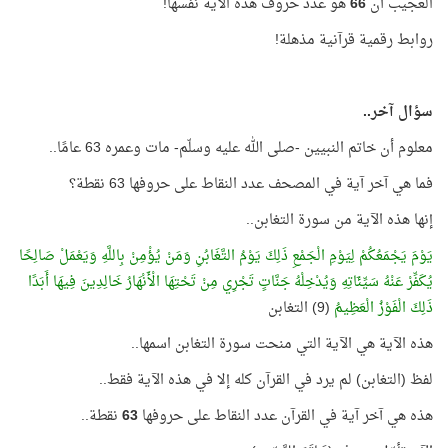
العجيب أن
66
هو عدد حروف هذه الآية نفسها!
روابط رقمية قرآنية مذهلة!
سؤال آخر..
معلوم أن خاتم النبيين -صلى الله عليه وسلّم- مات وعمره 63 عامًا..
فما هي آخر آية في المصحف عدد النقاط على حروفها 63 نقطة؟
إنها هذه الآية من سورة التغابن..
يَوْمَ يَجْمَعُكُمْ لِيَوْمِ الْجَمْعِ ذَلِكَ يَوْمُ التَّغَابُنِ وَمَنْ يُؤْمِنْ بِاللَّهِ وَيَعْمَلْ صَالِحًا
يُكَفِّرْ عَنْهُ سَيِّئَاتِهِ وَيُدْخِلْهُ جَنَّاتٍ تَجْرِي مِنْ تَحْتِهَا الْأَنْهَارُ خَالِدِينَ فِيهَا أَبَدًا
ذَلِكَ الْفَوْزُ الْعَظِيمُ
(9) التغابن
هذه الآية هي الآية التي منحت سورة التغابن اسمها..
لفظ (التغابن) لم يرد في القرآن كله إلا في هذه الآية فقط..
هذه هي آخر آية في القرآن عدد النقاط على حروفها
63
نقطة..