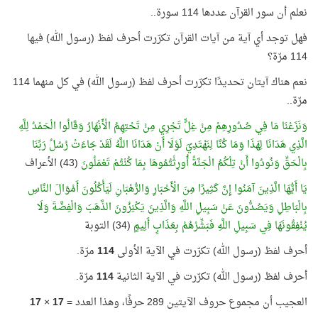
نعلم أن سور القرآن عددها 114 سورة..
فهل توجد أي آية من آيات القرآن تكرّرت أحرف لفظ (رسول الله) فيها
114 مرّة؟
نعم هناك آيتان تحديدًا تكرّرت أحرف لفظ (رسول الله) في كل منهما 114
مرّة..
وَنَزَعْنَا مَا فِي صُدُورِهِمْ مِنْ غِلٍّ تَجْرِي مِنْ تَحْتِهِمُ الْأَنْهَارُ وَقَالُوا الْحَمْدُ لِلَّهِ
الَّذِي هَدَانَا لِهَذَا وَمَا كُنَّا لِنَهْتَدِيَ لَوْلَا أَنْ هَدَانَا اللَّهُ لَقَدْ جَاءَتْ رُسُلُ رَبِّنَا
بِالْحَقِّ وَنُودُوا أَنْ تِلْكُمُ الْجَنَّةُ أُورِثْتُمُوهَا بِمَا كُنْتُمْ تَعْمَلُونَ
(43) الأعراف
يَا أَيُّهَا الَّذِينَ آمَنُوا إِنَّ كَثِيرًا مِنَ الْأَحْبَارِ وَالرُّهْبَانِ لَيَأْكُلُونَ أَمْوَالَ النَّاسِ
بِالْبَاطِلِ وَيَصُدُّونَ عَنْ سَبِيلِ اللَّهِ وَالَّذِينَ يَكْنِزُونَ الذَّهَبَ وَالْفِضَّةَ وَلَا
يُنْفِقُونَهَا فِي سَبِيلِ اللَّهِ فَبَشِّرْهُمْ بِعَذَابٍ أَلِيمٍ
(34) التوبة
أحرف لفظ (رسول الله) تكرّرت في الآية الأولى
114
مرّة.
أحرف لفظ (رسول الله) تكرّرت في الآية الثانية
114
مرّة.
العجيب أن مجموع حروف الآيتين 289 حرفًا، وهذا العدد =
17
×
17