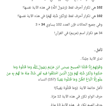
102
هي تكرار أحرف لفظ (رَسُولَ اللَّه) في هذه الآية نفسها!
102
هي تكرار أحرف لفظ (وَلَكِنْ شُبِّهَ لَهُمْ) في هذه الآية نفسها!
وفي جميع الحالات فإن العدد 102 يساوي
34
× 3
34 هو تكرار اسم (مريم) في القرآن!
تأمّل..
تدبّر الآية جيِّدًا..
وَقَوْلِهِمْ إِنَّا قَتَلْنَا الْمَسِيحَ عِيسَى ابْنَ مَرْيَمَ
رَسُولَ اللَّهِ
وَمَا قَتَلُوهُ وَمَا
صَلَبُوهُ وَلَكِنْ شُبِّهَ لَهُمْ وَإِنَّ الَّذِينَ اخْتَلَفُوا فِيهِ لَفِي شَكٍّ مِنْهُ مَا لَهُمْ بِهِ مِنْ
عِلْمٍ إِلَّا اتِّبَاعَ الظَّنِّ وَمَا قَتَلُوهُ يَقِينًا
(157) النساء
تأمّل خاتمة الآية: (وَمَا قَتَلُوهُ يَقِينًا)!
حرف الواو تكرّر في هذه الآية 12 مرّة.
حرف الميم تكرّر في هذه الآية 13 مرّة.