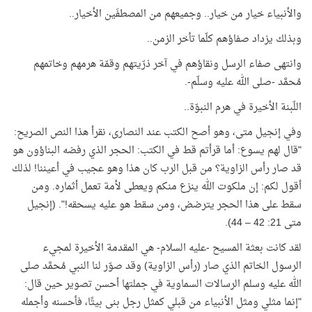
والأنبياء خيار من خيار.. وجميعهم من المصطفَين الأخيار..
وبذلك يزداد صفاؤهم كلّما تأخر الزمن..
وانتهى صفاء الرسل ونقاؤهم في آخر ذرّيتهم وقمّة هرمهم وخاتمهم
مُحمَّد -صلى الله عليه وسلّم-.
اللّبنة الأخيرة في هرم النبوّة..
وفي إنجيل متى، وهو أصح الكتب عند النصارى، نقرأ هذا النص الصريح:
"قال لهم يسوع: أما قرأتم قط في الكتب: الحجر الذي رفضه البناؤون هو
قد صار رأس الزاوية؟ من قبل الرب كان هذا وهو عجيب في أعيننا
!
لذلك
أقول لكم: إن ملكوت الله ينزع منكم ويعطى لأمة تعمل أثماره
.
ومن
سقط على هذا الحجر يترضض، ومن سقط هو عليه يسحقه!". (إنجيل
متى 21: 42 – 44).
لقد كانت بعثة المسيح -عليه السلام- هي المقدمة الأخيرة لمجيء
الرسول الخاتم الذي صار (رأس الزاوية) وقد صوّر لنا النبي مُحمَّد صلى
الله عليه وسلم الرسالات السماوية في جملتها أحسن تصوير حين قال:
"إنما مثلي ومثل الأنبياء من قبلي كمثل رجل بنى بيتًا، فأحسنه وأجمله