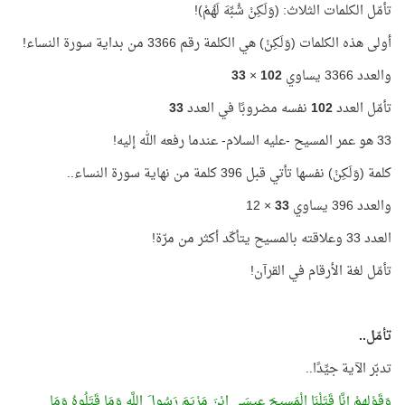
تأمّل الكلمات الثلاث: (وَلَكِنْ شُبِّهَ لَهُمْ)!
أولى هذه الكلمات (وَلَكِنْ) هي الكلمة رقم 3366 من بداية سورة النساء!
والعدد 3366 يساوي
102
×
33
تأمّل العدد
102
نفسه مضروبًا في العدد
33
33 هو عمر المسيح -عليه السلام- عندما رفعه الله إليه!
كلمة (وَلَكِنْ) نفسها تأتي قبل 396 كلمة من نهاية سورة النساء..
والعدد 396 يساوي
33
× 12
العدد 33 وعلاقته بالمسيح يتأكّد أكثر من مرّة!
تأمّل لغة الأرقام في القرآن!
تأمّل..
تدبّر الآية جيِّدًا..
وَقَوْلِهِمْ إِنَّا قَتَلْنَا الْمَسِيحَ عِيسَى ابْنَ مَرْيَمَ
رَسُولَ اللَّهِ
وَمَا قَتَلُوهُ وَمَا