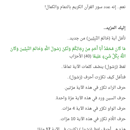
نعم.. إنه عدد سور القرآن الكريم بالتمام والكمال!
إليك المزيد..
تأمّل آية (خَاتَمَ النَّبِيِّينَ) من جديد..
مَا كَانَ مُحَمَّدٌ أَبَا أَحَدٍ مِنْ رِجَالِكُمْ وَلَكِنْ رَسُولَ اللَّهِ وَخَاتَمَ النَّبِيِّينَ وَكَانَ
اللَّهُ بِكُلِّ شَيْءٍ عَلِيمًا
(40) الأحزاب
لفظ (رَسُول) ينصّف كلمات الآية تمامًا..
فتأمّل كيف تكرّرت أحرف (رَسُول)..
حرف الراء تكرّر في هذه الآية مرّتين.
حرف السين ورد في هذه الآية مرّة واحدة.
حرف الواو تكرّر في هذه الآية 4 مرّات.
حرف اللّام تكرّر في هذه الآية 10 مرّات.
هذه هي أحرف لفظ (رَسُول) تكرّرت في الآية
17
مرّة!