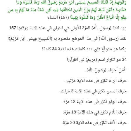
وَقَوْلِهِمْ إِنَّا قَتَلْنَا الْمَسِيحَ عِيسَى ابْنَ مَرْيَمَ
رَسُولَ اللَّهِ
وَمَا قَتَلُوهُ وَمَا
صَلَبُوهُ وَلَكِنْ شُبِّهَ لَهُمْ وَإِنَّ الَّذِينَ اخْتَلَفُوا فِيهِ لَفِي شَكٍّ مِنْهُ مَا لَهُمْ بِهِ مِنْ
عِلْمٍ إِلَّا اتِّبَاعَ الظَّنِّ وَمَا قَتَلُوهُ يَقِينًا
(157) النساء
ورد لفظ (رسول الله) للمرّة الأولى في القرآن في هذه الآية ورقمها
157
لفظ (رسول الله) في هذا الموضع مقصود به (الْمَسِيحَ عِيسَى ابْنَ مَرْيَمَ)!
وكما هو متوقّع فإن عدد كلمات هذه الآية
34
كلمة!
34 هو تكرار اسم (مريم) في القرآن!
تأمّل أحرف (رَسُولَ اللَّه)..
حرف الراء تكرّر في هذه الآية مرّتين.
حرف السين تكرّر في هذه الآية 3 مرّات.
حرف الواو تكرّر في هذه الآية 12 مرّة.
حرف اللّام تكرّر في هذه الآية 18 مرّة.
حرف الألف تكرّر في هذه الآية 20 مرّة.