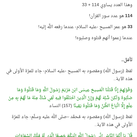
وهذا العدد يساوي 114 + 33
114
هو عدد سور القرآن!
33
هو عمر المسيح -عليه السلام- عندما رفعه اللَّه إليه!
عندما زعموا أنهم قتلوه وصلبوه!
تأمّل..
لفظ (رسول الله) ومقصود به المسيح -عليه السلام- جاء للمرّة الأولى في
هذه الآية..
وَقَوْلِهِمْ إِنَّا قَتَلْنَا الْمَسِيحَ عِيسَى ابْنَ مَرْيَمَ رَسُولَ اللَّهِ وَمَا قَتَلُوهُ وَمَا
صَلَبُوهُ وَلَكِنْ شُبِّهَ لَهُمْ وَإِنَّ الَّذِينَ اخْتَلَفُوا فِيهِ لَفِي شَكٍّ مِنْهُ مَا لَهُمْ بِهِ مِنْ
عِلْمٍ إِلَّا اتِّبَاعَ الظَّنِّ وَمَا قَتَلُوهُ يَقِينًا
(157) النساء
لفظ (رسول الله) ومقصود به مُحمَّد –صلى الله عليه وسلّم- جاء للمرّة
الأولى في هذه الآية..
قُلْ يَا أَيُّهَا النَّاسُ إِنِّي رَسُولُ اللَّهِ إِلَيْكُمْ جَمِيعًا الَّذِي لَهُ مُلْكُ السَّمَاوَاتِ