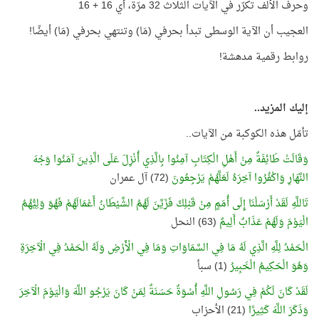
وحرف الألف تكرّر في الآيات الثلاث 32 مرّة، أي 16 + 16
العجيب أن الآية الوسطى تبدأ بحرفي (مَا) وتنتهي بحرفي (مَا) أيضًا!
روابط رقمية مدهشة!
إليك المزيد..
تأمّل هذه الكوكبة من الآيات..
وَقَالَتْ طَائِفَةٌ مِنْ أَهْلِ الْكِتَابِ آمِنُوا بِالَّذِي أُنْزِلَ عَلَى الَّذِينَ آمَنُوا وَجْهَ
النَّهَارِ وَاكْفُرُوا آخِرَهُ لَعَلَّهُمْ يَرْجِعُونَ
(72) آل عمران
تَاللَّهِ لَقَدْ أَرْسَلْنَا إِلَى أُمَمٍ مِنْ قَبْلِكَ فَزَيَّنَ لَهُمُ الشَّيْطَانُ أَعْمَالَهُمْ فَهُوَ وَلِيُّهُمُ
الْيَوْمَ وَلَهُمْ عَذَابٌ أَلِيمٌ
(63) النحل
الْحَمْدُ لِلَّهِ الَّذِي لَهُ مَا فِي السَّمَاوَاتِ وَمَا فِي الْأَرْضِ وَلَهُ الْحَمْدُ فِي الْآخِرَةِ
وَهُوَ الْحَكِيمُ الْخَبِيرُ
(1) سبأ
لَقَدْ كَانَ لَكُمْ فِي رَسُولِ اللَّهِ أُسْوَةٌ حَسَنَةٌ لِمَنْ كَانَ يَرْجُو اللَّهَ وَالْيَوْمَ الْآخِرَ
وَذَكَرَ اللَّهَ كَثِيرًا
(21) الأحزاب