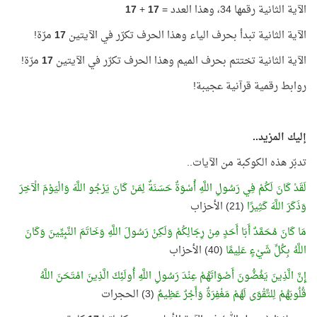
الآية الثانية رقمها 34، وهذا العدد =
17
+
17
الآية الثانية تبدأ بحرف الياء وهذا الحرف تكرّر في الآيتين
17
مرّة!
الآية الثانية تختتم بحرف الميم وهذا الحرف تكرّر في الآيتين
17
مرّة!
روابط رقمية قرآنية عجيبة!
إليك المزيد..
تدبّر هذه الكوكبة من الآيات..
لَقَدْ كَانَ لَكُمْ فِي رَسُولِ اللَّهِ أُسْوَةٌ حَسَنَةٌ لِمَنْ كَانَ يَرْجُو اللَّهَ وَالْيَوْمَ الْآخِرَ
وَذَكَرَ اللَّهَ كَثِيرًا
(21) الأحزاب
مَا كَانَ مُحَمَّدٌ أَبَا أَحَدٍ مِنْ رِجَالِكُمْ وَلَكِنْ رَسُولَ اللَّهِ وَخَاتَمَ النَّبِيِّينَ وَكَانَ
اللَّهُ بِكُلِّ شَيْءٍ عَلِيمًا
(40) الأحزاب
إِنَّ الَّذِينَ يَغُضُّونَ أَصْوَاتَهُمْ عِنْدَ رَسُولِ اللَّهِ أُولَئِكَ الَّذِينَ امْتَحَنَ اللَّهُ
قُلُوبَهُمْ لِلتَّقْوَى لَهُمْ مَغْفِرَةٌ وَأَجْرٌ عَظِيمٌ
(3) الحجرات