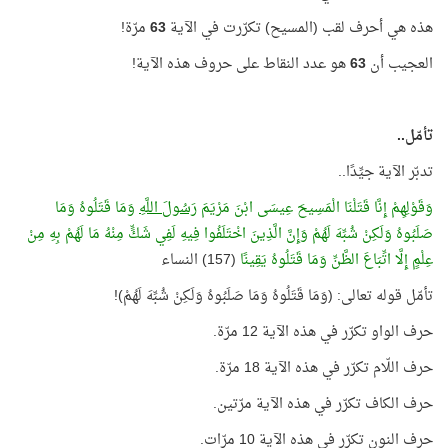
هذه هي أحرف لقب (المسيح) تكرّرت في الآية
63
مرّة!
العجيب أن
63
هو عدد النقاط على حروف هذه الآية!
تأمّل..
تدبّر الآية جيِّدًا..
وَقَوْلِهِمْ إِنَّا قَتَلْنَا الْمَسِيحَ عِيسَى ابْنَ مَرْيَمَ
رَسُولَ اللَّهِ
وَمَا قَتَلُوهُ وَمَا
صَلَبُوهُ وَلَكِنْ شُبِّهَ لَهُمْ وَإِنَّ الَّذِينَ اخْتَلَفُوا فِيهِ لَفِي شَكٍّ مِنْهُ مَا لَهُمْ بِهِ مِنْ
عِلْمٍ إِلَّا اتِّبَاعَ الظَّنِّ وَمَا قَتَلُوهُ يَقِينًا
(157) النساء
تأمّل قوله تعالى: (وَمَا قَتَلُوهُ وَمَا صَلَبُوهُ وَلَكِنْ شُبِّهَ لَهُمْ)!
حرف الواو تكرّر في هذه الآية 12 مرّة.
حرف اللّام تكرّر في هذه الآية 18 مرّة.
حرف الكاف تكرّر في هذه الآية مرّتين.
حرف النون تكرّر في هذه الآية 10 مرّات.