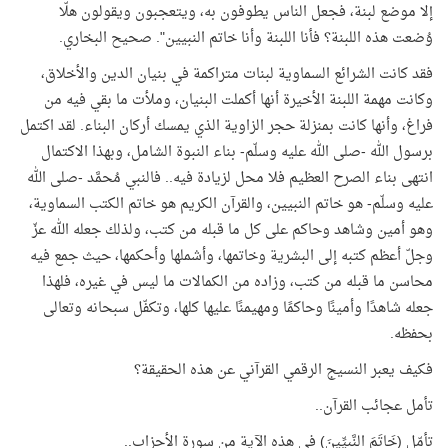
إلا موضع لبنة، فجعل الناس يطوفون به، ويتعجبون ويقولون هلّا
وُضعت هذه اللبنة؟ فأنا اللبنة وأنا خاتم النبيين". صحيح البخاري.
فقد كانت الشرائع السماوية لبنات متراكمة في بنيان الدين والأخلاق،
وكانت مهمة اللبنة الأخيرة أنها أكملت البنيان، وملأت ما بقي فيه من
فراغ، وأنها كانت بمنزلة حجر الزاوية الذي يمسك أركان البناء. لقد اكتمل
برسول الله -صلى الله عليه وسلّم- بناء النبوة الشامل، وبهذا الاكتمال
انتهى بناء الصرح العظيم فلا محل لزيادة فيه.. فالنبي مُحمَّد -صلى الله
عليه وسلّم- هو خاتم النبيين، والقرآن الكريم هو خاتم الكتب السماوية،
وهو أمين وشاهد وحاكم على كل ما قبله من كتب، ولذلك جعله الله عزّ
وجلّ أعظم كتبه إلى البشرية وخاتمها، وأشملها وأحكمها، حيث جمع فيه
محاسن ما قبله من كتب، وزاده من الكمالات ما ليس في غيره، فلهذا
جعله شاهدًا وأمينًا وحاكمًا ومهيمنًا عليها كلها، وتكفّل سبحانه وتعالى
بحفظه.
فكيف يعبر النسيج الرقمي القرآني عن هذه الحقيقة؟
تأمل عجائب القرآن..
تأمّل (خَاتَمَ النَّبِيِّينَ) في هذه الآية من سورة الأحزاب..