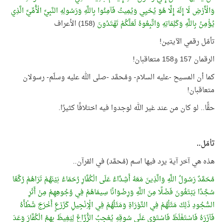
وَالْأَرْضِ لَا إِلَهَ إِلَّا هُوَ يُحْيِي وَيُمِيتُ فَآمِنُوا بِاللَّهِ وَرَسُولِهِ النَّبِيِّ الْأُمِّيِّ الَّذِي
يُؤْمِنُ بِاللَّهِ وَكَلِمَاتِهِ وَاتَّبِعُوهُ لَعَلَّكُمْ تَهْتَدُونَ
(158) الأعراف
تأمّل رقمي الآيتين!
الرقمان 157 و158 متعاقبان!
كما أن المسيح -عليه السلام- ومُحمَّد -صلى الله عليه وسلّم- رسولان
متعاقبان!
حقًّا.. لو كان من عند غير الله لوجدوا فيه اختلافًا كثيرًا.
تأمّل..
هذه هي آخر آية يرد فيها اسم (مُحمَّد) في القرآن..
مُحَمَّدٌ رَسُولُ اللَّهِ وَالَّذِينَ مَعَهُ أَشِدَّاءُ عَلَى الْكُفَّارِ رُحَمَاءُ بَيْنَهُمْ تَرَاهُمْ رُكَّعًا
سُجَّدًا يَبْتَغُونَ فَضْلًا مِنَ اللَّهِ وَرِضْوَانًا سِيمَاهُمْ فِي وُجُوهِهِمْ مِنْ أَثَرِ
السُّجُودِ ذَلِكَ مَثَلُهُمْ فِي التَّوْرَاةِ وَمَثَلُهُمْ فِي الْإِنْجِيلِ كَزَرْعٍ أَخْرَجَ شَطْأَهُ
فَآزَرَهُ فَاسْتَغْلَظَ فَاسْتَوَى عَلَى سُوقِهِ يُعْجِبُ الزُّرَّاعَ لِيَغِيظَ بِهِمُ الْكُفَّارَ وَعَدَ