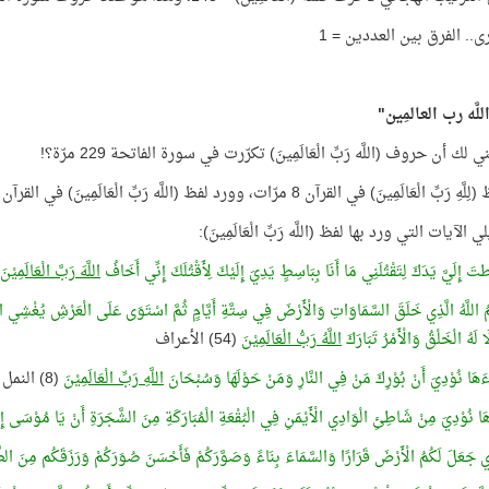
ى.. الفرق بين العددين = 1
لَّه رب العالمِين"
 لك أن حروف (اللَّه رَبِّ الْعَالَمِينَ) تكرّرت في سورة الفاتحة 229 مرّة؟!
 الْعَالَمِينَ) في القرآن 8 مرّات، وورد لفظ (اللَّه رَبِّ الْعَالَمِينَ) في القرآن 7 مرّات.
 الآيات التي ورد بها لفظ (اللَّه رَبِّ الْعَالَمِينَ):
تَ إِلَيَّ يَدَكَ لِتَقْتُلَنِي مَا أَنَا بِبَاسِطٍ يَدِيَ إِلَيْكَ لِأَقْتُلَكَ إِنِّي أَخَافُ
اللَّهَ رَبَّ الْعَالَمِيْنَ
كُمُ اللَّهُ الَّذِي خَلَقَ السَّمَاوَاتِ وَالْأَرْضَ فِي سِتَّةِ أَيَّامٍ ثُمَّ اسْتَوَى عَلَى الْعَرْشِ يُغْشِي اللّ
لَا لَهُ الْخَلْقُ وَالْأَمْرُ تَبَارَكَ
اللَّهُ رَبُّ الْعَالَمِيْنَ
(54) الأعراف
اءَهَا نُوْدِيَ أَنْ بُوْرِكَ مَنْ فِي النَّارِ وَمَنْ حَوْلَهَا وَسُبْحَانَ
اللَّهِ رَبِّ الْعَالَمِيْنَ
(8) النمل
تَاهَا نُوْدِيَ مِنْ شَاطِئِ الْوَادِي الْأَيْمَنِ فِي الْبُقْعَةِ الْمُبَارَكَةِ مِنَ الشَّجَرَةِ أَنْ يَا مُوْسَى إِن
َذِي جَعَلَ لَكُمُ الْأَرْضَ قَرَارًا وَالسَّمَاءَ بِنَاءً وَصَوَّرَكُمْ فَأَحْسَنَ صُوَرَكُمْ وَرَزَقَكُم مِنَ الطَّيِّ