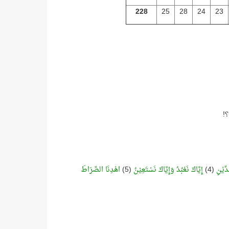
228
25
28
24
23
!
ِّيْنِ
(4)
إِيَّاكَ نَعْبُدُ وَإِيَّاكَ نَسْتَعِيْنُ
(5)
اهْدِنَا الصِّرَاطَ