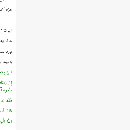
مرّة أخر
آيات "ال
ماذا يعني
ورد لفظ (لِلَّهِ رَبِّ
وفيما يلي
لَئِنْ بَسَط
إِنَّ رَبَّ
بِأَمْرِهِ أَ
فَلَمَّا جَ
فَلَمَّا أَ
اللَّهُ الّ