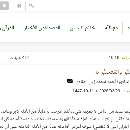
ة
مع الله
خاتم النبيين
المصطفون الأخيار
القرآن و
ارات:
10.1K
0 تعليقات
ِّي والمُتحدَّى به
لدكتور/ أحمد مُحمَّد زين المنّاوي
ديث:
29‏/03‏/2026 هـ 11-10-1447
ف عنيد من الناس لا يعجبه شيء، كلما طرحت له دليلًا من الأدلة كابر وعاند، ه
ه! ولكن لن نترك له هذه المرّة منفذًا للهروب، سوف نحاصره ونسدّ أمامه كل
لقرآن التي لا تنقضي! سوف أعرض أمامكم عددًا من الأدلة الدامغة على أن نظم هذا