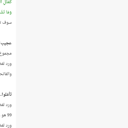
كمَثَلِ الشّ
وَمَا تَشَا
سوف تتعج
عجيب!
مجموع تكر
ورد لفظ 
والفاتح
تأمّلوا..
ورد لفظ (ل
99 هو عدد أسماء اللَّه الحسنى!
ورد لفظ (ا