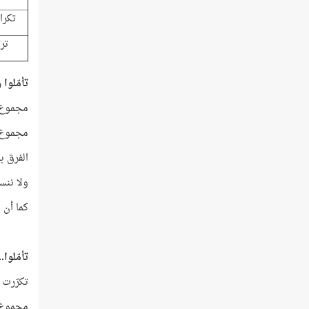
تكرا
ترت
تأمّلوا 
مجموع ال
مجموع تكر
الفرق بي
ولا ننسى أ
كما أن الرقم 1 الذي تجلّى هنا يشير 
تأمّلوا.. 
تكرّرت أح
مجموع الترتيب