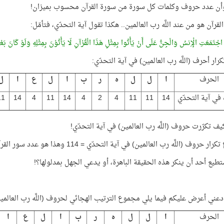
أن عدد حروف وكلمات كل سورة من سورة القرآن محسوب بميزان!
لقرآن هو من عند اللَّه رب العالمين.. هكذا تقول آية التحدّي، فتأمّل:
ِ اجْتَمَعَتِ الْإِنسُ وَالْجِنُّ عَلَى أَنْ يَأْتُوا بِمِثْلِ هَذَا الْقُرْآنِ لَا يَأْتُوْنَ بِمِثْلِهِ وَلَوْ كَانَ 
تكرار أحرف (اللَّه رب العالمين) في آية التحدّي:
الحرف
ا
ل
ل
ه
ر
ب
ا
ل
ع
ا
ل
 في آية التحدّي
14
11
11
4
2
4
14
11
4
14
11
كيف تكرّرت حروف (اللَّه رب العالمين) في آية التحدّي!
 حروف (اللَّه رب العالمين) في آية التحدّي = 114 وهذا هو عدد سور القرآن!
طيع أحد أن ينكر هذه الحقيقة الباهرة، أو يدعي الجهل بمدلولها؟!
 دعني أعرض عليكم فيما يلي مجموع الترتيب الهجائي لحروف (اللَّه رب العالمين)
الحرف
ا
ل
ل
ه
ر
ب
ا
ل
ع
ا