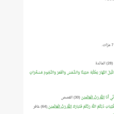
(28) المائدة
َيْلَ النَّهَارَ يَطْلُبُهُ حَثِيْثًا وَالشَّمْسَ وَالْقَمَرَ وَالنُّجُومَ مُسَخَّرَاتٍ
ِّي أَنَا
اللَّهُ رَبُّ الْعَالَمِيْنَ
(30) القصص
بَاتِ ذَلِكُمُ اللَّهُ رَبُّكُمْ فَتَبَارَكَ
اللَّهُ رَبُّ الْعَالَمِيْنَ
(64) غافر