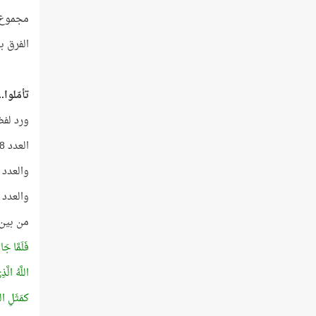
مجموع العددين = 227، وهذا هو أكبر
الفرق بين العددين = 29، 
تأمّلوا..
ورد لفظ (ا
العدد 128 = 64 + 64
والعدد 64 = 8 × 8
والعدد 16 = 8 + 8
من بين آيا
فَلَمَّا جَ
اللَّهُ الَّ
كمَثَلِ الش