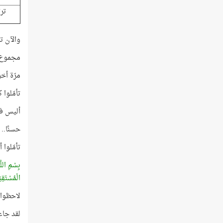
ترت
والآن ت
مجموع الترت
مرّة أخر
تأمّلوا كيف جاء
أليس في
حسنًا..
تأمّلوا 
بِسْمِ اللَّ
الْمُسْتَقِ
لاحظوا 
لقد جاء م