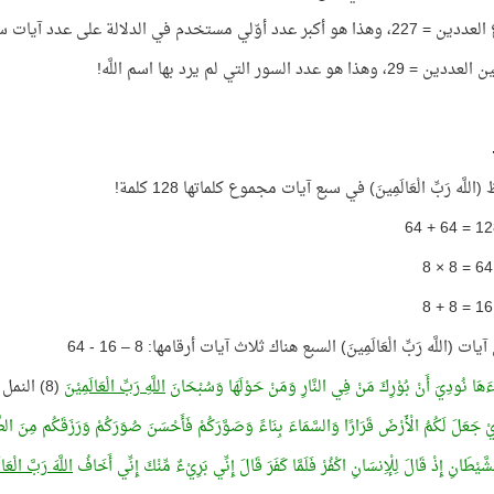
 عدد أوّلي مستخدم في الدلالة على عدد آيات سور القرآن!
وهذا هو عدد السور التي لم يرد بها اسم اللَّه!
للَّه رَبِّ الْعَالَمِينَ) في سبع آيات مجموع كلماتها 128 كلمة!
ت (اللَّه رَبِّ الْعَالَمِينَ) السبع هناك ثلاث آيات أرقامها: 8 – 16 - 64
اءَهَا نُودِيَ أَنْ بُوْرِكَ مَنْ فِي النَّارِ وَمَنْ حَوْلَهَا وَسُبْحَانَ
اللَّهِ رَبِّ الْعَالَمِيْنَ
(8) النمل
ذِيْ جَعَلَ لَكُمُ الْأَرْضَ قَرَارًا وَالسَّمَاءَ بِنَاءً وَصَوَّرَكُمْ فَأَحْسَنَ صُوَرَكُمْ وَرَزَقَكُم مِنَ الطَّيِّ
َّيْطَانِ إِذْ قَالَ لِلْإِنسَانِ اكْفُرْ فَلَمَّا كَفَرَ قَالَ إِنِّي بَرِيْءٌ مِّنْكَ إِنِّي أَخَافُ
اللَّهَ رَبَّ الْعَال