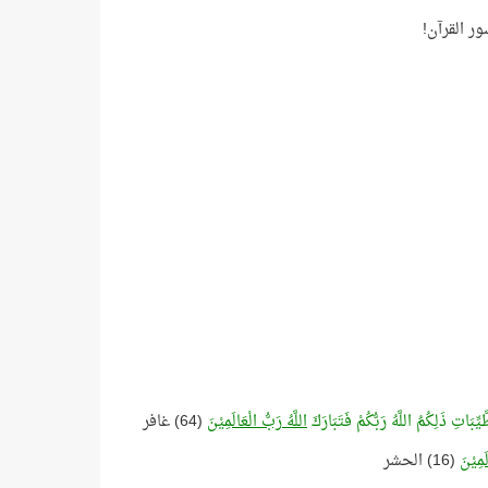
بَاتِ ذَلِكُمُ اللَّهُ رَبُّكُمْ فَتَبَارَكَ
اللَّهُ رَبُّ الْعَالَمِيْنَ
(64) غافر
َمِيْنَ
(16) الحشر