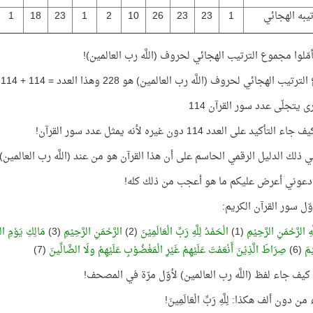
يبه الهجائي
1
23
23
26
10
2
1
23
18
1
أمّلوا مجموع الترتيب الهجائي لحروف (اللَّه رب العالمين)!
يب الهجائي لحروف (اللَّه رب العالمين) هو 228 وهذا العدد = 114 + 114
ى يتجلّى عدد سور القرآن 114
 التأكيد على العدد 114 دون غيره لأنه يمثل عدد سور القرآن!
 ذلك الدليل الرقمي الحاسم على أن هذا القرآن هو من عند (اللَّه رب العالمين)؟
 دعوني أعرض عليكم ما هو أعجب من ذلك كله!
أوّل سور القرآن الكريم:
هِ الرَّحْمَنِ الرَّحِيْمِ
(1)
الْحَمْدُ لِلَّهِ رَبِّ الْعَالَمِيْنَ
(2)
الرَّحْمَنِ الرَّحِيْمِ
(3)
مَالِكِ يَوْمِ الد
يْمَ
(6)
صِرَاطَ الَّذِيْنَ أَنْعَمْتَ عَلَيْهِمْ غَيْرِ الْمَغْضُوْبِ عَلَيْهِمْ ولَا الضَّالِّينَ
(7)
كيف جاء لفظ (اللَّه رب العالمين) لأوّل مرّة في المصحف!
ن دون ألف هكذا: لِلَّهِ رَبِّ الْعَالَمِينَ!