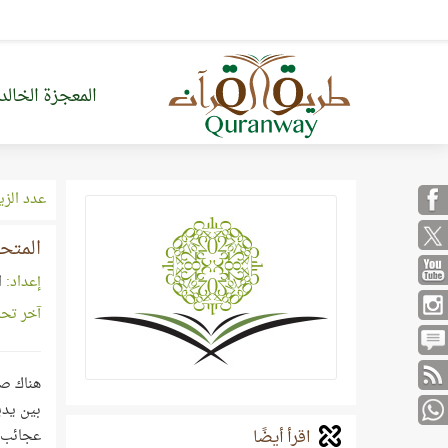
المعجزة الخالد
عدد الزي
المتحد
إعداد:
ا
آخر تح
هناك صن
بين يدي
اقرأ أيضًا
عجائب ا