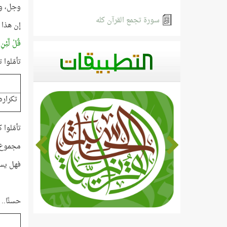
وجل، و
سورة تجمع القرآن كله
إن هذا ا
قُلْ لَّئِن
تأمّلوا 
تكراره
تأمّلوا 
مجموع تكرار
فهل يست
حسنًا..