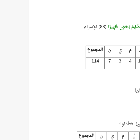
بَعْضُهُمْ لِبَعْضٍ ظَهِيرًا
(88) الإسراء
م
ي
ن
المجموع
114
7
3
4
، فتأمّلوا:
ل
م
ي
ن
المجموع