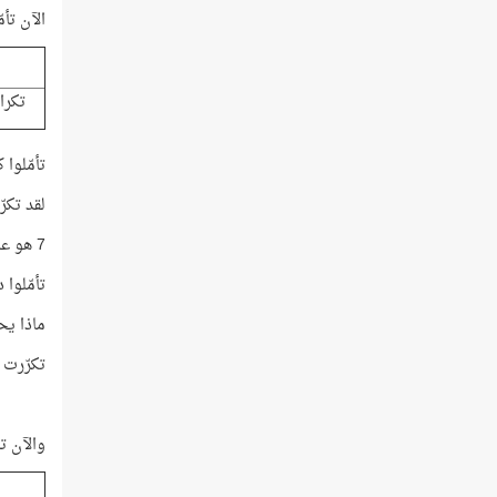
الآن تأمّ
تكرا
تأمّلوا ك
لقد تكرّرت ح
7 هو عدد آيات سورة الفاتحة، و29 هو عدد كلماتها!
تأمّلوا دق
ماذا يحد
تكرّرت حروف 
والآن تأ