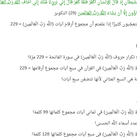
َيْطَانِ إِذْ قَالَ لِلْإِنْسَانِ اكْفُرْ فَلَمَّا كَفَرَ قَالَ إِنِّي بَرِيْءٌ مِّنْكَ إِنِّي أَخَافُ
اللَّهَ رَبَّ الْعَال
ؤُونَ إِلَّا أَنْ يَشَاءَ
اللَّهُ رَبُّ الْعَالَمِيْنَ
(29) التكوير
ّبون كثيرًا إذا علمتم أن مجموع أرقام آيات (اللَّه رَبِّ الْعَالَمِينَ) = 229
ار حروف (اللَّه رَبِّ الْعَالَمِينَ) في سورة الفاتحة = 229 مرّة!
(اللَّه رَبِّ الْعَالَمِينَ) في القرآن في سبع آيات مجموع أرقامها = 229
ة هي السبع المثاني لأنها تتضمّن سبع آيات!
ِلَّهِ رَبِّ الْعَالَمِينَ) في ثماني آيات مجموع كلماتها 99 كلمة!
للَّه رَبِّ الْعَالَمِينَ) في سبع آيات مجموع كلماتها 128 كلمة!