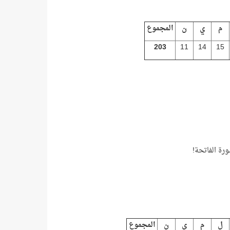
م
ي
ن
المجموع
203
11
14
15
سورة الفاتحة!
ل
م
ي
ن
المجموع