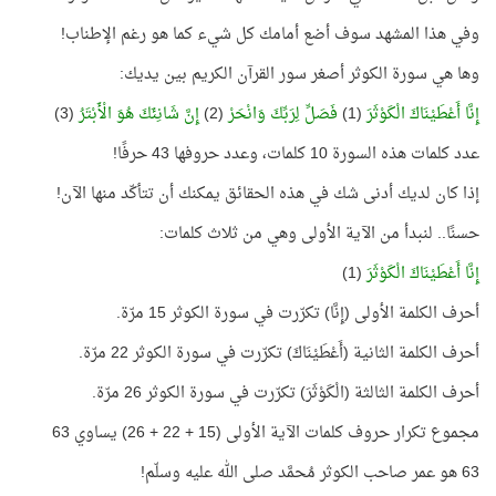
وفي هذا المشهد سوف أضع أمامك كل شيء كما هو رغم الإطناب!
وها هي سورة الكوثر أصغر سور القرآن الكريم بين يديك:
إِنَّا أَعْطَيْنَاكَ الْكَوْثَرَ
(1)
فَصَلِّ لِرَبِّكَ وَانْحَرْ
(2)
إِنَّ شَانِئَكَ هُوَ الْأَبْتَرُ
(3)
عدد كلمات هذه السورة 10 كلمات، وعدد حروفها 43 حرفًا!
إذا كان لديك أدنى شك في هذه الحقائق يمكنك أن تتأكّد منها الآن!
حسنًا.. لنبدأ من الآية الأولى وهي من ثلاث كلمات:
إِنَّا أَعْطَيْنَاكَ الْكَوْثَرَ
(1)
أحرف الكلمة الأولى (إِنَّا) تكرّرت في سورة الكوثر 15 مرّة.
أحرف الكلمة الثانية (أَعْطَيْنَاكَ) تكرّرت في سورة الكوثر 22 مرّة.
أحرف الكلمة الثالثة (الْكَوْثَرَ) تكرّرت في سورة الكوثر 26 مرّة.
مجموع تكرار حروف كلمات الآية الأولى (15 + 22 + 26) يساوي 63
63 هو عمر صاحب الكوثر مُحمَّد صلى الله عليه وسلّم!