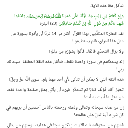
نتأمّل معًا هذه الآية:
وَإِنْ كُنتُمْ فِي رَيْبٍ مِمَّا نَزَّلْنَا عَلَى عَبْدِنَا
فَأْتُوا بِسُوْرَةٍ مِنْ مِثْلِهِ
وَادْعُوا
شُهَدَاءَكُمْ مِنْ دُوْنِ اللَّهِ إِنْ كُنْتُمْ صَادِقِيْنَ
(23) البقرة
لقد انتظرنا المكذِّبين بهذا القرآن أكثر من 14 قرنًا أن يأتونا بسورة من
مثل هذا القرآن، فلم يستطيعوا!
ولا يزال التحدِّي قائمًا.. فَأْتُوْا بِسُوْرَةٍ مِن مِثْلِهِ!
إنه يتحدَّاهم في سورة واحدة فقط.. فتأمّل هذه الثقة المطلقة! سبحانك
ربي!
هذه الثقة التي لا يمكن أن تتأتى لأي أحد مهما بلغ.. سوى اللَّه عزّ وجلّ!
تخيّل أنك تُؤلّف كتابًا ثم تتحدَّى غيرك أن يأتي بمثل صفحة واحدة فقط
من مثل ما أتيت به أنت!
إن من عدله سبحانه وتعالى ولطفه ورحمته بالناس أجمعين أن يريهم في
كل شيء آية تدلّ على عظمته!
فمنهم من تستوقفه تلك الآيات وتكون سببًا في هدايته، ومنهم من يظل