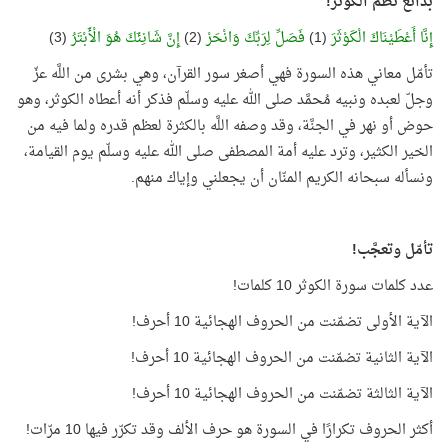
بدائع نظم الكوثر!
إِنَّا أَعْطَيْنَاكَ الْكَوْثَرَ
(1)
فَصَلِّ لِرَبِّكَ وَانْحَرْ
(2)
إِنَّ شَانِئَكَ هُوَ الْأَبْتَرُ
(3)
تأمّل معاني هذه السورة فهي أصغر سور القرآن، وهي بشرى من اللَّه عزّ
وجلّ لعبده ونبيه مُحمَّد صلى الله عليه وسلّم فذكر أنه أعطاه الكوثر، وهو
حوض أو نهر في الجنَّة، وقد وصفه اللَّه بالكثرة لعظم قدره ولما فيه من
الخير الكثير، وترد عليه أمة المصطفى صلى الله عليه وسلّم يوم القيامة،
ونسأله سبحانه الكريم المنّان أن يجعلني وإياك منهم.
تأمّل وتعجَّب!
عدد كلمات سورة الكوثر 10 كلمات!
الآية الأولى تضمّنت من الحروف الهجائية 10 أحرف!
الآية الثانية تضمّنت من الحروف الهجائية 10 أحرف!
الآية الثالثة تضمّنت من الحروف الهجائية 10 أحرف!
أكثر الحروف تكرارًا في السورة هو حرف الألف وقد تكرّر فيها 10 مرّات!