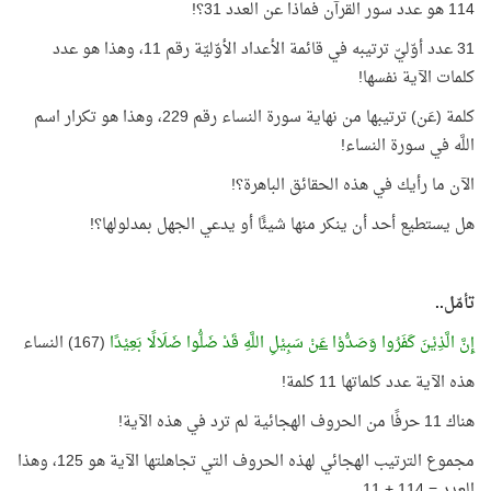
114 هو عدد سور القرآن فماذا عن العدد 31؟!
31 عدد أوّليّ ترتيبه في قائمة الأعداد الأوّليّة رقم 11، وهذا هو عدد
كلمات الآية نفسها!
كلمة (عَن) ترتيبها من نهاية سورة النساء رقم 229، وهذا هو تكرار اسم
اللَّه في سورة النساء!
الآن ما رأيك في هذه الحقائق الباهرة؟!
هل يستطيع أحد أن ينكر منها شيئًا أو يدعي الجهل بمدلولها؟!
تأمّل..
إِنَّ الَّذِيْنَ كَفَرُوا وَصَدُّوْا
عَنْ
سَبِيْلِ اللَّهِ قَدْ ضَلُّوا ضَلَالًا بَعِيْدًا
(167) النساء
هذه الآية عدد كلماتها 11 كلمة!
هناك 11 حرفًا من الحروف الهجائية لم ترد في هذه الآية!
مجموع الترتيب الهجائي لهذه الحروف التي تجاهلتها الآية هو 125، وهذا
العدد = 114 + 11