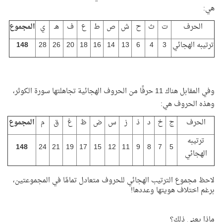
هي:
الحرف
ت
ث
ح
ش
ص
ط
ع
ف
هـ
ي
المجموع
ترتيبه الهجائي
3
4
6
13
14
16
18
20
26
28
148
وفي المقابل هناك 11 حرفًا من الحروف الهجائية تجاهلتها سورة الكوثر،
وهذه الحروف هي:
الحرف
ج
خ
د
ذ
ز
س
ض
ظ
غ
ق
م
المجموع
ترتيبه
148
24
21
19
17
15
12
11
9
8
7
5
الهجائي
لاحظ مجموع الترتيب الهجائي للحروف متعادل تمامًا في المجموعتين،
برغم اختلاف هويتها وعددها!
ماذا يعني ذلك؟