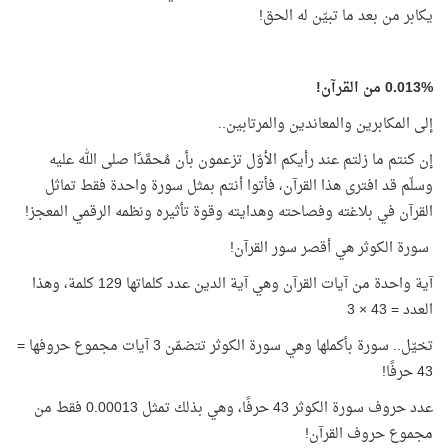
يكابر من بعد ما تبيّن له الحق!
0.013% من القرآن!
إلى المكابرين والمعاندين والمرتابين..
إن كنتم ما زلتم عند رأيكم الأوّل تزعمون بأن مُحمَّدًا صلى الله عليه
وسلّم قد افترى هذا القرآن، فأتوا أنتم بمثل سورة واحدة فقط تماثل
القرآن في بلاغته وفصاحته وهدايته وقوة تأثيره ونظمه الرقمي المعجز!
سورة الكوثر هي أقصر سور القرآن!
آية واحدة من آيات القرآن وهي آية الدين عدد كلماتها 129 كلمة، وهذا
العدد = 43 × 3
تخيّل.. سورة بأكملها وهي سورة الكوثر تتضمّن 3 آيات مجموع حروفها =
43 حرفًا!
عدد حروف سورة الكوثر 43 حرفًا، وهي بذلك تمثل 0.00013 فقط من
مجموع حروف القرآن!