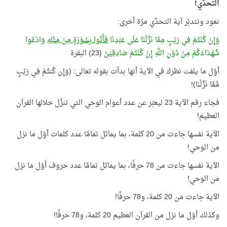
التحدِّي!
نعود ونتدبّر آية التحدِّي مرّة أخرى:
وَإِنْ كُنْتُمْ فِي رَيْبٍ مِمَّا نَزَّلْنَا عَلَى عَبْدِنَا
فَأْتُوا بِسُوْرَةٍ مِنْ مِثْلِهِ
وَادْعُوا
شُهَدَاءَكُمْ مِنْ دُوْنِ اللَّهِ إِنْ كُنْتُمْ صَادِقِيْنَ
(23) البقرة
أوّل ما يلفت نظرك في الآية أنها بدأت بقوله تعالى: (وَإِن كُنتُمْ فِي رَيْبٍ
مِّمَّا نَزَّلْنَا)!
فجاء رقم الآية 23 ليعبّر عن عدد أعوام الوحي التي تنزَّل خلالها القرآن
العظيم!
الآية نفسها جاءت من 20 كلمة، بما يماثل تمامًا عدد كلمات أوّل ما نزل
من الوحي!
الآية نفسها جاءت من 78 حرفًا، بما يماثل تمامًا عدد حروف أوّل ما نزل
من الوحي!
الآية جاءت من 20 كلمة، و78 حرفًا!
وكذلك أوّل ما نزل من القرآن العظيم 20 كلمة، و78 حرفًا!