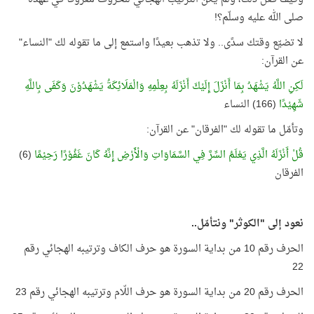
صلى الله عليه وسلّم؟!
لا تضيّع وقتك سدًى.. ولا تذهب بعيدًا واستمع إلى ما تقوله لك "النساء"
عن القرآن:
لَكِنِ اللَّهُ يَشْهَدُ بِمَا أَنْزَلَ إِلَيْكَ أَنْزَلَهُ بِعِلْمِهِ وَالْمَلَائِكَةُ يَشْهَدُوْنَ وَكَفَى بِاللَّهِ
شَهِيْدًا
(166) النساء
وتأمّل ما تقوله لك "الفرقان" عن القرآن:
قُلْ أَنْزَلَهُ الَّذِي يَعْلَمُ السِّرَّ فِي السَّمَاوَاتِ وَالْأَرْضِ إِنَّهُ كَانَ غَفُوْرًا رَحِيْمًا
(6)
الفرقان
نعود إلى "الكوثر" ونتأمّل..
الحرف رقم 10 من بداية السورة هو حرف الكاف وترتيبه الهجائي رقم
22
الحرف رقم 20 من بداية السورة هو حرف اللّام وترتيبه الهجائي رقم 23