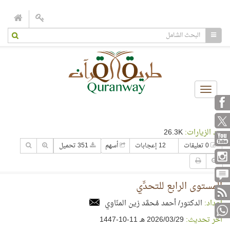
Toggle
navigation
عدد الزيارات:
26.3K
0 تعليقات
12 إعجابات
أسهم
351 تحميل
المستوى الرابع للتحدِّي
إعداد:
الدكتور/ أحمد مُحمَّد زين المنّاوي
آخر تحديث:
29‏/03‏/2026 هـ 11-10-1447