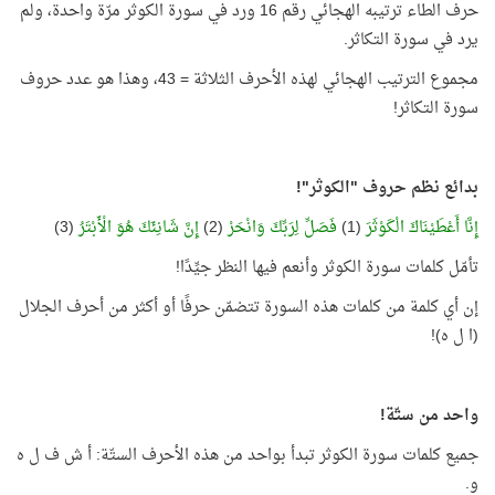
حرف الطاء ترتيبه الهجائي رقم 16 ورد في سورة الكوثر مرّة واحدة، ولم
يرد في سورة التكاثر.
مجموع الترتيب الهجائي لهذه الأحرف الثلاثة = 43، وهذا هو عدد حروف
سورة التكاثر!
بدائع نظم حروف "الكوثر"!
إِنَّا أَعْطَيْنَاكَ الْكَوْثَرَ
(1)
فَصَلِّ لِرَبِّكَ وَانْحَرْ
(2)
إِنَّ شَانِئَكَ هُوَ الْأَبْتَرُ
(3)
تأمّل كلمات سورة الكوثر وأنعم فيها النظر جيِّدًا!
إن أي كلمة من كلمات هذه السورة تتضمّن حرفًا أو أكثر من أحرف الجلال
(ا ل ه)!
واحد من ستّة!
جميع كلمات سورة الكوثر تبدأ بواحد من هذه الأحرف الستّة: أ ش ف ل ه
و.