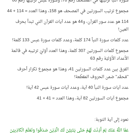
سورة النبأ ترتيبها في المصحف رقم 78، وسورة عبس ترتيبها رقم 80
مجموع ترتيب السورتين في المصحف هو 158، وهذا العدد = 114 + 44
114 هو عدد سور القرآن، و44 هو عدد آيات القرآن التي تبدأ بحرف
العين!
عدد كلمات سورة النبأ 174 كلمة، وعدد كلمات سورة عبس 133 كلمة!
مجموع كلمات السورتين 307 كلمة، وهذا العدد أوّليّ ترتيبه في قائمة
الأعداد الأوّليّة رقم 63
الفرق بين عدد كلمات السورتين 41، وهذا هو مجموع تكرار أحرف
"مُحمَّد" ضمن الحروف المقطّعة!
عدد آيات سورة النبأ 40 آية، وعدد آيات سورة عبس 42 آية!
مجموع آيات السورتين 82 آية، وهذا العدد = 41 + 41
نعود إلى آية التوبة:
عَفَا اللَّهُ عَنْكَ لِمَ أَذِنْتَ لَهُمْ حَتَّى يَتَبَيَّنَ لَكَ الَّذِيْنَ صَدَقُوا وَتَعْلَمَ الْكَاذِبِيْنَ