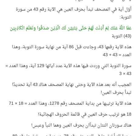
أوّل آية في المصحف تبدأ بحرف العين هي الآية رقم 43 من سورة
التوبة:
عَفَا اللَّهُ عَنْكَ لِمَ أَذِنْتَ لَهُمْ حَتَّى يَتَبَيَّنَ لَكَ الَّذِيْنَ صَدَقُوا وَتَعْلَمَ الْكَاذِبِيْنَ
(43) التوبة
هذه الآية رقمها 43، وجاءت قبل 86 آية من نهاية سورة التوبة، وهذا
العدد = 43 + 43
سورة التوبة التي وردت فيها هذه الآية عدد آياتها 129 آية، وهذا العدد =
43 × 3
العجيب أنه بعد هذه الآية وحتى نهاية المصحف هناك 43 آية تحديدًا
تبدأ بحرف العين!
هذه الآية ترتيبها من بداية المصحف رقم 1278، وهذا العدد = 18 × 71
18 هو ترتيب حرف العين في قائمة الحروف الهجائية!
هناك سورتان اثنتان تبدأان بحرف العين وهما النبأ وعبس!