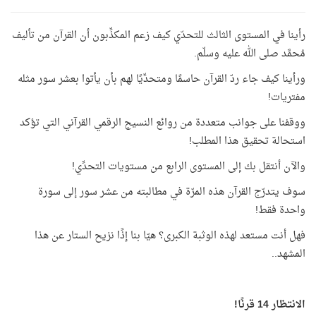
رأينا في المستوى الثالث للتحدّي كيف زعم المكذِّبون أن القرآن من تأليف
مُحمَّد صلى الله عليه وسلّم.
ورأينا كيف جاء ردّ القرآن حاسمًا ومتحدِّيًا لهم بأن يأتوا بعشر سور مثله
مفتريات!
ووقفنا على جوانب متعددة من روائع النسيج الرقمي القرآني التي تؤكد
استحالة تحقيق هذا المطلب!
والآن أنتقل بك إلى المستوى الرابع من مستويات التحدِّي!
سوف يتدرّج القرآن هذه المرّة في مطالبته من عشر سور إلى سورة
واحدة فقط!
فهل أنت مستعد لهذه الوثبة الكبرى؟ هيّا بنا إذًا نزيح الستار عن هذا
المشهد..
الانتظار 14 قرنًا!