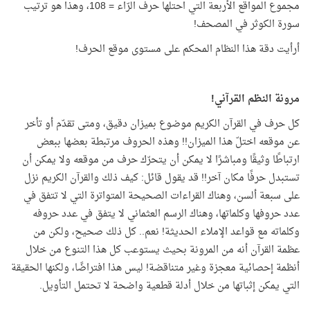
مجموع المواقع الأربعة التي احتلها حرف الرّاء = 108، وهذا هو ترتيب
سورة الكوثر في المصحف!
أرأيت دقة هذا النظام المحكم على مستوى موقع الحرف!
مرونة النظم القرآني!
كل حرف في القرآن الكريم موضوع بميزان دقيق، ومتى تقدّم أو تأخر
عن موقعه اختلّ هذا الميزان!! وهذه الحروف مرتبطة بعضها ببعض
ارتباطًا وثيقًا ومباشرًا لا يمكن أن يتحرّك حرف من موقعه ولا يمكن أن
تستبدل حرفًا مكان آخر!! قد يقول قائل: كيف ذلك والقرآن الكريم نزل
على سبعة ألسن، وهناك القراءات الصحيحة المتواترة التي لا تتفق في
عدد حروفها وكلماتها، وهناك الرسم العثماني لا يتفق في عدد حروفه
وكلماته مع قواعد الإملاء الحديثة! نعم.. كل ذلك صحيح، ولكن من
عظمة القرآن أنه من المرونة بحيث يستوعب كل هذا التنوع من خلال
أنظمة إحصائية معجزة وغير متناقضة! ليس هذا افتراضًا، ولكنها الحقيقة
التي يمكن إثباتها من خلال أدلة قطعية واضحة لا تحتمل التأويل.