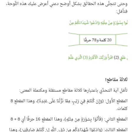
وحتى تتجلّى هذه الحقائق بشكل أوضح دعني أعرض عليك هذه اللّوحة،
فتأمّل:
ثلاثة مقاطع!
تأمّل آية التحدِّي باعتبارها ثلاثة مقاطع مستقلة ومكتملة المعنى:
المقطع الأول: (وَإِنْ كُنْتُمْ فِيْ رَيْبٍ مِمَّا نَزَّلْنَا عَلَى عَبْدِنَا)، وهذا المقطع 8
كلمات.
المقطع الثاني: (فَأْتُوْا بِسُوْرَةٍ مِنْ مِثْلِهِ)، وهذا المقطع 16 حرفًا أي 8 + 8
المقطع الثالث: (وَادْعُوْا شُهَدَاءَكُم مِنْ دُوْنِ اللَّهِ إِنْ كُنْتُمْ صَادِقِيْنَ)، وهذا