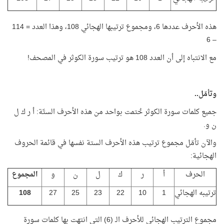
هذه الأحرف عددها 6، ومجموع ترتيبها الهجائي 108، وهذا العدد = 114
– 6
مع الانتباه إلى أن العدد 108 هو ترتيب سورة الكوثر في المصحف!
وتأمّل..
جميع كلمات سورة الكوثر خُتمت بواحد من هذه الأحرف الستّة: أ ر ك ل
ن و.
والآن تأمّل مجموع ترتيب هذه الأحرف الستة نفسها في قائمة الحروف
الهجائية:
الحرف
أ
ر
ك
ل
ن
و
المجموع
ترتيبه الهجائي
1
10
22
23
25
27
108
مجموع الترتيب الهجائي للأحرف الـ (6) التي انتهت بها كلمات سورة