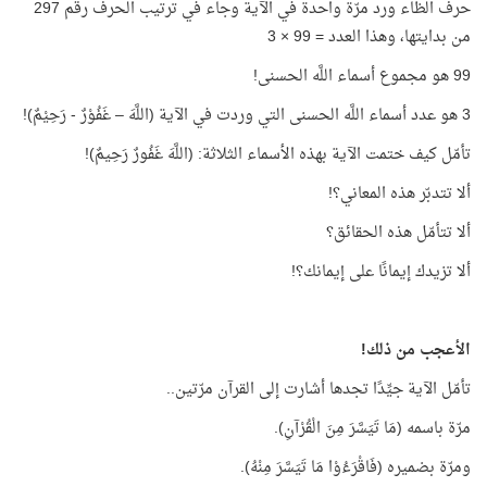
حرف الظاء ورد مرّة واحدة في الآية وجاء في ترتيب الحرف رقم 297
من بدايتها، وهذا العدد = 99 × 3
99 هو مجموع أسماء اللَّه الحسنى!
3 هو عدد أسماء اللَّه الحسنى التي وردت في الآية (اللَّهَ – غَفُوْرٌ - رَحِيْمٌ)!
تأمّل كيف ختمت الآية بهذه الأسماء الثلاثة: (اللَّهَ غَفُورٌ رَحِيمٌ)!
ألا تتدبّر هذه المعاني؟!
ألا تتأمّل هذه الحقائق؟
ألا تزيدك إيمانًا على إيمانك؟!
الأعجب من ذلك!
تأمّل الآية جيِّدًا تجدها أشارت إلى القرآن مرّتين..
مرّة باسمه (مَا تَيَسَّرَ مِنَ الْقُرْآنِ).
ومرّة بضميره (فَاقْرَءُوْا مَا تَيَسَّرَ مِنْهُ).