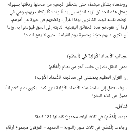
ووضعناه بشكل مبسّط، حتى يتحقَّق الجميع من صحتها ودقتها بسهولة!
ومثل هذه الحقائق تزيد المؤمنين إيمانًا وتمسّكًا بكتاب ربهم، وهي في
الوقت نفسه تبهت الكافرين بهذا القرآن، وتضعهم في حيرة من أمرهم،
فإما أن تقودهم هذه الحقائق اليقينية الثابتة إلى الحق فيؤمنوا به، وإما
أن تكون عليهم حجَّة وحسرة يوم القيامة.. حين لا ينفع الندم!
عجائب الأعداد الأوّليّة في (أَعظَم)
دعني انتقل بك إلى جانب آخر من نظام (أَعْظَم)!
إن القرآن العظيم يدهشني في معالجته للأعداد الأوّليّة!
سوف ننتقل إلى ساحة هذه الأعداد الأوّليّة لنرى كيف يكون نظم كلام اللَّه
مميزًا عن كلام البشر!
فتأمّل..
وردت (أَعْظَم) في ثلاث آيات مجموع كلماتها 131 كلمة!
وجاءت (أَعْظَم) في ثلاث سور (التوبة – الحديد – المزمّل) مجموع أرقام