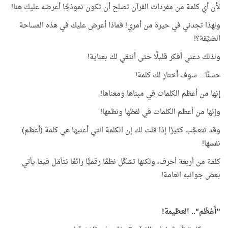
لأن أي كلمة من مفردات القرآن تصلح أن تكون نموذجًا أعرضه عليك هنا!
ولهذا تجدني في حيرة من أمري! فماذا أعرض عليك في هذه المساحة
الضيِّقة؟!
ولذلك دعني أفكر قليلًا حتى أنتقي لك بعناية!
حسنًا... سوف أختار لك كلمة!
إنها من أعظم الكلمات في مبناها ومعناها!
وإنها من أعظم الكلمات في لفظها ونظمها!
وقد تتعجَّب كثيرًا إذا قلت لك إن الكلمة التي أعنيها هي كلمة (أعظم)
نفسها!
كلمة من أربعة أحرف، ولكنها تشكّل نظمًا رقميًّا رائعًا نتأمّل فيما يأتي
بعض جوانبه العامة!
"أَعْظَم".. العظيمة!