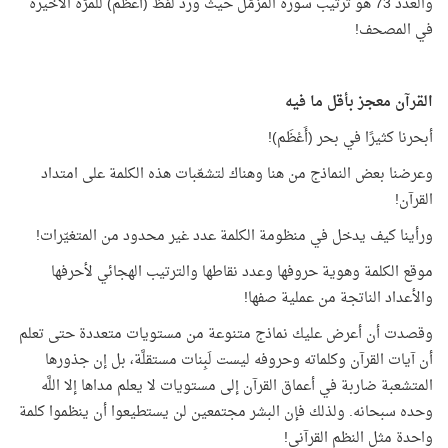
والعدد 73 هو ترتيب سورة المزمّل حيث ورد لفظ (أعظم) للمرّة الأخيرة
في المصحف!
القرآن معجز بأقل ما فيه
أبحرنا كثيرًا في بحر (أَعْظَم)!
وعرضنا بعض النماذج من هنا وهناك لتشعّبات هذه الكلمة على امتداد
القرآن!
ورأينا كيف يدخل في منظومة الكلمة عدد غير محدود من المتغيّرات!
موقع الكلمة وهوية حروفها وعدد نقاطها والترتيب الهجائي لأحرفها
والأعداد الناتجة من عملية صفها!
وقصدت أن أعرض عليك نماذج متنوعة من مستويات متعددة حتى تعلم
أن آيات القرآن وكلماته وحروفه ليست لَبِنات مستقلَّة، بل إن جذورها
المتشعبة ضاربة في أعماق القرآن إلى مستويات لا يعلم مداها إلا اللَّه
وحده سبحانه. ولذلك فإن البشر مجتمعين لن يستطيعوا أن ينظموا كلمة
واحدة مثل النظم القرآني!