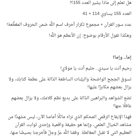
هل تعلم إلى ماذا يشير العدد 155؟!
العدد 155 يساوي 114 + 41
عدد سور القرآن + مجموع تكرار أحرف اسم اللَّه ضمن الحروف المقطَّعة!
وهكذا تقول الأرقام بوضوح: إن الأعظم هو اللَّه!
إما.. وإما!
رحيم أنت يا سيدي.. حليم أنت يا مولاي!
تسوق الحِجج الواضحة والبيِّنات الساطعة الدّالة على عظمة كتابك، ولا
يزال بعضهم مكابرًا عليها!
تضع الشواهد والبراهين الدّالة على بديع نظم كلامك، ولا يزال بعضهم
غافلًا عنها!
فهذا الإيقاع الرقمي المحكم الذي نراه ماثلًا أمامنا الآن، ليس مشهدًا من
مشاهد الخيال العلمي، وإنما هو حقيقة واقعية وإحدى ثوابت القرآن
العظيم التي لا تقبل المغالطة. وفقنا اللَّه عزّ وجلّ فأخرجنا بصيصًا منها،