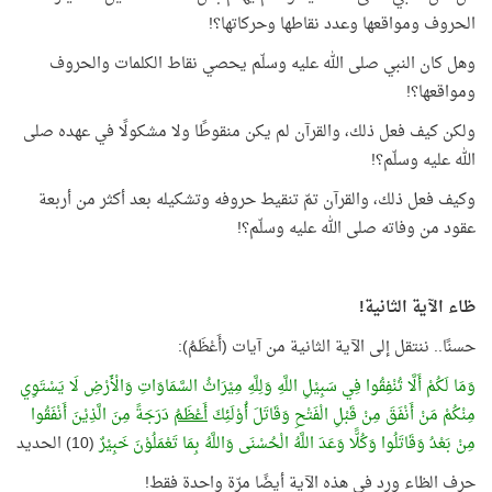
الحروف ومواقعها وعدد نقاطها وحركاتها؟!
وهل كان النبي صلى الله عليه وسلّم يحصي نقاط الكلمات والحروف
ومواقعها؟!
ولكن كيف فعل ذلك، والقرآن لم يكن منقوطًا ولا مشكولًا في عهده صلى
الله عليه وسلّم؟!
وكيف فعل ذلك، والقرآن تمّ تنقيط حروفه وتشكيله بعد أكثر من أربعة
عقود من وفاته صلى الله عليه وسلّم؟!
ظاء الآية الثانية!
حسنًا.. ننتقل إلى الآية الثانية من آيات (أَعْظَمُ):
وَمَا لَكُمْ أَلَّا تُنْفِقُوا فِي سَبِيْلِ اللَّهِ وَلِلَّهِ مِيْرَاثُ السَّمَاوَاتِ وَالْأَرْضِ لَا يَسْتَوِي
مِنْكُمْ مَنْ أَنْفَقَ مِنْ قَبْلِ الْفَتْحِ وَقَاتَلَ أُوْلَئِكَ
أَعْظَمُ
دَرَجَةً مِنَ الَّذِيْنَ أَنْفَقُوا
مِنْ بَعْدُ وَقَاتَلُوا وَكُلًّا وَعَدَ اللَّهُ الْحُسْنَى وَاللَّهُ بِمَا تَعْمَلُوْنَ خَبِيْرٌ
(10) الحديد
حرف الظاء ورد في هذه الآية أيضًا مرّة واحدة فقط!