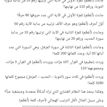
جاءت (أَعْظَم) للمرّة الأولى في الآية التي ترتيبها رقم 20 من بداية سورة
التوبة، ورقم 110 من نهايتها!
جاءت (أَعْظَم) للمرّة الأولى في الآية التي عدد حروفها 80 حرفًا!
أوّل أحرف (أَعْظَم) وهو حرف الألف ترتيبه من بداية الآية رقم 50
وجاءت (أَعْظَم) للمرّة الثانية في الآية التي ترتيبها رقم 10 من بداية
سورة الحديد، ورقم 20 من نهايتها!
وجاءت (أَعْظَم) للمرّة الثالثة في سورة المزمّل، وهي السورة التي عدد
آياتها 20 آية، وعدد كلماتها 200 كلمة!
وردت (عظيم) في القرآن 107 مرّات، ووردت (أَعْظَم) في القرآن 3 مرّات،
ومجموعهما 110
وردت (أَعْظَم) في ثلاث سور (التوبة – الحديد – المزمّل) مجموع كلماتها
3280 كلمة!
وهكذا يتخذ هذا النظام العُشاري الذي تراه أشكالًا متعددة ومتشعّبة جدًّا!
وعلى سبيل المثال تأمَّل الترتيب الهجائي لأحرف كلمة (أَعْظَم):