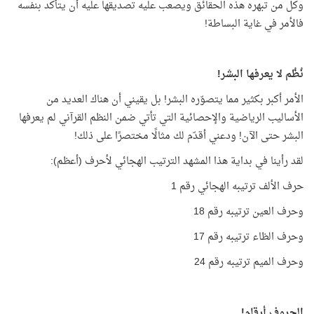
وكل من تبهره هذه الحقائق ويصعب عليه تصديقها عليه أن يتأكد بنفسه
فالأمر في غاية البساطة!
نُظُم لا يعرفها البشر!
الأمر أكبر بكثير مما يتصوّره البشر! بل يقيني أن هناك العديد من
الأساليب الرياضية والإحصائية التي تأتي ضمن النظم القرآني لم يعرفها
البشر حتى الآن! ودعني أقدّم لك مثالًا مختصرًا على ذلك!
لقد رأينا في بداية هذا المشهد الترتيب الهجائي لأحرف (أعظم):
حرف الألف ترتيبه الهجائي رقم 1
وحرف العين ترتيبه رقم 18
وحرف الظاء ترتيبه رقم 17
وحرف الميم ترتيبه رقم 24
الحروف أرقام!