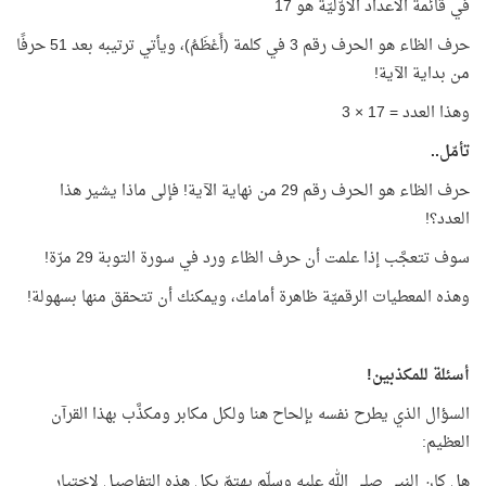
في قائمة الأعداد الأوّليّة هو 17
حرف الظاء هو الحرف رقم 3 في كلمة (أَعْظَمُ)، ويأتي ترتيبه بعد 51 حرفًا
من بداية الآية!
وهذا العدد = 17 × 3
تأمّل..
حرف الظاء هو الحرف رقم 29 من نهاية الآية! فإلى ماذا يشير هذا
العدد؟!
سوف تتعجَّب إذا علمت أن حرف الظاء ورد في سورة التوبة 29 مرّة!
وهذه المعطيات الرقميّة ظاهرة أمامك، ويمكنك أن تتحقق منها بسهولة!
أسئلة للمكذبين!
السؤال الذي يطرح نفسه بإلحاح هنا ولكل مكابر ومكذَّب بهذا القرآن
العظيم:
هل كان النبي صلى الله عليه وسلّم يهتمّ بكل هذه التفاصيل لاختيار