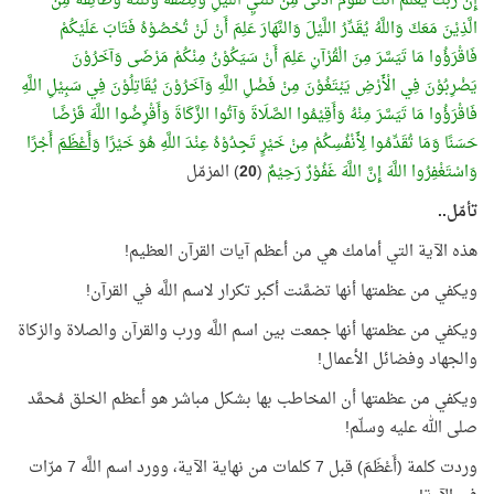
إِنَّ رَبَّكَ يَعْلَمُ أَنَّكَ تَقُوْمُ أَدْنَى مِنْ ثُلُثَيِ اللَّيْلِ وَنِصْفَهُ وَثُلُثَهُ وَطَائِفَةٌ مِنَ
الَّذِيْنَ مَعَكَ وَاللَّهُ يُقَدِّرُ اللَّيْلَ وَالنَّهَارَ عَلِمَ أَنْ لَنْ تُحْصُوْهُ فَتَابَ عَلَيْكُمْ
فَاقْرَؤُوا مَا تَيَسَّرَ مِنَ الْقُرْآنِ عَلِمَ أَنْ سَيَكُوْنُ مِنْكُمْ مَرْضَى وَآخَرُوْنَ
يَضْرِبُوْنَ فِي الْأَرْضِ يَبْتَغُوْنَ مِنْ فَضْلِ اللَّهِ وَآخَرُوْنَ يُقَاتِلُوْنَ فِي سَبِيْلِ اللَّهِ
فَاقْرَؤُوا مَا تَيَسَّرَ مِنْهُ وَأَقِيْمُوا الصَّلَاةَ وَآتُوا الزَّكَاةَ وَأَقْرِضُوا اللَّهَ قَرْضًا
حَسَنًا وَمَا تُقَدِّمُوا لِأَنْفُسِكُمْ مِنْ خَيْرٍ تَجِدُوْهُ عِنْدَ اللَّهِ هُوَ خَيْرًا
وَأَعْظَمَ
أَجْرًا
وَاسْتَغْفِرُوا اللَّهَ إِنَّ اللَّهَ غَفُوْرٌ رَحِيْمٌ
(
20
) المزمّل
تأمّل..
هذه الآية التي أمامك هي من أعظم آيات القرآن العظيم!
ويكفي من عظمتها أنها تضمَّنت أكبر تكرار لاسم اللَّه في القرآن!
ويكفي من عظمتها أنها جمعت بين اسم اللَّه ورب والقرآن والصلاة والزكاة
والجهاد وفضائل الأعمال!
ويكفي من عظمتها أن المخاطب بها بشكل مباشر هو أعظم الخلق مُحمَّد
صلى الله عليه وسلّم!
وردت كلمة (أَعْظَمَ) قبل 7 كلمات من نهاية الآية، وورد اسم اللَّه 7 مرّات