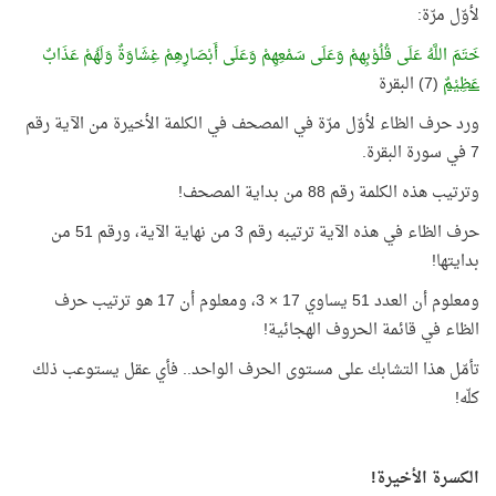
لأوّل مرّة:
خَتَمَ اللَّهُ عَلَى قُلُوْبِهمْ وَعَلَى سَمْعِهِمْ وَعَلَى أَبْصَارِهِمْ غِشَاوَةٌ وَلَهُمْ عَذَابٌ
عَظِيْمٌ
(7) البقرة
ورد حرف الظاء لأوّل مرّة في المصحف في الكلمة الأخيرة من الآية رقم
7 في سورة البقرة.
وترتيب هذه الكلمة رقم 88 من بداية المصحف!
حرف الظاء في هذه الآية ترتيبه رقم 3 من نهاية الآية، ورقم 51 من
بدايتها!
ومعلوم أن العدد 51 يساوي 17 × 3، ومعلوم أن 17 هو ترتيب حرف
الظاء في قائمة الحروف الهجائية!
تأمّل هذا التشابك على مستوى الحرف الواحد.. فأي عقل يستوعب ذلك
كلّه!
الكسرة الأخيرة!