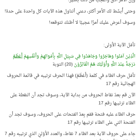
وإن الأمر أدقّ وأعجب من ذلك بكثير!
وحتى أُبسِّط لك الأمر أكثر، دعني أتناول هذه الآيات كل واحدة على حدة!
وسوف أعرض عليك أمرًا عجيبًا لا أظنك تتوقعه!
تأمّل الآية الأولى:
الَّذِيْنَ آمَنُوا وَهَاجَرُوا وَجَاهَدُوا فِي سَبِيْلِ اللَّهِ بِأَمْوَالِهِمْ وَأَنْفُسِهِمْ
أَعْظَمُ
دَرَجَةً عِنْدَ اللَّهِ وَأُوْلَئِكَ هُمُ الْفَائِزُوْنَ
(20) التوبة
تأمّل حرف الظاء في كلمة (أَعْظَمُ) فهذا الحرف ترتيبه في قائمة الحروف
الهجائية رقم 17
الآن قم بعدّ نقاط الحروف من بداية الآية، وسوف تجد أن النقطة على
الظاء ترتيبها رقم 17
حرف الظاء عليه فتحة فقم بِعدّ الفتحات على الحروف، وسوف تجد أن
الفتحة التي على الظاء ترتيبها رقم 17
جاء على حروف الآية بعد الظاء 7 نقاط، والعدد الأوّليّ الذي ترتيبه رقم 7