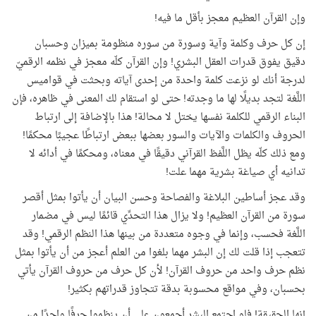
وإن القرآن العظيم معجز بأقل ما فيه!
إن كل حرف وكلمة وآية وسورة من سوره منظومة بميزان وحسبان
دقيق يفوق قدرات العقل البشري! وإن القرآن كلّه معجز في نظمه الرقميّ
لدرجة أنك لو نزعت كلمة واحدة من إحدى آياته وبحثت في قواميس
اللَّغة لتجد بديلًا لها ما وجدته! حتى لو استقام لك المعنى في ظاهره، فإن
البناء الرقمي للكلمة نفسها يختل لا محالة! هذا بالإضافة إلى ارتباط
الحروف والكلمات والآيات والسور بعضها ببعض ارتباطًا عجيبًا محكمًا!
ومع ذلك كلّه يظل اللَّفظ القرآني دقيقًا في معناه، ومحكمًا في أدائه لا
تدانيه أي صياغة بشرية مهما علت!
وقد عجز أساطين البلاغة والفصاحة وحسن البيان أن يأتوا بمثل أقصر
سورة من القرآن العظيم! ولا يزال هذا التحدِّي قائمًا ليس في مضمار
اللَّغة فحسب، وإنما في وجوه متعددة من بينها هذا النظم الرقمي! وقد
تتعجب إذا قلت لك إن البشر مهما بلغوا من العلم أعجز من أن يأتوا بمثل
نظم حرف واحد من حروف القرآن! لأن كل حرف من حروف القرآن يأتي
بحسبان، وفي مواقع محسوبة بدقة تتجاوز قدراتهم بكثير!
إنها الحقيقة! فلو اجتمع البشر أجمعون على أن ينظموا حرفًا واحدًا من