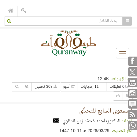
Toggle
navigation
عدد الزيارات:
12.4K
0 تعليقات
11 إعجابات
أسهم
303 تحميل
المستوى السابع للتحدِّي
إعداد:
الدكتور/ أحمد مُحمَّد زين المنّاوي
آخر تحديث:
29‏/03‏/2026 هـ 11-10-1447