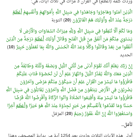
وردت كلمة (أعظم) في القرآن 3 مرّات في ثلاث آيات، هي:
الَّذِيْنَ آمَنُوا وَهَاجَرُوا وَجَاهَدُوا فِي سَبِيْلِ اللَّهِ بِأَمْوَالِهِمْ وَأَنْفُسِهِمْ
أَعْظَمُ
دَرَجَةً عِنْدَ اللَّهِ وَأُوْلَئِكَ هُمُ الْفَائِزُوْنَ
(
20
) التوبة
وَمَا لَكُمْ أَلَّا تُنْفِقُوا فِي سَبِيْلِ اللَّهِ وَلِلَّهِ مِيْرَاثُ السَّمَاوَاتِ وَالْأَرْضِ لَا
يَسْتَوِي مِنْكُمْ مَنْ أَنْفَقَ مِنْ قَبْلِ الْفَتْحِ وَقَاتَلَ أُوْلَئِكَ
أَعْظَمُ
دَرَجَةً مِنَ الَّذِيْنَ
أَنْفَقُوا مِنْ بَعْدُ وَقَاتَلُوا وَكُلًّا وَعَدَ اللَّهُ الْحُسْنَى وَاللَّهُ بِمَا تَعْمَلُوْنَ خَبِيْرٌ
(
10
)
الحديد
إِنَّ رَبَّكَ يَعْلَمُ أَنَّكَ تَقُوْمُ أَدْنَى مِنْ ثُلُثَيِ اللَّيْلِ وَنِصْفَهُ وَثُلُثَهُ وَطَائِفَةٌ مِنَ
الَّذِيْنَ مَعَكَ وَاللَّهُ يُقَدِّرُ اللَّيْلَ وَالنَّهَارَ عَلِمَ أَنْ لَنْ تُحْصُوْهُ فَتَابَ عَلَيْكُمْ
فَاقْرَؤُوا مَا تَيَسَّرَ مِنَ الْقُرْآنِ عَلِمَ أَنْ سَيَكُوْنُ مِنْكُمْ مَرْضَى وَآخَرُوْنَ
يَضْرِبُوْنَ فِي الْأَرْضِ يَبْتَغُوْنَ مِنْ فَضْلِ اللَّهِ وَآخَرُوْنَ يُقَاتِلُوْنَ فِي سَبِيْلِ اللَّهِ
فَاقْرَؤُوا مَا تَيَسَّرَ مِنْهُ وَأَقِيْمُوا الصَّلَاةَ وَآتُوا الزَّكَاةَ وَأَقْرِضُوا اللَّهَ قَرْضًا
حَسَنًا وَمَا تُقَدِّمُوا لِأَنْفُسِكُمْ مِنْ خَيْرٍ تَجِدُوْهُ عِنْدَ اللَّهِ هُوَ خَيْرًا
وَأَعْظَمَ
أَجْرًا
وَاسْتَغْفِرُوا اللَّهَ إِنَّ اللَّهَ غَفُوْرٌ رَحِيْمٌ
(
20
) المزمّل
تأمّل..
أولى هذه الآيات الثلاث جاءت بعد 1254 آية من بداية المصحف، وهذا