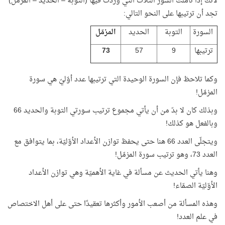
لأنك إذا تأمّلت السور الثلاث التي وردت فيها (التوبة – الحديد – المزمّل)
تجد أن ترتيبها على النحو التالي:
السورة
التوبة
الحديد
المزمّل
ترتيبها
9
57
73
وكما تلاحظ فإن السورة الوحيدة التي ترتيبها عدد أوّليّ هي سورة
المزمّل!
وبذلك كان لا بدّ من أن يأتي مجموع ترتيب سورتي التوبة والحديد 66
وبالفعل هو كذلك!
ويتجلّى العدد 66 هنا حتى يحفظ توازن الأعداد الأوّليّة، بما يتوافق مع
العدد 73، وهو ترتيب سورة المزمّل!
وهنا يأتي الحديث عن مسألة في غاية الأهميّة وهي توازن الأعداد
الأوّليّة الصمّاء!
وهذه المسألة من أصعب الأمور وأكثرها تعقيدًا حتى على أهل الاختصاص
في علم العدد!