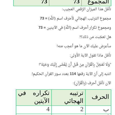
المجموع
73
73
تأمَّل هذا الميزان الرّقمي العجيب:
مجموع الترتيب الهجائي لأحرف اسم (اللَّه)
=
73
ومجموع تكرار أحرف اسم (اللَّه) في الآيتين
=
73
هل تعجّبت من ذلك؟!
سأعرض عليك الآن ما هو أعجب منه!
تأمَّل ماذا تقول الآية الأولى:
"وَلَا تَعْجَلْ بِالْقُرْآنِ مِنْ قَبْلِ أَنْ يُقْضَى إِلَيْكَ وَحْيُهُ"!
انتبه إلى أنّ الآية رقمها
114
بعدد سور القرآن الحكيم!
الآن تأمَّل أحرف (بِالْقُرْآنِ):
ترتيبه
تكراره في
الحرف
الهجائي
الآيتين
ب
2
4