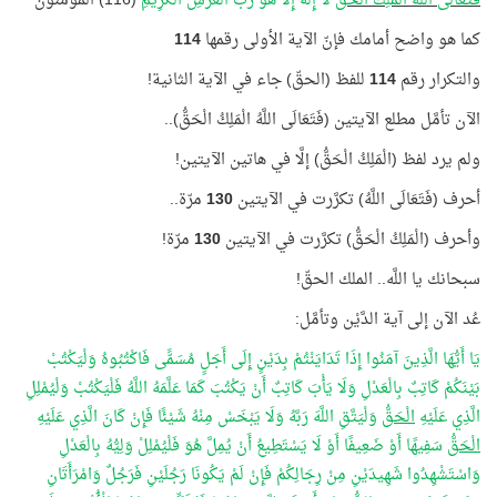
فَتَعَالَى اللَّهُ الْمَلِكُ الْحَقُّ
لَا إِلَهَ إِلَّا هُوَ رَبُّ الْعَرْشِ الْكَرِيمِ
(116) المؤمنون
كما هو واضح أمامك فإنّ الآية الأولى رقمها
114
والتكرار رقم
114
للفظ (الحقّ) جاء في الآية الثانية!
الآن تأمَّل مطلع الآيتين (فَتَعَالَى اللَّهُ الْمَلِكُ الْحَقُّ)..
ولم يرد لفظ (الْمَلِكُ الْحَقُّ) إلَّا في هاتين الآيتين!
أحرف (فَتَعَالَى اللَّهُ) تكرَّرت في الآيتين
130
مرّة..
وأحرف (الْمَلِكُ الْحَقُّ) تكرَّرت في الآيتين
130
مرّة!
سبحانك يا اللَّه.. الملك الحقّ!
عُد الآن إلى آية الدَّيْن وتأمَّل:
يَا أَيُّهَا الَّذِينَ آمَنُوا إِذَا تَدَايَنْتُمْ بِدَيْنٍ إِلَى أَجَلٍ مُسَمًّى فَاكْتُبُوهُ وَلْيَكْتُبْ
بَيْنَكُمْ كَاتِبٌ بِالْعَدْلِ وَلَا يَأْبَ كَاتِبٌ أَنْ يَكْتُبَ كَمَا عَلَّمَهُ اللَّهُ فَلْيَكْتُبْ وَلْيُمْلِلِ
الَّذِي عَلَيْهِ
الْحَقُّ
وَلْيَتَّقِ اللَّهَ رَبَّهُ وَلَا يَبْخَسْ مِنْهُ شَيْئًا فَإِنْ كَانَ الَّذِي عَلَيْهِ
الْحَقُّ
سَفِيهًا أَوْ ضَعِيفًا أَوْ لَا يَسْتَطِيعُ أَنْ يُمِلَّ هُوَ فَلْيُمْلِلْ وَلِيُّهُ بِالْعَدْلِ
وَاسْتَشْهِدُوا شَهِيدَيْنِ مِنْ رِجَالِكُمْ فَإِنْ لَمْ يَكُونَا رَجُلَيْنِ فَرَجُلٌ وَامْرَأَتَانِ