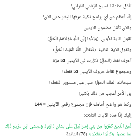
تأمَّل عظمة النّسيج الرّقمي القرآني!
إنّه أعظم من أيّ برامج ذكية عرفها البشر حتى الآن!
والآن تأمَّل مضمون الآيتين..
تقول الآية الأولى: (وَرُدُّوا إِلَى اللَّهِ مَوْلَاهُمُ الْحَقِّ)..
وتقول الآية الثانية: (فَتَعَالَى اللَّهُ الْمَلِكُ الْحَقُّ)..
أحرف لفظ (الحقّ) تكرَّرت في الآيتين
53
مرّة.
ومجموع نقاط حروف الآيتين
53
نقطة!
سبحانك الملك الحقّ! حتى على مستوى النّقطة!
بل الأمر أعجب من ذلك بكثير!
وكما هو واضح أمامك فإنّ مجموع رقمي الآيتين
=
144
إليك إذًا هذه الآيات الثلاث:
لُعِنَ الَّذِينَ كَفَرُوا مِنْ بَنِي إِسْرَائِيلَ عَلَى لِسَانِ دَاوُودَ وَعِيسَى ابْنِ مَرْيَمَ ذَلِكَ
بِمَا عَصَوْا وَكَانُوا يَعْتَدُونَ
(78) المائدة