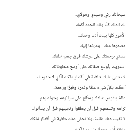
سبحانك ربّي وسيّدي ومولاي..
لك الملك كلّه ولك الحمد أكمله..
الأمور كلّها بيدك أنت وحدك..
مصدرها منك.. ومردّها إليك..
مستوٍ برحمتك على عرشك فوق جميع خلقك..
استويت بأوسع صفاتك على أوسع مخلوقاتك..
لا تخفى عليك خافية في أقطار ملكك الَّذي لا حدود له..
أحطّت بكلّ شيء علمًا وقدرة وقهرًا ورحمة..
عالمٌ بنفوس عبادك ومطّلع على سرائرهم وخواطرهم..
تراهم وتسمعهم قبل أن ينطقوا وتجيبهم قبل أن يسألوا..
لا تغيب عنك غائبة، ولا تخفى عنك خافية في أقطار مُلكك..
متفرّد أنت وحدك بتدبير مُلكك..