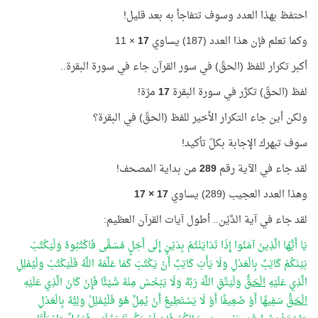
احتفظ بهذا العدد وسوف تتفاجأ به بعد قليل!
وكما تعلم فإن هذا العدد (187) يساوي
17
× 11
أكبر تكرار للفظ (الحقّ) في سور القرآن جاء في سورة البقرة..
لفظ (الحقّ) تكرَّر في سورة البقرة
17
مرّة!
ولكن أين جاء التكرار الأخير للفظ (الحقّ) في البقرة؟
سوف تبهرك الإجابة بكلّ تأكيد!
لقد جاء في الآية رقم
289
من بداية المصحف!
وهذا العدد العجيب (289) يساوي
17 × 17
لقد جاء في آية الدَّيْن.. أطول آيات القرآن العظيم:
يَا أَيُّهَا الَّذِينَ آمَنُوا إِذَا تَدَايَنْتُمْ بِدَيْنٍ إِلَى أَجَلٍ مُسَمًّى فَاكْتُبُوهُ وَلْيَكْتُبْ
بَيْنَكُمْ كَاتِبٌ بِالْعَدْلِ وَلَا يَأْبَ كَاتِبٌ أَنْ يَكْتُبَ كَمَا عَلَّمَهُ اللَّهُ فَلْيَكْتُبْ وَلْيُمْلِلِ
الَّذِي عَلَيْهِ
الْحَقُّ
وَلْيَتَّقِ اللَّهَ رَبَّهُ وَلَا يَبْخَسْ مِنْهُ شَيْئًا فَإِنْ كَانَ الَّذِي عَلَيْهِ
الْحَقُّ
سَفِيهًا أَوْ ضَعِيفًا أَوْ لَا يَسْتَطِيعُ أَنْ يُمِلَّ هُوَ فَلْيُمْلِلْ وَلِيُّهُ بِالْعَدْلِ