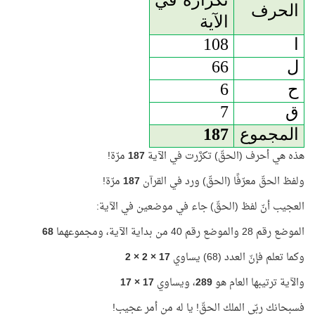
تكراره في
الحرف
الآية
ا
108
ل
66
ح
6
ق
7
المجموع
187
هذه هي أحرف (الحقّ) تكرَّرت في الآية
187
مرّة!
ولفظ الحقّ معرّفًا (الحقّ) ورد في القرآن
187
مرّة!
العجيب أنّ لفظ (الحقّ) جاء في موضعين في الآية:
الموضع رقم 28 والموضع رقم 40 من بداية الآية، ومجموعهما
68
وكما تعلم فإنّ العدد (68) يساوي
17 × 2 × 2
والآية ترتيبها العام هو
289
، ويساوي
17 × 17
فسبحانك ربّي الملك الحقّ! يا له من أمر عجيب!