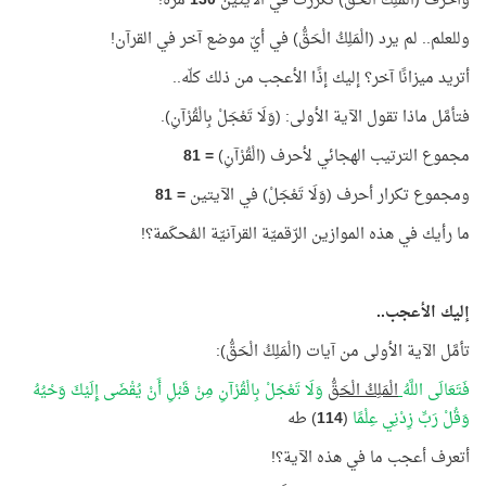
وأحرف (الْمَلِكُ الْحَقُّ) تكرَّرت في الآيتين
130
مرّة!
وللعلم.. لم يرد (الْمَلِكُ الْحَقُّ) في أيّ موضع آخر في القرآن!
أتريد ميزانًا آخر؟ إليك إذًا الأعجب من ذلك كلّه..
فتأمَّل ماذا تقول الآية الأولى: (وَلَا تَعْجَلْ بِالْقُرْآنِ).
مجموع الترتيب الهجائي لأحرف (الْقُرْآنِ)
=
81
ومجموع تكرار أحرف (وَلَا تَعْجَلْ) في الآيتين
=
81
ما رأيك في هذه الموازين الرّقميّة القرآنيّة المُحكَمة؟!
إليك الأعجب..
تأمَّل الآية الأولى من آيات (الْمَلِكُ الْحَقُّ):
فَتَعَالَى اللَّهُ
الْمَلِكُ الْحَقُّ
وَلَا تَعْجَلْ بِالْقُرْآنِ مِنْ قَبْلِ أَنْ يُقْضَى إِلَيْكَ وَحْيُهُ
وَقُلْ رَبِّ زِدْنِي عِلْمًا
(
114
) طه
أتعرف أعجب ما في هذه الآية؟!