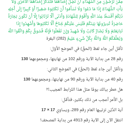
مِمَّنْ تَرْضَوْنَ مِنَ الشُّهَدَاءِ أَنْ تَضِلَّ إِحْدَاهُمَا فَتُذَكِّرَ إِحْدَاهُمَا الْأُخْرَى وَلَا
يَأْبَ الشُّهَدَاءُ إِذَا مَا دُعُوا وَلَا تَسْأَمُوا أَنْ تَكْتُبُوهُ صَغِيرًا أَوْ كَبِيرًا إِلَى أَجَلِهِ
ذَلِكُمْ أَقْسَطُ عِنْدَ اللَّهِ وَأَقْوَمُ لِلشَّهَادَةِ وَأَدْنَى أَلَّا تَرْتَابُوا إِلَّا أَنْ تَكُونَ تِجَارَةً
حَاضِرَةً تُدِيرُونَهَا بَيْنَكُمْ فَلَيْسَ عَلَيْكُمْ جُنَاحٌ أَلَّا تَكْتُبُوهَا وَأَشْهِدُوا إِذَا
تَبَايَعْتُمْ وَلَا يُضَارَّ كَاتِبٌ وَلَا شَهِيدٌ وَإِنْ تَفْعَلُوا فَإِنَّهُ فُسُوقٌ بِكُمْ وَاتَّقُوا اللَّهَ
وَيُعَلِّمُكُمُ اللَّهُ وَاللَّهُ بِكُلِّ شَيْءٍ عَلِيمٌ
(282) البقرة
تأمَّل أين جاء لفظ (الحقّ) في الموضع الأوّل:
رقم 28 من بداية الآية ورقم 102 من نهايتها، ومجموعهما
130
وتأمَّل أين جاء لفظ (الحقّ) في الموضع الثاني:
رقم 40 من بداية الآية ورقم 90 من نهايتها، ومجموعهما
130
هل خطر ببالك يومًا مثل هذا التّرابط العجيب؟!
بل الأمر أعجب من ذلك بكثير، فتأمَّل:
آية الدَّيْن ترتيبها العام رقم 289، ويساوي
17 × 17
انتقل الآن إلى الآية رقم 4913 من بداية المصحف!