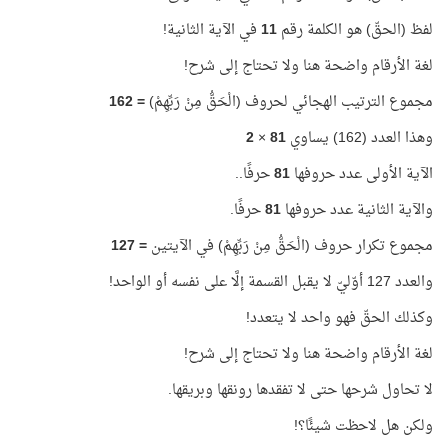
لفظ (الحقّ) هو الكلمة رقم
11
في الآية الثانية!
لغة الأرقام واضحة هنا ولا تحتاج إلى شرح!
مجموع الترتيب الهجائي لحروف (الْحَقُّ مِنْ رَبِّهِمْ)
=
162
وهذا العدد (162) يساوي
81
×
2
الآية الأولى عدد حروفها
81
حرفًا..
والآية الثانية عدد حروفها
81
حرفًا.
مجموع تكرار حروف (الْحَقُّ مِنْ رَبِّهِمْ) في الآيتين
=
127
والعدد 127 أوّليّ لا يقبل القسمة إلَّا على نفسه أو الواحد!
وكذلك الحقّ فهو واحد لا يتعدد!
لغة الأرقام واضحة هنا ولا تحتاج إلى شرح!
لا تحاول شرحها حتى لا تفقدها رونقها وبريقها.
ولكن هل لاحظت شيئًا؟!