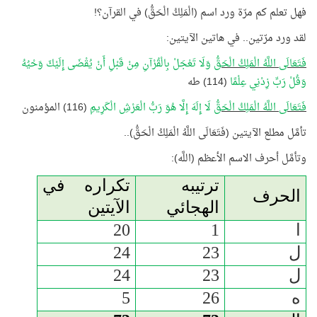
فهل تعلم كم مرّة ورد اسم (الْمَلِكُ الْحَقُّ) في القرآن؟!
لقد ورد مرّتين.. في هاتين الآيتين:
فَتَعَالَى اللَّهُ الْمَلِكُ الْحَقُّ
وَلَا تَعْجَلْ بِالْقُرْآنِ مِنْ قَبْلِ أَنْ يُقْضَى إِلَيْكَ وَحْيُهُ
وَقُلْ رَبِّ زِدْنِي عِلْمًا
(114) طه
فَتَعَالَى اللَّهُ الْمَلِكُ الْحَقُّ
لَا إِلَهَ إِلَّا هُوَ رَبُّ الْعَرْشِ الْكَرِيمِ
(116) المؤمنون
تأمَّل مطلع الآيتين (فَتَعَالَى اللَّهُ الْمَلِكُ الْحَقُّ)..
وتأمَّل أحرف الاسم الأعظم (اللَّه):
ترتيبه
تكراره في
الحرف
الهجائي
الآيتين
ا
1
20
ل
23
24
ل
23
24
ه
26
5