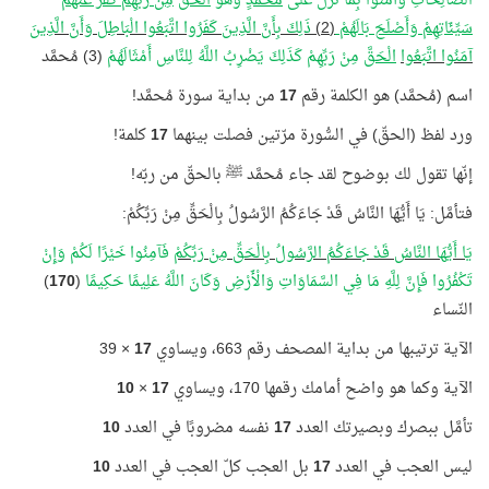
الصَّالِحَاتِ وَآمَنُوا بِمَا نُزِّلَ عَلَى
مُحَمَّدٍ
وَهُوَ
الْحَقُّ
مِنْ رَبِّهِمْ كَفَّرَ عَنْهُمْ
سَيِّئَاتِهِمْ وَأَصْلَحَ بَالَهُمْ
(2)
ذَلِكَ بِأَنَّ الَّذِينَ كَفَرُوا اتَّبَعُوا الْبَاطِلَ وَأَنَّ الَّذِينَ
آمَنُوا اتَّبَعُوا
الْحَقَّ
مِنْ رَبِّهِمْ كَذَلِكَ يَضْرِبُ اللَّهُ لِلنَّاسِ أَمْثَالَهُمْ
(3) مُحمَّد
اسم (مُحمَّد) هو الكلمة رقم
17
من بداية سورة مُحمَّد!
ورد لفظ (الحقّ) في السُّورة مرّتين فصلت بينهما
17
كلمة!
إنّها تقول لك بوضوح لقد جاء مُحمَّد ﷺ بالحقّ من ربّه!
فتأمَّل: يَا أَيُّهَا النَّاسُ قَدْ جَاءَكُمُ الرَّسُولُ بِالْحَقِّ مِنْ رَبِّكُمْ:
يَا أَيُّهَا النَّاسُ قَدْ جَاءَكُمُ الرَّسُولُ بِالْحَقِّ مِنْ رَبِّكُمْ
فَآمِنُوا خَيْرًا لَكُمْ وَإِنْ
تَكْفُرُوا فَإِنَّ لِلَّهِ مَا فِي السَّمَاوَاتِ وَالْأَرْضِ وَكَانَ اللَّهُ عَلِيمًا حَكِيمًا
(
170
)
النّساء
الآية ترتيبها من بداية المصحف رقم 663، ويساوي
17
× 39
الآية وكما هو واضح أمامك رقمها 170، ويساوي
17
×
10
تأمَّل ببصرك وبصيرتك العدد
17
نفسه مضروبًا في العدد
10
ليس العجب في العدد
17
بل العجب كلّ العجب في العدد
10