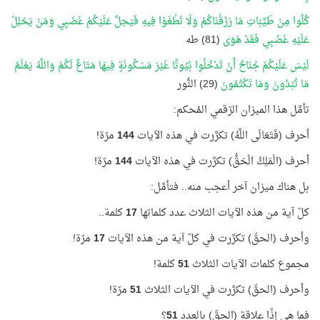
كُلُوا مِنْ طَيِّبَاتِ مَا رَزَقْنَاكُمْ وَلَا تَطْغَوْا فِيهِ فَيَحِلَّ عَلَيْكُمْ غَضَبِي وَمَنْ يَحْلِلْ
عَلَيْهِ غَضَبِي فَقَدْ هَوَى
(81) طه
لَيْسَ عَلَيْكُمْ جُنَاحٌ أَنْ تَدْخُلُوا بُيُوتًا غَيْرَ مَسْكُونَةٍ فِيهَا مَتَاعٌ لَكُمْ وَاللَّهُ يَعْلَمُ
مَا تُبْدُونَ وَمَا تَكْتُمُونَ
(29) النُّور
تأمَّل هذا الميزان الرّقمي المُحكم:
أحرف (فَتَعَالَى اللَّهُ) تكرَّرت في هذه الآيات
144
مرّة!
أحرف (الْمَلِكُ الْحَقُّ) تكرَّرت في هذه الآيات
144
مرّة!
بل هناك ميزان آخر أعجب منه.. فتأمَّل:
كلّ آية من هذه الآيات الثلاث عدد كلماتها
17
كلمة..
وأحرف (الحقّ) تكرَّرت في كلّ آية من هذه الآيات
17
مرّة!
مجموع كلمات الآيات الثلاث
51
كلمة!
وأحرف (الحقّ) تكرَّرت في الآيات الثلاث
51
مرّة!
فما هي إذًا علاقة (الحقّ) بالعدد
51
؟