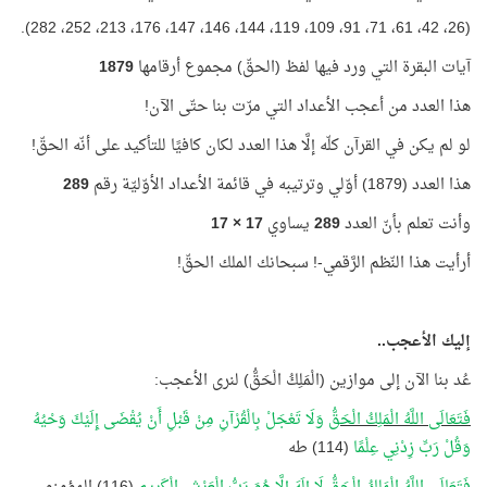
(26، 42، 61، 71، 91، 109، 119، 144، 146، 147، 176، 213، 252، 282).
آيات البقرة التي ورد فيها لفظ (الحقّ) مجموع أرقامها
1879
هذا العدد من أعجب الأعداد التي مرّت بنا حتّى الآن!
لو لم يكن في القرآن كلّه إلَّا هذا العدد لكان كافيًا للتأكيد على أنّه الحقّ!
هذا العدد (1879) أوّلي وترتيبه في قائمة الأعداد الأوّليّة رقم
289
وأنت تعلم بأنّ العدد
289
يساوي
17 × 17
أرأيت هذا النّظم الرَّقمي-! سبحانك الملك الحقّ!
إليك الأعجب..
عُد بنا الآن إلى موازين (الْمَلِكُ الْحَقُّ) لنرى الأعجب:
فَتَعَالَى اللَّهُ الْمَلِكُ الْحَقُّ
وَلَا تَعْجَلْ بِالْقُرْآنِ مِنْ قَبْلِ أَنْ يُقْضَى إِلَيْكَ وَحْيُهُ
وَقُلْ رَبِّ زِدْنِي عِلْمًا
(114) طه