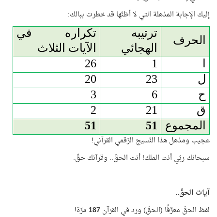
إليك الإجابة المذهلة التي لا أظنّها قد خطرت ببالك:
ترتيبه
تكراره في
الحرف
الهجائي
الآيات الثلاث
ا
1
26
ل
23
20
ح
6
3
ق
21
2
المجموع
51
51
عجيب ومذهل هذا النّسيج الرّقمي القرآني!
سبحانك ربّي أنت الملك! أنت الحقّ.. وقرآنك حقّ.
آيات الحقّ..
لفظ الحقّ معرَّفًا (الحقّ) ورد في القرآن
187
مرّة!