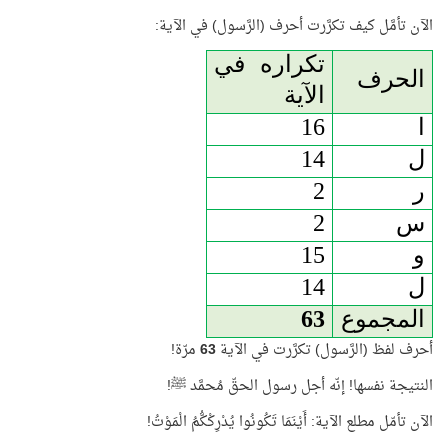
الآن تأمَّل كيف تكرَّرت أحرف (الرَّسول) في الآية:
تكراره في
الحرف
الآية
ا
16
ل
14
ر
2
س
2
و
15
ل
14
المجموع
63
أحرف لفظ (الرَّسول) تكرَّرت في الآية
63
مرّة!
النتيجة نفسها! إنّه أجل رسول الحقّ مُحمَّد ﷺ!
الآن تأمّل مطلع الآية: أَيْنَمَا تَكُونُوا يُدْرِكْكُّمُ الْمَوْتُ!