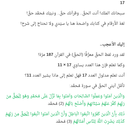
17
سبحانك الملك! أنت الحقّ.. وقرآنك حقّ.. ونبيّك مُحمَّد حقّ!
لغة الأرقام في كتابك واضحة هنا يا سيّدي ولا تحتاج إلى شرح!
إليك الأعجب..
لقد ورد لفظ الحقّ معرَّفًا (الحقّ) في القرآن
187
مرّة!
وكما تعلم فإنّ هذا العدد يساوي
17 × 11
أنت تعلم مدلول العدد
17
فهل تعلم إلى ماذا يشير العدد
11
؟
تأمَّل آيتي الحقّ في سورة مُحمَّد:
وَالَّذِينَ آمَنُوا وَعَمِلُوا الصَّالِحَاتِ وَآمَنُوا بِمَا نُزِّلَ عَلَى مُحَمَّدٍ وَهُوَ
الْحَقُّ
مِنْ
رَبِّهِمْ كَفَّرَ عَنْهُمْ سَيِّئَاتِهِمْ وَأَصْلَحَ بَالَهُمْ
(2) مُحمَّد
ذَلِكَ بِأَنَّ الَّذِينَ كَفَرُوا اتَّبَعُوا الْبَاطِلَ وَأَنَّ الَّذِينَ آمَنُوا اتَّبَعُوا
الْحَقَّ
مِنْ رَبِّهِمْ
كَذَلِكَ يَضْرِبُ اللَّهُ لِلنَّاسِ أَمْثَالَهُمْ
(3) مُحمَّد