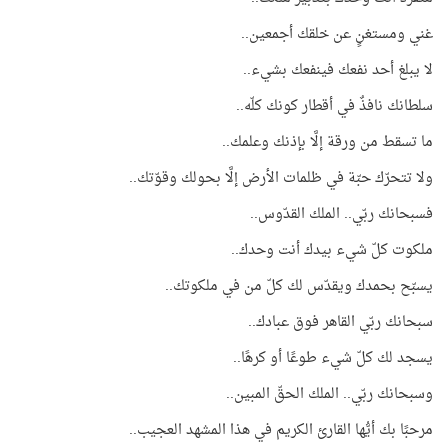
غني ومستغنٍ عن خلقك أجمعين..
لا يبلغ أحد نفعك فينفعك بشيء..
سلطانك نافذٌ في أقطار كونك كلّه..
ما تسقط من ورقة إلَّا بإذنك وعلمك..
ولا تتحرّك حبّة في ظلمات الأرض إلَّا بحولك وقوّتك..
فسبحانك ربّي.. الملك القدّوس..
ملكوت كلّ شيء بيدك أنت وحدك..
يسبّح بحمدك ويقدّس لك كلّ من في ملكوتك..
سبحانك ربّي القاهر فوق عبادك..
يسجد لك كلّ شيء طوعًا أو كرهًا..
وسبحانك ربّي.. الملك الحقّ المبين..
مرحبًا بك أيُّها القارئ الكريم في هذا المشهد العجيب..