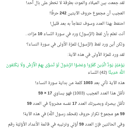
لقد جمعت بين الميلاد والموت بطرقة لا تخطر على بال أحد!
العجيب أن مجموع حروف الآيتين
242
حرفًا!
احتفظ بهذا العدد وسوف تتفاجأ به بعد قليل!
أنت تعلم بأنّ لفظ (الرَّسول) ورد في سورة النّساء
10
مرّات..
ولكن أين ورد لفظ (الرَّسول) للمرّة الأولى في سورة النساء؟
لقد ورد للمرّة الأولى في هذه الآية:
يَوْمَئِذٍ يَوَدُّ الَّذِينَ كَفَرُوا وَعَصَوُا الرَّسُولَ لَوْ تُسَوَّى بِهِمُ الْأَرْضُ وَلَا يَكْتُمُونَ
اللَّهَ حَدِيثًا
(42) النّساء
هذه الآية تأتي بعد
1003
كلمة من بداية سورة النساء!
تأمَّل هذا العدد العجيب (1003) فهو يساوي
17 × 59
تأمَّل ببصرك وبصيرتك العدد
17
نفسه مضروبًا في العدد
59
59
هو مجموع تكرار حروف (مُحمَّد رسول اللَّه) في هذه الآية!
وفي الحالتين فإنّ العدد
59
أوّلي وترتيبه في قائمة الأعداد الأوّليّة رقم