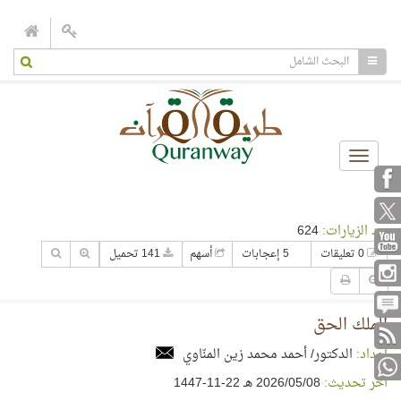
Toggle
navigation
عدد الزيارات:
624
0 تعليقات
5 إعجابات
أسهم
141 تحميل
الملك الحق
إعداد:
الدكتور/ أحمد محمد زين المنّاوي
آخر تحديث:
08‏/05‏/2026 هـ 22-11-1447