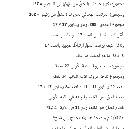
مجموع تكرار حروف (الْحَقُّ مِنْ رَبِّهِمْ) في الآيتين
=
127
ومجموع الترتيب الهجائي لحروف (الْحَقُّ مِنْ رَبِّهِمْ)
=
162
مجموع العددين
289
، وهو يساوي
17 × 17
تأمَّل كيف عُدنا إلى العدد
17
من طريق عجيب!
وتأمَّل كيف يرتبط الحقّ ارتباطًا عجيبًا بالعدد
17
بل تأمَّل ما هو أعجب من ذلك:
مجموع نقاط حروف الآية الأولى 22 نقطة..
ومجموع نقاط حروف الآية الثانية 34 نقطة.
العدد 22 يساوي
11
+
11
والعدد 34 يساوي
17
+
17
لفظ (الحقّ) هو الكلمة رقم
11
في الآية الأولى..
لفظ (الحقّ) هو الكلمة رقم
11
في الآية الثانية!
لغة الأرقام واضحة هنا ولا تحتاج إلى شرح!
سبحانك ربّي الملك الحقّ! بديع أنت يا سيّدي.