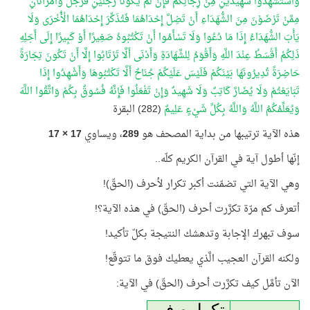
وَاسْتَشْهِدُوا شَهِيدَيْنِ مِنْ رِجَالِكُمْ فَإِنْ لَمْ يَكُونَا رَجُلَيْنِ فَرَجُلٌ وَامْرَأَتَانِ
مِمَّنْ تَرْضَوْنَ مِنَ الشُّهَدَاءِ أَنْ تَضِلَّ إِحْدَاهُمَا فَتُذَكِّرَ إِحْدَاهُمَا الْأُخْرَى وَلَا
يَأْبَ الشُّهَدَاءُ إِذَا مَا دُعُوا وَلَا تَسْأَمُوا أَنْ تَكْتُبُوهُ صَغِيرًا أَوْ كَبِيرًا إِلَى أَجَلِهِ
ذَلِكُمْ أَقْسَطُ عِنْدَ اللَّهِ وَأَقْوَمُ لِلشَّهَادَةِ وَأَدْنَى أَلَّا تَرْتَابُوا إِلَّا أَنْ تَكُونَ تِجَارَةً
حَاضِرَةً تُدِيرُونَهَا بَيْنَكُمْ فَلَيْسَ عَلَيْكُمْ جُنَاحٌ أَلَّا تَكْتُبُوهَا وَأَشْهِدُوا إِذَا
تَبَايَعْتُمْ وَلَا يُضَارَّ كَاتِبٌ وَلَا شَهِيدٌ وَإِنْ تَفْعَلُوا فَإِنَّهُ فُسُوقٌ بِكُمْ وَاتَّقُوا اللَّهَ
وَيُعَلِّمُكُمُ اللَّهُ وَاللَّهُ بِكُلِّ شَيْءٍ عَلِيمٌ
(282) البقرة
هذه الآية ترتيبها من بداية المصحف هو
289
، ويساوي
17 × 17
إنّها أطول آية في القرآن الكريم كلّه..
وهي الآية التي تضمّنت أكبر تكرار لأحرف (الحقّ)!
أتعرف كم مرّة تكرَّرت أحرف (الحقّ) في هذه الآية؟!
سوف تبهرك الإجابة وتدهشك النتيجة بكلّ تأكيد!
ولكنه القرآن العجيب الَّذي يعطيك فوق ما تتوقّع!
الآن تأمَّل كيف تكرَّرت أحرف (الحقّ) في الآية: