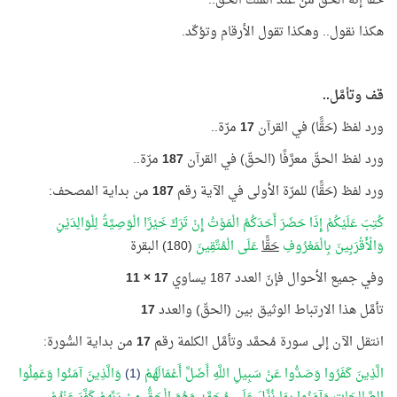
حقًّا إنّه الحقّ من عند الملك الحقّ..
هكذا نقول.. وهكذا تقول الأرقام وتؤكّد.
قف وتأمَّل..
ورد لفظ (حَقًّا) في القرآن
17
مرّة..
ورد لفظ الحقّ معرَّفًا (الحقّ) في القرآن
187
مرّة..
ورد لفظ (حَقًّا) للمرّة الأولى في الآية رقم
187
من بداية المصحف:
كُتِبَ عَلَيْكُمْ إِذَا حَضَرَ أَحَدَكُمُ الْمَوْتُ إِنْ تَرَكَ خَيْرًا الْوَصِيَّةُ لِلْوَالِدَيْنِ
وَالْأَقْرَبِينَ بِالْمَعْرُوفِ
حَقًّا
عَلَى الْمُتَّقِينَ
(180) البقرة
وفي جميع الأحوال فإنّ العدد 187 يساوي
17 × 11
تأمَّل هذا الارتباط الوثيق بين (الحقّ) والعدد
17
انتقل الآن إلى سورة مُحمَّد وتأمَّل الكلمة رقم
17
من بداية السُّورة:
الَّذِينَ كَفَرُوا وَصَدُّوا عَنْ سَبِيلِ اللَّهِ أَضَلَّ أَعْمَالَهُمْ
(1)
وَالَّذِينَ آمَنُوا وَعَمِلُوا