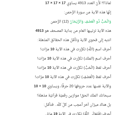
لماذا؟! لأنّ العدد 4913 يساوي
17 × 17 × 17
إنّها هذه الآية من سورة الرَّحمن:
وَالْحَبُّ ذُو الْعَصْفِ وَالرَّيْحَانُ
(12) الرَّحمن
هذه الآية ترتيبها العام من بداية المصحف هو
4913
انتبه إلى فحوى الآية وتأمَّل هذه الحقائق المذهلة:
أحرف اسم (اللَّه) تكرَّرت في هذه الآية
10
مرّات!
أحرف اسم (الملك) تكرَّرت في هذه الآية
10
مرّات!
أحرف لفظ (الْحَبُّ) تكرَّرت في هذه الآية
10
مرّات!
أحرف لفظ (الْعَصْفِ) تكرَّرت في هذه الآية
10
مرّات!
والآية نفسها عدد حروفها 20 حرفًا، ويساوي
10 + 10
سبحانك الملك الحق! موازين رقميّة قرآنيّة مذهلة!
بل هناك ميزان آخر أعجب من كلّ كلّه.. فتأمَّل:
أحرف (فَتَعَالَى اللَّهُ) تكرَّرت في الآية
19
مرّة..