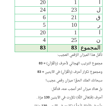
ا
1
20
ل
23
24
ق
21
6
ر
10
5
ا
1
20
ن
25
4
المجموع
83
83
تأمَّل هذا الميزان الرّقمي العجيب:
مجموع الترتيب الهجائي لأحرف (بِالْقُرْآنِ)
=
83
ومجموع تكرار أحرف (بِالْقُرْآنِ) في الآيتين
=
83
سبحانك الملك الحقّ! ميزان رقمي عجيب!
بل هناك ميزان آخر أعجب منه، فتأمَّل:
أحرف (فَتَعَالَى اللَّهُ) تكرَّرت في الآيتين
130
مرّة..