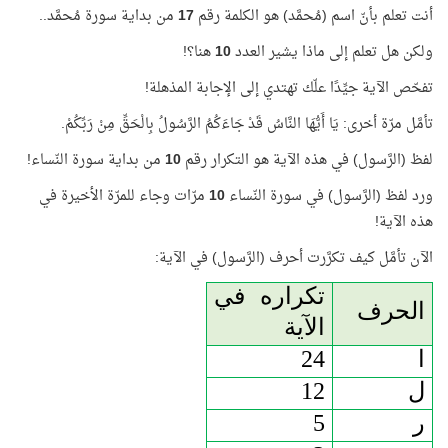
أنت تعلم بأنّ اسم (مُحمَّد) هو الكلمة رقم
17
من بداية سورة مُحمَّد..
ولكن هل تعلم إلى ماذا يشير العدد
10
هنا؟!
تفحّص الآية جيِّدًا علّك تهتدي إلى الإجابة المذهلة!
تأمَّل مرّة أخرى: يَا أَيُّهَا النَّاسُ قَدْ جَاءَكُمُ الرَّسُولُ بِالْحَقِّ مِنْ رَبِّكُمْ.
لفظ (الرَّسول) في هذه الآية هو التكرار رقم
10
من بداية سورة النّساء!
ورد لفظ (الرَّسول) في سورة النّساء
10
مرّات وجاء للمرّة الأخيرة في
هذه الآية!
الآن تأمَّل كيف تكرَّرت أحرف (الرَّسول) في الآية:
تكراره في
الحرف
الآية
ا
24
ل
12
ر
5