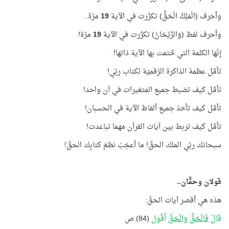
وأحرف (الْمَلِكُ الْحَقُّ) تكرَّرت في الآية
19
مرّة..
وأحرف لفظ (وَالرَّيْحَانُ) تكرَّرت في الآية
19
مرّة!
إنّها الكلمة التي خُتمت بها الآية ذاتها!
تأمَّل عظمة الذاكرة الرّقميّة لكتاب ربّي!
تأمَّل كيف تضبط جميع المتغيرات في آن واحد!
تأمَّل كيف تأخذ جميع ألفاظ الآية في الحسبان!
تأمَّل كيف تربط بين آيات القرآن مهما تباعدت!
سبحانك ربّي الملك الحقّ! ما أعجَبَ نظمَ كتابِك الحقّ!
قولان وحقَّان..
هذه هي أقصر آيات الحقّ:
قَالَ
فَالْحَقُّ
وَالْحَقَّ
أَقُول
(84) ص