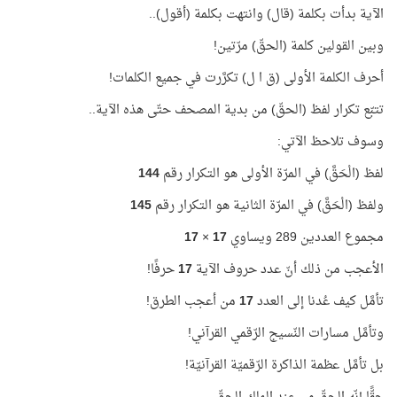
الآية بدأت بكلمة (قال) وانتهت بكلمة (أقول)..
وبين القولين كلمة (الحقّ) مرّتين!
أحرف الكلمة الأولى (ق ا ل) تكرَّرت في جميع الكلمات!
تتبّع تكرار لفظ (الحقّ) من بدية المصحف حتّى هذه الآية..
وسوف تلاحظ الآتي:
لفظ (الْحَقَّ) في المرّة الأولى هو التكرار رقم
144
ولفظ (الْحَقَّ) في المرّة الثانية هو التكرار رقم
145
مجموع العددين 289 ويساوي
17
×
17
الأعجب من ذلك أنّ عدد حروف الآية
17
حرفًا!
تأمَّل كيف عُدنا إلى العدد
17
من أعجب الطرق!
وتأمَّل مسارات النّسيج الرّقمي القرآني!
بل تأمَّل عظمة الذاكرة الرّقميّة القرآنيّة!