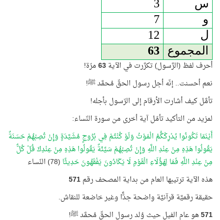
س
3
و
7
ل
12
المجموع
63
أحرف لفظ (الرَّسول) تكرَّرت في الآية
63
مرّة!
نعم أحسنت.. إنّه أجل
رسول الحقّ مُحمَّد ﷺ!
تأمَّل كيف أشارت الأرقام إلى الرّسول بأجله!
لمزيد من التأكيد تأمّل آية أخرى من سورة النّساء:
أَيْنَمَا تَكُونُوا يُدْرِكْكُّمُ الْمَوْتُ وَلَوْ كُنْتُمْ فِي بُرُوجٍ مُشَيَّدَةٍ وَإِنْ تُصِبْهُمْ حَسَنَةٌ
يَقُولُوا هَذِهِ مِنْ عِنْدِ اللَّهِ وَإِنْ تُصِبْهُمْ سَيِّئَةٌ يَقُولُوا هَذِهِ مِنْ عِنْدِكَ قُلْ كُلٌّ
مِنْ عِنْدِ اللَّهِ فَمَا لِهَؤُلَاءِ الْقَوْمِ لَا يَكَادُونَ يَفْقَهُونَ حَدِيثًا
(78) النّساء
هذه الآية ترتيبها العام من بداية المصحف رقم
571
حقيقة رقميَّة قرآنيَّة واضحة جدًَّا وغير خاضعة للنقاش.
571
هو عام الفيل حيث وُلد رسول الحقّ مُحمَّد ﷺ!