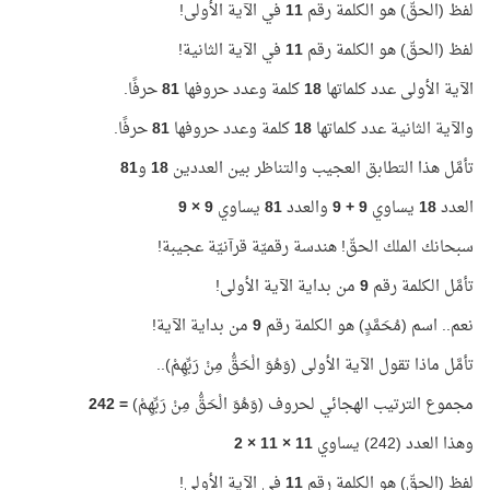
لفظ (الحقّ) هو الكلمة رقم
11
في الآية الأولى!
لفظ (الحقّ) هو الكلمة رقم
11
في الآية الثانية!
الآية الأولى عدد كلماتها
18
كلمة وعدد حروفها
81
حرفًا.
والآية الثانية عدد كلماتها
18
كلمة وعدد حروفها
81
حرفًا.
تأمَّل هذا التطابق العجيب والتناظر بين العددين
18
و
81
العدد
18
يساوي
9 +
9
والعدد
81
يساوي
9 ×
9
سبحانك الملك الحقّ! هندسة رقميّة قرآنيّة عجيبة!
تأمَّل الكلمة رقم
9
من بداية الآية الأولى!
نعم.. اسم (مُحَمَّدٍ) هو الكلمة رقم
9
من بداية الآية!
تأمَّل ماذا تقول الآية الأولى (وَهُوَ الْحَقُّ مِنْ رَبِّهِمْ)..
مجموع الترتيب الهجائي لحروف (وَهُوَ الْحَقُّ مِنْ رَبِّهِمْ)
=
242
وهذا العدد (242) يساوي
11 × 11 × 2
لفظ (الحقّ) هو الكلمة رقم
11
في الآية الأولى!