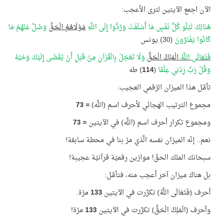
الآن اجمع الآيتين لترى الأعجب:
هُنَالِكَ تَبْلُو كُلُّ نَفْسٍ مَا أَسْلَفَتْ وَرُدُّوا إِلَى اللَّهِ
مَوْلَاهُمُ الْحَقِّ
وَضَلَّ عَنْهُمْ مَا
كَانُوا يَفْتَرُونَ
(30) يونس
فَتَعَالَى اللَّهُ
الْمَلِكُ الْحَقُّ
وَلَا تَعْجَلْ بِالْقُرْآنِ مِنْ قَبْلِ أَنْ يُقْضَى إِلَيْكَ وَحْيُهُ
وَقُلْ رَبِّ زِدْنِي عِلْمًا
(
114
) طه
تأمَّل هذا الميزان الرّقمي العجيب:
مجموع الترتيب الهجائي لأحرف اسم (اللَّه)
=
73
ومجموع تكرار أحرف اسم (اللَّه) في الآيتين
=
73
نعم.. إنّه الميزان نفسه الَّذي مرّ بنا في محطة سابقة!
سبحانك الملك الحقّ! موازين رقميّة قرآنيّة عجيبة!
بل هناك ميزان آخر أعجب منه، فتأمَّل:
أحرف (فَتَعَالَى اللَّهُ) تكرَّرت في الآيتين
133
مرّة.
وأحرف (الْمَلِكُ الْحَقُّ) تكرَّرت في الآيتين
133
مرّة!