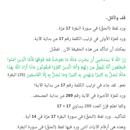
قف وتأمَّل..
ورد لفظ (الحقّ) في سورة البقرة
17
مرّة..
ورد
للمرّة الأولى في ترتيب الكلمة رقم
17
من بداية الآية..
يمكنك أن تتأكّد من هذه الحقيقة الآن.. تفضَّل:
إِنَّ اللَّهَ لَا يَسْتَحْيِي أَنْ يَضْرِبَ مَثَلًا مَا بَعُوضَةً فَمَا فَوْقَهَا فَأَمَّا الَّذِينَ آمَنُوا
فَيَعْلَمُونَ أَنَّهُ
الْحَقُّ
مِنْ رَبِّهِمْ وَأَمَّا الَّذِينَ كَفَرُوا فَيَقُولُونَ مَاذَا أَرَادَ اللَّهُ بِهَذَا
مَثَلًا يُضِلُّ بِهِ كَثِيرًا وَيَهْدِي بِهِ كَثِيرًا وَمَا يُضِلُّ بِهِ إِلَّا الْفَاسِقِينَ
(26) البقرة
نعم.. لقد جاء في ترتيب الكلمة رقم
17
من بداية الآية!
ورد للمرّة الأخيرة في الآية رقم
289
من بداية المصحف..
وكما تعلم فإنّ العدد 289 يساوي
17
×
17
للتأكيد.. ورد لفظ (الحقّ) في سورة البقرة
17
مرّة في
14
آية..
وهذه هي أرقام الآيات التي ورد فيها لفظ (الحقّ) في سورة البقرة: