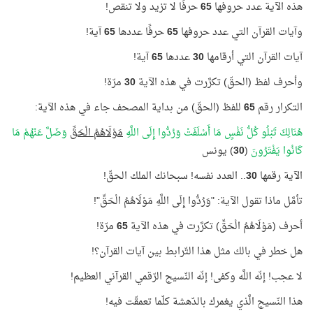
هذه الآية عدد حروفها
65
حرفًا لا تزيد ولا تنقص!
وآيات القرآن التي عدد حروفها
65
حرفًا عددها
65
آية!
آيات القرآن التي أرقامها
30
عددها
65
آية!
وأحرف لفظ (الحقّ) تكرَّرت في هذه الآية
30
مرّة!
التكرار رقم
65
للفظ (الحقّ) من بداية المصحف جاء في هذه الآية:
هُنَالِكَ تَبْلُو كُلُّ نَفْسٍ مَا أَسْلَفَتْ وَرُدُّوا إِلَى اللَّهِ
مَوْلَاهُمُ الْحَقِّ
وَضَلَّ عَنْهُمْ مَا
كَانُوا يَفْتَرُونَ
(
30
) يونس
الآية رقمها
30
.. العدد نفسه! سبحانك الملك الحقّ!
تأمَّل ماذا تقول الآية: "وَرُدُّوا إِلَى اللَّهِ مَوْلَاهُمُ الْحَقِّ"!
أحرف (مَوْلَاهُمُ الْحَقِّ) تكرَّرت في هذه الآية
65
مرّة!
هل خطر في بالك مثل هذا التّرابط بين آيات القرآن؟!
لا عجب! إنّه اللَّه وكفى! إنّه النّسيج الرّقمي القرآني العظيم!
هذا النّسيج الَّذي يغمرك بالدّهشة كلّما تعمقّت فيه!