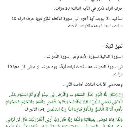
حرف الراء تكرّر في الآية الثالثة 10 مرّات.
للتأكيد.. لا يوجد آية أخرى في سورة الأنعام تكرّر فيها حرف الراء 10
مرّات باستثناء هذه الآيات الثلاث.
تمهّل قليلًا..
السورة التالية لسورة الأنعام هي سورة الأعراف..
في سورة الأعراف هناك ثلاث آيات أيضًا ورد حرف الراء في كل منها 10
مرّات..
وهذه هي الآيات الثلاث أمامك الآن..
إِنَّ رَبَّكُمُ اللَّهُ الَّذِي خَلَقَ السَّمَاوَاتِ وَالْأَرْضَ فِي سِتَّةِ أَيَّامٍ ثُمَّ اسْتَوَى عَلَى
الْعَرْشِ يُغْشِي اللَّيْلَ النَّهَارَ يَطْلُبُهُ حَثِيثًا وَالشَّمْسَ وَالْقَمَرَ وَالنُّجُومَ مُسَخَّرَاتٍ
بِأَمْرِهِ أَلَا لَهُ الْخَلْقُ وَالْأَمْرُ تَبَارَكَ اللَّهُ رَبُّ الْعَالَمِينَ
(54) الأعراف
وَلَمَّا جَاءَ مُوسَى لِمِيقَاتِنَا وَكَلَّمَهُ رَبُّهُ قَالَ رَبِّ أَرِنِي أَنْظُرْ إِلَيْكَ قَالَ لَنْ تَرَانِي