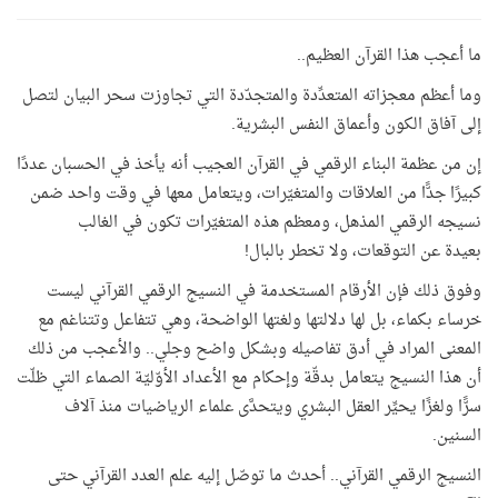
ما أعجب هذا القرآن العظيم..
وما أعظم معجزاته المتعدِّدة والمتجدّدة التي تجاوزت سحر البيان لتصل
إلى آفاق الكون وأعماق النفس البشرية.
إن من عظمة البناء الرقمي في القرآن العجيب أنه يأخذ في الحسبان عددًا
كبيرًا جدًّا من العلاقات والمتغيّرات، ويتعامل معها في وقت واحد ضمن
نسيجه الرقمي المذهل، ومعظم هذه المتغيّرات تكون في الغالب
بعيدة عن التوقعات، ولا تخطر بالبال
!
وفوق ذلك فإن الأرقام المستخدمة في النسيج الرقمي القرآني ليست
خرساء بكماء، بل لها دلالتها ولغتها الواضحة، وهي تتفاعل وتتناغم مع
المعنى المراد في أدق تفاصيله وبشكل واضح وجلي.. والأعجب من ذلك
أن هذا النسيج يتعامل بدقّة وإحكام مع الأعداد الأوّليّة الصماء التي ظلّت
سرًّا ولغزًا يحيِّر العقل البشري ويتحدَّى علماء الرياضيات منذ آلاف
السنين.
النسيج الرقمي القرآني.. أحدث ما توصّل إليه علم العدد القرآني حتى