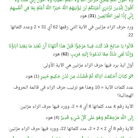
وَلَا أَقُولُ لَكُمْ عِنْدِي خَزَائِنُ اللَّهِ وَلَا أَعْلَمُ الْغَيْبَ وَلَا أَقُولُ إِنِّي مَلَكٌ وَلَا
أَقُولُ لِلَّذِينَ تَزْدَرِي أَعْيُنُكُمْ لَنْ يُؤْتِيَهُمُ اللَّهُ خَيْرًا اللَّهُ أَعْلَمُ بِمَا فِي أَنْفُسِهِمْ
إِنِّي إِذًا لَمِنَ الظَّالِمِينَ
(
31
) هود
ورد حرف الراء مرّتين في الآية التي رقمها 62 أي 31 × 2 وعدد كلماتها
22:
قَالُوا يَا صَالِحُ قَدْ كُنْتَ فِينَا مَرْجُوًّا قَبْلَ هَذَا أَتَنْهَانَا أَنْ نَّعْبُدَ مَا يَعْبُدُ آبَاؤُنَا
وَإِنَّنَا لَفِي شَكٍّ مِمَّا تَدْعُونَا إِلَيْهِ مُرِيبٍ
(
62
) هود
أوّل آية يرد فيها حرف الراء مرّتين هي الآية الأولى:
الر
كِتَابٌ أُحْكِمَتْ آيَاتُهُ ثُمَّ فُصِّلَتْ مِنْ لَدُنْ حَكِيمٍ خَبِيرٍ
(1) هود
عدد كلمات الآية = 10 وهذا هو ترتيب حرف الراء في قائمة الحروف
الهجائية!
الآية رقم 4 عدد كلماتها 8 أي 4 × 2، وورد فيها حرف الراء مرّتين:
إِلَى اللَّهِ مَرْجِعُكُمْ وَهُوَ عَلَى كُلِّ شَيْءٍ قَدِيرٌ
(4) هود
الآية رقم 8 أي 2 × 2 × 2، عدد كلماتها 22، وورد فيها حرف الراء مرّتين: