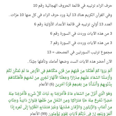
حرف الراء ترتيبه في قائمة الحروف الهجائية رقم 10
وفي القرآن الكريم هناك 13 آية ورد حرف الراء في كل منها 10 مرّات..
العدد 13 أوّليّ ترتيبه في قائمة الأعداد الأوّليّة رقم 6
3 من هذه الآيات وردت في السورة رقم 6
3 من هذه الآيات وردت في السورة رقم 7
مجموع ترتيب السورتين في المصحف = 13
الآن أحضر هذه الآيات الست وضعها أمامك وتأمّلها جيِّدًا..
أَلَمْ يَرَوْا كَمْ أَهْلَكْنَا مِنْ قَبْلِهِمْ مِنْ قَرْنٍ مَكَّنَّاهُمْ فِي الْأَرْضِ مَا لَمْ نُمَكِّنْ لَكُمْ
وَأَرْسَلْنَا السَّمَاءَ عَلَيْهِمْ مِدْرَارًا وَجَعَلْنَا الْأَنْهَارَ تَجْرِي مِنْ تَحْتِهِمْ فَأَهْلَكْنَاهُمْ
بِذُنُوبِهِمْ وَأَنْشَأْنَا مِنْ بَعْدِهِمْ قَرْنًا آخَرِينَ
(6) الأنعام
وَهُوَ الَّذِي أَنْزَلَ مِنَ السَّمَاءِ مَاءً فَأَخْرَجْنَا بِهِ نَبَاتَ كُلِّ شَيْءٍ فَأَخْرَجْنَا مِنْهُ
خَضِرًا نُخْرِجُ مِنْهُ حَبًّا مُتَرَاكِبًا وَمِنَ النَّخْلِ مِنْ طَلْعِهَا قِنْوَانٌ دَانِيَةٌ وَجَنَّاتٍ
مِنْ أَعْنَابٍ وَالزَّيْتُونَ وَالرُّمَّانَ مُشْتَبِهًا وَغَيْرَ مُتَشَابِهٍ انْظُرُوا إِلَى ثَمَرِهِ إِذَا
أَثْمَرَ وَيَنْعِهِ إِنَّ فِي ذَلِكُمْ لَآيَاتٍ لِقَوْمٍ يُؤْمِنُونَ
(99) الأنعام