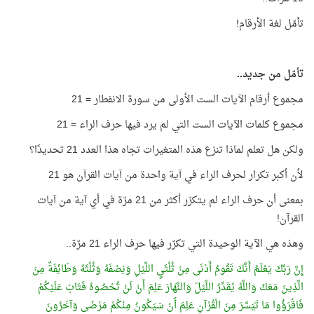
تأمّل لغة الأرقام!
تأمّل من جديد..
مجموع أرقام الآيات الست الأولى من سورة الانفطار = 21
مجموع كلمات الآيات الست التي لم يرد فيها حرف الراء = 21
ولكن هل تعلم لماذا تنزع هذه المتغيرات تجاه هذا العدد 21 تحديدًا؟
لأن أكبر تكرار لحرف الراء في آية واحدة من آيات القرآن هو 21
بمعنى أن حرف الراء لم يتكرّر أكثر من 21 مرّة في أي آية من آيات
القرآن!
وهذه هي الآية الوحيدة التي تكرّر فيها حرف الراء 21 مرّة..
إِنَّ رَبَّكَ يَعْلَمُ أَنَّكَ تَقُومُ أَدْنَى مِنْ ثُلُثَيِ اللَّيْلِ وَنِصْفَهُ وَثُلُثَهُ وَطَائِفَةٌ مِنَ
الَّذِينَ مَعَكَ وَاللَّهُ يُقَدِّرُ اللَّيْلَ وَالنَّهَارَ عَلِمَ أَنْ لَنْ تُحْصُوهُ فَتَابَ عَلَيْكُمْ
فَاقْرَؤُوا مَا تَيَسَّرَ مِنَ الْقُرْآنِ عَلِمَ أَنْ سَيَكُونُ مِنْكُمْ مَرْضَى وَآخَرُونَ