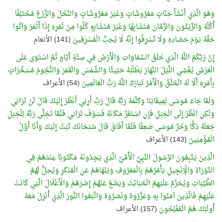
وَهُوَ الَّذِي أَنْشَأَ جَنَّاتٍ مَعْرُوشَاتٍ وَغَيْرَ مَعْرُوشَاتٍ وَالنَّخْلَ وَالزَّرْعَ مُخْتَلِفًا
أُكُلُهُ وَالزَّيْتُونَ وَالرُّمَّانَ مُتَشَابِهًا وَغَيْرَ مُتَشَابِهٍ كُلُوا مِنْ ثَمَرِهِ إِذَا أَثْمَرَ وَآتُوا
حَقَّهُ يَوْمَ حَصَادِهِ وَلَا تُسْرِفُوا إِنَّهُ لَا يُحِبُّ الْمُسْرِفِينَ
(141) الأنعام
إِنَّ رَبَّكُمُ اللَّهُ الَّذِي خَلَقَ السَّمَاوَاتِ وَالْأَرْضَ فِي سِتَّةِ أَيَّامٍ ثُمَّ اسْتَوَى عَلَى
الْعَرْشِ يُغْشِي اللَّيْلَ النَّهَارَ يَطْلُبُهُ حَثِيثًا وَالشَّمْسَ وَالْقَمَرَ وَالنُّجُومَ مُسَخَّرَاتٍ
بِأَمْرِهِ أَلَا لَهُ الْخَلْقُ وَالْأَمْرُ تَبَارَكَ اللَّهُ رَبُّ الْعَالَمِينَ
(54) الأعراف
وَلَمَّا جَاءَ مُوسَى لِمِيقَاتِنَا وَكَلَّمَهُ رَبُّهُ قَالَ رَبِّ أَرِنِي أَنْظُرْ إِلَيْكَ قَالَ لَنْ تَرَانِي
وَلَكِنِ انْظُرْ إِلَى الْجَبَلِ فَإِنِ اسْتَقَرَّ مَكَانَهُ فَسَوْفَ تَرَانِي فَلَمَّا تَجَلَّى رَبُّهُ لِلْجَبَلِ
جَعَلَهُ دَكًّا وَخَرَّ مُوسَى صَعِقًا فَلَمَّا أَفَاقَ قَالَ سُبْحَانَكَ تُبْتُ إِلَيْكَ وَأَنَا أَوَّلُ
الْمُؤْمِنِينَ
(143) الأعراف
الَّذِينَ يَتَّبِعُونَ الرَّسُولَ النَّبِيَّ الْأُمِّيَّ الَّذِي يَجِدُونَهُ مَكْتُوبًا عِنْدَهُمْ فِي
التَّوْرَاةِ وَالْإِنْجِيلِ يَأْمُرُهُمْ بِالْمَعْرُوفِ وَيَنْهَاهُمْ عَنِ الْمُنْكَرِ وَيُحِلُّ لَهُمُ
الطَّيِّبَاتِ وَيُحَرِّمُ عَلَيْهِمُ الْخَبَائِثَ وَيَضَعُ عَنْهُمْ إِصْرَهُمْ وَالْأَغْلَالَ الَّتِي كَانَتْ
عَلَيْهِمْ فَالَّذِينَ آمَنُوا بِهِ وَعَزَّرُوهُ وَنَصَرُوهُ وَاتَّبَعُوا النُّورَ الَّذِي أُنْزِلَ مَعَهُ
أُولَئِكَ هُمُ الْمُفْلِحُونَ
(157) الأعراف