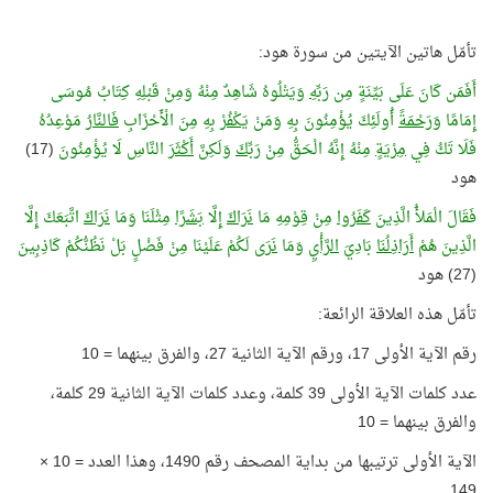
تأمّل هاتين الآيتين من سورة هود:
أَفَمَن كَانَ عَلَى بَيِّنَةٍ مِن
رَبِّهِ
وَيَتْلُوهُ شَاهِدٌ مِنْهُ وَمِنْ قَبْلِهِ كِتَابُ مُوسَى
إِمَامًا
وَرَحْمَةً
أُولَئِكَ يُؤْمِنُونَ بِهِ وَمَنْ
يَكْفُرْ
بِهِ مِنَ الْأَحْزَابِ
فَالنَّارُ
مَوْعِدُهُ
فَلَا تَكُ فِي
مِرْيَةٍ
مِنْهُ إِنَّهُ الْحَقُّ مِنْ
رَبِّكَ
وَلَكِنَّ
أَكْثَرَ
النَّاسِ لَا يُؤْمِنُونَ
(17)
هود
فَقَالَ الْمَلأُ الَّذِينَ
كَفَرُوا
مِنْ قِوْمِهِ مَا
نَرَاكَ
إِلَّا
بَشَرًا
مِثْلَنَا وَمَا
نَرَاكَ
اتَّبَعَكَ إِلَّا
الَّذِينَ هُمْ
أَرَاذِلُنَا
بَادِيَ
الرَّأْيِ
وَمَا
نَرَى
لَكُمْ عَلَيْنَا مِنْ فَضْلٍ بَلْ نَظُنُّكُمْ كَاذِبِينَ
(27) هود
تأمّل هذه العلاقة الرائعة:
رقم الآية الأولى 17، ورقم الآية الثانية 27، والفرق بينهما = 10
عدد كلمات الآية الأولى 39 كلمة، وعدد كلمات الآية الثانية 29 كلمة،
والفرق بينهما = 10
الآية الأولى ترتيبها من بداية المصحف رقم 1490، وهذا العدد = 10 ×
149