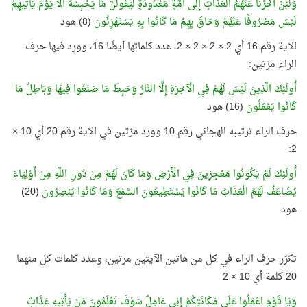
وَلَئِنْ أَخَّرْنَا عَنْهُمُ الْعَذَابَ إِلَى أُمَّةٍ مَعْدُودَةٍ لَيَقُولُنَّ مَا يَحْبِسُهُ أَلَا يَوْمَ يَأْتِيهِمْ
لَيْسَ مَصْرُوفًا عَنْهُمْ وَحَاقَ بِهِمْ مَا كَانُوا بِهِ يَسْتَهْزِئُونَ
(8) هود
الآية رقم 16 أي 2 × 2 × 2 × 2، عدد كلماتها أيضًا 16، وورد فيها حرف
الراء مرّتين:
أُولَئِكَ الَّذِينَ لَيْسَ لَهُمْ فِي الْآخِرَةِ إِلَّا النَّارُ وَحَبِطَ مَا صَنَعُوا فِيهَا وَبَاطِلٌ مَا
كَانُوا يَعْمَلُونَ
(16) هود
حرف الراء ترتيبه الهجائي رقم 10 وورد مرّتين في الآية رقم 20 أي 10 ×
2:
أُولَئِكَ لَمْ يَكُونُوا مُعْجِزِينَ فِي الْأَرْضِ وَمَا كَانَ لَهُمْ مِنْ دُونِ اللَّهِ مِنْ أَوْلِيَاءَ
يُضَاعَفُ لَهُمُ الْعَذَابُ مَا كَانُوا يَسْتَطِيعُونَ السَّمْعَ وَمَا كَانُوا يُبْصِرُونَ
(20)
هود
تكرّر حرف الراء في كل من هاتين الآيتين مرتين، وعدد كلمات كل منهما
20 كلمة أي 10 × 2
وَيَا قَوْمِ اعْمَلُوا عَلَى مَكَانَتِكُمْ إِنِي عَامِلٌ سَوْفَ تَعْلَمُونَ مَنْ يَأْتِيهِ عَذَابٌ