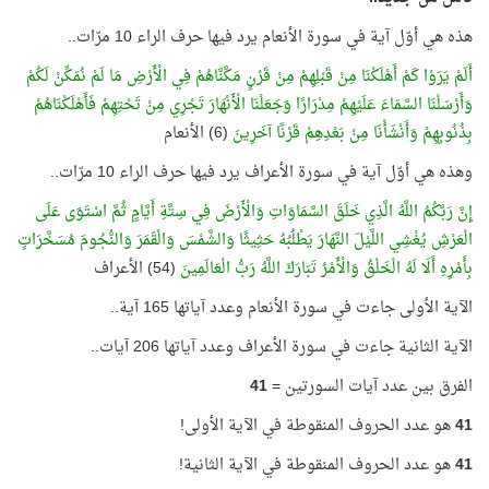
هذه هي أوّل آية في سورة الأنعام يرد فيها حرف الراء 10 مرّات..
أَلَمْ يَرَوْا كَمْ أَهْلَكْنَا مِنْ قَبْلِهِمْ مِنْ قَرْنٍ مَكَّنَّاهُمْ فِي الْأَرْضِ مَا لَمْ نُمَكِّنْ لَكُمْ
وَأَرْسَلْنَا السَّمَاءَ عَلَيْهِمْ مِدْرَارًا وَجَعَلْنَا الْأَنْهَارَ تَجْرِي مِنْ تَحْتِهِمْ فَأَهْلَكْنَاهُمْ
بِذُنُوبِهِمْ وَأَنْشَأْنَا مِنْ بَعْدِهِمْ قَرْنًا آخَرِينَ
(6) الأنعام
وهذه هي أوّل آية في سورة الأعراف يرد فيها حرف الراء 10 مرّات..
إِنَّ رَبَّكُمُ اللَّهُ الَّذِي خَلَقَ السَّمَاوَاتِ وَالْأَرْضَ فِي سِتَّةِ أَيَّامٍ ثُمَّ اسْتَوَى عَلَى
الْعَرْشِ يُغْشِي اللَّيْلَ النَّهَارَ يَطْلُبُهُ حَثِيثًا وَالشَّمْسَ وَالْقَمَرَ وَالنُّجُومَ مُسَخَّرَاتٍ
بِأَمْرِهِ أَلَا لَهُ الْخَلْقُ وَالْأَمْرُ تَبَارَكَ اللَّهُ رَبُّ الْعَالَمِينَ
(54) الأعراف
الآية الأولى جاءت في سورة الأنعام وعدد آياتها 165 آية..
الآية الثانية جاءت في سورة الأعراف وعدد آياتها 206 آيات..
الفرق بين عدد آيات السورتين =
41
41
هو عدد الحروف المنقوطة في الآية الأولى!
41
هو عدد الحروف المنقوطة في الآية الثانية!