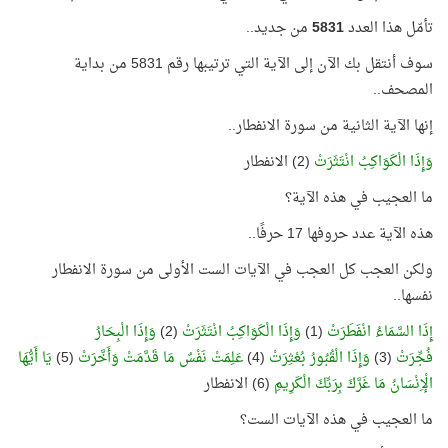
تأمّل هذا العدد
5831
من جديد..
سوف أنتقل بك الآن إلى الآية التي ترتيبها رقم 5831 من بداية
المصحف..
إنها الآية الثانية من سورة الانفطار..
وَإِذَا الْكَوَاكِبُ انْتَثَرَتْ
(2) الانفطار
ما العجيب في هذه الآية؟
هذه الآية عدد حروفها 17 حرفًا..
ولكن العجب كل العجب في الآيات الست الأولى من سورة الانفطار
نفسها..
إِذَا السَّمَاءُ انْفَطَرَتْ
(1)
وَإِذَا الْكَوَاكِبُ انْتَثَرَتْ
(2)
وَإِذَا الْبِحَارُ
فُجِّرَتْ
(3)
وَإِذَا الْقُبُورُ بُعْثِرَتْ
(4)
عَلِمَتْ نَفْسٌ مَا قَدَّمَتْ وَأَخَّرَتْ
(5)
يَا أَيُّهَا
الْإِنْسَانُ مَا غَرَّكَ بِرَبِّكَ الْكَرِيمِ
(6) الانفطار
ما العجيب في هذه الآيات الست؟