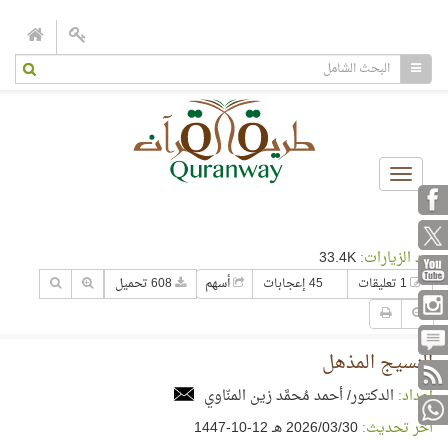
Toggle
navigation
عدد الزيارات:
33.4K
1 تعليقات
45 إعجابات
أسهم
608 تحميل
النسيج المذهل
إعداد:
الدكتور/ أحمد مُحمَّد زين المنّاوي
آخر تحديث:
30‏/03‏/2026 هـ 12-10-1447