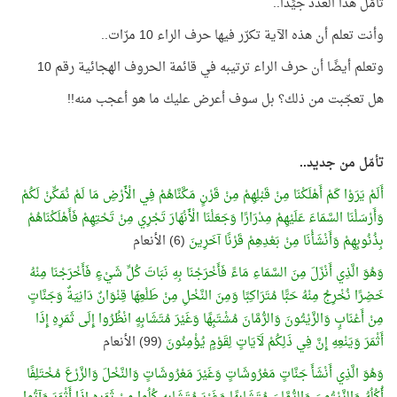
تأمّل هذا العدد جيِّدًا..
وأنت تعلم أن هذه الآية تكرّر فيها حرف الراء 10 مرّات..
وتعلم أيضًا أن حرف الراء ترتيبه في قائمة الحروف الهجائية رقم 10
هل تعجّبت من ذلك؟ بل سوف أعرض عليك ما هو أعجب منه!!
تأمّل من جديد..
أَلَمْ يَرَوْا كَمْ أَهْلَكْنَا مِنْ قَبْلِهِمْ مِنْ قَرْنٍ مَكَّنَّاهُمْ فِي الْأَرْضِ مَا لَمْ نُمَكِّنْ لَكُمْ
وَأَرْسَلْنَا السَّمَاءَ عَلَيْهِمْ مِدْرَارًا وَجَعَلْنَا الْأَنْهَارَ تَجْرِي مِنْ تَحْتِهِمْ فَأَهْلَكْنَاهُمْ
بِذُنُوبِهِمْ وَأَنْشَأْنَا مِنْ بَعْدِهِمْ قَرْنًا آخَرِينَ
(6) الأنعام
وَهُوَ الَّذِي أَنْزَلَ مِنَ السَّمَاءِ مَاءً فَأَخْرَجْنَا بِهِ نَبَاتَ كُلِّ شَيْءٍ فَأَخْرَجْنَا مِنْهُ
خَضِرًا نُخْرِجُ مِنْهُ حَبًّا مُتَرَاكِبًا وَمِنَ النَّخْلِ مِنْ طَلْعِهَا قِنْوَانٌ دَانِيَةٌ وَجَنَّاتٍ
مِنْ أَعْنَابٍ وَالزَّيْتُونَ وَالرُّمَّانَ مُشْتَبِهًا وَغَيْرَ مُتَشَابِهٍ انْظُرُوا إِلَى ثَمَرِهِ إِذَا
أَثْمَرَ وَيَنْعِهِ إِنَّ فِي ذَلِكُمْ لَآيَاتٍ لِقَوْمٍ يُؤْمِنُونَ
(99) الأنعام
وَهُوَ الَّذِي أَنْشَأَ جَنَّاتٍ مَعْرُوشَاتٍ وَغَيْرَ مَعْرُوشَاتٍ وَالنَّخْلَ وَالزَّرْعَ مُخْتَلِفًا