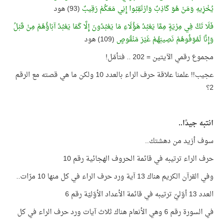
يُخْزِيهِ وَمَنْ هُوَ كَاذِبٌ وَارْتَقِبُوا إِنِي مَعَكُمْ رَقِيبٌ
(93) هود
فَلَا تَكُ فِي مِرْيَةٍ مِمَّا يَعْبُدُ هَؤُلَاءِ مَا يَعْبُدُونَ إِلَّا كَمَا يَعْبُدُ آبَاؤُهُمْ مِنْ قَبْلُ
وَإِنَّا لَمُوَفُوهُمْ نَصِيبَهُمْ غَيْرَ مَنْقُوصٍ
(109) هود
مجموع رقمي الآيتين = 202 .. فتأمّل!
عجيب!! علمنا علاقة حرف الراء بالعدد 10 ولكن ما هي قصته مع الرقم
2؟
انتبه جيدًا..
سوف أزيد من دهشتك..
حرف الراء ترتيبه في قائمة الحروف الهجائية رقم 10
وفي القرآن الكريم هناك 13 آية ورد حرف الراء في كل منها 10 مرّات..
العدد 13 أوّليّ ترتيبه في قائمة الأعداد الأوّليّة رقم 6
في السورة رقم 6 وهي الأنعام هناك ثلاث آيات ورد حرف الراء في كل