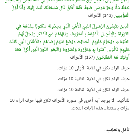
وَلَكِنِ انْظُرْ إِلَى الْجَبَلِ فَإِنِ اسْتَقَرَّ مَكَانَهُ فَسَوْفَ تَرَانِي فَلَمَّا تَجَلَّى رَبُّهُ لِلْجَبَلِ
جَعَلَهُ دَكًّا وَخَرَّ مُوسَى صَعِقًا فَلَمَّا أَفَاقَ قَالَ سُبْحَانَكَ تُبْتُ إِلَيْكَ وَأَنَا أَوَّلُ
الْمُؤْمِنِينَ
(143) الأعراف
الَّذِينَ يَتَّبِعُونَ الرَّسُولَ النَّبِيَّ الْأُمِّيَّ الَّذِي يَجِدُونَهُ مَكْتُوبًا عِنْدَهُمْ فِي
التَّوْرَاةِ وَالْإِنْجِيلِ يَأْمُرُهُمْ بِالْمَعْرُوفِ وَيَنْهَاهُمْ عَنِ الْمُنْكَرِ وَيُحِلُّ لَهُمُ
الطَّيِّبَاتِ وَيُحَرِّمُ عَلَيْهِمُ الْخَبَائِثَ وَيَضَعُ عَنْهُمْ إِصْرَهُمْ وَالْأَغْلَالَ الَّتِي كَانَتْ
عَلَيْهِمْ فَالَّذِينَ آمَنُوا بِهِ وَعَزَّرُوهُ وَنَصَرُوهُ وَاتَّبَعُوا النُّورَ الَّذِي أُنْزِلَ مَعَهُ
أُولَئِكَ هُمُ الْمُفْلِحُونَ
(157) الأعراف
حرف الراء تكرّر في الآية الأولى 10 مرّات.
حرف الراء تكرّر في الآية الثانية 10 مرّات.
حرف الراء تكرّر في الآية الثالثة 10 مرّات.
للتأكيد.. لا يوجد آية أخرى في سورة الأعراف تكرّر فيها حرف الراء 10
مرّات باستثناء هذه الآيات الثلاث.
تأمّل وتعجّب..