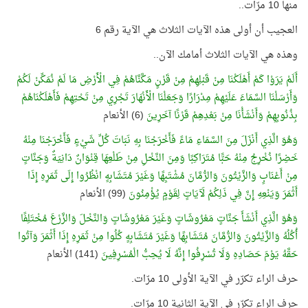
منها 10 مرّات..
العجيب أن أولى هذه الآيات الثلاث هي الآية رقم 6
وهذه هي الآيات الثلاث أمامك الآن..
أَلَمْ يَرَوْا كَمْ أَهْلَكْنَا مِنْ قَبْلِهِمْ مِنْ قَرْنٍ مَكَّنَّاهُمْ فِي الْأَرْضِ مَا لَمْ نُمَكِّنْ لَكُمْ
وَأَرْسَلْنَا السَّمَاءَ عَلَيْهِمْ مِدْرَارًا وَجَعَلْنَا الْأَنْهَارَ تَجْرِي مِنْ تَحْتِهِمْ فَأَهْلَكْنَاهُمْ
بِذُنُوبِهِمْ وَأَنْشَأْنَا مِنْ بَعْدِهِمْ قَرْنًا آخَرِينَ
(6) الأنعام
وَهُوَ الَّذِي أَنْزَلَ مِنَ السَّمَاءِ مَاءً فَأَخْرَجْنَا بِهِ نَبَاتَ كُلِّ شَيْءٍ فَأَخْرَجْنَا مِنْهُ
خَضِرًا نُخْرِجُ مِنْهُ حَبًّا مُتَرَاكِبًا وَمِنَ النَّخْلِ مِنْ طَلْعِهَا قِنْوَانٌ دَانِيَةٌ وَجَنَّاتٍ
مِنْ أَعْنَابٍ وَالزَّيْتُونَ وَالرُّمَّانَ مُشْتَبِهًا وَغَيْرَ مُتَشَابِهٍ انْظُرُوا إِلَى ثَمَرِهِ إِذَا
أَثْمَرَ وَيَنْعِهِ إِنَّ فِي ذَلِكُمْ لَآيَاتٍ لِقَوْمٍ يُؤْمِنُونَ
(99) الأنعام
وَهُوَ الَّذِي أَنْشَأَ جَنَّاتٍ مَعْرُوشَاتٍ وَغَيْرَ مَعْرُوشَاتٍ وَالنَّخْلَ وَالزَّرْعَ مُخْتَلِفًا
أُكُلُهُ وَالزَّيْتُونَ وَالرُّمَّانَ مُتَشَابِهًا وَغَيْرَ مُتَشَابِهٍ كُلُوا مِنْ ثَمَرِهِ إِذَا أَثْمَرَ وَآتُوا
حَقَّهُ يَوْمَ حَصَادِهِ وَلَا تُسْرِفُوا إِنَّهُ لَا يُحِبُّ الْمُسْرِفِينَ
(141) الأنعام
حرف الراء تكرّر في الآية الأولى 10 مرّات.
حرف الراء تكرّر في الآية الثانية 10 مرّات.