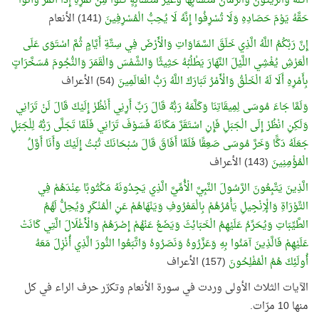
أُكُلُهُ وَالزَّيْتُونَ وَالرُّمَّانَ مُتَشَابِهًا وَغَيْرَ مُتَشَابِهٍ كُلُوا مِنْ ثَمَرِهِ إِذَا أَثْمَرَ وَآتُوا
حَقَّهُ يَوْمَ حَصَادِهِ وَلَا تُسْرِفُوا إِنَّهُ لَا يُحِبُّ الْمُسْرِفِينَ
(141) الأنعام
إِنَّ رَبَّكُمُ اللَّهُ الَّذِي خَلَقَ السَّمَاوَاتِ وَالْأَرْضَ فِي سِتَّةِ أَيَّامٍ ثُمَّ اسْتَوَى عَلَى
الْعَرْشِ يُغْشِي اللَّيْلَ النَّهَارَ يَطْلُبُهُ حَثِيثًا وَالشَّمْسَ وَالْقَمَرَ وَالنُّجُومَ مُسَخَّرَاتٍ
بِأَمْرِهِ أَلَا لَهُ الْخَلْقُ وَالْأَمْرُ تَبَارَكَ اللَّهُ رَبُّ الْعَالَمِينَ
(54) الأعراف
وَلَمَّا جَاءَ مُوسَى لِمِيقَاتِنَا وَكَلَّمَهُ رَبُّهُ قَالَ رَبِّ أَرِنِي أَنْظُرْ إِلَيْكَ قَالَ لَنْ تَرَانِي
وَلَكِنِ انْظُرْ إِلَى الْجَبَلِ فَإِنِ اسْتَقَرَّ مَكَانَهُ فَسَوْفَ تَرَانِي فَلَمَّا تَجَلَّى رَبُّهُ لِلْجَبَلِ
جَعَلَهُ دَكًّا وَخَرَّ مُوسَى صَعِقًا فَلَمَّا أَفَاقَ قَالَ سُبْحَانَكَ تُبْتُ إِلَيْكَ وَأَنَا أَوَّلُ
الْمُؤْمِنِينَ
(143) الأعراف
الَّذِينَ يَتَّبِعُونَ الرَّسُولَ النَّبِيَّ الْأُمِّيَّ الَّذِي يَجِدُونَهُ مَكْتُوبًا عِنْدَهُمْ فِي
التَّوْرَاةِ وَالْإِنْجِيلِ يَأْمُرُهُمْ بِالْمَعْرُوفِ وَيَنْهَاهُمْ عَنِ الْمُنْكَرِ وَيُحِلُّ لَهُمُ
الطَّيِّبَاتِ وَيُحَرِّمُ عَلَيْهِمُ الْخَبَائِثَ وَيَضَعُ عَنْهُمْ إِصْرَهُمْ وَالْأَغْلَالَ الَّتِي كَانَتْ
عَلَيْهِمْ فَالَّذِينَ آمَنُوا بِهِ وَعَزَّرُوهُ وَنَصَرُوهُ وَاتَّبَعُوا النُّورَ الَّذِي أُنْزِلَ مَعَهُ
أُولَئِكَ هُمُ الْمُفْلِحُونَ
(157) الأعراف
الآيات الثلاث الأولى وردت في سورة الأنعام وتكرّر حرف الراء في كل
منها 10 مرّات.