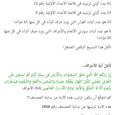
41 عدد أوّليّ ترتيبه في قائمة الأعداد الأوّليّة رقم 13
13 عدد أوّليّ ترتيبه في قائمة الأعداد الأوّليّة رقم 6
13 هو عدد آيات القرآن التي ورد حرف الراء في كل منها 10 مرّات!
6 هو عدد آيات سورتي الأنعام والأعراف التي ورد حرف الراء في كل منها
10 مرّات!
تأمّل هذا النسيج الرقمي المذهل!
تأمّل آية الأعراف..
إِنَّ رَبَّكُمُ اللَّهُ الَّذِي خَلَقَ السَّمَاوَاتِ وَالْأَرْضَ فِي سِتَّةِ أَيَّامٍ ثُمَّ اسْتَوَى عَلَى
الْعَرْشِ يُغْشِي اللَّيْلَ النَّهَارَ يَطْلُبُهُ حَثِيثًا وَالشَّمْسَ وَالْقَمَرَ وَالنُّجُومَ مُسَخَّرَاتٍ
بِأَمْرِهِ أَلَا لَهُ الْخَلْقُ وَالْأَمْرُ تَبَارَكَ اللَّهُ رَبُّ الْعَالَمِينَ
(54) الأعراف
كم تتوقّع أن يكون ترتيب هذه الآية من بداية المصحف؟!
هذه الآية ترتيبها من بداية المصحف رقم
1010