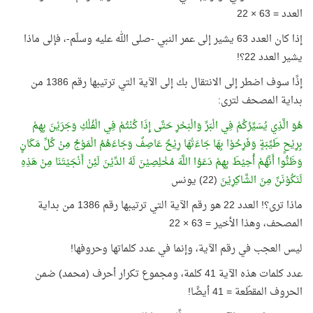
العدد = 63 × 22
إذا كان العدد 63 يشير إلى عمر النبي -صلى الله عليه وسلّم-، فإلى ماذا
يشير العدد 22؟!
إذًا سوف اضطر إلى الانتقال بك إلى الآية التي ترتيبها رقم 1386 من
بداية المصحف لترى:
هُوَ الَّذِي يُسَيِّرُكُمْ فِي الْبَرِّ وَالْبَحْرِ حَتَّى إِذَا كُنْتُمْ فِي الْفُلْكِ وَجَرَيْنَ بِهِمْ
بِرِيْحٍ طَيِّبَةٍ وَفَرِحُوْا بِهَا جَاءَتْهَا رِيْحٌ عَاصِفٌ وَجَاءَهُمُ الْمَوْجُ مِنْ كُلِّ مَكَانٍ
وَظَنُّوا أَنَّهُمْ أُحِيْطَ بِهِمْ دَعَوُا اللَّهَ مُخْلِصِيْنَ لَهُ الدِّيْنَ لَئِنْ أَنْجَيْتَنَا مِنْ هَذِهِ
لَنَكُوْنَنِّ مِنَ الشَّاكِرِيْنَ
(22) يونس
ماذا ترى؟! العدد 22 هو رقم الآية التي ترتيبها رقم 1386 من بداية
المصحف، وهذا الأخير = 63 × 22
ليس العجب في رقم الآية، وإنما في عدد كلماتها وحروفها!
عدد كلمات هذه الآية 41 كلمة، ومجموع تكرار أحرف (محمد) ضمن
الحروف المقطّعة = 41 أيضًا!