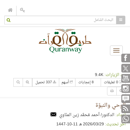
Toggle
navigation
عدد الزيارات:
9.4K
0 تعليقات
8 إعجابات
أسهم
337 تحميل
الوحي والنبوّة
إعداد:
الدكتور/ أحمد مُحمَّد زين المنّاوي
آخر تحديث:
29‏/03‏/2026 هـ 11-10-1447