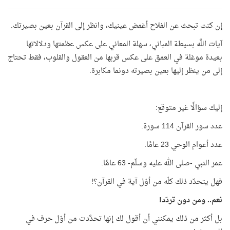
إن كنت تبحث عن الفلاح أغمض عينيك، وانظر إلى القرآن بعين بصيرتك.
آيات اللَّه بسيطة المباني، سهلة المعاني على عكس عظمتها ودلالاتها
بعيدة موغلة في العمق على عكس قربها من العقول والقلوب، فقط تحتاج
إلى من ينظر إليها بعين بصيرته دونما مكابرة.
إليك سؤالًا غير متوقع:
عدد سور القرآن 114 سورة.
عدد أعوام الوحي 23 عامًا.
عمر النبي -صلى الله عليه وسلّم- 63 عامًا.
فهل يتحدّد ذلك كلّه من أوّل آية في القرآن؟!
نعم.. ومن دون تردّد!
بل أكثر من ذلك يمكنني أن أقول لك إنها تحدَّدت من أوّل حرف في