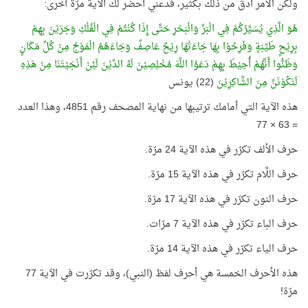
ولكن الأمر أدقّ من ذلك بكثير، فدعني أحضر لك الآية مرّة أخرى:
هُوَ الَّذِي يُسَيِّرُكُمْ فِي الْبَرِّ وَالْبَحْرِ حَتَّى إِذَا كُنْتُمْ فِي الْفُلْكِ وَجَرَيْنَ بِهِمْ
بِرِيْحٍ طَيِّبَةٍ وَفَرِحُوْا بِهَا جَاءَتْهَا رِيْحٌ عَاصِفٌ وَجَاءَهُمُ الْمَوْجُ مِنْ كُلِّ مَكَانٍ
وَظَنُّوا أَنَّهُمْ أُحِيْطَ بِهِمْ دَعَوُا اللَّهَ مُخْلِصِيْنَ لَهُ الدِّيْنَ لَئِنْ أَنْجَيْتَنَا مِنْ هَذِهِ
لَنَكُوْنَنِّ مِنَ الشَّاكِرِيْنَ
(22) يونس
هذه الآية التي أمامك ترتيبها من نهاية المصحف رقم 4851، وهذا العدد
= 63 × 77
حرف الألف تكرّر في هذه الآية 24 مرّة.
حرف اللَّام تكرّر في هذه الآية 15 مرّة.
حرف النون تكرّر في هذه الآية 17 مرّة.
حرف الباء تكرّر في هذه الآية 7 مرّات.
حرف الياء تكرّر في هذه الآية 14 مرّة.
هذه الأحرف الخمسة هي أحرف لفظ (النبي)، وقد تكرّرت في الآية 77
مرّة!