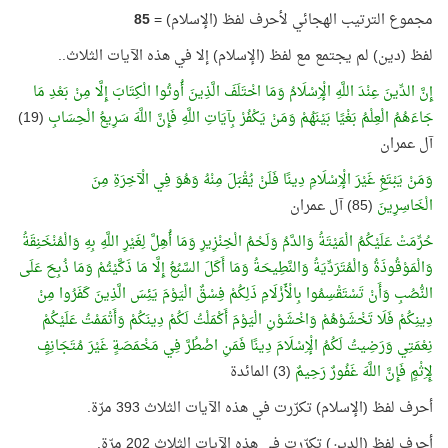
مجموع الترتيب الهجائي لأحرف لفظ (الإسلام) =
85
لفظ (دين) لم يجتمع مع لفظ (الإسلام) إلا في هذه الآيات الثلاث..
إِنَّ الدِّينَ عِنْدَ اللَّهِ الْإِسْلَامُ وَمَا اخْتَلَفَ الَّذِينَ أُوتُوا الْكِتَابَ إِلَّا مِنْ بَعْدِ مَا
جَاءَهُمُ الْعِلْمُ بَغْيًا بَيْنَهُمْ وَمَنْ يَكْفُرْ بِآيَاتِ اللَّهِ فَإِنَّ اللَّهَ سَرِيعُ الْحِسَابِ
(19)
آل عمران
وَمَنْ يَبْتَغِ غَيْرَ الْإِسْلَامِ دِينًا فَلَنْ يُقْبَلَ مِنْهُ وَهُوَ فِي الْآخِرَةِ مِنَ
الْخَاسِرِينَ
(85) آل عمران
حُرِّمَتْ عَلَيْكُمُ الْمَيْتَةُ وَالدَّمُ وَلَحْمُ الْخِنْزِيرِ وَمَا أُهِلَّ لِغَيْرِ اللَّهِ بِهِ وَالْمُنْخَنِقَةُ
وَالْمَوْقُوذَةُ وَالْمُتَرَدِّيَةُ وَالنَّطِيحَةُ وَمَا أَكَلَ السَّبُعُ إِلَّا مَا ذَكَّيْتُمْ وَمَا ذُبِحَ عَلَى
النُّصُبِ وَأَنْ تَسْتَقْسِمُوا بِالْأَزْلَامِ ذَلِكُمْ فِسْقٌ الْيَوْمَ يَئِسَ الَّذِينَ كَفَرُوا مِنْ
دِينِكُمْ فَلَا تَخْشَوْهُمْ وَاخْشَوْنِ الْيَوْمَ أَكْمَلْتُ لَكُمْ دِينَكُمْ وَأَتْمَمْتُ عَلَيْكُمْ
نِعْمَتِي وَرَضِيتُ لَكُمُ الْإِسْلَامَ دِينًا فَمَنِ اضْطُرَّ فِي مَخْمَصَةٍ غَيْرَ مُتَجَانِفٍ
لِإِثْمٍ فَإِنَّ اللَّهَ غَفُورٌ رَحِيمٌ
(3) المائدة
أحرف لفظ (الإسلام) تكرّرت في هذه الآيات الثلاث 393 مرّة.
أحرف لفظ (الدين) تكرّرت في هذه الآيات الثلاث 202 مرّة.