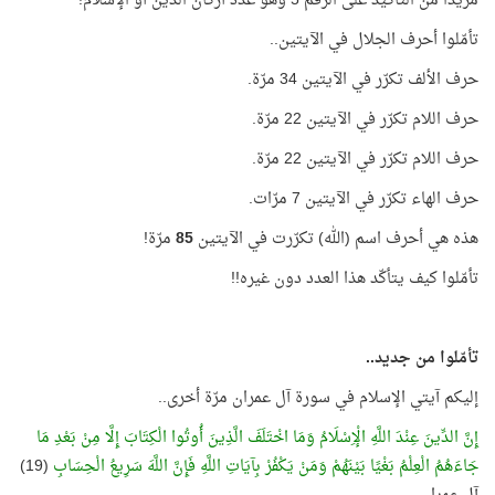
مزيدًا من التأكيد على الرقم 5 وهو عدد أركان الدين أو الإسلام!
تأمّلوا أحرف الجلال في الآيتين..
حرف الألف تكرّر في الآيتين 34 مرّة.
حرف اللام تكرّر في الآيتين 22 مرّة.
حرف اللام تكرّر في الآيتين 22 مرّة.
حرف الهاء تكرّر في الآيتين 7 مرّات.
هذه هي أحرف اسم (الله) تكرّرت في الآيتين
85
مرّة!
تأمّلوا كيف يتأكّد هذا العدد دون غيره!!
تأمّلوا من جديد..
إليكم آيتي الإسلام في سورة آل عمران مرّة أخرى..
إِنَّ الدِّينَ عِنْدَ اللَّهِ الْإِسْلَامُ وَمَا اخْتَلَفَ الَّذِينَ أُوتُوا الْكِتَابَ إِلَّا مِنْ بَعْدِ مَا
جَاءَهُمُ الْعِلْمُ بَغْيًا بَيْنَهُمْ وَمَنْ يَكْفُرْ بِآيَاتِ اللَّهِ فَإِنَّ اللَّهَ سَرِيعُ الْحِسَابِ
(19)