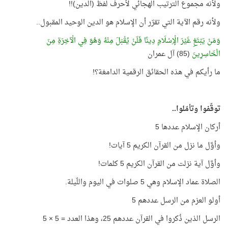
ولأنه مجموع الترتيب الهجائي لأحرف لفظ (الدين)!!
ولأنه رقم الآية التي تقرّر أن الإسلام هو الدين الوحيد المقبول..
وَمَنْ يَبْتَغِ غَيْرَ الْإِسْلَامِ دِينًا فَلَنْ يُقْبَلَ مِنْهُ وَهُوَ فِي الْآخِرَةِ مِنَ
الْخَاسِرِينَ
(85) آل عمران
ما رأيكم في هذه الحقائق الرقمية الدامغة؟!
توقّفوا وتأمّلوا..
أركان الإسلام عددها 5
وأوَّل ما نزل من القرآن الكريم 5 آيات!
وأوَّل آية نزلت من القرآن الكريم 5 كلمات!
الصلاة عماد الإسلام وهي 5 صلوات في اليوم واللّيلة.
أولو العزم من الرسل عددهم 5
الرسل الذين ذُكروا في القرآن عددهم 25، وهذا العدد = 5 × 5