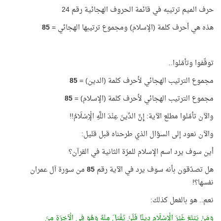
حرف الميم ترتيبه في قائمة الحروف الهجائية رقم 24
هذه هي أحرف كلمة (الإسلام) ومجموع ترتيبها الهجائي =
85
توقّفوا وتأمّلوا..
مجموع الترتيب الهجائي لأحرف كلمة (الدين) =
85
مجموع الترتيب الهجائي لأحرف كلمة (الإسلام) =
85
والآن تأمّلوا مطلع الآية: إِنَّ الدِّينَ عِنْدَ اللَّهِ الْإِسْلَامُ!!
والآن نعود إلى السؤال الذي طرحناه قبل قليل:
أين سوف يرد اسم الإسلام للمرّة الثانية في القرآن؟
هل تصدّقون بأنه سوف يرد في الآية رقم
85
من سورة آل عمران
نفسها؟!
نعم.. هو بالفعل كذلك:
وَمَنْ يَبْتَغِ غَيْرَ الْإِسْلَامِ دِينًا فَلَنْ يُقْبَلَ مِنْهُ وَهُوَ فِي الْآخِرَةِ مِنَ