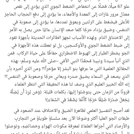
علو 67 ميلًا، فضلًا عن انخفاض الضغط الجوي الذي يؤدي إلى نقص
معدّل مرور غازات إلى المعدة والأمعاء، ما يؤدي إلى دفع الحجاب الحاجز
للأعلى فيضغط على الرئتين ويعوق تمددها، ما يؤدي إلى صعوبة في
التنفس، وضيق يزداد حرجًا كلما صعد الإنسان عاليًا حتى يصل به الأمر
إلى الاختناق التام. ولهذه الأسباب تجهز الطائرات الحديثة بأجهزة تقود
إلى ضبط الضغط الجوي والأوكسجين، بل لو تعطلت هذه الأجهزة في
الجو يضطر الطيار إلى الهبوط الاضطراري حفاظًا على حياة الركاب. فمن
الذي أنبأ سيدنا ونبينا مُحمَّدًا النبي الأمّي –صلى الله عليه وسلّم- بهذه
الحقائق العلمية التي ما عرفها بنو البشر إلا مؤخراً؟! ومن الذي أخبره بأن
الذي يصعد في السماء يضيق صدره ويعاني حرجًا وصعوبة في التنفس؟!
إنه الله الخبير العليم الذي وصف لنا هذه الحقيقة التي انتظر العلماء
قرونًا من الزمان حتى يتوصّلوا إليها، بكلمات قليلة: (وَمَن يُرِدْ أَن يُضِلَّهُ
يَجْعَلْ صَدْرَهُ ضَيِّقًا حَرَجًا كَأَنَّمَا يَصَّعَّدُ فِي السَّمَاءِ)!
لقد أصبح التفسيرُ العلمي لظاهرةِ الضيقِ والاختلافِ عند الصعود في
طبقاتِ الجو العليا أكثر وضوحًا الآن بعد سلسلةٍ طويلةٍ من التجاربِ
والأرصادِ التي أجراها العلماءُ لمعرفة مكونات الهواءِ وخصائصِهِ، وتوصلوا