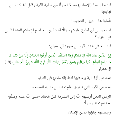
لقد جاء لفظ (للإسلام) بعد 15 حرفًا من بداية الآية وقبل 15 كلمة من
نهايتها!
تأمّلوا هذا الميزان العجيب!
اسمحوا لي أن أطرح عليكم سؤالًا آخر: أين ورد اسم الإسلام للمرّة الأولى
في القرآن؟
لقد ورد في هذه الآية من سورة آل عمران:
إِنَّ الدِّينَ عِنْدَ اللَّهِ الْإِسْلَامُ وَمَا اخْتَلَفَ الَّذِينَ أُوتُوا الْكِتَابَ إِلَّا مِنْ بَعْدِ مَا
جَاءَهُمُ الْعِلْمُ بَغْيًا بَيْنَهُمْ وَمَنْ يَكْفُرْ بِآيَاتِ اللَّهِ فَإِنَّ اللَّهَ سَرِيعُ الْحِسَابِ
(19)
آل عمران
هذه هي أوّل آية يرد فيها لفظ (الإسلام) في القرآن!
هذه هي الآية التي ترتيبها رقم 312 من بداية المصحف!
الرسل الذين أرسلهم الله إلى البشرية قبل مُحمَّد -صلى الله عليه وسلّم-
عددهم 312 رسولًا..
وجميعهم جاؤوا بدين الإسلام..