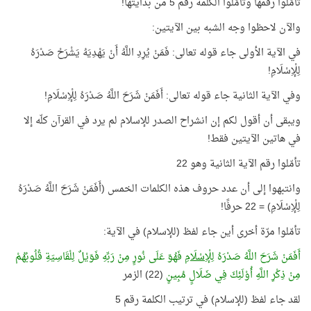
تأمّلوا رقمها وتأمّلوا الكلمة رقم 5 من بدايتها!
والآن لاحظوا وجه الشبه بين الآيتين:
في الآية الأولى جاء قوله تعالى: فَمَنْ يُرِدِ اللَّهُ أَنْ يَهْدِيَهُ يَشْرَحْ صَدْرَهُ
لِلْإِسْلَامِ!
وفي الآية الثانية جاء قوله تعالى: أَفَمَنْ شَرَحَ اللَّهُ صَدْرَهُ لِلْإِسْلَامِ!
ويبقى أن أقول لكم إن انشراح الصدر للإسلام لم يرد في القرآن كلّه إلا
في هاتين الآيتين فقط!
تأمّلوا رقم الآية الثانية وهو 22
وانتبهوا إلى أن عدد حروف هذه الكلمات الخمس (أَفَمَنْ شَرَحَ اللَّهُ صَدْرَهُ
لِلْإِسْلَامِ) = 22 حرفًا!
تأمّلوا مرّة أخرى أين جاء لفظ (للإسلام) في الآية:
أَفَمَنْ شَرَحَ اللَّهُ صَدْرَهُ
لِلْإِسْلَامِ
فَهُوَ عَلَى نُورٍ مِنْ رَبِّهِ فَوَيْلٌ لِلْقَاسِيَةِ قُلُوبُهُمْ
مِنْ ذِكْرِ اللَّهِ أُوْلَئِكَ فِي ضَلَالٍ مُبِينٍ
(22) الزمر
لقد جاء لفظ (للإسلام) في ترتيب الكلمة رقم 5