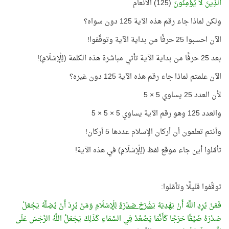
الَّذِينَ لَا يُؤْمِنُونَ
(125) الأنعام
ولكن لماذا جاء رقم هذه الآية 125 دون سواه؟
الآن احسبوا 25 حرفًا من بداية الآية وتوقّفوا!
بعد 25 حرفًا من بداية الآية تأتي مباشرة هذه الكلمة (لِلْإِسْلَامِ)!
الآن علمتم لماذا جاء رقم هذه الآية 125 دون غيره؟
لأن العدد 25 يساوي 5 × 5
والعدد 125 وهو رقم الآية يساوي 5 × 5 × 5
وأنتم تعلمون أن أركان الإسلام عددها 5 أركان!
تأمّلوا أين جاء موقع لفظ (لِلْإِسْلَامِ) في هذه الآية!
توقّفوا قليلًا وتأمّلوا:
فَمَنْ يُرِدِ اللَّهُ أَنْ يَهْدِيَهُ
يَشْرَحْ صَدْرَهُ
لِلْإِسْلَامِ وَمَنْ يُرِدْ أَنْ يُضِلَّهُ يَجْعَلْ
صَدْرَهُ ضَيِّقًا حَرَجًا كَأَنَّمَا يَصَّعَّدُ فِي السَّمَاءِ كَذَلِكَ يَجْعَلُ اللَّهُ الرِّجْسَ عَلَى