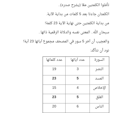
تأمّلوا الكلمتين معًا (يشرح صدره)..
الكلمتان جاءتا بعد 5 كلمات من بداية الآية.
من بداية الكلمتين حتى نهاية الآية 23 كلمة!
سبحان الله.. المعنى نفسه والدلالة الرقمية ذاتها..
والعجيب أن آخر 5 سور في المصحف مجموع آياتها 23 آية!
نود أن نتأكّد:
السورة
عدد آياتها
عدد كلماتها
النصر
3
19
المسد
5
23
الإخلاص
4
15
الفلق
5
23
الناس
6
20