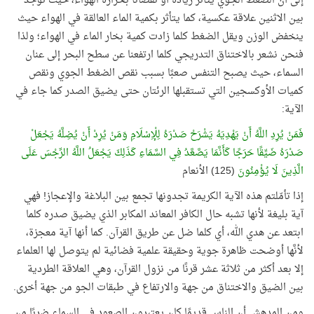
إلى أن الضغط الجوي يتأثر زيادة أو نقصانًا بحرارة الهواء، حيث توجد
بين الاثنين علاقة عكسية، كما يتأثر بكمية الماء العالقة في الهواء حيث
ينخفض الوزن ويقل الضغط كلما زادت كمية بخار الماء في الهواء؛ ولذا
فنحن نشعر بالاختناق التدريجي كلما ارتفعنا عن سطح البحر إلى عنان
السماء، حيث يصبح التنفس صعبًا بسبب نقص الضغط الجوي ونقص
كميات الأوكسجين التي تستقبلها الرئتان حتى يضيق الصدر كما جاء في
الآية:
فَمَنْ يُرِدِ اللَّهُ أَنْ يَهْدِيَهُ يَشْرَحْ صَدْرَهُ لِلْإِسْلَامِ وَمَنْ يُرِدْ أَنْ يُضِلَّهُ يَجْعَلْ
صَدْرَهُ ضَيِّقًا حَرَجًا كَأَنَّمَا يَصَّعَّدُ فِي السَّمَاءِ كَذَلِكَ يَجْعَلُ اللَّهُ الرِّجْسَ عَلَى
الَّذِينَ لَا يُؤْمِنُونَ
(125) الأنعام
إذا تأمّلتم هذه الآية الكريمة تجدونها تجمع بين البلاغة والإعجاز! فهي
آية بليغة لأنها تشبه حال الكافر المعاند المكابر الذي يضيق صدره كلما
ابتعد عن هدي الله، أي كلما ضل عن طريق القرآن. كما أنها آية معجزة،
لأنَّها أوضحت ظاهرة جوية وحقيقة علمية فضائية لم يتوصل لها العلماء
إلا بعد أكثر من ثلاثة عشر قرنًا من نزول القرآن، وهي العلاقة الطردية
بين الضيق والاختناق من جهة والارتفاع في طبقات الجو من جهة أخرى.
ومن المدهش أن الناس قديمًا كان يعتبرون الصعود في السماء ضربًا من