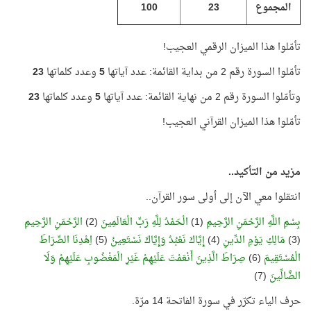
المجموع
23
100
تأمّلوا هذا الميزان الرقمي العجيب!
تأمّلوا السورة رقم 2 من بداية القائمة: عدد آياتها
5
وعدد كلماتها
23
وتأمّلوا السورة رقم 2 من نهاية القائمة: عدد آياتها
5
وعدد كلماتها
23
تأمّلوا هذا الميزان القرآني العجيب!
مزيد من التأكيد..
انتقلوا معي الآن إلى أولى سور القرآن..
بِسْمِ اللَّهِ الرَّحْمَنِ الرَّحِيمِ
(1)
الْحَمْدُ لِلَّهِ رَبِّ الْعَالَمِينَ
(2)
الرَّحْمَنِ الرَّحِيمِ
(3)
مَالِكِ يَوْمِ الدِّينِ
(4)
إِيَّاكَ نَعْبُدُ وَإِيَّاكَ نَسْتَعِينُ
(5)
اِهْدِنَا الصِّرَاطَ
الْمُسْتَقِيمَ
(6)
صِرَاطَ الَّذِينَ أَنْعَمْتَ عَلَيْهِمْ غَيْرِ الْمَغْضُوبِ عَلَيْهِمْ وَلَا
الضَّالِّينَ
(7)
حرف الياء تكرّر في سورة الفاتحة 14 مرّة.