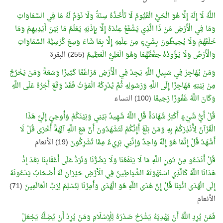
اللَّهُ لَا إِلَهَ إِلَّا هُوَ الْحَيُّ الْقَيُّومُ لَا تَأْخُذُهُ سِنَةٌ وَلَا نَوْمٌ لَهُ مَا فِي السَّمَاوَاتِ
وَمَا فِي الْأَرْضِ مَنْ ذَا الَّذِي يَشْفَعُ عِنْدَهُ إِلَّا بِإِذْنِهِ يَعْلَمُ مَا بَيْنَ أَيْدِيهِمْ وَمَا
خَلْفَهُمْ وَلَا يُحِيطُونَ بِشَيْءٍ مِنْ عِلْمِهِ إِلَّا بِمَا شَاءَ وَسِعَ كُرْسِيُّهُ السَّمَاوَاتِ
وَالْأَرْضَ وَلَا يَؤُودُهُ حِفْظُهُمَا وَهُوَ الْعَلِيُّ الْعَظِيمُ
(255) البقرة
وَمَنْ يُهَاجِرْ فِي سَبِيلِ اللَّهِ يَجِدْ فِي الْأَرْضِ مُرَاغَمًا كَثِيرًا وَسَعَةً وَمَنْ يَخْرُجْ
مِنْ بَيْتِهِ مُهَاجِرًا إِلَى اللَّهِ وَرَسُولِهِ ثُمَّ يُدْرِكْهُ الْمَوْتُ فَقَدْ وَقَعَ أَجْرُهُ عَلَى اللَّهِ
وَكَانَ اللَّهُ غَفُورًا رَحِيمًا
(100) النساء
قُلْ أَيُّ شَيْءٍ أَكْبَرُ شَهَادَةً قُلِ اللَّهُ شَهِيدٌ بَيْنِي وَبَيْنَكُمْ وَأُوحِيَ إِلَيَّ هَذَا
الْقُرْآنُ لِأُنْذِرَكُمْ بِهِ وَمَنْ بَلَغَ أَإِنَّكُمْ لَتَشْهَدُونَ أَنَّ مَعَ اللَّهِ آلِهَةً أُخْرَى قُلْ لَا
أَشْهَدُ قُلْ إِنَّمَا هُوَ إِلَهٌ وَاحِدٌ وَإِنَّنِي بَرِيءٌ مِمَّا تُشْرِكُونَ
(19) الأنعام
قُلْ أَنَدْعُو مِنْ دُونِ اللَّهِ مَا لَا يَنْفَعُنَا وَلَا يَضُرُّنَا وَنُرَدُّ عَلَى أَعْقَابِنَا بَعْدَ إِذْ
هَدَانَا اللَّهُ كَالَّذِي اسْتَهْوَتْهُ الشَّيَاطِينُ فِي الْأَرْضِ حَيْرَانَ لَهُ أَصْحَابٌ يَدْعُونَهُ
إِلَى الْهُدَى ائْتِنَا قُلْ إِنَّ هُدَى اللَّهِ هُوَ الْهُدَى وَأُمِرْنَا لِنُسْلِمَ لِرَبِّ الْعَالَمِينَ
(71)
الأنعام
فَمَنْ يُرِدِ اللَّهُ أَنْ يَهْدِيَهُ يَشْرَحْ صَدْرَهُ لِلْإِسْلَامِ وَمَنْ يُرِدْ أَنْ يُضِلَّهُ يَجْعَلْ