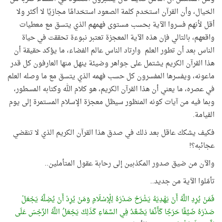
الخيال، وأن القرآن استخدم كلمة الصعود استخدامًا مجازيًا لا أكثر ولا
أقل لأنهم فسروا الآية بحسب مستوى فهمهم الذي يتسق مع معطيات
واقعهم، بالتالي فإن هذه الآية المعجزة تعتبر نبوءة تحققت في حياة
الناس بعد أن تطور العلم وارتاد الناس عالم الفضاء، ما يؤكد حقيقة أن
هذا القرآن الكريم يشتمل على جواهر وضيئة ينهل منها العارفون كل قدر
ماعونه، ويفسرها المفسرون كل حسب فهمه الذي يتسق مع ما وصله العلم
في عصره، ما يعني أن هذا القرآن الكريم، هو كلام الله وكتابه المسطور،
وبما فيه من آيات كونه المنظور سيظل معجزة الإسلام المستمرة إلى يوم
القيامة.
فكيف يشكك عاقل بعد ذلك في صدق هذا القرآن الكريم الذي لا تنقضي
عجائبه؟!
والآن من ضيق صدور المكذبين إلى رحابة عقول المتأملين..
تأمّلوا الآية من جديد..
فَمَنْ يُرِدِ اللَّهُ أَنْ يَهْدِيَهُ يَشْرَحْ صَدْرَهُ لِلْإِسْلَامِ وَمَنْ يُرِدْ أَنْ يُضِلَّهُ يَجْعَلْ
صَدْرَهُ ضَيِّقًا حَرَجًا كَأَنَّمَا يَصَّعَّدُ فِي السَّمَاءِ كَذَلِكَ يَجْعَلُ اللَّهُ الرِّجْسَ عَلَى