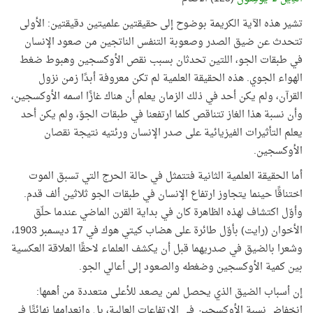
تشير هذه الآية الكريمة بوضوح إلى حقيقتين علميتين دقيقتين: الأولى
تتحدث عن ضيق الصدر وصعوبة التنفس الناتجين من صعود الإنسان
في طبقات الجو، اللتين تحدثان بسبب نقص الأوكسجين وهبوط ضغط
الهواء الجوي. هذه الحقيقة العلمية لم تكن معروفة أبدًا زمن نزول
القرآن، ولم يكن أحد في ذلك الزمان يعلم أن هناك غازًا اسمه الأوكسجين،
وأن نسبة هذا الغاز تتناقص كلما ارتفعنا في طبقات الجوّ، ولم يكن أحد
يعلم التأثيرات الفيزيائية على صدر الإنسان ورئتيه نتيجة نقصان
الأوكسجين.
أما الحقيقة العلمية الثانية فتتمثل في حالة الحرج التي تسبق الموت
اختناقًا حينما يتجاوز ارتفاع الإنسان في طبقات الجو ثلاثين ألف قدم.
وأوّل اكتشاف لهذه الظاهرة كان في بداية القرن الماضي عندما حلّق
الأخوان (رايت) بأوّل طائرة على هضاب كيتي هوك في 17 ديسمبر 1903،
وشعرا بالضيق في صدريهما قبل أن يكشف العلماء لاحقًا العلاقة العكسية
بين كمية الأوكسجين وضغطه والصعود إلى أعالي الجو.
إن أسباب الضيق الذي يحصل لمن يصعد للأعلى متعددة من أهمها:
انخفاض نسبة الأوكسجين في الارتفاعات العالية، بل وانعدامها نهائيًّا في