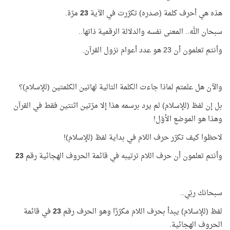
هذه هي أحرف كلمة (صدره) تكرّرت في الآية
23
مرّة.
سبحان الله.. المعنى نفسه والدلالة الرقمية ذاتها..
وأنتم تعلمون أن 23 هو عدد أعوام نزول القرآن.
والآن هل علمتم لماذا جاءت الكلمة التالية لهاتين الكلمتين (للإسلام)؟
بل إن لفظ (للإسلام) لم يرد برسمه هذا إلا مرّتين اثنتين فقط في القرآن
وهذا هو الموضع الأوّل!
لاحظوا كيف تكرّر حرف اللام في بداية لفظ (للإسلام)!
وأنتم تعلمون أن حرف اللام ترتيبه في قائمة الحروف الهجائية رقم
23
سبحانك ربّي..
لفظ (للإسلام) يبدأ بحرف اللام مكرّرًا وهو الحرف رقم
23
في قائمة
الحروف الهجائية.