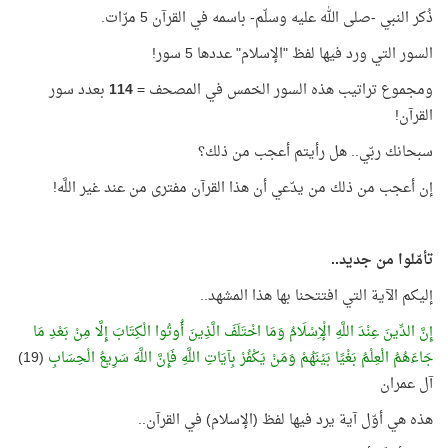
ذُكر النبي -صلى الله عليه وسلّم- باسمه في القرآن 5 مرّات.
السور التي ورد فيها لفظ "الإسلام" عددها 5 سور!
ومجموع تراتيب هذه السور الخمس في المصحف =
114
بعدد سور
القرآن!
سبحانك ربّي.. هل رأيتم أعجب من ذلك؟
إن أعجب من ذلك من يدّعي أن هذا القرآن مفترى من عند غير اللَّه!
تأمّلوا من جديد..
إليكم الآية التي افتتحنا بها هذا المشهد..
إِنَّ الدِّينَ عِنْدَ اللَّهِ الْإِسْلَامُ وَمَا اخْتَلَفَ الَّذِينَ أُوتُوا الْكِتَابَ إِلَّا مِنْ بَعْدِ مَا
جَاءَهُمُ الْعِلْمُ بَغْيًا بَيْنَهُمْ وَمَنْ يَكْفُرْ بِآيَاتِ اللَّهِ فَإِنَّ اللَّهَ سَرِيعُ الْحِسَابِ
(19)
آل عمران
هذه هي أوّل آية يرد فيها لفظ (الإسلام) في القرآن..