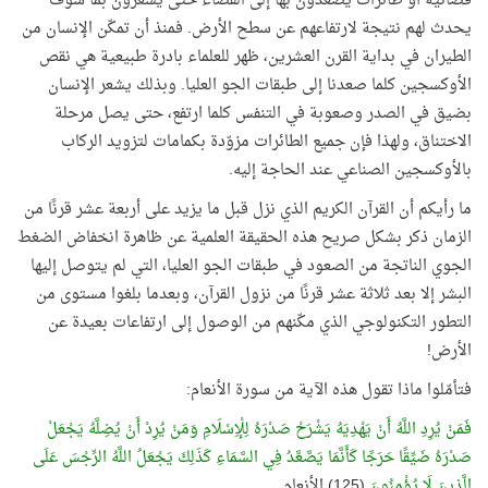
فضائية أو طائرات يصعدون بها إلى الفضاء حتى يشعرون بما سوف
يحدث لهم نتيجة لارتفاعهم عن سطح الأرض. فمنذ أن تمكّن الإنسان من
الطيران في بداية القرن العشرين، ظهر للعلماء بادرة طبيعية هي نقص
الأوكسجين كلما صعدنا إلى طبقات الجو العليا. وبذلك يشعر الإنسان
بضيق في الصدر وصعوبة في التنفس كلما ارتفع، حتى يصل مرحلة
الاختناق، ولهذا فإن جميع الطائرات مزوّدة بكمامات لتزويد الركاب
بالأوكسجين الصناعي عند الحاجة إليه.
ما رأيكم أن القرآن الكريم الذي نزل قبل ما يزيد على أربعة عشر قرنًا من
الزمان ذكر بشكل صريح هذه الحقيقة العلمية عن ظاهرة انخفاض الضغط
الجوي الناتجة من الصعود في طبقات الجو العليا، التي لم يتوصل إليها
البشر إلا بعد ثلاثة عشر قرنًا من نزول القرآن، وبعدما بلغوا مستوى من
التطور التكنولوجي الذي مكّنهم من الوصول إلى ارتفاعات بعيدة عن
الأرض!
فتأمّلوا ماذا تقول هذه الآية من سورة الأنعام:
فَمَنْ يُرِدِ اللَّهُ أَنْ يَهْدِيَهُ يَشْرَحْ صَدْرَهُ لِلْإِسْلَامِ وَمَنْ يُرِدْ أَنْ يُضِلَّهُ يَجْعَلْ
صَدْرَهُ ضَيِّقًا حَرَجًا كَأَنَّمَا يَصَّعَّدُ فِي السَّمَاءِ كَذَلِكَ يَجْعَلُ اللَّهُ الرِّجْسَ عَلَى
الَّذِينَ لَا يُؤْمِنُونَ
(125) الأنعام