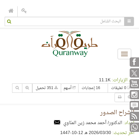
Toggle
navigation
عدد الزيارات:
11.1K
0 تعليقات
16 إعجابات
أسهم
351 تحميل
انشراح الصدور
إعداد:
الدكتور/ أحمد محمد زين المنّاوي
آخر تحديث:
30‏/03‏/2026 هـ 12-10-1447