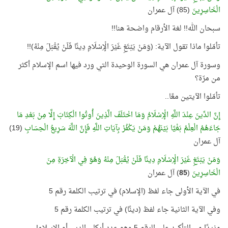
الْخَاسِرِينَ
(85) آل عمران
سبحان الله!! لغة الأرقام واضحة هنا!!
تأمّلوا ماذا تقول الآية: (وَمَنْ يَبْتَغِ غَيْرَ الْإِسْلَامِ دِينًا فَلَنْ يُقْبَلَ مِنْهُ)!!
وسورة آل عمران هي السورة الوحيدة التي ورد فيها اسم الإسلام أكثر
من مرّة؟
تأمّلوا الآيتين معًا..
إِنَّ الدِّينَ عِنْدَ اللَّهِ الْإِسْلَامُ وَمَا اخْتَلَفَ الَّذِينَ أُوتُوا الْكِتَابَ إِلَّا مِنْ بَعْدِ مَا
جَاءَهُمُ الْعِلْمُ بَغْيًا بَيْنَهُمْ وَمَنْ يَكْفُرْ بِآيَاتِ اللَّهِ فَإِنَّ اللَّهَ سَرِيعُ الْحِسَابِ
(19)
آل عمران
وَمَنْ يَبْتَغِ غَيْرَ الْإِسْلَامِ دِينًا فَلَنْ يُقْبَلَ مِنْهُ وَهُوَ فِي الْآخِرَةِ مِنَ
الْخَاسِرِينَ
(
85
) آل عمران
في الآية الأولى جاء لفظ (الإسلام) في ترتيب الكلمة رقم 5
وفي الآية الثانية جاء لفظ (دينًا) في ترتيب الكلمة رقم 5