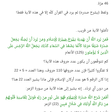
46 مرّة.
ولفظ (يشرح صدره) لم يرد في القرآن كلّه إلا في هذه الآية فقط!
تأمّلوا الآية من قريب..
فَمَنْ يُرِدِ اللَّهُ أَنْ يَهْدِيَهُ
يَشْرَحْ صَدْرَهُ
لِلْإِسْلَامِ وَمَنْ يُرِدْ أَنْ يُضِلَّهُ يَجْعَلْ
صَدْرَهُ ضَيِّقًا حَرَجًا كَأَنَّمَا يَصَّعَّدُ فِي السَّمَاءِ كَذَلِكَ يَجْعَلُ اللَّهُ الرِّجْسَ عَلَى
الَّذِينَ لَا يُؤْمِنُونَ
(125) الأنعام
كم تتوقّعون أن يكون عدد حروف هذه الآية؟
لا تفكّروا كثيرًا فإن عدد حروفها 110 حروف، وهذا العدد = 5 × 22
إذا كان الرقم 5 هو عدد أركان الإسلام فإلى ماذا يشير العدد 22 هنا؟
من دون أي تردّد.. إنه يشير إلى هذه الآية من سورة الزمر:
أَفَمَنْ شَرَحَ اللَّهُ صَدْرَهُ
لِلْإِسْلَامِ
فَهُوَ عَلَى نُورٍ مِنْ رَبِّهِ فَوَيْلٌ لِلْقَاسِيَةِ قُلُوبُهُمْ
مِنْ ذِكْرِ اللَّهِ أُوْلَئِكَ فِي ضَلَالٍ مُبِينٍ
(22) الزمر