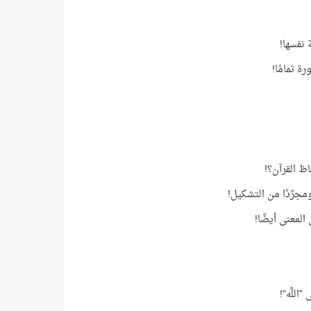
 نفسها!
ة تمامًا!
ظ القرآن؟!
جرَّدًا من التشكيل!
المعنى أيضًا!
للَّه"!