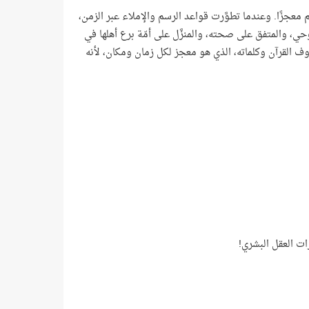
 معجزًا. وعندما تطوَّرت قواعد الرسم والإملاء عبر الزمن،
ي، والمتفق على صحته، والمنزَّل على أمّة برع أهلها في
روف القرآن وكلماته، الذي هو معجز لكل زمان ومكان، لأنه
ت العقل البشري!