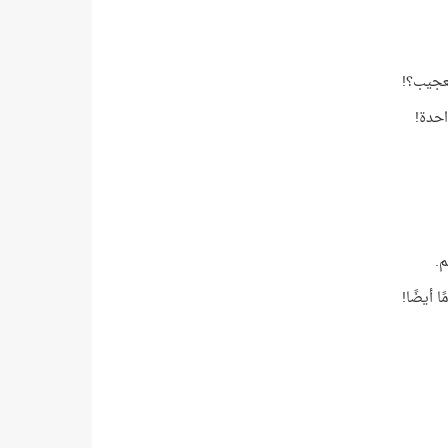
لعجيب؟!
احدة!
م.
 أيضًا!