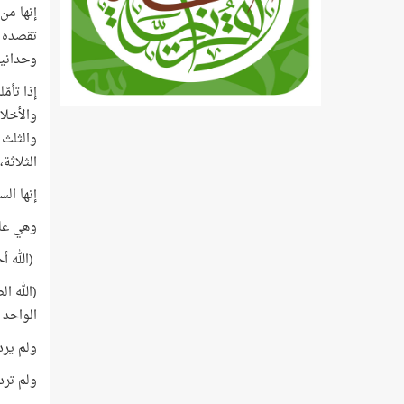
إنها من
تقصده ا
وحدانيت
إذا تأم
والأخلا
والثلث 
الثلاثة
إنها الس
وهي على
(الله أح
(الله ا
الواحد 
ولم يرد
ولم ترد