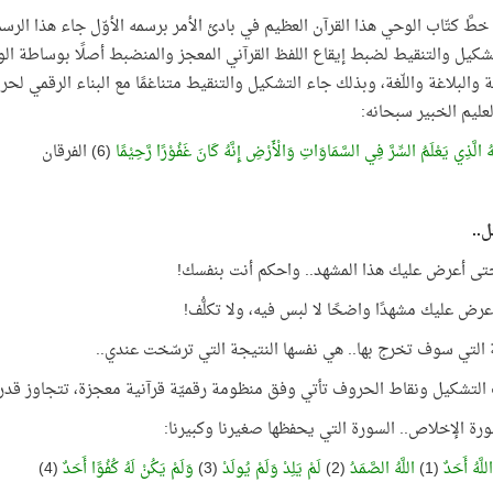
خطَّ كتّاب الوحي هذا القرآن العظيم في بادئ الأمر برسمه الأوّل جاء هذا الرسم
شكيل والتنقيط لضبط إيقاع اللفظ القرآني المعجز والمنضبط أصلًا بوساطة الوح
 والبلاغة واللّغة، وبذلك جاء التشكيل والتنقيط متناغمًا مع البناء الرقمي لح
لعليم الخبير سبحانه:
َهُ الَّذِي يَعْلَمُ السِّرَّ فِي السَّمَاوَاتِ وَالْأَرْضِ إِنَّهُ كَانَ غَفُوْرًا رَّحِيْمًا
(6) الفرقان
ل..
تى أعرض عليك هذا المشهد.. واحكم أنت بنفسك!
ض عليك مشهدًا واضحًا لا لبس فيه، ولا تكلُّف!
 التي سوف تخرج بها.. هي نفسها النتيجة التي ترسّخت عندي..
التشكيل ونقاط الحروف تأتي وفق منظومة رقميّة قرآنية معجزة، تتجاوز قدرا
ورة الإخلاص.. السورة التي يحفظها صغيرنا وكبيرنا:
لَّهُ أَحَدٌ
(1)
اللَّهُ الصَّمَدُ
(2)
لَمْ يَلِدْ وَلَمْ يُولَدْ
(3)
وَلَمْ يَكُنْ لَهُ كُفُوًا أَحَدٌ
(4)