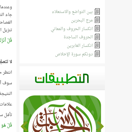
وعندما 
بين التواضع والاستعلاء
جاء الت
مرج البحرين
الفصاحة
انكسار الحروف والمعاني
تنزيل ا
الحروف الساجدة
قُلْ أَنْزَل
انكسار الغابرين
دونكم سورة الإخلاص
لا تتعجَّ
انتظر ح
سوف أعر
النتيجة
علامات 
تأمّل س
قُلْ هُوَ ال