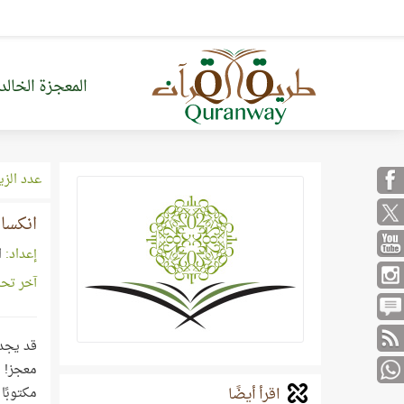
المعجزة الخالد
عدد الزي
انكسا
إعداد:
ا
آخر تح
قد يجد 
معجز! و
اقرأ أيضًا
مكتوبًا 