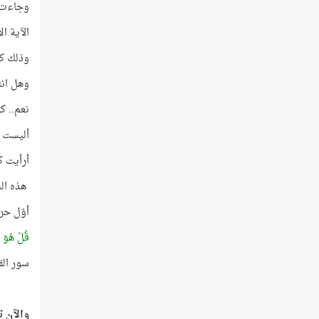
وجاءت ا
الآية ا
وذلك كل
وهل انت
نعم.. ك
أليست ه
أرأيت ك
هذه الس
أوّل حر
قُلْ هُوَ ال
سور ال
والآن تأ