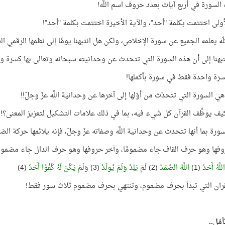
لسورة في أربع آيات بعدد حروف اسم اللَّه!
لأولى اختتمت بكلمة "أحد"، والآية الأخيرة اختتمت بكلمة "أحد"!
ّه يعلمه الجميع عن سورة الإخلاص، ولكن هل انتبهنا يومًا إلى نظمها الرقمي ا
بهنا إلى أن هذه السورة التي تتحدث عن وحدانيته سبحانه وتعالى بها كسرة و
سرة واحدة فقط في سورة بأكملها!
ي السورة التي تتحدّث من أوّلها إلى آخرها عن وحدانية اللَّه عزّ وجلّ!!
يف يوظِّف القرآن كل شيء فيه، بما في ذلك علامات التشكيل لتعزيز المعنى؟!
ورة بما أنها تتحدث عن وحدانية اللَّه وصفاته عزّ وجلّ، فإنه يلائمها حركة الض
وفها وهو حرف القاف جاء مضمومًا، وآخر حروفها وهو حرف الدال جاء مضمومًا
لَّهُ أَحَدٌ
(1)
اللَّهُ الصَّمَدُ
(2)
لَمْ يَلِدْ وَلَمْ يُولَدْ
(3)
وَلَمْ يَكُنْ لَهُ كُفُوًا أَحَدٌ
(4)
قرآن التي تبدأ بحرف مضموم، وتنتهي بحرف مضموم ثلاث سور فقط!
مّل..