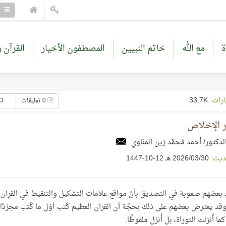
ة
مع الله
خاتم النبيين
المصطفون الأخيار
القرآن و
ارات:
33.7K
0 تعليقات
13 إع
ر الإخلاص
لدكتور/ أحمد مُحمَّد زين المنّاوي
ديث:
30‏/03‏/2026 هـ 12-10-1447
بعضهم صعوبة في التصديق بأنَّ مواقع علامات التشكيل والتنقيط في القرآ
قد يعترض بعضهم على ذلك بحجَّة أن القرآن العظيم كُتب أوّل ما كُتب مجرّدًا
كما أُنزلت التوراة، بل أُنزل ملفوظًا.