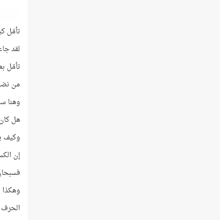
تأمّل ك
لقد جاء
تأمّل ب
من نصَب
وهنا سؤ
هل كان 
وكيف يك
إن الكس
فسبحان 
وهكذا فإ
الحرف ا