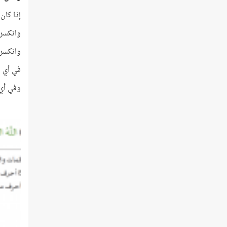
إذا كان 
وانكسر ف
وانكسر ف
في أي م
وفي أي 