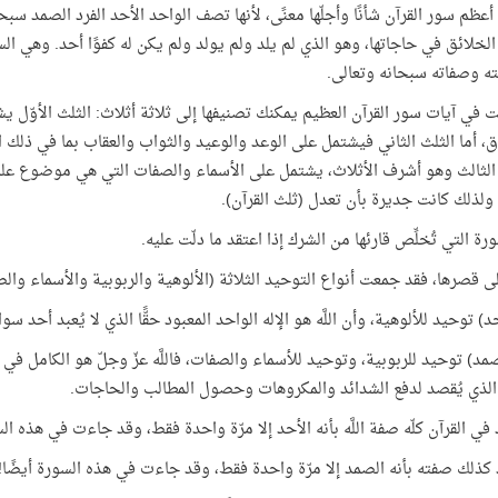
 أعظم سور القرآن شأنًا وأجلّها معنًى، لأنها تصف الواحد الأحد الفرد الصمد سبح
لخلائق في حاجاتها، وهو الذي لم يلد ولم يولد ولم يكن له كفوًا أحد. وهي السو
ه وصفاته سبحانه وتعالى.
ّلت في آيات سور القرآن العظيم يمكنك تصنيفها إلى ثلاثة أثلاث: الثلث الأوّل
ق، أما الثلث الثاني فيشتمل على الوعد والوعيد والثواب والعقاب بما في ذلك 
الثالث وهو أشرف الأثلاث، يشتمل على الأسماء والصفات التي هي موضوع علم
، ولذلك كانت جديرة بأن تعدل (ثلث القرآن).
ورة التي تُخلِّص قارئها من الشرك إذا اعتقد ما دلّت عليه.
 قصرها، فقد جمعت أنواع التوحيد الثلاثة (الألوهية والربوبية والأسماء وال
د) توحيد للألوهية، وأن اللَّه هو الإله الواحد المعبود حقًّا الذي لا يُعبد أحد سوا
لصمد) توحيد للربوبية، وتوحيد للأسماء والصفات، فاللَّه عزّ وجلّ هو الكامل في
الذي يُقصد لدفع الشدائد والمكروهات وحصول المطالب والحاجات.
 في القرآن كلّه صفة اللَّه بأنه الأحد إلا مرّة واحدة فقط، وقد جاءت في هذه ال
 كذلك صفته بأنه الصمد إلا مرّة واحدة فقط، وقد جاءت في هذه السورة أيضًا!