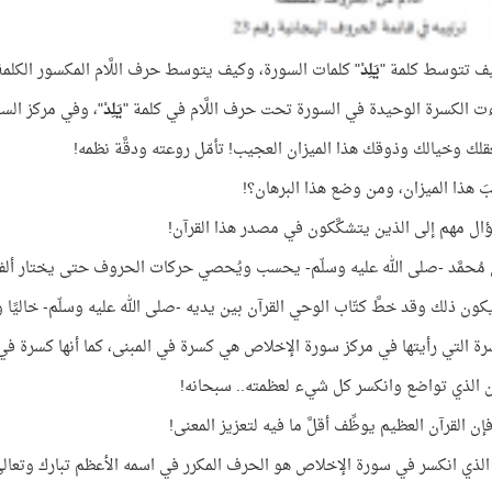
يف تتوسط كلمة "
يَلِدْ
" كلمات السورة، وكيف يتوسط حرف اللَّام المكسور الكلمة
ت الكسرة الوحيدة في السورة تحت حرف اللَّام في كلمة "
يَلِدْ
"، وفي مركز السور
عقلك وخيالك وذوقك هذا الميزان العجيب! تأمّل روعته ودقَّة نظمه!
َ هذا الميزان، ومن وضع هذا البرهان؟!
ال مهم إلى الذين يتشكَّكون في مصدر هذا القرآن!
مُحمَّد -صلى الله عليه وسلّم- يحسب ويُحصي حركات الحروف حتى يختار ألفا
ون ذلك وقد خطَّ كتّاب الوحي القرآن بين يديه -صلى الله عليه وسلّم- خاليًا وم
رة التي رأيتها في مركز سورة الإخلاص هي كسرة في المبنى، كما أنها كسرة في 
الذي تواضع وانكسر كل شيء لعظمته.. سبحانه!
ن القرآن العظيم يوظِّف أقلَّ ما فيه لتعزيز المعنى!
لذي انكسر في سورة الإخلاص هو الحرف المكرر في اسمه الأعظم تبارك وتعالى "ا