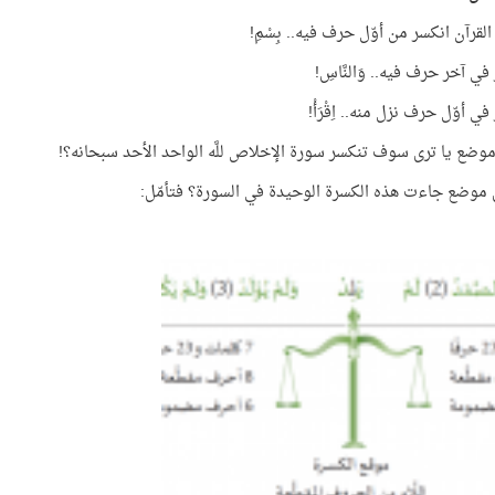
القرآن انكسر من أوّل حرف فيه.. بِسْمِ!
ي آخر حرف فيه.. وَالنَّاسِ!
ي أوّل حرف نزل منه.. اِقْرَأْ!
وضع يا ترى سوف تنكسر سورة الإخلاص للَّه الواحد الأحد سبحانه؟!
موضع جاءت هذه الكسرة الوحيدة في السورة؟ فتأمّل: