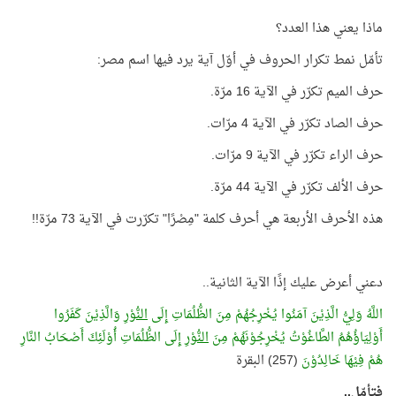
ماذا يعني هذا العدد؟
تأمّل نمط تكرار الحروف في أوّل آية يرد فيها اسم مصر:
حرف الميم تكرّر في الآية 16 مرّة.
حرف الصاد تكرّر في الآية 4 مرّات.
حرف الراء تكرّر في الآية 9 مرّات.
حرف الألف تكرّر في الآية 44 مرّة.
هذه الأحرف الأربعة هي أحرف كلمة "مِصْرًا" تكرّرت في الآية 73 مرّة!!
دعني أعرض عليك إذًا الآية الثانية..
اللَّهُ وَلِيُّ الَّذِيْنَ آمَنُوا يُخْرِجُهُمْ مِنَ الظُّلُمَاتِ إِلَى
النُّوْرِ
وَالَّذِيْنَ كَفَرُوا
أَوْلِيَاؤُهُمُ الطَّاغُوْتُ يُخْرِجُوْنَهُمْ مِنَ
النُّوْرِ
إِلَى الظُّلُمَاتِ أُوْلَئِكَ أَصْحَابُ النَّارِ
هُمْ فِيْهَا خَالِدُوْنَ
(257) البقرة
فتأمّل..