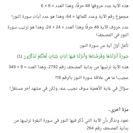
هذه الآية عدد حروفها 48 حرفًا، وهذا العدد = 8 × 6
مجموع رقم الآية وعدد كلماتها = 64، وهذا هو عدد آيات سورة النور!
عدد حروف الآية 48 حرفًا وهذا العدد = 24 + 24، وهذا هو ترتيب سورة
النور في المصحف!
تأمّل أوّل آية من سورة النور:
سُورَةٌ أَنزَلْنَاهَا وَفَرَضْنَاهَا وَأَنزَلْنَا فِيهَا آيَاتٍ بَيِّنَاتٍ لَّعَلَّكُمْ تَذَكَّرُونَ
(1)
هذه الآية ترتيبها من بداية المصحف رقم 2792، وهذا العدد = 8 × 349
عجيب! ما هي علاقة سورة النور بالرقم 8؟!
سؤال في غاية الأهميّة سوف نجيب عنه، ولكن في مشهد آخر مستقل!
مرّة أخرى..
نعود ونذكِّر بأن الآية التي ذُكر فيها النور في سورة البقرة ترتيبها من
بداية المصحف رقم 264