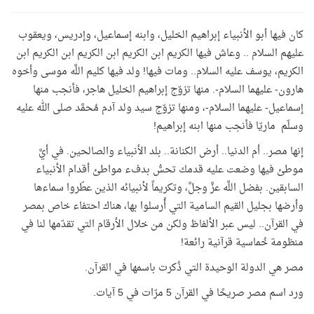
كان فيها أبو الأنبياء إبراهيم الخليل، وابنه إسماعيل، وإدريس، ويعقوب
عليهم
السلام
.. وعاش فيها الكريم ابن الكريم ابن الكريم ابن الكريم ابن
الكريم، يوسف عليه السلام.. ومات فيها! ولد فيها كليم اللَّه موسى وأخوه
هارون- عليهما السلام-. منها تزوّج إبراهيم الخليل هاجر، فأنجب منها
إسماعيل- عليهما السلام-، ومنها تزوّج سيد ولد آدم مُحمَّد
صلى الله عليه
وسلّم
ماريّا فأنجب منها ابنه إبراهيم!
إنها مصر.. أم الدنيا.. أرض الكنانة.. بلد الأنبياء والصالحين. في أيَّ
موطئ فيها وضعت عليه قدمك تحسُّ بدفء مواطئ أقدام الأنبياء
السابقين. بفضل اللَّه عزَّ وجلَّ، وتكريماً لأنبيائه الذين عطّروا سماءها
وأرضها بجليل القيم السامية التي أُرسلوا بها، هناك احتفاء خاص بمصر
في القرآن.. ليس عبر الألفاظ ولكن من خلال الأرقام التي تقدّمها لنا في
منظومة خُماسية قرآنية رائعة!
مصر هي الدولة الوحيدة التي ذُكرت باسمها في القرآن.
ورد اسم مصر صريحًا في القرآن 5 مرّات في 5 آيات.