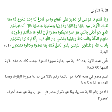
الآية الأولى
وَإِذْ قُلْتُمْ يَا مُوْسَى لَنْ نَصْبِرَ عَلَى طَعَامٍ وَاحِدٍ فَادْعُ لَنَا رَبَّكَ يُخْرِجْ لَنَا مِمَّا
تُنْبِتُ الْأَرْضُ مِنْ بَقْلِهَا وَقِثَّائِهَا وَفُوْمِهَا وَعَدَسِهَا وَبَصَلِهَا قَالَ أَتَسْتَبْدِلُوْنَ
الَّذِي هُوَ أَدْنَى بِالَّذِي هُوَ خَيْرٌ اهْبِطُوا
مِصْرًا
فَإِنَّ لَكُمْ مَا سَأَلْتُمْ وَضُرِبَتْ
عَلَيْهِمُ الذِّلَّةُ وَالْمَسْكَنَةُ وَبَاؤُوا بِغَضَبٍ مِنَ اللَّهِ ذَلِكَ بِأَنَّهُمْ كَانُوا يَكْفُرُوْنَ
بِآيَاتِ اللَّهِ وَيَقْتُلُوْنَ النَّبِيِّيْنَ بِغَيْرِ الْحَقِّ ذَلِكَ بِمَا عَصَوْا وَكَانُوا يَعْتَدُوْنَ
(61)
البقرة
تأتي هذه الآية بعد 60 آية من بداية سورة البقرة، وعدد كلمات هذه الآية
نفسها 60 كلمة!
اسم مصر في هذه الآية هو الكلمة رقم 915 من بداية سورة البقرة، وهذا
العدد = 61 × 5 × 3
61 هو رقم الآية نفسها، و5 هو تكرار مصر في القرآن، و3 هو عدد أحرف
"مصر"!