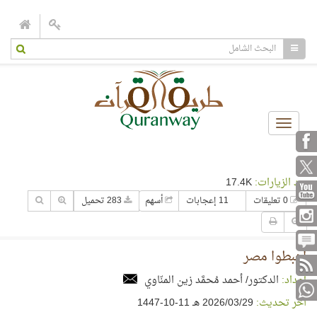
Toggle
navigation
عدد الزيارات:
17.4K
0 تعليقات
11 إعجابات
أسهم
283 تحميل
اهبطوا مصر
إعداد:
الدكتور/ أحمد مُحمَّد زين المنّاوي
آخر تحديث:
29‏/03‏/2026 هـ 11-10-1447