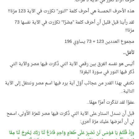
حرف الراء تكرّر في الآية 9 مرّات.
هذه الأحرف الخمسة هي أحرف كلمة "النور" تكرّرت في الآية 123 مرّة!!
لقد رأينا قبل قليل أن أحرف كلمة "مِصْرًا" تكرّرت في الآية نفسها 73
مرّة!!
مجموع العددين 123 + 73 يساوي 196
تأمّل..
أليس هو نفسه الفرق بين رقمي الآية التي ذُكرت فيها مصر والآية التي
ذُكر فيها النور في سورة البقرة!
نكتفي بهذا القدر من عجائب أوّل آية يرد فيها اسم مصر وننتقل إلى الآية
التالية..
عفوًا لقد تذكّرت أمرًا مهمًا..
قبل أن نسدل الستار على الآية التي ذُكرت فيها مصر للمرّة الأولى، اسمح
لي أن أعرضها عليك مرّة أخرى:
وَإِذْ قُلْتُمْ يَا مُوْسَى لَنْ نَصْبِرَ عَلَى طَعَامٍ وَاحِدٍ فَادْعُ لَنَا رَبَّكَ يُخْرِجْ لَنَا مِمَّا