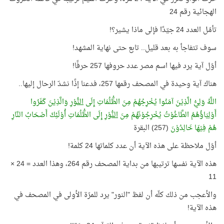
الهجائية رقم 24
تأمّل العدد 24 جيّدًا فإلى ماذا يشير؟!
سوف تتفاجأ به بعد قليل.. تابع حتى نهاية المشهد!
أوّل آية يرد فيها اسم مصر عدد حروفها 257 حرفًا!
هناك آية وحيدة في المصحف رقمها 257، فدعنا إذًا نشدّ الرحال إليها..
اللَّهُ وَلِيُّ الَّذِيْنَ آمَنُوا يُخْرِجُهُمْ مِنَ الظُّلُمَاتِ إِلَى
النُّوْرِ
وَالَّذِيْنَ كَفَرُوا
أَوْلِيَاؤُهُمُ الطَّاغُوْتُ يُخْرِجُوْنَهُمْ مِنَ
النُّوْرِ
إِلَى الظُّلُمَاتِ أُوْلَئِكَ أَصْحَابُ النَّارِ
هُمْ فِيْهَا خَالِدُوْنَ
(257) البقرة
أوّل ملاحظة على هذه الآية أن عدد كلماتها 24 كلمة!
هذه الآية نفسها ترتيبها من بداية المصحف رقم 264، وهذا العدد = 24 ×
11
والأعجب من ذلك كلّه أن لفظ "النور" يرد للمرّة الأولى في المصحف في
هذه الآية!