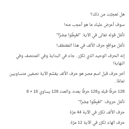
هل تعجبَّت من ذلك؟
سوف أعرض عليك ما هو أعجب منه!
تأمّل قوله تعالى في الآية: "اهْبِطُوا مِصْرًا"
تأمّل مواقع حرف الألف في هذا المقتطف!
إنه الحرف الوحيد الذي تكرّر.. جاء في البداية وفي المنتصف وفي
النهاية!
آخر حرف قبل اسم مصر هو حرف الألف يقسِّم الآية نصفين متساويين
تمامًا..
128 حرفًا قبله و128 حرفًا بعده، والعدد 128 يساوي 16 × 8
تأمّل حروف: "اهْبِطُوا مِصْرًا"
حرف الألف تكرّر في الآية 44 مرّة.
حرف الهاء تكرّر في الآية 12 مرّة.