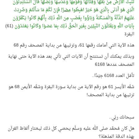
تُنْبِتُ الْأَرْضُ مِنْ بَقْلِهَا وَقِثَّائِهَا وَفُوْمِهَا وَعَدَسِهَا وَبَصَلِهَا قَالَ أَتَسْتَبْدِلُوْنَ
الَّذِي هُوَ أَدْنَى بِالَّذِي هُوَ خَيْرٌ اهْبِطُوا
مِصْرًا
فَإِنَّ لَكُمْ مَا سَأَلْتُمْ وَضُرِبَتْ
عَلَيْهِمُ الذِّلَّةُ وَالْمَسْكَنَةُ وَبَاؤُوا بِغَضَبٍ مِنَ اللَّهِ ذَلِكَ بِأَنَّهُمْ كَانُوا يَكْفُرُوْنَ
بِآيَاتِ اللَّهِ وَيَقْتُلُوْنَ النَّبِيِّيْنَ بِغَيْرِ الْحَقِّ ذَلِكَ بِمَا عَصَوْا وَكَانُوا يَعْتَدُوْنَ
(61)
البقرة
هذه الآية التي أمامك رقمها 61، وترتيبها من بداية المصحف رقم 68
وبذلك يمكنك أن تستنتج أن الآيات التي تأتي بعد هذه الآية حتى نهاية
المصحف عددها 6168
تأمّل العدد 6168 جيّدًا..
شقّه الأيسر 61 هو رقم الآية من بداية سورة البقرة وشقّه الأيمن 68 هو
ترتيبها من بداية المصحف!
سبحانك ربّي..
هل كان مُحمَّد صلى الله عليه وسلّم يحصي كل ذلك ليختار ألفاظ القرآن
بهذه الدقة المذهلة؟