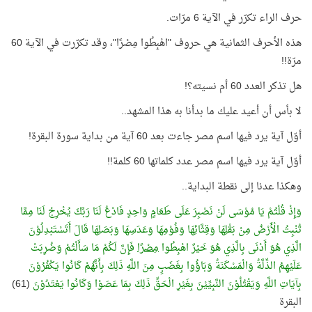
حرف الراء تكرّر في الآية 6 مرّات.
هذه الأحرف الثمانية هي حروف "اهْبِطُوا مِصْرًا"، وقد تكرّرت في الآية 60
مرّة!!
هل تذكر العدد 60 أم نسيته؟!
لا بأس أن أعيد عليك ما بدأنا به هذا المشهد..
أوّل آية يرد فيها اسم مصر جاءت بعد 60 آية من بداية سورة البقرة!
أوّل آية يرد فيها اسم مصر عدد كلماتها 60 كلمة!!
وهكذا عدنا إلى نقطة البداية..
وَإِذْ قُلْتُمْ يَا مُوْسَى لَنْ نَصْبِرَ عَلَى طَعَامٍ وَاحِدٍ فَادْعُ لَنَا رَبَّكَ يُخْرِجْ لَنَا مِمَّا
تُنْبِتُ الْأَرْضُ مِنْ بَقْلِهَا وَقِثَّائِهَا وَفُوْمِهَا وَعَدَسِهَا وَبَصَلِهَا قَالَ أَتَسْتَبْدِلُوْنَ
الَّذِي هُوَ أَدْنَى بِالَّذِي هُوَ خَيْرٌ اهْبِطُوا
مِصْرًا
فَإِنَّ لَكُمْ مَا سَأَلْتُمْ وَضُرِبَتْ
عَلَيْهِمُ الذِّلَّةُ وَالْمَسْكَنَةُ وَبَاؤُوا بِغَضَبٍ مِنَ اللَّهِ ذَلِكَ بِأَنَّهُمْ كَانُوا يَكْفُرُوْنَ
بِآيَاتِ اللَّهِ وَيَقْتُلُوْنَ النَّبِيِّيْنَ بِغَيْرِ الْحَقِّ ذَلِكَ بِمَا عَصَوْا وَكَانُوا يَعْتَدُوْنَ
(61)
البقرة