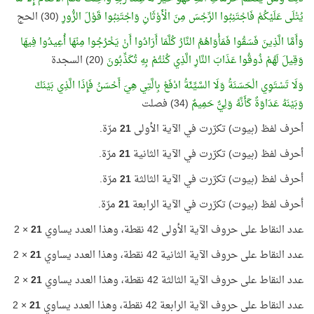
يُتْلَى عَلَيْكُمْ فَاجْتَنِبُوا الرِّجْسَ مِنَ الْأَوْثَانِ وَاجْتَنِبُوا قَوْلَ الزُّورِ
(30) الحج
وَأَمَّا الَّذِينَ فَسَقُوا فَمَأْوَاهُمُ النَّارُ كُلَّمَا أَرَادُوا أَنْ يَخْرُجُوا مِنْهَا أُعِيدُوا فِيهَا
وَقِيلَ لَهُمْ ذُوقُوا عَذَابَ النَّارِ الَّذِي كُنْتُمْ بِهِ تُكَذِّبُونَ
(20) السجدة
وَلَا تَسْتَوِي الْحَسَنَةُ وَلَا السَّيِّئَةُ ادْفَعْ بِالَّتِي هِيَ أَحْسَنُ فَإِذَا الَّذِي بَيْنَكَ
وَبَيْنَهُ عَدَاوَةٌ كَأَنَّهُ وَلِيٌّ حَمِيمٌ
(34) فصلت
أحرف لفظ (بيوت) تكرّرت في الآية الأولى
21
مرّة.
أحرف لفظ (بيوت) تكرّرت في الآية الثانية
21
مرّة.
أحرف لفظ (بيوت) تكرّرت في الآية الثالثة
21
مرّة.
أحرف لفظ (بيوت) تكرّرت في الآية الرابعة
21
مرّة.
عدد النقاط على حروف الآية الأولى 42 نقطة، وهذا العدد يساوي
21
× 2
عدد النقاط على حروف الآية الثانية 42 نقطة، وهذا العدد يساوي
21
× 2
عدد النقاط على حروف الآية الثالثة 42 نقطة، وهذا العدد يساوي
21
× 2
عدد النقاط على حروف الآية الرابعة 42 نقطة، وهذا العدد يساوي
21
× 2