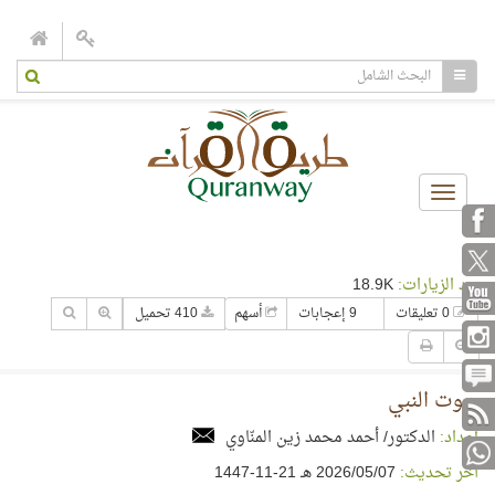
Toggle
navigation
عدد الزيارات:
18.9K
0 تعليقات
9 إعجابات
أسهم
410 تحميل
بيوت النبي
إعداد:
الدكتور/ أحمد محمد زين المنّاوي
آخر تحديث:
07‏/05‏/2026 هـ 21-11-1447