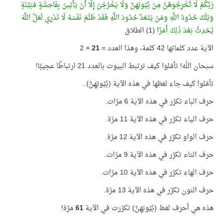
رَبَّكُمْ لَا تُخْرِجُوهُنَّ مِنْ
بُيُوتِهِنَّ
وَلَا يَخْرُجْنَ إِلَّا أَنْ يَأْتِينَ بِفَاحِشَةٍ مُبَيِّنَةٍ
وَتِلْكَ حُدُودُ اللَّهِ وَمَنْ يَتَعَدَّ حُدُودَ اللَّهِ فَقَدْ ظَلَمَ نَفْسَهُ لَا تَدْرِي لَعَلَّ اللَّهَ
يُحْدِثُ بَعْدَ ذَلِكَ أَمْرًا
(1) الطلاق
الآية عدد كلماتها 42 كلمة، وهذا العدد =
21
× 2
سبحان الله! تأمّلوا كيف ترتبط البيوت بالعدد 21 ارتباطًا عجيبًا!
تأمّلوا كيف جاء لفظها في هذه الآية (بُيُوتِهِنَّ)..
حرف الباء تكرّر في هذه الآية 6 مرّات.
حرف الياء تكرّر في هذه الآية 11 مرّة.
حرف الواو تكرّر في هذه الآية 12 مرّة.
حرف التاء تكرّر في هذه الآية 9 مرّات.
حرف الهاء تكرّر في هذه الآية 10 مرّات.
حرف النون تكرّر في هذه الآية 13 مرّة.
هذه هي أحرف لفظ (بُيُوتِهِنَّ) تكرّرت في الآية
61
مرّة!