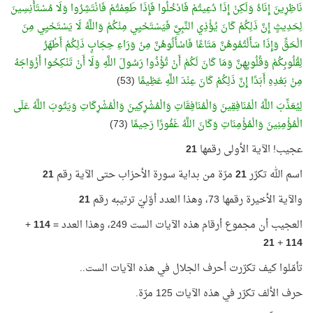
نَاظِرِينَ إِنَاهُ وَلَكِنْ إِذَا دُعِيتُمْ فَادْخُلُوا فَإِذَا طَعِمْتُمْ فَانْتَشِرُوا وَلَا مُسْتَأْنِسِينَ
لِحَدِيثٍ إِنَّ ذَلِكُمْ كَانَ يُؤْذِي النَّبِيَّ فَيَسْتَحْيِي مِنْكُمْ وَاللَّهُ لَا يَسْتَحْيِي مِنَ
الْحَقِّ وَإِذَا سَأَلْتُمُوهُنَّ مَتَاعًا فَاسْأَلُوهُنَّ مِنْ وَرَاءِ حِجَابٍ ذَلِكُمْ أَطْهَرُ
لِقُلُوبِكُمْ وَقُلُوبِهِنَّ وَمَا كَانَ لَكُمْ أَنْ تُؤْذُوا رَسُولَ اللَّهِ وَلَا أَنْ تَنْكِحُوا أَزْوَاجَهُ
مِنْ بَعْدِهِ أَبَدًا إِنَّ ذَلِكُمْ كَانَ عِنْدَ اللَّهِ عَظِيمًا
(53)
لِيُعَذِّبَ اللَّهُ الْمُنَافِقِينَ وَالْمُنَافِقَاتِ وَالْمُشْرِكِينَ وَالْمُشْرِكَاتِ وَيَتُوبَ اللَّهُ عَلَى
الْمُؤْمِنِينَ وَالْمُؤْمِنَاتِ وَكَانَ اللَّهُ غَفُورًا رَحِيمًا
(73)
عجيب! الآية الأولى رقمها
21
اسم الله تكرّر
21
مرّة من بداية سورة الأحزاب حتى الآية رقم
21
والآية الأخيرة رقمها 73، وهذا العدد أوّليّ ترتيبه رقم
21
العجيب أن مجموع أرقام هذه الآيات الست 249، وهذا العدد =
114
+
21
+
114
تأمّلوا كيف تكرّرت أحرف الجلال في هذه الآيات الست..
حرف الألف تكرّر في هذه الآيات 125 مرّة.