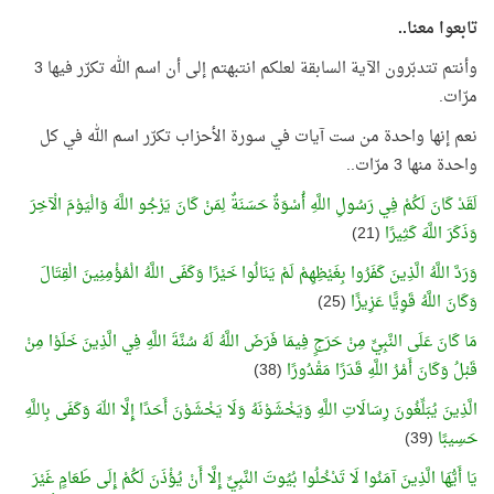
تابعوا معنا..
وأنتم تتدبّرون الآية السابقة لعلكم انتبهتم إلى أن اسم الله تكرّر فيها 3
مرّات.
نعم إنها واحدة من ست آيات في سورة الأحزاب تكرّر اسم الله في كل
واحدة منها 3 مرّات..
لَقَدْ كَانَ لَكُمْ فِي رَسُولِ اللَّهِ أُسْوَةٌ حَسَنَةٌ لِمَنْ كَانَ يَرْجُو اللَّهَ وَالْيَوْمَ الْآخِرَ
وَذَكَرَ اللَّهَ كَثِيرًا
(21)
وَرَدَّ اللَّهُ الَّذِينَ كَفَرُوا بِغَيْظِهِمْ لَمْ يَنَالُوا خَيْرًا وَكَفَى اللَّهُ الْمُؤْمِنِينَ الْقِتَالَ
وَكَانَ اللَّهُ قَوِيًّا عَزِيزًا
(25)
مَا كَانَ عَلَى النَّبِيِّ مِنْ حَرَجٍ فِيمَا فَرَضَ اللَّهُ لَهُ سُنَّةَ اللَّهِ فِي الَّذِينَ خَلَوْا مِنْ
قَبْلُ وَكَانَ أَمْرُ اللَّهِ قَدَرًا مَقْدُورًا
(38)
الَّذِينَ يُبَلِّغُونَ رِسَالَاتِ اللَّهِ وَيَخْشَوْنَهُ وَلَا يَخْشَوْنَ أَحَدًا إِلَّا اللّهَ وَكَفَى بِاللَّهِ
حَسِيبًا
(39)
يَا أَيُّهَا الَّذِينَ آمَنُوا لَا تَدْخُلُوا بُيُوتَ النَّبِيِّ إِلَّا أَنْ يُؤْذَنَ لَكُمْ إِلَى طَعَامٍ غَيْرَ