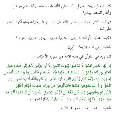
كنت أدخل بيوت رسول الله -صلى الله عليه وسلم- وأنا غلام مراهق
وأنال السقف بيدي!
فهذا ما اكتفى به النبي -صلى الله عليه وسلم- في حياته وهو أكرم البشر
على الله..
فكيف تنطق الأرقام بما ينير للبشرية طريق الهدى.. طريق القرآن؟
تأمّلوا معي لفظ (بُيُوتَ النَّبِيِّ)..
لقد ورد في القرآن في هذه الآية من سورة الأحزاب..
يَا أَيُّهَا الَّذِينَ آمَنُوا لَا تَدْخُلُوا بُيُوتَ النَّبِيِّ إِلَّا أَنْ يُؤْذَنَ لَكُمْ إِلَى طَعَامٍ غَيْرَ
نَاظِرِينَ إِنَاهُ وَلَكِنْ إِذَا دُعِيتُمْ فَادْخُلُوا فَإِذَا طَعِمْتُمْ فَانْتَشِرُوا وَلَا مُسْتَأْنِسِينَ
لِحَدِيثٍ إِنَّ ذَلِكُمْ كَانَ يُؤْذِي النَّبِيَّ فَيَسْتَحْيِي مِنْكُمْ وَاللَّهُ لَا يَسْتَحْيِي مِنَ
الْحَقِّ وَإِذَا سَأَلْتُمُوهُنَّ مَتَاعًا فَاسْأَلُوهُنَّ مِنْ وَرَاءِ حِجَابٍ ذَلِكُمْ أَطْهَرُ
لِقُلُوبِكُمْ وَقُلُوبِهِنَّ وَمَا كَانَ لَكُمْ أَنْ تُؤْذُوا رَسُولَ اللَّهِ وَلَا أَنْ تَنْكِحُوا أَزْوَاجَهُ
مِنْ بَعْدِهِ أَبَدًا إِنَّ ذَلِكُمْ كَانَ عِنْدَ اللَّهِ عَظِيمًا
(53) الأحزاب
تأمّلوا النظم العجيب لحروف الآية..