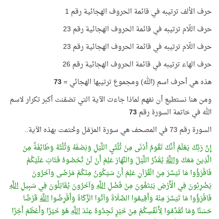
حرف الألف ترتيبه في قائمة الحروف الهجائية رقم 1
حرف اللّام ترتيبه في قائمة الحروف الهجائية رقم 23
حرف اللّام ترتيبه في قائمة الحروف الهجائية رقم 23
حرف الهاء ترتيبه في قائمة الحروف الهجائية رقم 26
هذه هي أحرف اسم (الله) ومجموع ترتيبها الهجائي =
73
ومن هنا نستطيع أن نفهم لماذا جاءت الآية التي تضمّنت أكبر تكرار لاسم
الله في خاتمة السورة رقم
73
السورة رقم 73 في المصحف هي سورة المزمّل وخُتمت بهذه الآية..
إِنَّ رَبَّكَ يَعْلَمُ أَنَّكَ تَقُومُ أَدْنَى مِنْ ثُلُثَيِ اللَّيْلِ وَنِصْفَهُ وَثُلُثَهُ وَطَائِفَةٌ مِنَ
الَّذِينَ مَعَكَ
وَاللَّهُ
يُقَدِّرُ اللَّيْلَ وَالنَّهَارَ عَلِمَ أَنْ لَنْ تُحْصُوهُ فَتَابَ عَلَيْكُمْ
فَاقْرَؤُوا مَا تَيَسَّرَ مِنَ الْقُرْآنِ عَلِمَ أَنْ سَيَكُونُ مِنْكُمْ مَرْضَى وَآخَرُونَ
يَضْرِبُونَ فِي الْأَرْضِ يَبْتَغُونَ مِنْ فَضْلِ
اللَّهِ
وَآخَرُونَ يُقَاتِلُونَ فِي سَبِيلِ
اللَّهِ
فَاقْرَؤُوا مَا تَيَسَّرَ مِنْهُ وَأَقِيمُوا الصَّلَاةَ وَآتُوا الزَّكَاةَ وَأَقْرِضُوا
اللَّهَ
قَرْضًا
حَسَنًا وَمَا تُقَدِّمُوا لِأَنْفُسِكُمْ مِنْ خَيْرٍ تَجِدُوهُ عِنْدَ
اللَّهِ
هُوَ خَيْرًا وَأَعْظَمَ أَجْرًا