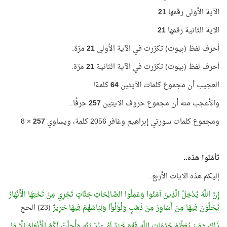
الآية الأولى رقمها
21
الآية الثانية رقمها
21
أحرف لفظ (بيوت) تكرّرت في الآية الأولى
21
مرّة.
أحرف لفظ (بيوت) تكرّرت في الآية الثانية
21
مرّة.
العجيب أن مجموع كلمات الآيتين
64
كلمة!
والأعجب منه أن مجموع حروف الآيتين
257
حرفًا..
ومجموع كلمات سورتي إبراهيم وغافر 2056 كلمة، ويساوي
257
× 8
تأمّلوا هذه..
إليكم هذه الآيات الأربع..
إِنَّ اللَّهَ يُدْخِلُ الَّذِينَ آمَنُوا وَعَمِلُوا الصَّالِحَاتِ جَنَّاتٍ تَجْرِي مِنْ تَحْتِهَا الْأَنْهَارُ
يُحَلَّوْنَ فِيهَا مِنْ أَسَاوِرَ مِنْ ذَهَبٍ وَلُؤْلُؤًا وَلِبَاسُهُمْ فِيهَا حَرِيرٌ
(23) الحج
ذَلِكَ وَمَنْ يُعَظِّمْ حُرُمَاتِ اللَّهِ فَهُوَ خَيْرٌ لَهُ عِنْدَ رَبِّهِ وَأُحِلَّتْ لَكُمُ الْأَنْعَامُ إِلَّا مَا