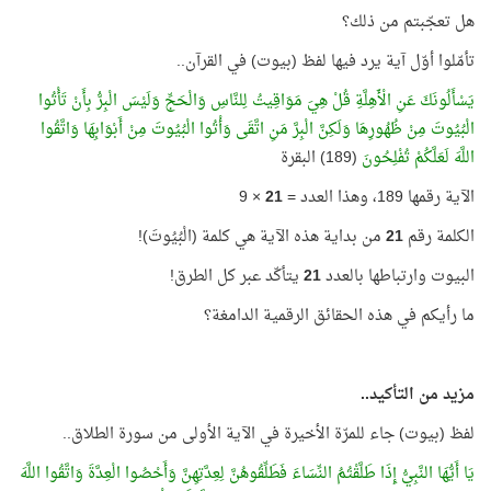
هل تعجّبتم من ذلك؟
تأمّلوا أوّل آية يرد فيها لفظ (بيوت) في القرآن..
يَسْأَلُونَكَ عَنِ الْأَهِلَّةِ قُلْ هِيَ مَوَاقِيتُ لِلنَّاسِ وَالْحَجِّ وَلَيْسَ الْبِرُّ بِأَنْ تَأْتُوا
الْبُيُوتَ مِنْ ظُهُورِهَا وَلَكِنَّ الْبِرَّ مَنِ اتَّقَى وَأْتُوا الْبُيُوتَ مِنْ أَبْوَابِهَا وَاتَّقُوا
اللَّهَ لَعَلَّكُمْ تُفْلِحُونَ
(189) البقرة
الآية رقمها 189، وهذا العدد =
21
× 9
الكلمة رقم
21
من بداية هذه الآية هي كلمة (الْبُيُوتَ)!
البيوت وارتباطها بالعدد
21
يتأكّد عبر كل الطرق!
ما رأيكم في هذه الحقائق الرقمية الدامغة؟
مزيد من التأكيد..
لفظ (بيوت) جاء للمرّة الأخيرة في الآية الأولى من سورة الطلاق..
يَا أَيُّهَا النَّبِيُّ إِذَا طَلَّقْتُمُ النِّسَاءَ فَطَلِّقُوهُنَّ لِعِدَّتِهِنَّ وَأَحْصُوا الْعِدَّةَ وَاتَّقُوا اللَّهَ