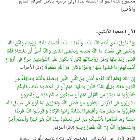
مجموع هذه المواقع السبعة عدد أوّليّ ترتيبه يعادل الموقع السابع
والأخير!
الآن اجمعوا الآيتين..
وَإِذْ تَقُولُ لِلَّذِي أَنْعَمَ
اللَّهُ
عَلَيْهِ وَأَنْعَمْتَ عَلَيْهِ أَمْسِكْ عَلَيْكَ زَوْجَكَ وَاتَّقِ
اللَّهَ
وَتُخْفِي فِي نَفْسِكَ مَا
اللَّهُ
مُبْدِيهِ وَتَخْشَى النَّاسَ
وَاللَّهُ
أَحَقُّ أَنْ تَخْشَاهُ فَلَمَّا
قَضَى زَيْدٌ مِنْهَا وَطَرًا زَوَّجْنَاكَهَا لِكَيْ لَا يَكُونَ عَلَى الْمُؤْمِنِينَ حَرَجٌ فِي أَزْوَاجِ
أَدْعِيَائِهِمْ إِذَا قَضَوْا مِنْهُنَّ وَطَرًا وَكَانَ أَمْرُ
اللَّهِ
مَفْعُولًا
(37) الأحزاب
إِنَّ رَبَّكَ يَعْلَمُ أَنَّكَ تَقُومُ أَدْنَى مِنْ ثُلُثَيِ اللَّيْلِ وَنِصْفَهُ وَثُلُثَهُ وَطَائِفَةٌ مِنَ
الَّذِينَ مَعَكَ
وَاللَّهُ
يُقَدِّرُ اللَّيْلَ وَالنَّهَارَ عَلِمَ أَنْ لَنْ تُحْصُوهُ فَتَابَ عَلَيْكُمْ
فَاقْرَؤُوا مَا تَيَسَّرَ مِنَ الْقُرْآنِ عَلِمَ أَنْ سَيَكُونُ مِنْكُمْ مَرْضَى وَآخَرُونَ
يَضْرِبُونَ فِي الْأَرْضِ يَبْتَغُونَ مِنْ فَضْلِ
اللَّهِ
وَآخَرُونَ يُقَاتِلُونَ فِي سَبِيلِ
اللَّهِ
فَاقْرَؤُوا مَا تَيَسَّرَ مِنْهُ وَأَقِيمُوا الصَّلَاةَ وَآتُوا الزَّكَاةَ وَأَقْرِضُوا
اللَّهَ
قَرْضًا
حَسَنًا وَمَا تُقَدِّمُوا لِأَنْفُسِكُمْ مِنْ خَيْرٍ تَجِدُوهُ عِنْدَ
اللَّهِ
هُوَ خَيْرًا وَأَعْظَمَ أَجْرًا
وَاسْتَغْفِرُوا
اللَّهَ
إِنَّ
اللَّهَ
غَفُورٌ رَحِيمٌ
(20) المزمّل
الآية الأولى هي الآية التي تضمّنت أكبر تكرار لاسم الله في سورة