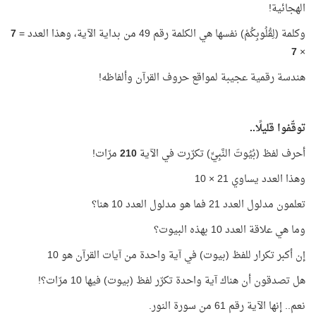
الهجائية!
وكلمة (لِقُلُوبِكُمْ) نفسها هي الكلمة رقم 49 من بداية الآية، وهذا العدد =
7
7
×
هندسة رقمية عجيبة لمواقع حروف القرآن وألفاظه!
توقّفوا قليلًا..
أحرف لفظ (بُيُوتَ النَّبِيِّ) تكرّرت في الآية
210
مرّات!
وهذا العدد يساوي 21 × 10
تعلمون مدلول العدد 21 فما هو مدلول العدد 10 هنا؟
وما هي علاقة العدد 10 بهذه البيوت؟
إن أكبر تكرار للفظ (بيوت) في آية واحدة من آيات القرآن هو 10
هل تصدقون أن هناك آية واحدة تكرّر لفظ (بيوت) فيها 10 مرّات؟!
نعم.. إنها الآية رقم 61 من سورة النور.