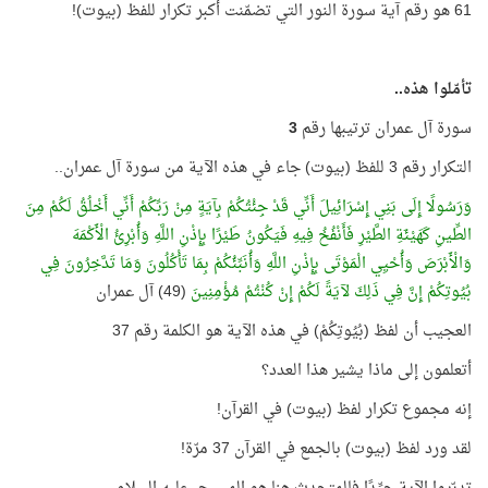
61 هو رقم آية سورة النور التي تضمّنت أكبر تكرار للفظ (بيوت)!
تأمّلوا هذه..
سورة آل عمران ترتيبها رقم
3
التكرار رقم 3 للفظ (بيوت) جاء في هذه الآية من سورة آل عمران..
وَرَسُولًا إِلَى بَنِي إِسْرَائِيلَ أَنِّي قَدْ جِئْتُكُمْ بِآيَةٍ مِنْ رَبِّكُمْ أَنِّي أَخْلُقُ لَكُمْ مِنَ
الطِّينِ كَهَيْئَةِ الطَّيْرِ فَأَنْفُخُ فِيهِ فَيَكُونُ طَيْرًا بِإِذْنِ اللَّهِ وَأُبْرِئُ الْأَكْمَهَ
وَالْأَبْرَصَ وَأُحْيِي الْمَوْتَى بِإِذْنِ اللَّهِ وَأُنَبِّئُكُمْ بِمَا تَأْكُلُونَ وَمَا تَدَّخِرُونَ فِي
بُيُوتِكُمْ إِنَّ فِي ذَلِكَ لآيَةً لَكُمْ إِنْ كُنْتُمْ مُؤْمِنِينَ
(49) آل عمران
العجيب أن لفظ (بُيُوتِكُمْ) في هذه الآية هو الكلمة رقم 37
أتعلمون إلى ماذا يشير هذا العدد؟
إنه مجموع تكرار لفظ (بيوت) في القرآن!
لقد ورد لفظ (بيوت) بالجمع في القرآن 37 مرّة!