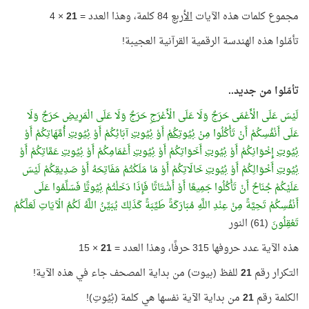
مجموع كلمات هذه الآيات
الأربع
84 كلمة، وهذا العدد =
21
× 4
تأمّلوا هذه الهندسة الرقمية القرآنية العجيبة!
تأمّلوا من جديد..
لَيْسَ عَلَى الْأَعْمَى حَرَجٌ وَلَا عَلَى الْأَعْرَجِ حَرَجٌ وَلَا عَلَى الْمَرِيضِ حَرَجٌ وَلَا
عَلَى أَنْفُسِكُمْ أَنْ تَأْكُلُوا مِنْ
بُيُوتِكُمْ
أَوْ
بُيُوتِ
آبَائِكُمْ أَوْ
بُيُوتِ
أُمَّهَاتِكُمْ أَوْ
بُيُوتِ
إِخْوَانِكُمْ أَوْ
بُيُوتِ
أَخَوَاتِكُمْ أَوْ
بُيُوتِ
أَعْمَامِكُمْ أَوْ
بُيُوتِ
عَمَّاتِكُمْ أَوْ
بُيُوتِ
أَخْوَالِكُمْ أَوْ
بُيُوتِ
خَالَاتِكُمْ أَوْ مَا مَلَكْتُمْ مَفَاتِحَهُ أَوْ صَدِيقِكُمْ لَيْسَ
عَلَيْكُمْ جُنَاحٌ أَنْ تَأْكُلُوا جَمِيعًا أَوْ أَشْتَاتًا فَإِذَا دَخَلْتُمْ
بُيُوتًا
فَسَلِّمُوا عَلَى
أَنْفُسِكُمْ تَحِيَّةً مِنْ عِنْدِ اللَّهِ مُبَارَكَةً طَيِّبَةً كَذَلِكَ يُبَيِّنُ اللَّهُ لَكُمُ الْآيَاتِ لَعَلَّكُمْ
تَعْقِلُونَ
(61) النور
هذه الآية عدد حروفها 315 حرفًا، وهذا العدد =
21
× 15
التكرار رقم
21
للفظ (بيوت) من بداية المصحف جاء في هذه الآية!
الكلمة رقم
21
من بداية الآية نفسها هي كلمة (بُيُوتِ)!