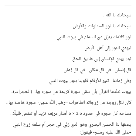
سبحانك يا الله..
سبحانك يا نور السماوات والأرض..
نور كلامك ينزل من السماء في بيوت النبي..
ليهدي النور إلى أهل الأرض..
نور يهدي الإنسان إلى طريق الحق..
كل إنسان.. في كل مكان.. في كل زمان..
وفي زماننا.. تنير الأرقام قلوبنا بنور بيوت النبي..
بيوت خلّدها القرآن بأن سمّى سورة كريمة من سوره بها.. (الحجرات)..
كان لكل زوجة من زوجاته الطاهرات –رضي الله عنهن- حجرة خاصة بها..
مساحة كل حجرة في حدود 3.5 × 5 أمتار مربّعة تزيد أو تنقص قليلًا..
يصفها لنا الحسن البصري وهو الذي رُبِّي في حجر أم سلمة زوج النبي
-صلى الله عليه وسلم- فيقول: