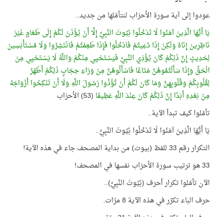
عودوا إلى آية سورة الأحزاب لنتأمّلها من جديد..
يَا أَيُّهَا الَّذِينَ آمَنُوا لَا تَدْخُلُوا بُيُوتَ النَّبِيِّ إِلَّا أَنْ يُؤْذَنَ لَكُمْ إِلَى طَعَامٍ غَيْرَ
نَاظِرِينَ إِنَاهُ وَلَكِنْ إِذَا دُعِيتُمْ فَادْخُلُوا فَإِذَا طَعِمْتُمْ فَانْتَشِرُوا وَلَا مُسْتَأْنِسِينَ
لِحَدِيثٍ إِنَّ ذَلِكُمْ كَانَ يُؤْذِي النَّبِيَّ فَيَسْتَحْيِي مِنْكُمْ وَاللَّهُ لَا يَسْتَحْيِي مِنَ
الْحَقِّ وَإِذَا سَأَلْتُمُوهُنَّ مَتَاعًا فَاسْأَلُوهُنَّ مِنْ وَرَاءِ حِجَابٍ ذَلِكُمْ أَطْهَرُ
لِقُلُوبِكُمْ وَقُلُوبِهِنَّ وَمَا كَانَ لَكُمْ أَنْ تُؤْذُوا رَسُولَ اللَّهِ وَلَا أَنْ تَنْكِحُوا أَزْوَاجَهُ
مِنْ بَعْدِهِ أَبَدًا إِنَّ ذَلِكُمْ كَانَ عِنْدَ اللَّهِ عَظِيمًا
(53) الأحزاب
تأمّلوا كيف تبدأ الآية..
يَا أَيُّهَا الَّذِينَ آمَنُوا لَا تَدْخُلُوا بُيُوتَ النَّبِيِّ..
التكرار رقم 33 للفظ (بيوت) من بداية المصحف جاء في هذه الآية!
33 هو ترتيب سورة الأحزاب نفسها في المصحف!
الآن تأمّلوا تكرار أحرف (بُيُوتَ النَّبِيِّ)..
حرف الباء تكرّر في هذه الآية 8 مرّات.