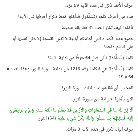
حرف الألف تكرّر في هذه الآية 59 مرّة.
هذه هي أحرف كلمة (فَسَلِّمُوا) فتأمّلوا نمط تكرار أحرفها في الآية!
تأمّلوا كيف تكرّر العدد 31 بطريقة عجيبة!
جميع هذه الأعداد التي أمامكم أوّليّة لا تقبل القسمة إلا على نفسها أو
على الرقم واحد!
كلمة (فَسَلِّمُوا) تأتي قبل
64
حرفًا من نهاية الآية!
كلمة (فَسَلِّمُوا) هي الكلمة رقم 1216 من بداية سورة النور، وهذا العدد =
× 19
64
العجيب أن
64
هو عدد آيات سورة النور!
الآن تأمّلوا آخر آية من سورة النور..
أَلَا إِنَّ لِلَّهِ مَا فِي السَّمَاوَاتِ وَالْأَرْضِ قَدْ يَعْلَمُ مَا أَنْتُمْ عَلَيْهِ وَيَوْمَ يُرْجَعُونَ
إِلَيْهِ فَيُنَبِّئُهُمْ بِمَا عَمِلُوا وَاللَّهُ بِكُلِّ شَيْءٍ عَلِيمٌ
(64) النور
حرف الباء تكرّر في هذه الآية 3 مرّات.