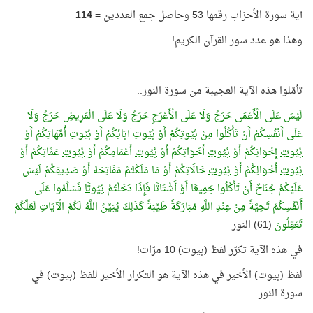
آية سورة الأحزاب رقمها 53 وحاصل جمع العددين =
114
وهذا هو عدد سور القرآن الكريم!
تأمّلوا هذه الآية العجيبة من سورة النور..
لَيْسَ عَلَى الْأَعْمَى حَرَجٌ وَلَا عَلَى الْأَعْرَجِ حَرَجٌ وَلَا عَلَى الْمَرِيضِ حَرَجٌ وَلَا
عَلَى أَنْفُسِكُمْ أَنْ تَأْكُلُوا مِنْ
بُيُوتِكُمْ
أَوْ
بُيُوتِ
آبَائِكُمْ أَوْ
بُيُوتِ
أُمَّهَاتِكُمْ أَوْ
بُيُوتِ
إِخْوَانِكُمْ أَوْ
بُيُوتِ
أَخَوَاتِكُمْ أَوْ
بُيُوتِ
أَعْمَامِكُمْ أَوْ
بُيُوتِ
عَمَّاتِكُمْ أَوْ
بُيُوتِ
أَخْوَالِكُمْ أَوْ
بُيُوتِ
خَالَاتِكُمْ أَوْ مَا مَلَكْتُمْ مَفَاتِحَهُ أَوْ صَدِيقِكُمْ لَيْسَ
عَلَيْكُمْ جُنَاحٌ أَنْ تَأْكُلُوا جَمِيعًا أَوْ أَشْتَاتًا فَإِذَا دَخَلْتُمْ
بُيُوتًا
فَسَلِّمُوا عَلَى
أَنْفُسِكُمْ تَحِيَّةً مِنْ عِنْدِ اللَّهِ مُبَارَكَةً طَيِّبَةً كَذَلِكَ يُبَيِّنُ اللَّهُ لَكُمُ الْآيَاتِ لَعَلَّكُمْ
تَعْقِلُونَ
(61) النور
في هذه الآية تكرّر لفظ (بيوت) 10 مرّات!
لفظ (بيوت) الأخير في هذه الآية هو التكرار الأخير للفظ (بيوت) في
سورة النور.