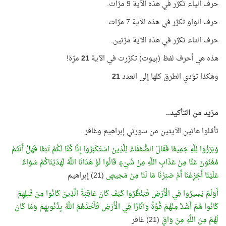
حرف الياء تكرّر في هذه الآية 9 مرّات.
حرف الواو تكرّر في هذه الآية 7 مرّات.
حرف التاء تكرّر في هذه الآية مرّتين.
هذه هي أحرف لفظ (بيوت) تكرّرت في الآية
21
مرّة!
وهكذا تؤدي الطرق كلها إلى العدد
21
مزيد من التأكيد..
تأمّلوا هاتين الآيتين من سورتي إبراهيم وغافر..
وَبَرَزُوا لِلَّهِ جَمِيعًا فَقَالَ الضُّعَفَاءُ لِلَّذِينَ اسْتَكْبَرُوا إِنَّا كُنَّا لَكُمْ تَبَعًا فَهَلْ أَنْتُمْ
مُغْنُونَ عَنَّا مِنْ عَذَابِ اللَّهِ مِنْ شَيْءٍ قَالُوا لَوْ هَدَانَا اللَّهُ لَهَدَيْنَاكُمْ سَوَاءٌ
عَلَيْنَا أَجَزِعْنَا أَمْ صَبَرْنَا مَا لَنَا مِنْ مَحِيصٍ
(21) إبراهيم
أَوَلَمْ يَسِيرُوا فِي الْأَرْضِ فَيَنْظُرُوا كَيْفَ كَانَ عَاقِبَةُ الَّذِينَ كَانُوا مِنْ قَبْلِهِمْ
كَانُوا هُمْ أَشَدَّ مِنْهُمْ قُوَّةً وَآثَارًا فِي الْأَرْضِ فَأَخَذَهُمُ اللَّهُ بِذُنُوبِهِمْ وَمَا كَانَ
لَهُمْ مِنَ اللَّهِ مِنْ وَاقٍ
(21) غافر