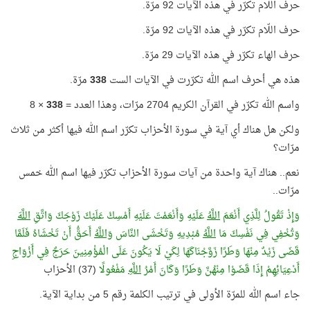
حرف اللّام تكرّر في هذه الآيات 92 مرّة.
حرف اللّام تكرّر في هذه الآيات 92 مرّة.
حرف الهاء تكرّر في هذه الآيات 29 مرّة.
هذه هي أحرف اسم الله تكرّرت في الآيات الست
338
مرّة.
واسم الله تكرّر في القرآن الكريم 2704 مرّات، وهذا العدد =
338
× 8
ولكن هل هناك أي آية في سورة الأحزاب تكرّر اسم الله فيها أكثر من ثلاث
مرّات؟
نعم.. هناك آية واحدة من آيات سورة الأحزاب تكرّر فيها اسم الله خمس
مرّات..
وَإِذْ تَقُولُ لِلَّذِي أَنْعَمَ
اللَّهُ
عَلَيْهِ وَأَنْعَمْتَ عَلَيْهِ أَمْسِكْ عَلَيْكَ زَوْجَكَ وَاتَّقِ
اللَّهَ
وَتُخْفِي فِي نَفْسِكَ مَا
اللَّهُ
مُبْدِيهِ وَتَخْشَى النَّاسَ
وَاللَّهُ
أَحَقُّ أَنْ تَخْشَاهُ فَلَمَّا
قَضَى زَيْدٌ مِنْهَا وَطَرًا زَوَّجْنَاكَهَا لِكَيْ لَا يَكُونَ عَلَى الْمُؤْمِنِينَ حَرَجٌ فِي أَزْوَاجِ
أَدْعِيَائِهِمْ إِذَا قَضَوْا مِنْهُنَّ وَطَرًا وَكَانَ أَمْرُ
اللَّهِ
مَفْعُولًا
(37) الأحزاب
جاء اسم الله للمرّة الأولى في ترتيب الكلمة رقم 5 من بداية الآية.