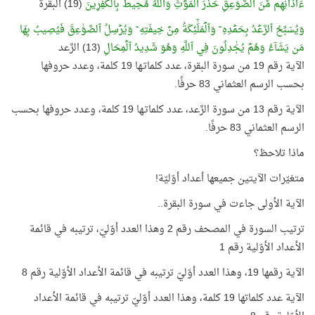
ءَاذَانِهِم مِّنَ ٱلصَّوَٰعِقِ حَذَرَ ٱلۡمَوۡتِۚ وَٱللَّهُ مُحِيطُۢ بِٱلۡكَٰفِرِينَ
(19) البقرة
وَيُسَبِّحُ ٱلرَّعۡدُ بِحَمۡدِهِۦ وَٱلۡمَلَٰٓئِكَةُ مِنۡ خِيفَتِهِۦ وَيُرۡسِلُ ٱلصَّوَٰعِقَ فَيُصِيبُ بِهَا
مَن يَشَآءُ وَهُمۡ يُجَٰدِلُونَ فِي ٱللَّهِ وَهُوَ شَدِيدُ ٱلۡمِحَالِ
(13) الرَّعد
الآية رقم 19 من سورة البقرة، عدد كلماتـها 19 كلمة، وعدد حروفها
بحسب الرسم العثماني 83 حرفًا.
الآية رقم 13 من سورة الرَّعد، عدد كلماتـها 19 كلمة، وعدد حروفها بحسب
الرسم العثماني 83 حرفًا.
ماذا تلاحظ؟
متغيّرات الآيتين جميعها أعداد أوّليّة!
الآية الأولى جاءت في سورة البقرة..
ترتيب السورة في المصحف رقم 2 وهذا العدد أوّليّ، ترتيبه في قائمة
الأعداد الأوّلية رقم 1
الآية رقمها 19، وهذا العدد أوّليّ ترتيبه في قائمة الأعداد الأوّلية رقم 8
الآية عدد كلماتها 19 كلمة، وهذا العدد أوّليّ ترتيبه في قائمة الأعداد