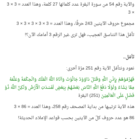
والآية رقم 54 من سورة البقرة عدد كلماتها 27 كلمة، وهذا العدد = 3 × 3
× 3
مجموع حروف الآيتين 243 حرفًا، وهذا العدد = 3 × 3 × 3 × 3 × 3
تأمّل هذا التناسق العجيب، فهل ترى غير الرقم 3 أمامك الآن؟!
تأمّل..
نعود ونتأمّل الآية رقم 251 مرّة أخرى:
فَهَزَمُوْهُمْ بِإِذْنِ اللَّهِ وَقَتَلَ دَاوُوْدُ جَالُوْتَ وَآتَاهُ اللَّهُ الْمُلْكَ وَالْحِكْمَةَ وَعَلَّمَهُ
مِمَّا يَشَاءُ وَلَوْلَا دَفْعُ اللَّهِ النَّاسَ بَعْضَهُمْ بِبَعْضٍ لَفَسَدَتِ الْأَرْضُ وَلَكِنَّ اللَّهَ ذُوْ
فَضْلٍ عَلَى الْعَالَمِيْنَ
(251) البقرة
هذه الآية ترتيبها من بداية المصحف رقم 258، وهذا العدد = 86 × 3
86 هو عدد حروف كلّ من الآيتين بحسب قواعد الإملاء الحديثة!