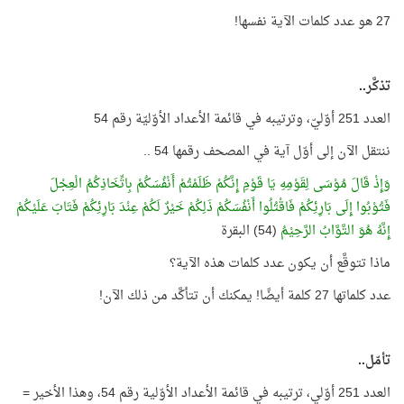
27 هو عدد كلمات الآية نفسها!
تذكَّر..
العدد 251 أوّليّ، وترتيبه في قائمة الأعداد الأوّليّة رقم 54
ننتقل الآن إلى أوّل آية في المصحف رقمها 54 ..
وَإِذْ قَالَ مُوْسَى لِقَوْمِهِ يَا قَوْمِ إِنَّكُمْ ظَلَمْتُمْ أَنْفُسَكُمْ بِاتِّخَاذِكُمُ الْعِجْلَ
فَتُوْبُوا إِلَى بَارِئِكُمْ فَاقْتُلُوا أَنْفُسَكُمْ ذَلِكُمْ خَيْرٌ لَكُمْ عِنْدَ بَارِئِكُمْ فَتَابَ عَلَيْكُمْ
إِنَّهُ هُوَ التَّوَّابُ الرَّحِيْمُ
(54) البقرة
ماذا تتوقَّع أن يكون عدد كلمات هذه الآية؟
عدد كلماتها 27 كلمة أيضًا! يمكنك أن تتأكَّد من ذلك الآن!
تأمّل..
العدد 251 أوّلي، ترتيبه في قائمة الأعداد الأوّلية رقم 54، وهذا الأخير =