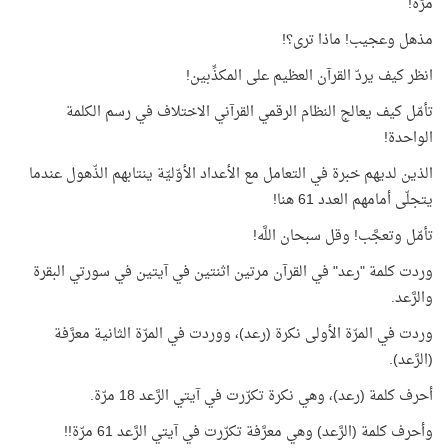
مرّة!
مذهل وعجيب! ماذا ترى؟!
انظر كيف يردّ القرآن العظيم على المكذِّبين!
تأمّل كيف يعالج النظام الرقمي القرآني الاختلاف في رسم الكلمة
الواحدة!
الذين لديهم خبرة في التعامل مع الأعداد الأوّليّة ينتابهم الذّهول عندما
يتجلّى أمامهم العدد 61 هنا!
تأمّل وتعجَّب! وقل سبحان اللَّه!
وردت كلمة "رعد" في القرآن مرتين اثنتين في آيتين في سورتي البقرة
والرَّعد.
وردت في المرّة الأولى نكرة (رعد)، ووردت في المرّة الثانية معرَّفة
(الرَّعد).
أحرف كلمة (رعد)، وهي نكرة تكرّرت في آيتي الرَّعد 18 مرّة.
وأحرف كلمة (الرَّعد) وهي معرَّفة تكرّرت في آيتي الرَّعد 61 مرّة!!