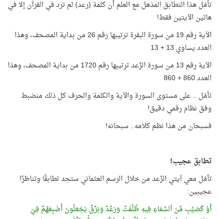
تأمّل هذا التطابق المذهل مع العلم أن كلمة (رعد) لم ترد في القرآن إلا في
هاتين الآيتين فقط!
الآية رقم 19 من سورة البقرة ترتيبها رقم 26 من بداية المصحف، وهذا
العدد يساوي 13 + 13
الآية رقم 13 من سورة الرَّعد ترتيبها رقم 1720 من بداية المصحف، وهذا
العدد 860 + 860
تأمّل .. على مستوى السورة والآية والكلمة والحرف كل ذلك منضبط
وفق نظام رقمي دقيق!
فسبحان من هذا نظم كلامه.. سبحانه!
تطابق عجيب!
تأمّل معي آيتي الرَّعد من خلال الرسم العثماني ستجد تطابقًا وتناظرًا
عجيبين:
أَوْ كَصَيِّبٖ مِّنَ ٱلسَّمَاءِ فِيهِ ظُلُمَٰتٌ وَرَعۡدٌ وَبَرۡقٌ يَجْعَلُونَ أَصَٰبِعَهُمۡ فِيٓ