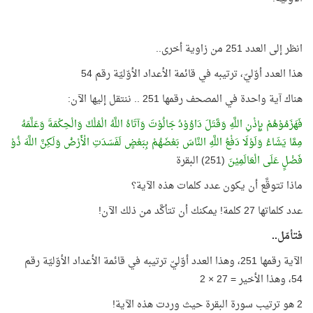
انظر إلى العدد 251 من زاوية أخرى..
هذا العدد أوّليّ، ترتيبه في قائمة الأعداد الأوّليّة رقم 54
هناك آية واحدة في المصحف رقمها 251 .. ننتقل إليها الآن:
فَهَزَمُوْهُمْ بِإِذْنِ اللَّهِ وَقَتَلَ دَاوُوْدُ جَالُوْتَ وَآتَاهُ اللَّهُ الْمُلْكَ وَالْحِكْمَةَ وَعَلَّمَهُ
مِمَّا يَشَاءُ وَلَوْلَا دَفْعُ اللَّهِ النَّاسَ بَعْضَهُمْ بِبَعْضٍ لَفَسَدَتِ الْأَرْضُ وَلَكِنَّ اللَّهَ ذُوْ
فَضْلٍ عَلَى الْعَالَمِيْنَ
(251) البقرة
ماذا تتوقَّع أن يكون عدد كلمات هذه الآية؟
عدد كلماتها 27 كلمة! يمكنك أن تتأكَّد من ذلك الآن!
فتأمّل..
الآية رقمها 251، وهذا العدد أوّليّ ترتيبه في قائمة الأعداد الأوّليّة رقم
54، وهذا الأخير = 27 × 2
2 هو ترتيب سورة البقرة حيث وردت هذه الآية!