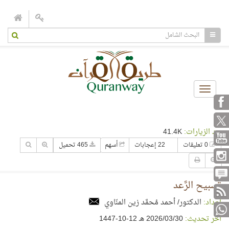
Toggle
navigation
عدد الزيارات:
41.4K
0 تعليقات
22 إعجابات
أسهم
465 تحميل
تسبيح الرَّعد
إعداد:
الدكتور/ أحمد مُحمَّد زين المنّاوي
آخر تحديث:
30‏/03‏/2026 هـ 12-10-1447