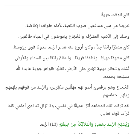
كان الوقت خريفًا..
خرجنا من منى مندفعين صوب الكعبة، لأداء طواف الإفاضة.
وصلنا إلى الكعبة المشرَّفة والحُجّاج يخوضون في المياه طائفين.
كان منظرًا رائعًا جدًّا، وكان أروع منه هدير الرَّعد مدوّيًا فوق رؤوسنا.
كان مشهدًا مهيبًا.. وتناغمًا فريدًا.. والتقاءً رائعًا بين السماء والأرض.
نُسُك وشعائر دينية تؤدى على الأرض، تظلّها ظواهر جوية عابدة للَّه
مسبّحة بحمده.
الحُجاج وهم يرفعون أصواتهم مهلِّلين مكبِّرين، والرَّعد من فوقهم يلهمهم،
ويلهب حماسهم.
لقد تركت تلك المشاهد أثرًا عميقًا في نفسي، ولا تزال تتراءى أمامي كلما
قرأت قوله تعالى:
وَيُسَبِّحُ الرَّعد بِحَمْدِهِ وَالْمَلاَئِكَةُ مِنْ خِيفَتِهِ
(13) الرَّعد