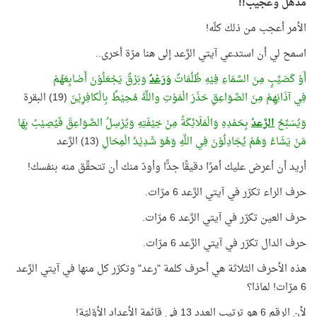
مذهل وعجيب!!
الأمر أعجب من ذلك كلّه!
اسمح لي أن استدعي آيتي الرَّعد إلى هنا مرّة أخرى..
أَوْ كَصَيِّبٍ مِنَ السَّمَاءِ فِيْهِ ظُلُمَاتٌ
وَرَعْدٌ
وَبَرْقٌ يَجْعَلُوْنَ أَصْابِعَهُمْ
فِي آذَانِهِمْ مِنَ الصَّوَاعِقِ حَذَرَ الْمَوْتِ واللَّهُ مُحِيْطٌ بِالْكافِرِيْنَ
(19) البقرة
وَيُسَبِّحُ
الرَّعدُ
بِحَمْدِهِ وَالْمَلَائِكَةُ مِنْ خِيْفَتِهِ وَيُرْسِلُ الصَّوَاعِقَ فَيُصِيْبُ بِهَا
مَنْ يَشَاءُ وَهُمْ يُجَادِلُوْنَ فِي اللَّهِ وَهُوَ شَدِيْدُ الْمِحَالِ
(13) الرَّعد
أريد أن أعرض عليك أمرًا دقيقًا جدًّا وأودّ منك أن تتحقَّق منه بنفسك!
حرف الراء تكرّر في آيتي الرَّعد 6 مرّات.
حرف العين تكرّر في آيتي الرَّعد 6 مرّات.
حرف الدال تكرّر في آيتي الرَّعد 6 مرّات.
هذه الأحرف الثلاثة هي أحرف كلمة "رعد" وتكرّر كل منها في آيتي الرَّعد
6 مرّات! لماذا؟
لأن الرقم 6 هو ترتيب العدد 13 في قائمة الأعداد الأوّليّة!