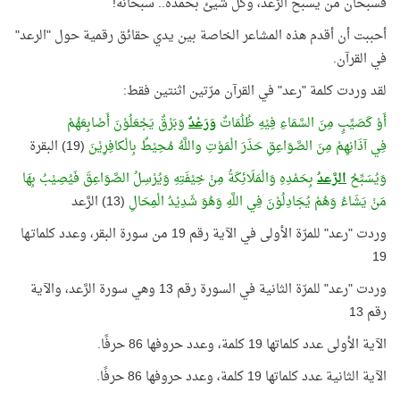
فسبحان من يسبح الرَّعد، وكل شيئ بحمده.. سبحانه!
أحببت أن أقدم هذه المشاعر الخاصة بين يدي حقائق رقمية حول "الرعد"
في القرآن.
لقد وردت كلمة "رعد" في القرآن مرّتين اثنتين فقط:
أَوْ كَصَيِّبٍ مِنَ السَّمَاءِ فِيْهِ ظُلُمَاتٌ
وَرَعْدٌ
وَبَرْقٌ يَجْعَلُوْنَ أَصْابِعَهُمْ
فِي آذَانِهِمْ مِنَ الصَّوَاعِقِ حَذَرَ الْمَوْتِ واللَّهُ مُحِيْطٌ بِالْكافِرِيْنَ
(19) البقرة
وَيُسَبِّحُ
الرَّعدُ
بِحَمْدِهِ وَالْمَلَائِكَةُ مِنْ خِيْفَتِهِ وَيُرْسِلُ الصَّوَاعِقَ فَيُصِيْبُ بِهَا
مَنْ يَشَاءُ وَهُمْ يُجَادِلُوْنَ فِي اللَّهِ وَهُوَ شَدِيْدُ الْمِحَالِ
(13) الرَّعد
وردت "رعد" للمرّة الأولى في الآية رقم 19 من سورة البقر، وعدد كلماتـها
19
وردت "رعد" للمرّة الثانية في السورة رقم 13 وهي سورة الرَّعد، والآية
رقم 13
الآية الأولى عدد كلماتها 19 كلمة، وعدد حروفها 86 حرفًا.
الآية الثانية عدد كلماتها 19 كلمة، وعدد حروفها 86 حرفًا.