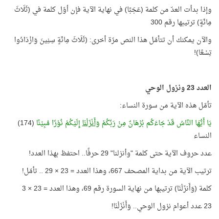
وإذا بدأت العدّ من كلمة (عَجَبًا) في نهاية الآية فإن أوّل كلمة في (ثَلَاثَ
مِائَةٍ) ترتيبها رقم 300
والآن يمكنك أن تتأمّل هذا النص مرّة أخرى: (ثَلَاثَ مِائَةٍ سِنِينَ وَازْدَادُوا
تِسْعًا)!
العدد 23 ونزول الوحي
تأمّل هذه الآية من سورة النساء:
يَا أَيُّهَا النَّاسُ قَدْ جَاءَكُم بُرْهَانٌ مِنْ رَبِّكُمْ
وَأَنْزَلْنَا
إِلَيْكُمْ نُوْرًا مُبِيْنًا
(174)
النساء
عدد حروف الآية حتى كلمة "وأنزلنا" 29 حرفًا.. احتفظ بهذا العدد!
ترتيب الآية من بداية المصحف 667، وهذا العدد = 23 × 29 .. تأمّل!
كلمة (وَأَنزَلْنَا) ترتيبها من نهاية السورة رقم 69، وهذا العدد = 23 × 3
23 عدد أعوام نزول الوحي.. وَأَنْزَلْنَا!