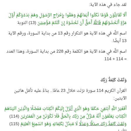
لقد جاء في هذه الآية:
أَلَا تُقَاتِلُوْنَ قَوْمًا نَكَثُوا أَيْمَانَهُمْ وَهَمُّوا بِإِخْرَاجِ الرَّسُوْلِ وَهُمْ بَدَءُوْكُمْ أَوَّلَ
مَرَّةٍ أَتَخْشَوْنَهُمْ
فَاللَّهُ
أَحَقُّ أَنْ تَخْشَوْهُ إِنْ كُنْتُمْ مُؤْمِنِيْنَ
(13) التوبة
اسم اللَّه في هذه الآية هو التكرار رقم 13 من بداية السورة، ورقم الآية
13 أيضًا.
اسم اللَّه في هذه الآية هو الكلمة رقم 228 من بداية السورة، وهذا العدد
= 114 + 114
وَتَمَّتْ كَلِمَةُ رَبِّكَ
القرآن الكريم 114 سورة نزلت خلال 23 عامًا.. بناءً عليه تأمّل هاتين
الآيتين:
أَفَغَيْرَ اللَّهِ أَبْتَغِيْ حَكَمًا وَهُوَ الَّذِي
أَنْزَلَ
إِلَيْكُمُ الْكِتَابَ مُفَصَّلًا وَالَّذِيْنَ آتَيْنَاهُمُ
الْكِتَابَ يَعْلَمُوْنَ أَنَّهُ مُنَزَّلٌ مِنْ رَبِّكَ بِالْحَقِّ فَلَا تَكُوْنَنَّ مِنَ الْمُمْتَرِيْنَ
(114)
وَتَمَّتْ كَلِمَةُ رَبِّكَ صِدْقًا وَعَدْلًا
لَا مُبَدِّلَ لِكَلِمَاتِهِ وَهُوَ السَّمِيْعُ الْعَلِيْمُ
(115)