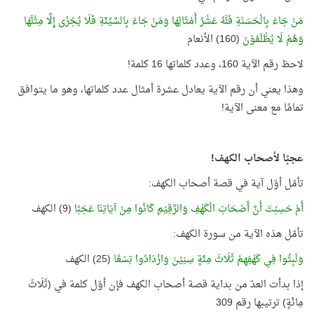
مَنْ جَاءَ بِالْحَسَنَةِ فَلَهُ عَشْرُ أَمْثَالِهَا وَمَنْ جَاءَ بِالسَّيِّئَةِ فَلَا يُجْزَى إِلَّا مِثْلَهَا
وَهُمْ لَا يُظْلَمُوْنَ
(160) الأنعام
لاحظ رقم الآية 160، وعدد كلماتها 16 كلمة!
وهذا يعني أن رقم الآية يعادل عشرة أمثال عدد كلماتها، وهو ما يتوافق
تمامًا مع معنى الآية!
عجبًا لأصحاب الكهف!
تأمّل أوّل آية في قصة أصحاب الكهف:
أَمْ حَسِبْتَ أَنَّ أَصْحَابَ الْكَهْفِ وَالرَّقِيْمِ كَانُوا مِنْ آيَاتِنَا عَجَبًا
(9) الكهف
تأمّل هذه الآية من سورة الكهف:
وَلَبِثُوا فِي كَهْفِهِمْ ثَلَاثَ مِئَةٍ سِنِيْنَ وَازْدَادُوا تِسْعًا
(25) الكهف
إذا بدأت العدّ من بداية قصة أصحاب الكهف فإن أوّل كلمة في (ثَلَاثَ
مِائَةٍ) ترتيبها رقم 309