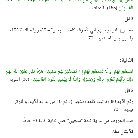
تُضِلُّ بِهَا مَنْ تَشَاءُ وَتَهْدِي مَنْ تَشَاءُ أَنْتَ وَلِيُّنَا فَاغْفِرْ لَنَا وَارْحَمْنَا وَأَنْتَ خَيْرُ
الْغَافِرِيْنَ
(155) الأعراف
تأمّل:
مجموع الترتيب الهجائي لأحرف كلمة "سبعين" = 85، ورقم الآية 155،
والفرق بين العددين = 70
الثانية:
اسْتَغْفِرْ لَهُمْ أَوْ لَا تَسْتَغْفِرْ لَهُمْ إِنْ تَسْتَغْفِرْ لَهُمْ
سَبْعِيْنَ
مَرّةً فَلَنْ يَغْفِرَ اللَّهُ لَهُمْ
ذَلِكَ بِأَنَّهُمْ كَفَرُوا بِاللَّهِ وَرَسُوْلِهِ وَاللَّهُ لَا يَهْدِي الْقَوْمَ الْفَاسِقِيْنَ
(80) التوبة
تأمّل:
رقم الآية 80 وترتيب كلمة (سَبْعِينَ) رقم 10 من بداية الآية، والفرق
بينهما = 70
عدد الحروف من بداية كلمة "سبعين" حتى نهاية الآية 70 حرفًا!
الآيتان معًا: