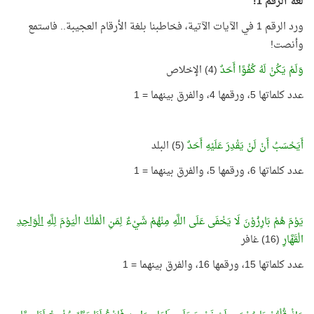
لغة الرقم 1!
ورد الرقم 1 في الآيات الآتية، فخاطبنا بلغة الأرقام العجيبة.. فاستمع
وأنصت!
وَلَمْ يَكُنْ لَهُ كُفُوًا أَحَدٌ
(4) الإخلاص
عدد كلماتها 5، ورقمها 4، والفرق بينهما = 1
أَيَحْسَبُ أَنْ لَنْ يَقْدِرَ عَلَيْهِ أَحَدٌ
(5) البلد
عدد كلماتها 6، ورقمها 5، والفرق بينهما = 1
يَوْمَ هُمْ بَارِزُوْنَ لَا يَخْفَى عَلَى اللَّهِ مِنْهُمْ شَيْءٌ لِمَنِ الْمُلْكُ الْيَوْمَ لِلَّهِ
الْوَاحِدِ
الْقَهَّارِ
(16) غافر
عدد كلماتها 15، ورقمها 16، والفرق بينهما = 1