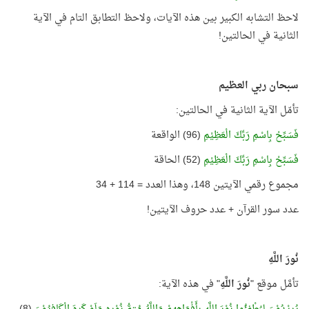
لاحظ التشابه الكبير بين هذه الآيات، ولاحظ التطابق التام في الآية
الثانية في الحالتين!
سبحان ربي العظيم
تأمّل الآية الثانية في الحالتين:
فَسَبِّحْ بِاسْمِ رَبِّكَ الْعَظِيْمِ
(96) الواقعة
فَسَبِّحْ بِاسْمِ رَبِّكَ الْعَظِيْمِ
(52) الحاقة
مجموع رقمي الآيتين 148، وهذا العدد = 114 + 34
عدد سور القرآن + عدد حروف الآيتين!
نُورَ اللَّهِ
تأمَّل موقع "
نُورَ اللَّهِ
" في هذه الآية: