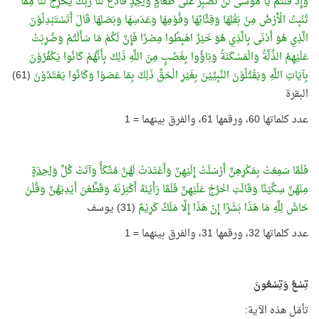
وَإِذْ قُلْتُمْ يَا مُوْسَى لَنْ نَصْبِرَ عَلَى طَعَامٍ
وَاحِدٍ
فَادْعُ لَنَا رَبَّكَ يُخْرِجْ لَنَا مِمَّا
تُنْبِتُ الْأَرْضُ مِنْ بَقْلِهَا وَقِثَّائِهَا وَفُوْمِهَا وَعَدَسِهَا وَبَصَلِهَا قَالَ أَتَسْتَبْدِلُوْنَ
الَّذِي هُوَ أَدْنَى بِالَّذِي هُوَ خَيْرٌ اهْبِطُوا مِصْرًا فَإِنَّ لَكُمْ مَا سَأَلْتُمْ وَضُرِبَتْ
عَلَيْهِمُ الذِّلَّةُ وَالْمَسْكَنَةُ وَبَاؤُوا بِغَضَبٍ مِنَ اللَّهِ ذَلِكَ بِأَنَّهُمْ كَانُوا يَكْفُرُوْنَ
بِآيَاتِ اللَّهِ وَيَقْتُلُوْنَ النَّبِيِّيْنَ بِغَيْرِ الْحَقِّ ذَلِكَ بِمَا عَصَوْا وَكَانُوا يَعْتَدُوْنَ
(61)
البقرة
عدد كلماتها 60، ورقمها 61، والفرق بينهما = 1
فَلَمَّا سَمِعَتْ بِمَكْرِهِنَّ أَرْسَلَتْ إِلَيْهِنَّ وَأَعْتَدَتْ لَهُنَّ مُتَّكَأً وَآتَتْ كُلَّ
وَاحِدَةٍ
مِنْهُنَّ سِكِّيْنًا وَقَالَتِ اخْرُجْ عَلَيْهِنَّ فَلَمَّا رَأَيْنَهُ أَكْبَرْنَهُ وَقَطَّعْنَ أَيْدِيَهُنَّ وَقُلْنَ
حَاشَ لِلَّهِ مَا هَذَا بَشَرًا إِنْ هَذَا إِلَّا مَلَكٌ كَرِيْمٌ
(31) يوسف
عدد كلماتها 32، ورقمها 31، والفرق بينهما = 1
تِسْعٌ وَتِسْعُونَ
تأمّل هذه الآية: