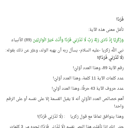
فَرْدًا
تأمّل معنى هذه الآية:
وَزَكَرِيَّا إِذْ نَادَى رَبَّهُ رَبِّ لَا تَذَرْنِي فَرْدًا وَأَنْتَ خَيْرُ الْوَارِثِيْنَ
(89) الأنبياء
نبي اللَّه زكريا -عليه السلام- يسأل ربه أن يهبه الولد، وعبَّر عن ذلك بقوله:
(
لَا تَذَرْنِي فَرْدًا)!
رقم الآية 89، وهذا العدد أوّليّ!
عدد كلمات الآية 11 كلمة، وهذا العدد أوّليّ!
عدد حروف الآية 43 حرفًا، وهذا العدد أوّليّ!
أهم خصائص العدد الأوّليّ أنه لا يقبل القسمة إلا على نفسه أو على الرقم
واحد!
وهذا يتوافق تمامًا مع قول زكريا
: (لَا تَذَرْنِي فَرْدًا)!
حتى إنك إذا تأمّلت هذا النص نفسه (لَا تَذَرْنِي فَرْدًا) تجده من 3 كلمات