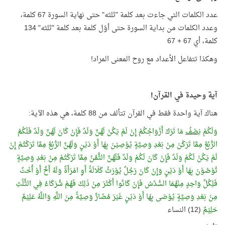
عدد الكلمات التي جاءت بعد كلمة "ثلثه" حتى نهاية السورة 67 كلمة،
وعدد الكلمات من بداية السورة حتى أوّل كلمة بعد كلمة "ثلثه" 134
كلمة، أي 67 + 67
وهكذا تتفاعل الأعداد مع روح المعنى المراد!
آية وحيدة في القرآن!
هناك آية واحدة فقط في القرآن تتألف من 88 كلمة، هي هذه الآية:
وَلَكُمْ
نِصْفُ
مَا تَرَكَ أَزْوَاجُكُمْ إِنْ لَمْ يَكُنْ لَهُنَّ وَلَدٌ فَإِنْ كَانَ لَهُنَّ وَلَدٌ فَلَكُمُ
الرُّبُعُ مِمَّا تَرَكْنَ مِنْ بَعْدِ وَصِيَّةٍ يُوْصِيْنَ بِهَا أَوْ دَيْنٍ وَلَهُنَّ الرُّبُعُ مِمَّا تَرَكْتُمْ إِنْ
لَمْ يَكُنْ لَكُمْ وَلَدٌ فَإِنْ كَانَ لَكُمْ وَلَدٌ فَلَهُنَّ الثُّمُنُ مِمَّا تَرَكْتُمْ مِنْ بَعْدِ وَصِيَّةٍ
تُوْصُوْنَ بِهَا أَوْ دَيْنٍ وَإِنْ كَانَ رَجُلٌ يُوْرَثُ كَلَالَةً أَوِ امْرَأَةٌ وَلَهُ أَخٌ أَوْ أُخْتٌ
فَلِكُلِّ وَاحِدٍ مِنْهُمَا السُّدُسُ فَإِنْ كَانُوا أَكْثَرَ مِنْ ذَلِكَ فَهُمْ شُرَكَاءُ فِي الثُّلُثِ
مِنْ بَعْدِ وَصِيَّةٍ يُوْصَى بِهَا أَوْ دَيْنٍ غَيْرَ مُضَارٍّ وَصِيَّةً مِنَ اللَّهِ وَاللَّهُ عَلِيْمٌ
حَلِيْمٌ
(12) النساء