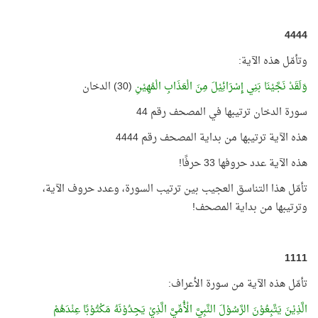
4444
وتأمّل هذه الآية:
وَلَقَدْ نَجَّيْنَا بَنِي إِسْرَائِيْلَ مِنَ الْعَذَابِ الْمُهِيْنِ
(30) الدخان
سورة الدخان ترتيبها في المصحف رقم 44
هذه الآية ترتيبها من بداية المصحف رقم 4444
هذه الآية عدد حروفها 33 حرفًا!
تأمّل هذا التناسق العجيب بين ترتيب السورة، وعدد حروف الآية،
وترتيبها من بداية المصحف!
1111
تأمّل هذه الآية من سورة الأعراف:
الَّذِيْنَ يَتَّبِعُوْنَ الرَّسُوْلَ النَّبِيَّ الْأُمِّيَّ الَّذِيْ يَجِدُوْنَهُ مَكْتُوْبًا عِنْدَهُمْ