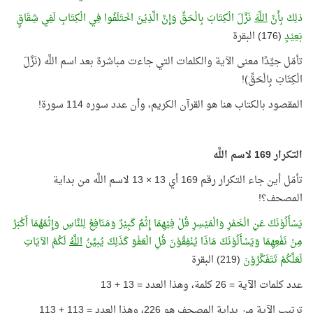
ذلِكَ بِأَنَّ
اللَّهَ
نَزَّلَ الْكِتَابَ بِالْحَقِّ وَإِنَّ الَّذِيْنَ اخْتَلَفُوا فِي الْكِتَابِ لَفِي شِقَاقٍ
بَعِيْدٍ
(176) البقرة
تأمّل جيِّدًا معنى الآية والكلمات التي جاءت مباشرة بعد اسم اللَّه (نَزَّلَ
الْكِتَابَ بِالْحَقِّ)!
المقصود بالكتاب هنا هو القرآن الكريم، وأن عدد سوره 114 سورة!
التكرار 169 لاسم اللَّه
تأمّل أين جاء التكرار رقم 169 أي 13 × 13 لاسم اللَّه من بداية
المصحف؟!
يَسْأَلُوْنَكَ عَنِ الْخَمْرِ وَالْمَيْسِرِ قُلْ فِيْهِمَا إِثْمٌ كَبِيْرٌ وَمَنَافِعُ لِلنَّاسِ وَإِثْمُهُمَا أَكْبَرُ
مِنْ نَفْعِهِمَا وَيَسْأَلُوْنَكَ مَاذَا يُنْفِقُوْنَ قُلِ الْعَفْوَ كَذَلِكَ يُبيِّنُ
اللَّهُ
لَكُمُ الآيَاتِ
لَعَلَّكُمْ تَتَفَكَّرُوْنَ
(219) البقرة
عدد كلمات الآية = 26 كلمة، وهذا العدد = 13 + 13
ترتيب الآية من بداية المصحف هو 226، وهذا العدد = 113 + 113