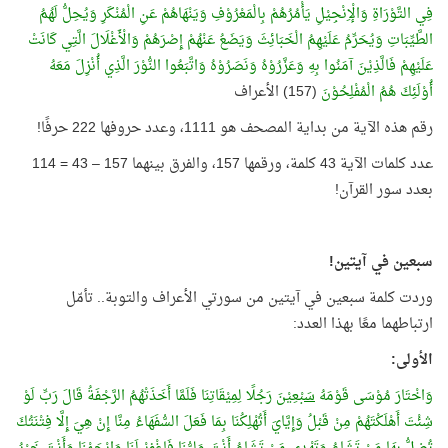
فِي التَّوْرَاةِ وَالْإِنْجِيْلِ يَأْمُرُهُمْ بِالْمَعْرُوْفِ وَيَنْهَاهُمْ عَنِ الْمُنْكَرِ وَيُحِلُّ لَهُمُ
الطَّيِّبَاتِ وَيُحَرِّمُ عَلَيْهِمُ الْخَبَائِثَ وَيَضَعُ عَنْهُمْ إِصْرَهُمْ وَالْأَغْلَالَ الَّتِي كَانَتْ
عَلَيْهِمْ فَالَّذِيْنَ آمَنُوا بِهِ وَعَزَّرُوْهُ وَنَصَرُوْهُ وَاتَّبَعُوا النُّوْرَ الَّذِي أُنْزِلَ مَعَهُ
أُوْلَئِكَ هُمُ الْمُفْلِحُوْنَ
(157) الأعراف
رقم هذه الآية من بداية المصحف هو 1111، وعدد حروفها 222 حرفًا!
عدد كلمات الآية 43 كلمة، ورقمها 157، والفرق بينهما 157 – 43 = 114
بعدد سور القرآن!
سبعين في آيتين!
وردت كلمة سبعين في آيتين من سورتي الأعراف والتوبة.. تأمّل
ارتباطهما معًا بهذا العدد:
الأولى:
وَاخْتَارَ مُوْسَى قَوْمَهُ
سَبْعِيْنَ
رَجُلًا لِمِيْقَاتِنَا فَلَمَّا أَخَذَتْهُمُ الرَّجْفَةُ قَالَ رَبِّ لَوْ
شِئْتَ أَهْلَكْتَهُمْ مِنْ قَبْلُ وَإِيَّايَ أَتُهْلِكُنَا بِمَا فَعَلَ السُّفَهَاءُ مِنَّا إِنْ هِيَ إِلَّا فِتْنَتُكَ