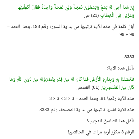
إِنَّ هَذَا أَخِي لَهُ
تِسْعٌ وَتِسْعُوْنَ
نَعْجَةً وَلِيَ نَعْجَةٌ وَاحِدَةٌ فَقَالَ أَكْفِلْنِيْهَا
وَعَزَّنِي فِي الْخِطَابِ
(23) ص
أوّل كلمة في هذه الآية ترتيبها من بداية السورة رقم 198، وهذا العدد =
99 + 99
3333
تأمّل هذه الآية:
فَخَسَفْنَا بِهِ وَبِدَارِهِ الْأَرْضَ فَمَا كَانَ لَهُ مِنْ فِئَةٍ يَنْصُرُوْنَهُ مِنْ دُوْنِ اللَّهِ وَمَا
كَانَ مِنَ المُنْتَصِرِيْنَ
(81) القصص
هذه الآية رقمها 81، وهذا العدد = 3 × 3 × 3 × 3
هذه الآية نفسها ترتيبها من بداية المصحف رقم 3333
تأمّل هذا التناسق العجيب!
الرقم 3 مكرّر أربع مرّات في الحالتين!