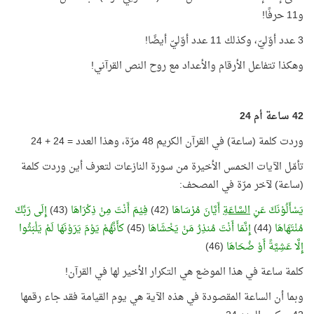
و11 حرفًا!
3 عدد أوّليّ، وكذلك 11 عدد أوّليّ أيضًا!
وهكذا تتفاعل الأرقام والأعداد مع روح النص القرآني!
42 ساعة أم 24
وردت كلمة (ساعة) في القرآن الكريم 48 مرّة، وهذا العدد = 24 + 24
تأمّل الآيات الخمس الأخيرة من سورة النازعات لتعرف أين وردت كلمة
(ساعة) لآخر مرّة في المصحف:
يَسْأَلُوْنَكَ عَنِ
السَّاعَةِ
أَيَّانَ مُرْسَاهَا
(42)
فِيْمَ أَنْتَ مِنْ ذِكْرَاهَا
(43)
إِلَى رَبِّكَ
مُنْتَهَاهَا
(44)
إِنَّمَا أَنْتَ مُنذِرُ مَنْ يَخْشَاهَا
(45)
كأَنَّهُمْ يَوْمَ يَرَوْنَهَا لَمْ يَلْبَثُوا
إِلَّا عَشِيَّةً أَوْ ضُحَاهَا
(46)
كلمة ساعة في هذا الموضع هي التكرار الأخير لها في القرآن!
وبما أن الساعة المقصودة في هذه الآية هي يوم القيامة فقد جاء رقمها