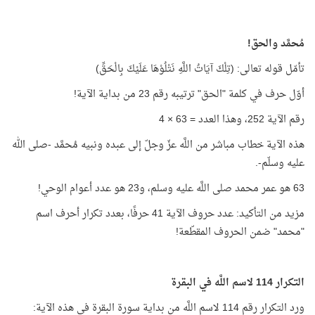
مُحمَّد والحق!
تأمّل قوله تعالى: (تِلْكَ آيَاتُ اللَّهِ نَتْلُوْهَا عَلَيْكَ بِالْحَقِّ)
أوّل حرف في كلمة "الحق" ترتيبه رقم 23 من بداية الآية!
رقم الآية 252، وهذا العدد = 63 × 4
هذه الآية خطاب مباشر من اللَّه عزّ وجلّ إلى عبده ونبيه مُحمَّد -صلى الله
عليه وسلّم-.
63 هو عمر محمد صلى اللَّه عليه وسلم، و23 هو عدد أعوام الوحي!
مزيد من التأكيد: عدد حروف الآية 41 حرفًا، بعدد تكرار أحرف اسم
"محمد" ضمن الحروف المقطّعة!
التكرار 114 لاسم اللَّه في البقرة
ورد التكرار رقم 114 لاسم اللَّه من بداية سورة البقرة في هذه الآية: