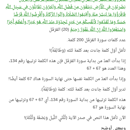
يَضْرِبُوْنَ فِي الْأَرْضِ يَبْتَغُوْنَ مِنْ فَضْلِ اللَّهِ وَآخَرُوْنَ يُقَاتِلُوْنَ فِي سَبِيْلِ اللَّهِ
فَاقْرَؤُوْا مَا تَيَسَّرَ مِنْهُ وَأَقِيْمُوا الصَّلَاةَ وَآتُوا الزَّكَاةَ وَأَقْرِضُوا اللَّهَ قَرْضًا
حَسَنًا وَمَا تُقَدِّمُوا لِأَنْفُسِكُمْ مِنْ خَيْرٍ تَجِدُوْهُ عِنْدَ اللَّهِ هُوَ خَيْرًا وَأَعْظَمَ أَجْرًا
وَاسْتَغْفِرُوا اللَّهَ إِنَّ اللَّهَ غَفُوْرٌ رَحِيْمٌ
(20) المُزمِّل
عدد كلمات سورة المُزمِّل 200 كلمة.
تأمّل أوّل كلمة جاءت بعد كلمة ثلثه (وَطَائِفَةٌ)!
إذا بدأت العدّ من بداية سورة المُزمِّل فإن هذه الكلمة ترتيبها رقم 134،
وهذا العدد هو 67 + 67
وإذا بدأت العدّ من الكلمة نفسها حتى نهاية السورة هناك 67 كلمة أيضًا!
تدبر أوّل كلمة جاءت بعد كلمة ثلثه: كلمة (وَطَائِفَةٌ).
هذه الكلمة ترتيبها من بداية السورة رقم 134، أي 67 + 67 وترتيبها من
نهاية السورة هو 67
الآن تأمّل هذا النص في صدر الآية (ثُلُثَيِ اللَّيل وَنِصْفَهُ وَثُلُثَهُ)!
وبمعنى أوضح