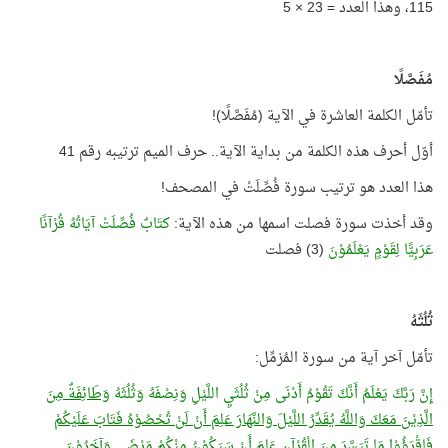
115، وهذا العدد = 23 × 5
مُفَصَّلًا
تأمّل الكلمة العاشرة في الآية (مُفَصَّلًا)!
أوّل أحرف هذه الكلمة من بداية الآية.. حرف الميم ترتيبه رقم 41
هذا العدد هو ترتيب سورة فُصِّلَتْ في المصحف!
وقد أخذت سورة فصلت اسمها من هذه الآية:
كتَابٌ فُصِّلَتْ آيَاتُهُ قُرْآنًا
عَرَبِيًّا لِقَوْمٍ يَعْلَمُوْنَ
(3) فصلت
ثُلُثَهُ
تأمّل آخر آية من سورة المُزمِّل:
إِنَّ رَبَّكَ يَعْلَمُ أَنَّكَ تَقُوْمُ أَدْنَى مِنْ ثُلُثَيِ اللَّيْلِ وَنِصْفَهُ وَثُلُثَهُ
وَطَائِفَةٌ مِنَ
الَّذِيْنَ مَعَكَ وَاللَّهُ يُقَدِّرُ اللَّيْلَ وَالنَّهَارَ عَلِمَ أَنْ لَنْ تُحْصُوْهُ فَتَابَ عَلَيْكُمْ
فَاقْرَؤُوْا مَا تَيَسَّرَ مِنَ الْقُرْآنِ عَلِمَ أَنْ سَيَكُوْنُ مِنْكُمْ مَرْضَى وَآخَرُوْنَ