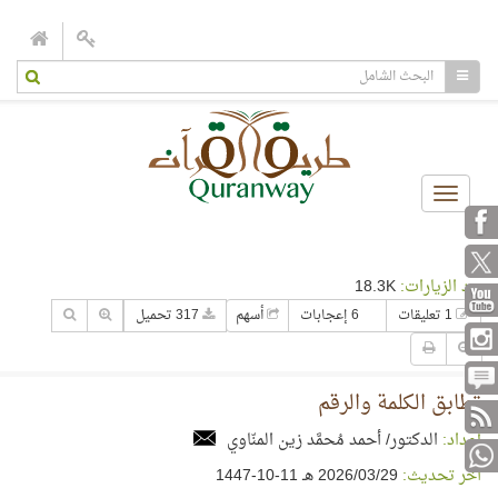
Toggle
navigation
عدد الزيارات:
18.3K
1 تعليقات
6 إعجابات
أسهم
317 تحميل
تطابق الكلمة والرقم
إعداد:
الدكتور/ أحمد مُحمَّد زين المنّاوي
آخر تحديث:
29‏/03‏/2026 هـ 11-10-1447