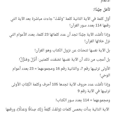
الأنعام
تأمّل جيِّدًا:
أوّل كلمة في الآية الثانية كلمة "وَتَمَّتْ" جاءت مباشرة بعد الآية التي
رقمها 114 بعدد سور القرآن!
وإذا تأمّلت الآية جيِّدًا تجد أن عدد كلماتها 23 كلمة، بعدد الأعوام التي
نزل خلالها القرآن!
بل الآية نفسها تتحدّث عن نزول الكتاب وهو القرآن!
بل أعجب من ذلك أن الآية نفسها تضمّنت كلمتين: أَنْزَلَ ومُنَزَّلٌ!
الأولى ترتيبها رقم 7، والثانية رقم 16 ومجموعهما = 23 بعدد أعوام
الوحي!
وإذا تأمّلت عدد حروف الآية تجدها 105 أحرف وكلمة الْكِتَابَ الأولى
ترتيبها في الآية رقم 9
ومجموعهما = 114 بعدد سور الكتاب!
الآية التالية بدأت بخمس كلمات (وَتَمَّتْ كَلِمَةُ رَبِّكَ صِدْقًا وَعَدْلًا)، ورقمها