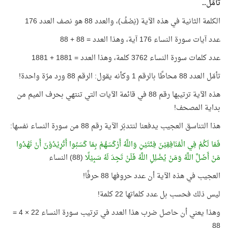
تأمّل..
الكلمة الثانية في هذه الآية (نِصْفُ)، والعدد 88 هو نصف العدد 176
عدد آيات سورة النساء 176 آية، وهذا العدد = 88 + 88
عدد كلمات سورة النساء 3762 كلمة، وهذا العدد = 1881 + 1881
تأمّل العدد 88 محاطًا بالرقم 1 وكأنه يقول: الرقم 88 ورد مرّة واحدة!
هذه الآية ترتيبها رقم 88 في قائمة الآيات التي تنتهي بحرف الميم من
بداية المصحف!
هذا التناسق العجيب يدفعنا لنتدبّر الآية رقم 88 من سورة النساء نفسها:
فَمَا لَكُمْ فِي الْمُنَافِقِيْنَ فِئَتَيْنِ وَاللَّهُ أَرْكَسَهُمْ بِمَا كَسَبُوا أَتُرِيْدُوْنَ أَنْ تَهْدُوا
مَنْ أَضَلَّ اللَّهُ وَمَنْ يُضْلِلِ اللَّهُ فَلَنْ تَجِدَ لَهُ سَبِيْلًا
(88) النساء
العجيب في هذه الآية أن عدد حروفها 88 حرفًا!
ليس ذلك فحسب بل عدد كلماتها 22 كلمة!
وهذا يعني أن حاصل ضرب هذا العدد في ترتيب سورة النساء 22 × 4 =
88