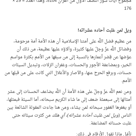
مجموع آيات سور النصف الأول من القرآن 5104، وهذا العدد = 29 ×
176
ويل لمن غلبت آحاده عشراته!
من عظيم فضل اللَّه على أمتنا الإسلامية أن هذه الأمة أمة مرحومة،
وفضائل اللَّه عزّ وجلّ عليها كثيرة، وآلاؤه عليها عظيمة، من ذلك أن
عوّضها عن قِصَر أعمارها بالنسبة إلى من سبقها من الأمم بكثرة مواسم
الخير، وبمضاعفة الأجور والحسنات، وغفران الزلات، وتبديل السيئات
حسنات، وبرفع الحرج عنها، والآصار والأغلال التي كانت على من قبلها من
الأمم.
ومن نعم اللَّه عزّ وجلّ على هذه الأمة أن اللَّه يضاعف الحسنات إلى عشر
أمثالها إلى سبعمئة ضعف إلى ما شاء الكريم سبحانه، أما السيئة فبمثلها،
أو يغفرها الغفور سبحانه لمن يشاء، ومن هنا جاءت المقولة الشائعة بين
الناس (
ويل لمن غلبت آحاده عشراته)، أي هلك
من كثرت سيئاته حتى
غلبت حسناته المضاعفة.
تأمّل ماذا تقول الأرقام في ذلك: