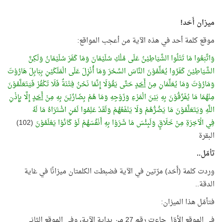
ميزان أَحَد!
موقع كلمة أحد في هذه الآية من أعجب المواقع:
وَاتَّبَعُوا مَا تَتْلُوا الشَّيَاطِيْنُ عَلَى مُلْكِ سُلَيْمَانَ وَمَا كَفَرَ سُلَيْمَانُ وَلَكِنَّ
الشَّيَاطِيْنَ كَفَرُوا يُعَلِّمُوْنَ النَّاسَ السِّحْرَ وَمَا أُنْزِلَ عَلَى الْمَلَكَيْنِ بِبَابِلَ هَارُوْتَ
وَمَارُوْتَ وَمَا يُعَلِّمَانِ مِنْ
أَحَدٍ
حَتَّى يَقُوْلَا إِنَّمَا نَحْنُ فِتْنَةٌ فَلَا تَكْفُرْ فَيَتَعَلَّمُوْنَ
مِنْهُمَا مَا يُفَرِّقُوْنَ بِهِ بَيْنَ الْمَرْءِ وَزَوْجِهِ وَمَا هُمْ بِضَارِّيْنَ بِهِ مِنْ
أَحَدٍ
إِلَّا بِإِذْنِ
اللَّهِ وَيَتَعَلَّمُوْنَ مَا يَضُرُّهُمْ وَلَا يَنْفَعُهُمْ وَلَقَدْ عَلِمُوا لَمَنِ اشْتَرَاهُ مَا لَهُ
فِي الْآخِرَةِ مِنْ خَلَاقٍ وَلَبِئْسَ مَا شَرَوْا بِهِ أَنْفُسَهُمْ لَوْ كَانُوْا يَعْلَمُوْنَ
(102)
البقرة
تأمّل..
وردت كلمة (أَحَد) مرّتين في الآية فضبطت الكلمتان ميزانًا في غاية
الدقة..
فتأمّل هذا الميزان:
في الموقع الأوّل جاءت رقم 27 من بداية الآية، وفي الموقع الثاني