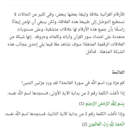
للأرقام القرآنية علاقة وثيقة بعضها ببعض، وفي كثير من الحالات لا
نستطيع التوصّل إلى طبيعة هذه العلاقة، ولكن ينبغي أن نؤمن إيمانًا
راسخًا بأن جميع هذه الأرقام لها علاقات متشعّبة، وعلى مستويات
متعددة على امتداد سور القرآن وآياته وكلماته وحروفه.. إنها شبكة من
العلاقات الرقميّة المذهلة! سوف نشاهد معًا فيما يلي إحدى عجائب هذه
الشبكة المذهلة.. فتأمّل:
الفاتحة
كم مرّة ورد اسم اللَّه في سورة الفاتحة؟ لقد ورد مرّتين اثنتين!
إذا تأمّلت الكلمة رقم 2 من بداية الآية الأولى، فستجدها اسم اللَّه نفسه:
بِسْمِ
اللَّهِ
الرَّحْمَنِ الرَّحِيْمِ
(1)
وإذا تأمّلت الكلمة رقم 2 من بداية الآية الثانية، فستجدها اسم اللَّه نفسه:
الْحَمْدُ
لِلَّهِ
رَبِّ الْعَالَمِيْنَ
(2)