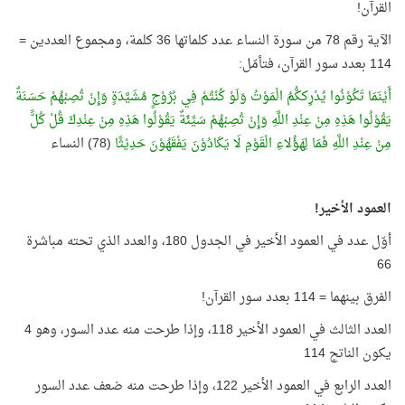
القرآن!
الآية رقم 78 من سورة النساء عدد كلماتها 36 كلمة، ومجموع العددين =
114 بعدد سور القرآن، فتأمّل:
أَيْنَمَا تَكُوْنُوا يُدْرِككُّمُ الْمَوْتُ وَلَوْ كُنْتُمْ فِي بُرُوْجٍ مُشَيَّدَةٍ وَإِنْ تُصِبْهُمْ حَسَنَةٌ
يَقُوْلُوا هَذِهِ مِنْ عِنْدِ اللَّهِ وَإِنْ تُصِبْهُمْ سَيِّئَةٌ يَقُوْلُوا هَذِهِ مِنْ عِنْدِكَ قُلْ كُلًّ
مِنْ عِنْدِ اللَّهِ فَمَا لِهَؤُلاءِ الْقَوْمِ لَا يَكَادُوْنَ يَفْقَهُوْنَ حَدِيْثًا
(78) النساء
العمود الأخير!
أوّل عدد في العمود الأخير في الجدول 180، والعدد الذي تحته مباشرة
66
الفرق بينهما = 114 بعدد سور القرآن!
العدد الثالث في العمود الأخير 118، وإذا طرحت منه عدد السور، وهو 4
يكون الناتج 114
العدد الرابع في العمود الأخير 122، وإذا طرحت منه ضعف عدد السور