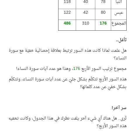
النبأ
78
40
118
عبس
80
42
122
المجموع
176
310
486
تأمّل..
هل علمت لماذا كانت هذه السور ترتبط بعلاقة إحصائية خفيّة مع سورة
النساء؟
مجموع ترتيب السور الأربع
176
، وهذا هو عدد آيات سورة النساء!
هذه السور الأربع تتكلّم بشكل جليّ عن عدد آيات سورة النساء، وتتكلّم
بشكل خفيّ عن عدد كلماتها!
سر آخر!
تُرى.. هل هناك أي شيء آخر يلفت نظرك في هذا الجدول، وكانت تخفيه
هذه السور الأربع؟