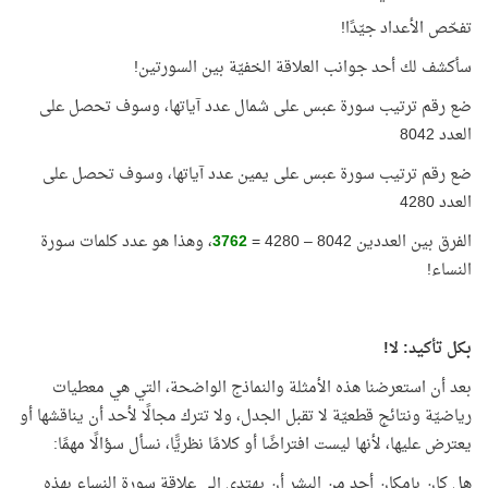
تفحّص الأعداد جيّدًا!
سأكشف لك أحد جوانب العلاقة الخفيّة بين السورتين!
ضع رقم ترتيب سورة عبس على شمال عدد آياتها، وسوف تحصل على
العدد 8042
ضع رقم ترتيب سورة عبس على يمين عدد آياتها، وسوف تحصل على
العدد 4280
الفرق بين العددين 8042 – 4280 =
3762
، وهذا هو عدد كلمات سورة
النساء!
بكل تأكيد: لا!
بعد أن استعرضنا هذه الأمثلة والنماذج الواضحة، التي هي معطيات
رياضيّة ونتائج قطعيّة لا تقبل الجدل، ولا تترك مجالًا لأحد أن يناقشها أو
يعترض عليها، لأنها ليست افتراضًا أو كلامًا نظريًّا، نسأل سؤالًا مهمًا:
هل كان بإمكان أحد من البشر أن يهتدي إلى علاقة سورة النساء بهذه