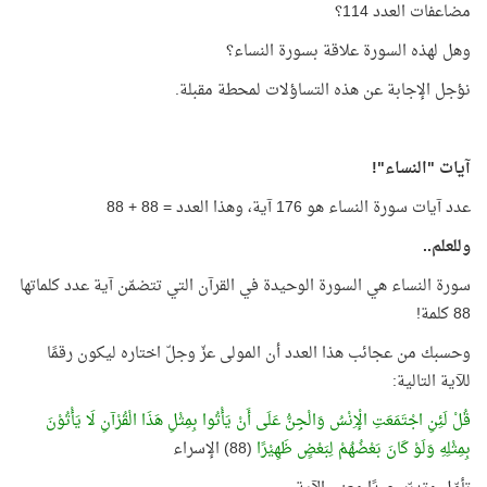
مضاعفات العدد 114؟
وهل لهذه السورة علاقة بسورة النساء؟
نؤجل الإجابة عن هذه التساؤلات لمحطة مقبلة.
آيات "النساء"!
عدد آيات سورة النساء هو 176 آية، وهذا العدد = 88 + 88
وللعلم..
سورة النساء هي السورة الوحيدة في القرآن التي تتضمّن آية عدد كلماتها
88 كلمة!
وحسبك من عجائب هذا العدد أن المولى عزّ وجلّ اختاره ليكون رقمًا
للآية التالية:
قُلْ لَئِنِ اجْتَمَعَتِ الْإِنْسُ وَالْجِنُّ عَلَى أَنْ يَأْتُوا بِمِثْلِ هَذَا الْقُرْآنِ لَا يَأْتُوْنَ
بِمِثْلِهِ وَلَوْ كَانَ بَعْضُهُمْ لِبَعْضٍ ظَهِيْرًا
(88) الإسراء