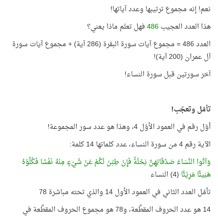
نعم! إنه مجموع ترتيبها وعدد آياتها!
هذا العدد العجيب
486
فهل تعلم ماذا يعني؟
العدد 486 = مجموع آيات سورة البقرة (286 آية) + مجموع آيات سورة
آل عمران (200 آية)!
آخر سورتين قبل سورة النساء!
تأمّل وتعجّب!
أوّل رقم في العمود الأوّل 4، وهذا هو عدد سور المجموعة!
الآية رقم 4 من سورة النساء، عدد كلماتها 14 كلمة:
وَآتُوا النَّسَاءَ صَدُقَاتِهِنَّ نِحْلَةً فَإِنْ طِبْنَ لَكُمْ عَنْ شَيْءٍ مِنْهُ نَفْسًا فَكُلُوْهُ
هَنِيئًا مَرِيْئًا
(4) النساء
تأمّل العدد الثاني في العمود الأول 14 والذي تحته مباشرة 78
14 هو عدد الحروف المقطَّعة، و78 هو مجموع الحروف المقطَّعة في