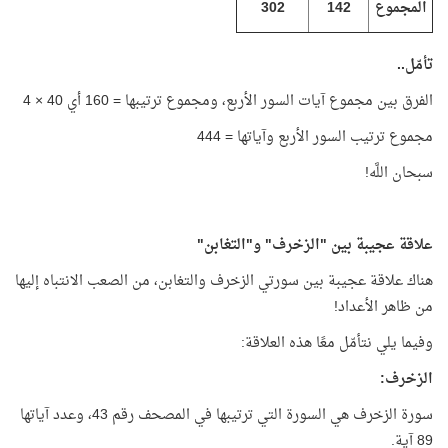
المجموع
142
302
تأمّل..
الفرق بين مجموع آيات السور الأربع، ومجموع ترتيبها = 160 أي 40 × 4
مجموع ترتيب السور الأربع وآياتها = 444
سبحان اللَّه!
علاقة عجيبة بين "الزخرف" و"التغابن"
هناك علاقة عجيبة بين سورتي الزخرف والتغابن، من الصعب الانتباه إليها
من ظاهر الأعداد!
وفيما يلي نتأمّل معًا هذه العلاقة:
الزخرف:
سورة الزخرف هي السورة التي ترتيبها في المصحف رقم 43، وعدد آياتها
89 آية.