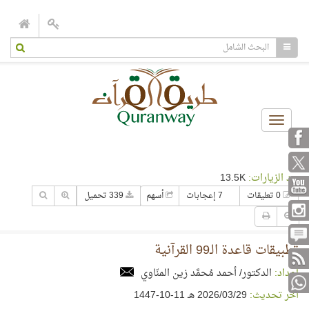
Toggle
navigation
عدد الزيارات:
13.5K
0 تعليقات
7 إعجابات
أسهم
339 تحميل
تطبيقات قاعدة الـ99 القرآنية
إعداد:
الدكتور/ أحمد مُحمَّد زين المنّاوي
آخر تحديث:
29‏/03‏/2026 هـ 11-10-1447