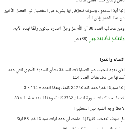
تأمّل وتدبّر جيدًا معنى الآية..
إنها آية التحدي، وسوف نتعرّض لها بشيء من التفصيل في الفصل الأخير
من هذا السّفر بإذن اللَّه.
ومن عجائب العدد 88 أن اللَّه عزّ وجلّ اختاره ليكون رقمًا لهذه الآية:
وَلَتَعْلَمُنَّ نَبَأَهُ بَعْدَ حِيْنٍ
(88) ص
النساء والقمر!
الآن نعود لنجيب عن التساؤلات السابقة بشأن السورة الأخرى التي عدد
كلماتها من مضاعفات العدد 114
إنها سورة القمر
!
عدد كلماتها 342 كلمة، وهذا العدد = 114 × 3
لاحظ عدد كلمات سورة النساء 3762 كلمة، وهذا العدد = 114 × 33
لاحظ وجه الشبه بين النمطين!
بل سوف تتعجّب كثيرًا إذا علمت أن عدد آيات سورة القمر 55 آية!