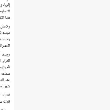
إليها، 
القساوس
هذا الكل
وكحال ا
توسع في
وجود خل
النصران
وبينما 
للقرآن 
تأديتهم
سماعه ل
عند الن
شهر رمض
انتابه 
ثلاث سن