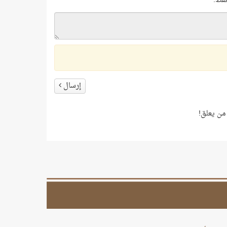
فقط.
إرسال
من يعلق!