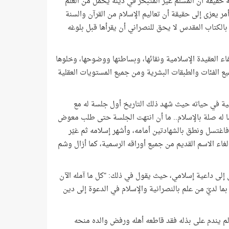
 حقيقة أن المسلم غير المتبحر في دينه يحمل من العلم
ر يعزى إلى حقيقة أن تعاليم الإسلام من القرآن والسنة
الكتاب المقدس لا يحق للنصراني أن يقرأها قبل بلوغه
ء العقيدة الإسلامية ونقائها، وبساطتها ووضوحها، وخلوها
ع الفئات والطبقات البشرية ومن جميع المستويات العقلية
عام 1988 كان يمثل نقطة تحول حقيقية في حياته حيث شهد ذلك التاريخ أول جلسة له مع
ا له صلة بالإسلام.. ما أن انتهت الجلسة حتى طلب معوض
فاغتسل ونطق بالشهادتين أمامه، وأشهر إسلامه ثم غيّر
اء الاسم القديم من جميع أوراقه الرسمية، كما أزال وشم
 إلى داعية إسلامي، حيث يقول في ذلك: "كل ما آمله الآن
 بما لديّ من علم بالنصرانية والإسلام في الدعوة إلى دين
ًا لم يندم على بذله فقد قاطعه أهله ورفض والده منحه