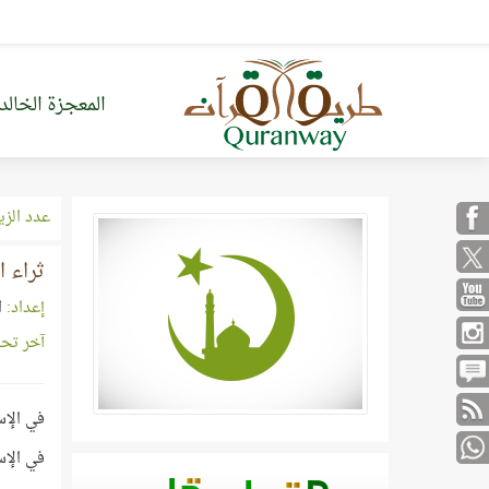
المعجزة الخالد
عدد الزي
ثراء ا
إعداد:
ا
آخر تح
في الإس
في الإس