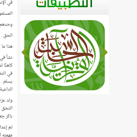
في الإس
المسلمو
وحدهم م
الحق.. 
هذا ما 
نشأ في 
كاهنًا 
في النص
يسلم.. 
الداعية
ولد عزت
التحق ب
باكر جعل
تم إعدا
مهمته ا