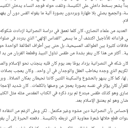
وبدأ يشعر بسخط داخلي على الكنيسة، وتلفت حوله فوجد النساء يدخلن الكني
ة، والجميع يصلي بلا طهارة ويرددون بصورة آلية ما يقوله القس دون أن يفهمو
ام.
لعديد من علماء النصارى، كان كلما تعمق في دراسة النصرانية ازدادت شكوكه في
 قراءاته للأناجيل اكتشف أن ما يسمى "القداس الإلهي" الذي يتردد في صلوا
افات كثيرة بين الطوائف المسيحية، بل حتى بين أطراف الطائفة الواحدة حول
ية.. أكثر من هذا كان ينفر بشدة من طقس تناول النبيذ وقطعة القربان من يد
كان شكه في النصرانية يزداد يومًا بعد يوم كان قلبه ينجذب نحو الإسلام وال
الكريم الذي وجده يخاطب العقل والوجدان في آن واحد.. وكان يعجب بصلات ال
 لها، كما كان ينبهر بالخشوع والسكينة اللتين كانتا تحيطان بمكان الصلاة.. و
لقرآن كان يؤثر في نفسه بصورة يعجز عن وصفها بالكلمات.. كان شديد الإع
صارى وهو كذلك طقس مبتدع لم يرد ذكره في الكتاب المقدس مثله مثل الكثي
ان وهو لم يعتنق الإسلام بعد.
الإحساس بأن النصرانية دين مشوه وغير مكتمل..
لكن وعلى الرغم من انتقاده ال
وات قطع خلالها شعرة معاوية التي تربطه بالكنيسة..
دفعته الحيرة إلى أن يقرأ