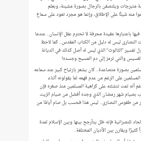
سة متبرجات ويلتصقن بالرجال بصورة مشينة، وبعلم
ا منه شيئًا على الإطلاق، وإنما هو مجرد تعود على سماع
ها باعتبارها عقيدة محرفة لا تحترم عقل الإنسان.. عندما
ت النصارى ليس له دليل من الكتاب المقدس.. كما لاحظ
 تفسير "الثالوث" الذي ليس له أصل كذلك في الديانة
 القسيس والتي ترمز إلى دم المسيح وجسده!
مسلمين بصورة متصاعدة.. كان يشعر بارتياح كبير عند سماعه
مسلمين على الرغم من عدم فهمه لما يقولونه أثناء
برغم أنه تمت تنشئته على كراهية المسلمين منذ صغره فإن
جاب بصيام شهر رمضان الذي وجده أفضل من صيام الزيت
ر من طقوس النصارى.. ليس هذا فحسب بل صام أيامًا من
حاد للنصرانية فإنه ظل يتأرجح بينها وبين الإسلام لمدة
 كثيرًا ويقارن بين الأديان المختلفة..