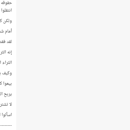
حقوقه ا
انتقلوا
ولكن كل
أمام شع
لقد فقد
إنه الثر
الثراء 
وكيف يح
بيعوا ك
يربح الب
لا تشترو
اسألوا ا
---------