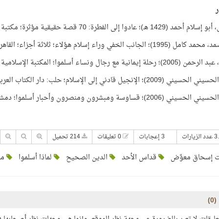
ر
142 هـ)؛ عادوا إلى الفطرة: 70 قصة حقيقية مؤثرة؛ مكتبة صيد الفوائد:
انب الخفي وراء إسلام هؤلاء؛ ثلاثة أجزاء؛ القاهرة: الدار المصرية اللبنانية للنشر.
ة إيمانية مع رجال ونساء أسلموا؛ المكتبة الإسلامية الشاملة.
ي (2009)؛ الإنجيل قادني إلى الإسلام؛ حلب: دار الكتاب العربي.
2006)؛ قساوسة ومبشرون ومنصرون وأحبار أسلموا؛ دمشق: دار الكتاب العربي.
3 إعجابات
0 تعليقات
214 تحميل
 إسحاق معوَّض
قداس الأحد
الدين الصحيح
لماذا أسلموا
مش
(
0
)