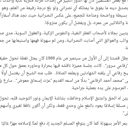
 مع بعض المسلمين كان لها الدور الكبير في إحداث حركة فكرية لديه وأكدت له
بصدق دينه ما يفوق ما يمتلكه أي نصراني ولو بلغ درجة رفيعة من العلم، وهو أم
 بسيطة وواضحة ومتاحة للجميع، على عكس النصرانية حيث نجد هناك أسفاراً ب
 والثلاثين من عمره، بل ويفضل أن يكون متزوجًا.
تبين بجلاء لأصحاب الفطر النقية، والنفوس الزكية، والعقول السوية، مدى صفا
ائب والعوالق التي أصابت النصرانية، ومن ثم سهولة فهمها واستيعابها من جمي
ة.
ويشير بطل قصتنا إلى أن الأول من سبتمبر من 
رفاعي سرور".. كانت جلسة مميزة ناقشه فيها بحرارة وحاوره بعمق حول كل م
خ رفاعي أن يلقنه الشهادتين ويعلمه الصلاة.. طلب منه الشيخ أن يغتسل أولًا 
ى "محمد أحمد الرفاعي" بدلًا من اسمه القديم "عزت إسحاق معوض".. سارع بإلغ
المرسوم على يده بعملية جراحية.
بيّن له الحق واعتنق الإسلام وخالطت بشاشة الإيمان ونور التوحيد قلبه، تحول
ن مسلمًا إسلامًا يعود بالنفع عليّ وحدي فقط، ولكن أن أكون نافعًا لغيري وأسهم
لى".
يمر الأمر بسهولة كما كان يتوقع المسلم الجديد إذ دفع ثمنًا لإسلامه مهرًا غالي