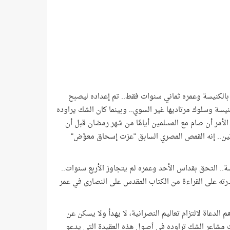
 بالكنيسة وعمره ثماني سنوات فقط.. تم إعداده ليصبح
نيسة وسلوك مرتاديها غير السوي.. وبينما كان الشك يراوده
لأمر أن صام مع المسلمين أيامًا من شهر رمضان قبل أن
دتين.. إنه القمص المصري السابق "عزت إسحاق معوَّض"
.. التحق بقداس الأحد وعمره لم يتجاوز الأربع سنوات..
رته على القراءة من الكتاب المقدس على النصارى في عمر
الدعاة لالتزام تعاليم النصرانية، لا يهدأ ولا يسكن عن
ت مشاعر الشك تراوده في أصول هذه العقيدة التي يدعو