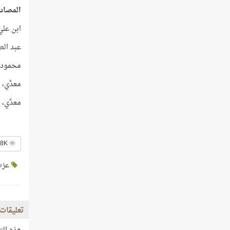
المصاد
ابن علي، أبو إسلام أحمد (9
عبد الصمد، محمد كامل (1995)؛ الج
محمود، عبد الرحمن (2005)؛ رحل
معدِّي، الحسيني الحسين
معدِّي، الحسيني الحسيني (
3.8K عدد الزيارات
عزت
تعليقات 