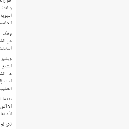
حواراته
والثقة 
النبوية
الخامسة
وهكذا ي
من الشو
المختلف
الشيخ "
من الشي
اسمه إل
الصليب 
بعدما ت
ألا أكو
الله تعا
لكن لم 