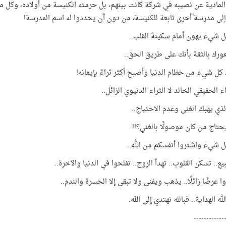
لمادية عن نصيبه في شركة كانت بينهم، بل حرمته الكنيسة من أولاده، وكل 
 إلى مدرسة أخرى تابعة للكنيسة، من دون أن يحددوا له اسم المدرسة!
 شيء يهون أمام سكينة القلب..
ورك بالثقة بأنك على طريق الحق..
 كل شيء من حطام الدنيا وأصبح أكثر ثراءً بإيمانه!
اء الحقيقي الخالد لا الثراء الدنيوي الزائل..
الذي يهبك الغنى وعدم الاحتياج..
تاج من كان موصولًا بالغني؟!!
ل شيء واشتروا أنفسكم من الله..
يع.. تسكن القلوب.. تهدأ الروح.. تفلحوا في الدنيا والآخرة..
ا عرضًا زائلًا.. يذهب ويفنى ولا تبقى إلا الحسرة والندم..
لله الهداية.. فبالله نهتدي إلى الله.
------------