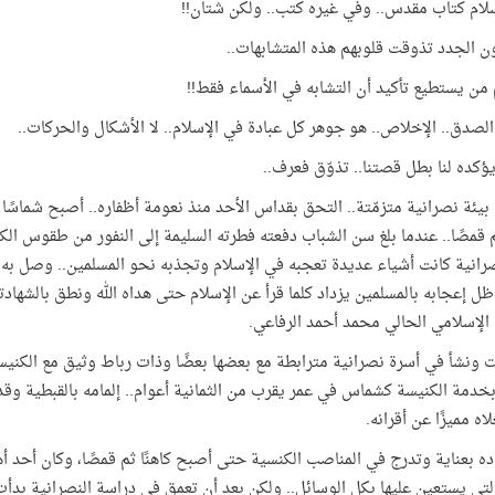
لام كتاب مقدس.. وفي غيره كتب.. ولكن شتان!!
ن الجدد تذوقت قلوبهم هذه المتشابهات..
ن يستطيع تأكيد أن التشابه في الأسماء فقط!!
الصدق.. الإخلاص.. هو جوهر كل عبادة في الإسلام.. لا الأشكال والحركات..
يؤكده لنا بطل قصتنا.. تذوّق فعرف..
بيئة نصرانية متزمّتة.. التحق بقداس الأحد منذ نعومة أظفاره.. أصبح شماسًا
ثم قمصًا.. عندما بلغ سن الشباب دفعته فطرته السليمة إلى النفور من طقوس الك
رانية كانت أشياء عديدة تعجبه في الإسلام وتجذبه نحو المسلمين.. وصل به ا
ظل إعجابه بالمسلمين يزداد كلما قرأ عن الإسلام حتى هداه الله ونطق بالشها
 الإسلامي الحالي محمد أحمد الرفاعي.
 ونشأ في أسرة نصرانية مترابطة مع بعضها بعضًا وذات رباط وثيق مع الكنيسة
خدمة الكنيسة كشماس في عمر يقرب من الثمانية أعوام.. إلمامه بالقبطية وقد
اه مميزًا عن أقرانه.
ده بعناية وتدرج في المناصب الكنسية حتى أصبح كاهنًا ثم قمصًا، وكان أحد أهم 
لتي يستعين عليها بكل الوسائل.. ولكن بعد أن تعمق في دراسة النصرانية بدأ