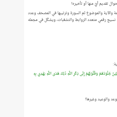
وال تقديم أيّ منها أو تأخيره!
لكلمة والآية والموضوع ثم السورة وترتيبها في المصحف وعدد
ل نسيج رقمي متعدد الروابط والتشعّبات، ويشكّل في مجمله
ة:
لِيْنُ جُلُوْدُهُمْ وَقُلُوْبُهُمْ إِلَى ذِكْرِ اللَّهِ ذَلِكَ هُدَى اللَّهِ يَهْدِي بِهِ
وعد والوعيد وغيرها!