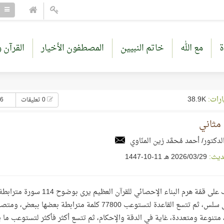
ة
مع الله
خاتم النبيين
المصطفون الأخيار
القرآن و
ارات:
38.9K
0 تعليقات
26 إع
ة مثاني
لدكتور/ أحمد مُحمَّد زين المنّاوي
ديث:
29‏/03‏/2026 هـ 11-10-1447
انسيابي سلس، ثم تتسع القاعدة لتستوعب 77800 كلمة م