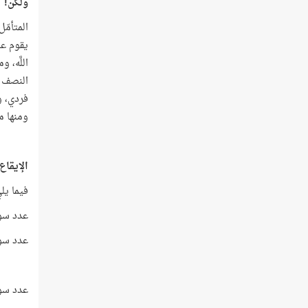
ولكن!
المتأمّل
يقوم عل
اللَّه،
النصف ال
فردي، و
ومنها م
الإيقاع 
فيما يل
عدد سور 
عدد سور 
عدد سور