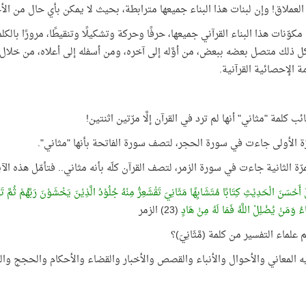
 العملاق! وإن لبنات هذا البناء جميعها مترابطة، بحيث لا يمكن بأي حال من الأح
كوّنات هذا البناء القرآني جميعها، حرفًا وحركة وتشكيلًا وتنقيطًا، مرورًا با
 كل ذلك متصل بعضه ببعض، من أوَّله إلى آخره، ومن أسفله إلى أعلاه، من خلا
ة الإحصائية القرآنية.
 كلمة "مثاني" أنها لم ترد في القرآن إلَّا مرّتين اثنتين!
ّة الأولى جاءت في سورة الحجر، لتصف سورة الفاتحة بأنها "مثاني".
رّة الثانية جاءت في سورة الزمر، لتصف القرآن كلّه بأنه مثاني.. فتأمّل هذه الآي
َلَ أَحْسَنَ الْحَدِيْثِ كِتَابًا مُتَشَابِهًا مَثَانِيَ تَقْشَعِرُّ مِنْهُ جُلُوْدُ الَّذِيْنَ يَخْشَوْنَ رَبَّهُمْ ثُمَّ تَ
ُ وَمَنْ يُضْلِلْ اللَّهُ فَمَا لَهُ مِنْ هَادٍ
(23) الزمر
 علماء التفسير من كلمة (مَّثَانِيَ)؟
يه المعاني والأحوال والأنباء والقصص والأخبار والقضاء والأحكام والحجج وال