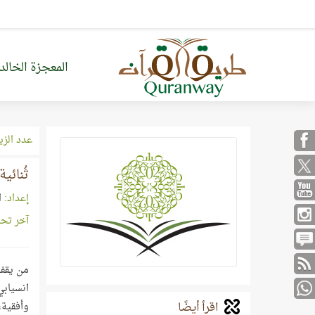
المعجزة الخالد
عدد الزي
ثُنائي
إعداد:
ا
آخر تح
اقرأ أيضًا