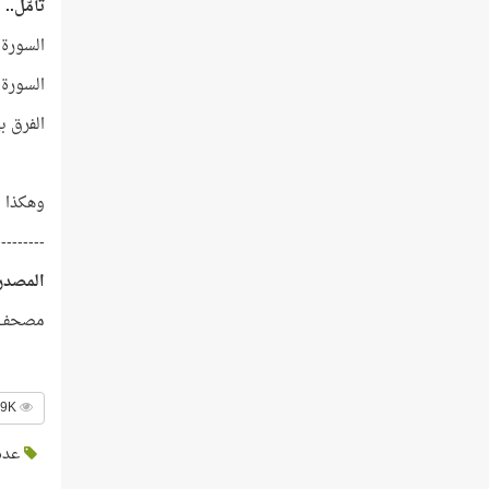
تأمّل..
السورة التي عدد كلماته
السورة التي عدد كلماتها
الفرق بين ع
وهكذا ي
---------
المصدر
مصحف ال
38.9K عدد الزيارات
عدد 