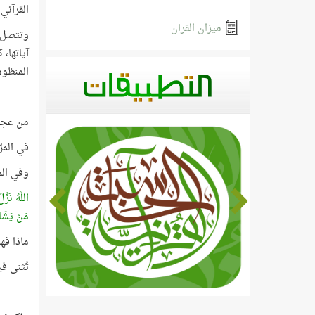
القرآني
ميزان القرآن
وتتصل م
آياتها،
المنظوم
من عجائب
في المر
وفي الم
اللَّهُ نَزّ
مَنْ يَشَاء
ماذا فهم
تُثنى ف