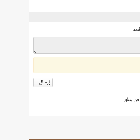
فقط.
إرسال
من يعلق!