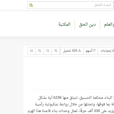
العلم
دين الحق
المكتبة
جابات
أسهم
425 تحميل
من يقف على قمّة هرم البناء الإحصائي للقرآن العظيم يرى بوضوح 114 سورة مترابطة البناء محكمة التنسيق، تنبثق منها 6236 آية بشكل
ترابطة بعضها ببعض، ومتصلة بما فوقها، وتحتلها من خلال روابط عنكبوتية رأسية
وأفقية، متنوعة ومتعددة، غاية في الدقة والإحكام، ثم تتسع أكثر فأكثر لتستوعب ما يزيد على 330 ألف حرفًا، تمثل وحدات بناء قاعدة هذا الهرم