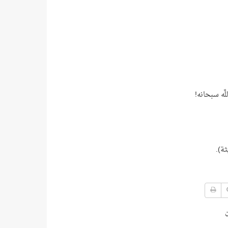
َه سبحانه!
ة).