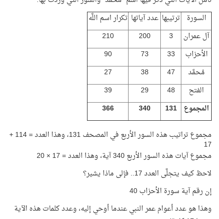
تأمّل الآيات التي ذُكر فيها اسم "مُحمَّد" والسور التي وردت بها:
السورة
ترتيبها
عدد آياتها
تكرار اسم اللَّه
آل عمران
3
200
210
الأحزاب
33
73
90
مُحمَّد
47
38
27
الفتح
48
29
39
المجموع
131
340
366
مجموع تراتيب هذه السور الأربع في المصحف 131، وهذا العدد = 114 +
17
مجموع آيات هذه السور الأربع 340 آية، وهذا العدد = 17 × 20
لاحظ كيف يتجلَّى العدد 17.. فإلى ماذا يشير؟
إن رقم آية سورة الأحزاب 40
وهذا هو عدد أعوام عمر النبي عندما أوحي إليه، وعدد كلمات هذه الآية