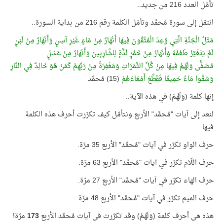
تأمّل العدد 216 من جديد..
انتقل إلى سورة مُحمَّد وتأمّل الكلمة رقم 216 من بداية السورة..
مَثَلُ الْجَنَّةِ الَّتِي وُعِدَ الْمُتَّقُونَ فِيهَا أَنْهَارٌ مِنْ مَاءٍ غَيْرِ آسِنٍ وَأَنْهَارٌ مِنْ لَبَنٍ
لَمْ يَتَغَيَّرْ طَعْمُهُ وَأَنْهَارٌ مِنْ خَمْرٍ لَذَّةٍ لِلشَّارِبِينَ وَأَنْهَارٌ مِنْ عَسَلٍ
مُصَفًّى
وَلَهُمْ
فِيهَا مِنْ كُلِّ الثَّمَرَاتِ وَمَغْفِرَةٌ مِنْ رَبِّهِمْ كَمَنْ هُوَ خَالِدٌ فِي النَّارِ
وَسُقُوا مَاءً حَمِيمًا فَقَطَّعَ أَمْعَاءَهُمْ
(15) مُحمَّد
إنها كلمة (وَلَهُمْ) في هذه الآية..
لنعد إلى آيات "مُحمَّد" الأربع ونتأمّل كيف تكرّرت أحرف هذه الكلمة
فيها..
حرف الواو تكرّر في آيات "مُحمَّد" الأربع 35 مرّة.
حرف اللّام تكرّر في آيات "مُحمَّد" الأربع 63 مرّة.
حرف الهاء تكرّر في آيات "مُحمَّد" الأربع 27 مرّة.
حرف الميم تكرّر في آيات "مُحمَّد" الأربع 48 مرّة.
هذه هي أحرف كلمة (وَلَهُمْ) وقد تكرّرت في آيات مُحمَّد الأربع
173
مرّة!