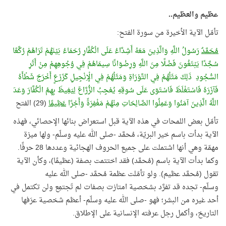
عظيم والعظيم..
تأمّل الآية الأخيرة من سورة الفتح:
مُحَمَّدٌ
رَسُولُ اللَّهِ وَالَّذِينَ مَعَهُ أَشِدَّاءُ عَلَى الْكُفَّارِ رُحَمَاءُ بَيْنَهُمْ تَرَاهُمْ رُكَّعًا
سُجَّدًا يَبْتَغُونَ فَضْلًا مِنَ اللَّهِ وَرِضْوَانًا سِيمَاهُمْ فِي وُجُوهِهِمْ مِنْ أَثَرِ
السُّجُودِ ذَلِكَ مَثَلُهُمْ فِي التَّوْرَاةِ وَمَثَلُهُمْ فِي الْإِنْجِيلِ كَزَرْعٍ أَخْرَجَ شَطْأَهُ
فَآزَرَهُ فَاسْتَغْلَظَ فَاسْتَوَى عَلَى سُوقِهِ يُعْجِبُ الزُّرَّاعَ لِيَغِيظَ بِهِمُ الْكُفَّارَ وَعَدَ
اللَّهُ الَّذِينَ آمَنُوا وَعَمِلُوا الصَّالِحَاتِ مِنْهُمْ مَغْفِرَةً وَأَجْرًا
عَظِيمًا
(29) الفتح
تأمّل بعض اللمحات في هذه الآية قبل استعراض بنائها الإحصائي، فهذه
الآية بدأت باسم خير البريّة، مُحمَّد -صلى الله عليه وسلّم- ولها ميزة
مهمّة وهي أنها اشتملت على جميع الحروف الهجائية وعددها 28 حرفًا.
وكما بدأت الآية باسم (مُحمَّد) فقد اختتمت بصفة (عظيمًا)، وكأن الآية
تقول (مُحمَّد عظيم). ولو تأمّلت عظمة مُحمَّد -صلى الله عليه
وسلّم- تجده قد تفرَّد بشخصية امتازت بصفات لم تَجتمِع ولن تكتمل في
أحد غيره من البشر؛ فهو -صلى الله عليه وسلّم- أعظم شخصية عرَفها
التاريخ، وأكمل رجل عرفته الإنسانية على الإطلاق.