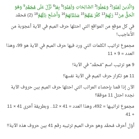
9
6
5
3
2
وَالَّذِينَ
آمَنُوا
وَعَمِلُوا
الصَّالِحَاتِ
وَآمَنُوا
بِمَا
نُزِّلَ عَلَى
مُحَمَّدٍ
وَهُوَ
18
16
15
13
12
الْحَقُّ
مِنْ
رَبِّهِمْ
كَفَّرَ
عَنْهُمْ
سَيِّئَاتِهِمْ
وَأَصْلَحَ
بَالَهُمْ
(2) مُحمَّد
في كل موقع من المواقع التي احتلها حرف الميم في الآية أعجوبة من
الأعاجيب!
مجموع تراتيب الكلمات التي ورد فيها حرف الميم في الآية هو 99، وهذا
العدد = 9 × 11
9 هو ترتيب اسم "مُحمَّد" في الآية!
11 هو تكرار حرف الميم في الآية نفسها!
الآن إذا قمنا بإحصاء المراتب التي احتلها حرف الميم بين حروف الآية
نجده احتل 11 موقعًا!
مجموع تراتيبها = 492، وهذا العدد = 41 × 12.. وبطريقة أخرى 41 × 11
+ 41
أوّل أحرف مُحمَّد وهو حرف الميم ترتيبه رقم 41 بين حروف هذه الآية!!