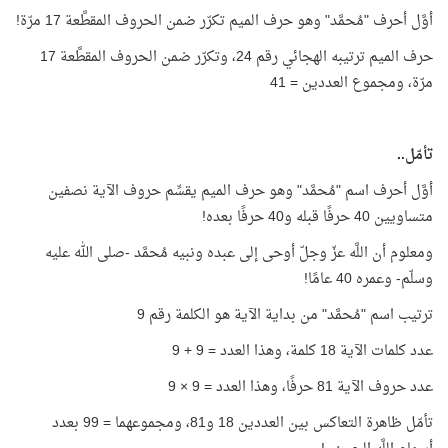
أوَّل أحرف "مُحمَّد" وهو حرف الميم تكرّر ضمن الحروف المقطَّعة 17 مرّة!
حرف الميم ترتيبه الهجائي رقم 24، وتكرّر ضمن الحروف المقطَّعة 17
مرّة، ومجموع العددين = 41
تأمّل..
أوَّل أحرف اسم "مُحمَّد" وهو حرف الميم يقسِّم حروف الآية نصفين
متساويين 40 حرفًا قبله و40 حرفًا بعده!
ومعلوم أن اللَّه عزّ وجلّ أوحى إلى عبده ونبيه مُحمَّد -صلى الله عليه
وسلّم- وعمره 40 عامًا!
ترتيب اسم "مُحمَّد" من بداية الآية هو الكلمة رقم 9
عدد كلمات الآية 18 كلمة، وهذا العدد = 9 + 9
عدد حروف الآية 81 حرفًا، وهذا العدد = 9 × 9
تأمّل ظاهرة التعاكس بين العددين 18 و81، ومجموعهما = 99 بعدد