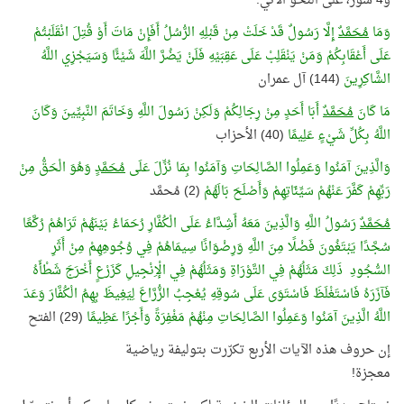
و4 سور، على النحو الآتي:
وَمَا
مُحَمَّدٌ
إِلَّا رَسُولٌ قَدْ خَلَتْ مِنْ قَبْلِهِ الرُّسُلُ أَفَإِنْ مَاتَ أَوْ قُتِلَ انْقَلَبْتُمْ
عَلَى أَعْقَابِكُمْ وَمَنْ يَنْقَلِبْ عَلَى عَقِبَيْهِ فَلَنْ يَضُرَّ اللَّهَ شَيْئًا وَسَيَجْزِي اللَّهُ
الشَّاكِرِينَ
(144) آل عمران
مَا كَانَ
مُحَمَّدٌ
أَبَا أَحَدٍ مِنْ رِجَالِكُمْ وَلَكِنْ رَسُولَ اللَّهِ وَخَاتَمَ النَّبِيِّينَ وَكَانَ
اللَّهُ بِكُلِّ شَيْءٍ عَلِيمًا
(40) الأحزاب
وَالَّذِينَ آمَنُوا وَعَمِلُوا الصَّالِحَاتِ وَآمَنُوا بِمَا نُزِّلَ عَلَى
مُحَمَّدٍ
وَهُوَ الْحَقُّ مِنْ
رَبِّهِمْ كَفَّرَ عَنْهُمْ سَيِّئَاتِهِمْ وَأَصْلَحَ بَالَهُمْ
(2) مُحمَّد
مُحَمَّدٌ
رَسُولُ اللَّهِ وَالَّذِينَ مَعَهُ أَشِدَّاءُ عَلَى الْكُفَّارِ رُحَمَاءُ بَيْنَهُمْ تَرَاهُمْ رُكَّعًا
سُجَّدًا يَبْتَغُونَ فَضْلًا مِنَ اللَّهِ وَرِضْوَانًا سِيمَاهُمْ فِي وُجُوهِهِمْ مِنْ أَثَرِ
السُّجُودِ ذَلِكَ مَثَلُهُمْ فِي التَّوْرَاةِ وَمَثَلُهُمْ فِي الْإِنْجِيلِ كَزَرْعٍ أَخْرَجَ شَطْأَهُ
فَآزَرَهُ فَاسْتَغْلَظَ فَاسْتَوَى عَلَى سُوقِهِ يُعْجِبُ الزُّرَّاعَ لِيَغِيظَ بِهِمُ الْكُفَّارَ وَعَدَ
اللَّهُ الَّذِينَ آمَنُوا وَعَمِلُوا الصَّالِحَاتِ مِنْهُمْ مَغْفِرَةً وَأَجْرًا عَظِيمًا
(29) الفتح
إن حروف هذه الآيات الأربع تكرّرت بتوليفة رياضية
معجزة!