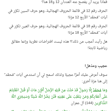
فماذا يريد أن يفصح عنه العددان 12 و18 هنا؟
الحرف رقم 12 في قائمة الحروف الهجائية، وهو حرف السين تكرّر في
آيات "مُحمَّد" الأربع 12 مرّة!
الحرف رقم 18 في قائمة الحروف الهجائية، وهو حرف العين تكرّر في
آيات "مُحمَّد" الأربع 18 مرّة!
هل رأيت أعجب من ذلك؟! هذه ليست افتراضات نظرية وإنما حقائق
رياضية ثابتة!
عجيب ومذهل!
سوف أعرض عليك أمرًا عجيبًا ولذلك اسمح لي أن استدعي آيات "مُحمَّد"
إلى هنا مرّة أخرى:
وَمَا
مُحَمَّدٌ
إِلَّا رَسُولٌ قَدْ خَلَتْ مِنْ قَبْلِهِ الرُّسُلُ أَفَإِنْ مَاتَ أَوْ قُتِلَ انْقَلَبْتُمْ
عَلَى أَعْقَابِكُمْ وَمَنْ يَنْقَلِبْ عَلَى عَقِبَيْهِ فَلَنْ يَضُرَّ اللَّهَ شَيْئًا وَسَيَجْزِي اللَّهُ
الشَّاكِرِينَ
(144) آل عمران