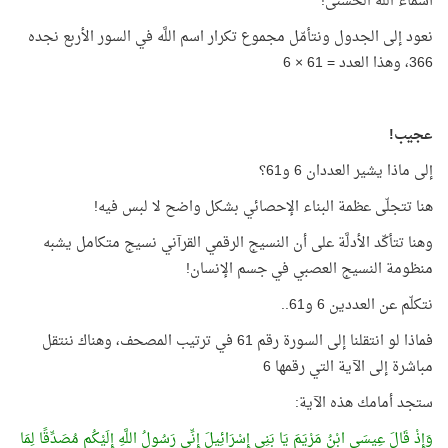
أسماء اللَّه الحسنى!
نعود إلى الجدول ونتأمّل مجموع تكرار اسم اللَّه في السور الأربع نجده
366، وهذا العدد = 61 × 6
عجيب!
إلى ماذا يشير العددان 6 و61؟
هنا تتجلّى عظمة البناء الإحصائي بشكل واضح لا لبس فيه!
وهنا تتأكّد الأدلَّة على أن النسيج الرقمي القرآني نسيج متكامل يشبه
منظومة النسيج العصبي في جسم الإنسان!
نتكلّم عن العددين 6 و61..
فماذا لو انتقلنا إلى السورة رقم 61 في ترتيب المصحف، وهناك ننتقل
مباشرة إلى الآية التي رقمها 6
ستجد أمامك هذه الآية:
وَإِذْ قَالَ عِيسَى ابْنُ مَرْيَمَ يَا بَنِي إِسْرَائِيلَ إِنِّي رَسُولُ اللَّهِ إِلَيْكُم مُصَدِّقًا لِمَا