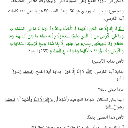
ونحن في سورة الفتح وهي السورة التي ترتيبها رقم 48 في المصحف.
ومجموع ترتيب السورتين هو 50، وهذا العدد 50 هو بالفعل عدد كلمات
آية الكرسي..
اللَّهُ
لَا إِلَهَ إِلَّا هُوَ الْحَيُّ الْقَيُّومُ لَا تَأْخُذُهُ سِنَةٌ وَلَا نَوْمٌ لَهُ مَا فِي السَّمَاوَاتِ
وَمَا فِي الْأَرْضِ مَنْ ذَا الَّذِي يَشْفَعُ عِنْدَهُ إِلَّا بِإِذْنِهِ يَعْلَمُ مَا بَيْنَ أَيْدِيهِمْ وَمَا
خَلْفَهُمْ وَلَا يُحِيطُونَ بِشَيْءٍ مِنْ عِلْمِهِ إِلَّا بِمَا شَاءَ وَسِعَ كُرْسِيُّهُ السَّمَاوَاتِ
وَالْأَرْضَ وَلَا يَؤُودُهُ حِفْظُهُمَا وَهُوَ الْعَلِيُّ
الْعَظِيمُ
(255) البقرة
تأمّل بداية الآيتين!
بداية آية الكرسي: (
اللَّه
لَا إِلَهَ إِلَّا هُوَ).. بداية آية الفتح: (
مُحمَّد
رَسُولُ
اللَّهِ)
ماذا يعني ذلك؟
البدايتان تشكلان شهادة التوحيد (أَشْهَدُ أَنْ
لَا إِلَهَ إِلَّا اللَّهُ
وأَشْهَدُ أَنَّ
مُحمَّدا
رَسُولُ اللَّهِ
)!
تأمّل هذا المعنى جيّدًا:
آية الفتح التي بدأت باسم "مُحمَّد" ختمت بصفة (عظيمًا)!