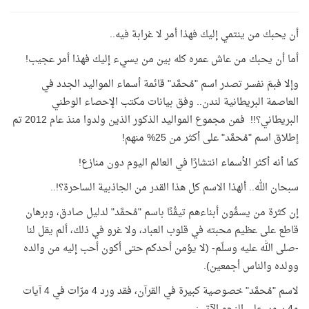
أن يحبك من ينتمي إليك فهذا أمر لا غرابة فيه..
أما أن يحبك من عاش عمره كله بين من يسيء إليك فهذا أمر عجيب!
وإلا فبمَ نفسر تصدر اسم "مُحمَّد" قائمة أسماء المواليد الجدد في
العاصمة البريطانية لندن.. وفق بيانات مكتب الإحصاء الوطني
البريطاني؟!! فمن مجموع المواليد الذكور الذين ولدوا منذ عام 2012 تم
إطلاق اسم "مُحمَّد" على أكثر من 25% منهم!
كما أنه أكثر الأسماء انتشارًا في العالم اليوم دون منازع!
سبحان الله.. ألهذا الاسم كل هذا القدر من الجاذبية الساحرة؟!..
إن كثرة من يسمُّون أبناءهم تيمُّنًا باسم "مُحمَّد" لدليل صادق، وبرهان
قاطع على عظيم محبته في قلوب العباد، ولا غرو في ذلك، ألم يقل لنا
-صلى الله عليه وسلّم- (لا يؤمن أحدكم حتى أكون أحب إليه من والده
وولده والناس أجمعين).
لاسم "مُحمَّد" خصوصية كبيرة في القرآن، فقد ورد 4 مرّات في 4 آيات