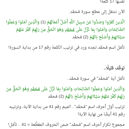
نفسها 17 كلمة!
الآن ننتقل إلى مطلع سورة مُحمَّد:
الَّذِينَ كَفَرُوا وَصَدُّوا عَنْ سَبِيلِ اللَّهِ أَضَلَّ أَعْمَالَهُمْ
(1)
وَالَّذِينَ آمَنُوا وَعَمِلُوا
الصَّالِحَاتِ وَآمَنُوا بِمَا نُزِّلَ عَلَى
مُحَمَّدٍ
وَهُوَ الْحَقُّ مِنْ رَبِّهِمْ كَفَّرَ عَنْهُمْ
سَيِّئَاتِهِمْ وَأَصْلَحَ بَالَهُمْ
(2) مُحمَّد
تأمّل اسم مُحمَّد تجده ورد في ترتيب الكلمة رقم 17 من بداية السورة!
توقّف قليلًا..
تأمّل آية "مُحمَّد" في سورة مُحمَّد..
وَالَّذِينَ آمَنُوا وَعَمِلُوا الصَّالِحَاتِ وَآمَنُوا بِمَا نُزِّلَ عَلَى
مُحَمَّدٍ
وَهُوَ الْحَقُّ مِنْ
رَبِّهِمْ كَفَّرَ عَنْهُمْ سَيِّئَاتِهِمْ وَأَصْلَحَ بَالَهُمْ
(2) مُحمَّد
ترتيب أوّل أحرف اسم "مُحمَّد".. الميم رقم 41 من بداية الآية، وترتيبه
رقم 41 أيضًا من نهاية الآية!
مجموع تكرار أحرف اسم "مُحمَّد" ضمن الحروف المقطَّعة = 41 .. تأمّل!