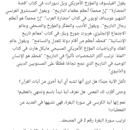
يقول الفيلسوف والمؤرخ الأمريكي ويل ديورانت في كتاب "قصة
الحضارة": "إنَّ محمدًا أعظم عظماء التاريخ".. ويقول المستشرق الفرنسي
الشهير غوستاف لوبون في كتاب "حضارة العرب": "إنَّ محمدًا هو أعظم
رجال التاريخ".. ويقول الأديب والمفكّر والمؤرخ والصحفي وعالم
الاجتماع الإنجليزي، هربرت جورج ويلز، في كتاب "معالم تاريخ
الإنسانية": "مُحمَّد أعظم من أقام دولة للعدل والتسامح".. ويقول عالم
الفلك والرياضيات المؤرّخ الأمريكي المسيحي مايكل هارت في كتاب
"المئة: ترتيب أكثر الشخصيات تأثيرًا في التاريخ": "مُحمَّد هو الإنسان
الوحيد في التاريخ الذي نجح نجاحًا مُطلقًا على المستويين الديني
والدُنيوي".
تأمّل الآية جيّدًا؛ هل ترى أنها تشبه أي آية أخرى من آيات القرآن؟
وحتى أقرّب لك المعنى: هل تعرف آية تبدأ باسم وتنتهي بالعظيم!
نعم إنها آية الكرسي في سورة البقرة، فهي تشبهها في العديد من
المعطيات!
ترتيب سورة البقرة رقم 2 في المصحف..