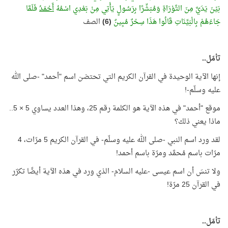
بَيْنَ يَدَيَّ مِنَ التَّوْرَاةِ وَمُبَشِّرًا بِرَسُولٍ يَأْتِي مِنْ بَعْدِي اسْمُهُ
أَحْمَدُ
فَلَمَّا
جَاءَهُمْ بِالْبَيِّنَاتِ قَالُوا هَذَا سِحْرٌ مُبِينٌ
(6)
الصف
تأمّل..
إنها الآية الوحيدة في القرآن الكريم التي تحتضن اسم "أحمد" -صلى الله
عليه وسلّم-!
موقع "أحمد" في هذه الآية هو الكلمة رقم 25، وهذا العدد يساوي 5 × 5..
ماذا يعني ذلك؟
لقد ورد اسم النبي -صلى الله عليه وسلّم- في القرآن الكريم 5 مرّات، 4
مرّات باسم مُحمَّد ومرّة باسم أحمد!
ولا تنسَ أن اسم عيسى -عليه السلام- الذي ورد في هذه الآية أيضًا تكرّر
في القرآن 25 مرّة!
تأمّل..