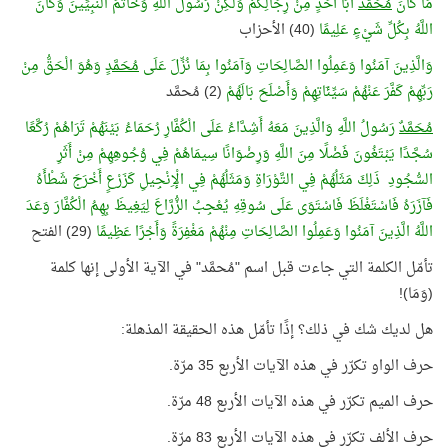
مَا كَانَ
مُحَمَّدٌ
أَبَا أَحَدٍ مِنْ رِجَالِكُمْ وَلَكِنْ رَسُولَ اللَّهِ وَخَاتَمَ النَّبِيِّينَ وَكَانَ
اللَّهُ بِكُلِّ شَيْءٍ عَلِيمًا
(40) الأحزاب
وَالَّذِينَ آمَنُوا وَعَمِلُوا الصَّالِحَاتِ وَآمَنُوا بِمَا نُزِّلَ عَلَى
مُحَمَّدٍ
وَهُوَ الْحَقُّ مِنْ
رَبِّهِمْ كَفَّرَ عَنْهُمْ سَيِّئَاتِهِمْ وَأَصْلَحَ بَالَهُمْ
(2) مُحمَّد
مُحَمَّدٌ
رَسُولُ اللَّهِ وَالَّذِينَ مَعَهُ أَشِدَّاءُ عَلَى الْكُفَّارِ رُحَمَاءُ بَيْنَهُمْ تَرَاهُمْ رُكَّعًا
سُجَّدًا يَبْتَغُونَ فَضْلًا مِنَ اللَّهِ وَرِضْوَانًا سِيمَاهُمْ فِي وُجُوهِهِمْ مِنْ أَثَرِ
السُّجُودِ ذَلِكَ مَثَلُهُمْ فِي التَّوْرَاةِ وَمَثَلُهُمْ فِي الْإِنْجِيلِ كَزَرْعٍ أَخْرَجَ شَطْأَهُ
فَآزَرَهُ فَاسْتَغْلَظَ فَاسْتَوَى عَلَى سُوقِهِ يُعْجِبُ الزُّرَّاعَ لِيَغِيظَ بِهِمُ الْكُفَّارَ وَعَدَ
اللَّهُ الَّذِينَ آمَنُوا وَعَمِلُوا الصَّالِحَاتِ مِنْهُمْ مَغْفِرَةً وَأَجْرًا عَظِيمًا
(29) الفتح
تأمّل الكلمة التي جاءت قبل اسم "مُحمَّد" في الآية الأولى إنها كلمة
(وَمَا)!
هل لديك شك في ذلك؟ إذًا تأمّل هذه الحقيقة المذهلة:
حرف الواو تكرّر في هذه الآيات الأربع 35 مرّة.
حرف الميم تكرّر في هذه الآيات الأربع 48 مرّة.
حرف الألف تكرّر في هذه الآيات الأربع 83 مرّة.