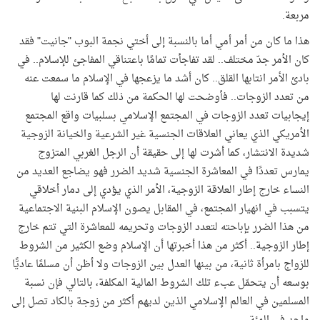
مربعة.
هذا ما كان من أمر أمي أما بالنسبة إلى أختي نجمة البوب "جانيت" فقد
كان الأمر جدّ مختلف.. لقد تفاجأت تمامًا باعتناقي المفاجئ للإسلام.. في
بادئ الأمر انتابها القلق.. كان أشد ما يزعجها في الإسلام ما سمعت عنه
من تعدد الزوجات.. فأوضحت لها الحكمة من ذلك كما قارنت لها
إيجابيات تعدد الزوجات في المجتمع الإسلامي بسلبيات واقع المجتمع
الأمريكي الذي يعاني العلاقات الجنسية غير الشرعية والخيانة الزوجية
شديدة الانتشار، كما أشرت لها إلى حقيقة أن الرجل الغربي المتزوج
يمارس تعددًا في المعاشرة الجنسية شديد الضرر فهو يضاجع العديد من
النساء خارج إطار العلاقة الزوجية، الأمر الذي يؤدي إلى دمار أخلاقي
يتسبب في انهيار المجتمع، في المقابل يصون الإسلام البنية الاجتماعية
من هذا الضرر بإباحته لتعدد الزوجات وتحريمه للمعاشرة التي تتم خارج
إطار الزوجية.. أكثر من هذا أخبرتها أن الإسلام وضع الكثير من الشروط
للزواج بامرأة ثانية، من بينها العدل بين الزوجات ولا أظن أن مسلمًا عاديًّا
بوسعه أن يتحمّل عبء تلك الشروط المالية المكلفة، بالتالي فإن نسبة
المسلمين في العالم الإسلامي الذين لديهم أكثر من زوجة بالكاد تصل إلى