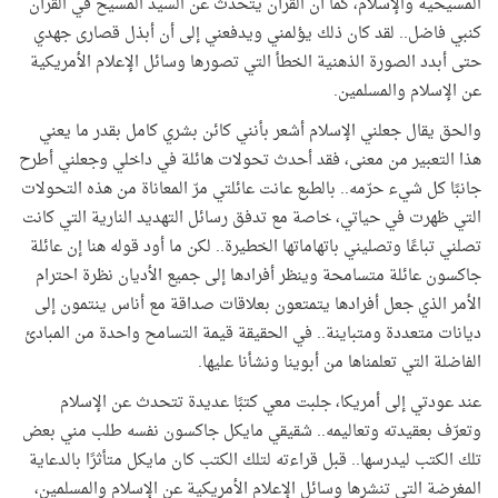
المسيحية والإسلام، كما أن القرآن يتحدث عن السيد المسيح في القرآن
كنبي فاضل.. لقد كان ذلك يؤلمني ويدفعني إلى أن أبذل قصارى جهدي
حتى أبدد الصورة الذهنية الخطأ التي تصورها وسائل الإعلام الأمريكية
عن الإسلام والمسلمين.
والحق يقال جعلني الإسلام أشعر بأنني كائن بشري كامل بقدر ما يعني
هذا التعبير من معنى، فقد أحدث تحولات هائلة في داخلي وجعلني أطرح
جانبًا كل شيء حرّمه.. بالطبع عانت عائلتي مرّ المعاناة من هذه التحولات
التي ظهرت في حياتي، خاصة مع تدفق رسائل التهديد النارية التي كانت
تصلني تباعًا وتصليني باتهاماتها الخطيرة.. لكن ما أود قوله هنا إن عائلة
جاكسون عائلة متسامحة وينظر أفرادها إلى جميع الأديان نظرة احترام
الأمر الذي جعل أفرادها يتمتعون بعلاقات صداقة مع أناس ينتمون إلى
ديانات متعددة ومتباينة.. في الحقيقة قيمة التسامح واحدة من المبادئ
الفاضلة التي تعلمناها من أبوينا ونشأنا عليها.
عند عودتي إلى أمريكا، جلبت معي كتبًا عديدة تتحدث عن الإسلام
وتعرّف بعقيدته وتعاليمه.. شقيقي مايكل جاكسون نفسه طلب مني بعض
تلك الكتب ليدرسها.. قبل قراءته لتلك الكتب كان مايكل متأثرًا بالدعاية
المغرضة التي تنشرها وسائل الإعلام الأمريكية عن الإسلام والمسلمين،