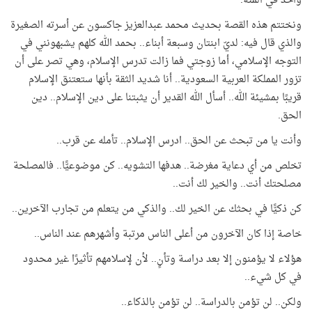
واحد في المئة.
ونختتم هذه القصة بحديث محمد عبدالعزيز جاكسون عن أسرته الصغيرة
والذي قال فيه: لديّ ابنتان وسبعة أبناء.. بحمد الله كلهم يشبهونني في
التوجه الإسلامي، أما زوجتي فما زالت تدرس الإسلام، وهي تصر على أن
تزور المملكة العربية السعودية.. أنا شديد الثقة بأنها ستعتنق الإسلام
قريبًا بمشيئة الله.. أسأل الله القدير أن يثبتنا على دين الإسلام.. دين
الحق.
وأنت يا من تبحث عن الحق.. ادرس الإسلام.. تأمله عن قرب..
تخلص من أي دعاية مغرضة.. هدفها التشويه.. كن موضوعيًّا.. فالمصلحة
مصلحتك أنت.. والخير لك أنت..
كن ذكيًّا في بحثك عن الخير لك.. والذكي من يتعلم من تجارب الآخرين..
خاصة إذا كان الآخرون من أعلى الناس مرتبة وأشهرهم عند الناس..
هؤلاء لا يؤمنون إلا بعد دراسة وتأنٍ.. لأن لإسلامهم تأثيرًا غير محدود
في كل شيء..
ولكن.. لن تؤمن بالدراسة.. لن تؤمن بالذكاء..