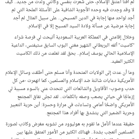
لم أفتأ أعتنق الإسلام، حتى شعرت بنفسي وكأنني ولدت من جديد.. كيف
لا وقد وجدت فيه وحده الأجوبة الشافية على الأسئلة الملحة التي لم
أجد لواحد منها إجابة في الدين المسيحي.. على سبيل المثال لم أجد
إجابة مرضية عن مسألة ولادة السيد المسيح إلا في الإسلام.
وخلال إقامتي في المملكة العربية السعودية أتيحت لي فرصة شراء
"كاسيت" ألفه البريطاني الشهير مغني البوب السابق ستيفنس، الداعية
الإسلامية الحالي يوسف إسلام.. بحق لقد تعلمت من ذلك الكاسيت
الكثير المفيد.
وما أن عدت إلى الولايات المتحدة وأنا مسلم حتى أطلقت وسائل الإعلام
الأمريكية دعايات شائنة ضد الإسلام والمسلمين، كما انهمرت -من كل
حدب وصوب- الأقاويل والشائعات التي تتحدث عني بالسوء مسببة لي
إزعاجًا في حياتي يصعب وصفه بالكلمات.. لقد تجلى نفاق المجتمع
الأمريكي واضحًا أمامي وتساءلت في مرارة وحسرة: أين حرية التعبير
وحرية الضمير التي يتشدق بها أفراد هذا المجتمع.
حقيقة عندما أتأمل ما تقوم به هوليوود من تشويه مغرض وكاذب لصورة
المسلمين أتعجب بشدة.. فهنالك الكثير من الأمور المتفق عليها بين