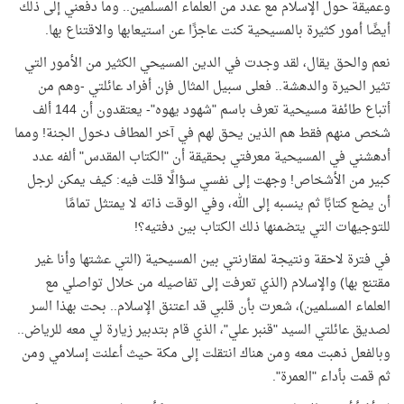
وعميقة حول الإسلام مع عدد من العلماء المسلمين.. وما دفعني إلى ذلك
أيضًا أمور كثيرة بالمسيحية كنت عاجزًا عن استيعابها والاقتناع بها.
نعم والحق يقال، لقد وجدت في الدين المسيحي الكثير من الأمور التي
تثير الحيرة والدهشة.. فعلى سبيل المثال فإن أفراد عائلتي -وهم من
أتباع طائفة مسيحية تعرف باسم "شهود يهوه"- يعتقدون أن 144 ألف
شخص منهم فقط هم الذين يحق لهم في آخر المطاف دخول الجنة! ومما
أدهشني في المسيحية معرفتي بحقيقة أن "الكتاب المقدس" ألفه عدد
كبير من الأشخاص! وجهت إلى نفسي سؤالًا قلت فيه: كيف يمكن لرجل
أن يضع كتابًا ثم ينسبه إلى الله، وفي الوقت ذاته لا يمتثل تمامًا
للتوجيهات التي يتضمنها ذلك الكتاب بين دفتيه؟!
في فترة لاحقة ونتيجة لمقارنتي بين المسيحية (التي عشتها وأنا غير
مقتنع بها) والإسلام (الذي تعرفت إلى تفاصيله من خلال تواصلي مع
العلماء المسلمين)، شعرت بأن قلبي قد اعتنق الإسلام.. بحت بهذا السر
لصديق عائلتي السيد "قنبر علي"، الذي قام بتدبير زيارة لي معه للرياض..
وبالفعل ذهبت معه ومن هناك انتقلت إلى مكة حيث أعلنت إسلامي ومن
ثم قمت بأداء "العمرة".