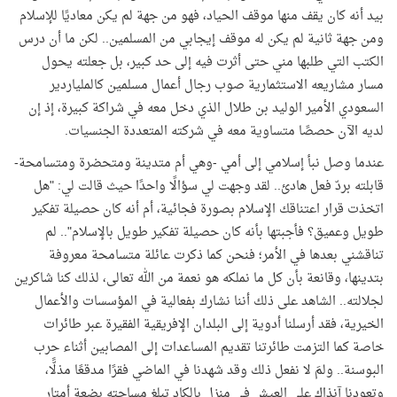
بيد أنه كان يقف منها موقف الحياد، فهو من جهة لم يكن معاديًا للإسلام
ومن جهة ثانية لم يكن له موقف إيجابي من المسلمين.. لكن ما أن درس
الكتب التي طلبها مني حتى أثرت فيه إلى حد كبير، بل جعلته يحول
مسار مشاريعه الاستثمارية صوب رجال أعمال مسلمين كالملياردير
السعودي الأمير الوليد بن طلال الذي دخل معه في شراكة كبيرة، إذ إن
لديه الآن حصصًا متساوية معه في شركته المتعددة الجنسيات.
عندما وصل نبأ إسلامي إلى أمي -وهي أم متدينة ومتحضرة ومتسامحة-
قابلته بردّ فعل هادئ.. لقد وجهت لي سؤالًا واحدًا حيث قالت لي: "هل
اتخذت قرار اعتناقك الإسلام بصورة فجائية، أم أنه كان حصيلة تفكير
طويل وعميق؟ فأجبتها بأنه كان حصيلة تفكير طويل بالإسلام".. لم
تناقشني بعدها في الأمر؛ فنحن كما ذكرت عائلة متسامحة معروفة
بتدينها، وقانعة بأن كل ما نملكه هو نعمة من الله تعالى، لذلك كنا شاكرين
لجلالته.. الشاهد على ذلك أننا نشارك بفعالية في المؤسسات والأعمال
الخيرية، فقد أرسلنا أدوية إلى البلدان الإفريقية الفقيرة عبر طائرات
خاصة كما التزمت طائرتنا تقديم المساعدات إلى المصابين أثناء حرب
البوسنة.. ولمَ لا نفعل ذلك وقد شهدنا في الماضي فقرًا مدقعًا مذلًّا،
وتعودنا آنذاك على العيش في منزل بالكاد تبلغ مساحته بضعة أمتار