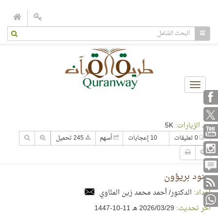
Toggle
navigation
عدد الزيارات:
5K
0 تعليقات
10 إعجابات
أسهم
245 تحميل
جنود بريؤون
إعداد:
الدكتور/ أحمد محمد زين المنّاوي
آخر تحديث:
29‏/03‏/2026 هـ 11-10-1447