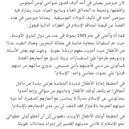
كان جيرمين يعيش في أحد أترف قصور ضواحي لوس أنجلوس
وأفخمها، وتحيط به الحدائق الغناء وينابيع المياه، حيث يشارك فيه
جيرمين أخته في تأليف النوتات الموسيقية.. يحدثنا جيرمين في هذه
القصة عن كيفية اعتناقه الإسلام في الفقرات التالية فيقول:
قمنا أنا وأختي في عام 1989 بجولة في عدد من دول الشرق الأوسط،
حيث تم استقبالنا بحفاوة خاصة في مملكة البحرين، وهناك التقيت عددًا
من الأطفال حيث أجريت معهم دردشة عفوية.. وجّهت لهم بعض الأسئلة..
وبدورهم طرحوا عليّ استفسارات بريئة تتسق مع أعمارهم الغضة..
فسألوني عن ديني فأجبتهم بأنني مسيحي.. بدوري سألتهم عن دينهم
فردّوا عليّ بصوت حماسي واحد: "الإسلام".
في الحقيقة إجابة الأطفال شديدة الحماسة هزتني بشدة من داخل
أعماقي! لم يكتف أولئك الأطفال بإجابتهم عن سؤالي وإنما أخذوا
يحدثونني عن الإسلام حديثًا لا يتناسب مع أعمارهم الصغيرة، أما نبرة
صوتهم المترعة بالاعتزاز فقد كشفت لي عن مدى افتخارهم بالإسلام!
في الحقيقة أولئك الأطفال الأبرياء، دفعوني إلى أن أخطو أولى خطواتي
نحو الإسلام إذ قادني حديثهم القصير إلى إجراء محادثات طويلة