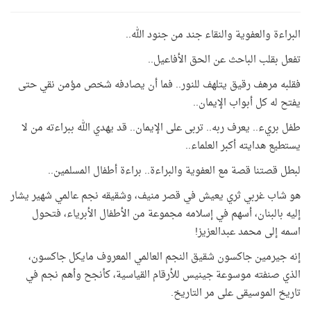
البراءة والعفوية والنقاء جند من جنود الله..
تفعل بقلب الباحث عن الحق الأفاعيل..
فقلبه مرهف رقيق يتلهف للنور.. فما أن يصادفه شخص مؤمن نقي حتى
يفتح له كل أبواب الإيمان..
طفل بريء.. يعرف ربه.. تربى على الإيمان.. قد يهدي الله ببراءته من لا
يستطيع هدايته أكبر العلماء..
لبطل قصتنا قصة مع العفوية والبراءة.. براءة أطفال المسلمين..
هو شاب غربي ثري يعيش في قصر منيف، وشقيقه نجم عالمي شهير يشار
إليه بالبنان، أسهم في إسلامه مجموعة من الأطفال الأبرياء، فتحول
اسمه إلى محمد عبدالعزيز!
إنه جيرمين جاكسون شقيق النجم العالمي المعروف مايكل جاكسون،
الذي صنفته موسوعة جينيس للأرقام القياسية، كأنجح وأهم نجم في
تاريخ الموسيقى على مر التاريخ.