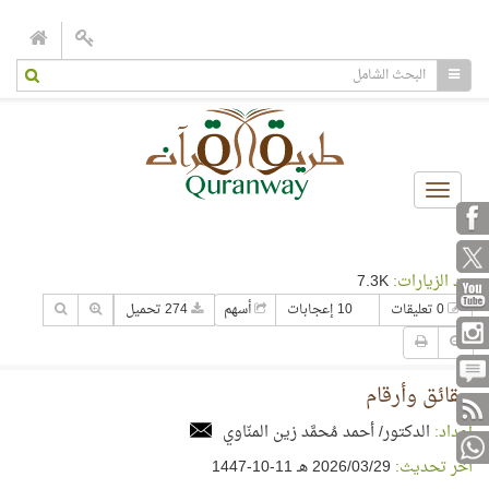
Toggle
navigation
عدد الزيارات:
7.3K
0 تعليقات
10 إعجابات
أسهم
274 تحميل
حقائق وأرقام
إعداد:
الدكتور/ أحمد مُحمَّد زين المنّاوي
آخر تحديث:
29‏/03‏/2026 هـ 11-10-1447