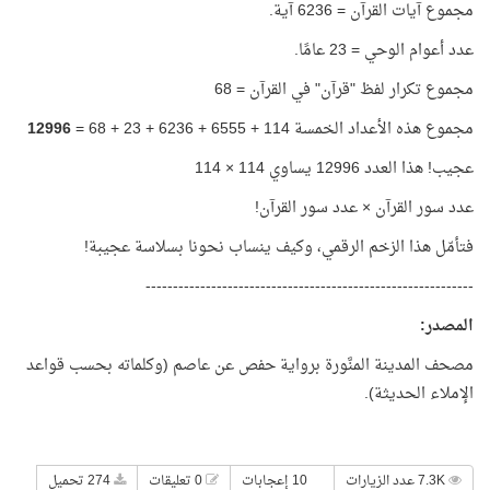
مجموع آيات القرآن = 6236 آية.
عدد أعوام الوحي = 23 عامًا.
مجموع تكرار لفظ "قرآن" في القرآن = 68
مجموع هذه الأعداد الخمسة 114 + 6555 + 6236 + 23 + 68 =
12996
عجيب! هذا العدد 12996 يساوي 114 × 114
عدد سور القرآن × عدد سور القرآن!
فتأمّل هذا الزخم الرقمي، وكيف ينساب نحونا بسلاسة عجيبة!
------------------------------------------------------------
المصدر
:
مصحف المدينة المنَّورة برواية حفص عن عاصم (وكلماته بحسب قواعد
الإملاء الحديثة).
7.3K عدد الزيارات
10 إعجابات
0 تعليقات
274 تحميل