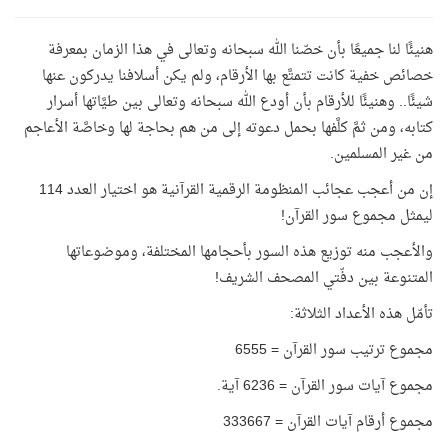
هنيئًا لنا جميعًا بأن خصّنا الله سبحانه وتعالى في هذا الزمان بمعرفة
خصائص خفية كانت تتمتَّع بها الأرقام، ولم يكن أسلافنا يدركون عنها
شيئًا.. وهنيئًا للأرقام بأن أودع الله سبحانه وتعالى بين طيَّاتها أسرار
كتابه، ومن ثمَّ كلَّفها بحمل دعوته إلى من هم بحاجة لها وخاصَّة الأعاجم
من غير المسلمين.
إن من أعجب عجائب المنظومة الرقمية القرآنية هو اختيار العدد 114
ليمثل مجموع سور القرآن!
والأعجب منه توزيع هذه السور بأحجامها المختلفة، وموضوعاتها
المتنوعة بين دفّتي المصحف الشريف!
تأمّل هذه الأعداد الثلاثة:
مجموع ترتيب سور القرآن = 6555
مجموع آيات سور القرآن = 6236 آية.
مجموع أرقام آيات القرآن = 333667