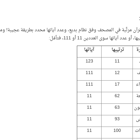
 أو عدد آياتها سوى العددين 11 أو 111، فتأمّل:
ة
ترتيبها
آياتها
123
11
ف
12
111
اء
17
111
ة
62
11
قون
63
11
ى
93
11
ات
100
11