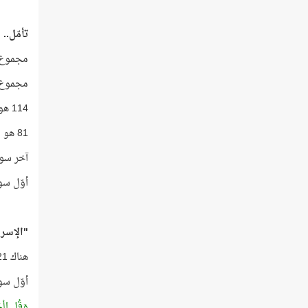
تأمّل..
مجموع تراتيب
مجموع آيات سو
114 هو عدد سور القرآن!
81 هو مجموع الترتيب الهجائي لأحرف لفظ (القرآن)!
آخر سور
أوّل سور المجموعة ترت
"الإسرا
هناك 21 سورة من سور القرآن تنتهي بحرف الألف!
أوّل سو
وَقُلِ الْحَ