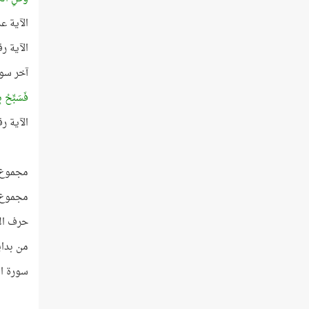
الآية عدد كلماتها 21، ب
الآية رقمها 111، وعدد كلماتها 
آخر سور
فَسَبِّحْ بِ
الآية رقمها 3، وعدد كلمات هذ
مجموع أرقام الآيت
مجموع كلمات الآيت
حرف الأل
من بداية س
سورة ال