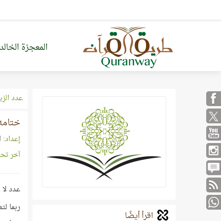
المعجزة الخالد
عدد الزي
ختامه
إعداد:
ا
آخر تح
عدد لا ي
ربما لتم
اقرأ أيضًا