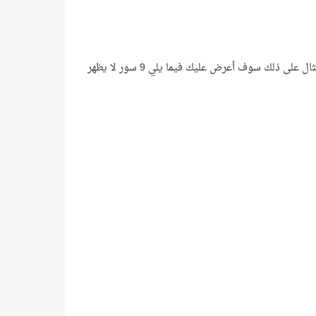
سور القرآن مرتَّبة في المصحف وفق نظام بديع، وعدد آياتها محدد بطريقة عجيبة! ومثال على ذلك سوف أعرض عليك فيما يلي 9 سور لا يظهر