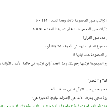
 سور المجموعة 570، وهذا العدد = 114 × 5
ر المجموعة 405 آيات، وهذا العدد = 81 × 5
 المجموعة عدد آياتها 5
يبها رقم 11، وهذا العدد أوّليّ ترتيبه في قائمة الأعداد الأوّليّة رقم 5
ء" و"النصر"
رة تنتهي بحرف الألف هي الإسراء، وآيتها الأخيرة هي:
مْدُ لِلَّهِ الَّذِي لَمْ يَتَّخِذْ وَلَدًا وَلَمْ يَكُنْ لَهُ شَرِيْكٌ فِي الْمُلْكِ وَلَمْ يَكُنْ لَهُ وَلِيٌّ مِنَ الذُّلَّ