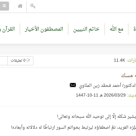
ة
مع الله
خاتم النبيين
المصطفون الأخيار
القرآن و
ارات:
11.4K
0 تعليقات
 مسك
لدكتور/ أحمد مُحمَّد زين المنّاوي
ديث:
29‏/03‏/2026 هـ 11-10-1447
شير شكله إلَّا إلى توحيد الله سبحانه وتعالى!
يُّزه الفريد، تمَّ اصطفاؤه ليرتبط بخواتم السور ارتباطًا له دلالاته وأبعاده!