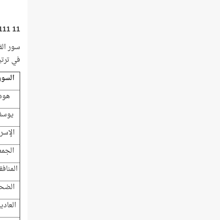
11 111
في ترتيبها،
السور
هود
يوس
الإسر
الجمع
المناف
الضح
العادي