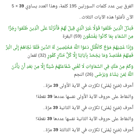
الفرق بين عدد كلمات السورتين 195 كلمة، وهذا العدد يساوي
39
× 5
الآن تأمّلوا هذه الآيات الثلاث..
فَبَدَّلَ الَّذِينَ ظَلَمُوا قَوْلًا غَيْرَ الَّذِي قِيلَ لَهُمْ فَأَنْزَلْنَا عَلَى الَّذِينَ ظَلَمُوا رِجْزًا
مِنَ السَّمَاءِ بِمَا كَانُوا يَفْسُقُونَ
(59) البقرة
وَإِذَا غَشِيَهُمْ مَوْجٌ كَالْظُّلَلِ دَعَوُا اللَّهَ مُخْلِصِينَ لَهُ الدِّينَ فَلَمَّا نَجَّاهُمْ إِلَى الْبَرِّ
فَمِنْهُمْ مُقْتَصِدٌ وَمَا يَجْحَدُ بِآيَاتِنَا إِلَّا كُلُّ خَتَّارٍ كَفُورٍ
(32) لقمان
وَكَمْ مِنْ مَلَكٍ فِي السَّمَاوَاتِ لَا تُغْنِي شَفَاعَتُهُمْ شَيْئًا إِلَّا مِنْ بَعْدِ أَنْ يَأْذَنَ
اللَّهُ لِمَنْ يَشَاءُ وَيَرْضَى
(26) النجم
أحرف (مَنِيٍّ يُمْنَى) تكرّرت في الآية الأولى
39
مرّة..
والنقاط على حروف الآية الأولى نفسها عددها
39
نقطة!
أحرف (مَنِيٍّ يُمْنَى) تكرّرت في الآية الثانية
39
مرّة..
والنقاط على حروف الآية الثانية نفسها عددها
39
نقطة!
أحرف (مَنِيٍّ يُمْنَى) تكرّرت في الآية الثالثة
39
مرّة..