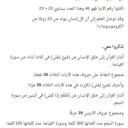
تأمّلوا رقم الآية فهو 46 وهذا العدد يساوي 23 + 23
وقد توصّل العلم إلى أن كل إنسان يولد من 23 زوجًا من
الكروموسومات!
تذكّروا معي..
أشار القرآن إلى خلق الإنسان من (مَنِيٍّ يُمْنَى) في ثلاث آيات من سورة
القيامة..
مجموع النقاط على حروف هذه الآيات الثلاث
39
نقطة.
وأحرف (مَنِيٍّ يُمْنَى) تكرّرت في هذه الآيات الثلاث
39
مرّة!
أشار القرآن إلى خلق الإنسان من (نُطْفَةٍ إِذَا تُمْنَى) في آيتين من سورة
النجم..
ومجموع حروف الآيتين
39
حرفًا.
سورة النجم عدد كلماتها 360 كلمة وسورة القيامة عدد كلماتها 165 كلمة..