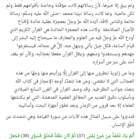
ولم يبق إلا خبرها، لأنّ رسالاتهم كانت مؤقّتة وخاصة بأقوامهم فقط ولم
تكن عالمية. ولما كانت رسالة نبيّنا محمد –صلى الله عليه وسلّم- رسالة
خاتمة وللناس كافّة، أيّده الله عزّ وجلّ بمعجزة عقلية خالدة لإقناع
الأجيال المتلاحقة
.
وكانت هذه المعجزة الخالدة هي القرآن الكريم الذي
أودع الله عزّ وجلّ فيه من العلوم والمعارف ما سيحتاج إليه البشر إلى
قيام الساعة، فكل جيل يأتي وينهل منه، كلٌّ في مجاله، فيستفرغوا
جهدهم ويستنفدوا وسعهم، ويظل القرآن مفعمًا بعجائبه، وكأن لم يقف
أحد على سر من أسراره.
وما من زاوية تنظرون منها إلى القرآن إلَّا ورأيتم منها وجهًا من هذه
العجائب التي لا تنقضي، ومن هنا تتعدَّد أوجه الإعجاز في كتاب الله
بتعدّد جوانب النظر فيه. وقد وصف القرآن في القرن السابع الميلادي
وبأسلوب دقيق العديد من الحقائق العلمية المدهشة، التي لم يكتشفها
العلماء إلا بعد قرون من الزمان وبعد تطوّر أجهزة البحث وأساليبه.
فتدبّروا على سبيل المثال هذه الآيات من سورة القيامة وهي تتحدث عن
خَلْق الإنسان..
أَلَمْ يَكُ نُطْفَةً مِنْ مَنِيٍّ يُمْنَى
(37)
ثُمَّ كَانَ عَلَقَةً فَخَلَقَ فَسَوَّى
(38)
فَجَعَلَ