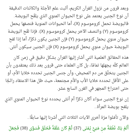
وبعد قرون من نزول القرآن الكريم، أثبت علم الأجنّة والكائنات الدقيقة
أن نوع الجنين يعتمد على نوع الحيوان المنوي الذي يلقّح البويضة.
فالبويضة تحمل كروموسوم (
X
)، أما الحيوانات المنوية فنصفها يحمل
كروموسوم (
Y
) والنصف الآخر يحمل كروموسوم (
X
). فإذا لقّح البويضة
حيوان منوي يحمل كروموسوم (
Y
) فإن الجنين يكون ذكرًا، أما إذا لقح
البويضة حيوان منوي يحمل كروموسوم (
X
) فإن الجنين سيكون أنثى.
هذه الحقائق العلمية التي أشار إليها القرآن بشكل دقيق في زمن كان
العالم كلّه يجهلها تمامًا، بل كان العلماء حتى قرون بعد ذلك يعتقدون بأن
الجنين يتخلّق من دم المحيض، وأن جنس الجنين تحدده خلايا الأم، أو
على الأقل تحدده خلايا الأب والأم مجتمعة، حيث ظل هذا الاعتقاد رائجًا
حتى اختراع المجهر في القرن السابع عشر.
إن نوع الجنين سواء أكان ذكرًا أم أنثى يحدده نوع الحيوان المنوي الذي
يلقح بويضة المرأة..
والآن تأمّلوا مرّة أخرى الآيات الثلاث التي أشرنا إليها سابقًا..
أَلَمْ يَكُ نُطْفَةً مِنْ مَنِيٍّ يُمْنَى
(37)
ثُمَّ كَانَ عَلَقَةً فَخَلَقَ فَسَوَّى
(38)
فَجَعَلَ