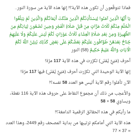
فماذا تتوقّعون أن تكون هذه الآية؟! إنها هذه الآية من سورة النور..
يَا أَيُّهَا الَّذِينَ آمَنُوا لِيَسْتَأْذِنْكُمُ الَّذِينَ مَلَكَتْ أَيْمَانُكُمْ وَالَّذِينَ لَمْ يَبْلُغُوا
الْحُلُمَ مِنْكُمْ ثَلَاثَ مَرَّاتٍ مِنْ قَبْلِ صَلَاةِ الْفَجْرِ وَحِينَ تَضَعُونَ ثِيَابَكُمْ مِنَ
الظَّهِيرَةِ وَمِنْ بَعْدِ صَلَاةِ الْعِشَاءِ ثَلَاثُ عَوْرَاتٍ لَكُمْ لَيْسَ عَلَيْكُمْ وَلَا عَلَيْهِمْ
جُنَاحٌ بَعْدَهُنَّ طَوَّافُونَ عَلَيْكُمْ بَعْضُكُمْ عَلَى بَعْضٍ كَذَلِكَ يُبَيِّنُ اللَّهُ لَكُمُ
الْآيَاتِ وَاللَّهُ عَلِيمٌ حَكِيمٌ
(58) النور
أحرف (مَنِيٍّ يُمْنَى) تكرّرت في هذه الآية
117
مرّة!
إنها الآية الوحيدة التي تكرّرت أحرف (مَنِيٍّ يُمْنَى) فيها
117
مرّة!
الآن تأمّلوا رقم الآية أليس هو العدد
58
نفسه؟!
والأعجب من ذلك أن مجموع النقاط على حروف هذه الآية 116 نقطة،
ويساوي
58
+
58
ما رأيكم في هذه الحقائق الرقمية الدامغة؟!
هذه الآية التي أمامكم ترتيبها من بداية المصحف رقم 2449، وهذا العدد
= 37 × 77