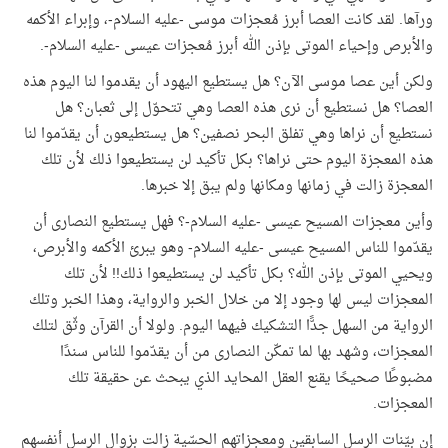
ورآها. لقد كانت العصا أبرز مُعجزات موسى -عليه السلام-، وإبراء الأكمه
والأبرص وإحياء الموتى بإذن الله أبرز مُعجزات عيسى -عليه السلام-.
ولكن أين عصا موسى الآن؟ هل يستطيع اليهود أن يقدموا لنا اليوم هذه
العصا؟ هل نستطيع أن نرى هذه العصا وهي تتحوّل إلى ثعبان؟ هل
نستطيع أن نراها وهي تفلق البحر نصفين؟ هل يستطيعون أن يقدّموا لنا
هذه المعجزة اليوم حتى نراها؟ بكل تأكيد لن يستطيعوا ذلك لأن تلك
المعجزة زالت في زمانها ومكانها ولم يبق إلا خبرها.
وأين معجزات المسيح عيسى -عليه السلام-؟ فهل يستطيع النصارى أن
يقدّموا للناس المسيح عيسى -عليه السلام- وهو يبرئ الأكمه والأبرص،
ويحيي الموتى بإذن الله؟ بكل تأكيد لن يستطيعوا ذلك!! لأن تلك
المعجزات ليس لها وجود إلا من خلال الخبر والرواية، وهذا الخبر وتلك
الرواية من السهل جدًّا التشكيك فيهما اليوم. ولولا أن القرآن وثّق لتلك
المعجزات، وشهد بها لما تمكّن النصارى من أن يقدّموا للناس سندًا
مضبوطًا صحيحًا يقنع العقل المحايد الذي يبحث عن حقيقة تلك
المعجزات.
إن بيّنات الرسل السابقين ومعجزاتهم الحسّية زالت بزوال الرسل أنفسهم