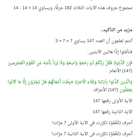
مجموع حروف هذه الآيات الثلاث 182 حرفًا، ويساوي 14 × 14 - 14
مزيد من التأكيد..
أنتم تعلمون أن العدد 147 يساوي 7 × 7 × 3
فتأمّلوا إذًا هاتين الآيتين..
فَإِنْ كَذَّبُوكَ فَقُلْ رَبُّكُمْ ذُو رَحْمَةٍ وَاسِعَةٍ وَلَا يُرَدُّ بَأْسُهُ عَنِ الْقَوْمِ الْمُجْرِمِينَ
(147) الأنعام
وَالَّذِينَ كَذَّبُوا بِآيَاتِنَا وَلِقَاءِ الْآخِرَةِ حَبِطَتْ أَعْمَالُهُمْ هَلْ يُجْزَوْنَ إِلَّا مَا كَانُوا
يَعْمَلُونَ
(147) الأعراف
الآية الأولى رقمها 147
الآية الثانية رقمها 147
أحرف (نُطْفَةٍ) تكرّرت في الآية الأولى 7 مرّات!
أحرف (نُطْفَةٍ) تكرّرت في الآية الثانية 7 مرّات!