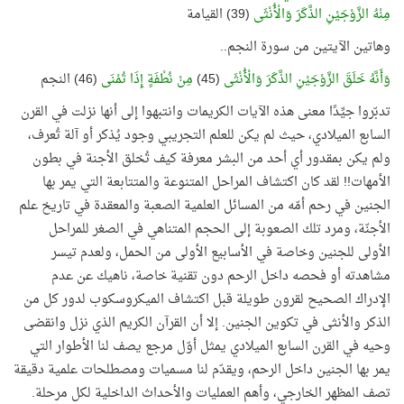
مِنْهُ الزَّوْجَيْنِ الذَّكَرَ وَالْأُنْثَى
(39) القيامة
وهاتين الآيتين من سورة النجم..
وَأَنَّهُ خَلَقَ الزَّوْجَيْنِ الذَّكَرَ وَالْأُنْثَى
(45)
مِنْ نُطْفَةٍ إِذَا تُمْنَى
(46) النجم
تدبّروا جيِّدًا معنى هذه الآيات الكريمات وانتبهوا إلى أنها نزلت في القرن
السابع الميلادي، حيث لم يكن للعلم التجريبي وجود يُذكر أو آلة تُعرف،
ولم يكن بمقدور أي أحد من البشر معرفة كيف تُخلق الأجنة في بطون
الأمهات!! لقد كان اكتشاف المراحل المتنوعة والمتتابعة التي يمر بها
الجنين في رحم أمّه من المسائل العلمية الصعبة والمعقدة في تاريخ علم
الأجنّة، ومرد تلك الصعوبة إلى الحجم المتناهي في الصغر للمراحل
الأولى للجنين وخاصة في الأسابيع الأولى من الحمل، ولعدم تيسر
مشاهدته أو فحصه داخل الرحم دون تقنية خاصة، ناهيك عن عدم
الإدراك الصحيح لقرون طويلة قبل اكتشاف الميكروسكوب لدور كل من
الذكر والأنثى في تكوين الجنين. إلا أن القرآن الكريم الذي نزل وانقضى
وحيه في القرن السابع الميلادي يمثل أوّل مرجع يصف لنا الأطوار التي
يمر بها الجنين داخل الرحم، ويقدّم لنا مسميات ومصطلحات علمية دقيقة
تصف المظهر الخارجي، وأهم العمليات والأحداث الداخلية لكل مرحلة.