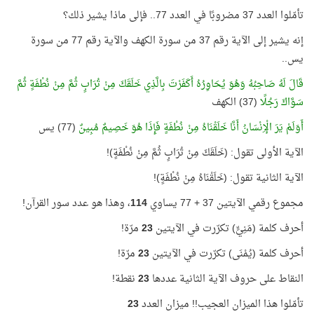
تأمّلوا العدد 37 مضروبًا في العدد 77.. فإلى ماذا يشير ذلك؟
إنه يشير إلى الآية رقم 37 من سورة الكهف والآية رقم 77 من سورة
يس..
قَالَ لَهُ صَاحِبُهُ وَهُوَ يُحَاوِرُهُ أَكَفَرْتَ بِالَّذِي خَلَقَكَ مِنْ تُرَابٍ ثُمَّ مِنْ نُطْفَةٍ ثُمَّ
سَوَّاكَ رَجُلًا
(37) الكهف
أَوَلَمْ يَرَ الْإِنْسَانُ أَنَّا خَلَقْنَاهُ مِنْ نُطْفَةٍ فَإِذَا هُوَ خَصِيمٌ مُبِينٌ
(77) يس
الآية الأولى تقول: (خَلَقَكَ مِنْ تُرَابٍ ثُمَّ مِنْ نُطْفَةٍ)!
الآية الثانية تقول: (خَلَقْنَاهُ مِنْ نُطْفَةٍ)!
مجموع رقمي الآيتين 37 + 77 يساوي
114
، وهذا هو عدد سور القرآن!
أحرف كلمة (مَنِيٍّ) تكرّرت في الآيتين
23
مرّة!
أحرف كلمة (يُمْنَى) تكرّرت في الآيتين
23
مرّة!
النقاط على حروف الآية الثانية عددها
23
نقطة!
تأمّلوا هذا الميزان العجيب!! ميزان العدد
23