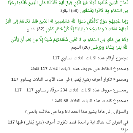
فَبَدَّلَ الَّذِينَ ظَلَمُوا قَوْلًا غَيْرَ الَّذِي قِيلَ لَهُمْ فَأَنْزَلْنَا عَلَى الَّذِينَ ظَلَمُوا رِجْزًا
مِنَ السَّمَاءِ بِمَا كَانُوا يَفْسُقُونَ
(59) البقرة
وَإِذَا غَشِيَهُمْ مَوْجٌ كَالْظُّلَلِ دَعَوُا اللَّهَ مُخْلِصِينَ لَهُ الدِّينَ فَلَمَّا نَجَّاهُمْ إِلَى الْبَرِّ
فَمِنْهُمْ مُقْتَصِدٌ وَمَا يَجْحَدُ بِآيَاتِنَا إِلَّا كُلُّ خَتَّارٍ كَفُورٍ
(32) لقمان
وَكَمْ مِنْ مَلَكٍ فِي السَّمَاوَاتِ لَا تُغْنِي شَفَاعَتُهُمْ شَيْئًا إِلَّا مِنْ بَعْدِ أَنْ يَأْذَنَ
اللَّهُ لِمَنْ يَشَاءُ وَيَرْضَى
(26) النجم
مجموع أرقام هذه الآيات الثلاث يساوي
117
و
مجموع النقاط على حروف هذه الآيات الثلاث
117
نقطة!
ومجموع تكرار أحرف (مَنِيٍّ يُمْنَى) في هذه الآيات الثلاث يساوي
117
ومجموع حروف هذه الآيات الثلاث 234 حرفًا، ويساوي
117 + 117
ومجموع كلمات هذه الآيات الثلاث 58 كلمة!!
والسؤال: إلى ماذا يشير هذا العدد 58 وما هي علاقته بالمني؟
في القرآن كلّه هناك آية واحدة فقط تكرّرت أحرف (مَنِيٍّ يُمْنَى) فيها
117
مرّة!