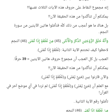
إنه مجموع النقاط على حروف هذه الآيات الثلاث نفسها!!
يمكنكم أن تتأكّدوا من هذه الحقيقة الآن!!
بل هناك ما هو أعجب من ذلك كلّه فتأمّلوا هاتين الآيتين من سورة
النجم..
وَأَنَّهُ خَلَقَ الزَّوْجَيْنِ الذَّكَرَ وَالْأُنْثَى
(45)
مِنْ نُطْفَةٍ إِذَا تُمْنَى
(46) النجم
لاحظوا كيف تختتم الآية الثانية: (نُطْفَةٍ إِذَا تُمْنَى).
العجب بل كل العجب أن مجموع حروف هاتين الآيتين =
39
حرفًا.
يمكنكم أن تتأكّدوا من هذه الحقيقة الآن!!
والآن قارنوا بين (مَنِيٍّ يُمْنَى) و(نُطْفَةٍ إِذَا تُمْنَى).
مع العلم أن (مَنِيٍّ يُمْنَى) و(نُطْفَةٍ إِذَا تُمْنَى) لم تردا في أي موضع آخر في
القرآن!
تأمّلوا رقم الآية الثانية..
مِنْ نُطْفَةٍ إِذَا تُمْنَى
(46) النجم