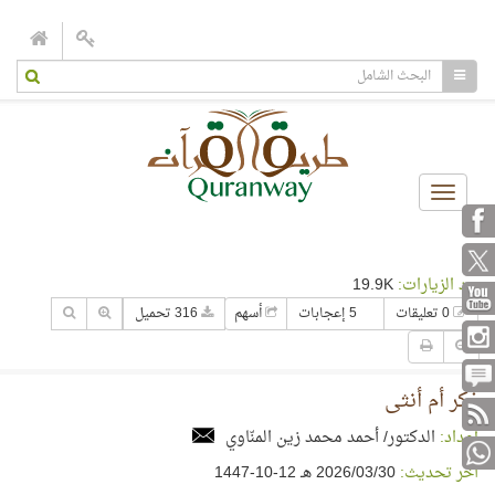
Toggle
navigation
عدد الزيارات:
19.9K
0 تعليقات
5 إعجابات
أسهم
316 تحميل
ذكر أم أنثى
إعداد:
الدكتور/ أحمد محمد زين المنّاوي
آخر تحديث:
30‏/03‏/2026 هـ 12-10-1447