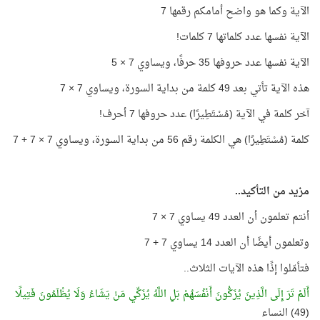
الآية وكما هو واضح أمامكم رقمها 7
الآية نفسها عدد كلماتها 7 كلمات!
الآية نفسها عدد حروفها 35 حرفًا، ويساوي 7 × 5
هذه الآية تأتي بعد 49 كلمة من بداية السورة، ويساوي 7 × 7
آخر كلمة في الآية (مُسْتَطِيرًا) عدد حروفها 7 أحرف!
كلمة (مُسْتَطِيرًا) هي الكلمة رقم 56 من بداية السورة، ويساوي 7 × 7 + 7
مزيد من التأكيد..
أنتم تعلمون أن العدد 49 يساوي 7 × 7
وتعلمون أيضًا أن العدد 14 يساوي 7 + 7
فتأمّلوا إذًا هذه الآيات الثلاث..
أَلَمْ تَرَ إِلَى الَّذِينَ يُزَكُّونَ أَنْفُسَهُمْ بَلِ اللَّهُ يُزَكِّي مَنْ يَشَاءُ وَلَا يُظْلَمُونَ فَتِيلًا
(49) النساء