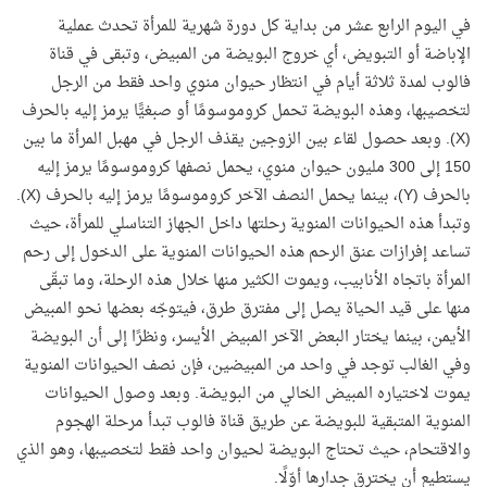
في اليوم الرابع عشر من بداية كل دورة شهرية للمرأة تحدث عملية
الإباضة أو التبويض، أي خروج البويضة من المبيض، وتبقى في قناة
فالوب لمدة ثلاثة أيام في انتظار حيوان منوي واحد فقط من الرجل
لتخصيبها، وهذه البويضة تحمل كروموسومًا أو صبغيًّا يرمز إليه بالحرف
(
X
). وبعد حصول لقاء بين الزوجين يقذف الرجل في مهبل المرأة ما بين
150 إلى 300 مليون حيوان منوي، يحمل نصفها كروموسومًا يرمز إليه
بالحرف (
Y
)، بينما يحمل النصف الآخر كروموسومًا يرمز إليه بالحرف (
X
).
وتبدأ هذه الحيوانات المنوية رحلتها داخل الجهاز التناسلي للمرأة، حيث
تساعد إفرازات عنق الرحم هذه الحيوانات المنوية على الدخول إلى رحم
المرأة باتجاه الأنابيب، ويموت الكثير منها خلال هذه الرحلة، وما تبقّى
منها على قيد الحياة يصل إلى مفترق طرق، فيتوجّه بعضها نحو المبيض
الأيمن، بينما يختار البعض الآخر المبيض الأيسر، ونظرًا إلى أن البويضة
وفي الغالب توجد في واحد من المبيضين، فإن نصف الحيوانات المنوية
يموت لاختياره المبيض الخالي من البويضة. وبعد وصول الحيوانات
المنوية المتبقية للبويضة عن طريق قناة فالوب تبدأ مرحلة الهجوم
والاقتحام، حيث تحتاج البويضة لحيوان واحد فقط لتخصيبها، وهو الذي
يستطيع أن يخترق جدارها أوّلًا.