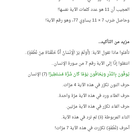
العجيب أن 11 هو عدد كلمات الآية نفسها!
وحاصل ضرب 7 × 11 يساوي 77، وهو رقم الآية!
مزيد من التأكيد..
تأمّلوا ماذا تقول الآية: (أَوَلَمْ يَرَ الْإِنْسَانُ أَنَّا خَلَقْنَاهُ مِنْ نُطْفَةٍ)..
انتقلوا إذًا إلى الآية رقم 7 من سورة الإنسان..
يُوفُونَ بِالنَّذْرِ وَيَخَافُونَ يَوْمًا كَانَ شَرُّهُ مُسْتَطِيرًا
(7) الإنسان
حرف النون تكرّر في هذه الآية 4 مرّات.
حرف الطاء ورد في هذه الآية مرّة واحدة.
حرف الفاء تكرّر في هذه الآية مرّتين.
التاء المربوطة (ة) لم ترد في هذه الآية.
أحرف (نُطْفَةٍ) تكرّرت في هذه الآية 7 مرّات!