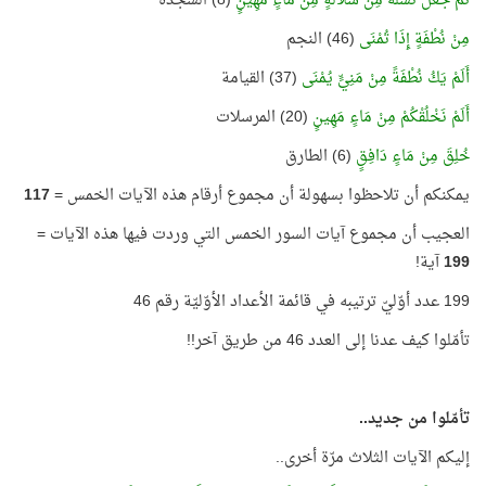
ثُمَّ جَعَلَ نَسْلَهُ مِنْ سُلَالَةٍ مِنْ مَاءٍ مَهِينٍ
(8) السجدة
مِنْ نُطْفَةٍ إِذَا تُمْنَى
(46) النجم
أَلَمْ يَكُ نُطْفَةً مِنْ مَنِيٍّ يُمْنَى
(37) القيامة
أَلَمْ نَخْلُقْكُمْ مِنْ مَاءٍ مَهِينٍ
(20) المرسلات
خُلِقَ مِنْ مَاءٍ دَافِقٍ
(6) الطارق
يمكنكم أن تلاحظوا بسهولة أن مجموع أرقام هذه الآيات الخمس =
117
العجيب أن مجموع آيات السور الخمس التي وردت فيها هذه الآيات =
199
آية!
199 عدد أوّليّ ترتيبه في قائمة الأعداد الأوّليّة رقم 46
تأمّلوا كيف عدنا إلى العدد 46 من طريق آخر!!
تأمّلوا من جديد..
إليكم الآيات الثلاث مرّة أخرى..