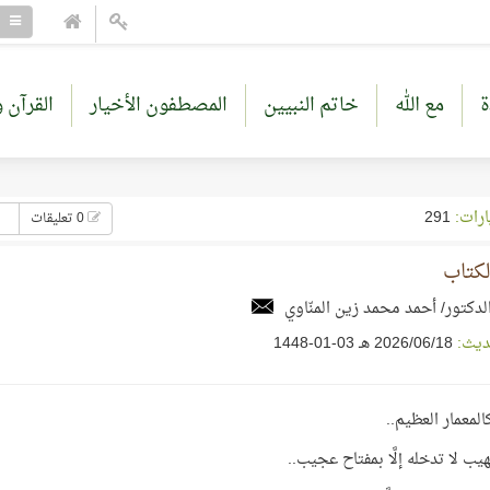
ة
مع الله
خاتم النبيين
المصطفون الأخيار
القرآن و
ارات:
291
0 تعليقات
لكتاب
لدكتور/ أحمد محمد زين المنّاوي
ديث:
18‏/06‏/2026 هـ 03-01-1448
المعمار العظيم..
ب لا تدخله إلَّا بمفتاح عجيب..