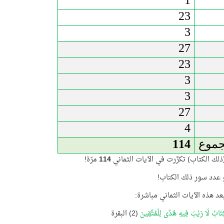
1
23
3
27
23
3
3
27
4
جموع
114
لك الكتاب) تكرَّرت في الآيات الثماني
114
مرّة!
عدد سور ذلك الكتاب!
عد هذه الآيات الثماني مباشرة:
ِتَابُ لَا رَيْبَ فِيهِ هُدًى لِلْمُتَّقِينَ
(2) البقرة