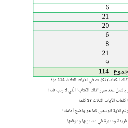
6
21
20
6
8
21
9
جموع
114
لك الكتاب) تكرَّرت في الآيات الثلاث
114
مرّة!
بالفعل عدد سور "ذلك الكتاب" الَّذي لا ريب فيه!
لمات الآيات الثلاث
37
كلمة!
قم الآية الوسطى كما هو واضح أمامك!
ية فريدة ومميّزة في مضمونها وموقعها..