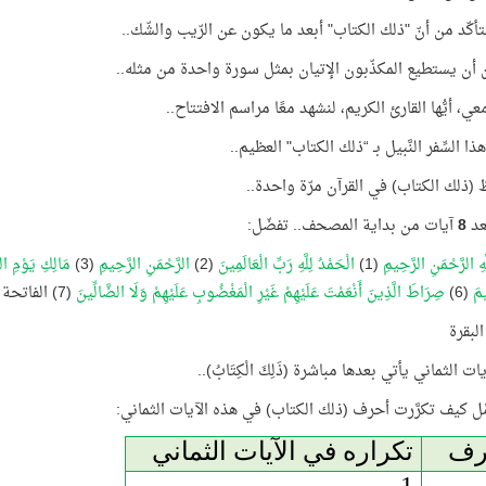
كّد من أنّ "ذلك الكتاب" أبعد ما يكون عن الرّيب والشّك..
 أن يستطيع المكذّبون الإتيان بمثل سورة واحدة من مثله..
عي، أيُّها القارئ الكريم، لنشهد معًا مراسم الافتتاح..
ذا السِّفر النَّبيل بـ “ذلك الكتاب" العظيم..
 (ذلك الكتاب) في القرآن مرّة واحدة..
عد
8
آيات من بداية المصحف.. تفضّل:
َهِ الرَّحْمَنِ الرَّحِيمِ
(1)
الْحَمْدُ لِلَّهِ رَبِّ الْعَالَمِينَ
(2)
الرَّحْمَنِ الرَّحِيمِ
(3)
مَالِكِ يَوْمِ ال
يمَ
(6)
صِرَاطَ الَّذِينَ أَنْعَمْتَ عَلَيْهِمْ غَيْرِ الْمَغْضُوبِ عَلَيْهِمْ وَلَا الضَّالِّينَ
(7) الفاتحة
ات الثماني يأتي بعدها مباشرة (ذَلِكَ الْكِتَابُ)..
مَّل كيف تكرَّرت أحرف (ذلك الكتاب) في هذه الآيات الثماني:
رف
تكراره في الآيات الثماني