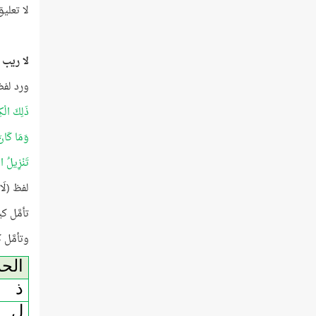
لا تعلي
لا ريب 
ورد لفظ 
ذَلِكَ الْ
وَمَا كَانَ
تَنْزِيلُ ا
لفظ (لَا
تأمَّل كي
وتأمَّل 
الح
ذ
ل