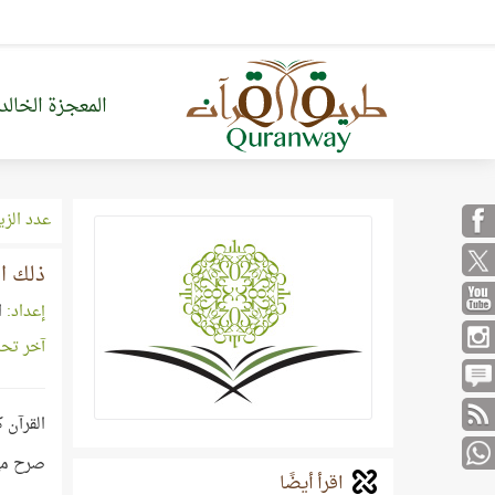
المعجزة الخالد
عدد الزي
ذلك ا
إعداد:
ا
آخر تح
القرآن ك
صرح مهي
اقرأ أيضًا