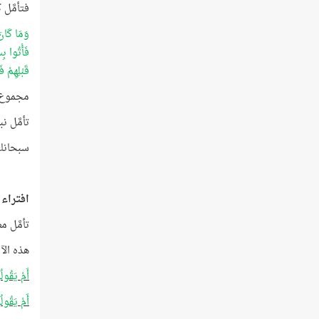
فتأمَّل
وَمَا كَانَ
فَأْتُوا بِ
قَبْلِهِمْ 
مجموع أ
تأمَّل نبرة
سبحانك 
افتراء ا
تأمَّل مط
هذه الآ
أَمْ يَقُول
أَمْ يَقُول