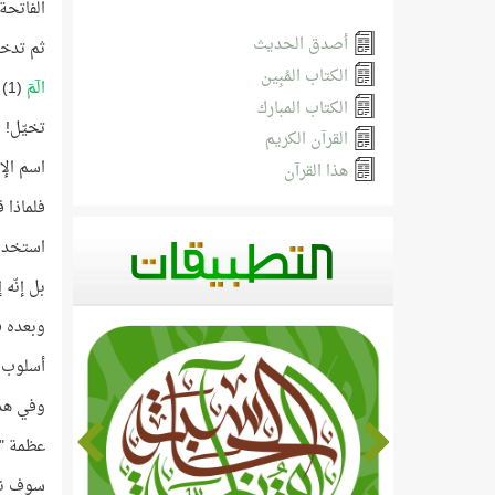
الفاتحة 
أصدق الحديث
ثم تدخل
الكتاب المُبِين
الٓمٓ
(1)
الكتاب المبارك
تخيّل! ا
القرآن الكريم
اسم الإ
هذا القرآن
فلماذا 
استخدام
بل إنّه 
وبعده ف
أسلوب ق
وفي هذا
عظمة "ذ
سوف نرى