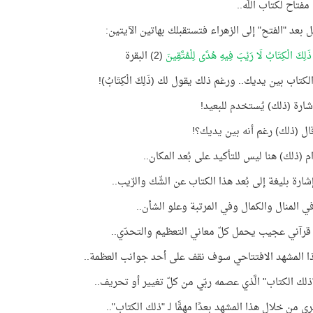
مفتاح لكتاب اللَّه..
 بعد "الفتح" إلى الزهراء فتستقبلك بهاتين الآيتين:
ذَلِكَ الْكِتَابُ لَا رَيْبَ فِيهِ هُدًى لِلْمُتَّقِينَ
(2) البقرة
لكتاب بين يديك.. ورغم ذلك يقول لك (ذَلِكَ الْكِتَابُ)!
شارة (ذلك) يُستخدم للبعيد!
قال (ذلك) رغم أنه بين يديك؟!
 (ذلك) هنا ليس للتأكيد على بُعد المكان..
إشارة بليغة إلى بُعد هذا الكتاب عن الشّك والرّيب..
ي المنال والكمال وفي المرتبة وعلو الشأن..
رآني عجيب يحمل كلّ معاني التعظيم والتحدّي..
 المشهد الافتتاحي سوف نقف على أحد جوانب العظمة..
لك الكتاب" الَّذي عصمه ربّي من كلّ تغيير أو تحريف..
 من خلال هذا المشهد بعدًا مهمًّا لـ "ذلك الكتاب"..