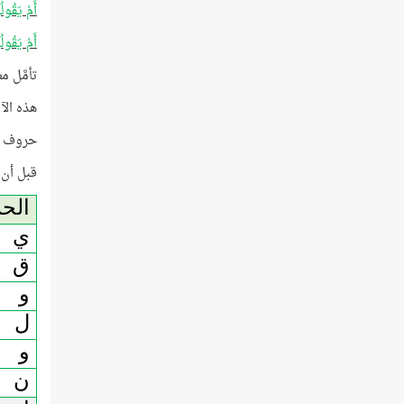
أَمْ يَقُول
أَمْ يَقُول
تأمَّل مطل
هذه الآي
حروف (يَ
قبل أن 
الح
ي
ق
و
ل
و
ن