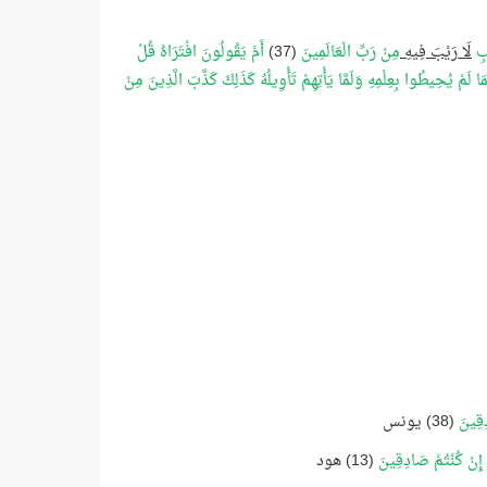
ابِ
لَا رَيْبَ فِيهِ
مِنْ رَبِّ الْعَالَمِينَ
(37)
أَمْ يَقُولُونَ افْتَرَاهُ قُلْ
مَا لَمْ يُحِيطُوا بِعِلْمِهِ وَلَمَّا يَأْتِهِمْ تَأْوِيلُهُ كَذَلِكَ كَذَّبَ الَّذِينَ مِنْ
دِقِينَ
(38) يونس
ِ إِنْ كُنْتُمْ صَادِقِينَ
(13) هود