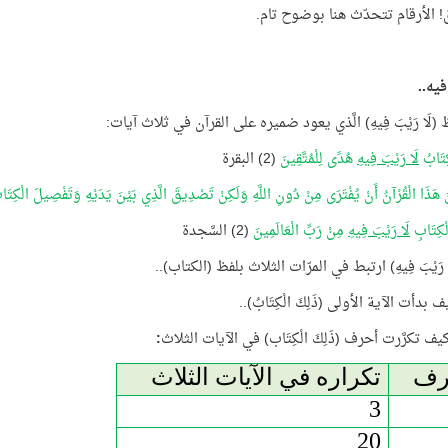
ق! الأرقام تتحدّث هنا بوضوح تام.
فيه..
(لَا رَيْبَ فِيهِ) الَّذي يعود ضميره على القرآن في ثلاث آيات:
كِتَابُ
لَا رَيْبَ فِيهِ
هُدًى لِلْمُتَّقِينَ
(2) البقرة
 هَذَا الْقُرْآنُ أَنْ يُفْتَرَى مِنْ دُونِ اللَّهِ وَلَكِنْ تَصْدِيقَ الَّذِي بَيْنَ يَدَيْهِ وَتَفْصِيلَ الْكِتَ
لْكِتَابِ
لَا رَيْبَ فِيهِ
مِنْ رَبِّ الْعَالَمِينَ
(2) السَّجدة
 رَيْبَ فِيهِ) ارتبط في المرّات الثلاث بلفظ (الكتاب)..
ف بدأت الآية الأولى (ذَلِكَ الْكِتَابُ)..
كيف تكرَّرت أحرف (ذَلِكَ الْكِتَاب) في الآيات الثلاث
:
رف
تكراره في الآيات الثلاث
3
20