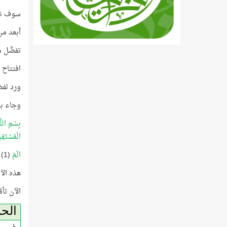
سوف نتأ
أبعد من
تفضَّل م
افتتاح ه
ورد لفظ
وجاء ب
بِسْمِ اللّ
الْمُسْتَقِ
الٓمٓ
(1) البقرة
هذه الآي
الآن تأ
الح