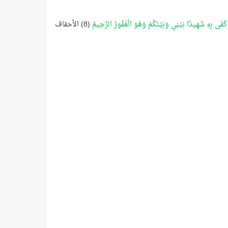
 كَفَى بِهِ شَهِيدًا بَيْنِي وَبَيْنَكُمْ وَهُوَ الْغَفُورُ الرَّحِيمُ
(8) الأحقاف