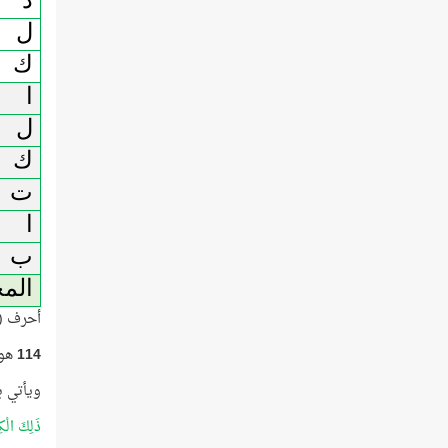
ذ
ل
ك
ا
ل
ك
ت
ا
ب
الم
أحرف (ذ
114
هو 
ويأتي ب
ذَلِكَ الْك