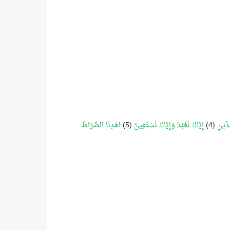
دِّينِ
(4)
إِيَّاكَ نَعْبُدُ وَإِيَّاكَ نَسْتَعِينُ
(5)
اهْدِنَا الصِّرَاطَ