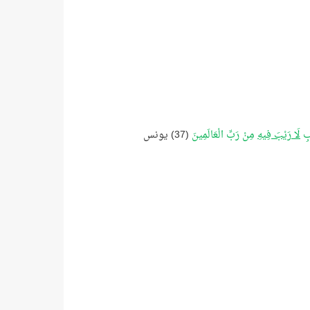
ابِ
لَا رَيْبَ فِيهِ
مِنْ رَبِّ الْعَالَمِينَ
(37) يونس