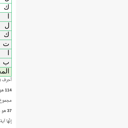
ك
ا
ل
ك
ت
ا
ب
الم
أحرف (ذ
114
هو 
مجموع ك
37
هو ر
إنَّها آ