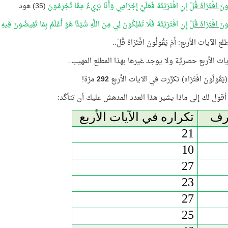
ُونَ افْتَرَاهُ قُلْ
إِنِ افْتَرَيْتُهُ فَعَلَيَّ إِجْرَامِي وَأَنَا بَرِيءٌ مِمَّا تُجْرِمُونَ
(35) هود
ُونَ افْتَرَاهُ قُلْ
إِنِ افْتَرَيْتُهُ فَلَا تَمْلِكُونَ لِي مِنَ اللَّهِ شَيْئًا هُوَ أَعْلَمُ بِمَا تُفِيضُونَ فِيهِ
ع الآيات الأربع: أَمْ يَقُولُونَ افْتَرَاهُ قُلْ..
ات الأربع حصريَّة ولا يوجد غيرها بهذا المطلع المهيب..
قُولُونَ افْتَرَاه) تكرَّرت في الآيات الأربع
292
مرّة!
أقول لك إلى ماذا يشير هذا العدد المدهش عليك أن تتأكّد:
رف
تكراره في الآيات الأربع
21
10
27
23
27
25