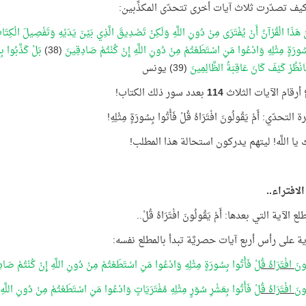
 كيف تصدّرت ثلاث آيات أخرى تتحدّى المكذِّبين:
 هَذَا الْقُرْآنُ أَنْ يُفْتَرَى مِنْ دُونِ اللَّهِ وَلَكِنْ تَصْدِيقَ الَّذِي بَيْنَ يَدَيْهِ وَتَفْصِيلَ الْكِتَ
سُورَةٍ مِثْلِهِ وَادْعُوا مَنِ اسْتَطَعْتُمْ مِنْ دُونِ اللَّهِ إِنْ كُنْتُمْ صَادِقِينَ
(38)
بَلْ كَذَّبُوا بِ
فَانْظُرْ كَيْفَ كَانَ عَاقِبَةُ الظَّالِمِينَ
(39) يونس
رقام الآيات الثلاث
114
بعدد سور ذلك الكتاب!
 التحدّي: أَمْ يَقُولُونَ افْتَرَاهُ قُلْ فَأْتُوا بِسُورَةٍ مِثْلِهِ!
يا اللَّه! ليتهم يدركون استحالة هذا المطلب!
لافتراء..
لع الآية التي بعدها: أَمْ يَقُولُونَ افْتَرَاهُ قُلْ..
ية على رأس أربع آيات حصريَّة تبدأ بالمطلع نفسه:
ُونَ افْتَرَاهُ قُلْ
فَأْتُوا بِسُورَةٍ مِثْلِهِ وَادْعُوا مَنِ اسْتَطَعْتُمْ مِنْ دُونِ اللَّهِ إِنْ كُنْتُمْ صَا
ُونَ افْتَرَاهُ قُلْ
فَأْتُوا بِعَشْرِ سُوَرٍ مِثْلِهِ مُفْتَرَيَاتٍ وَادْعُوا مَنِ اسْتَطَعْتُمْ مِنْ دُونِ اللَّه