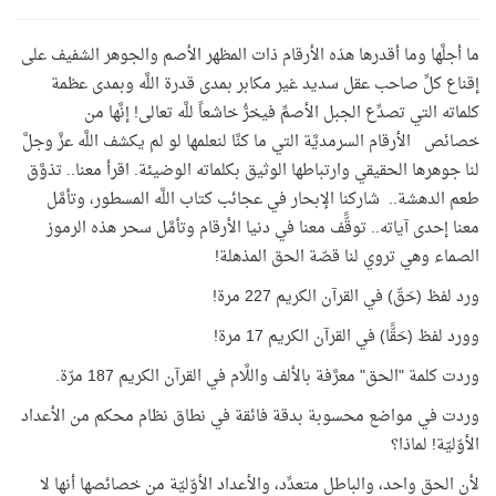
ما أجلَّها وما أقدرها هذه الأرقام ذات المظهر الأصم والجوهر الشفيف على
إقناع كلِّ صاحب عقل سديد غير مكابر بمدى قدرة اللَّه وبمدى عظمة
كلماته التي تصدِّع الجبل الأصمِّ فيخرُّ خاشعاً للَّه تعالى! إنَّها من
خصائص الأرقام السرمديَّة التي ما كنَّا لنعلمها لو لم يكشف اللَّه عزَّ وجلَّ
لنا جوهرها الحقيقي وارتباطها الوثيق بكلماته الوضيئة. اقرأ معنا.. تذوَّق
طعم الدهشة.. شاركنا الإبحار في عجائب كتاب اللَّه المسطور، وتأمَّل
معنا إحدى آياته.. توقًّف معنا في دنيا الأرقام وتأمَّل سحر هذه الرموز
الصماء وهي تروي لنا قصّة الحق المذهلة!
ورد لفظ (حَقّ) في القرآن الكريم 227 مرة!
وورد لفظ (حَقًّا) في القرآن الكريم 17 مرة!
وردت كلمة "الحق" معرَّفة بالألف واللَّام في القرآن الكريم 187 مرّة.
وردت في مواضع محسوبة بدقة فائقة في نطاق نظام محكم من الأعداد
الأوّليّة! لماذا؟
لأن الحق واحد، والباطل متعدِّد، والأعداد الأوّليّة من خصائصها أنها لا