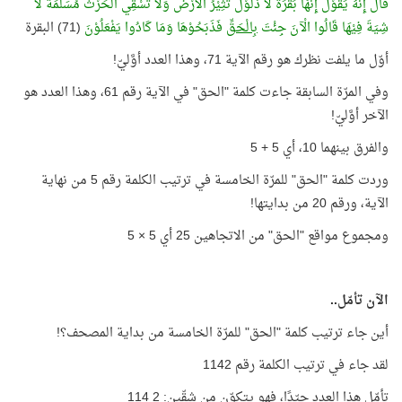
قَالَ إِنَّهُ يَقُوْلُ إِنَّهَا بَقَرَةٌ لَا ذَلُوْلٌ تُثِيْرُ الْأَرْضَ وَلَا تَسْقِي الْحَرْثَ مُسَلَّمَةٌ لَا
شِيَةَ فِيْهَا قَالُوا الْآنَ جِئْتَ
بِالْحَقِّ
فَذَبَحُوْهَا وَمَا كَادُوا يَفْعَلُوْنَ
(71) البقرة
أوّل ما يلفت نظرك هو رقم الآية 71، وهذا العدد أوَّليّ!
وفي المرّة السابقة جاءت كلمة "الحق" في الآية رقم 61، وهذا العدد هو
الآخر أوَّليّ!
والفرق بينهما 10، أي 5 + 5
وردت كلمة "الحق" للمرّة الخامسة في ترتيب الكلمة رقم 5 من نهاية
الآية، ورقم 20 من بدايتها!
ومجموع مواقع "الحق" من الاتجاهين 25 أي 5 × 5
الآن تأمّل..
أين جاء ترتيب كلمة "الحق" للمرّة الخامسة من بداية المصحف؟!
لقد جاء في ترتيب الكلمة رقم 1142
تأمّل هذا العدد جيّدًا، فهو يتكوّن من شقّين: 2 114