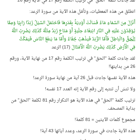
لقد جاءت كلمة "الحق" في ترتيب الكلمة رقم 17 في الآية رقم 26
انطلق من هذه المعطيات، وتأمّل هذه الآية من سورة الرعد:
أَنْزَلَ مِنَ السَّمَاءِ مَاءً فَسَالَتْ أَوْدِيَةٌ بِقَدَرِهَا فَاحْتَمَلَ السَّيْلُ زَبَدًا رَابِيًا وَمِمَّا
يُوْقِدُوْنَ عَلَيْهِ فِي النَّارِ ابْتِغَاءَ حِلْيَةٍ أَوْ مَتَاعٍ زَبَدٌ مِثْلُهُ كَذَلِكَ يَضْرِبُ اللَّهُ
الْحَقَّ
وَالْبَاطِلَ فَأَمَّا الزَّبَدُ فَيَذْهَبُ جُفَاءً وَأَمَّا مَا يَنفَعُ النَّاسَ فَيَمْكُثُ
فِي الْأَرْضِ كَذَلِكَ يَضْرِبُ اللَّهُ الْأَمْثَالَ
(17) الرعد
لقد جاءت كلمة "الحق" في ترتيب الكلمة رقم 17 من نهاية الآية، ورقم
26 من بدايتها!
هذه الآية نفسها جاءت قبل 26 آية من نهاية سورة الرعد!
ولا تنسَ أن تنتبه إلى رقم الآية إنه العدد 17 نفسه!
ترتيب كلمة "الحق" في هذه الآية هو التكرار رقم 81 لكلمة "الحق" من
بداية المصحف.
مجموع كلمات الآيتين = 81 كلمة!
هذه الآية جاءت في سورة الرعد، وعدد آياتها 43 آية!