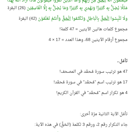
فَيَعْلَمُوْنَ أَنَّهُ
الْحَقُّ
مِنْ رَبِّهِمْ وَأَمَّا الَّذِيْنَ كَفَرُوا فَيَقُوْلُوْنَ مَاذَا أَرَادَ اللَّهُ بِهَذَا
مَثَلًا يُضِلُّ بِهِ كَثِيْرًا وَيَهْدِي بِهِ كَثِيْرًا وَمَا يُضِلُّ بِهِ إِلَّا الْفَاسِقِيْنَ
(26) البقرة
ولَا تَلْبِسُوا
الْحَقَّ
بِالْبَاطِلِ وَتَكْتُمُوا
الْحَقَّ
وَأَنتُمْ تَعْلَمُوْنَ
(42) البقرة
مجموع كلمات هاتين الآيتين = 47 كلمة!
مجموع أرقام الآيتين 68، وهذا العدد = 17 × 4
تأمّل..
47 هو ترتيب سورة مُحمَّد في المصحف!
17 هو ترتيب اسم "مُحمَّد" في سورة مُحمَّد!
4 هو تكرار اسم "مُحمَّد" في القرآن الكريم!
تأمّل الآية الثانية مرّة أخرى:
جاء التكرار رقم 2، ورقم 3 لكلمة (الحَقِّ) في هذه الآية: