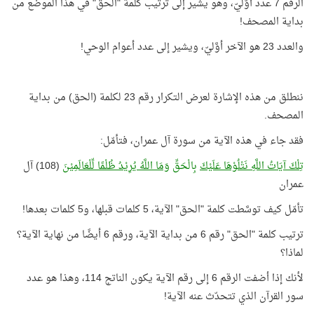
الرقم 7 عدد أوَّليّ، وهو يشير إلى ترتيب كلمة "الحق" في هذا الموضع من
بداية المصحف!
والعدد 23 هو الآخر أوَّليّ، ويشير إلى عدد أعوام الوحي!
ننطلق من هذه الإشارة لعرض التكرار رقم 23 لكلمة (الحق) من بداية
المصحف.
فقد جاء في هذه الآية من سورة آل عمران، فتأمّل:
تِلْكَ آيَاتُ اللَّهِ نَتْلُوْهَا عَلَيْكَ
بِالْحَقِّ
وَمَا اللَّهُ يُرِيْدُ ظُلْمًا لِّلْعَالَمِيْنَ
(108) آل
عمران
تأمّل كيف توسَّطت كلمة "الحق" الآية، 5 كلمات قبلها، و5 كلمات بعدها!
ترتيب كلمة "الحق" رقم 6 من بداية الآية، ورقم 6 أيضًا من نهاية الآية؟
لماذا؟
لأنك إذا أضفت الرقم 6 إلى رقم الآية يكون الناتج 114، وهذا هو عدد
سور القرآن الذي تتحدّث عنه الآية!