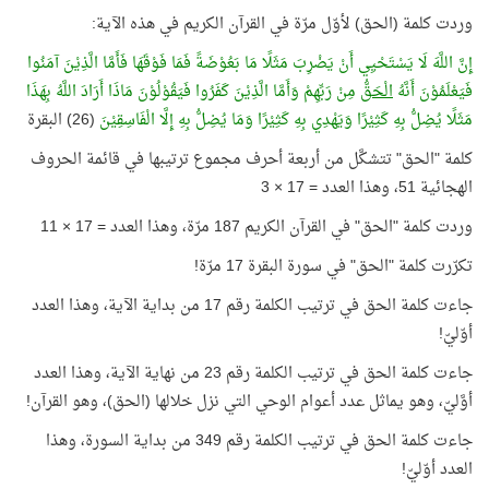
وردت كلمة (الحق) لأوّل مرّة في القرآن الكريم في هذه الآية:
إِنَّ اللَّهَ لَا يَسْتَحْيِي أَنْ يَضْرِبَ مَثَلًا مَا بَعُوْضَةً فَمَا فَوْقَهَا فَأَمَّا الَّذِيْنَ آمَنُوا
فَيَعْلَمُوْنَ أَنَّهُ
الْحَقُّ
مِنْ رَبِّهِمْ وَأَمَّا الَّذِيْنَ كَفَرُوا فَيَقُوْلُوْنَ مَاذَا أَرَادَ اللَّهُ بِهَذَا
مَثَلًا يُضِلُّ بِهِ كَثِيْرًا وَيَهْدِي بِهِ كَثِيْرًا وَمَا يُضِلُّ بِهِ إِلَّا الْفَاسِقِيْنَ
(26) البقرة
كلمة "الحق" تتشكَّل من أربعة أحرف مجموع ترتيبها في قائمة الحروف
الهجائية 51، وهذا العدد = 17 × 3
وردت كلمة "الحق" في القرآن الكريم 187 مرّة، وهذا العدد = 17 × 11
تكرّرت كلمة "الحق" في سورة البقرة 17 مرّة!
جاءت كلمة الحق في ترتيب الكلمة رقم 17 من بداية الآية، وهذا العدد
أوّليّ!
جاءت كلمة الحق في ترتيب الكلمة رقم 23 من نهاية الآية، وهذا العدد
أوَّليّ، وهو يماثل عدد أعوام الوحي التي نزل خلالها (الحق)، وهو القرآن!
جاءت كلمة الحق في ترتيب الكلمة رقم 349 من بداية السورة، وهذا
العدد أوّليّ!