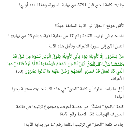
جاءت كلمة الحق قبل 5791 من نهاية السورة، وهذا العدد أوّليّ!
تأمّل موقع "الحق" في الآية السابقة جيّدًا!
لقد جاء في ترتيب الكلمة رقم 17 من بداية الآية، ورقم 23 من نهايتها!
انتقل الآن إلى سورة الأعراف وتأمّل هذه الآية:
هَلْ يَنْظُرُوْنَ إِلَّا تَأْوِيْلَهُ يَوْمَ يَأْتِي تَأْوِيْلُهُ يَقُوْلُ الَّذِيْنَ نَسُوْهُ مِنْ قَبْلُ قَدْ
جَاءَتْ رُسُلُ رَبِّنَا بِالْحَقِّ
فَهَلْ لَنَا مِنْ شُفَعَاءَ فَيَشْفَعُوا لَنَا أَوْ نُرَدُّ فَنَعْمَلَ غَيْرَ
الَّذِي كُنَّا نَعْمَلُ قَدْ خَسِرُوا أَنْفُسَهُمْ وَضَلَّ عَنْهُمْ مَا كَانُوا يَفْتَرُوْنَ
(53)
الأعراف
أوّل ما يلفت نظرك أن كلمة "الحق" في هذه الآية جاءت مقترنة بحرف
الباء!
كلمة "بالحق" تتشكَّل من خمسة أحرف، ومجموع ترتيبها في قائمة
الحروف الهجائية 53.. لاحظ رقم الآية!
جاءت كلمة "الحق" في ترتيب الكلمة رقم 17 من بداية الآية!