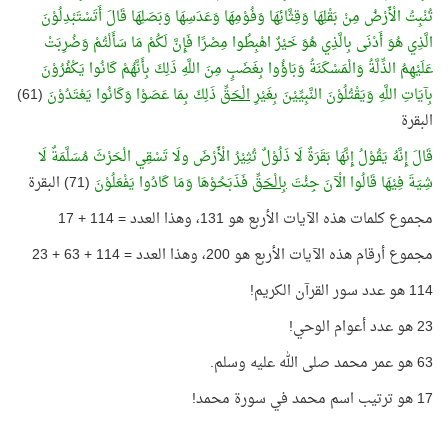
تُنْبِتُ الْأَرْضُ مِنْ بَقْلِهَا وَقِثَّائِهَا وَفُوْمِهَا وَعَدَسِهَا وَبَصَلِهَا قَالَ أَتَسْتَبْدِلُوْنَ
الَّذِي هُوَ أَدْنَى بِالَّذِي هُوَ خَيْرٌ اهْبِطُوا مِصْرًا فَإِنَّ لَكُمْ مَا سَأَلْتُمْ وَضُرِبَتْ
عَلَيْهِمُ الذِّلَّةُ وَالْمَسْكَنَةُ وَبَاؤُوا بِغَضَبٍ مِنَ اللَّهِ ذَلِكَ بِأَنَّهُمْ كَانُوا يَكْفُرُوْنَ
بِآيَاتِ اللَّهِ وَيَقْتُلُوْنَ النَّبِيِّيْنَ بِغَيْرِ
الْحَقِّ
ذَلِكَ بِمَا عَصَوْا وَكَانُوا يَعْتَدُوْنَ
(61)
البقرة
قَالَ إِنَّهُ يَقُوْلُ إِنَّهَا بَقَرَةٌ لَا ذَلُوْلٌ تُثِيْرُ الْأَرْضَ ولَا تَسْقِي الْحَرْثَ مُسَلَّمَةٌ لَا
شِيَةَ فِيْهَا قَالُوا الْآنَ جِئْتَ
بِالْحَقِّ
فَذَبَحُوْهَا وَمَا كَادُوا يَفْعَلُوْنَ
(71) البقرة
مجموع كلمات هذه الآيات الأربع هو 131، وهذا العدد = 114 + 17
مجموع أرقام هذه الآيات الأربع هو 200، وهذا العدد = 114 + 63 + 23
114 هو عدد سور القرآن الكريم!
23 هو عدد أعوام الوحي!
63 هو عمر محمد صلى الله عليه وسلم.
17 هو ترتيب اسم محمد في سورة محمد!