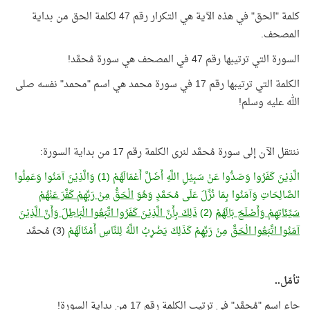
كلمة "الحق" في هذه الآية هي التكرار رقم 47 لكلمة الحق من بداية
المصحف.
السورة التي ترتيبها رقم 47 في المصحف هي سورة مُحمَّد!
الكلمة التي ترتيبها رقم 17 في سورة محمد هي اسم "محمد" نفسه صلى
الله عليه وسلم!
ننتقل الآن إلى سورة مُحمَّد لنرى الكلمة رقم 17 من بداية السورة:
الَّذِيْنَ كَفَرُوا وَصَدُّوا عَنْ سَبِيْلِ اللَّهِ أَضَلَّ أَعْمَالَهُمْ (1) وَالَّذِيْنَ آمَنُوا وَعَمِلُوا
الصَّالِحَاتِ وَآمَنُوا بِمَا نُزِّلَ عَلَى مُحَمَّدٍ وَهُوَ
الْحَقُّ
مِنْ رَبِّهِمْ كَفَّرَ عَنْهُمْ
سَيِّئَاتِهِمْ وَأَصْلَحَ بَالَهُمْ
(2)
ذَلِكَ بِأَنَّ الَّذِيْنَ كَفَرُوا اتَّبَعُوا الْبَاطِلَ وَأَنَّ الَّذِيْنَ
آمَنُوا اتَّبَعُوا الْحَقَّ
مِنْ رَبِّهِمْ كَذَلِكَ يَضْرِبُ اللَّهُ لِلنَّاسِ أَمْثَالَهُمْ
(3) مُحمَّد
تأمّل..
جاء اسم "مُحمَّد" في ترتيب الكلمة رقم 17 من بداية السورة!