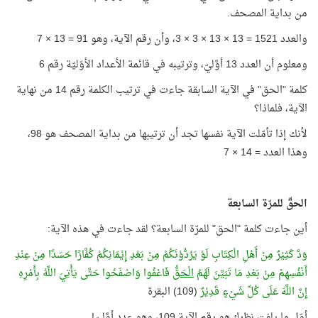
من بداية المصحف.
والعدد 1521 = 13 × 13 × 3 × 3، وأن رقم الآية، وهو 91 = 13 × 7
ومعلوم أن العدد 13 أوَّليّ، وترتيبه في قائمة الأعداد الأوّليّة رقم 6
كلمة "الحق" في الآية السابقة جاءت في ترتيب الكلمة رقم 14 من نهاية
الآية، فلماذا؟
لأنك إذا تأمّلت الآية نفسها تجد أن ترتيبها من بداية المصحف هو 98،
وهذا العدد = 14 × 7
الحقّ للمرّة السابعة
أين جاءت كلمة "الحق" للمرّة السابعة؟ لقد جاءت في هذه الآية:
وَدَّ كَثِيْرٌ مِنْ أَهْلِ الْكِتَابِ لَوْ يَرُدُّوْنَكُمْ مِنْ بَعْدِ إِيْمَانِكُمْ كُفَّارًا حَسَدًا مِنْ عِنْدِ
أَنْفُسِهِمْ مِنْ بَعْدِ مَا تَبَيَّنَ لَهُمُ
الْحَقُّ
فَاعْفُوا وَاصْفَحُوا حَتَّى يَأْتِيَ اللَّهُ بِأَمْرِهِ
إِنَّ اللَّهَ عَلَى كُلِّ شَيْءٍ قَدِيْرٌ
(109) البقرة
أوّل ما يلفت نظرك هو رقم الآية 109، وهو عدد أوَّليّ!