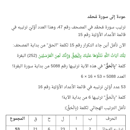
عودة إلى سورة مُحمَّد
ترتيب سورة مُحمَّد في المصحف رقم 47، وهذا العدد أوَّليّ ترتيبه في
قائمة الأعداد الأوّليّة رقم 15
الآن تأمّل أين جاء التكرار رقم 15 لكلمة "الحق" من بداية المصحف:
تِلْكَ آيَاتُ اللَّهِ نَتْلُوْهَا عَلَيْكَ
بِالْحَقِّ
وَإِنَّكَ لَمِنَ الْمُرْسَلِيْنَ
(252) البقرة
كلمة "
بِالْحَقِّ
" في هذه الآية ترتيبها رقم 5088 من بداية سورة البقرة!
العدد 5088 = 53 × 16 × 6
53 عدد أوّليّ ترتيبه في قائمة الأعداد الأوّليّة رقم 16
كلمة "بِالْحَقِّ" ترتيبها 6 من بداية الآية!
تأمّل الترتيب الهجائي لكلمة (بِالْحَقِّ):
الحرف
ب
ا
ل
ح
ق
المجموع
ترتيبه الهجائي
2
1
23
6
21
53