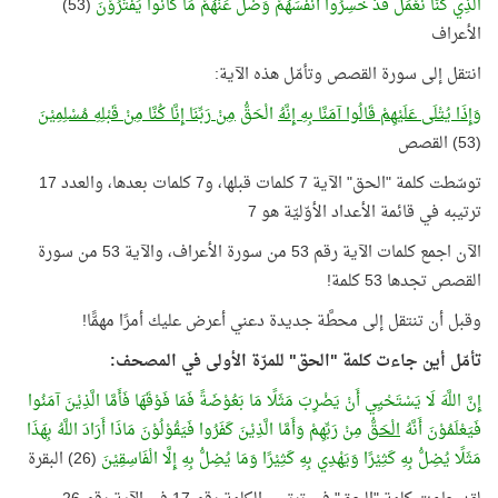
الَّذِي كُنَّا نَعْمَلُ قَدْ خَسِرُوا أَنْفُسَهُمْ وَضَلَّ عَنْهُمْ مَا كَانُوا يَفْتَرُوْنَ
(53)
الأعراف
انتقل إلى سورة القصص وتأمّل هذه الآية:
وَإِذَا يُتْلَى عَلَيْهِمْ قَالُوا آمَنَّا بِهِ إِنَّهُ
الْحَقُّ
مِنْ رَبِّنَا إِنَّا كُنَّا مِنْ قَبْلِهِ مُسْلِمِيْنَ
(53) القصص
توسّطت كلمة "الحق" الآية 7 كلمات قبلها، و7 كلمات بعدها، والعدد 17
ترتيبه في قائمة الأعداد الأوّليّة هو 7
الآن اجمع كلمات الآية رقم 53 من سورة الأعراف، والآية 53 من سورة
القصص تجدها 53 كلمة!
وقبل أن تنتقل إلى محطَّة جديدة دعني أعرض عليك أمرًا مهمًّا!
تأمّل أين جاءت كلمة "الحق" للمرّة الأولى في المصحف:
إِنَّ اللَّهَ لَا يَسْتَحْيِي أَنْ يَضْرِبَ مَثَلًا مَا بَعُوْضَةً فَمَا فَوْقَهَا فَأَمَّا الَّذِيْنَ آمَنُوا
فَيَعْلَمُوْنَ أَنَّهُ
الْحَقُّ
مِنْ رَبِّهِمْ وَأَمَّا الَّذِيْنَ كَفَرُوا فَيَقُوْلُوْنَ مَاذَا أَرَادَ اللَّهُ بِهَذَا
مَثَلًا يُضِلُّ بِهِ كَثِيْرًا وَيَهْدِي بِهِ كَثِيْرًا وَمَا يُضِلُّ بِهِ إِلَّا الْفَاسِقِيْنَ
(26) البقرة