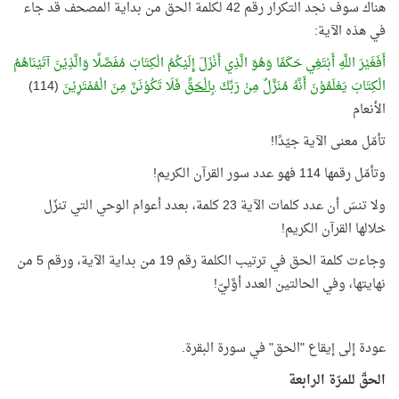
هناك سوف نجد التكرار رقم 42 لكلمة الحق من بداية المصحف قد جاء
في هذه الآية:
أَفَغَيْرَ اللَّهِ أَبْتَغِي حَكَمًا وَهُوَ الَّذِي أَنْزَلَ إِلَيْكُمُ الْكِتَابَ مُفَصَّلًا وَالَّذِيْنَ آتَيْنَاهُمُ
الْكِتَابَ يَعْلَمُوْنَ أَنَّهُ مُنَزَّلٌ مِنْ رَبِّكَ
بِالْحَقِّ
فَلَا تَكُوْنَنَّ مِنَ الْمُمْتَرِيْنَ
(114)
الأنعام
تأمّل معنى الآية جيّدًا!
وتأمّل رقمها 114 فهو عدد سور القرآن الكريم!
ولا تنسَ أن عدد كلمات الآية 23 كلمة، بعدد أعوام الوحي التي تنزّل
خلالها القرآن الكريم!
وجاءت كلمة الحق في ترتيب الكلمة رقم 19 من بداية الآية، ورقم 5 من
نهايتها، وفي الحالتين العدد أوَّليّ!
عودة إلى إيقاع "الحق" في سورة البقرة.
الحقّ للمرّة الرابعة