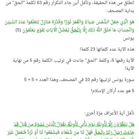
انطلق من هذه الحقيقة، وتأمّل أين جاء التكرار رقم 63 لكلمة "الحق" من
بداية المصحف:
هُوَ الَّذِي جَعَلَ الشَّمْسَ ضِيَاءً وَالْقَمَرَ نُوْرًا وَقَدَّرَهُ مَنَازِلَ لِتَعْلَمُوا عَدَدَ السِّنِيْنَ
وَالْحِسَابَ مَا خَلَقَ اللَّهُ ذَلِكَ إِلَّا
بِالْحَقِّ
يُفَصِّلُ الْآيَاتِ لِقَوْمٍ يَعْلَمُوْنَ
(5)
يونس
هذه الآية عدد كلماتها 23 كلمة!
الآية رقمها 5، وكلمة "الحق" جاءت في ترتيب الكلمة رقم 5 من نهاية
الآية!
سورة يونس ترتيبها رقم 10 في المصحف، وهذا العدد = 5 + 5
5 هو عدد أركان الإسلام!
تأمّل آية الأعراف مرّة أخرى:
هَلْ يَنْظُرُوْنَ إِلَّا تَأْوِيْلَهُ يَوْمَ يَأْتِي تَأْوِيْلُهُ يَقُوْلُ الَّذِيْنَ نَسُوْهُ مِنْ قَبْلُ قَدْ
جَاءَتْ رُسُلُ رَبِّنَا بِالْحَقِّ
فَهَلْ لَنَا مِنْ شُفَعَاءَ فَيَشْفَعُوا لَنَا أَوْ نُرَدُّ فَنَعْمَلَ غَيْرَ