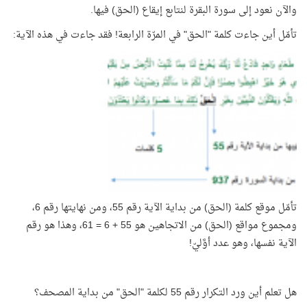
والآن نعود إلى سورة البقرة لنتابع إيقاع (الحق) فيها.
تأمّل أين جاءت كلمة "الحق" في المرّة الرابعة! فقد جاءت في هذه الآية:
تأمّل موقع كلمة (الحق) من بداية الآية رقم 55، ومن نهايتها رقم 6،
ومجموع مواقع (الحق) من الاتجاهين هو 55 + 6 = 61، وهذا هو رقم
الآية نفسها، وهو عدد أوَّليّ!
هل تعلم أين ورد التكرار رقم 55 لكلمة "الحق" من بداية المصحف؟