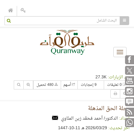
Toggle
navigation
عدد الزيارات:
27.3K
0 تعليقات
9 إعجابات
أسهم
480 تحميل
رحلة الحق المذهلة
إعداد:
الدكتور/ أحمد مُحمَّد زين المنّاوي
آخر تحديث:
29‏/03‏/2026 هـ 11-10-1447