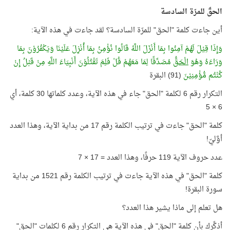
الحقّ للمرّة السادسة
أين جاءت كلمة "الحق" للمرّة السادسة؟ لقد جاءت في هذه الآية:
وَإِذَا قِيْلَ لَهُمْ آمِنُوا بِمَا أَنْزَلَ اللَّهُ قَالُوا نُؤْمِنُ بِمَا أُنْزِلَ عَلَيْنَا وَيَكْفُرُوْنَ بِمَا
وَرَاءَهُ وَهُوَ
الْحَقُّ
مُصَدِّقًا لِمَا مَعَهُمْ قُلْ فَلِمَ تَقْتُلُوْنَ أَنْبِيَاءَ اللَّهِ مِنْ قَبْلُ إِنْ
كُنْتُم مُّؤْمِنِيْنَ
(91) البقرة
التكرار رقم 6 لكلمة "الحق" جاء في هذه الآية، وعدد كلماتها 30 كلمة، أي
6 × 5
كلمة "الحق" جاءت في ترتيب الكلمة رقم 17 من بداية الآية، وهذا العدد
أوَّليّ!
عدد حروف الآية 119 حرفًا، وهذا العدد = 17 × 7
كلمة "الحق" في هذه الآية جاءت في ترتيب الكلمة رقم 1521 من بداية
سورة البقرة!
هل تعلم إلى ماذا يشير هذا العدد؟
أذكِّرك بأن كلمة "الحق" في هذه الآية هي التكرار رقم 6 لكلمات "الحق"