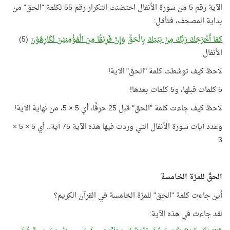
الآية رقم 5 من سورة الأنفال احتضنت التكرار رقم 55 لكلمة "الحق" من
بداية المصحف، فتأمّل:
كمَا أَخْرَجَكَ رَبُّكَ مِنْ بَيْتِكَ
بِالْحَقِّ
وَإِنَّ فَرِيْقًا مِنَ الْمُؤْمِنِيْنَ لَكَارِهُوْنَ
(5)
الأنفال
لاحظ كيف توسَّطت كلمة "الحق" الآية!
5 كلمات قبلها، و5 كلمات بعدها!
لاحظ كيف جاءت كلمة "الحق" قبل 25 حرفًا، أي 5 × 5، من نهاية الآية!
وعدد آيات سورة الأنفال التي وردت فيها هذه الآية 75 آية.. أي 5 × 5 ×
3
الحقّ للمرّة الخامسة
أين جاءت كلمة "الحق" للمرّة الخامسة في القرآن الكريم؟
لقد جاءت في هذه الآية: