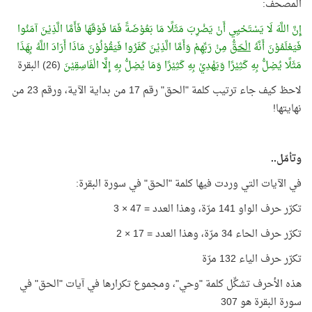
المصحف:
إِنَّ اللَّهَ لَا يَسْتَحْيِي أَنْ يَضْرِبَ مَثَلًا مَا بَعُوْضَةً فَمَا فَوْقَهَا فَأَمَّا الَّذِيْنَ آمَنُوا
فَيَعْلَمُوْنَ أَنَّهُ
الْحَقُّ
مِنْ رَبِّهِمْ وَأَمَّا الَّذِيْنَ كَفَرُوا فَيَقُوْلُوْنَ مَاذَا أَرَادَ اللَّهُ بِهَذَا
مَثَلًا يُضِلُّ بِهِ كَثِيْرًا وَيَهْدِيْ بِهِ كَثِيْرًا وَمَا يُضِلُّ بِهِ إِلَّا الْفَاسِقِيْنَ
(26) البقرة
لاحظ كيف جاء ترتيب كلمة "الحق" رقم 17 من بداية الآية، ورقم 23 من
نهايتها!
وتأمّل..
في الآيات التي وردت فيها كلمة "الحق" في سورة البقرة:
تكرّر حرف الواو 141 مرّة، وهذا العدد = 47 × 3
تكرّر حرف الحاء 34 مرّة، وهذا العدد = 17 × 2
تكرّر حرف الياء 132 مرّة
هذه الأحرف تشكِّل كلمة "وحي"، ومجموع تكرارها في آيات "الحق" في
سورة البقرة هو 307