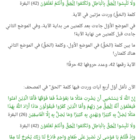
وَلَا تَلْبِسُوا
الْحَقَّ
بِالْبَاطِلِ وَتَكْتُمُوا
الْحَقَّ
وَأَنْتُمْ تَعْلَمُوْنَ
(42) البقرة
كلمة (الحَقِّ) وردت مرّتين في الآية.
في الموضع الأوّل جاءت بعد كلمتين من بداية الآية، وفي الموضع الثاني
جاءت قبل كلمتين من نهاية الآية!
ما بين كلمة (الحَقِّ) في الموضع الأول، وكلمة (الحَقِّ) في الموضع الثاني
هناك كلمتان!
الآية رقمها 42، وعدد حروفها 42 حرفًا!
الآن تأمّل أوّل أربع آيات وردت فيها كلمة "الحق" في المصحف:
إِنَّ اللَّهَ لَا يَسْتَحْيِي أَنْ يَضْرِبَ مَثَلًا مَا بَعُوْضَةً فَمَا فَوْقَهَا فَأَمَّا الَّذِيْنَ آمَنُوا
فَيَعْلَمُوْنَ أَنَّهُ
الْحَقُّ
مِنْ رَبِّهِمْ وَأَمَّا الَّذِيْنَ كَفَرُوا فَيَقُوْلُوْنَ مَاذَا أَرَادَ اللَّهُ بِهَذَا
مَثَلًا يُضِلُّ بِهِ كَثِيْرًا وَيَهْدِي بِهِ كَثِيْرًا وَمَا يُضِلُّ بِهِ إِلَّا الْفَاسِقِيْنَ
(26) البقرة
وَلَا تَلْبِسُوا
الْحَقَّ
بِالْبَاطِلِ وَتَكْتُمُوا
الْحَقَّ
وَأَنْتُمْ تَعْلَمُوْنَ
(42) البقرة
وَإِذْ قُلْتُمْ يَا مُوْسَى لَنْ نَصْبِرَ عَلَى طَعَامٍ وَاحِدٍ فَادْعُ لَنَا رَبَّكَ يُخْرِجْ لَنَا مِمَّا