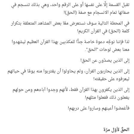
تقبل القسمة إلَّا على نفسها أو على الرقم واحد، وهي بذلك تنسجم في
صفاتها تمام الانسجام مع صفة (الحق)!
في المحطة التالية سوف نستعرض معًا بعض المشاهد المتعلقة بتكرار
كلمة (الحق) في القرآن الكريم!
لذا فإننا نوجِّه دعوة خاصة جدًّا للمكذبين بهذا القرآن العظيم ليشهدوا
معنا بعض لوحات "الحق".
إلى الذين يصدّون عن الحق!
إلى الذين يحاربون القرآن، ولم يحاولوا أن يقتربوا منه يومًا في حياتهم
ليعرفوه على حقيقته!
إلى الذين يكفرون بهذا القرآن فقط، لأنهم وجدوا آباءهم ومن حولهم
يفعلون ذلك ففعلوا مثلهم!
فأغمضوا أعينهم وساروا على دربهم!
الحقّ لأوّل مرّة