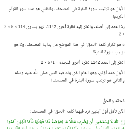
الأوّل هو ترتيب سورة البقرة في المصحف، والثاني هو عدد سور القرآن
الكريم!
ردّ العدد إلى أصله، وانظر إليه نظرة أخرى 1142، فهو يساوي 114 × 5 × 2
+ 2
5 هو تكرار كلمة "الحق" في هذا الموضع من بداية المصحف، و2 هو
ترتيب سورة البقرة!
انظر إلى العدد 1142 نظرة أخرى فتجده = 571 × 2
الأول عدد أوَّليّ، وهو العام الذي ولد فيه النبي صلى الله عليه وسلم
والثاني هو ترتيب سورة البقرة في المصحف!
مُحمَّد والحق
الآن تأمّل أوّل آيتين ترد فيهما كلمة "الحق" في المصحف:
إِنَّ اللَّهَ لَا يَسْتَحْيِي أَنْ يَضْرِبَ مَثَلًا مَا بَعُوْضَةً فَمَا فَوْقَهَا فَأَمَّا الَّذِيْنَ آمَنُوا