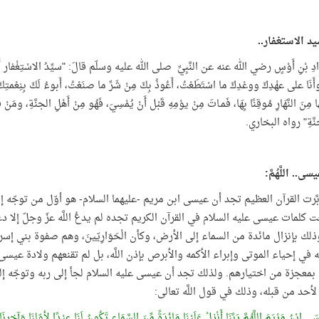
يد الاستغفار..
دِ بْنِ أَوْسٍ رضي الله عنه عن النَّبِيِّ صلى الله عليه وسلّم قالَ: "سيِّدُ الاسْتِغْفار أَنْ يقُول الْ
وأَنَا على عهْدِكَ ووعْدِكَ ما اسْتَطَعْتُ، أَعُوذُ بِكَ مِنْ شَرِّ ما صنَعْتُ، أَبوءُ لَكَ بِنِعْمتِكَ علَي
َا مِنَ النَّهَارِ مُوقِنًا بِهَا، فَمـاتَ مِنْ يوْمِهِ قَبْل أَنْ يُمْسِيَ، فَهُو مِنْ أَهْلِ الجنَّةِ، ومَن
جنَّةِ" رواه البخاري.
.. اللَّهُمَّ:
بَّرت القرآن العظيم تجد أن عيسى ابن مريم -عليهما السلام- هو أوّل من توجّه 
ّعت كلمات عيسى عليه السلام في القرآن الكريم تجده لم يدعُ اللَّه عزّ وجلّ 
ذلك بإنزال مائدة من السماء إلى الأرض، وكأن الْحَوَارِيّينَ، وهم صفوة بني إ
 في إحياء الموتى وإبراء الأكمه والأبرص بإذن اللَّه، بل لم تقنعهم ولادة عي
 بمعجزة من اختيارهم. ولذلك تجد أن عيسى عليه السلام لجأ إلى ربه وتوجّه إليه 
أحد من قبله، وذلك في قول اللَّه تعالى:
 ابْنُ مَرْيَمَ اللَّهُمَّ رَبَّنَا أَنْزِلْ عَلَيْنَا مَائِدَةً مِّنَ السَّمَاءِ تَكُونُ لَنَا عِيْدًا لِأوّلنَا وَآخِرِنَا