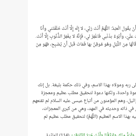
عبْدُ: اللَّهُمَّ أَنْتَ رَبِّي، لا إِلَه إِلَّا أَنْتَ خَلَقْتَني وأَنَا
َ، وأَبُوءُ بذَنْبي فَاغْفِرْ لي، فَإِنَّهُ لا يغْفِرُ الذُّنُوبِ إِلَّا أَنْتَ.
ْ قَالَهَا مِنَ اللَّيْلِ وهُو مُوقِنٌ بها فَمَاتَ قَبل أَنْ يُصْبِح، فهُو مِنْ
إلى ربه ومولاه بهذا الاسم، وفي ذلك حكمة بليغة. بل إنك
إلا دعوة واحدة، ولكنها دعوة لتحقيق مطلب عظيم ومعجزة
سرائيل، وهم المؤمنون من أتباع عيسى عليه السلام لم تقنعهم
سى في ذاته وحديثه في المهد، وهي من كبرى المعجزات،
بهذا الاسم العظيم (اللَّهُمَّ) لتحقيق مطلب عظيم لم
 وَآيَةً مِنْكَ وَارْزُقْنَا وَأَنْتَ خَيْرُ الرَّازِقِيْنَ
(114) المائدة.