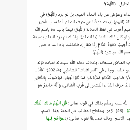
.. (اللَّهُمَّ)!
اء وعوّض عن ياء النداء الميم، بل لم يرد (اللَّهُمَّ) في
لالة (اللهم) زيدت عوضًا عن حرف النداء. أما سبب تأخير
ُخرت في لفظ الجلالة (اللَّهمَّ) تيمنًا بالبداءة باسم الله.
و كان ذلك اللفظ (يا النداء)! ولذلك لم يرد النداء بصيغة
ٌ أُجِيبُ دَعْوَةَ الدَّاعِ إِذَا دَعَانِ)، فحُذفت ياء النداء حتى
لله مباشرة (اللَّهمَّ)!
 المنادَى سبحانه، بخلاف دعاء الله سبحانه لعباده فإنه
غالبًا ما يأتي بحرف النداء "يا" المشيرة إلى أنه سبحانه موصوف بالتعالي والاستغناء عن خلقه. وجاء في "الموافقات" للشاطبي (4/ 202): "فَأَنْتَ
ي لِأَنَّ صَاحِبَ النِّدَاءِ مُنَزَّهٌ عَنْ مُدَانَاةِ الْعِبَادِ، مَوْصُوفٌ بِالتَّعَالِي
سْقَاطُ حَرْفِ النِّدَاءِ الْمُشِيرِ إِلَى قُرْبِ الْمُنَادَى، وَأَنَّهُ حَاضِرٌ مَعَ
صلى الله عليه وسلّم بذلك في قوله تعالى:
قُلِ
اللَّهُمَّ
مَالِكَ الْمُلْكِ
..
ةِ.
. (46) الزمر. ومفتاح المطالب في الجنة بهذا الاسم،
 الاسم، وذلك تصديقًا لقوله تعالى: (
دَعْوَاهُمْ فِيهَا