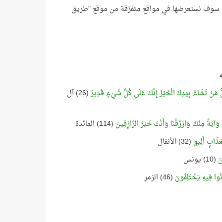
 سوف نستعرضها في مواقع متفرّقة من موقع "طريق
ُّ مَنْ تَشَاءُ بِيَدِكَ الْخَيْرُ إِنَّكَ عَلَى كُلِّ شَيْءٍ قَدِيرٌ
(26) آل
َا وَآيَةً مِنْكَ وَارْزُقْنَا وَأَنْتَ خَيْرُ الرَّازِقِينَ
(114) المائدة
ِعَذَابٍ أَلِيمٍ
(32) الأنفال
نَ
(10) يونس
ُوا فِيهِ يَخْتَلِفُونَ
(46) الزمر