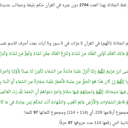
 لفظ الجلالة بهذا العدد
2704
دون غيره في القرآن حكم بليغة وعجائب عديدة
اللّهم) في القرآن 5 مرّات في 5 سور و5 آيات بعدد أحرف الاسم نفسه:
َّ
مَالِكَ الْمُلْكِ تُؤْتِي الْمُلْكَ مَنْ تَشَاءُ وَتَنْزِعُ الْمُلْكَ مِمَّنْ تَشَاءُ وَتُعِزُّ مَنْ تَشَاءُ وَتُذِل
سَى
ابْنُ مَرْيَمَ
اللَّهُمَّ
رَبَّنَا أَنْزِلْ عَلَيْنَا مَائِدَةً مِنَ السَّمَاءِ تَكُونُ لَنَا عِيدًا لِأَوَّلِنَا وَآخِرِن
ُوا
اللَّهُمَّ
إِنْ كَانَ هَذَا هُوَ الْحَقَّ مِنْ عِنْدِكَ فَأَمْطِرْ عَلَيْنَا حِجَارَةً مِنَ السَّمَاءِ أَوِ ائْتِنَا ب
ْ فِيهَا سُبْحَانَكَ
اللَّهُمَّ
وَتَحِيَّتُهُمْ فِيهَا سَلَامٌ وَآخِرُ دَعْوَاهُمْ أَنِ الْحَمْدُ لِلَّهِ رَبِّ الْعَالَمِي
َّ
فَاطِرَ السَّمَاوَاتِ وَالْأَرْضِ عَالِمَ الْغَيْبِ وَالشَّهَادَةِ أَنْتَ تَحْكُمُ بَيْنَ عِبَادِكَ فِي مَا كَان
ها 228، أي (114 + 114) ومجموع كلماتها
97
كلمة!
ة التي رقمها 114 عدد حروفها
97
حرفًا.