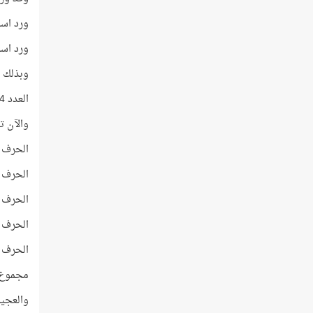
ورد اسم ال
ورد اسم ا
وبذلك ي
العدد 2704 يساوي
والآن تأ
الحرف ا
الحرف ال
الحرف ال
الحرف ا
الحرف ا
مجموع ت
والعجيب أن 41 عدد أوّليّ ترتيبه في