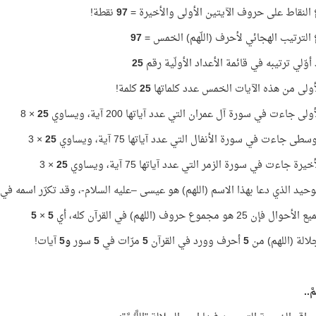
لنقاط على حروف الآيتين الأولى والأخيرة =
97
نقطة!
لترتيب الهجائي لأحرف (اللّهم) الخمس =
97
25
لأولى من هذه الآيات الخمس عدد كلماتها
25
كلمة!
ولى جاءت في سورة آل عمران التي عدد آياتها 200 آية، ويساوي
25
× 8
سطى جاءت في سورة الأنفال التي عدد آياتها 75 آية، ويساوي
25
× 3
خيرة جاءت في سورة الزمر التي عدد آياتها 75 آية، ويساوي
25
× 3
لوحيد الذي دعا بهذا الاسم (اللهم) هو عيسى –عليه السلام-، وقد تكرّر اسمه في 
ن 25 هو مجموع حروف (اللهم) في القرآن كله، أي
5
×
5
لالة (اللهم) من
5
أحرف وورد في القرآن
5
مرّات في
5
سور
و5
آيات!
َّ..