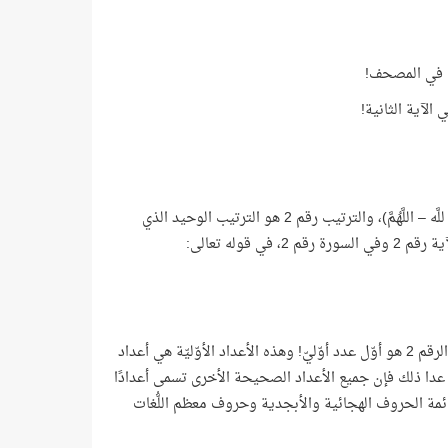
ى في المصحف!
 الآية الثانية!
هو الترتيب الوحيد الذي ينبغي لأوّل ذكر لأي رسم لاسم الجلالة (اللَّه – للَّه – اللَّهُمَّ)، والترتيب رقم 2 هو الترتيب الوحيد الذي
لأن النسيج الرقمي القرآني بأكمله يقوم على نظام محكم من الأعداد الأوّليّة الصمّاء، والرقم 2 هو أوّل عدد أوّليّ! وهذه الأعداد الأوّليّة هي أعداد
ها لا تقبل القسمة إلا على نفسها وعلى الرقم 1 فقط، وفيما عدا ذلك فإن جميع الأعداد الصحيحة الأخرى تسمى أعدادًا
 يمكننا أن نفهم لماذا بدأ كتاب اللَّه بحرف الباء! لأنه الحرف رقم 2 في قائمة الحروف الهجائية والأبجدية وحروف معظم اللُّغات