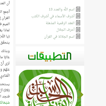
أن العدي
اسم اللَّه والعدد 13
أجمع الم
أشرف الأسماء في أشرف الكتب
القرآن 
العقد الرقمية المذهلة
الميم في
أحرف الجلال
لماذا ي
(يا الله)
اسم الجلالة في القرآن
يتحقّق ه
وبذلك ك
تَرَى أَنَّ 
عَنْهُمْ وَا
الْمُنَادِي
يستخدم ا
(26) آل عمران، وفي قوله تعالى:
فتجد ال
سُبْحَانَ