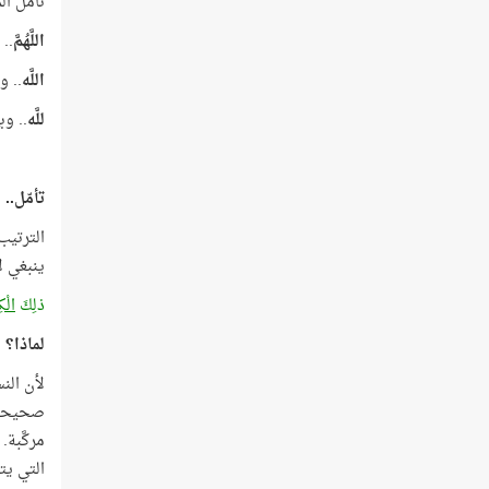
تأمّل ال
اللَّهُمَّ
..
اللَّه
.. و
للَّه
.. وب
تأمّل..
الترتي
ينبغي لأوّل 
ذلِكَ
الْك
لماذا؟
التي يتح