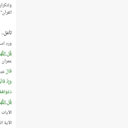
ولتكرار
القرآن".
تأمّل..
ورد اسم الجلالة (
قُلِ
اللَّهُم
عمران
قَالَ
عِي
وَإِذْ قَال
دَعْوَاهُم
قُلِ
اللَّهُم
الآيات مجموع أرقام
الآية الثاني