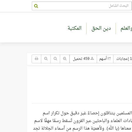
العلم
دين الحق
المكتبة
جابات
أسهم
459 تحميل
 المسلمين يتناقلون إحصاءً غير دقيق حول تكرار اسم
ادات العلماء والباحثين عبر القرون تُسقط رسمًا مهمًّا لاسم
) معناها (يا الله). ولأهميّة هذا الرسم من أسماء الجلالة تجد