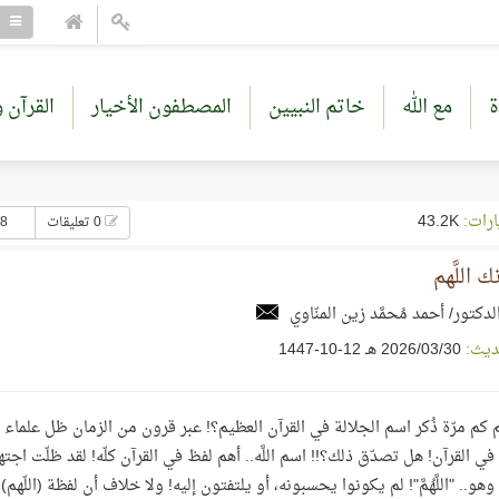
ة
مع الله
خاتم النبيين
المصطفون الأخيار
القرآن و
ارات:
43.2K
0 تعليقات
18 إع
 اللَّهم
لدكتور/ أحمد مُحمَّد زين المنّاوي
ديث:
30‏/03‏/2026 هـ 12-10-1447
 كم مرّة ذُكر اسم الجلالة في القرآن العظيم؟! عبر قرون من الزمان ظل علماء
في القرآن! هل تصدّق ذلك؟!! اسم اللَّه.. أهم لفظ في القرآن كلّه! لقد ظلّت اجته
وهو.. "اللَّهُمَّ"! لم يكونوا يحسبونه، أو يلتفتون إليه! ولا خلاف أن لفظة (اللّهم