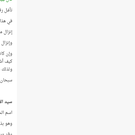
تأمّل رقم 
في هذا 
إنزال م
وإنزال 
وإن كان
كيف أشا
ولذلك جاء رقم ال
سبحان ال
سيد الأ
اسم الج
وهو بذل
وقد ورد ا