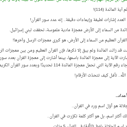
آية المائدة (114)!
العدد إشارات لطيفة وإيماءات دقيقة.. إنه عدد سور القرآن!
ائدة من السماء إلى الأرض معجزة مادية ملموسة، تحققت لبني إسرائيل.
القرآن العظيم من السماء إلى الأرض، هو كبرى معجزات الرسل وآخرها!
ت قد زالت المائدة ولم يبق إلا ذكرها، فإن القرآن العظيم ومن بين معجزات الر
رت الآية إلى معجزة المائدة باسمها، بينما أشارت إلى معجزة القرآن بعدد سور
آية التي تحمل معجزة المائدة 114 تحديدًا وبعدد سور القرآن الكريم ولم يأت أي رقم آخر غيره!
لَّه.. تأمّل كيف تتحدّث الأرقام!
عداد..
لالة هو أوّل اسم ورد في القرآن..
ك أكثر اسم، بل هو أكثر كلمة تكرّرت في القرآن..
سم الجلالة بلفظ (اللَّهُمَّ) في القرآن 5 مرّات.