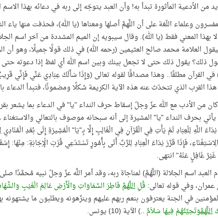
د من الأدعية المأثورة تبدأ به! وأن العبد يتوجّه إلى ربه في دعائه بهذا الاسم الجليل
فسرون وعلماء اللّغة على أن اللَّهمَّ أصلها ومعناها (يا الله)، فحذفت منها ياء الند
إلا بهذا المعني فقط (يا الله). وقال سيبويه إن الميم المشددة من آخر اسم الج
قول العلامة محمد صالح العثيمين (رحمه الله) في ذلك قولًا جميلًا، وهو أن الميم أ
قول ذلك؟ يقول ذلك حتى لا تجعل بينك وبين اسم الله أي لفظ إذا دعوته حتى ول
 في القرآن مطلقًا.. وهذا مصداقًا لقوله تعالى (وَإِذَا سَأَلَكَ عِبَادِي عَنِّي فَإِنِّي قَرِيب
ذا القرب الذي تتحدّث عنه هذه الآية الكريمة شكلًا ومضمونًا، فتبدأ الدعاء باسم ا
ان من الأدب مع الله عزّ وجلّ إسقاط حرف النداء "يا" في الدعاء بما يشعر بقرب
نِدَاءَ اللَّهِ لِلْعِبَادِ لَمْ يَأْتِ فِي الْقُرْآنِ فِي الْغَالِبِ إِلَّا بِـ"يَا" الْمُشِيرَةِ إِلَى بُعْدِ الْمُنَادِ
لِاسْتِغْنَاءِ، فَإِذَا قَرَّرَ نِدَاءَ الْعِبَادِ لِلرَّبِّ أَتَى بِأُمُورٍ تَسْتَدْعِي قُرْبَ الْإِجَابَةِ: مِنْهَا: إِ
ِ غَيْرُ غَافِلٍ عَنْهُ" انتهى.
لعبد اسم الجلالة (اللَّهُمَّ) لمناجاة ربه، وقد أمر اللَّه عزّ وجلّ نبيه مُحمَّدًا 
قُلِ
اللَّهُمَّ
فَاطِرَ السَّمَاوَاتِ وَالْأَرْضِ عَالِمَ الْغَيْبِ وَالشَّهَادَ
مؤمنين في الجنة يعترفون بنعم ربهم عليهم وينزّهونه ويطلبون ما يشتهونه بهذا
كَ
اللَّهُمَّ
وَتَحِيَّتُهُمْ فِيهَا سَلاَمٌ
..) الآية (10) يونس.