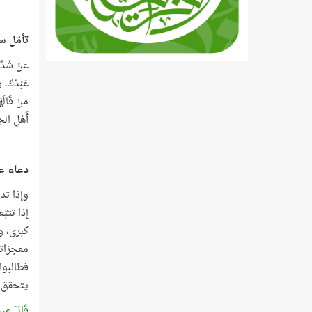
تأمّل س
عنْ شَدَّا
عَبْدُكَ، 
منْ قَالَه
أَهْلِ ال
دعاء عيسى
وإذا تد
إذا تتب
كبرى، و
معجزاته
فطالبوا
يتحقق ل
قَالَ عِيسَى