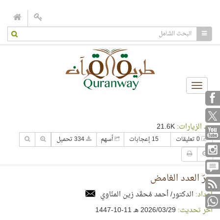
Toggle
navigation
عدد الزيارات:
21.6K
0 تعليقات
15 إعجابات
أسهم
334 تحميل
سرّ العدد الغامض
إعداد:
الدكتور/ أحمد مُحمَّد زين المنّاوي
آخر تحديث:
29‏/03‏/2026 هـ 11-10-1447