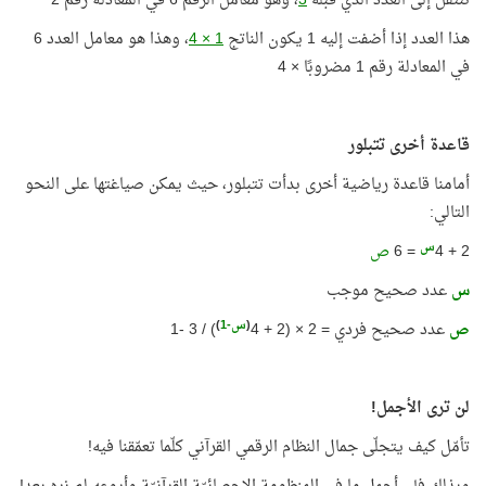
ننتقل إلى العدد الذي قبله
3
، وهو معامل الرقم 6 في المعادلة رقم 2
هذا العدد إذا أضفت إليه 1 يكون الناتج
1 × 4
، وهذا هو معامل العدد 6
في المعادلة رقم 1 مضروبًا × 4
قاعدة أخرى تتبلور
أمامنا قاعدة رياضية أخرى بدأت تتبلور، حيث يمكن صياغتها على النحو
التالي:
س
2 + 4
= 6
ص
س
عدد صحيح موجب
(
س-1
)
ص
عدد صحيح فردي = 2 × (2 + 4
) / 3 -1
لن ترى الأجمل!
تأمّل كيف يتجلّى جمال النظام الرقمي القرآني كلّما تعمّقنا فيه!