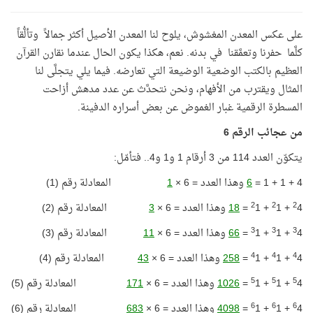
على عكس المعدن المغشوش، يلوح لنا المعدن الأصيل أكثر جمالاً وتألُّقاً
كلَّما حفرنا وتعمَّقنا في بدنه. نعم، هكذا يكون الحال عندما نقارن القرآن
العظيم بالكتب الوضعية الوضيعة التي تعارضه. فيما يلي يتجلَّى لنا
المثال ويقترب من الأفهام، ونحن نتحدَّث عن عدد مدهش أزاحت
المسطرة الرقمية غبار الغموض عن بعض أسراره الدفينة.
من عجائب الرقم 6
يتكوّن العدد 114 من 3 أرقام 1 و1 و4.. فتأمّل:
4 + 1 + 1 =
6
وهذا العدد = 6 ×
1
المعادلة رقم (1)
2
2
2
4 +
1 +
1 =
18
وهذا العدد = 6 ×
3
المعادلة رقم (2)
3
3
3
4 +
1 +
1 =
66
وهذا العدد = 6 ×
11
المعادلة رقم (3)
4
4
4
4 +
1 +
1 =
258
وهذا العدد = 6 ×
43
المعادلة رقم (4)
5
5
5
4 +
1 +
1 =
1026
وهذا العدد = 6 ×
171
المعادلة رقم (5)
6
6
6
4 +
1 +
1 =
4098
وهذا العدد = 6 ×
683
المعادلة رقم (6)