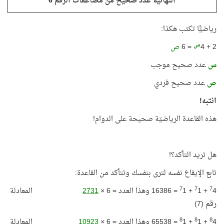
النهائية عدد صحيح من مضاعفات الرقم 6
رياضيًّا تكتب هكذا:
س
2 + 4
= 6
ص
س
عدد صحيح موجب
ص
عدد صحيح فردي
انتبه!
هذه القاعدة الرياضيّة صحيحة على الدوام!
هل تريد التأكد؟!
تابع الإيقاع نفسه لترى بنفسك وتتأكد من القاعدة:
7
7
7
4 +
1 +
1 = 16386 وهذا العدد = 6 ×
2731
المعادلة
رقم (7)
8
8
8
4 +
1 +
1 = 65538 وهذا العدد = 6 ×
10923
المعادلة