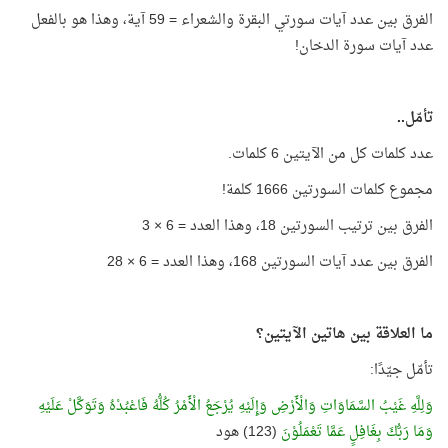
الفرق بين عدد آيات سورتي البقرة والشعراء = 59 آية، وهذا هو بالفعل
عدد آيات سورة الدخان!
تأمّل..
عدد كلمات كل من الآيتين 6 كلمات.
مجموع كلمات السورتين 1666 كلمة!
الفرق بين ترتيب السورتين 18، وهذا العدد = 6 × 3
الفرق بين عدد آيات السورتين 168، وهذا العدد = 6 × 28
ما العلاقة بين هاتين الآيتين؟
تأمّل جيّدًا:
وَلِلَّهِ غَيْبُ السَّمَاوَاتِ وَالْأَرْضِ وَإِلَيْهِ يُرْجَعُ الْأَمْرُ كُلُّهُ فَاعْبُدْهُ وَتَوَكَّلْ عَلَيْهِ
وَمَا رَبُّكَ بِغَافِلٍ عَمَّا تَعْمَلُوْنَ
(123) هود