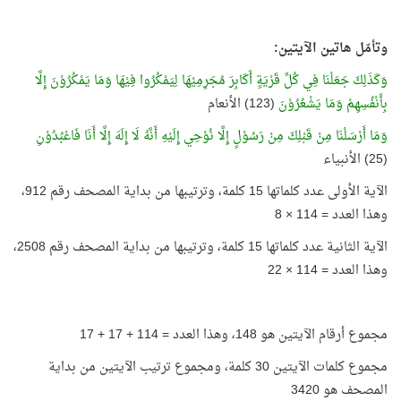
وتأمّل هاتين الآيتين:
وَكَذَلِكَ جَعَلْنَا فِي كُلِّ قَرْيَةٍ أَكَابِرَ مُجَرِمِيْهَا لِيَمْكُرُوا فِيْهَا وَمَا يَمْكُرُوْنَ إِلَّا
بِأَنْفُسِهِمْ وَمَا يَشْعُرُوْنَ
(123) الأنعام
وَمَا أَرْسَلْنَا مِنْ قَبْلِكَ مِنْ رَسُوْلٍ إِلَّا نُوْحِي إِلَيْهِ أَنَّهُ لَا إِلَهَ إِلَّا أَنَا فَاعْبُدُوْنِ
(25) الأنبياء
الآية الأولى عدد كلماتها 15 كلمة، وترتيبها من بداية المصحف رقم 912،
وهذا العدد = 114 × 8
الآية الثانية عدد كلماتها 15 كلمة، وترتيبها من بداية المصحف رقم 2508،
وهذا العدد = 114 × 22
مجموع أرقام الآيتين هو 148، وهذا العدد = 114 + 17 + 17
مجموع كلمات الآيتين 30 كلمة، ومجموع ترتيب الآيتين من بداية
المصحف هو 3420