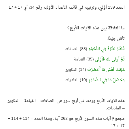
العدد 139 أوَّليّ، وترتيبه في قائمة الأعداد الأوّليّة رقم 34، أي 17 + 17
ما العلاقة بين هذه الآيات الأربع؟
تأمّل جيّدًا:
فَنَظَرَ نَظْرَةً فِي النُّجُوْمِ
(88) الصافات
ثُمَّ أَوْلَى لَكَ فَأَوْلَى
(35) القيامة
عَلِمَتْ نَفْسٌ مَا أَحْضَرَتْ
(14) التكوير
وَحُصِّلَ مَا فِي الصُّدُوْرِ
(10) العاديات
هذه الآيات الأربع وردت في أربع سور هي: الصافات – القيامة – التكوير
– العاديات.
مجموع آيات هذه السور
الأربع
هو 262 آية، وهذا العدد = 114 + 114 +
17 + 17