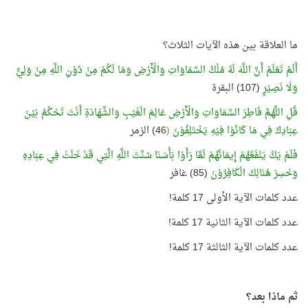
ما العلاقة بين هذه الآيات الثلاث؟
أَلَمْ تَعْلَمْ أَنَّ اللَّهَ لَهُ مُلْكُ السَّمَاوَاتِ وَالْأَرْضِ وَمَا لَكُمْ مِنْ دُوْنِ اللَّهِ مِنْ وَلِيٍّ
وَلَا نَصِيْرٍ
(107) البقرة
قُلِ اللَّهُمَّ فَاطِرَ السَّمَاوَاتِ وَالْأَرْضِ عَالِمَ الْغَيْبِ وَالشَّهَادَةِ أَنْتَ تَحْكُمُ بَيْنَ
عِبَادِكَ فِي مَا كَانُوْا فِيْهِ يَخْتَلِفُوْنَ
(
46) الزمر
فَلَمْ يَكُ يَنْفَعُهُمْ إِيمَانُهُمْ لَمَّا رَأَوْا بَأْسَنَا سُنَّتَ اللَّهِ الَّتِي قَدْ خَلَتْ فِي عِبَادِهِ
وَخَسِرَ هُنَالِكَ الْكَافِرُوْنَ
(85) غافر
عدد كلمات الآية الأولى 17 كلمة!
عدد كلمات الآية الثانية 17 كلمة!
عدد كلمات الآية الثالثة 17 كلمة!
ثم ماذا بعد؟