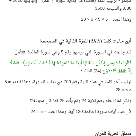
مجموع ترتيب كلمة (هَاهُنَا) من بداية سورة آل عمران ونهايتها 2620 +
880، والنتيجة 3500
وهذا العدد = 5 × 5 × 5 × 28
أين جاءت كلمة (هَاهُنَا) للمرّة الثانية في المصحف!
لقد جاءت في السورة التي ترتيبها رقم 5 وهي سورة المائدة، فتأمّل:
قَالُوا يَا مُوْسَى إِنَّا لَنْ نَدْخُلَهَا أَبَدًا مَا دَامُوا فِيْهَا فَاذْهَبْ أَنْتَ وَرَبُّكَ فَقَاتِلَا
إِنَّا
هَاهُنَا
قَاعِدُوْنَ
(24) المائدة
ترتيب آخر كلمة في هذه الآية رقم 700 من بداية السورة، وهذا العدد = 5
× 5 × 28
ولكن لماذا جاء رقم الآية 24 ولم يأت 25 كما كان متوقعًا؟
لأن عدد آيات سورة المائدة 120 آية، وهذا العدد = 5 × 24
مطلق الحرية للقرآن