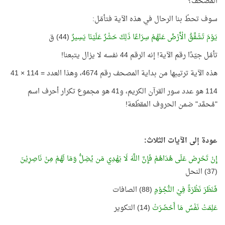
المصحف؟
سوف تحطّ بنا الرحال في هذه الآية فتأمّل:
يَوْمَ تَشَقَّقُ الْأَرْضُ عَنْهُمْ سِرَاعًا ذَلِكَ حَشْرٌ عَلَيْنَا يَسِيرٌ
(44) ق
تأمّل جيّدًا رقم الآية! إنه الرقم 44 نفسه لا يزال يتبعنا!
هذه الآية ترتيبها من بداية المصحف رقم 4674، وهذا العدد = 114 × 41
114 هو عدد سور القرآن الكريم، و41 هو مجموع تكرار أحرف اسم
"مُحمَّد" ضمن الحروف المقطّعة!
عودة إلى الآيات الثلاث:
إِنْ تَحْرِصْ عَلَى هُدَاهُمْ فَإِنَّ اللَّهَ لَا يَهْدِي مَن يُضِلُّ وَمَا لَهُمْ مِنْ نَاصِرِيْنَ
(37) النحل
فَنَظَرَ نَظْرَةً فِيْ النُّجُوْمِ
(88) الصافات
عَلِمَتْ نَفْسٌ مَا أَحْضَرَتْ
(14) التكوير