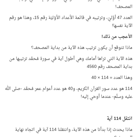
المصحف!
العدد 47 أوَّليّ، وترتيبه في قائمة الأعداد الأوّليّة رقم 15، وهذا هو رقم
الآية نفسها!
الأعجب من ذلك!
ماذا تتوقع أن يكون ترتيب هذه الآية من بداية المصحف؟
هذه الآية التي تراها أمامك وهي أطول آية في سورة مُحمَّد ترتيبها من
بداية المصحف رقم 4560
وهذا العدد = 114 × 40
114 هو عدد سور القرآن الكريم، و40 هو عدد أعوام عمر مُحمَّد -صلى الله
عليه وسلّم- عندما أوحي إليه!
انتقل 114 آية
ماذا يحدث إذا بدأنا من هذه الآية، وانتقلنا 114 آية في اتجاه نهاية