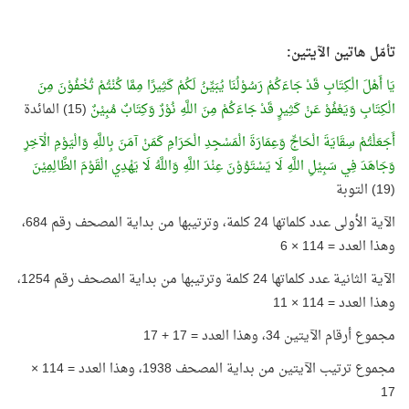
تأمّل هاتين الآيتين:
يَا أَهْلَ الْكِتَابِ قَدْ جَاءَكُمْ رَسُوْلُنَا يُبَيِّنُ لَكُمْ كَثِيرًا مِمَّا كُنْتُمْ تُخْفُوْنَ مِنَ
الْكِتَابِ وَيَعْفُوْ عَنْ كَثِيرٍ قَدْ جَاءَكُمْ مِنَ اللَّهِ نُوْرٌ وَكِتَابٌ مُبِيْنٌ
(15) المائدة
أَجَعَلْتُمْ سِقَايَةَ الْحَاجِّ وَعِمَارَةَ الْمَسْجِدِ الْحَرَامِ كَمَنْ آمَنَ بِاللَّهِ وَالْيَوْمِ الْآخِرِ
وَجَاهَدَ فِي سَبِيْلِ اللَّهِ لَا يَسْتَوُوْنَ عِنْدَ اللَّهِ وَاللَّهُ لَا يَهْدِي الْقَوْمَ الظَّالِمِيْنَ
(19) التوبة
الآية الأولى عدد كلماتها 24 كلمة، وترتيبها من بداية المصحف رقم 684،
وهذا العدد = 114 × 6
الآية الثانية عدد كلماتها 24 كلمة وترتيبها من بداية المصحف رقم 1254،
وهذا العدد = 114 × 11
مجموع أرقام الآيتين 34، وهذا العدد = 17 + 17
مجموع ترتيب الآيتين من بداية المصحف 1938، وهذا العدد = 114 ×
17