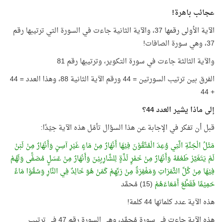
عجائب باهرة!
الآية الأولى رقمها 37، والآية الثانية جاءت في السورة التي ترتيبها رقم
37، وهي سورة الصافات!
والآية الثالثة جاءت في سورة التكوير، وترتيبها رقم 81
الفرق بين ترتيب السورتين = 44 ورقم الآية الثانية 88، وهذا العدد = 44
+ 44
إلى ماذا يشير العدد 44؟
قبل أن تفكر في الإجابة عن هذا السؤال تأمّل هذه الآية جيّدًا:
مَثَلُ الْجَنَّةِ الَّتِي وُعِدَ الْمُتَّقُوْنَ فِيْهَا أَنْهَارٌ مِنْ مَاءٍ غَيْرِ آسِنٍ وَأَنْهَارٌ مِنْ لَبَنْ
لَمْ يَتَغَيَّرْ طَعْمُهُ وَأَنْهَارٌ مِنْ خَمْرٍ لَذَّةٍ لِلشَّارِبِيْنَ وَأَنْهَارٌ مِنْ عَسَلٍ مُصَفًّى وَلَهُمْ
فِيْهَا مِنْ كُلِّ الثَّمَرَاتِ وَمَغْفِرَةٌ مِنْ رَبِّهِمْ كَمَنْ هُوَ خَالِدٌ فِي النَّارِ وَسُقُوْا مَاءً
حَمِيْمًا فَقَطَّعَ أَمْعَاءَهُمْ
(15) مُحمَّد
هذه الآية عدد كلماتها 44 كلمة!
هذه الآية جاءت في سورة مُحمَّد، وهي السورة رقم 47 في ترتيب