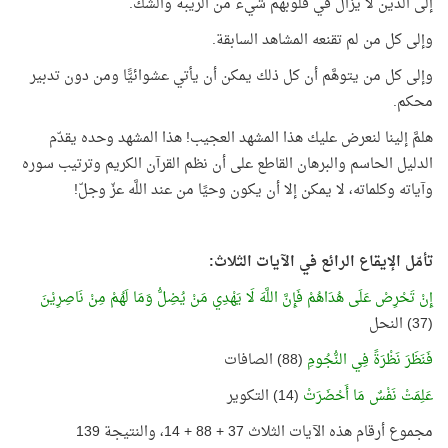
إلى الذين لا يزال في قلوبهم شيء من الريبة والشك.
وإلى كل من لم تقنعه المشاهد السابقة.
وإلى كل من يتوهَّم أن كل ذلك يمكن أن يأتي عشوائيًّا ومن دون تدبير
محكم.
هلمَّ إلينا لنعرض عليك هذا المشهد العجيب! هذا المشهد وحده يقدّم
الدليل الحاسم والبرهان القاطع على أن نظم القرآن الكريم وترتيب سوره
وآياته وكلماته، لا يمكن إلا أن يكون وحيًا من عند اللَّه عزّ وجلّ!
تأمّل الإيقاع الرائع في الآيات الثلاث:
إِنْ تَحْرِصْ عَلَى هُدَاهُمْ فَإِنَّ اللَّهَ لَا يَهْدِي مَنْ يُضِلُّ وَمَا لَهُمْ مِنْ نَاصِرِيْنَ
(37) النحل
فَنَظَرَ نَظْرَةً فِي النُّجُومِ
(88) الصافات
عَلِمَتْ نَفْسٌ مَا أَحْضَرَتْ
(14) التكوير
مجموع أرقام هذه الآيات الثلاث 37 + 88 + 14، والنتيجة 139