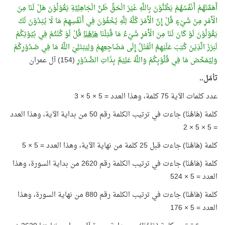
أَهَمَّتْهُمْ أَنْفُسُهُمْ يَظُنُّوْنَ بِاللَّهِ غَيْرَ الْحَقِّ ظَنَّ الْجَاهِلِيَّةِ يَقُوْلُوْنَ هَلْ لَنَا مِنَ
الْأَمْرِ مِنْ شَيْءٍ قُلْ إِنَّ الْأَمْرَ كُلَّهُ لِلَّهِ يُخْفُوْنَ فِي أَنْفُسِهِمْ مَا لَا يُبْدُوْنَ لَكَ
يَقُوْلُوْنَ لَوْ كَانَ لَنَا مِنَ الْأَمْرِ شَيْءٌ مَا قُتِلْنَا
هَاهُنَا
قُلْ لَوْ كُنْتُمْ فِي بُيُوْتِكُمْ
لَبَرَزَ الَّذِيْنَ كُتِبَ عَلَيْهِمُ الْقَتْلُ إِلَى مَضَاجِعِهِمْ وَلِيَبْتَلِيَ اللَّهُ مَا فِي صُدُوْرِكُمْ
وَلِيُمَحِّصَ مَا فِي قُلُوْبِكُمْ وَاللَّهُ عَلِيْمٌ بِذَاتِ الصُّدُوْرِ
(154) آل عمران
تأمّل..
عدد كلمات الآية 75 كلمة، وهذا العدد = 5 × 5 × 3
كلمة (هَاهُنَا) جاءت في ترتيب الكلمة رقم 50 من بداية الآية، وهذا العدد
= 5 × 5 × 2
كلمة (هَاهُنَا) جاءت قبل 25 كلمة من نهاية الآية، وهذا العدد = 5 × 5
كلمة (هَاهُنَا) جاءت في ترتيب الكلمة رقم 2620 من بداية السورة، وهذا
العدد = 5 × 524
كلمة (هَاهُنَا) جاءت في ترتيب الكلمة رقم 880 من نهاية السورة، وهذا
العدد = 5 × 176