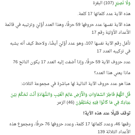
وَلَا نَصِيْرٍ
(107) البقرة
هذه الآية عدد كلماتها 17 كلمة.
هذه الآية نفسها عدد حروفها 59 حرفًا، وهذا العدد أوَّليّ وترتيبه في قائمة
الأعداد الأوّليّة رقم 17
تأمّل رقم الآية نفسها 107، وهو عدد أوَّليّ أيضًا، ولاحظ كيف أنه يشبه
في تركيبه العدد 17
عدد حروف الآية 59 حرفًا، وإذا أضفت إليه العدد 17 يكون الناتج 76
ماذا يعني هذا العدد؟
هذا هو عدد حروف الآية التالية لها مباشرة في مجموعة الثلاث:
قُلِ اللَّهُمَّ فَاطِرَ السَّمَاوَاتِ وَالْأَرْضِ عَالِمَ الْغَيْبِ وَالشَّهَادَةِ أَنْتَ تَحْكُمُ بَيْنَ
عِبَادِكَ فِي مَا كَانُوْا فِيْهِ يَخْتَلِفُوْنَ
(46) الزمر
توقف قليلًا عند هذه الآية!
رقمها 46، وعدد كلماتها 17 كلمة، وعدد حروفها 76 حرفًا، ومجموع هذه
الأعداد الثلاثة 139