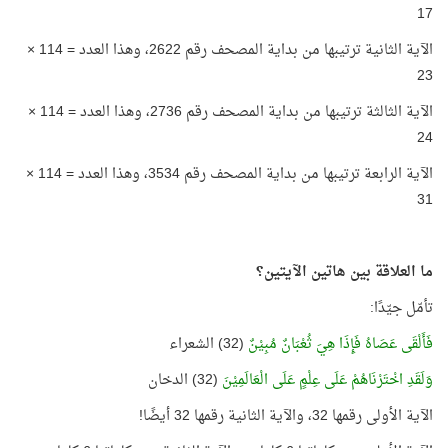
17
الآية الثانية ترتيبها من بداية المصحف رقم 2622، وهذا العدد = 114 ×
23
الآية الثالثة ترتيبها من بداية المصحف رقم 2736، وهذا العدد = 114 ×
24
الآية الرابعة ترتيبها من بداية المصحف رقم 3534، وهذا العدد = 114 ×
31
ما العلاقة بين هاتين الآيتين؟
تأمّل جيّدًا:
فَأَلْقَى عَصَاهُ فَإِذَا هِيَ ثُعْبَانٌ مُبِيْنٌ
(32) الشعراء
وَلَقَدِ اخْتَرْنَاهُمْ عَلَى عِلْمٍ عَلَى الْعَالَمِيْنَ
(32) الدخان
الآية الأولى رقمها 32، والآية الثانية رقمها 32 أيضًا!