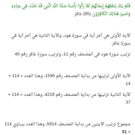
فَلَمْ يَكُ يَنْفَعُهُمْ إِيمَانُهُمْ لَمَّا رَأَوْا بَأْسَنَا سُنَّةَ اللَّهِ الَّتِيْ قَدْ خَلَتْ فِي عِبَادِهِ
وَخَسِرَ هُنَالِكَ الْكَافِرُوْنَ
(85) غافر
الآية الأولى هي آخر آية في سورة هود، والآية الثانية هي آخر آية في
سورة غافر.
ترتيب سورة هود في المصحف رقم 11، وترتيب سورة غافر رقم 40
الآية الأولى ترتيبها من بداية المصحف رقم 1596، وهذا العدد = 114 ×
14
الآية الثانية ترتيبها من بداية المصحف رقم 4218، وهذا العدد = 114 ×
37
مجموع ترتيب الآيتين من بداية المصحف 5814، وهذا العدد يساوي 114
51
×