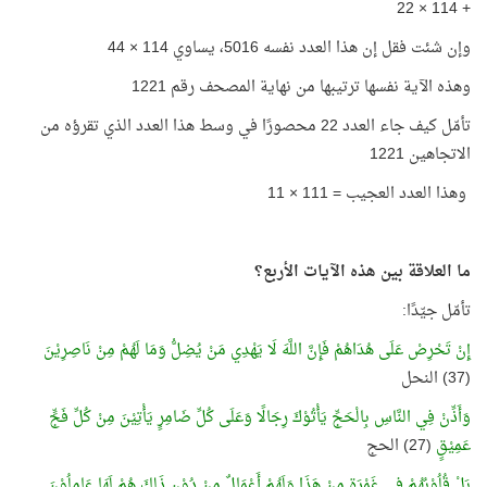
+ 114 × 22
وإن شئت فقل إن هذا العدد نفسه 5016، يساوي 114 × 44
وهذه الآية نفسها ترتيبها من نهاية المصحف رقم 1221
تأمّل كيف جاء العدد 22 محصورًا في وسط هذا العدد الذي تقرؤه من
الاتجاهين 1221
وهذا العدد العجيب = 111 × 11
ما العلاقة بين هذه الآيات الأربع؟
تأمّل جيّدًا:
إِنْ تَحْرِصْ عَلَى هُدَاهُمْ فَإِنَّ اللَّهَ لَا يَهْدِي مَنْ يُضِلُّ وَمَا لَهُمْ مِنْ نَاصِرِيْنَ
(37) النحل
وَأَذِّنْ فِي النَّاسِ بِالْحَجِّ يَأْتُوْكَ رِجَالًا وَعَلَى كُلِّ ضَامِرٍ يَأْتِيْنَ مِنْ كُلِّ فَجٍّ
عَمِيْقٍ
(27) الحج
بَلْ قُلُوْبُهُمْ فِي غَمْرَةٍ مِنْ هَذَا وَلَهُمْ أَعْمَالٌ مِنْ دُوْنِ ذَلِكَ هُمْ لَهَا عَامِلُوْنَ