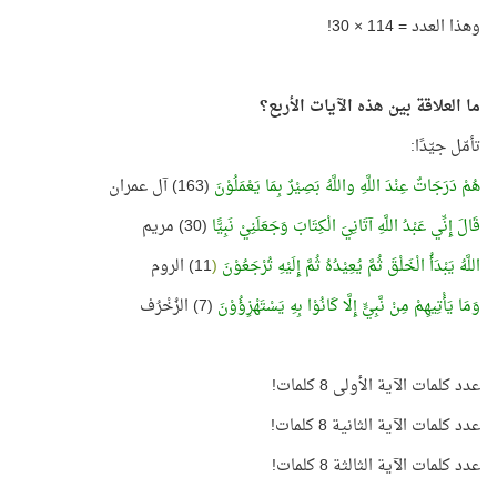
وهذا العدد = 114 × 30!
ما العلاقة بين هذه الآيات الأربع؟
تأمّل جيّدًا:
هُمْ دَرَجَاتٌ عِنْدَ اللَّهِ واللَّهُ بَصِيْرٌ بِمَا يَعْمَلُوْنَ
(163) آل عمران
قَالَ إِنِّي عَبْدُ اللَّهِ آتَانِيَ الْكِتَابَ وَجَعَلَنِيْ نَبِيًّا
(30) مريم
اللَّهُ يَبْدَأُ الْخَلْقَ ثُمَّ يُعِيْدُهُ ثُمَّ إِلَيْهِ تُرْجَعُوْنَ
(
11) الروم
وَمَا يَأْتِيهِمْ مِنْ نَّبِيٍّ إِلَّا كَانُوْا بِهِ يَسْتَهْزِؤُوْنَ
(7) الزُخْرُف
عدد كلمات الآية الأولى 8 كلمات!
عدد كلمات الآية الثانية 8 كلمات!
عدد كلمات الآية الثالثة 8 كلمات!