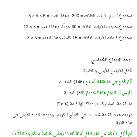
مجموع أرقام الآيات الثلاث = 200، وهذا العدد = 5 × 5 × 8
مجموع حروف الآيات الثلاث = 60 حرفًا، وهذا العدد = 5 × 12
مجموع كلمات الآيات الثلاث = 15 كلمة، وهذا العدد = 5 × 3
روعة الإيقاع الخُماسي
تأمّل الآيتين الأولى والثانية:
أَتُتْرَكُوْنَ فِي مَا هَاهُنَا آمِنِيْنَ
(146) الشعراء
فَلَيْسَ لَهُ الْيَوْمَ هَاهُنَا حَمِيْمٌ
(35) الحاقة
ما الكلمة المشتركة بينهما؟ إنها كلمة (هَاهُنَا)!
وردت هذه الكلمة 4 مرّات في القرآن الكريم، ووردت للمرّة الأولى في
هذه الآية:
ثُمَّ أَنْزَلَ عَلَيْكُمْ مِنْ بَعْدِ الْغَمِّ أَمَنَةً نُعَاسًا يَغْشَى طَائِفَةً مِنْكُمْ وَطَائِفَةٌ قَدْ