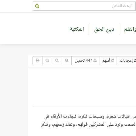
العلم
دين الحق
المكتبة
جابات
أسهم
447 تحميل
لّا من خيالات شعره، وسبحات فكره، فجاءت الأرقام في
الصمت وتردّ على المشركين قولهم، وتفنّد زعمهم، وتنكر