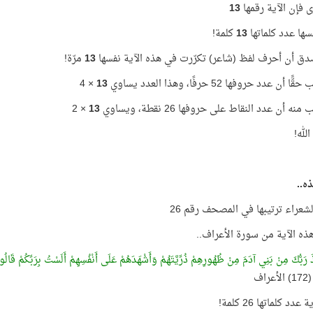
ى فإن الآية رقمها
13
فسها عدد كلماتها
13
كلمة!
ق أن أحرف لفظ (شاعر) تكرّرت في هذه الآية نفسها
13
مرّة!
 أن عدد حروفها 52 حرفًا، وهذا العدد يساوي
13
× 4
نه أن عدد النقاط على حروفها 26 نقطة، ويساوي
13
× 2
لله!
ه..
شعراء ترتيبها في المصحف رقم 26
هذه الآية من سورة الأعراف..
َ رَبُّكَ مِنْ بَنِي آدَمَ مِنْ ظُهُورِهِمْ ذُرِّيَّتَهُمْ وَأَشْهَدَهُمْ عَلَى أَنْفُسِهِمْ أَلَسْتُ بِرَبِّكُمْ قَالُوا 
1) الأعراف
عدد كلماتها 26 كلمة!