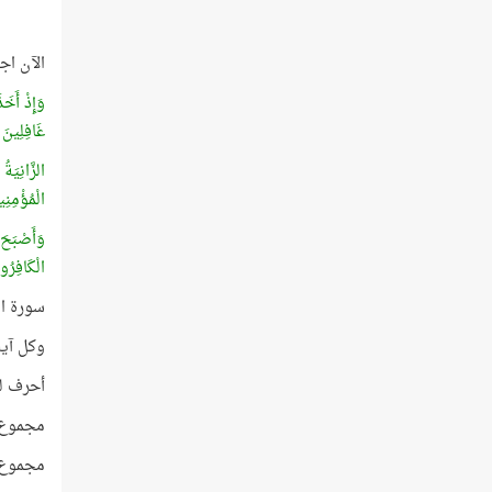
الآن اج
وَإِذْ أَخَذ
غَافِلِينَ
(72
الزَّانِيَةُ
الْمُؤْمِنِي
وَأَصْبَحَ ا
الْكَافِرُ
سورة ال
وكل آية م
أحرف لفظ
مجموع حروف هذ
مجموع النقاط