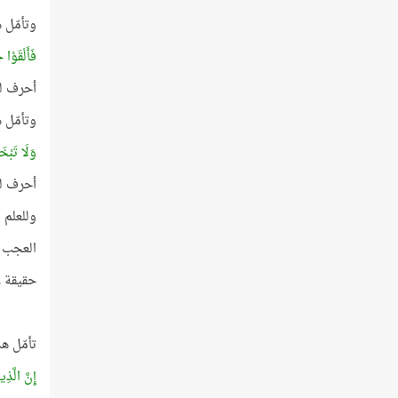
وتأمّل 
فَأَلْقَوْا 
أحرف لفظ
وتأمّل 
وَلَا تَبْخ
أحرف لفظ
وللعلم فإن
العجب بل 
حقيقة ر
تأمّل ه
إِنَّ الَّذِ