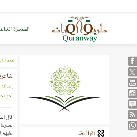
المعجزة الخالد
عدد الزي
شاعريّ
إعداد:
ا
آخر تح
قال الم
عصرها ه
اقرأ أيضًا
عليهم ا