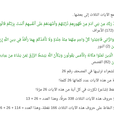
مع الآيات الثلاث إلى بعضها..
َ رَبُّكَ مِنْ بَنِي آدَمَ مِنْ ظُهُورِهِمْ ذُرِّيَّتَهُمْ وَأَشْهَدَهُمْ عَلَى أَنْفُسِهِمْ أَلَسْتُ بِرَبِّكُمْ قَالُوا 
1) الأعراف
 وَالزَّانِي فَاجْلِدُوا كُلَّ وَاحِدٍ مِنْهُمَا مِئَةَ جَلْدَةٍ وَلَا تَأْخُذْكُمْ بِهِمَا رَأْفَةٌ فِي دِينِ اللَّهِ إِنْ
نَ
(2) النور
لَّذِينَ تَمَنَّوْا مَكَانَهُ بِالْأَمْسِ يَقُولُونَ وَيْكَأَنَّ اللَّهَ يَبْسُطُ الرِّزْقَ لِمَنْ يَشَاءُ مِنْ عِبَادِهِ وَي
ونَ
(82) القصص
شعراء ترتيبها في المصحف رقم 26
ن هذه الآيات عدد كلماتها 26 كلمة!
 (شاعر) تكرّرت في كل آية من هذه الآيات 26 مرّة!
ه الآيات الثلاث 338 حرفًا، وهذا العدد = 26 × 13
 على حروف هذه الآيات الثلاث 166 نقطة، وهذا العدد = 114 + 26 + 26