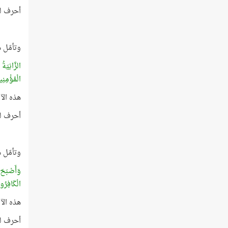
أحرف لفظ
وتأمّل 
الزَّانِيَةُ
الْمُؤْمِنِي
هذه الآية 
أحرف لفظ
وتأمّل 
وَأَصْبَحَ ا
الْكَافِرُ
هذه الآية 
أحرف لفظ