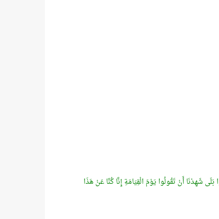
بَلَى شَهِدْنَا أَنْ تَقُولُوا يَوْمَ الْقِيَامَةِ إِنَّا كُنَّا عَنْ هَذَا