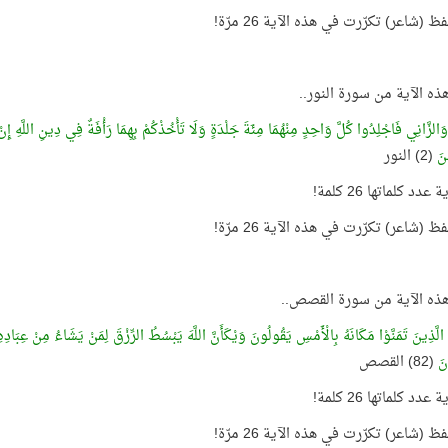
 (شاعر) تكرّرت في هذه الآية 26 مرّة!
هذه الآية من سورة النور..
 وَالزَّانِي فَاجْلِدُوا كُلَّ وَاحِدٍ مِنْهُمَا مِئَةَ جَلْدَةٍ وَلَا تَأْخُذْكُمْ بِهِمَا رَأْفَةٌ فِي دِينِ اللَّهِ إِنْ
نَ
(2) النور
عدد كلماتها 26 كلمة!
 (شاعر) تكرّرت في هذه الآية 26 مرّة!
هذه الآية من سورة القصص..
لَّذِينَ تَمَنَّوْا مَكَانَهُ بِالْأَمْسِ يَقُولُونَ وَيْكَأَنَّ اللَّهَ يَبْسُطُ الرِّزْقَ لِمَنْ يَشَاءُ مِنْ عِبَادِهِ وَي
ونَ
(82) القصص
عدد كلماتها 26 كلمة!
 (شاعر) تكرّرت في هذه الآية 26 مرّة!