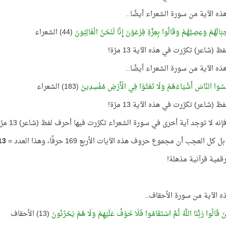
هذه الآية من سورة الشعراء أيضًا..
حِبَالَهُمْ وَعِصِيَّهُمْ وَقَالُوا بِعِزَّةِ فِرْعَوْنَ إِنَّا لَنَحْنُ الْغَالِبُونَ
(44) الشعراء
 (شاعر) تكرّرت في هذه الآية 13 مرّة!
هذه الآية من سورة الشعراء أيضًا..
َسُوا النَّاسَ أَشْيَاءَهُمْ وَلَا تَعْثَوْا فِي الْأَرْضِ مُفْسِدِينَ
(183) الشعراء
 (شاعر) تكرّرت في هذه الآية 13 مرّة!
ه لا توجد آية أخرى في سورة الشعراء تكرّرت فيها أحرف لفظ (شاعر) 13 مرّة باستثناء هذه الآيات الأربع!
كل العجب أن مجموع حروف هذه الآيات الأربع 169 حرفًا، وهذا العدد =
13
قمية قرآنية مذهلة!
ذه الآية من سورة الأحقاف..
ينَ قَالُوا رَبُّنَا اللَّهُ ثُمَّ اسْتَقَامُوا فَلَا خَوْفٌ عَلَيْهِمْ وَلَا هُمْ يَحْزَنُونَ
(13) الأحقاف