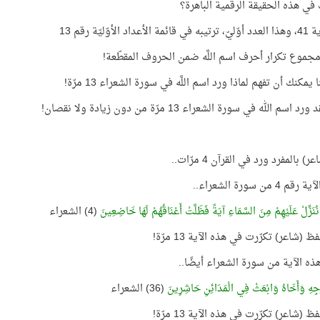
 في هذه الحقيقة الرقمية الباهرة؟
داد الأوّليّة رقم 13
يمكنك أن تفهم لماذا ورد اسم اللَّه في سورة الشعراء 13 مرّة!
 اسم الله في سورة الشعراء 13 مرّة من دون زيادة ولا نقصان!
) بالمفرد ورد في القرآن 4 مرّات..
 4 من سورة الشعراء..
نُنَزِّلْ عَلَيْهِمْ مِنَ السَّمَاءِ آيَةً فَظَلَّتْ أَعْنَاقُهُمْ لَهَا خَاضِعِينَ
(4) الشعراء
 (شاعر) تكرّرت في هذه الآية 13 مرّة!
هذه الآية من سورة الشعراء أيضًا..
ْجِهِ وَأَخَاهُ وَابْعَثْ فِي الْمَدَائِنِ حَاشِرِينَ
(36) الشعراء
 (شاعر) تكرّرت في هذه الآية 13 مرّة!