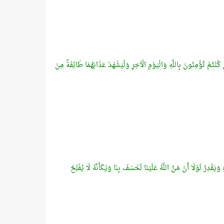
 كُنْتُمْ تُؤْمِنُونَ بِاللَّهِ وَالْيَوْمِ الْآخِرِ وَلْيَشْهَدْ عَذَابَهُمَا طَائِفَةٌ مِنَ
َقْدِرُ لَوْلَا أَنْ مَنَّ اللَّهُ عَلَيْنَا لَخَسَفَ بِنَا وَيْكَأَنَّهُ لَا يُفْلِحُ