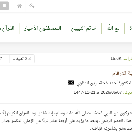
ة
مع الله
خاتم النبيين
المصطفون الأخيار
القرآن و
ارات:
15.6K
0 تعليقات
27 إع
ة الأرقام
لدكتور/ أحمد مُحمَّد زين المنّاوي
ديث:
07‏/05‏/2026 هـ 21-11-1447
شركون عن النبي مُحمَّد -صلى الله عليه وسلّم- إنه شاعر، وما القرآن الكريم إ
ذا، العصر الرقمي، وبعد ما يزيد على أربعة عشر قرنًا من الزمان، لتكسر جدار 
دعاءهم بشاعريّة فيّاضة.