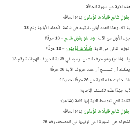
هذه الآية من سورة الحاقّة..
بِقَوْلِ شَاعِرٍ قَلِيلًا مَا تُؤْمِنُونَ
(41) الحاقّة
أعداد الأوّليّة رقم
13
جزء الأوّل من الآية:
وَمَا هُوَ بِقَوْلِ شَاعِرٍ
=
13
حرفًا!
لجزء الثاني من الآية:
قَلِيلًا مَا تُؤْمِنُونَ
=
13
حرفًا!
رف (شاعر) وهو حرف الشين ترتيبه في قائمة الحروف الهجائية رقم
13
كنك أن تستنتج أن عدد حروف الآية 26 حرفًا!
جاءت هذه الآية من 26 حرفًا تحديدًا؟
آية جيِّدًا علّك تكتشف الإجابة!
كلمة التي تتوسط الآية إنها كلمة (
شاعر
):
بِقَوْلِ
شَاعِرٍ
قَلِيلًا مَا تُؤْمِنُونَ
(41) الحاقّة
شعراء هي السورة التي ترتيبها في المصحف رقم 26