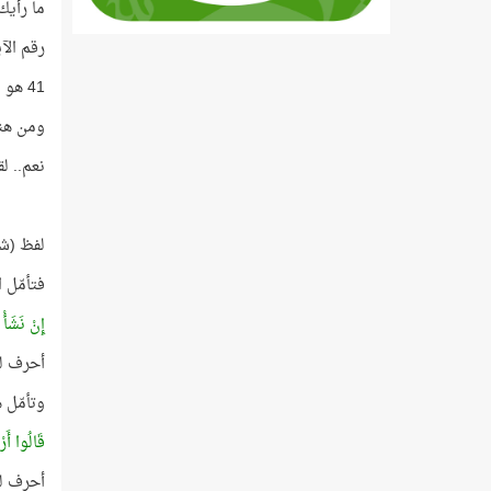
ما رأيك
رقم الآية 41، وهذا العدد أوّليّ، ترتيبه في قائمة الأع
41 هو مجموع تكرار أحرف اسم اللَّه ضمن الحروف المقطّعة!
ومن هنا 
نعم.. لقد ورد
لفظ (شاعر
فتأمّل الآية رقم
إِنْ نَشَأْ 
أحرف لفظ
وتأمّل 
قَالُوا أَر
أحرف لفظ