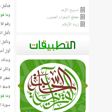
فتأمّل 
تسبيح الرَّعد
وَمَا هُوَ 
مقطع الشعراء العجيب
رقم الآية 41، وهذا العدد أوّليّ، ترتيبه في قائمة ال
زينة الأرقام
تأمّل ال
وتأمّل ا
أوّل أح
وبذلك يم
ولكن لماذا 
تمعّن ال
لاحظ ال
وَمَا هُوَ 
سورة ال