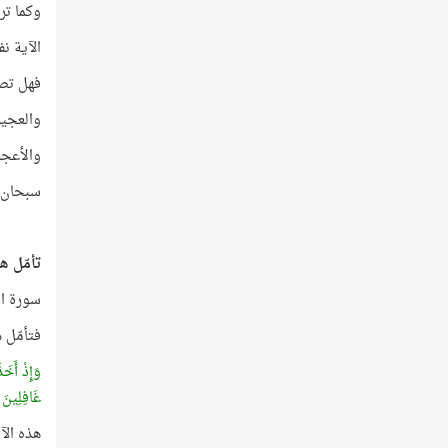
وكما تر
الآية ن
فهل تصد
والعجيب حقًّا
والأعجب م
سبحان ا
تأمّل هذ
سورة ال
فتأمّل 
وَإِذْ أَخَذ
غَافِلِينَ
(72
هذه الآية 