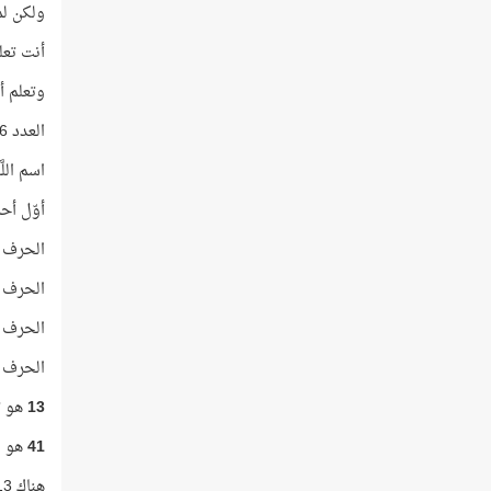
ولكن لما
أنت تعلم أن ال
وتعلم أن
العدد 256 يساوي 16 × 16
اسم اللَّه تكرّ
أوّل أحر
الحرف ال
الحرف ال
الحرف ا
الحرف ال
13
هو ت
41
هو م
هناك 13 سورة من سور القرآن ورد اسم اللَّه في كل منها مرّة واحدة فقط!