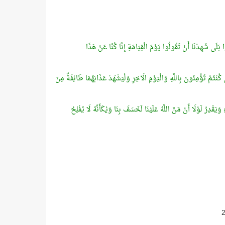
بَلَى شَهِدْنَا أَنْ تَقُولُوا يَوْمَ الْقِيَامَةِ إِنَّا كُنَّا عَنْ هَذَا
 كُنْتُمْ تُؤْمِنُونَ بِاللَّهِ وَالْيَوْمِ الْآخِرِ وَلْيَشْهَدْ عَذَابَهُمَا طَائِفَةٌ مِنَ
َقْدِرُ لَوْلَا أَنْ مَنَّ اللَّهُ عَلَيْنَا لَخَسَفَ بِنَا وَيْكَأَنَّهُ لَا يُفْلِحُ