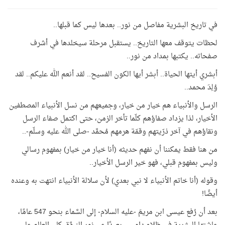
في تاريخ البشرية مفاصل من نور.. بعدها ليس كما قبلها..
لحظات يتوقف معها التاريخ.. يستقبل مرحلة سيخلدها في أشرف
صفحاته.. يكتبها بمداد من نور..
أبشري أيتها الحياة.. أبشر أيها الكون الفسيح.. لقد أنعم الله عليكم.. لقد
وُلِدَ محمد..
الرسل والأنبياء هم خيار من خيار، وجميعهم من نسل الأنبياء المصطفين
الأخيار، لذا يزداد صفاؤهم كلّما تأخر الزمن، حتى اكتمل صفاء الرسل
ونقاؤهم في آخر ذرّيتهم وقمّة هرمهم مُحمَّد -صلى الله عليه وسلّم-..
من هنا فقط يمكننا أن نفهم حديثه (أنا خيار من خيار) بمفهوم رسالي
وليس بمفهوم قبلي، فهو خير الرسل الأخيار..
وقوله (أنا خاتم الأنبياء لا نبي بعدي) لأن سلالة الأنبياء انتهت به وعنده
أيضًا!
بعد أن رُفع عيسى ابن مريمَ -عليه السلام- إلى السَّماء بنحو 547 عامًا،