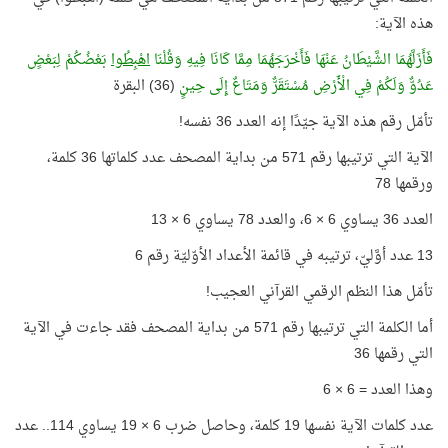
هذه الآية:
فَأَزَلَّهُمَا الشَّيْطَانُ عَنْهَا فَأَخْرَجَهُمَا مِمَّا كَانَا فِيهِ وَقُلْنَا
اهْبِطُوا
بَعْضُكُمْ لِبَعْضٍ
عَدُوٌّ وَلَكُمْ فِي الْأَرْضِ مُسْتَقَرٌّ وَمَتَاعٌ إِلَى حِينٍ
(36) البقرة
تأمّل رقم هذه الآية جيّدًا إنه العدد 36 نفسه!
الآية التي ترتيبها رقم 571 من بداية المصحف عدد كلماتها 36 كلمة،
ورقمها 78
العدد 36 يساوي 6 × 6، والعدد 78 يساوي 6 × 13
13 عدد أوَّليّ، ترتيبه في قائمة الأعداد الأوّليّة رقم 6
تأمّل هذا النظم الرقمي القرآني العجيب!
أما الكلمة التي ترتيبها رقم 571 من بداية المصحف فقد جاءت في الآية
التي رقمها 36
وهذا العدد = 6 × 6
عدد كلمات الآية نفسها 19 كلمة، وحاصل ضرب 6 × 19 يساوي 114.. عدد