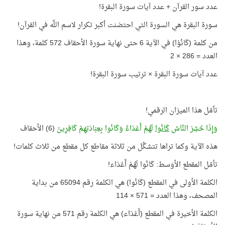
عدد سور القرآن + عدد آيات سورة البقرة!
سورة البقرة هي السورة التي احتضنت أكبر تكرار لاسم اللَّه في القرآن!
من كلمة (كَانُوْا) في الآية 6 حتى نهاية سورة الأحقاف 572 كلمة، وهذا
العدد = 286 × 2
عدد آيات سورة البقرة × ترتيب سورة البقرة!
تأمّل هذا الميزان الرقمي!
وَإِذَا حُشِرَ النَّاسُ
كَانُوا
لَهُمْ أَعْدَاءً وَكَانُوا بِعِبَادَتِهِمْ كَافِرِينَ
(6) الأحقاف
هذه الآية وكما تراها تتشكَّل من ثلاثة مقاطع كل مقطع من ثلاث كلمات!
تأمّل المقطع الأوسط: كَانُوا لَهُمْ أَعْدَاء!
الكلمة الأولى في المقطع (كَانُوا) هي الكلمة رقم 65094 من بداية
المصحف، وهذا العدد = 571 × 114
الكلمة الأخيرة في المقطع (أَعْدَاء) هي الكلمة رقم 571 من نهاية سورة