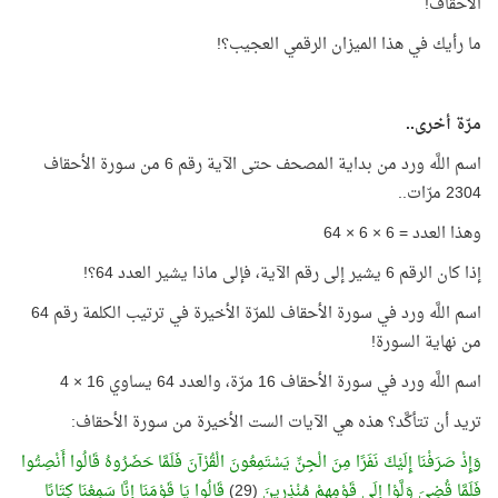
الأحقاف!
ما رأيك في هذا الميزان الرقمي العجيب؟!
مرّة أخرى..
اسم اللَّه ورد من بداية المصحف حتى الآية رقم 6 من سورة الأحقاف
2304 مرّات..
وهذا العدد = 6 × 6 × 64
إذا كان الرقم 6 يشير إلى رقم الآية، فإلى ماذا يشير العدد 64؟!
اسم اللَّه ورد في سورة الأحقاف للمرّة الأخيرة في ترتيب الكلمة رقم 64
من نهاية السورة!
اسم اللَّه ورد في سورة الأحقاف 16 مرّة، والعدد 64 يساوي 16 × 4
تريد أن تتأكَّد؟ هذه هي الآيات الست الأخيرة من سورة الأحقاف:
وَإِذْ صَرَفْنَا إِلَيْكَ نَفَرًا مِنَ الْجِنِّ يَسْتَمِعُونَ الْقُرْآنَ فَلَمَّا حَضَرُوهُ قَالُوا أَنْصِتُوا
فَلَمَّا قُضِيَ وَلَّوْا إِلَى قَوْمِهِمْ مُنْذِرِينَ
(29)
قَالُوا يَا قَوْمَنَا إِنَّا سَمِعْنَا كِتَابًا