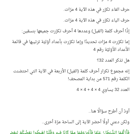
حرف الفاء تكرّر في هذه الآية 4 مرّات.
حرف الياء تكرّر في هذه الآية 4 مرّات.
إذًا أحرف كلمة (الفيل) وعددها 4 أحرف تكرّرت جميعها بنسقين:
إما تكرّرت 4 مرّات تحديدًا وإما تكرّرت بأعداد أوّليّة ترتيبها في قائمة
الأعداد الأوّليَّة رقم 4
هل تذكر العدد 32؟
إنه مجموع تكرار أحرف كلمة (الفيل) الأربعة في الآية التي احتضنت
الكلمة رقم 571 من بداية المصحف!
العدد 32 يساوي 4 × 4 + 4 × 4
أودّ أن أطرح سؤالًا هنا..
ولكن دعني أولًا أحضر الآية إلى الساحة مرّة أخرى..
فَأَزَلَّهُمَا الشَّيْطَانُ عَنْهَا فَأَخْرَجَهُمَا مِمَّا كَانَا فِيهِ وَقُلْنَا
اهْبِطُوا
بَعْضُكُمْ لِبَعْضٍ