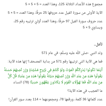
مجموع هذه الأعداد الثلاثة 125، وهذا العدد = 5 × 5 × 5
الآية الأولى من سورة الفيل عدد حروفها 25 حرفًا، وهذا العدد = 5 × 5
عدد حروف سورة الفيل 97 حرفًا، وهذا العدد أوّليّ ترتيبه رقم 25،
ويساوي 5 × 5
تأمّل..
ولد النبي -صلى الله عليه وسلّم- في عام 571
فما هي الآية التي ترتيبها رقم 571 من بداية المصحف؟ إنها هذه الآية:
أَيْنَمَا تَكُونُوا يُدْرِكْكُّمُ الْمَوْتُ وَلَوْ كُنْتُمْ فِي بُرُوجٍ مُشَيَّدَةٍ وَإِنْ تُصِبْهُمْ حَسَنَةٌ
يَقُولُوا هَذِهِ مِنْ عِنْدِ اللَّهِ وَإِنْ تُصِبْهُمْ سَيِّئَةٌ يَقُولُوا هَذِهِ مِنْ عِنْدِكَ قُلْ كُلٌّ
مِنْ عِنْدِ اللَّهِ فَمَا لِهَؤُلَاءِ الْقَوْمِ لَا يَكَادُونَ يَفْقَهُونَ حَدِيثًا
(78) النساء
ما العجيب في هذه الآية؟
عدد كلماتها 36 كلمة، ورقمها 78، ومجموعهما = 114 بعدد سور القرآن!