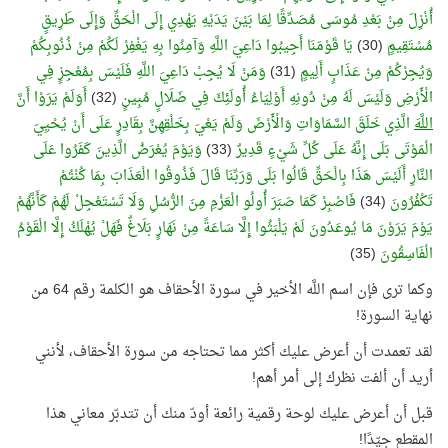
أُنْزِلَ مِنْ بَعْدِ مُوسَى مُصَدِّقًا لِمَا بَيْنَ يَدَيْهِ يَهْدِي إِلَى الْحَقِّ وَإِلَى طَرِيقٍ
مُسْتَقِيمٍ
(30)
يَا قَوْمَنَا أَجِيبُوا دَاعِيَ اللَّهِ وَآمِنُوا بِهِ يَغْفِرْ لَكُمْ مِنْ ذُنُوبِكُمْ
وَيُجِرْكُمْ مِنْ عَذَابٍ أَلِيمٍ
(31)
وَمَنْ لَا يُجِبْ دَاعِيَ اللَّهِ فَلَيْسَ بِمُعْجِزٍ فِي
الْأَرْضِ وَلَيْسَ لَهُ مِنْ دُونِهِ أَوْلِيَاءُ أُولَئِكَ فِي ضَلَالٍ مُبِينٍ
(32)
أَوَلَمْ يَرَوْا أَنَّ
اللَّه
َ الَّذِي خَلَقَ السَّمَاوَاتِ وَالْأَرْضَ وَلَمْ يَعْيَ بِخَلْقِهِنَّ بِقَادِرٍ عَلَى أَنْ يُحْيِيَ
الْمَوْتَى بَلَى إِنَّهُ عَلَى كُلِّ شَيْءٍ قَدِيرٌ
(33)
وَيَوْمَ يُعْرَضُ الَّذِينَ كَفَرُوا عَلَى
النَّارِ أَلَيْسَ هَذَا بِالْحَقِّ قَالُوا بَلَى وَرَبِّنَا قَالَ فَذُوقُوا الْعَذَابَ بِمَا كُنْتُمْ
تَكْفُرُونَ
(34)
فَاصْبِرْ كَمَا صَبَرَ أُولُو الْعَزْمِ مِنَ الرُّسُلِ وَلَا تَسْتَعْجِلْ لَهُمْ كَأَنَّهُمْ
يَوْمَ يَرَوْنَ مَا يُوعَدُونَ لَمْ يَلْبَثُوا إِلَّا سَاعَةً مِنْ نَهَارٍ بَلَاغٌ فَهَلْ يُهْلَكُ إِلَّا الْقَوْمُ
الْفَاسِقُونَ
(35)
وكما ترى فإن اسم اللَّه الأخير في سورة الأحقاف هو الكلمة رقم 64 من
نهاية السورة!
لقد تعمدت أن أعرض عليك أكثر مما تحتاجه من سورة الأحقاف، لأنني
أريد أن ألفت نظرك إلى أمر أهم!
قبل أن أعرض عليك لوحة رقمية رائعة أودّ منك أن تتدبّر معاني هذا
المقطع جيّدًا!