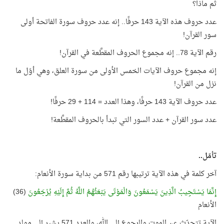
ثم ماذا؟
عدد حروف هذه الآية 143 حرفًا.. إنه عدد حروف سورة الفاتحة أولى
سور القرآن!
رقم الآية 78.. إنه مجموع الحروف المقطَّعة في القرآن!
إنه مجموع حروف الآيات الخمس الأولى من سورة العلق، وهي أوّل ما
نزل من القرآن!
عدد حروف الآية 143 حرفًا، وهذا العدد = 114 + 29 حرفًا!
عدد سور القرآن + عدد السور التي تبدأ بالحروف المقطَّعة!
تأمّل..
آخر كلمة في هذه الآية ترتيبها رقم 571 من بداية سورة الأنعام:
إِنَّمَا يَسْتَجِيبُ الَّذِينَ يَسْمَعُونَ وَالْمَوْتَى يَبْعَثُهُمُ اللَّهُ ثُمَّ إِلَيْهِ يُرْجَعُونَ
(36)
الأنعام
الآية تتحدّث عن الموت والرجوع إلى الله، والعدد 571 يشير إلى مولد