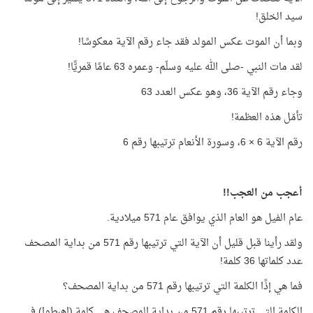
سيد الخلق!
وبما أن الموت عكس المولد فقد جاء رقم الآية معكوسًا!
لقد مات النبي -صلى الله عليه وسلّم- وعمره 63 عامًا قمريًّا!
وجاء رقم الآية 36، وهو عكس العدد 63
تأمّل هذه العظمة!
رقم الآية 6 × 6، وسورة الأنعام ترتيبها رقم 6
أعجب من العجب!!
عام الفيل هو العام الذي يوافق عام 571 ميلادية.
ولقد رأينا قبل قليل أن الآية التي ترتيبها رقم 571 من بداية المصحف
عدد كلماتها 36 كلمة!
فما هي إذًا الكلمة التي ترتيبها رقم 571 من بداية المصحف؟
الكلمة التي ترتيبها رقم 571 من بداية المصحف هي كلمة (اهبطوا) في