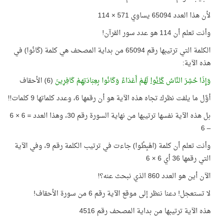
لأن هذا العدد 65094 يساوي 571 × 114
وأنت تعلم أن 114 هو عدد سور القرآن!
الكلمة التي ترتيبها رقم 65094 من بداية المصحف هي كلمة (كَانُوا) في
هذه الآية:
وَإِذَا حُشِرَ النَّاسُ
كَانُوا
لَهُمْ أَعْدَاءً وَكَانُوا بِعِبَادَتِهِمْ كَافِرِينَ
(6) الأحقاف
أوَّل ما يلفت نظرك تجاه هذه الآية هو أن رقمها 6، وعدد كلماتها 9 كلمات!!
بل هذه الآية نفسها ترتيبها من نهاية السورة رقم 30، وهذا العدد = 6 × 6
– 6
وأنت تعلم أن كلمة (اهْبِطُوا) جاءت في ترتيب الكلمة رقم 9، وفي الآية
التي رقمها 36 أي 6 × 6
الآن أين هو العدد 860 الذي نبحث عنه؟!
لا تستعجل! دعنا ننظر إلى موقع الآية رقم 6 من سورة الأحقاف!
هذه الآية ترتيبها من بداية المصحف رقم 4516