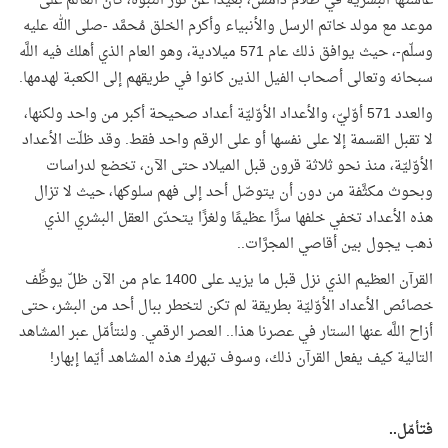
عاشتها البشرية في ظلام دامس، بعيدًا عن نور النبوَّة، كان العالم على
موعد مع مولد خاتم الرسل والأنبياء وأكرم الخلق مُحمَّد -صلى الله عليه
وسلّم-، حيث يوافق ذلك عام 571 ميلادية، وهو العام الذي أهلك فيه اللَّه
سبحانه وتعالى أصحاب الفيل الذين كانوا في طريقهم إلى الكعبة لهدمها.
والعدد 571 أوّليّ، والأعداد الأوّليّة أعداد صحيحة أكبر من واحد ولكنها،
لا تقبل القسمة إلا على نفسها أو على الرقم واحد فقط. وقد ظلّت الأعداد
الأوّليّة، منذ نحو ثلاثة قرون قبل الميلاد حتى الآن، تخضع لدراسات
وبحوث مكثَّفة من دون أن يتوصّل أحد إلى فهم سلوكها، حيث لا تزال
هذه الأعداد تخفي خلفها سرًّا عظيمًا ولغزًا يتحدّى العقل البشري الذي
ذهب يجول بين أقاصي المجرَّات..
القرآن العظيم الذي نزل قبل ما يزيد على 1400 عام من الآن ظلّ يوظِّف
خصائص الأعداد الأوّليّة بطريقة لم تكن لتخطر ببال أحد من البشر، حتى
أزاح اللَّه عنها الستار في عصرنا هذا.. العصر الرقمي. ولنتأمّل عبر المشاهد
التالية كيف يفعل القرآن ذلك، وسوف تبهرك هذه المشاهد أيّما إبهار!
فتأمّل..