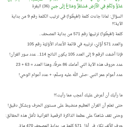
عَدُوٌّ وَلَكُمْ فِي الْأَرْضِ مُسْتَقَرٌّ وَمَتَاعٌ إِلَى حِينٍ
(36) البقرة
السؤال: لماذا جاءت كلمة (اهْبِطُوا) في ترتيب الكلمة رقم 9 من بداية
الآية؟!
كلمة (اهْبِطُوا) ترتيبها رقم 571 من بداية المصحف..
والعدد 571 أوَّليّ، ترتيبه في قائمة الأعداد الأوّليّة رقم 105
فإذا أضفت الرقم 9 إلى العدد 105 يكون الناتج 114.. عدد سور القرآن!
عدد حروف هذه الآية التي أمامك 86 حرفًا، وهذا العدد = 63 + 23
عدد أعوام عمر النبي -صلى الله عليه وسلّم- + عدد أعوام الوحي!
ما رأيك أن أعرض عليك أعجب مما رأيت؟!
حتى تعلم أن القرآن العظيم منضبط على مستوى الحرف وبشكل دقيق!
وحتى تقف شاهدًا على عظمة الذاكرة الرقمية القرآنية تأمّل هذه الحقائق:
حرف الألف تكرّر في أوّل 571 كلمة من بداية المصحف 470 مرّة.