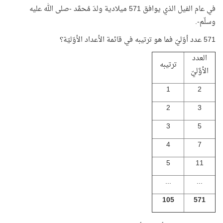
في عام الفيل الذي يوافق 571 ميلادية ولدَ مُحمَّد -صلى الله عليه
وسلّم-.
571 عدد أوّليّ فما هو ترتيبه في قائمة الأعداد الأوّليّة؟
العدد
ترتيبه
الأوَّليّ
1
2
2
3
3
5
4
7
5
11
...
...
105
571