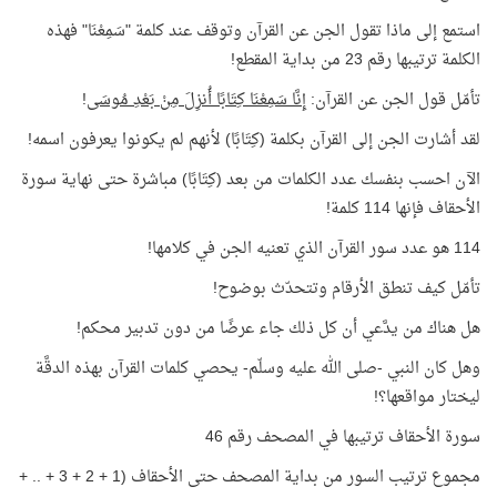
استمع إلى ماذا تقول الجن عن القرآن وتوقف عند كلمة "سَمِعْنَا" فهذه
الكلمة ترتيبها رقم 23 من بداية المقطع!
تأمّل قول الجن عن القرآن:
إِنَّا سَمِعْنَا كِتَابًا أُنزِلَ مِنْ بَعْدِ مُوسَى
!
لقد أشارت الجن إلى القرآن بكلمة (كِتَابًا) لأنهم لم يكونوا يعرفون اسمه!
الآن احسب بنفسك عدد الكلمات من بعد (كِتَابًا) مباشرة حتى نهاية سورة
الأحقاف فإنها 114 كلمة!
114 هو عدد سور القرآن الذي تعنيه الجن في كلامها!
تأمّل كيف تنطق الأرقام وتتحدّث بوضوح!
هل هناك من يدَّعي أن كل ذلك جاء عرضًا من دون تدبير محكم!
وهل كان النبي -صلى الله عليه وسلّم- يحصي كلمات القرآن بهذه الدقَّة
ليختار مواقعها؟!
سورة الأحقاف ترتيبها في المصحف رقم 46
مجموع ترتيب السور من بداية المصحف حتى الأحقاف (1 + 2 + 3 + .. +