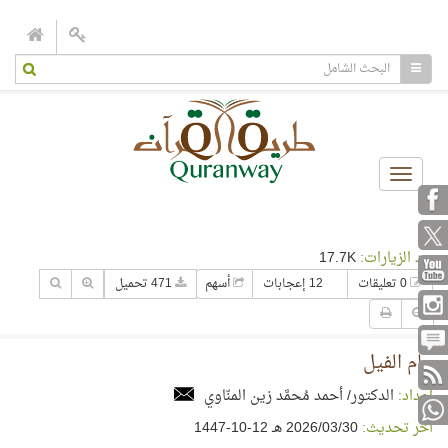
Toggle
navigation
عدد الزيارات:
17.7K
0 تعليقات
12 إعجابات
أسهم
471 تحميل
عام الفيل
إعداد:
الدكتور/ أحمد مُحمَّد زين المنّاوي
آخر تحديث:
30‏/03‏/2026 هـ 12-10-1447