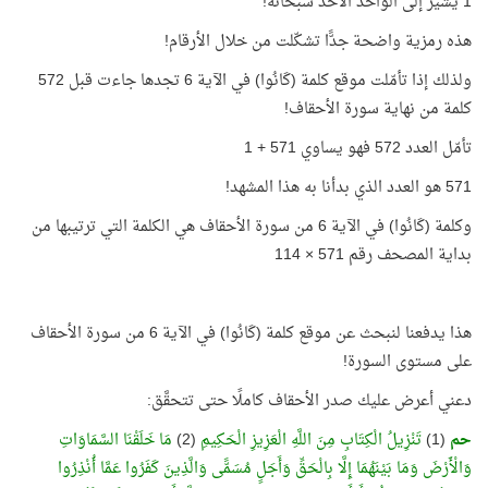
1 يشير إلى الواحد الأحد سبحانه!
هذه رمزية واضحة جدًّا تشكّلت من خلال الأرقام!
ولذلك إذا تأمّلت موقع كلمة (كَانُوا) في الآية 6 تجدها جاءت قبل 572
كلمة من نهاية سورة الأحقاف!
تأمّل العدد 572 فهو يساوي 571 + 1
571 هو العدد الذي بدأنا به هذا المشهد!
وكلمة (كَانُوا) في الآية 6 من سورة الأحقاف هي الكلمة التي ترتيبها من
بداية المصحف رقم 571 × 114
هذا يدفعنا لنبحث عن موقع كلمة (كَانُوا) في الآية 6 من سورة الأحقاف
على مستوى السورة!
دعني أعرض عليك صدر الأحقاف كاملًا حتى تتحقَّق:
حم
(1)
تَنْزِيلُ الْكِتَابِ مِنَ اللَّهِ الْعَزِيزِ الْحَكِيمِ
(2)
مَا خَلَقْنَا السَّمَاوَاتِ
وَالْأَرْضَ وَمَا بَيْنَهُمَا إِلَّا بِالْحَقِّ وَأَجَلٍ مُسَمًّى وَالَّذِينَ كَفَرُوا عَمَّا أُنْذِرُوا