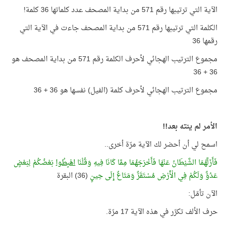
الآية التي ترتيبها رقم 571 من بداية المصحف عدد كلماتها 36 كلمة!
الكلمة التي ترتيبها رقم 571 من بداية المصحف جاءت في الآية التي
رقمها 36
مجموع الترتيب الهجائي لأحرف الكلمة رقم 571 من بداية المصحف هو
36 + 36
مجموع الترتيب الهجائي لأحرف كلمة (الفيل) نفسها هو 36 + 36
الأمر لم ينته بعد!!
اسمح لي أن أحضر لك الآية مرّة أخرى..
فَأَزَلَّهُمَا الشَّيْطَانُ عَنْهَا فَأَخْرَجَهُمَا مِمَّا كَانَا فِيهِ وَقُلْنَا
اهْبِطُوا
بَعْضُكُمْ لِبَعْضٍ
عَدُوٌّ وَلَكُمْ فِي الْأَرْضِ مُسْتَقَرٌّ وَمَتَاعٌ إِلَى حِينٍ
(36) البقرة
الآن تأمّل:
حرف الألف تكرّر في هذه الآية 17 مرّة.