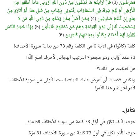
مُعْرِضُونَ
(3)
قُلْ أَرَأَيْتُمْ مَا تَدْعُونَ مِنْ دُونِ اللَّهِ أَرُونِي مَاذَا خَلَقُوا مِنَ
الْأَرْضِ أَمْ لَهُمْ شِرْكٌ فِي السَّمَاوَاتِ اِئْتُونِي بِكِتَابٍ مِنْ قَبْلِ هَذَا أَوْ أَثَارَةٍ مِنْ
عِلْمٍ إِنْ كُنْتُمْ صَادِقِينَ
(4)
وَمَنْ أَضَلُّ مِمَّنْ يَدْعُو مِنْ دُونِ اللَّهِ مَنْ لَا
يَسْتَجِيبُ لَهُ إِلَى يَوْمِ الْقِيَامَةِ وَهُمْ عَنْ دُعَائِهِمْ غَافِلُونَ
(5)
وَإِذَا حُشِرَ النَّاسُ
كَانُوا
لَهُمْ أَعْدَاءً وَكَانُوا بِعِبَادَتِهِمْ كَافِرِينَ
(6)
كلمة (كَانُوا) في الآية 6 هي الكلمة رقم 73 من بداية سورة الأحقاف!
73 عدد أوَّليّ، وهو مجموع الترتيب الهجائي لأحرف اسم اللَّه!
هل تعجَّبت من ذلك؟!
ولكنني قصدت أن أعرض عليك الآيات الست الأولى من سورة الأحقاف
لأمر آخر غير هذا الأمر!
فتأمّل..
حرف الألف تكرّر في أوّل 73 كلمة من سورة الأحقاف 59 مرّة.
حرف اللَّام تكرّر في أوّل 73 كلمة من سورة الأحقاف 31 مرّة.