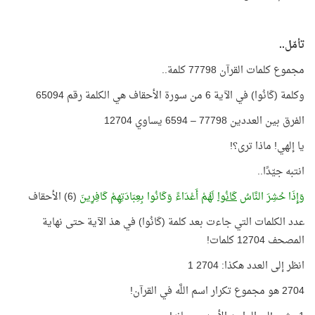
تأمّل..
مجموع كلمات القرآن 77798 كلمة..
وكلمة (كَانُوا) في الآية 6 من سورة الأحقاف هي الكلمة رقم 65094
الفرق بين العددين 77798 – 6594 يساوي 12704
يا إلهي! ماذا ترى؟!
انتبه جيّدًا..
وَإِذَا حُشِرَ النَّاسُ
كَانُوا
لَهُمْ أَعْدَاءً وَكَانُوا بِعِبَادَتِهِمْ كَافِرِينَ
(6) الأحقاف
عدد الكلمات التي جاءت بعد كلمة (كَانُوا) في هذ الآية حتى نهاية
المصحف 12704 كلمات!
انظر إلى العدد هكذا: 2704 1
2704 هو مجموع تكرار اسم اللَّه في القرآن!